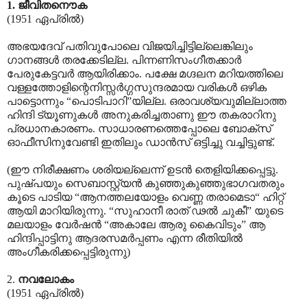
1. ജീവിതനൌക
(1951 ഏപ്രിൽ)
അഭയദേവ് പതിവുപോലെ വിജയിച്ചിട്ടില്ലെങ്കിലും
ഗാനങ്ങൾ തരക്കേടില്ല. പിന്നണിസംഗീതക്കാർ
പേരുകേട്ടവർ ആയിരിക്കാം. പക്ഷേ മഗ്ദലന മറിയത്തിലെ
വള്ളത്തോളിന്റെനിസ്സർഗ്ഗസുന്ദരമായ വരികൾ ഒഴിക
പാട്ടൊന്നും “പൊടിപാറി”യില്ല. ഒരാവശ്യവുമില്ലാത്ത
ഹിന്ദി ട്യൂണുകൾ അനുകരിച്ചതാണു ഈ തകരാറിനു
പ്രധാനകാരണം. സാധാരണത്തെപ്പോലെ ബോക്സ്
ഓഫീസിനുവേണ്ടി ഇതിലും ഡാൻസ് ഒട്ടിച്ചു വച്ചിട്ടുണ്ട്.
(ഈ നിരീക്ഷണം ശരിയല്ലെന്ന് ഉടൻ തെളിയിക്കപ്പെട്ടു.
പുഷ്പയും സെബാസ്റ്റ്യൻ കുഞ്ഞുകുഞ്ഞുഭാഗവതരും
കൂടെ പാടിയ “ആനത്തലയോളം വെണ്ണ തരാമെടാ“ ഹിറ്റ്
ആയി മാറിയിരുന്നു. “സുഹാനീ രാത് ഢൽ ചുകീ” യുടെ
മലയാളം വേർഷൻ “അകാലേ ആരു കൈവിടും” ആ
ഹിന്ദിപ്പാട്ടിനു ആദരസമർപ്പണം എന്ന രീതിയിൽ
അംഗീകരിക്കപ്പെട്ടിരുന്നു)
2.
നവലോകം
(1951 ഏപ്രിൽ)