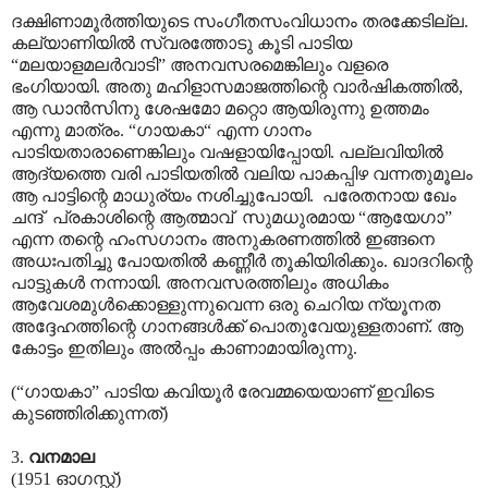
ദക്ഷിണാമൂർത്തിയുടെ സംഗീതസംവിധാനം തരക്കേടില്ല.
കല്യാണിയിൽ സ്വരത്തോടു കൂടി പാടിയ
“മലയാളമലർവാടി” അനവസരമെങ്കിലും വളരെ
ഭംഗിയായി. അതു മഹിളാസമാജത്തിന്റെ വാർഷികത്തിൽ,
ആ ഡാൻസിനു ശേഷമോ മറ്റൊ ആയിരുന്നു ഉത്തമം
എന്നു മാത്രം. “ഗാ‍യകാ“ എന്ന ഗാനം
പാടിയതാരാണെങ്കിലും വഷളായിപ്പോയി. പല്ലവിയിൽ
ആദ്യത്തെ വരി പാടിയതിൽ വലിയ പാകപ്പിഴ വന്നതുമൂലം
ആ പാട്ടിന്റെ മാധുര്യം നശിച്ചുപോയി. പരേതനായ ഖേം
ചന്ദ് പ്രകാശിന്റെ ആത്മാവ് സുമധുരമായ “ആയേഗാ”
എന്ന തന്റെ ഹംസഗാനം അനുകരണത്തിൽ ഇങ്ങനെ
അധഃപതിച്ചു പോയതിൽ കണ്ണീർ തൂകിയിരിക്കും. ഖാദറിന്റെ
പാട്ടുകൾ നന്നായി. അനവസരത്തിലും അധികം
ആവേശമുൾക്കൊള്ളുന്നുവെന്ന ഒരു ചെറിയ ന്യൂനത
അദ്ദേഹത്തിന്റെ ഗാനങ്ങൾക്ക് പൊതുവേയുള്ളതാണ്. ആ
കോട്ടം ഇതിലും അൽ‌പ്പം കാണാമായിരുന്നു.
(“ഗായകാ” പാടിയ കവിയൂർ രേവമ്മയെയാണ് ഇവിടെ
കുടഞ്ഞിരിക്കുന്നത്)
3.
വനമാല
(1951 ഓഗസ്റ്റ്)