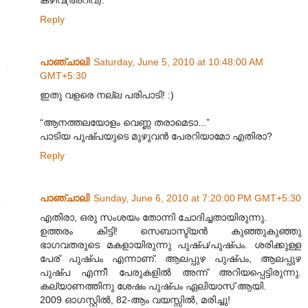
കഴിവ്(അറിവ്).
Reply
പാഞ്ചാലി
Saturday, June 5, 2010 at 10:48:00 AM
GMT+5:30
ഇതു വളരെ നല്ല പരിപാടി! :)
“ആനത്തലയോളം വെണ്ണ തരാമെടാ...”
പാടിയ പുഷ്പയുടെ മുഴുവൻ പേരറിയാമോ എതിരാ?
Reply
പാഞ്ചാലി
Sunday, June 6, 2010 at 7:20:00 PM GMT+5:30
എതിരാ, ഒരു സംശയം തോന്നി ചോദിച്ചതായിരുന്നു.
ഉത്തരം കിട്ടി! സെബാസ്ട്യൻ കുഞ്ഞുകുഞ്ഞു
ഭാഗവതരുടെ മകളായിരുന്നു പുഷ്പ/പുഷ്പം. ശരിക്കുള്ള
പേര് പുഷ്പം എന്നാണ്. ആലപ്പുഴ പുഷ്പം, ആലപ്പുഴ
പുഷ്പ എന്നീ പേരുകളിൽ അന്ന് അറിയപ്പെട്ടിരുന്നു.
കല്യാണത്തിനു ശേഷം പുഷ്പം ഏലിയാസ് ആയി.
2009 ഓഗസ്റ്റിൽ, 82-ആം വയസ്സിൽ, മരിച്ചു!