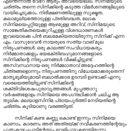
എന്തെന്നാൽ വേറേ ആരും അവിടെയില്ല. സിനിമയുടെ
ചരിത്രം തന്നെ സിനിക്കിന്റെ കടുത്ത വിമർശനങ്ങളിലൂടെ
വായിച്ചെടുക്കാം. നിരീക്ഷണത്തിലുള്ള സൂക്ഷ്മത,
കലാമൂല്യത്തോടുള്ള പ്രതിബദ്ധത, ലോക
സിനിമയെപ്പറ്റിയുള്ള ആഴമുള്ള അറിവ്, സിനിമയുടെ
സാങ്കേതികതയെക്കുറിച്ചുള്ള വിശദധാരണകൾ
ഇവയൊക്കെ പിൻ ബലമേകിയതായിരുന്നു സിനിക്ക് എന്ന
എം. വാസുദേവൻ നായരുടെ സത്യ വാങ് മൂല
നിരൂപണങ്ങൾ. ഒരു കാലത്ത് സംവിധായകരും
നിർമ്മാതാക്കളും ഭയഭക്തിബഹുമാനങ്ങളോടെ
സിനിക്കിന്റെ നിരൂപണങ്ങൾ വീക്ഷിച്ചിട്ടുണ്ട്.
അസ്വസ്ഥനായ ഒരു നിർമ്മാ‍ാതാവ് അദ്ദേഹത്തിന്റെ
ചിത്രങ്ങളൊന്നും നിരൂപണത്തിനു വിധേയമാക്കരുതെന്ന്
മാതൃഭൂമിയുമായി ബലാൽക്കാര ഉടമ്പടി ഉണ്ടാക്കി എന്നു
വരെയെത്തിയിട്ടുണ്ട് സിനിക്കിന്റെ
ശക്തിവിശേഷപുരാവൃത്തങ്ങൾ. മുപ്പത്താറു
വർഷങ്ങളോളം സിനിമയെ അപഗ്രഥിക്കാൻ ചലിച്ച ആ
തൂലിക മലയാളസിനിമ പ്രായപൂർത്തി നേടിയതിന്റെ
ചരിത്രം കൂടിയാണു വരഞ്ഞിട്ടത്.
സിനിക്ക് കണ്ട കണ്ണു കൊണ്ട് ഇന്നും സിനിമയെ
കാണാം. കാരണം അത് അത്രയ്ക്ക് നവീകരണത്തിന്റേയും
പുതുകാഴച്ചപ്പാടിന്റേയും വെളിപാടുകളായിരുന്നു.