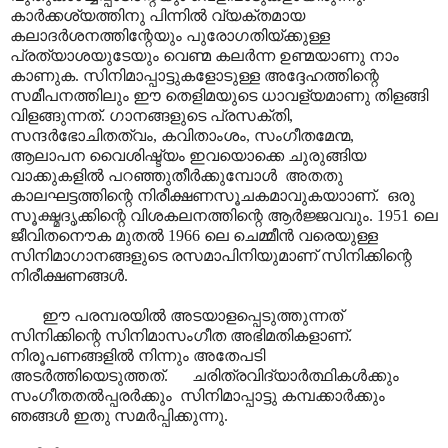
കാർക്കശ്യത്തിനു പിന്നിൽ വ്യക്തമായ
കലാദർശനത്തിന്റേയും പുരോഗതിയ്ക്കുള്ള
പ്രത്യാശയുടേയും വെണ്മ കലർന്ന ഉണ്മയാണു നാം
കാണുക. സിനിമാപ്പാട്ടുകളോടുള്ള അദ്ദേഹത്തിന്റെ
സമീപനത്തിലും ഈ തെളിമയുടെ ധാവള്യമാണു തിളങ്ങി
വിളങ്ങുന്നത്. ഗാനങ്ങളുടെ പ്രസക്തി,
സന്ദർഭോചിതത്വം, കവിതാംശം, സംഗീതമേന്മ,
ആലാപന വൈശിഷ്ട്യം ഇവയൊക്കെ ചുരുങ്ങിയ
വാക്കുകളിൽ പറഞ്ഞുതീർക്കുമ്പോൾ അതതു
കാലഘട്ടത്തിന്റെ നിരീക്ഷണസൂചകമാവുകയാ‍ാണ്. ഒരു
സൂക്ഷ്മദൃക്കിന്റെ വിശകലനത്തിന്റെ ആർജ്ജവവും. 1951 ലെ
ജീവിതനൌക മുതൽ 1966 ലെ ചെമ്മീൻ വരെയുള്ള
സിനിമാഗാനങ്ങളുടെ രസമാപിനിയുമാണ് സിനിക്കിന്റെ
നിരീക്ഷണങ്ങൾ.
ഈ പരമ്പരയിൽ അടയാളപ്പെടുത്തുന്നത്
സിനിക്കിന്റെ സിനിമാസംഗീത അഭിമതികളാണ്.
നിരൂപണങ്ങളിൽ നിന്നും അതേപടി
അടർത്തിയെടുത്തത്. ചരിത്രവിദ്യാർത്ഥികൾക്കും
സംഗീതതൽ‌പ്പരർക്കും സിനിമാപ്പാട്ടു കമ്പക്കാർക്കും
ഞങ്ങൾ ഇതു സമർപ്പിക്കുന്നു.