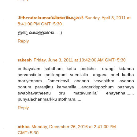
Jithendrakumar/ജിതേന്ദ്രകുമാര്‍
Sunday, April 3, 2011 at
8:41:00 PM GMT+5:30
ഇതു കൊള്ളാലോ… :)
Reply
rakesh
Friday, June 3, 2011 at 10:42:00 AM GMT+5:30
enthayalam sabdham kettu pedichu.. urangi kidanna
servanstinta melilengum veenilallo....angana anel kadha
mariyennam....."americayil anenno vayasithra ayanno
oonum paranjittu karyamilla....angerkippozhum pazhaya
swabhavatheenu oru matavumilla" enayenna.......
punyalachanmarkku stothram.....
Reply
athira
Monday, December 26, 2016 at 2:41:00 PM
GMT+5:30