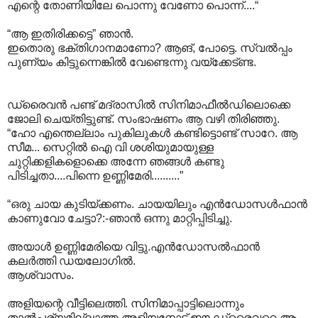
എന്റെ തോണിയിലേ പൊന്നു വേണോ പൊന്ന്....“
“ആ ഇതിരിക്കട്ടെ” ഞാൻ.
ഇതൊരു ഭക്തിഗാനമാണോ? ആങ്, പോട്ടെ. സ്വൽ‌പ്പം
പുണ്യം കിട്ടുന്നെങ്കിൽ വേണ്ടെന്നു വയ്ക്കേട്ണ്ട.
ഡ്രൈവൻ പണ്ട് മദ്രാസിൽ സിനിമാഫീൽഡിലൊക്കെ
ജോലി ചെയ്തിട്ടുണ്ട്. സംഭാഷണം ആ വഴി തിരിഞ്ഞു.
“ഹോ എന്തെല്ലാം പുകിലുകൾ കണ്ടിട്ടൊണ്ട് സാറേ. ആ
സീമ... സെറ്റിൽ ഐ വി ശശിയുമായുള്ള
ചുറ്റിക്കളികളൊക്കെ അന്നേ ഞങ്ങൾ കണ്ടു
പിടിച്ചതാ....പിന്നെ ഉണ്ണിമേരി..........”
“ഒരു ചായ കുടിയ്ക്കണം. ചായയിലും എൻഡോസൾഫാൻ
കാണുവോ ചേട്ടാ?:-ഞാൻ ഒന്നു മാറ്റിപ്പിടിച്ചു.
അയാൾ ഉണ്ണിമേരിയെ വിട്ടു.എൻഡോസൽഫാൻ
കലർത്തി ഡയലോഗിൽ.
ആശ്വാസം.
അളിയന്റെ വീട്ടിലെത്തി. സിനിമാപ്പാട്ടിലൊന്നും
താൽപ്പര്യമില്ലാത്ത അളിയനോട് ഈ ഡ്രൈവറെ ആ