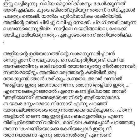
ഇട്ടു വച്ചിരുന്നു. വലിയ മെറ്റാലിക് ശബ്ദം കേൾക്കുന്നത്
അത് എല്ലാം കൂടെ ഒടിഞ്ഞ് മുടിയുന്നതാണ്. സ്വിച്ചുകൾ
പലതും ഞെക്കി. യന്ത്രം പൂർവ്വാധികം ശക്തിയിൽ.
അതിന്റെ വയറ് പിടിച്ചു വലിച്ചു നോക്കി. പ്ലഗ് ഊരി വരുന്ന
ലക്ഷണമൊന്നുമില്ല. നാട്ടിലെ വയറിങ്ങല്ലെ, ഷോക്ക്
അടിച്ചു മരിയ്ക്കുന്നതും എപ്പോഴാണെന്ന് അറിയത്തില്ല.
.
അളിയന്റെ ഉദ്യോഗത്തിന്റെ വശമനുസരിച്ച് വൻ
സെറ്റപ്പാണ്. നാലുപാടും സെക്യൂരിറ്റിയുണ്ട്. ചെറിയ
അനക്കത്തിനും ഓടി വരാൻ തയാറെടുത്തു നിൽക്കുന്നവർ.
സത്യമായിട്ടും അതിലൊരുത്തന്റെ കയ്യിൽ ഒരു
തോക്കുണ്ട്. ഞാൻ ശരിക്കും കണ്ടതാ. അവർ വന്നാൽ
“അളിയാ ഇതു ഞാനാണെന്നേ, ഞാനാ അളിയാ ഇതു....’
എന്നൊക്കെപ്പറഞ്ഞാൽ എന്നെ കണ്ടിട്ടില്ലാത്ത അവർ
“അളിയനോ? ഞങ്ങളൊക്കെ നിന്റെ അളിയന്മാരാടാ.
ബയങ്കര സ്നേഹമാടാ നിന്നോട്“ എന്നു പറഞ്ഞ്
വാത്സല്യത്തോടെ തരുന്നതൊക്കെ മേടിച്ചോണം. പിന്നെ
അളിയൻ തന്നെ ആ ഇരുട്ടിലും ബഹളത്തിലും എന്നെ
തിരിച്ചറിഞ്ഞെന്ന് വരില്ല. രാവിലെ കണ്ടപ്പോൾ പറഞ്ഞതു
തന്നെ “കഷണ്ടിയൊക്കെ കേറിയപ്പോൾ ഇതു നീ
തന്നെയാണോ എന്നു ഞാനോർത്തു” എന്നാണ്.