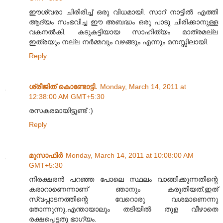
ഈശ്വരാ ചിരിരിച്ച് ഒരു വിധമായി. സാറ് നാട്ടിൽ എത്തി
ആദ്യം സംഭവിച്ച ഈ അബദ്ധം ഒരു പാടു ചിരിക്കാനുള്ള
വകനൽകി. കടുകട്ടിയായ സാഹിത്യം മാത്രമല്ല
ഇത്രയും നല്ല നർമ്മവും വഴങ്ങും എന്നും മനസ്സിലായി.
Reply
ശ്രീജിത് കൊണ്ടോട്ടി.
Monday, March 14, 2011 at
12:38:00 AM GMT+5:30
രസകരമായിട്ടുണ്ട് :)
Reply
മുസാഫിര്‍
Monday, March 14, 2011 at 10:08:00 AM
GMT+5:30
നിരക്ഷരന്‍ പറഞ്ഞ പോലെ സ്ഥലം വാങ്ങിക്കുന്നതിന്റെ
കരാറാണെന്നാണ് ഞാനും കരുതിയത്.ഇത്
സ്വപ്നാടനത്തിന്റെ വേറൊരു വശമാണെന്നു
തോന്നുന്നു.എന്തായാലും തടിയില്‍ തുള വീഴാതെ
രക്ഷപ്പെട്ടതു ഭാഗ്യം.