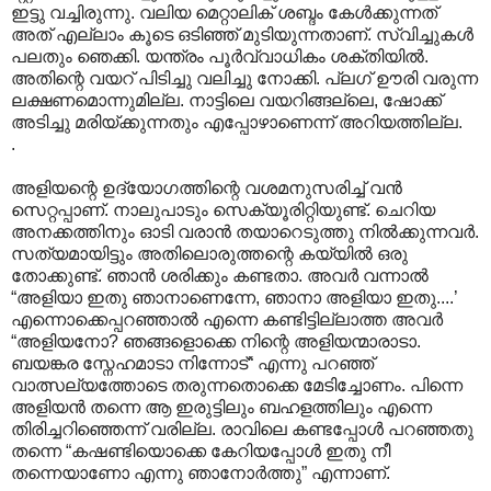
ഇട്ടു വച്ചിരുന്നു. വലിയ മെറ്റാലിക് ശബ്ദം കേൾക്കുന്നത്
അത് എല്ലാം കൂടെ ഒടിഞ്ഞ് മുടിയുന്നതാണ്. സ്വിച്ചുകൾ
പലതും ഞെക്കി. യന്ത്രം പൂർവ്വാധികം ശക്തിയിൽ.
അതിന്റെ വയറ് പിടിച്ചു വലിച്ചു നോക്കി. പ്ലഗ് ഊരി വരുന്ന
ലക്ഷണമൊന്നുമില്ല. നാട്ടിലെ വയറിങ്ങല്ലെ, ഷോക്ക്
അടിച്ചു മരിയ്ക്കുന്നതും എപ്പോഴാണെന്ന് അറിയത്തില്ല.
.
അളിയന്റെ ഉദ്യോഗത്തിന്റെ വശമനുസരിച്ച് വൻ
സെറ്റപ്പാണ്. നാലുപാടും സെക്യൂരിറ്റിയുണ്ട്. ചെറിയ
അനക്കത്തിനും ഓടി വരാൻ തയാറെടുത്തു നിൽക്കുന്നവർ.
സത്യമായിട്ടും അതിലൊരുത്തന്റെ കയ്യിൽ ഒരു
തോക്കുണ്ട്. ഞാൻ ശരിക്കും കണ്ടതാ. അവർ വന്നാൽ
“അളിയാ ഇതു ഞാനാണെന്നേ, ഞാനാ അളിയാ ഇതു....’
എന്നൊക്കെപ്പറഞ്ഞാൽ എന്നെ കണ്ടിട്ടില്ലാത്ത അവർ
“അളിയനോ? ഞങ്ങളൊക്കെ നിന്റെ അളിയന്മാരാടാ.
ബയങ്കര സ്നേഹമാടാ നിന്നോട്“ എന്നു പറഞ്ഞ്
വാത്സല്യത്തോടെ തരുന്നതൊക്കെ മേടിച്ചോണം. പിന്നെ
അളിയൻ തന്നെ ആ ഇരുട്ടിലും ബഹളത്തിലും എന്നെ
തിരിച്ചറിഞ്ഞെന്ന് വരില്ല. രാവിലെ കണ്ടപ്പോൾ പറഞ്ഞതു
തന്നെ “കഷണ്ടിയൊക്കെ കേറിയപ്പോൾ ഇതു നീ
തന്നെയാണോ എന്നു ഞാനോർത്തു” എന്നാണ്.