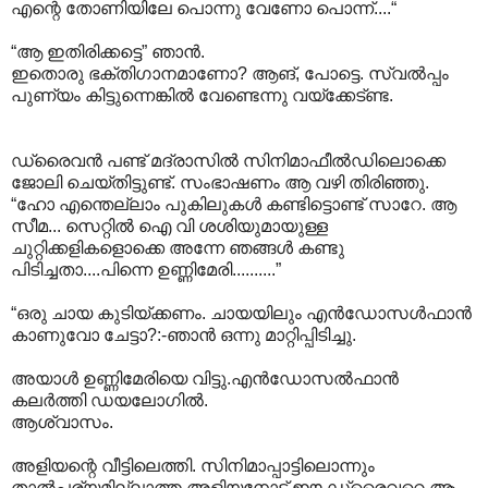
എന്റെ തോണിയിലേ പൊന്നു വേണോ പൊന്ന്....“
“ആ ഇതിരിക്കട്ടെ” ഞാൻ.
ഇതൊരു ഭക്തിഗാനമാണോ? ആങ്, പോട്ടെ. സ്വൽ‌പ്പം
പുണ്യം കിട്ടുന്നെങ്കിൽ വേണ്ടെന്നു വയ്ക്കേട്ണ്ട.
ഡ്രൈവൻ പണ്ട് മദ്രാസിൽ സിനിമാഫീൽഡിലൊക്കെ
ജോലി ചെയ്തിട്ടുണ്ട്. സംഭാഷണം ആ വഴി തിരിഞ്ഞു.
“ഹോ എന്തെല്ലാം പുകിലുകൾ കണ്ടിട്ടൊണ്ട് സാറേ. ആ
സീമ... സെറ്റിൽ ഐ വി ശശിയുമായുള്ള
ചുറ്റിക്കളികളൊക്കെ അന്നേ ഞങ്ങൾ കണ്ടു
പിടിച്ചതാ....പിന്നെ ഉണ്ണിമേരി..........”
“ഒരു ചായ കുടിയ്ക്കണം. ചായയിലും എൻഡോസൾഫാൻ
കാണുവോ ചേട്ടാ?:-ഞാൻ ഒന്നു മാറ്റിപ്പിടിച്ചു.
അയാൾ ഉണ്ണിമേരിയെ വിട്ടു.എൻഡോസൽഫാൻ
കലർത്തി ഡയലോഗിൽ.
ആശ്വാസം.
അളിയന്റെ വീട്ടിലെത്തി. സിനിമാപ്പാട്ടിലൊന്നും
താൽപ്പര്യമില്ലാത്ത അളിയനോട് ഈ ഡ്രൈവറെ ആ