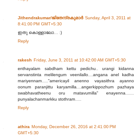
Jithendrakumar/ജിതേന്ദ്രകുമാര്‍
Sunday, April 3, 2011 at
8:41:00 PM GMT+5:30
ഇതു കൊള്ളാലോ… :)
Reply
rakesh
Friday, June 3, 2011 at 10:42:00 AM GMT+5:30
enthayalam sabdham kettu pedichu.. urangi kidanna
servanstinta melilengum veenilallo....angana anel kadha
mariyennam....."americayil anenno vayasithra ayanno
oonum paranjittu karyamilla....angerkippozhum pazhaya
swabhavatheenu oru matavumilla" enayenna.......
punyalachanmarkku stothram.....
Reply
athira
Monday, December 26, 2016 at 2:41:00 PM
GMT+5:30