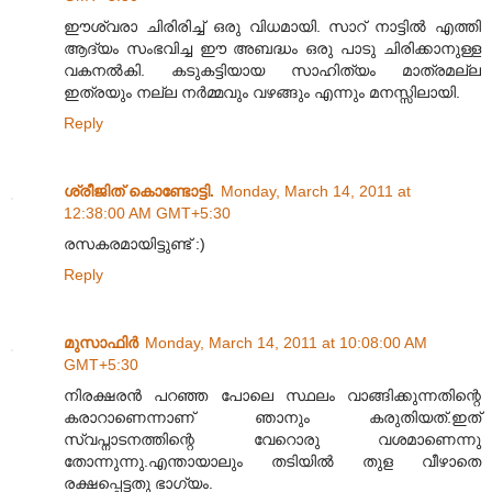
ഈശ്വരാ ചിരിരിച്ച് ഒരു വിധമായി. സാറ് നാട്ടിൽ എത്തി
ആദ്യം സംഭവിച്ച ഈ അബദ്ധം ഒരു പാടു ചിരിക്കാനുള്ള
വകനൽകി. കടുകട്ടിയായ സാഹിത്യം മാത്രമല്ല
ഇത്രയും നല്ല നർമ്മവും വഴങ്ങും എന്നും മനസ്സിലായി.
Reply
ശ്രീജിത് കൊണ്ടോട്ടി.
Monday, March 14, 2011 at
12:38:00 AM GMT+5:30
രസകരമായിട്ടുണ്ട് :)
Reply
മുസാഫിര്‍
Monday, March 14, 2011 at 10:08:00 AM
GMT+5:30
നിരക്ഷരന്‍ പറഞ്ഞ പോലെ സ്ഥലം വാങ്ങിക്കുന്നതിന്റെ
കരാറാണെന്നാണ് ഞാനും കരുതിയത്.ഇത്
സ്വപ്നാടനത്തിന്റെ വേറൊരു വശമാണെന്നു
തോന്നുന്നു.എന്തായാലും തടിയില്‍ തുള വീഴാതെ
രക്ഷപ്പെട്ടതു ഭാഗ്യം.