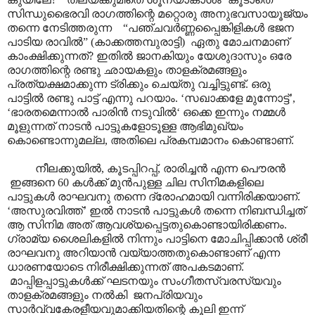
സിന്ധുഭൈരവി രാഗത്തിന്റെ മറ്റൊരു അനുഭവസായൂജ്യം
തന്നെ നേടിത്തരുന്ന “പഞ്ചവർണ്ണപ്പൈങ്കിളികൾ ഭജന
പാടിയ രാവിൽ” (കാക്കത്തമ്പുരാട്ടി) ഏതു മോചനമാണ്
കാംക്ഷിക്കുന്നത്? ഇതിൽ ജാനകിയും യേശുദാസും ഒരേ
രാഗത്തിന്റെ രണ്ടു ഛായകളും താളക്രമങ്ങളും
പ്രത്യക്ഷമാക്കുന്ന ട്രിക്കും ചെയ്തു വച്ചിട്ടുണ്ട്. ഒരു
പാട്ടിൽ രണ്ടു പാട്ട് എന്നു പറയാം. ‘സഖാക്കളേ മുന്നോട്ട്’,
‘ഭാരതമെന്നാൽ പാരിൻ നടുവിൽ‘ ഒക്കെ ഇന്നും നമ്മൾ
മൂളുന്നത് നാടൻ പാട്ടുകളോടൂള്ള ആഭിമുഖ്യം
കൊണ്ടൊന്നുമല്ല, അതിലെ പ്രകമ്പമാനം കൊണ്ടാണ്.
നീലക്കുയിൽ, കൂടപ്പിറപ്പ്, രാരിച്ചൻ എന്ന പൌരൻ
ഇങ്ങനെ 60 കൾക്ക് മുൻപുള്ള ചില സിനിമകളിലെ
പാട്ടുകൾ രാഘവനു തന്നെ ദ്രോഹമായി വന്നിരിക്കയാണ്.
‘അസുരവിത്ത്’ ഇൽ നാടൻ പാട്ടുകൾ തന്നെ നിബന്ധിച്ചത്
ആ സിനിമ അത് ആവശ്യപ്പെട്ടതുകൊണ്ടായിരിക്കണം.
ഗ്രാമ്യ ശൈലികളിൽ നിന്നും പാട്ടിനെ മോചിപ്പിക്കാൻ ശ്രീ
രാഘവനു അറിയാൻ വയ്യാത്തതുകൊണ്ടാണ് എന്ന
ധാരണയോടെ നിരീക്ഷിക്കുന്നത് അപകടമാണ്.
മാപ്പിളപ്പാട്ടുകൾക്ക് ഘടനയും സംഗീതസ്വരസ്യവും
താളക്രമങ്ങളും നൽകി ജനപ്രിയവും
സാർവ്വകേരളീയവുമാക്കിയതിന്റെ കൂലി ഇന്ന്