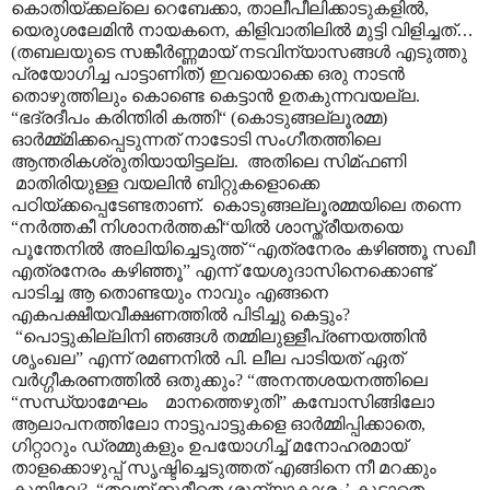
കൊതിയ്ക്കല്ലെ റെബേക്കാ, താലീപീലിക്കാടുകളിൽ,
യെരുശലേമിൻ നായകനെ, കിളിവാതിലിൽ മുട്ടി വിളിച്ചത്
…
(തബലയുടെ സങ്കീർണ്ണമായ് നടവിന്യാസങ്ങൾ എടുത്തു
പ്രയോഗിച്ച പാട്ടാണിത്) ഇവയൊക്കെ ഒരു നാടൻ
തൊഴുത്തിലും കൊണ്ടെ കെട്ടാൻ ഉതകുന്നവയല്ല.
“ഭദ്രദീപം കരിന്തിരി കത്തി“ (കൊടുങ്ങല്ലൂരമ്മ)
ഓർമ്മ്മിക്കപ്പെടുന്നത് നാടോടി സംഗീതത്തിലെ
ആന്തരികശ്രുതിയായിട്ടല്ല. അതിലെ സിമ്ഫണി
മാതിരിയുള്ള വയലിൻ ബിറ്റുകളൊക്കെ
പഠിയ്ക്കപ്പെടേണ്ടതാണ്. കൊടുങ്ങല്ലൂരമ്മയിലെ തന്നെ
“നർത്തകീ നിശാനർത്തകി“യിൽ ശാസ്ത്രീയതയെ
പൂന്തേനിൽ അലിയിച്ചെടുത്ത് “എത്രനേരം കഴിഞ്ഞൂ സഖീ
എത്രനേരം കഴിഞ്ഞൂ” എന്ന് യേശുദാസിനെക്കൊണ്ട്
പാടിച്ച ആ തൊണ്ടയും നാവും എങ്ങനെ
എകപക്ഷീയവീക്ഷണത്തിൽ പിടിച്ചു കെട്ടും?
“പൊട്ടുകില്ലിനി ഞങ്ങൾ തമ്മിലുള്ളീപ്രണയത്തിൻ
ശൃംഖല” എന്ന് രമണനിൽ പി. ലീല പാടിയത് ഏത്
വർഗ്ഗീകരണത്തിൽ ഒതുക്കും? “അനന്തശയനത്തിലെ
“സന്ധ്യാമേഘം മാനത്തെഴുതി” കമ്പോസിങ്ങിലോ
ആലാപനത്തിലോ നാട്ടുപാട്ടുകളെ ഓർമ്മിപ്പിക്കാതെ,
ഗിറ്റാറും ഡ്രമ്മുകളും ഉപയോഗിച്ച് മനോഹരമായ്
താളക്കൊഴുപ്പ് സൃഷ്ടിച്ചെടുത്തത് എങ്ങിനെ നീ മറക്കും
കുയിലേ? “തലയ്ക്കുമീതെ ശൂന്യാകാശം’ കൂടാതെ