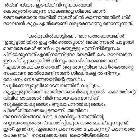
‘ർവ്വ’ യ്ക്കും ഇടയ്ക്ക് വിസ്മയകരമായി
കൊരുത്തിരിക്കുന്ന ഗമകങ്ങളെ ശ്ലാഖിക്കാൻ
മെനക്കെടാതെ അതിൽ നാടൻശീൽ കാണാത്തതിൽ ശ്രീ
രാഘവൻ കുറ്റം ഏൽക്കേണ്ടി വരുമെന്നാണു തോന്നുന്നത്.
‘കരിമുകിൽക്കാട്ടിലെ‘, ‘മാനത്തെക്കായലിൻ‘
‘ഉതൃട്ടാതിയിൽ ഉച്ച തിരിഞ്ഞപ്പോൾ‘ ഒക്കെ നാടൻ പാട്ടായി
മാത്രമേ കേൾക്കാൻ പറ്റുകയുള്ളു എന്ന് നിർബ്ബന്ധം
പിടിയ്ക്കുന്നത് എന്തിനാണ്? ഇല്ലെങ്കിൽ കെ. രാഘവനെ
ഈ പിടിച്ചുകെട്ടലിൽ നിന്നും മോചിപ്പിക്കേണ്ടതാണ്.
“ഏകാന്തപഥികൻ ഞാൻ” ഒരു ശാസ്ത്രീയസംഗീതജ്ഞന്റെ
സംഭാവന മാത്രമാണ് നാടൻ ശീലൌകളിൽ നിന്നും
മോചനം നേടാത്തയാളിന്റെ അല്ല. .
“പൂർണേന്ദുമുഖിയോടമ്പലത്തിൽ വച്ച് “ഉം.
കൃഷ്ണപ്പരുന്തിലെ “മോതിരക്കൈവിരലുകളാൽ“ കാമത്തിന്റെ
വിവിധ ഭാവങ്ങൾ വിഭിന്നമായ കമ്പോസിങ്
സൂക്ഷ്മതയിലൂടെയും ആലാപനത്തിലൂടെയും
പ്രദർശിതമാക്കപ്പെട്ടതാണ്. അതിലെ
താളവാദ്യങ്ങളാകട്ടെ കാമവിജൃംഭണത്തിന്റെ
ഹൃദയതാളത്തെ ദ്യോതിപ്പിക്കുക വരെ ചെയ്യുന്നുണ്ട്.
ഇത് എന്തിനു, എങ്ങനെ കാണാതെ പോകുന്നു? കാണാതെ
പോകണം? റെബേക്കയിലെ കൊതിയ്ക്കല്ലെ