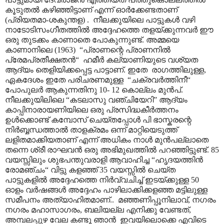
കൂടുതൽ കഴിഞ്ഞിട്ടാണ് എന്ന് ഓർക്കേണ്ടതാണ്
(പ്രിയതമാ-ശകുന്തള) . നീലക്കുയിലെ പാട്ടുകൾ വഴി
നാടോടിസംഗീതത്തിൽ അദ്ദേഹത്തെ തളയ്ക്കുന്നവർ ഈ
ഒരു തുടക്കം കാണാതെ പോകുന്നുണ്ട്. അമ്മയെ
കാണാനിലെ (1963) “പ്രാണന്റെ പ്രാണനിൽ
പ്രേമപ്രതീക്ഷതൻ“ ഹമീർ കല്യാണിയുടെ വശ്യത
ആദ്യം തെളിയിക്കപ്പെട്ട പാട്ടാണ്. ഇതേ രാഗത്തിലുള്ള,
ഏകദേശം ഇതേ പരിചരണമുള്ള “ചക്രവർത്തിനീ“
പോപുലർ ആകുന്നതിനു 10- 12 കൊല്ലം മുൻപ്.
നീലക്കുയിലിലെ “കടലാസു വഞ്ചിയേറി” ആദ്യം
കാപ്പിനാരായണിയിലെ ഒരു പ്രസിദ്ധകീർത്തനം
ഉൾക്കൊണ്ട് കമ്പോസ് ചെയ്തപ്പോൾ പി ഭാസ്കരന്റെ
നിർബ്ബന്ധത്താൽ താളക്രമം ഒന്ന് മാറ്റിയെടുത്ത്
ലളിതമാക്കിയതാണ് എന്ന് അധികം നാൾ മുൻപല്ലാതെ
തന്നെ ശ്രീ രാഘവൻ ഒരു അഭിമുഖത്തിൽ പറഞ്ഞിട്ടുണ്ട്. 85
വയസ്സിലും ശുഭപന്തുവരാളി ആവാഹിച്ച “ഹൃദയത്തിൻ
രോമഞ്ചം“ വിട്ടു കളഞ്ഞ് 35 വയസ്സിൽ ചെയ്ത
പാട്ടുകളിൽ അദ്ദേഹത്തെ നിർവ്വചിച്ച് ഇടയ്ക്കുള്ള 50
ഓളം വർഷങ്ങൾ അദ്ദേഹം പാഴിലാക്കിക്കളഞ്ഞ മട്ടിലുള്ള
സമീപനം അത്യാഹിതമാണ്.. മഞ്ഞണിപ്പൂനിലാവ്, നഗരം
നഗരം മഹാസാഗരം, ബലിയല്ല എനിക്കു വേണ്ടത്,
അമ്പലപ്പുഴ വേല കണ്ടൂ ഞാൻ ഇവയിലൊക്കെ എവിടെ