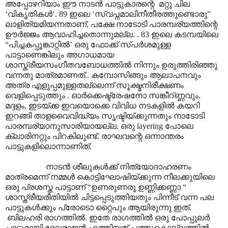
അപ്പോഴറിയാം ഈ നാടൻ പാട്ടുകാരന്റെ മറ്റു ചില
‘വികൃതികൾ‘. 89 ഇലെ ‘സ്വപ്നമാലിനീതീരത്തുണ്ടൊരു”
ലാളിത്യമിയന്നതാണ്, പക്ഷേ നാടോടി പാരമ്പര്യത്തിന്റെ
ഊർജ്ജം ആവാഹിച്ചതൊന്നുമല്ല. . 83 ഇലെ കടമ്പയിലെ
“പിച്ചകപ്പൂങ്കാറ്റിൽ’ ഒരു ഫോക്ക് സ്പർശമുള്ള
പാട്ടാണെങ്കിലും അഗാധമായ
ശാസ്ത്രീയസംഗീതവബോധത്തിൽ നിന്നും ഉരുത്തിരിഞ്ഞു
വന്നതു മാത്രമാണത്.. കമ്പോസിങ്ങും ആലാപനവും
അത്ര എളുപ്പമുള്ളതല്ലെന്ന് സൂക്ഷ്മനിരീക്ഷണം
വെളിപ്പെടുത്തും . ഓർക്കെഷ്ട്രേഷനോ സങ്കീറ്ണ്ണവും.
മദ്ദളം, ഇടയ്ക്ക ഇവയൊക്കെ വിവിധ നടകളിൽ കയറി
ഇറങ്ങി താളവൈവിദ്ധ്യം സൃഷ്ടിയ്ക്കുന്നതും നാടോടി
പാരമ്പര്യാനുസാരിയായല്ല. ഒരു layering പോലെ
ക്ലാരിനറ്റും പിറകിലുണ്ട്. രാഘവന്റെ ഒന്നാന്തരം
പാട്ടുകളിലൊന്നാണിത്.
നാടൻ ശീലുകൾക്ക് നിത്യോദാഹരണം
മാത്രമെന്ന് നമ്മൾ കൊട്ടിഘോഷിയ്ക്കുന്ന നീലക്കുയിലെ
ഒരു പ്രശസ്ത പാട്ടാണ് “ഉണരുണരൂ ഉണ്ണിക്കണ്ണാ “
ശാസ്ത്രീയരീതിയിൽ ചിട്ടപ്പെടുത്തിയതും പിന്നീട് വന്ന പല
പാട്ടുകൾക്കും പ്രോടൊ റ്റൈപും ആയിരുന്നു ഇത്.
ബിലഹരി രാഗത്തിൽ. ഇതേ രാഗത്തിൽ ഒരു പോപ്പുലർ
പാട്ടുമായി ദേവരാജൻ എത്തിയത് പത്തുകൊല്ലത്തിൽ