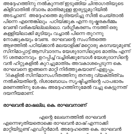
അദ്ദേഹത്തിനു നൽകുന്നത് ഇടുങ്ങിയ ചിന്താഗതിയുടെ
കിളിവാതിൽ ദ്വാരം മാത്രമുള്ള ഇരുട്ടുമുറിയിൽ
അടച്ചാണ്. അദ്ദേഹത്തെ മുദ്രയടിച്ചു സീൽ ചെയ്താൽ
പിന്നെ എന്തെങ്കിലും പഠിയ്ക്കുക എന്ന ദുഷ്കരകർമ്മം
വേണ്ടി വരികയില്ലല്ലൊ. വർഗ്ഗീകരണം നടത്തി ഒരു
കള്ളിയിലാക്കി മൂടിയും വച്ചാൽ പിന്നെ തുറന്നു
നോക്കുകയും വേണ്ട. രാഘവന്റെ സംഗീതത്തെ
ആഴത്തിൽ പഠിയ്ക്കാൻ മലയാളിക്ക് മറ്റൊരു കടമ്പയുമുണ്ട്.
സിനിമാപ്പാട്ട് ആസ്വാദനം യേശുദാസിലൂടെ മാത്രം എന്ന്
95 ശതമാനവും ഉറപ്പിച്ച് വച്ചിരിക്കുമ്പോൾ യേശുദാസിന്റെ
വൻ ഹിറ്റുകളിൽ കുറച്ചുമാത്രം അവകാശപ്പെടുന്ന കെ.
രാഘവനെ ഇങ്ങനെ മാറ്റി നിർത്തുകയാണ് എളുപ്പം.
50കളിൽ സിനിമാസംഗീതത്തിനു തനതു വ്യക്തിത്വം
നൽകിയതിന്റെ, ദിശാബോധം സൃഷ്ടിച്ചതിന്റെ പാപഭാരം
മരണത്തിനു ശേഷം അദ്ദേഹത്തിനുമേൽ വച്ചു കെട്ടുന്നത്
ദയനീയമാണ്.
രാഘവൻ മാഷല്ല, കെ. രാഘവനാണ്
എന്റെ ലേഖനത്തിൽ രാഘവൻ
എന്നെഴുതിയതൊക്കെ രാഘവൻ മാഷ് എന്നാക്കി
മാറ്റിയിട്ടുണ്ട് എഡിറ്റർമാർ. അദ്ദേഹത്തെ കെ. രാഘവൻ