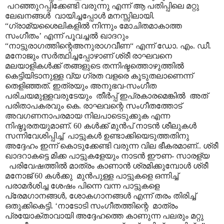
പറഞ്ഞുറപ്പിക്കേണ്ടി വരുന്നു എന്ന് ആ പതിപ്പിലെ മറ്റു
ലേഖനങ്ങൾ വായിച്ചപ്പോൾ മനസ്സിലായി.
“ഗ്രാമ്യശൈലികളിൽ നിന്നും മോചിതമാകാത്ത
സംഗീതം’ എന്ന് പൂവച്ചൽ ഖാദറും
“നാട്ടുരാഗത്തിന്റെഅനുരാഗവീണ“ എന്ന് ഡോ. എം. ഡീ.
മനോജും സർത്ഥിച്ചപ്പോഴാണ് ശ്രീ രാഘവനെ
മലയാളികൾക്ക് തങ്ങളുടെ തന്നിഷ്ടത്തൊഴുത്തിൽ
കെട്ടിയിടാനുള്ള വ്യ ഗ്രത വളരെ കൂടുതലാണെന്ന്
തെളിഞ്ഞത്. ഇത്രയും അനുഭവ-സംഗീത
പരിചയമുള്ളവരുടേയും തീർപ്പ് ഇപ്രകാരമെങ്കിൽ അത്
പരിതാപകരവും കെ. രാഘവന്റെ സംഗീതത്തോട്
അവഗണനാപരമായ നിലപാടെടുക്കുക എന്ന
നിഷ്ഠൂരതയുമാണ്. 60 കൾക്ക് മുൻപ് നാടൻ ശീലുകൾ
സന്നിവേശിപ്പിച്ച് പാട്ടുകൾ ഉണ്ടാക്കിയെടുത്തതിനു
അദ്ദേഹം ഇന്ന് കൊടുക്കേണ്ടി വരുന്ന വില ഭീകരമാണ്.. ശ്രീ
ഖാദറാകട്ടെ മിക്ക പാട്ടുകളേയും നാടൻ ഈണ- സാരള്യ
പരിവേഷത്തിൽ മാത്രം കാണാൻ ശ്രമിക്കുമ്പോൾ ശ്രീ
മനോജ് 60 കൾക്കു മുൻപുള്ള പാട്ടുകളെ ഒന്നിച്ച്
പരാമർശിച്ച ശേഷം പിന്നെ വന്ന പാട്ടുകളെ
പ്രേമഗാനങ്ങൾ, ശോകഗാനങ്ങൾ എന്ന് തരം തിരിച്ച്
ഒതുക്കികെട്ടി. ‘നാടോടി സംഗീതത്തിന്റെ മാത്രം
പ്രയോക്താവായി അദ്ദേഹത്തെ കാണുന്ന പലരും മറ്റു