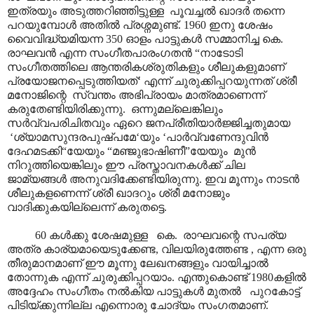
ഇത്രയും അടുത്തറിഞ്ഞിട്ടുള്ള പൂവച്ചൽ ഖാദർ തന്നെ
പറയുമ്പോൾ അതിൽ പ്രശ്നമുണ്ട്. 1960 ഇനു ശേഷം
വൈവിദ്ധ്യമിയന്ന 350 ഓളം പാട്ടുകൾ സമ്മാനിച്ച കെ.
രാഘവൻ എന്ന സംഗീതപാരംഗതൻ “നാടോടി
സംഗീതത്തിലെ ആന്തരികശ്രുതികളും ശീലുകളുമാണ്
പ്രയോജനപ്പെടുത്തിയത്‘ എന്ന് ചുരുക്കിപ്പറയുന്നത് ശ്രീ
മനോജിന്റെ സ്വന്തം അഭിപ്രായം മാത്രമാണെന്ന്
കരുതേണ്ടിയിരിക്കുന്നു. ഒന്നുമല്ലെങ്കിലും
സർവ്വപരിചിതവും ഏറെ ജനപ്രീതിയാർജ്ജിച്ചതുമായ
‘ശ്യാമസുന്ദരപുഷ്പമേ‘യും ‘പാർവ്വണേന്ദുവിൻ
ദേഹമടക്കി“യേയും “മഞ്ജുഭാഷിണീ”യേയും മുൻ
നിറുത്തിയെങ്കിലും ഈ പ്രസ്താവനകൾക്ക് ചില
ജാമ്യങ്ങൾ അനുവദിക്കേണ്ടിയിരുന്നു. ഇവ മൂന്നും നാടൻ
ശീലുകളണെന്ന് ശ്രീ ഖാദറും ശ്രീ മനോജും
വാദിക്കുകയില്ലെന്ന് കരുതട്ടെ.
60 കൾക്കു ശേഷമുള്ള കെ. രാഘവന്റെ സപര്യ
അത്ര കാര്യമായെടുക്കേണ്ട, വിലയിരുത്തേണ്ട , എന്ന ഒരു
തീരുമാനമാണ് ഈ മൂന്നു ലേഖനങ്ങളും വായിച്ചാൽ
തോന്നുക എന്ന് ചുരുക്കിപ്പറയാം. എന്തുകൊണ്ട് 1980കളിൽ
അദ്ദേഹം സംഗീതം നൽകിയ പാട്ടുകൾ മുതൽ പുറകോട്ട്
പിടിയ്ക്കുന്നില്ല എന്നൊരു ചോദ്യം സംഗതമാണ്.