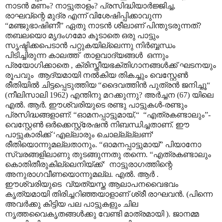
നാടൻ മണം? നാട്ടുതാളം? പ്രസിദ്ധിയാർജ്ജിച്ച,
രാഘവ്ന്റെ മുദ്ര എന്ന് വിശേഷിപ്പിക്കാവുന്ന
“മഞ്ജുഭാഷിണീ” ഏതു നാടൻ ശീലാണ് പിന്തുടരുന്നത്?
തബലയൊ മൃദംഗമോ കൂടാതെ ഒരു പാട്ടും
സൃഷ്ടിക്കപെടാൻ പറ്റുകയില്ലെന്നു നിർബ്ബന്ധം
പിടിച്ചിരുന്ന കാലത്ത് താളവാദ്യങ്ങൾ ഒന്നും
പ്രയോഗിക്കാതെ , ക്രിസ്തീയഭക്തിഗാനങ്ങൾക്ക് ഘടനയും
രൂപവും ആദ്യമായി നൽകിയ തികച്ചും വെസ്റ്റേൺ
രീതിയിൽ ചിട്ടപ്പെടുത്തിയ “ദൈവത്തിൻ പുത്രൻ ജനിച്ചൂ“
(നീലിസാലി 1962) എന്തിനു മറക്കുന്നു? അർച്ചന (67) യിലെ
എൽ. ആർ. ഈശ്വരിയുടെ രണ്ടു പാട്ടുകൾ-രണ്ടും
പ്രസിദ്ധങ്ങളാണ്: “ഓമനപ്പാട്ടുമായ്,“ “എത്രകണ്ടാലും”-
വെസ്റ്റേൺ ഒർക്കെസ്റ്റ്രേഷൻ നിബന്ധിച്ചതാണ്. ഈ
പാട്ടുകാരിക്ക് ‘എല്ലാരും ചൊല്ല്ല്ലണ്‘
രീതിയൊന്നുമല്ലതാനും. “ഓമനപ്പാട്ടുമായ്” പിയാനോ
സ്വരങ്ങളിലാണു തുടങ്ങുന്നതു തന്നെ. “എത്രകണ്ടാലും
കൊതിതീരുകില്ലെനിയ്ക്ക്‘ നാട്ടുരാഗത്തിന്റെ
അനുരാഗവീണയൊന്നുമല്ല. എൽ. ആർ .
ഈശ്വരിയുടെ വ്യത്യസ്ത ആലാപനവൈഭവം
കൃത്യമായി തിരിച്ചറിഞ്ഞയാളാണ് ശ്രീ രാഘവൻ. (പിന്നെ
അവർക്കു കിട്ടിയ പല പാട്ടുകളും ചില
നൃത്തവൈകൃതങ്ങൾക്കു വേണ്ടി മാത്രമായി ). ജാനമ്മ