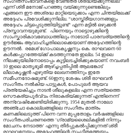
സംഗീതസംഭാവനകളെ വേണ്ടത്ര ശ്രദ്ധിയ്ക്കുന്നില്ല”
എന്ന് ശ്രീ മനോജ് പറഞ്ഞു വയ്ക്കുന്നുണ്ടെങ്കിലും
എങ്ങനെ ഈ അശ്രദ്ധ മാറ്റിയെടുക്കാം എന്ന ചിന്തയിലേക്ക്
അദ്ദേഹം പ്രവേശിക്കുന്നില്ല. “ശാസ്ത്രീയഗാനങ്ങളും
അദ്ദേഹം ചിട്ടപ്പെടുത്തിയിട്ടുണ്ട്“ എന്ന മട്ടിൽ ഒഴുക്കൻ
പ്രസ്താവനയുമുണ്ട്. പിന്നെയും നാട്ടൊഴുക്കിന്റെ
സാംസ്കാരികാവബോധത്തിലും നാടോടി പാരമ്പര്യത്തിന്റെ
ഊർജ്ജം ആവാഹിച്ചതിലൊക്കെയാണ് അദ്ദേഹത്തിന്റെ
ഊന്നൽ. രമേശ് ഗോപാലകൃഷ്ണനും കെ. രാഘവനെ 60
കൾക്കപ്പുറത്തേയ്ക്ക് കടത്തുന്നതേ ഇല്ല. 54 ഇലെ
നീലക്കുയിലിനോടൊപ്പം കൂട്ടിലടച്ചിരിക്കുകയാണ്. നവംബർ
10 ഇലെ മാതൃഭൂമി ആഴ്ച്ചപ്പതിപ്പിൽ ആലങ്കോട്
ലീലാകൃഷ്ണൻ എഴുതിയ ലേഖനത്തിനും ഇതേ
സമീപനദോഷമുണ്ട്. 60ഇനു ശേഷം ശ്രീ രാഘവൻ
സംഗീതം നൽകിയ പാട്ടുകൾ, പോപുലർ ആയവ
പ്രത്യേകിച്ചും നാടൻ ശീലുകളല്ല എന്ന സത്യത്തെ
സൌകര്യപൂർവ്വം നിരാകരിയ്ക്കുന്നത് എന്തിനെന്ന്
അന്വേഷിക്കേണ്ടിയിരിക്കുന്നു. 1954 മുതൽ നാലോ
അഞ്ചോ കൊല്ലങ്ങളിലെ സംഗീതം മാത്രം
കണക്കിലെടുത്ത് പിന്നെ വന്ന മുപ്പതോളം വർഷങ്ങളിലെ
സംഗീതപരിചരണത്തെ ‘ഗ്രാമ്യശൈലികളിൽ നിന്നും
മോചനം നേടാത്ത‘ എന്നു തീർപ്പുകൽ‌പ്പിക്കുന്നത് ശ്രീ
രാഘവനേയും അദ്ദേഹത്തിന്റെ സംഗീതത്തേയും