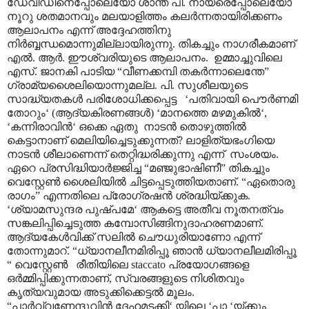
ഡേവിഡിനെപ്പോലെയോ ശാന്ത പി. നായരെപ്പോലെയോ
നൂറു ശതമാനവും മലയാളിത്തം കലർന്നതായിരിക്കണം
ആലാപനം എന്ന് അദ്ദേഹത്തിനു
നിർബ്ബന്ധമൊന്നുമില്ലായിരുന്നു. തികച്ചും നാഗരീകമാണ്
എൽ. ആർ. ഈശ്വരിയുടെ ആലാപനം. ഉമ്മാച്ചുവിലെ
എസ്. ജാനകി പാടിയ “വീണക്കമ്പി തകർന്നാലെന്തേ”
ഗ്രാമ്യശൈലിയൊന്നുമല്ല. പി. സുശീലയുടെ
സാദ്ധ്യതകൾ പരിശോധിക്കപ്പെട്ട ‘പതിവായി പൌർണമി
തോറും‘ (ആദ്യകിരണങ്ങൾ) ‘മാനത്തെ മഴമുകിൽ‘,
‘കന്നിരാവിൻ‘ ഒക്കെ ഏതു നാടൻ തൊഴുത്തിൽ
കെട്ടാനാണ് മെലിയിച്ചെടുക്കുന്നത്? ലാളിത്യഭംഗിയെ
നാടൻ ശീലാണെന്ന് തെറ്റിദ്ധരിക്കുന്നു എന്ന് സംശയം.
ഏറെ പ്രസിദ്ധിയാർജ്ജിച്ച “മഞ്ജുഭാഷിണീ” തികച്ചും
വെസ്റ്റേൺ ശൈലിയിൽ ചിട്ടപ്പെടുത്തിയതാണ്. “ഏതൊരു
രാഗം” എന്നതിലെ പ്രോഗ്രഷൻ ശ്രദ്ധിയ്ക്കുക.
‘ശ്യാമസുന്ദര പുഷ്പമേ‘ ആകട്ടെ അതീവ നൂതനത്വം
സങ്കലിപ്പിച്ചെടുത്ത കമ്പോസിങ്ങിനുദാഹരണമാണ്.
ആദ്യകേൾവിക്ക് സലിൽ ചൌധുരിയാണോ എന്ന്
തോന്നുമാറ്. “ധ്യാനലീനമിരിപ്പൂ ഞാൻ ധ്യാനലീലമിരിപ്പൂ
“ വെസ്റ്റേൺ രീതിയിലെ staccato പ്രയോഗങ്ങളെ
ഒർമ്മിപ്പിക്കുന്നതാണ്, സ്വരങ്ങളുടെ നിശിതവും
കൃത്യവുമായ അടുക്കിക്കെട്ടൽ മൂലം.
“പാർവ്വണേന്ദുവിൻ ദേഹമടക്കി‘ യിലെ ‘പാ ‘യ്ക്കും