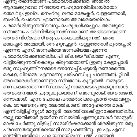
എന്നു തന്നെയാണ് പരാമർശിക്കേണ്ടത്, അതിൽ
ആദരക്കുറവോ നിന്ദയോ ബഹുമാനമില്ലായ്മയോ
തെല്ലും ഇല്ല. നെഹ്രു, ലതാ മങ്കേഷ്ക്കർ, വള്ളത്തോൾ,
ബഷീർ, ചെമ്പൈ എന്നൊക്കെ അവരെയെല്ലാം
പരാമർശിക്കുന്നത് വെറും പേരുകൾക്കപ്പുറം അവരുടെ
സ്വത്വം പടർന്നിരിക്കുന്നതിനാലാണ്. അങ്ങനെയാണ്
അവർ വിഗ്രഹസ്വരൂപം കൈവരിക്കുന്നത്.. ലതാ
മങ്കേഷ്ക്കർ അമ്മായി, നെഹൃച്ചേട്ടൻ, വള്ളത്തോൾ മുത്തച്ഛൻ
എന്നോ എസ്. ജാനകിയെ ജാനകിയമ്മ എന്നോ
പരാമർശിക്കേണ്ടതില്ല. പി. ലീലയെ “ലീലാമ്മ’ എന്നു
വിളിയ്ക്കുന്നത് കൊടും ക്രൂരതയാണ്. (ഇതു കേട്ടപ്പോൾ
ഒരു സുഹൃത്ത് “നമ്മടെ ഔസേപ്പ് ചേട്ടന്റെ രണ്ടാമത്തെ
മകളേ, ലീലാമ്മ” എന്നാണു പരിഹസിച്ചു പറഞ്ഞത്). റ്റി വി
അവതാരകർക്കാണ് ഈ സ്വഭാവം കൂടുതൽ. നമ്മുടെ
ബന്ധക്കാരാണെന്ന് സ്ഥാപിച്ച് നമ്മോടൊപ്പമാക്കുമ്പോൾ
അവരെ നമ്മൾ ചുരുക്കുകയാണ്. ബാബുരാജ്, ദേവരാജൻ,
നൌഷാ‍ദ്, എന്ന പോലെ പരാമർശിക്കപ്പെടാൻ തക്കവണ്ണം
കെ. രാഘവനും ആ തലത്തിലാണ്, അദ്ദേഹത്തെ മാഷ്
എന്ന് വിളിച്ച് സ്കൂൾ മാസ്റ്റർ തലത്തിലേക്ക് ഇറക്കേണ്ടതില്ല.
താഴ്ന്ന ജാതിക്കാർ ഉയർന്ന നിലയിൽ എത്തുമ്പോൾ “മാസ്റ്റർ/
മാഷ് ചേർത്തു വിളിച്ച് സമശീർഷരാക്കാൻ ശ്രമിക്കുന്ന ഒരു
പ്രവണതയുണ്ട് മലയാളി സമൂഹത്തിനു. ഇ എം എസ്
മന്ത്രിസഭയിലെ, പുലയനായിരുന്ന ശ്രീ ചാത്തൻ