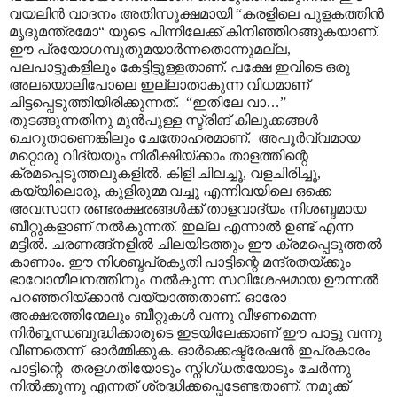
വയലിൻ വാദനം അതിസൂക്ഷമായി “
കരളിലെ പുളകത്തിൻ
മൃദുമന്ത്രമോ“ യുടെ പിന്നിലേക്ക് കിനിഞ്ഞിറങ്ങുകയാണ്.
ഈ പ്രയോഗമ്പുതുമയാർന്നതൊന്നുമല്ല,
പലപാട്ടുകളിലും കേട്ടിട്ടുള്ളതാണ്. പക്ഷേ ഇവിടെ ഒരു
അലയൊലിപോലെ ഇല്ലാതാകുന്ന വിധമാണ്
ചിട്ടപ്പെടുത്തിയിരിക്കുന്നത്.
“ഇതിലേ വാ
…
”
തുടങ്ങുന്നതിനു മുൻപുള്ള സ്ട്രിങ് കിലുക്കങ്ങൾ
ചെറുതാണെങ്കിലും ചേതോഹരമാണ്. അപൂർവ്വമായ
മറ്റൊരു വിദ്യയും നിരീക്ഷിയ്ക്കാം താളത്തിന്റെ
ക്രമപ്പെടുത്തലുകളിൽ. കിളി ചിലച്ചൂ, വളചിരിച്ചൂ,
കയ്യിലൊരു, കുളിരുമ്മ വച്ചൂ എന്നിവയിലെ ഒക്കെ
അവസാന രണ്ടരക്ഷരങ്ങൾക്ക് താളവാദ്യം നിശബ്ദമായ
ബീറ്റുകളാണ് നൽകുന്നത്. ഇല്ല എന്നാൽ ഉണ്ട് എന്ന
മട്ടിൽ. ചരണങ്ങ്നളിൽ ചിലയിടത്തും ഈ ക്രമപ്പെടുത്തൽ
കാണാം. ഈ നിശബ്ദപ്രകൃതി പാട്ടിന്റെ മന്ദ്രതയ്ക്കും
ഭാവോന്മീലനത്തിനും നൽകുന്ന സവിശേഷമായ ഊന്നൽ
പറഞ്ഞറിയ്ക്കാൻ വയ്യാത്തതാണ്. ഓരോ
അക്ഷരത്തിന്മേലും ബീറ്റുകൾ വന്നു വീഴണമെന്ന
നിർബ്ബന്ധബുദ്ധിക്കാരുടെ ഇടയിലേക്കാണ് ഈ പാട്ടു വന്നു
വീണതെന്ന് ഓർമ്മിക്കുക. ഓർക്കെഷ്ട്രേഷൻ ഇപ്രകാരം
പാട്ടിന്റെ തരളഗതിയോടും സ്നിഗ്ധതയോടും ചേർന്നു
നിൽക്കുന്നു എന്നത് ശ്രദ്ധിക്കപ്പെടേണ്ടതാണ്. നമുക്ക്