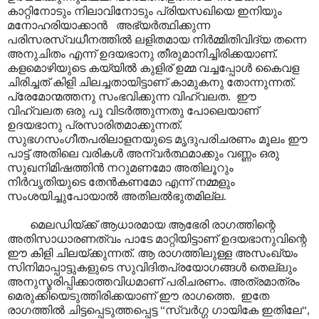
കാറ്റിനോടും നിലാവിനോടും പ്രിയസഖിയെ ഇനിയും
മനോഹരിയാക്കാൻ അഭ്യർത്ഥിക്കുന്ന
പരിസരസ്വധീനത്തിൽ ലളിതമായ നിർമ്മിതിവിദ്യ തന്നെ
അനുചിതം എന്ന് ഉദയഭാനു തീരുമാനിച്ചിരിക്കയാണ്.
കളമൊഴിയുടെ കയ്യിൽ കുളിര് ഉമ്മ വച്ചപ്പോൾ കൈവള
ചിരിച്ചത് കിളി ചിലച്ചതായിട്ടാണ് കാമുകനു തോന്നുന്നത്.
പ്രേമോന്മത്തനു സംഭവിക്കുന്ന വിഹ്വലത. ഈ
വിഹ്വലത ഒരു പൂ വിടർത്തുന്നതു പോലെയാണ്
ഉദയഭാനു പ്രസാരിതമാക്കുന്നത്.
സുഭഗസംഗീതപരിലാളനയുടെ മൃദുപരിചരണം മൂലം ഈ
പാട്ട് അതിലെ വരികൾ അന്വർത്ഥമാക്കും വണ്ണം ഒരു
സുഖനിമിഷത്തിൻ നറുമണമോ അതിലൂറും
നിർവൃതിയുടെ തേൻകണമോ എന്ന് നമ്മളും
സംശയിച്ചുപോയാൽ അതിലൽഭുതമില്ല.
മെലഡിയ്ക്ക് ആധാരമായ ആഭേരി രാഗത്തിന്റെ
അതിസാധാരണത്വം പാടേ മാറ്റിയിട്ടാണ് ഉദയഭാനുവിന്റെ
ഈ കിളി ചിലയ്ക്കുന്നത്. ആ രാഗത്തിലുള്ള അസംഖ്യം
സിനിമാപ്പാട്ടുകളുടെ സുവിദിതപ്രയോഗങ്ങൾ തെല്ലും
അനുസ്മരിപ്പിക്കാത്തവിധമാണ് പരിചരണം. അത്രമാത്രം
മെരുക്കിയെടുത്തിരിക്കയാണ് ഈ രാഗത്തെ. ഇതേ
രാഗത്തിൽ ചിട്ടപ്പെടുത്തപ്പെട്ട “സ്വർഗ്ഗ ഗായികേ ഇതിലേ“,