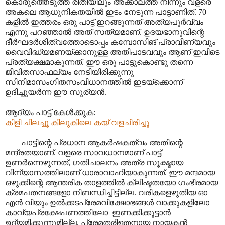
കൊരുത്തെടുത്ത രീതിയിലും അക്കാലത്ത് നിന്നും വളരെ
അകലെ ആധുനികതയിൽ ഇടം നേടുന്ന പാട്ടാണിത്. 70
കളിൽ ഇത്തരം ഒരു പാട്ട് ഇറങ്ങുന്നത് അത്യപൂർവ്വം
എന്നു പറഞ്ഞാൽ അത് സത്യമാണ്. ഉദയഭാനുവിന്റെ
ദീർഘദർശിത്വത്തോടൊപ്പം കമ്പോസിങ് പ്രാവീണ്യവും
വൈവിദ്ധ്യമണയ്ക്കാനുള്ള അതിപാടവവും ആണ് ഇവിടെ
പ്രത്യക്ഷമാകുന്നത്. ഈ ഒരു പാട്ടുകൊണ്ടു തന്നെ
ജീവിതസാഫല്യം നേടിയിരിക്കുന്നു
സിനിമാസംഗീതസംവിധാനത്തിൽ ഇടയ്ക്കൊന്ന്
ഉദിച്ചുയർന്ന ഈ സൂര്യൻ.
ആദ്യം പാട്ട് കേൾക്കുക:
കിളി ചിലച്ചൂ കിലുകിലെ കയ് വളചിരിച്ചൂ
പാട്ടിന്റെ പ്രധാന ആകർഷകത്വം അതിന്റെ
മന്ദ്രതയാണ്. വളരെ സാവധാനമാണ് പാട്ട്
ഉണർന്നെഴുന്നത്, ഗതിചാലനം അത്ര സൂക്ഷ്മായ
വിന്യാസത്തിലാണ് ധാരാവാഹിയാകുന്നത്. ഈ മന്ദമായ
ഒഴുക്കിന്റെ ആന്തരിക താളത്തിൽ ക്ലിഷ്ടതയോ ഗംഭീരമായ
ക്രമപതനങ്ങളോ നിബന്ധിച്ചിട്ടില്ല. വരികളെഴുതിയ ഓ
എൻ വിയും ഉൽക്കടപ്രേമവിക്ഷോഭങ്ങൾ വാക്കുകളിലോ
കാവ്യപ്രക്ഷേപണത്തിലോ ഇണക്കിക്കൂട്ടാൻ
ഉദ്യമിക്കുന്നുമില്ല. പ്രേമതരിളതനായ നായകൻ