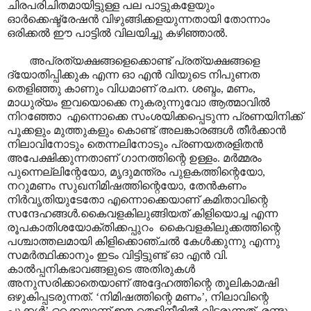
ചിരപരിചിതമായിട്ടുള്ള പല പാട്ടുകളേയും
ഓർക്കെഷ്ട്രേഷൻ വിഴുങ്ങിക്കളയുന്നതായി തോന്നാം
ഒരിക്കൽ ഈ പാട്ടിൽ വിലയിച്ചു കഴിഞ്ഞാൽ.
അപ്രത്യക്ഷങ്ങളെക്കൊണ്ട് പ്രത്യക്ഷങ്ങളെ
ദ്യോതിപ്പിക്കുക എന്ന ഓ എൻ വിയുടെ നിപുണത
തെളിഞ്ഞു കാണും വിധമാണ് രചന. ശബ്ദം, മണം,
മാധുര്യം ഇവയൊക്കെ നുകരുന്നുവോ ആത്മാവിൽ
നിറഞ്ഞോ എന്നൊക്കെ സംശയിക്കപ്പെടുന്ന പ്രണയിനിക്ക്
പൂക്കളും മുത്തുകളും കൊണ്ട് അലങ്കാരങ്ങൾ തീർക്കാൻ
നിലാവിനോടും തെന്നലിനോടും പ്രണയതരളിതൻ
അപേക്ഷിക്കുന്നതാണ് ഗാനത്തിന്റെ ഉള്ളം. മർമ്മരം
പുന്നെല്ലിന്റേയോ, മൃദുമന്ത്രം പുളകത്തിന്റെയോ,
നറുമണം സുഖനിമിഷത്തിന്റെയോ, തേൻകണം
നിർവൃതിയുടേതോ എന്നൊക്കെയാണ് കമിതാവിന്റെ
സന്ദേഹങ്ങൾ.കൈവളകിലുങ്ങിയത് കിളിയൊച്ച എന്ന
രൂപകാതിശയോക്തിക്കപ്പുറം കൈവളകിലുക്കത്തിന്റെ
പശ്ചാത്തലമായി കിളിക്കൊഞ്ചൽ കേൾക്കുന്നു എന്നു
സമർത്ഥിക്കാനും ഇടം വിട്ടിട്ടുണ്ട് ഓ എൻ വി.
കാൽ‌പ്പനികഭാവങ്ങളുടെ അതിരുകൾ
അനുസരിക്കാതെയാണ് അദ്ദേഹത്തിന്റെ തൂലികാമഷി
ഒഴുകിപ്പടരുന്നത്. ‘നിമിഷത്തിന്റെ മണം’, നിലാവിന്റെ
പൂക്കൾ’ ഒക്കെയാണ് ഈ തെളിനീരിൽ വിടരുന്നത്. രണ്ടു