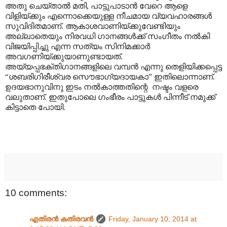
അതു ചെയ്താൽ മതി, പാട്ടുപാടാൻ വേറെ ആളെ
വിളിയ്ക്കും എന്നൊക്കെയുള്ള നീചമായ വ്യവഹാരങ്ങൾ
സുവിദിതമാണ്. ആ‍കാ‍ശവാണിയ്ക്കുവേണ്ടിയും
അല്ലാതെയും നിരവധി ഗാനങ്ങൾക്ക് സംഗീതം നൽകി
വിജയിപ്പിച്ചു എന്ന സത്യം സിനിമക്കാർ
അവഗണിയ്ക്കുയാണുണ്ടായത്.
അയ്യപ്പഭക്തിഗാനങ്ങളിലെ വമ്പൻ എന്നു തെളിയിക്കപ്പെട്ട
“ശബരിഗിരീശ്വര സൌഭാഗ്യദായകാ” ഇതിലൊന്നാണ്.
ഉദയഭാനുവിനു ഇടം നൽകാത്തതിന്റെ നഷ്ടം വളരെ
വലുതാണ്. ഇതുപോലെ ഗംഭീരം പാട്ടുകൾ പിന്നീട് നമുക്ക്
കിട്ടാതെ പോയി.
10 comments:
എതിരന്‍ കതിരവന്‍
Friday, January 10, 2014 at