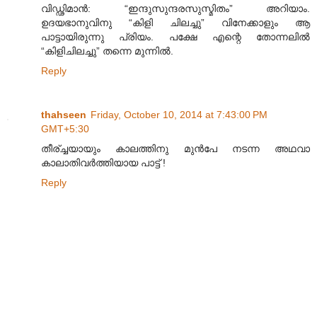
വിഡ്ഢിമാൻ: “ഇന്ദുസുന്ദരസുസ്മിതം” അറിയാം.
ഉദയഭാനുവിനു “കിളി ചിലച്ചു” വിനേക്കാളും ആ
പാട്ടായിരുന്നു പ്രിയം. പക്ഷേ എന്റെ തോന്നലിൽ
“കിളിചിലച്ചു” തന്നെ മുന്നിൽ.
Reply
thahseen
Friday, October 10, 2014 at 7:43:00 PM
GMT+5:30
തീര്ച്ചയായും കാലത്തിനു മുൻപേ നടന്ന അഥവാ
കാലാതിവർത്തിയായ പാട്ട് !
Reply