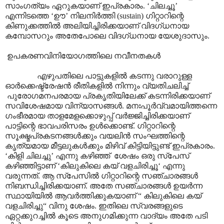
സാംഗത്യം ഏറുകയാണ് ഇപ്രകാരം. ‘ചിലച്ചൂ’
എന്നിടത്തെ ‘ഊ’ നിലനിർത്തി (sustain) ഗിറ്റാറിന്റെ
കിണുക്കത്തിൽ അലിയിച്ചിരിക്കയാണ് വിദഗ്ധനായ
കമ്പോസറും അതേപോലെ വിദഗ്ധനായ യേശുദാസും.
ഉപകരണവിനിയോഗത്തിലെ നവീനതകൾ
എഴുപതിലെ പാട്ടുകളിൽ കടന്നു വരാറുള്ള
ഓർക്കെഷ്ട്രേഷൻ രീതികളിൽ നിന്നും വ്യതിചലിച്ച്
പുരോഗമനപരമായ പ്രകൃതിയിലേക്ക് കടന്നിരിക്കയാണ്
സവിശേഷമായ വിന്യാസങ്ങൾ. മനഃപൂർവ്വമായിത്തന്നെ
ഗംഭീരമായ താളമേളക്കൊഴുപ്പ് വർജ്ജിച്ചിരിക്കയാണ്
പാട്ടിന്റെ ഭാവപരിസരം ഉൾക്കൊണ്ട്. ഗിറ്റാറിന്റെ
സൂക്ഷ്മപ്രകടനങ്ങൾക്കും വയലിൻ സംഘത്തിന്റെ
കൃത്യമായ മീട്ടലുകൾക്കും മിഴിവ് കിട്ടിയിട്ടുണ്ട് ഇപ്രകാരം.
‘കിളി ചിലച്ചു’ എന്നു കഴിഞ്ഞ് ശേഷം ഒരു സ്പേസ്
കഴിഞ്ഞിട്ടാണ് ‘കിലുകിലെ കയ് വളചിരിച്ചൂ‘ എന്നു
വരുന്നത്. ആ സ്പേസിൽ ഗിറ്റാറിന്റെ സഞ്ചാരങ്ങൾ
നിബന്ധിച്ചിരിക്കയാണ്. അതേ സഞ്ചാരങ്ങൾ ഉയർന്ന
സ്ഥായിയിൽ ആവർത്തിക്കുകയാണ് “ കിലുകിലെ കയ്
വളചിരിച്ചു“ വിനു ശേഷം. ഇതിലെ സ്വരങ്ങളുടെ
ഏറ്റക്കുറച്ചിൽ കൂടെ അനുഗമിക്കുന്ന വാദ്യം അതേ പടി