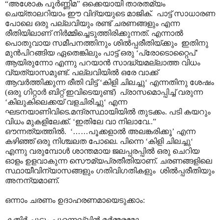
“അശോക പൂർണ്ണിമ” ഒക്കെയായി താരതമ്യം
ചെയ്താലറിയാം ഈ വിദ്യയുടെ മാജിക്. പാട്ട് സാധാരണ
പോലെ ഒരു പല്ലവിയും രണ്ട് ചരണങ്ങളും എന്ന
രീതിയിലാണ് നിർമ്മിച്ചെടുത്തിരിക്കുന്നത്. എന്നാൽ
പൊതുവായ സമീപനത്തിനും ശിൽ‌പ്പരീതിയ്ക്കും ഇതിനു
മുൻപിറങ്ങിയ ഏതെങ്കിലും പാട്ട് ഒരു ‘പ്രോടൊറ്റൈപ്’
ആയിരുന്നോ എന്നു പറയാൻ സാദ്ധ്യമല്ലാത്ത വിധം
വ്യത്യാസമുണ്ട്. പല്ലവിയിൽ ഒരേ വാക്ക്
ആവർത്തിക്കുന്ന രീതി വിട്ട് ‘കിളി ചിലച്ചു‘ എന്നതിനു ശേഷം
(ഒരു ഗിറ്റാർ ബിറ്റ് ഇവിടെയുണ്ട്) പ്രാസമൊപ്പിച്ച് വരുന്ന
‘കിലുകിലെക്കയ് വളചിരിച്ചു‘ എന്ന
ഘടനയാണിവിടെ.മന്ദ്രസ്ഥായിയിൽ തുടക്കം. പടി കയറും
വിധം മുകളിലേക്ക്. ‘ഇതിലേ വാ നിലാവേ..”
ഔന്നത്യത്തിൽ. ‘
……
പൂക്കളാൽ അലങ്കരിക്കൂ’ എന്ന
കഴിഞ്ഞ് ഒരു നിശ്ചലത പോലെ. പിന്നെ ‘കിളി ചിലച്ചു‘
എന്നു വരുമ്പോൾ ശാന്തമായ ജലപ്പരപ്പിൽ ഒരു ചെറിയ
ഓളം ഉളവാകുന്ന സൌമ്യപ്രതീതിയാണ്. ചരണങ്ങളിലെ
സ്ഥായീവിന്യാസങ്ങളും ഗതിവിഗതികളും ശിൽ‌പ്പരീതിയും
അനന്യമാണ്.
ഒന്നാം ചരണം ഉദാഹരണമായെടുക്കാം:
കതിർ ചൂടും പുന്നെല്ലിൻ മർമ്മരമോ