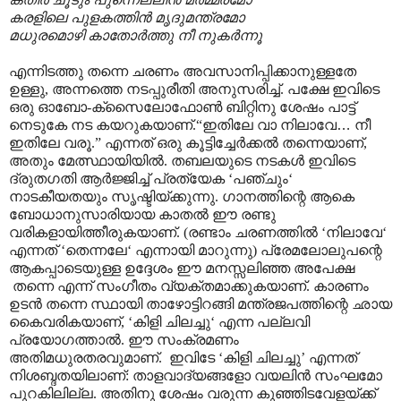
കരളിലെ പുളകത്തിൻ മൃദുമന്ത്രമോ
മധുരമൊഴി കാതോർത്തു നീ നുകർന്നൂ
എന്നിടത്തു തന്നെ ചരണം അവസാനിപ്പിക്കാനുള്ളതേ
ഉള്ളു, അന്നത്തെ നടപ്പുരീതി അനുസരിച്ച്. പക്ഷേ ഇവിടെ
ഒരു ഓബോ-ക്സൈലോഫോൺ ബിറ്റിനു ശേഷം പാട്ട്
നെടുകേ നട കയറുകയാണ്.“ഇതിലേ വാ നിലാവേ
…
നീ
ഇതിലേ വരൂ.” എന്നത് ഒരു കൂട്ടിച്ചേർക്കൽ തന്നെയാണ്,
അതും മേത്സ്ഥായിയിൽ. തബലയുടെ നടകൾ ഇവിടെ
ദ്രുതഗതി ആർജ്ജിച്ച് പ്രത്യേക ‘പഞ്ചും‘
നാടകീയതയും സൃഷ്ടിയ്ക്കുന്നു. ഗാനത്തിന്റെ ആകെ
ബോധാനുസാരിയായ കാതൽ ഈ രണ്ടു
വരികളായിത്തീരുകയാണ്. (രണ്ടാം ചരണത്തിൽ ‘നിലാവേ‘
എന്നത് ‘തെന്നലേ‘ എന്നായി മാറുന്നു) പ്രേമലോലുപന്റെ
ആകപ്പാടെയുള്ള ഉദ്ദേശം ഈ മനസ്സലിഞ്ഞ അപേക്ഷ
തന്നെ എന്ന് സംഗീതം വ്യക്തമാക്കുകയാണ്. കാരണം
ഉടൻ തന്നെ സ്ഥായി താഴോട്ടിറങ്ങി മന്ത്രജപത്തിന്റെ ഛായ
കൈവരികയാണ്, ‘കിളി ചിലച്ചു‘ എന്ന പല്ലവി
പ്രയോഗത്താൽ. ഈ സംക്രമണം
അതിമധുരതരവുമാണ്. ഇവിടേ ‘കിളി ചിലച്ചു’ എന്നത്
നിശബ്ദതയിലാണ്: താളവാദ്യങ്ങളോ വയലിൻ സംഘമോ
പുറകിലില്ല. അതിനു ശേഷം വരുന്ന കുഞ്ഞിടവേളയ്ക്ക്