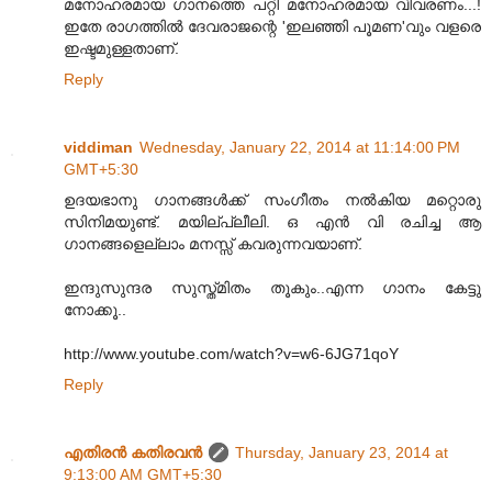
മനോഹരമായ ഗാനത്തെ പറ്റി മനോഹരമായ വിവരണം...!
ഇതേ രാഗത്തിൽ ദേവരാജന്റെ 'ഇലഞ്ഞി പൂമണ'വും വളരെ
ഇഷ്ടമുള്ളതാണ്.
Reply
viddiman
Wednesday, January 22, 2014 at 11:14:00 PM
GMT+5:30
ഉദയഭാനു ഗാനങ്ങൾക്ക് സംഗീതം നൽകിയ മറ്റൊരു
സിനിമയുണ്ട്. മയില്പ്ലീലി. ഒ എൻ വി രചിച്ച ആ
ഗാനങ്ങളെല്ലാം മനസ്സ് കവരുന്നവയാണ്.
ഇന്ദുസുന്ദര സുസ്ത്മിതം തൂകും..എന്ന ഗാനം കേട്ടു
നോക്കൂ..
http://www.youtube.com/watch?v=w6-6JG71qoY
Reply
എതിരന്‍ കതിരവന്‍
Thursday, January 23, 2014 at
9:13:00 AM GMT+5:30