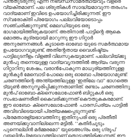
പിൻതുടരുന്നു എന്ന നിബന്ധസാമർത്ഥ്യവും വളരെ
വ്യക്തമാണ്. പല ശ്രുതികൾ സാദ്ധ്യമാവുന്ന തരംഗം
വാദ്യമാണ് ഇവിടെ ഉപയോഗിച്ചിരിക്കുന്നത്. ഈ
സ്വരോക്തി പ്രയോഗം പല്ലവിയോടൊപ്പം
സഞ്ചരിക്കുന്നുണ്ട്, മെലഡിയുടെ ഒരു
ഭാഗമായിത്തീരുകയാണ്. അതിനാൽ പാട്ടിന്റെ ആകെ
മൊത്തം മുദ്രയായി മാറുന്നു ഈ ഗിറ്റാർ
അനുരണനങ്ങൾ. കൂടാതെ ഓബോ യുടെ സമർത്ഥമായ
ഉപയോഗവുമുണ്ട്, അതിന്റേതായ വൈശിഷ്ട്യം
പാട്ടിലുടനീളം വിളങ്ങി വിലസുകയുമാണ്. പല്ലവിയ്ക്കു
മുൻപു തന്നെയുള്ള വാദ്യവൃന്ദത്തിൽ ആദ്യം വരുന്ന
ഗിറ്റാറിനു ശേഷം, വരാൻപോകുന്ന മാധുര്യത്തിനുള്ള
മുൻകൂർ മേമ്പൊടി പോലെ ഒരു ഓബോ പ്രയോഗമുണ്ട്:
ചരണത്തിന്റെ അന്ത്യത്തിലുള്ള ‘ഇതിലേ വാ” ഭാഗത്തെ
ട്യൂൺ അനുസ്മരിപ്പിക്കുന്നതാണിത്. രണ്ടാം ചരണത്തിനു
മുൻപ് ഓബോ-ക്സൈലോഫോൺ ബിറ്റുകൾ ഒരു
സംഭാഷണരീതി കൈവരിക്കുന്നത് കൌതുകകരമാണ്.
ഈ ഓബോ- ക്സൈലോഫോൺ പാരസ്പര്യം പാട്ടിൽ
അവിടവിടെയായി പ്രത്യക്ഷപ്പെടുന്നുണ്ട്-
പ്രേമതാരള്യഭാവത്തിനു ഇതിനുപരി ഒരു പ്രതീതി
അണയ്ക്കുവാനില്ലെന്ന മട്ടിൽ. ‘‘കതിർചൂടും
പുന്നെല്ലിൻ മർമ്മരമോ” യുടെഅഗ്രം ഒരു ഗ്രൂപ്
വയലിൻപ്രയോഗത്തിലാണ് തൊടുത്തിരിക്കുന്നത്. ഈ