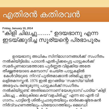
എതിരന്‍ കതിരവന്‍
Friday, January 10, 2014
“കിളി ചിലച്ചു…….” ഉദയഭാനു എന്ന
ഇടയ്ക്കുദിച്ച സൂര്യന്റെ പ്രഭാപൂരം
ഉദയഭാനു അധികം സിനിമാഗാനങ്ങൾക്ക് സംഗീതം
നൽകിയിട്ടില്ല. പാടാൻ ഏൽ‌പ്പിക്കപ്പെട്ട പാട്ടുകൾക്ക്
സമർപ്പണഭാവത്തോടേ പൂർണ്ണത വിളക്കിയ അതേ
തീക്ഷ്ണതയോടെ കമ്പോസ് ചെയ്ത പാട്ടുകളിൽ
കേൾവിയുടെ നിറവ് പൂരിതമാക്കാൻ ശ്രമിച്ചു ഈ
ലളിതമനസ്കൻ. 1976 ഇൽ ഇറങ്ങിയ ‘സമസ്യ’യിൽ
അദ്ദേഹം രണ്ടുമൂന്നു പാട്ടുകൾക്ക് സംഗീതം
നൽകിയിട്ടുണ്ട്. അതിലൊന്നാണ് യേശുദാസ് പാടിയ “കിളി
ചിലച്ചൂ .. കിലുകിലെ കയ് വളചിരിച്ചൂ” എന്ന ഓ എൻ വി
ഗാനം. പാട്ടിന്റെ ശിൽ‌പ്പചാരുതയിലും ഓർക്കെഷ്ട്രേഷൻ
നിർവ്വഹണത്തിലും പ്രയോഗത്തിലും മെലഡി