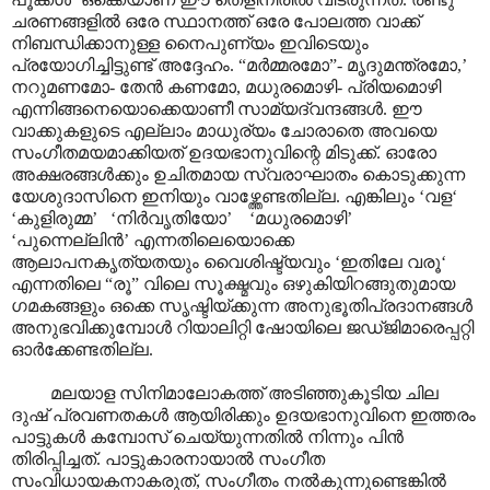
ചരണങ്ങളിൽ ഒരേ സ്ഥാനത്ത് ഒരേ പോലത്ത വാക്ക്
നിബന്ധിക്കാനുള്ള നൈപുണ്യം ഇവിടെയും
പ്രയോഗിച്ചിട്ടുണ്ട് അദ്ദേഹം. “മർമ്മരമോ”- മൃദുമന്ത്രമോ,’
നറുമണമോ- തേൻ കണമോ, മധുരമൊഴി- പ്രിയമൊഴി
എന്നിങ്ങനെയൊക്കെയാണീ സാമ്യദ്വന്ദങ്ങൾ. ഈ
വാക്കുകളുടെ എല്ലാം മാധുര്യം ചോരാതെ അവയെ
സംഗീതമയമാക്കിയത് ഉദയഭാനുവിന്റെ മിടുക്ക്. ഓരോ
അക്ഷരങ്ങൾക്കും ഉചിതമായ സ്വരാഘാതം കൊടുക്കുന്ന
യേശുദാസിനെ ഇനിയും വാഴ്ത്തേണ്ടതില്ല. എങ്കിലും ‘വള‘
‘കുളിരുമ്മ’ ‘നിർവൃതിയോ’ ‘മധുരമൊഴി’
‘പുന്നെല്ലിൻ’ എന്നതിലെയൊക്കെ
ആലാപനകൃത്യതയും വൈശിഷ്ട്യവും ‘ഇതിലേ വരൂ‘
എന്നതിലെ “രൂ” വിലെ സൂക്ഷ്മവും ഒഴുകിയിറങ്ങുതുമായ
ഗമകങ്ങളും ഒക്കെ സൃഷ്ടിയ്ക്കുന്ന അനുഭൂതിപ്രദാനങ്ങൾ
അനുഭവിക്കുമ്പോൾ റിയാലിറ്റി ഷോയിലെ ജഡ്ജിമാരെപ്പറ്റി
ഓർക്കേണ്ടതില്ല.
മലയാള സിനിമാലോകത്ത് അടിഞ്ഞുകൂടിയ ചില
ദുഷ് പ്രവണതകൾ ആയിരിക്കും ഉദയഭാനുവിനെ ഇത്തരം
പാട്ടുകൾ കമ്പോസ് ചെയ്യുന്നതിൽ നിന്നും പിൻ
തിരിപ്പിച്ചത്. പാട്ടുകാരനായാൽ സംഗീത
സംവിധായകനാകരുത്, സംഗീതം നൽകുന്നുണ്ടെങ്കിൽ