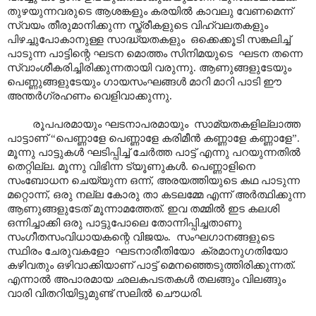
തുഴയുന്നവരുടെ ആശങ്കളും കരയിൽ കാവലു വേണമെന്ന്
സ്വയം തീരുമാനിക്കുന്ന സ്ത്രീകളുടെ വിഹ്വലതകളും
പിഴച്ചുപോകാനുള്ള സാദ്ധ്യതകളും ഒക്കെക്കൂടി സങ്കലിച്ച്
പാടുന്ന പാട്ടിന്റെ ഘടന മൊത്തം സിനിമയുടെ ഘടന തന്നെ
സ്വാംശീകരിച്ചിരിക്കുന്നതായി വരുന്നു. ആണുങ്ങളുടേയും
പെണ്ണുങ്ങളുടേയും ഗായസംഘങ്ങൾ മാറി മാറി പാടി ഈ
അന്തർഗ്രഹണം വെളിവാക്കുന്നു.
രൂപപരമായും ഘടനാപരമായും സാമ്യതകളില്ലാത്ത
പാട്ടാണ് “പെണ്ണാളേ പെണ്ണാളേ കരിമീൻ കണ്ണാളേ കണ്ണാളേ”.
മൂന്നു പാട്ടുകൾ ഘടിപ്പിച്ച് ചേർത്ത പാട്ട് എന്നു പറയുന്നതിൽ
തെറ്റില്ല. മൂന്നു വിഭിന്ന ട്യൂണുകൾ. പെണ്ണാളിനെ
സംബോധന ചെയ്യുന്ന ഒന്ന്, അരയത്തിയുടെ കഥ പാടുന്ന
മറ്റൊന്ന്, ഒരു നല്ല കോരു താ കടലമ്മേ എന്ന് അർത്ഥിക്കുന്ന
ആണുങ്ങളുടേത് മൂന്നാമത്തേത്. ഇവ തമ്മിൽ ഇട കലശി
ഒന്നിച്ചാക്കി ഒരു പാട്ടുപോലെ തോന്നിപ്പിച്ചതാണു
സംഗീതസംവിധായകന്റെ വിജയം. സംഘഗാനങ്ങളുടെ
സ്ഥിരം ചേരുവകളോ ഘടനാരീതിയോ ക്രമാനുഗതിയോ
കഴിവതും ഒഴിവാക്കിയാണ് പാട്ട് മെനഞ്ഞെടുത്തിരിക്കുന്നത്.
എന്നാൽ അപാരമായ ഛലകപടതകൾ തലങ്ങും വിലങ്ങും
വാരി വിതറിയിട്ടുമുണ്ട് സലിൽ ചൌധരി.