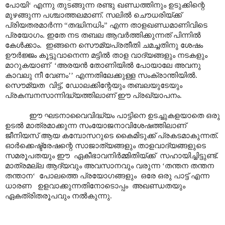
പോയി‘ എന്നു തുടങ്ങുന്ന രണ്ടു ഖണ്ഡത്തിനും ഉടുക്കിന്റെ
മുഴങ്ങുന്ന പശ്ചാത്തലമാണ്. സലിൽ ചൌധരിയ്ക്ക്
പ്രിയതരമാർന്ന “തദ്ധിനധിം” എന്ന താളഖണ്ഡമാണിവിടെ
പ്രയോഗം. ഇതേ നട തബല ആവർത്തിക്കുന്നത് പിന്നിൽ
കേൾക്കാം. ഇങ്ങനെ സൌമ്യപ്രതീതി ചമച്ചതിനു ശേഷം
ഊർജ്ജം കൂട്ടുവാനെന്ന മട്ടിൽ താള വാദ്യങ്ങളും നടകളും
മാറുകയാണ് ‘അരയൻ തോണിയിൽ പോയാലേ അവനു
കാവലു നീ വേണം’’ എന്നതിലേക്കുള്ള സംക്രാന്തിയിൽ.
സൌമ്യത വിട്ട്, ഡോലക്കിന്റേയും തബലയുടേയും
പ്രകമ്പനസാന്നിദ്ധ്യത്തിലാണ് ഈ പ്രഖ്യാപനം.
ഈ ഘടനാവൈവിദ്ധ്യം പാട്ടിനെ ഉടച്ചുകളയാതെ ഒരു
ഉടൽ മാത്രമാക്കുന്ന സംയോജനാവിശേഷത്തിലാണ്
ജീനിയസ് ആയ കമ്പോസറുടെ കൈമിടുക്ക് പ്രകടമാകുന്നത്.
ഓർക്കെഷ്ട്രേഷന്റെ സാജാത്യങ്ങളും താളവാദ്യങ്ങളുടെ
സമരൂപതയും ഈ ഏകീഭാവനിർമ്മിതിയ്ക്ക് സഹായിച്ചിട്ടുണ്ട്.
മാത്രമല്ല ആദ്യവും അവസാനവും വരുന്ന ‘തന്തന തന്തന
തന്താന‘ പോലത്തെ പ്രയോഗങ്ങളും ഒരേ ഒരു പാട്ട് എന്ന
ധാരണ ഉളവാക്കുന്നതിനോടൊപ്പം അഖണ്ഡതയും
ഏകത്രിതരൂപവും നൽകുന്നു.