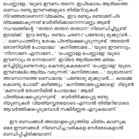
പെണ്ണാളേ..’യുടെ ഈണം തന്നെ. ഇപ്രകാരം ആദ്യത്തെ
ഖണ്ഡം രണ്ടു ഈണങ്ങളുടെ തിരിമറിവുകൾ
നിറഞ്ഞതാണെന്ന് വ്യക്തം. ഇവ രണ്ടും രണ്ടാമത് പ്ര
ത്യക്ഷമാകുന്നത് വേർതിരിക്കാനെന്നവണ്ണം ആൺ
സംഘത്തിന്റെ “തന്തന തന്തന തന്താന” നിബന്ധിച്ചിട്ടുണ്ട്
ഇടയ്ക്ക്. ഇവ രണ്ടും രണ്ടാം ചരണ (‘പണ്ടോരു മുക്കുവൻ
…
..’
ഖണ്ഡം)ത്തിനു ശേഷം പ്രത്യക്ഷപ്പെടുന്നുണ്ട്. ‘അരയൻ
തോണിയിൽ പോയാലേ’ ‘കന്നിത്താമര
…‘
യുടെ ഈണവും
‘നിന്നാണേ എന്നാണേ ..’ ‘പെണ്ണാളേ പെണ്ണാളേ’ യുടെ
ഈണവും ത ന്നെയാണ്. ഇവിടെ ആദ്യത്തെ ക്രമം
മറിച്ചിട്ടിട്ടുണ്ടെന്നതും കൌതുകകരമാണ്. ‘പെണ്ണാളേ’ യുടെ
ഈണമല്ല ആദ്യം വരുന്നത്. ‘കന്നിത്താമര
…
‘ യുടേതാണ്.
അവസാനത്തെ ഖണ്ഡമായ ‘പണ്ടോരു മുക്കുവൻ
…
. കടലമ്മ
കൊണ്ടു പോയി” കഴിഞ്ഞും ‘കന്നിത്താമരപ്പൂമോളെ‘ ട്യൂൺ
‘കണവൻ തോണിയിൽ പോയാലേ ‘ ആയി
പ്രത്യകഷപ്പെടുന്നുണ്ട്. . വേർതിർക്കപ്പെട്ട രണ്ടു
ട്യൂണുകൾ വ്യത്യസ്തതയോടെ എന്നാൽ തിരിമറിവോടെ
ആവർത്തിക്കപ്പെടുമ്പോൾ സങ്കീർണ്ണത ഏറുകയാണ്.
ഈ ബന്ധങ്ങൾ അടയാളപ്പെടുത്തിയ ചിത്രം കാണുക.
ഒരേ ഈണങ്ങൾ നിബന്ധിച്ച വരികളെ നേർരേഖകളാൽ
ബന്ധിപ്പിച്ചിരിക്കയാണ്.