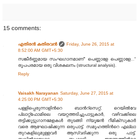
15 comments:
എതിരന്‍ കതിരവന്‍
Friday, June 26, 2015 at
8:52:00 AM GMT+5:30
സങ്കീർണ്ണമായ സംഘഗാനമാണ്” പെണ്ണാളേ പെണ്ണാളേ...”
രൂപപരമായ ഒരു വിശകലനം (structural analysis).
Reply
Vaisakh Narayanan
Saturday, June 27, 2015 at
4:25:00 PM GMT+5:30
പള്ളിപ്പെരുന്നാളിൻറെ ബാൻറ്സെറ്റ്, റെയിൽവേ
പ്ലാറ്റ്ഫോമിലെ വയറ്റത്തടിച്ചുപാട്ടുകാർ, വഴിവക്കിലെ
തട്ടിക്കൂട്ടുഗാനമേളകൾ തുടങ്ങി ന്യൂജൻ റീമിക്സുകാർ
വരെ ആഘോഷിക്കുന്ന ഒരുപാട്ട്. സമൂഹത്തിൻറെ എല്ലാ
തുറകളിലുമുള്ളവർ ആസ്വദിക്കുന്ന ഒരു പാട്ട്.