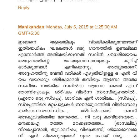
Reply
Manikandan
Monday, July 6, 2015 at 1:25:00 AM
GMT+5:30
ഇങ്ങനെ ആരെങ്കിലും വിശദീകരിക്കുമ്പോഴാണ്
ഇത്രയധികം ഘടകങ്ങൾ ഒരു ഗാനത്തിൽ ഉണ്ടല്ലോ
എന്നോർത്ത് അതിശയിക്കുന്നത്. സലിൽ ചൗധരിയെയും
അദ്ദേഹത്തിന്റെ മലയാളഗാനങ്ങളേയും കുറിച്ച്
ഓർക്കുമ്പോൾ എനിക്കെന്നും അത്ഭുതമാണ്.
അദ്ദേഹത്തിനു വേണ്ടി വരികൾ എഴുതിയിട്ടുള്ള ഒ എൻ വി
യും വയലാറും ശ്രീകുമാരൻ തമ്പിയും ആണോ അതോ
സംഗീതം നൽകിയ സലിൽദാ ആണോ കേമൻ എന്ന്
തോന്നിപ്പോകും. ശ്രീപദം വിടർന്ന സരസീരുഹത്തിൽ..
(ഏതോ ഒരു സ്വപ്നം), ശാരികേ എൻ ശാരികേ... (സ്വപ്നം),
സ്വപ്നത്തിലെ മറ്റുപാട്ടുകൾ സൗരയൂഥത്തിൽ വിടർന്നോരു
കല്യാണസൗഗന്ധിക..., മഴിവിൽക്കൊടി കാവടി
അഴകുവിടർത്തിയ മാനത്തെ.... നീ വരൂ കാവ്യദേവതേ...
മനക്കലഎ തത്തേ മറക്കുടതത്തേ... (രാസലീല)
നീലപ്പൊന്മാൻ, തുലാവർഷം, വിഷുക്കണി, ശ്യാമമേഘമേ
നീ എൻ പ്രേമദൂതുമായ് ദൂരെ പോയ് വരൂ...... &