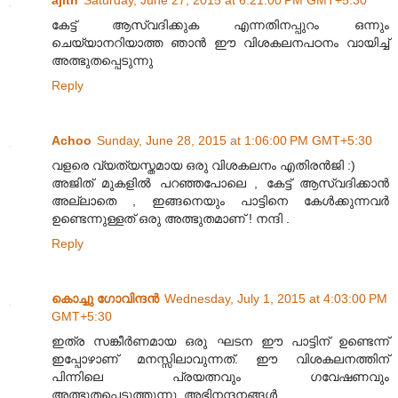
ajith
Saturday, June 27, 2015 at 6:21:00 PM GMT+5:30
കേട്ട് ആസ്വദിക്കുക എന്നതിനപ്പുറം ഒന്നും
ചെയ്യാനറിയാത്ത ഞാന്‍ ഈ വിശകലനപഠനം വായിച്ച്
അത്ഭുതപ്പെടുന്നു
Reply
Achoo
Sunday, June 28, 2015 at 1:06:00 PM GMT+5:30
വളരെ വ്യത്യസ്തമായ ഒരു വിശകലനം എതിരന്‍ജി :)
അജിത് മുകളില്‍ പറഞ്ഞപോലെ , കേട്ട് ആസ്വദിക്കാന്‍
അല്ലാതെ , ഇങ്ങനെയും പാട്ടിനെ കേള്‍ക്കുന്നവര്‍
ഉണ്ടെന്നുള്ളത് ഒരു അത്ഭുതമാണ് ! നന്ദി .
Reply
കൊച്ചു ഗോവിന്ദൻ
Wednesday, July 1, 2015 at 4:03:00 PM
GMT+5:30
ഇത്ര സങ്കീർണമായ ഒരു ഘടന ഈ പാട്ടിന് ഉണ്ടെന്ന്
ഇപ്പോഴാണ് മനസ്സിലാവുന്നത്. ഈ വിശകലനത്തിന്
പിന്നിലെ പ്രയത്നവും ഗവേഷണവും
അത്ഭുതപ്പെടുത്തുന്നു. അഭിനന്ദനങ്ങൾ.