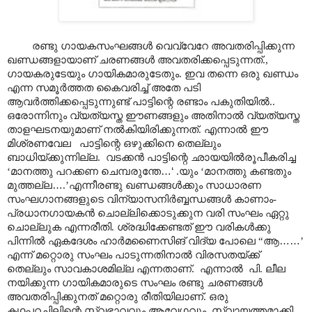
ര
ണ്ടു ഗായകസംഘങ്ങൾ വെവ്വേറേ അവതരിപ്പിക്കുന്ന
ഖണ്ഡങ്ങളായാണ് ചരണങ്ങൾ അവതരിക്കപ്പെടുന്നത്.,
ഗായകരുടേയും ഗായികമാരുടേതും. ഇവ തന്നെ ഒരു ഖണ്ഡം
എന്ന സമൂർത്തത കൈവരിച്ച് അതേ പടി
ആവർത്തിക്കപ്പെടുന്നുണ്ട് പാട്ടിന്റെ രണ്ടാം പകുതിയിൽ..
ഒരോന്നിനും വ്യത്യസ്ത ഈണങ്ങളും അതിനാൽ വ്യത്യസ്ത
താളഘടനയുമാണ് നൽകിയിരിക്കുന്നത്. എന്നാൽ ഈ
മിശ്രണവേല പാട്ടിന്റെ ഒഴുക്കിനെ തെല്ലും
ബാധിയ്ക്കുന്നില്ല. വടക്കൻ പാട്ടിന്റെ ഛായയിൽരൂപീകരിച്ച
‘മാനത്തു പറക്കണ ചെമ്പരുന്തേ
…‘
.യും ‘മാനത്തു കണ്ടതും
മുത്തല്ല
…
.’എന്നീരണ്ടു ഖണ്ഡങ്ങൾക്കും സാധാരണ
സംഘഗാനങ്ങളുടെ വിന്യാസനിർബ്ബന്ധങ്ങൾ കാണാം-
പ്രധാനഗായകൻ ചൊല്ലിക്കൊടുക്കുന വരി സംഘം ഏറ്റു
ചൊല്ലുക എന്നരീതി. ശ്രദ്ധിക്കേണ്ടത് ഈ വരികൾക്കു
പിന്നിൽ ഏകദേശം ഹാർമണൈസിങ് വിദ്യ പോലെ “ആ
……
’
എന്ന് മറ്റൊരു സംഘം പാടുന്നതിനാൽ വിരസതയ്ക്ക്
തെല്ലും സാവകാശമില്ല എന്നതാണ്. എന്നാൽ പി. ലീല
നയിക്കുന്ന ഗായികമാരുടെ സംഘം രണ്ടു ചരണങ്ങൾ
അവതരിപ്പിക്കുനത് മറ്റൊരു രീതിയിലാണ്. ഒരു
കഥപറച്ചിലിന്റെ സ്വഭാവവും ആവേഗവും സ്വായത്തമാക്കി