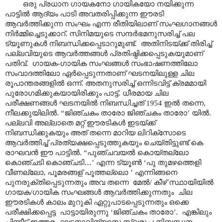
ഒരു പ്രധാന ഗായകനോ ഗായികയോ നയിക്കുന്ന
പാട്ടിൽ ആദ്യം പാടി അവതരിപ്പിക്കുന്ന ഈരടി
ആവർത്തിക്കുന്ന സംഘം എന്ന രീതിയിലാണ് സംഘഗാനങ്ങൾ
നിർമ്മിച്ചെടുക്കാറ്‌. സിനിമയുടെ സന്ദർഭമനുസരിച്ച് പല
ട്യൂണുകൾ നിബന്ധിക്കപ്പെടാറുമുണ്ട്. അതിനിടയ്ക്ക് തിരിച്ച്
പല്ലവിയുടെ ആവർത്തങ്ങൾ പ്രതിഷ്ഠിക്കപ്പെടുകയുമാണ്
പതിവ്. ഗായക-ഗായിക സംഘങ്ങൾ സംഭാഷണത്തിലോ
സംവാദത്തിലോ ഏർപ്പെടുന്നതാണ് ഘടനയിലുള്ള ചില
രൂപാന്തരങ്ങളിൽ ഒന്ന്. അതനുസരിച്ച് ഒന്നിടവിട്ട് ക്രമമായി
പുരോഗമിക്കുകയായിരിക്കും പാട്ട്. ധീരമായ ചില
പരീക്ഷണങ്ങൾ ഘടനയിൽ നിബന്ധിച്ചത് 1954 ഇൽ തന്നെ,
നീലക്കുയിലിൽ. “ജിഞ്ചകം താരോ ജിഞ്ചകം താരോ’ യിൽ.
പല്ലവി അല്ലാതെ മറ്റ് ഈരടികൾ ഇടയ്ക്ക്
നിബന്ധിക്കുകയും അത് തന്നെ മാറിയ ലിറിക്സോടെ
ആവർത്തിച്ച് പ്രത്യക്ഷപ്പെടുത്തുകയും ചെയ്തിട്ടുണ്ട് കെ
രാഘവൻ ഈ പാട്ടിൽ. “പുഞ്ചവയൽ കൊയ്തല്ലോ
കൊഞ്ചടി കൊഞ്ചടി
…
’ എന്ന ട്യൂൺ ‘പു തുമഴത്തെളി
വീണല്ലോ, പൂമരങ്ങള് പൂത്തല്ലൊ ’ എന്നിങ്ങനെ
പുനരുക്തിപ്പെടുന്നതും അവ തന്നെ മേൽ/ കീഴ് സ്ഥായിയിൽ
ഗായക/ഗായിക സംഘങ്ങൾ ആവർത്തിക്കുന്നതും ചില
ഈരടികൾ കാലം മുറുകി ഏറ്റുപാടപ്പെടുന്നതും ഒക്കെ
പരീക്ഷിക്കപ്പെട്ട പാട്ടായിരുന്നു ‘ജിഞ്ചകം താരോ’. എങ്കിലും
പിന്നീട് ഇത്തരം ഘടനാവിന്യാസ സ്വരൂപ നിബന്ധനം