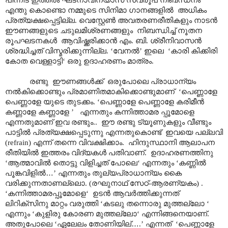
എന്തു കൊണ്ടൊ നമ്മുടെ സിനിമാ ഗാനങ്ങളിൽ അധികം
പ്രത്യക്ഷപ്പെട്ടില്ല. വെസ്റ്റേൺ അവതരണരീതികളും നാടൻ
ഈണങ്ങളുടെ ചടുലമിശ്രണങ്ങളും നിബന്ധിച്ച് നൂതന
രൂപഘടനകൾ ആവിഷ്ക്കരിക്കാൻ എം. ബി. ശ്രീനിവാസൻ
ശ്രദ്ധിച്ചത് വിസ്മരിക്കുന്നില്ല. ‘വേനൽ’ ഇലെ ‘കാരി കിക്കിരി
കോത വെള്ളാട്ടി‘ ഒരു ഉദാഹരണം മാത്രം.
രണ്ടു ഈണങ്ങൾക്ക് ഒരുപോലെ പ്രാധാന്യം
നൽകിക്കൊണ്ടും പ്രമാണിതമാകിക്കൊണ്ടുമാണ് ‘പെണ്ണാളേ
പെണ്ണാളേ യുടെ തുടക്കം. ‘പെണ്ണാളേ പെണ്ണാളേ കരിമീൻ
കണ്ണാളേ കണ്ണാളേ ’ എന്നതും കന്നിത്താമര പ്പൂമോളെ
എന്നതുമാണ് ഇവ രണ്ടും.. ഈ രണ്ടു ട്യൂണുകളും വീണ്ടും
പാട്ടിൽ പ്രത്യക്ഷപ്പെടുന്നു എന്നതുകൊണ്ട് ഇവയെ പല്ലവി
(refrain) എന്ന് തന്നെ വിവക്ഷിക്കാം. ഹിന്ദുസ്ഥാനി ആലാപന
രീതിയിൽ ഇത്തരം വിദ്യകൾ പതിവാണ്. ഉദാഹരണത്തിനു
‘ആത്മാവിൽ തൊട്ടു വിളിച്ചത് പോലെ‘ എന്നതും ‘കണ്ണിൽ
പൂങ്കവിളിൽ
…
’ എന്നതും തുല്യപ്രാധാന്യം കൈ
വരിക്കുന്നതാണല്ലൊ. (രഘുനാഥ് സേഠ്-ആരണ്യകം) .
‘കന്നിത്താമരപ്പൂമോളെ‘ ഉടൻ ആവർത്തിക്കുന്നത്
ലിറിക്സിനു മാറ്റം വരുത്തി ‘കടലു തന്നൊരു മുത്തല്ലോ ‘
എന്നും ‘കുളിരു കോരണ മുത്തല്ലോ‘ എന്നിങ്ങനെയാണ്.
അതുപോലെ ‘ഏലേലം തോണിയില്
…
.’ എന്നത് ‘പെണ്ണാളേ