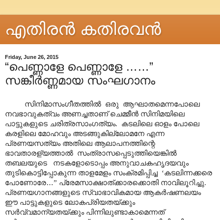
എതിരന്‍ കതിരവന്‍
Friday, June 26, 2015
“പെണ്ണാളേ പെണ്ണാളേ ……”
സങ്കീർണ്ണമായ സംഘഗാനം
സിനിമാസംഗീതത്തിൽ ഒരു
ആഘാതമെന്നപോലെ
നവഭാവുകത്വം അണച്ചതാണ് ചെമ്മീൻ സിനിമയിലെ
പാട്ടുകളുടെ ചരിത്രസാംഗത്യം. കടലിലെ ഓളം പോലെ
കരളിലെ മോഹവും അടങ്ങുകില്ലോമനേ എന്ന
പ്രണയസത്യം അതിലെ ആലാപനത്തിന്റെ
ഭാവതാരള്യത്താൽ സംത്രാസപ്പെടുത്തിയെങ്കിൽ
തബലയുടെ നടകളോടൊപ്പം അനുവാചകഹൃദയവും
തുടികൊട്ടിപ്പോകുന്ന താളമേളം സംക്രമിപ്പിച്ച ‘കടലിന്നക്കരെ
പോണോരേ
…
” പ്രേമസാക്ഷാത്ക്കാരക്കൊതി നാവിലൂറിച്ചു.
പ്രണയഗാനങ്ങളുടെ സ്വാഭാവികമായ ആകർഷണലയം
ഈ പാട്ടുകളുടെ ലോകപ്രിയതയ്ക്കും
സർവ്വമാന്യതയ്ക്കും പിന്നിലുണ്ടാകാമെന്നത്