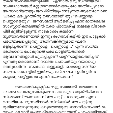
തർക്കസംഗതമൊന്നുമല്ല. എന്നാൽ ഒരു സിനിമയിലെ
സംഘഗാനങ്ങൾ മറ്റുഗാനങ്ങൾക്കൊപ്പമോ അതിലപ്പുറമോ
ആസ്വാദ്യതയും ജനപ്രീതിയും നേടുന്നത് ആദ്യമായാണ്.
‘ചാകര കടപ്പുറത്തിനു ഉത്സവമായ്’ യും “പെണ്ണാളേ
പെണ്ണാളെയും“ ജനസമ്മതി ആർജ്ജിച്ചു എന്ന് മാത്രമല്ല
സാംസ്കാരികതലങ്ങളിൽ വരെ പ്രവേശിച്ച് നമ്മളെ വിടാതെ
പിടി കൂടിയിട്ടുമുണ്ട്. നാടകാംശം കലർന്ന
നൃത്താവതരണമായി ഇന്നും രംഗവേദികളിൽ ഈ പാട്ടുകൾ
പ്രത്യക്ഷപ്പെടുന്നു. അതിസങ്കീർണ്ണമായ ഘടന
ഒളിപ്പിച്ചതാണ് “പെണ്ണാളേ പെണ്ണാളേ
…“
എ
ന്ന സത്യം
അറിയാതെ പോകുന്നത് പരമ ലാളിത്യത്തിന്റെ
ആവരണങ്ങളാൽ പുതപ്പിച്ചാണ് പാട്ട് നമ്മളിലെത്തിച്ചത്
എന്നതു കൊണ്ടാണ്. സലിൽ ചൌധരിയും വയലാറും
ഒത്തുചേർന്ന സമർത്ഥ കള്ളക്കളി. മലയാള സിനിമാ
സംഘഗാനങ്ങളിൽ ഇത്രയും ജടിലഘടന ഉൾച്ചേർന്ന
മറ്റൊരു പാട്ട് ഉണ്ടോ എന്ന് സംശയമാണ്.
അരയത്തിപ്പെണ്ണ് പെഴച്ചു പോയാൽ അരയനെ
കടലമ്മ കൊണ്ടുപോകുമെന്ന , കഥയുടെ യുക്തിപ്രദാന
സ്രോതസ് തന്നെയാണ് ഈ പാട്ട്. കഥാസൂചന എന്ന
ദൌത്യം പേറുന്നതിനാൽ സിനിമയിൽ ഈ പാട്ടിനു
മുഖ്യതയേറുന്നുണ്ട്, കറുത്തമ്മയുടെ മാനസികസംഘർഷം
വരച്ചു കാ ട്ടാൻ ഉപയുക്തമാകുകയുമാണ്. പുറംകടലിലേക്ക്