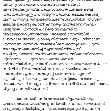
അതനുസാരിയായി ഗായികാസംഘം വരികൾ
ആവർത്തിക്കുന്നില്ല, അവസാനത്തെ വരികൾ ഒഴിച്ച്.
‘അരയത്തിപ്പെണ്ണ് തപസ്സിരുന്ന് അവനെ കടലമ്മ കൊണ്ടു
വന്ന്’ എന്നതും, രണ്ടാമത്തെ ചരണഖണ്ഡത്തിൽ ‘അവനെ
കടലമ്മ കൊണ്ടു പോയി’ എന്നതും മാത്രമാണ് സംഘം
പാടുന്നത്. എന്നാൽ പാട്ടിന്റെ സംകേന്ദ്രിത
വ്യാഖ്യാനവൃത്തന്തമായ “അരയൻ തോണിയിൽ
പോയാ‍ലേ അവനു കാവലു നീയാണേ..‘ യും “നിന്നാണേ
എന്നാണെ കണവൻ അല്ലേലിക്കര കാണൂല്ലാ’“ എന്ന
ഭാഗവും സംഘം ഒന്നിച്ച് ഉച്ചസ്ഥായിയിൽ പാടി
ഉറപ്പിക്കുകയാണ്. ആദ്യചരണ ഖണ്ഡത്തിലെ “നിന്നാണേ
എന്നാണേ
…
.‘ എന്ന ഭാഗം രണ്ടാം തവണ
ഒഴിവാക്കിയിരിക്കുകയാണ്. കണവനെ കടലമ്മ കൊണ്ടു പോയ
സ്ഥിതിയ്ക്ക് ആ താക്കീതിനു ശേഷം ‘അല്ലേലിക്കര
കാണൂല്ല’ എന്ന് പറഞ്ഞുറപ്പിക്കേണ്ടതില്ല എന്നത്
യുക്തിയും ന്യായവും തന്നെ. പാട്ടിന്റേയും കഥയുടേയും
സാരാംശങ്ങൾ മനസ്സിലാക്കിത്തന്നെ സലിൽ ചൌധരി ഗാനം
ചിട്ടപ്പെടുത്തിയിരിക്കുന്നത്.
ഗാനത്തിന്റെ അർഥതലങ്ങൾക്ക് ഉപയുക്തവും
യഥോചിതവുമായാണ് താളവാദ്യനിബന്ധനം. പഴയ നാടൻ
ശീലുകളെ ഒർമ്മിപ്പിക്കുന്ന “പണ്ടൊരു മുക്കുവൻ മുത്തിനു