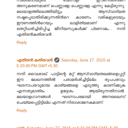
സലിൽദായുടെ ബംഗാളി ഈണത്തിൻറെ
അനുകരണമാണ് പെണ്ണാളേ പെണ്ണാളേ എന്നു കേട്ടിരുന്നു.
മലയാളത്തിലെത്തിയിട്ടും ആസ്വാദ്യത
നഷ്ടപ്പെടാതിരിക്കുന്നതിൻറെ കാരണം വരികളുടെയും
ഈണത്തിൻറെയും ലാളിത്യമാണ് എന്നു
തെറ്റിധരിച്ചിരിപ്പിച്ച ജീനിയസുകൾക്ക് പ്രണാമം... നന്ദി
എതിരൻകതിരവൻ
Reply
എതിരന്‍ കതിരവന്‍
Saturday, June 27, 2015 at
5:20:00 PM GMT+5:30
നന്ദി വൈശാഖ്. പാട്ടിന്റെ മറ്റ് ആസ്വാദ്യതലങ്ങളെപ്പറ്റി
ഈ ലേഖനത്തിൽ പരാമർശിച്ചിട്ടില്ല. രൂപപരവും
ഘടനാപരവുമായ കാര്യങ്ങളെ എടുത്തു കാണിക്കുക
എന്നതുമാത്രം ഉദ്ദേശം ആയിരുന്നതിനാൽ.
മലയാളഗാനങ്ങൾ ഘടനാപരമായി അനലൈസ്
ചെയ്യപ്പെട്ടിട്ടില്ല എന്നത് നിരാശാ‍ജനകമാണ്.
Reply