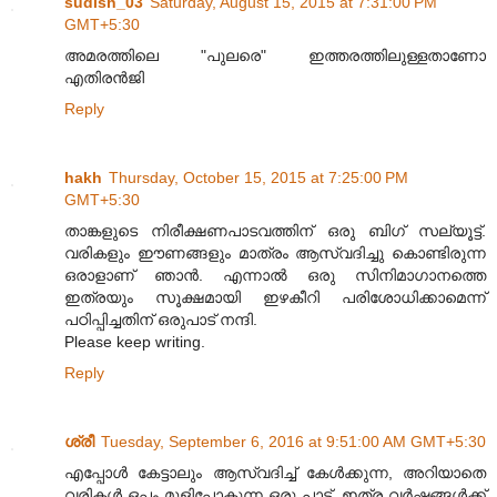
sudish_03
Saturday, August 15, 2015 at 7:31:00 PM
GMT+5:30
അമരത്തിലെ "പുലരെ" ഇത്തരത്തിലുള്ളതാണോ
എതിരൻജി
Reply
hakh
Thursday, October 15, 2015 at 7:25:00 PM
GMT+5:30
താങ്കളുടെ നിരീക്ഷണപാടവത്തിന് ഒരു ബിഗ്‌ സല്യൂട്ട്.
വരികളും ഈണങ്ങളും മാത്രം ആസ്വദിച്ചു കൊണ്ടിരുന്ന
ഒരാളാണ് ഞാന്‍. എന്നാല്‍ ഒരു സിനിമാഗാനത്തെ
ഇത്രയും സൂക്ഷമായി ഇഴകീറി പരിശോധിക്കാമെന്ന്
പഠിപ്പിച്ചതിന് ഒരുപാട് നന്ദി.
Please keep writing.
Reply
ശ്രീ
Tuesday, September 6, 2016 at 9:51:00 AM GMT+5:30
എപ്പോള്‍ കേട്ടാലും ആസ്വദിച്ച് കേള്‍ക്കുന്ന, അറിയാതെ
വരികള്‍ ഒപ്പം മൂളിപ്പോകുന്ന ഒരു പാട്ട്. ഇത്ര വര്‍ഷങ്ങള്‍ക്ക്