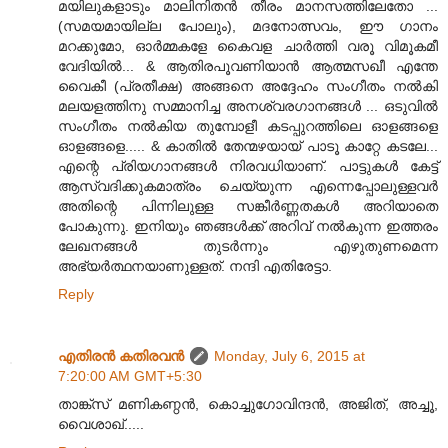
മയിലുകളാടും മാലിനിതൻ തീരം മാനസത്തിലേതോ ...
(സമയമായില്ല പോലും), മദനോത്സവം, ഈ ഗാനം
മറക്കുമോ, ഓർമ്മകളേ കൈവള ചാർത്തി വരൂ വിമൂകമീ
വേദിയിൽ... & ആതിരപൂവണിയാൻ ആത്മസഖീ എന്തേ
വൈകീ (പ്രതീക്ഷ) അങ്ങനെ അദ്ദേഹം സംഗീതം നൽകി
മലയളത്തിനു സമ്മാനിച്ച അനശ്വരഗാനങ്ങൾ ... ഒടുവിൽ
സംഗീതം നൽകിയ തുമ്പോളീ കടപ്പുറത്തിലെ ഓളങ്ങളെ
ഓളങ്ങളെ..... & കാതിൽ തേന്മഴയായ് പാടൂ കാറ്റേ കടലേ...
എന്റെ പ്രിയഗാനങ്ങൾ നിരവധിയാണ്. പാട്ടുകൾ കേട്ട്
ആസ്വദിക്കുകമാത്രം ചെയ്യുന്ന എന്നെപ്പോലുള്ളവർ
അതിന്റെ പിന്നിലുള്ള സങ്കീർണ്ണതകൾ അറിയാതെ
പോകുന്നു. ഇനിയും ഞങ്ങൾക്ക് അറിവ് നൽകുന്ന ഇത്തരം
ലേഖനങ്ങൾ തുടർന്നും എഴുതുണമെന്ന
അഭ്യർത്ഥനയാണുള്ളത്. നന്ദി എതിരേട്ടാ.
Reply
എതിരന്‍ കതിരവന്‍
Monday, July 6, 2015 at
7:20:00 AM GMT+5:30
താങ്ക്സ് മണികണ്ഠൻ, കൊച്ചുഗോവിന്ദൻ, അജിത്, അച്ചൂ,
വൈശാഖ്.....