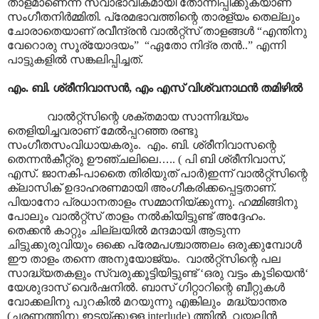
താളമാണെന്ന് സ്വാഭാവികമായി തോന്നിപ്പിക്കുകയാണ്
സംഗീതനിർമ്മിതി. പ്രേമഭാവത്തിന്റെ താരള്യം തെല്ലും
ചോരാതെയാണ് രവീന്ദ്രൻ വാൽറ്റ്സ് താളങ്ങൾ “എന്തിനു
വേറൊരു സൂര്യോദയം” “ഏതോ നിദ്ര തൻ..” എന്നി
പാട്ടുകളിൽ സങ്കലിപ്പിച്ചത്.
എം. ബി. ശ്രീനിവാസൻ, എം എസ് വിശ്വനാഥൻ തമിഴിൽ
വാൽറ്റ്സിന്റെ ശക്തമായ സാന്നിദ്ധ്യം
തെളിയിച്ചവരാണ് മേൽ‌പ്പറഞ്ഞ രണ്ടു
സംഗീതസംവിധായകരും. എം. ബി. ശ്രീനിവാസന്റെ
തെന്നൻകീറ്റ്രു ഊഞ്ചലിലെ
…
.. ( പി ബി ശ്രീനിവാസ്,
എസ്. ജാനകി-പാതൈ തിരിയുത് പാർ)ഇന്ന് വാൽറ്റ്സിന്റെ
ക്ലാസിക് ഉദാഹരണമായി അംഗീകരിക്കപ്പെട്ടതാണ്.
പിയാനോ പ്രധാനതാളം സമ്മാനിയ്ക്കുന്നു. ഹമ്മിങ്ങിനു
പോലും വാൽറ്റ്സ് താളം നൽകിയിട്ടുണ്ട് അദ്ദേഹം.
തെക്കൻ കാറ്റും ചില്ലയിൽ മന്ദമായി ആടുന്ന
ചിട്ടുക്കുരുവിയും ഒക്കെ പ്രേമപശ്ചാത്തലം ഒരുക്കുമ്പോൾ
ഈ താളം തന്നെ അനുയോജ്യം. വാൽറ്റ്സിന്റെ പല
സാദ്ധ്യതകളും സ്വരുക്കൂട്ടിയിട്ടുണ്ട് ‘ഒരു വട്ടം കൂടിയെൻ‘
യേശുദാസ് വെർഷനിൽ. ബാസ് ഗിറ്റാറിന്റെ ബീറ്റുകൾ
വോക്കലിനു പുറകിൽ മറയുന്നു എങ്കിലും മദ്ധ്യാന്തര
(ചരണത്തിനു ഇടയ്ക്കുള്ള interlude) ത്തിൽ വയലിൻ