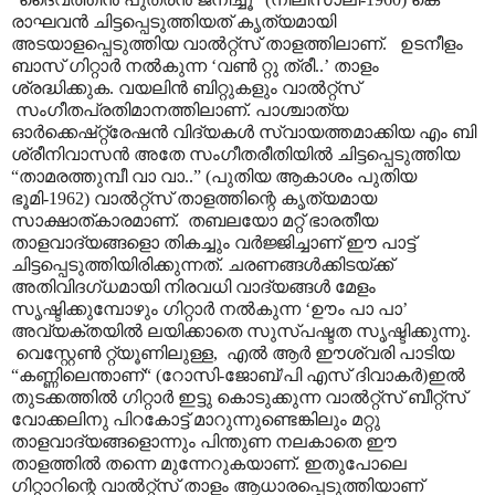
രാഘവൻ ചിട്ടപ്പെടുത്തിയത് കൃത്യമായി
അടയാളപ്പെടുത്തിയ വാൽറ്റ്സ് താളത്തിലാണ്. ഉടനീളം
ബാസ് ഗിറ്റാർ നൽകുന്ന ‘വൺ റ്റു ത്രീ..’ താളം
ശ്രദ്ധിക്കുക. വയലിൻ ബിറ്റുകളും വാൽറ്റ്സ്
സംഗീതപ്രതിമാനത്തിലാണ്. പാശ്ചാത്യ
ഓർക്കെഷ്റ്റ്രേഷൻ വിദ്യകൾ സ്വായത്തമാക്കിയ എം ബി
ശ്രീനിവാസൻ അതേ സംഗീതരീതിയിൽ ചിട്ടപ്പെടുത്തിയ
“താമരത്തുമ്പീ വാ വാ..” (പുതിയ ആകാശം പുതിയ
ഭൂമി-1962) വാൽറ്റ്സ് താളത്തിന്റെ കൃത്യമായ
സാക്ഷാത്കാരമാണ്. തബലയോ മറ്റ് ഭാരതീയ
താളവാദ്യങ്ങളൊ തികച്ചും വർജ്ജിച്ചാണ് ഈ പാട്ട്
ചിട്ടപ്പെടുത്തിയിരിക്കുന്നത്. ചരണങ്ങൾക്കിടയ്ക്ക്
അതിവിദഗ്ധമായി നിരവധി വാദ്യങ്ങൾ മേളം
സൃഷ്ടിക്കുമ്പോഴും ഗിറ്റാർ നൽകുന്ന ‘ഊം പാ പാ’
അവ്യക്തയിൽ ലയിക്കാതെ സുസ്പഷ്ടത സൃഷ്ടിക്കുന്നു.
വെസ്റ്റേൺ റ്റ്യൂണിലുള്ള, എൽ ആർ ഈശ്വരി പാടിയ
“കണ്ണിലെന്താണ്“ (റോസി-ജോബ്/പി എസ് ദിവാകർ)ഇൽ
തുടക്കത്തിൽ ഗിറ്റാർ ഇട്ടു കൊടുക്കുന്ന വാൽറ്റ്സ് ബീറ്റ്സ്
വോക്കലിനു പിറകോട്ട് മാറുന്നുണ്ടെങ്കിലും മറ്റു
താളവാദ്യങ്ങളൊന്നും പിന്തുണ നലകാതെ ഈ
താളത്തിൽ തന്നെ മുന്നേറുകയാണ്. ഇതുപോലെ
ഗിറ്റാറിന്റെ വാൽറ്റ്സ് താളം ആധാരപ്പെടുത്തിയാണ്