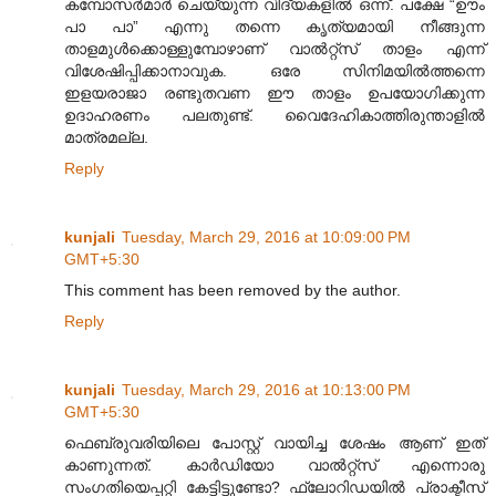
കമ്പോസർമാർ ചെയ്യുന്ന വിദ്യകളിൽ ഒന്ന്. പക്ഷേ “ഊം
പാ പാ” എന്നു തന്നെ കൃത്യമായി നീങ്ങുന്ന
താളമുൾക്കൊള്ളുമ്പോഴാണ് വാൽറ്റ്സ് താളം എന്ന്
വിശേഷിപ്പിക്കാനാവുക. ഒരേ സിനിമയിൽത്തന്നെ
ഇളയരാജാ രണ്ടുതവണ ഈ താളം ഉപയോഗിക്കുന്ന
ഉദാഹരണം പലതുണ്ട്. വൈദേഹികാത്തിരുന്താളിൽ
മാത്രമല്ല.
Reply
kunjali
Tuesday, March 29, 2016 at 10:09:00 PM
GMT+5:30
This comment has been removed by the author.
Reply
kunjali
Tuesday, March 29, 2016 at 10:13:00 PM
GMT+5:30
ഫെബ്രുവരിയിലെ പോസ്റ്റ്‌ വായിച്ച ശേഷം ആണ് ഇത്
കാണുന്നത്. കാർഡിയോ വാൽറ്റ്സ് എന്നൊരു
സംഗതിയെപ്പറ്റി കേട്ടിട്ടുണ്ടോ? ഫ്ലോറിഡയിൽ പ്രാക്ടീസ്