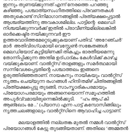
ഇന്നും തുണയ്ക്കുന്നത് എന്ന് നേരത്തെ പറഞ്ഞു
കഴിഞ്ഞു. പശ്ചാത്യസംഗീതത്തിലെ പ്രവണതകൾ
അതുകൊണ്ട് സിനിമാഗാനങ്ങളിൽ പ്രത്യക്ഷപ്പെട്ടാൽ
ആശ്ചര്യത്തിനു അവകാശമില്ല. പാട്ടിന്റെ മെലഡി
നിശ്ചയിക്കുന്നവർക്ക് ഇതിൽ പ്രാവീണ്യമില്ലെങ്കിൽ
ഓർക്കെഷ്ട്ര നയിക്കുന്നവർ ഈ
ഉത്തരവാദിത്തമേറ്റെടുക്കുകയാണ് പതിവ്. ‘അറേഞ്ചർ’
മാർ അതിവിദഗ്ധമായി വെസ്റ്റേൺ സങ്കേതങ്ങൾ
മെലഡിയോട് കൂട്ടിയിണക്കി തികച്ചും ഭാരതീയമെന്നു
തോന്നിപ്പിക്കുന്ന അന്തിമ ഉദ്പാദ്കം കേൾവിക്ക് കാഴ്ച്ച
വയ്ക്കുകയാണ്. വാൽറ്റ്സ് താളങ്ങളും സമർത്ഥമായി
സന്നിവേശപ്പെട്ടതിന്റെ പശ്ചാത്തലം ഇങ്ങനെ
ഉരുത്തിരിഞ്ഞതാണ്. നായകനും നായികയും വാൽറ്റ്സ്
നൃത്തം ചെയ്യുന്ന രംഗങ്ങൾ ഹിന്ദി/തമിഴ് ചിത്രങ്ങളിൽ
പ്രത്യക്ഷപ്പെട്ടു തുടങ്ങി, സാംസ്കാരികപരമായും
പ്രയോഗപരമായും അങ്ങനെയൊന്ന് സമൂഹത്തിൽ
അപൂർവ്വമായിരുന്നെങ്കിൽക്കൂടി. “ഹം ആപ് കി
ആങ്ഖോം മേ ..’ (പ്യാസ) എന്ന പാട്ട് കമ്പോസിങ്ങിലും
നൃത്തചലങ്ങളാലും വാൽറ്റ്സിനെ ആവാഹിച്ച പാട്ടാണ്.
മലയാളത്തിൽ നല്ലതങ്ക മുതൽ നമ്മൾ വാൽറ്റ്സ്
പ്രയോഗങ്ങൾ കേട്ടു തുടങ്ങിയതാണ്. അതിലെ ‘അമ്മതൻ