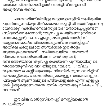
ചുരുക്കം ചിലതിലൊഴിച്ചാൽ വാൽറ്റ്സ് താളങ്ങൾ
അപൂ‍ർവ്വം തന്നെ.
പാശ്ചാത്യരീതിയിള്ള താളമേളങ്ങളിൽ ആഭിമുഖ്യം
പുലർത്തുന്ന മ്യൂസിക് മൊജൊ-കപ്പ റ്റി വി ക്കാർ “എന്തിനു
വേറൊരു“ (പ്രദീപ് സോമസുന്ദരം) “മന്ദാരച്ചെപ്പുണ്ടോ”
(സിദ്ധാർത്ഥ് മേനോൻ) “തുമ്പപ്പൂ പെയ്യണ” (സിതാര
ബാലകൃഷ്ണൻ) ഒക്കെ ഏറ്റെടുത്തപ്പോൾ വാൽറ്റ്സ്
താളങ്ങൾ മാത്രം ചികഞ്ഞെടുത്ത് അവതരിപ്പിച്ചത്
അതിലെ പ്രമുഖമായ അന്തർധാര ഈ താളം
ആയതുകൊണ്ടാണ്. നല്ലതങ്കയിലെ ‘അമ്മതൻ
പ്രേമസൌഭാഗ്യത്തിടമ്പേ’ യിൽ തുടങ്ങി,
രണ്ടിടങ്ങഴിയിലെ ‘തുമ്പപ്പൂ പെയ്യണ പൂനിലാവിലൂ‘ടെ
“താമരത്തുമ്പീ വാ വാ” യിലൂടെ, “മലരേ
…
. “യിലും
“മുക്കത്തെ പെണ്ണി“ലൂടെയും നിലനിൽക്കുന്ന വാൽറ്റ്സ്
പൌരസ്ത്യവും പാശ്ചാത്യവുമായുള്ള സങ്കേതങ്ങളുടെ
ഫ്യൂഷൻ ആണ് നമ്മുടെ പ്രിയപാട്ടുകൾ എന്ന് എളുപ്പം
ധരിപ്പിക്കുകയാണ് നമ്മെ. തനിമ എന്നത് ഒരു വിഷമം പിടിച്ച
വാക്കാണ്.
ഈ ലിങ്ക് വാൽറ്റ്സിനെപ്പറ്റി മനസ്സിലാക്കാൻ
ഉപകരിക്കും: