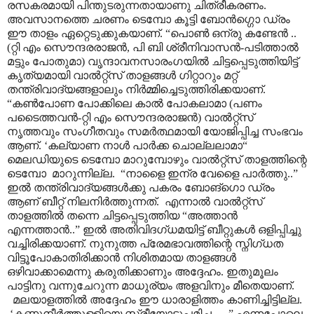
രസകരമായി പിന്തുടരുന്നതായാണു ചിത്രീകരണം.
അവസാനത്തെ ചരണം ടെമ്പോ കൂട്ടി ബോൻഗ്ഗൊ ഡ്രം
ഈ താളം ഏറ്റെടുക്കുകയാണ്. “പൊൺ ഒന്രു കണ്ടേൻ ..
(റ്റി എം സൌന്ദരരാജൻ, പി ബി ശ്രീനിവാസൻ-പടിത്താൽ
മട്ടും പോതുമാ) വൃന്ദാവനസാരംഗയിൽ ചിട്ടപ്പെടുത്തിയിട്ട്
കൃത്യമായി വാൽറ്റ്സ് താളങ്ങൾ ഗിറ്റാറും മറ്റ്
തന്ത്രിവാദ്യങ്ങളാലും നിർമ്മിച്ചെടുത്തിരിക്കയാണ്.
“കൺപോണ പോക്കിലെ കാൽ പോകലാമാ (പണം
പടൈത്തവൻ-റ്റി എം സൌന്ദരരാജൻ) വാൽറ്റ്സ്
നൃത്തവും സംഗീതവും സമർത്ഥമായി യോജിപ്പിച്ച സംഭവം
ആണ്. ‘കല്യാണ നാൾ പാർക്ക ചൊല്ലലാമാ“
മെലഡിയുടെ ടെമ്പോ മാറുമ്പോഴും വാൽറ്റ്സ് താളത്തിന്റെ
ടെമ്പോ മാറുന്നില്ല. “നാളൈ ഇന്ര വേളൈ പാർത്തു..”
ഇൽ തന്ത്രിവാദ്യങ്ങൾക്കു പകരം ബോങ്ഗൊ ഡ്രം
ആണ് ബീറ്റ് നിലനിർത്തുന്നത്. എന്നാൽ വാൽറ്റ്സ്
താളത്തിൽ തന്നെ ചിട്ടപ്പെടുത്തിയ “അത്താൻ
എന്നത്താൻ..” ഇൽ അതിവിദഗ്ധമയിട്ട് ബീറ്റുകൾ ഒളിപ്പിച്ചു
വച്ചിരിക്കയാണ്. നുനുത്ത പ്രേമഭാവത്തിന്റെ സ്നിഗ്ധത
വിട്ടൂപോകാതിരിക്കാൻ നിശിതമായ താളങ്ങൾ
ഒഴിവാക്കാമെന്നു കരുതിക്കാണും അദ്ദേഹം. ഇതുമൂലം
പാട്ടിനു വന്നുചേറുന്ന മാധുര്യം അളവിനും മീതെയാണ്.
മലയാളത്തിൽ അദ്ദേഹം ഈ ധാരാളിത്തം കാണിച്ചിട്ടില്ല.
‘കണ്ണുനീർത്തുള്ളിയെ സ്ത്രീയോടുപമിച്ച
…
..” എന്നപോലെ