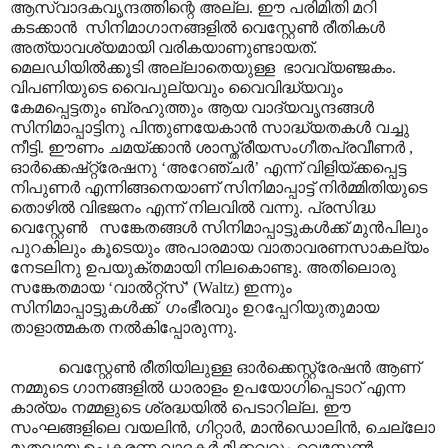
ആസ്വാദകവൃന്ദത്തിന്റെ അല്ല. ഈ പരിമിതി മറി
കടക്കാൻ സിനിമാഗാനങ്ങളിൽ വെസ്റ്റേൺ രീതികൾ
അത്യാവശ്യമായി വരികയാണുണ്ടായത്.
മെലഡിയിൽക്കൂടി അല്ലാതെയുള്ള ഭാവവ്യഞ്ജകം.
വിപണിയുടെ വൈപുല്യവും വൈവിദ്ധ്യവും
കേമപ്പെട്ടതും ബ്രഹുത്തും ആയ വാദ്യവൃന്ദങ്ങൾ
സിനിമാപ്പാട്ടിനു പിന്തുണയേകാൻ സാദ്ധ്യതകൾ വച്ചു
നീട്ടി. ഈണം ചമയ്ക്കാൻ ശാസ്ത്രീയസംഗീതപ്രവീണർ ,
ഓർക്കെഷ്റ്റ്രേഷനു ‘അറേഞ്ചർ’ എന്ന് വിളിയ്ക്കപ്പെട്ട
നിപുണർ എന്നിങ്ങനെയാണ് സിനിമാപ്പാട്ട് നിർമ്മിതിയുടെ
തൊഴിൽ വിഭജനം എന്ന് നിലവിൽ വന്നു. പ്രസിദ്ധ
വെസ്റ്റേൺ സങ്കേതങ്ങൾ സിനിമാപ്പാട്ടുകൾക്ക് മുൻപിലും
പുറകിലും കൂടെയും അപാരമായ വാതാവരണസാകല്യം
നേടലിനു ഉപയുക്തമായി നിലകൊണ്ടു. അതിലൊരു
സങ്കേതമായ ‘വാൽറ്റ്സ്’ (Waltz) ഇന്നും
സിനിമാപ്പാട്ടുകൾക്ക് ഗംഭീരവും ഉറപ്പേറിയുതുമായ
താളാത്മകത നൽകിപ്പോരുന്നു.
വെസ്റ്റേൺ രീതിയിലുള്ള ഓർക്കെസ്റ്റ്രേഷൻ ആണ്
നമ്മുടെ ഗാനങ്ങളിൽ ധാരാളം ഉപയോഗിപ്പെടാറ്‌ എന്ന
കാര്യം നമ്മളുടെ ശ്രദ്ധയിൽ പെടാറില്ല. ഈ
സംഘങ്ങളിലെ വയലിൻ, ഗിറ്റാർ, മാൻഡൊലിൻ, ചെല്ലോ
മുതലായ ഉപകരണ വാദകർ മിക്കവറും വെസ്റ്റേൺ