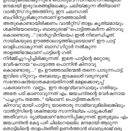
മന്ദമായി ഇരുവശങ്ങളിലേക്കും ചലിയ്ക്കുന്ന രീതിയാണ്
വാൽറ്റ്സ് നൃത്തത്തിനു. ഈ ചലനഗതി
ബഹിർസ്ഫുരിക്കുന്നതാണ് ഊഞ്ഞാലിൽ.
അതുകൊണ്ടായിരിക്കണം വാൽറ്റ്സ് താളം കൃത്യമായും
ശക്തിയോടെയും ബാബുരാജ് “പൊട്ടിത്തകർന്ന കിനാവു
കൊണ്ടൊരു ..” (ഭാർഗ്ഗവീനിലയം) ഇൽ നിബന്ധിച്ചത്.
നായികയുടെ ഊഞ്ഞാലാട്ടത്തിലൂടെയാണ് ഈ പാട്ട്
വെളിപാടാകുന്നത്. ബാസ് ഗിറ്റാർ നൽകുന്ന
താളത്തിന്മേലാണ് പാട്ടിന്റെ ഗതി
നിർമ്മിച്ചുറപ്പിച്ചിരിക്കുന്നത്. ഇതേ പാട്ടിന്റെ മറ്റൊരു
വേർഷനായ “പൊട്ടാത്ത പൊന്നിൻ കിനാവു
കൊണ്ടൊരു
…
” ഉം ഊഞ്ഞാലിന്മേൽ തന്നെ പാടുന്നപാട്ട്.
ഇവിടെ ഗിറ്റാറും തബലയും ഇടകലശി വരുന്നുണ്ട്.
സന്തോഷദ്യോതകമായതിനാൽ മേളക്കൊഴുപ്പ്
പകരാനെന്ന വണ്ണം. ഈ താളവ്യവസ്ഥയും ഗതിയും
അതേ പടി കാണാവുന്നത് എം. ജയചന്ദ്രന്റെ വേർഷനായ
“പച്ചപ്പനം തത്തേ..” യിലാണ്. പൊട്ടിത്തകർന്ന
കിനാവു’മായി പാട്ടിനു യാതൊരു സാമ്യവുമില്ലെങ്കിലും
വാൽറ്റ്സിന്റെ ശക്തമായ സാന്നിദ്ധ്യം പാട്ടുകൾക്ക്
അതീവസാ ദൃശ്യമാണ് തോന്നിപ്പിക്കുന്നത്. ഇതുമൂലം എം
ജയചന്ദ്രൻ കേട്ട പഴി ചില്ലറയല്ല. മന്ദമായി ആടുന്ന
തൊട്ടിലിന്റെ താളപ്രതീതി ഉണർത്താൻ ബാബുരാജ് ഒരു