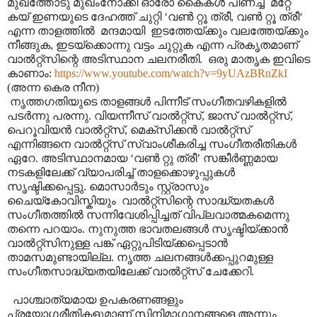
മുഖത്തോടു മുഖംനോക്കി ഓരോ കൈകൾ പിണച്ച് മറ്റേ
കയ് ഇണയുടെ ദേഹത്ത് ചുറ്റി ‘വൺ റ്റൂ ത്രീ, വൺ റ്റൂ ത്രീ‘
എന്ന താളത്തിൽ മന്ദമായി ഇടത്തേയ്ക്കും വലത്തേയ്ക്കും
നീങ്ങുക, ഇടയ്ക്കൊന്നു വട്ടം ചുറ്റുക എന്ന പ്രകൃതമാണ്
വാൽറ്റ്സിന്റെ അടിസ്ഥാന ചലനരീതി. ഒരു മാതൃക ഇവിടെ
കാണാം:
https://www.youtube.com/watch?v=9yUAzBRnZkI
(അന്ന കെര നീന)
നൃത്തഗതിയുടെ താളങ്ങൾ പിന്നീട് സംഗീതവഴികളിൽ
പടർന്നു പരന്നു. വിയന്നീസ് വാൽറ്റ്സ്, ജാസ് വാൽറ്റ്സ്,
പെറൂവിയൻ വാൽറ്റ്സ്, മെക്സിക്കൻ വാൽറ്റ്സ്
എന്നിങ്ങനെ വാൽറ്റ്സ് സ്വാംശീകരിച്ച സംഗീതരീതികൾ
ഏറേ. അടിസ്ഥാനമായ ‘വൺ റ്റു ത്രീ’ സങ്കീർണ്ണമായ
നടകളിലേക്ക് വ്യാപരിച്ച് താളക്കൊഴുപ്പുകൾ
സൃഷ്ടിക്കപ്പെട്ടു. മൊസാർടും സ്റ്റ്രാസും
ചൈയ്കോവിസ്കിയും വാൽറ്റ്സിന്റെ സാദ്ധ്യതകൾ
സംഗീതത്തിൽ സന്നിവേശിപ്പിച്ചത് വിപ്ലവാത്മകമെന്നു
തന്നെ പറയാം. നുനുത്ത ഭാവതലങ്ങൾ സൃഷ്ടിയ്ക്കാൻ
വാൽറ്റ്സിനുള്ള പങ്ക് ഏറ്റുപിടിയ്ക്കപ്പെടാൻ
താമസമുണ്ടായില്ല. നൃത്ത ചലനങ്ങൾക്കപ്പുറമുള്ള
സംഗീതസാദ്ധ്യതയിലേക്ക് വാൽറ്റ്സ് ചേക്കേറി.
പാശ്ചാത്യമായ ഉപകരണങ്ങളും
പ്രയോഗരീതികളുമാണ് സിനിമാഗാനങ്ങളെ അന്നും