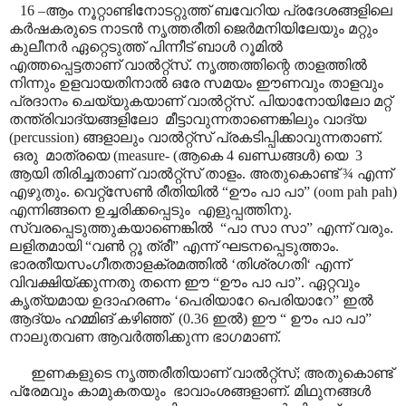
16 –ആം നൂറ്റാണ്ടിനോടറ്റുത്ത് ബവേറിയ പ്രദേശങ്ങളിലെ
കർഷകരുടെ നാടൻ നൃത്തരീതി ജെർമനിയിലേയും മറ്റും
കുലീനർ ഏറ്റെടുത്ത് പിന്നീട് ബാൾ റൂമിൽ
എത്തപ്പെട്ടതാണ് വാൽറ്റ്സ്. നൃത്തത്തിന്റെ താളത്തിൽ
നിന്നും ഉളവായതിനാൽ ഒരേ സമയം ഈണവും താളവും
പ്രദാനം ചെയ്യുകയാണ് വാൽറ്റ്സ്. പിയാനോയിലോ മറ്റ്
തന്ത്രിവാദ്യങ്ങളിലോ മീട്ടാവുന്നതാണെങ്കിലും വാദ്യ
(percussion) ങ്ങളാലും വാൽറ്റ്സ് പ്രകടിപ്പിക്കാവുന്നതാണ്.
ഒരു മാത്രയെ (measure- (ആകെ 4 ഖണ്ഡങ്ങൾ) യെ 3
ആയി തിരിച്ചതാണ് വാൽറ്റ്സ് താളം. അതുകൊണ്ട് ¾ എന്ന്
എഴുതും. വെറ്റ്സേൺ രീതിയിൽ “ഊം പാ പാ” (oom pah pah)
എന്നിങ്ങനെ ഉച്ചരിക്കപ്പെടും എളുപ്പത്തിനു.
സ്വരപ്പെടുത്തുകയാണെങ്കിൽ “പാ സാ സാ” എന്ന് വരും.
ലളിതമായി “വൺ റ്റൂ ത്രീ” എന്ന് ഘടനപ്പെടുത്താം.
ഭാരതീയസംഗീതതാളക്രമത്തിൽ ‘തിശ്രഗതി‘ എന്ന്
വിവക്ഷിയ്ക്കുന്നതു തന്നെ ഈ “ഊം പാ പാ”. ഏറ്റവും
കൃത്യമായ ഉദാഹരണം ‘പെരിയാറേ പെരിയാറേ” ഇൽ
ആദ്യം ഹമ്മിങ് കഴിഞ്ഞ് (0.36 ഇൽ) ഈ “ ഊം പാ പാ”
നാലുതവണ ആവർത്തിക്കുന്ന ഭാഗമാണ്.
ഇണകളുടെ നൃത്തരീതിയാണ് വാൽറ്റ്സ്; അതുകൊണ്ട്
പ്രേമവും കാമുകതയും ഭാവാംശങ്ങളാണ്. മിഥുനങ്ങൾ