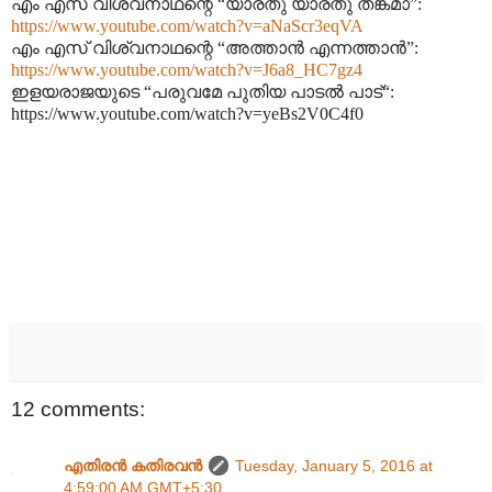
എം എസ് വിശ്വനാഥന്റെ “യാരതു യാരതു തങ്കമാ”:
https://www.youtube.com/watch?v=aNaScr3eqVA
എം എസ് വിശ്വനാഥന്റെ “അത്താൻ എന്നത്താൻ”:
https://www.youtube.com/watch?v=J6a8_HC7gz4
ഇളയരാജയുടെ “പരുവമേ പുതിയ പാടൽ പാട്“:
https://www.youtube.com/watch?v=yeBs2V0C4f0
12 comments:
എതിരന്‍ കതിരവന്‍
Tuesday, January 5, 2016 at
4:59:00 AM GMT+5:30