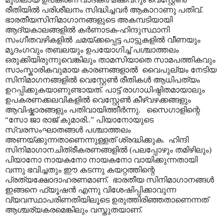
രീതിയിൽ പരിശീലനം സിദ്ധിച്ചവർ ആകാറാണു പതിവ്.
ഭാരതീയസിനിമാഗാനങ്ങളുടെ അകമ്പടിയായി
ആദ്യകാലങ്ങളിൽ കർണാടക-ഹിന്ദുസ്ഥാനി
സംഗീതവഴികളിൽ ചമയ്ക്കപ്പെട്ട പാട്ടുകളിൽ വീണയും
മൃദംഗവും തബലയും ഉപയോഗിച്ച് പശ്ചാത്തലം
ഒരുക്കിയിരുന്നുവെങ്കിലും താമസിയാതെ സാമപത്തികവും
സാംസ്കാരികവുമായ കാരണങ്ങളാൽ വൈപുല്യം നേടിയ
സിനിമാഗനങ്ങളിൽ വെസ്റ്റേൺ രീതികൾ ആധിപത്യം
ഉറപ്പിക്കുകയാണുണ്ടായത്. പാട്ട് രാഗാധിഷ്ഠിതമായാലും
ഉപകരണക്കലവികളിൽ വെസ്റ്റേൺ കീഴ്വഴക്കങ്ങളും
ആവിഷ്കാരങ്ങളും പതിവായിത്തീർന്നു. സൈഗാളിന്റെ
“സോ ജാ രാജ് കുമാരി..” പിയാനോയുടെ
സ്വരസംഘാതങ്ങൾ പശ്ചാത്തലം
അണയ്ക്കുന്നതാണെന്നുള്ളത് ശ്രദ്ധിക്കുക. ഹിന്ദി
സിനിമാഗാനചിത്രീകരണങ്ങളിൽ (പലപ്പോഴും തമിഴിലും)
പിയാനോ നായകനോ നായകനോ വായിക്കുന്നതായി
വന്നു ഭവിച്ചതും ഈ കടന്നു കയറ്റത്തിന്റെ
പ്രത്യക്ഷോദാഹരണമാണ്. ഭാരതീയ സിനിമാഗാനങ്ങൾ
ഇങ്ങനെ ഫ്യൂഷൻ എന്നു വിശേഷിപ്പിക്കാവുന്ന
വ്യവസ്ഥാപരിണതിയിലൂടെ ഉരുത്തിരിഞ്ഞതാണെന്നത്
ആശ്ചര്യകരമെങ്കിലും വസ്തുതയാണ്.