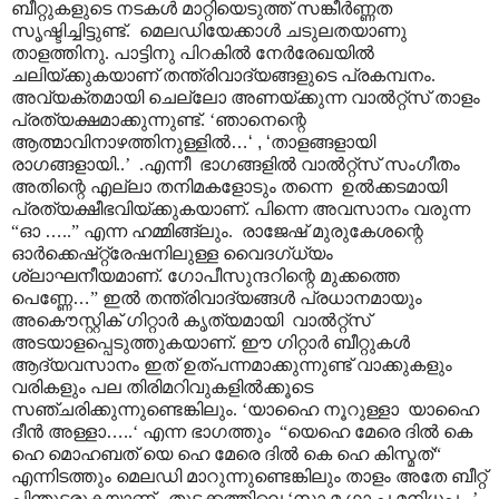
ബീറ്റുകളുടെ നടകൾ മാറ്റിയെടുത്ത് സങ്കീർണ്ണത
സൃഷ്ടിച്ചിട്ടുണ്ട്. മെലഡിയേക്കാൾ ചടുലതയാണു
താളത്തിനു. പാട്ടിനു പിറകിൽ നേർരേഖയിൽ
ചലിയ്ക്കുകയാണ് തന്ത്രിവാദ്യങ്ങളുടെ പ്രകമ്പനം.
അവ്യക്തമായി ചെല്ലോ അണയ്ക്കുന്ന വാൽറ്റ്സ് താളം
പ്രത്യക്ഷമാക്കുന്നുണ്ട്. ‘ഞാനെന്റെ
ആത്മാവിനാഴത്തിനുള്ളിൽ
…‘ , ‘
താളങ്ങളായി
രാഗങ്ങളായി..’
.എന്നീ ഭാഗങ്ങളിൽ വാൽറ്റ്സ് സംഗീതം
അതിന്റെ എല്ലാ തനിമകളോടും തന്നെ ഉൽക്കടമായി
പ്രത്യക്ഷീഭവിയ്ക്കുകയാണ്. പിന്നെ അവസാനം വരുന്ന
“ഓ
…
..” എന്ന ഹമ്മിങ്ങ്ലും. രാജേഷ് മുരുകേശന്റെ
ഓർക്കെഷ്റ്റ്രേഷനിലുള്ള വൈദഗ്ധ്യം
ശ്ലാഘനീയമാണ്. ഗോപീസുന്ദറിന്റെ മുക്കത്തെ
പെണ്ണേ
…
” ഇൽ തന്ത്രിവാദ്യങ്ങൾ പ്രധാനമായും
അകൌസ്റ്റിക് ഗിറ്റാർ കൃത്യമായി വാൽറ്റ്സ്
അടയാളപ്പെടുത്തുകയാണ്. ഈ ഗിറ്റാർ ബീറ്റുകൾ
ആദ്യവസാനം ഇത് ഉത്പന്നമാക്കുന്നുണ്ട് വാക്കുകളും
വരികളും പല തിരിമറിവുകളിൽക്കൂടെ
സഞ്ചരിക്കുന്നുണ്ടെങ്കിലും. ‘യാഹൈ നൂറുള്ളാ യാഹൈ
ദീൻ അള്ളാ
…
..‘ എന്ന ഭാഗത്തും “യെഹെ മേരെ ദിൽ കെ
ഹെ മൊഹബത് യെ ഹെ മേരെ ദിൽ കെ ഹെ കിസ്മത്“
എന്നിടത്തും മെലഡി മാറുന്നുണ്ടെങ്കിലും താളം അതേ ബീറ്റ്
പിന്തുടരുകയാണ്.. തുടക്കത്തിലെ ‘സാ മ ഗാ പ മനിധപ ..’