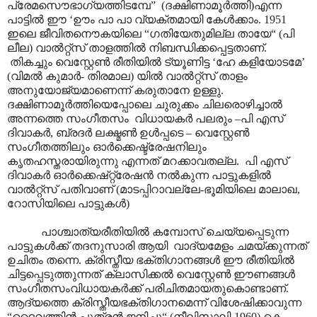
പ്രേമസൌഭാഗ്യത്തിടമ്പേ” (ദക്ഷിണാമൂർത്തി)എന്ന
പാട്ടിൽ ഈ ‘ഊം പാ പാ വ്യക്തമായി കേൾക്കാം. 1951
ഇലെ ജീവിതനൌകയിലെ “ഗതിയേതുമില്ല തായേ“ (പി
ലീല) വാൽറ്റ്സ് താളത്തിൽ നിബന്ധിക്കപ്പെട്ടതാണ്.
തികച്ചും വെസ്റ്റേൺ രീതിയിൽ ട്യൂണിട്ട ‘ഹേ കളിയോടമേ’
(വിമൽ കുമാർ- തിരമാല) യിൽ വാൽറ്റ്സ് താളം
അനുയോജ്യമാണെന്ന് കരുതാനേ ഉള്ളു.
ദക്ഷിണാമൂർത്തിയെപ്പോലെ ചുരുക്കം ചിലരൊഴിച്ചാൽ
അന്നത്തെ സംഗീതസം വിധായകർ പലരും –പി എസ്
ദിവാകർ, ബ്രദർ ലക്ഷ്മൺ ഉൾപ്പടെ – വെസ്റ്റേൺ
സംഗീതത്തിലും ഓർക്കെഷ്ട്രേഷനിലും
കൃതഹസ്തരായിരുന്നു എന്നത് മറക്കാവതല്ല. പി എസ്
ദിവാകർ ഓർക്കെഷ്റ്റ്രേഷൻ നൽകുന്ന പാട്ടുകളിൽ
വാൽറ്റ്സ് പതിവാണ് (മാടപ്പിറാവല്ലേ-ഭൂമിയിലെ മാലാഖ,
റോസിയിലെ പാട്ടുകൾ)
പാശ്ചാത്യരീതിയിൽ കമ്പോസ് ചെയ്യപ്പെടുന്ന
പാട്ടുകൾക്ക് തദനുസാരി ആ‍യി വാദ്യമേളം ചമയ്ക്കുന്നത്
ഉചിതം തന്നെ. ക്രിസ്തീയ ഭക്തിഗാനങ്ങൾ ഈ രീതിയിൽ
ചിട്ടപ്പെടുത്തുന്നത് ക്ലാസിക്കൽ വെസ്റ്റേൺ ഈണങ്ങൾ
സംഗീതസംവിധായകർക്ക് പരിചിതമായതുകൊണ്ടാണ്.
ആദ്യത്തെ ക്രിസ്തീയഭക്തിഗാനമെന്ന് വിശേഷിക്കാവുന്ന
“ദൈവത്തിൻ പുത്രൻ ജനിച്ചൂ“ (നീലിസാലി-1960) കെ