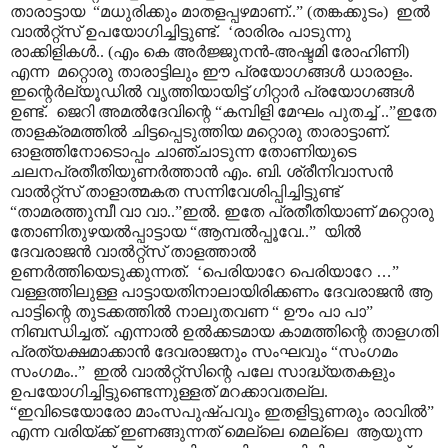
താരാട്ടായ “മധുരിക്കും മാതളപ്പഴമാണ്..” (തങ്കക്കുടം) ഇൽ
വാൽറ്റ്സ് ഉപയോഗിച്ചിട്ടുണ്ട്. ‘രാരിരം പാടുന്നു
രാക്കിളികൾ.. (എം കെ അർജ്ജുനൻ-അഷ്ടമി രോഹിണി)
എന്ന മറ്റൊരു താരാട്ടിലും ഈ പ്രയോഗങ്ങൾ ധാരാളം.
ഇന്റെർല്യൂഡിൽ വൃത്തിയായിട്ട് ഗിറ്റാർ പ്രയോഗങ്ങൾ
ഉണ്ട്. ജെറി അമൽദേവിന്റെ “കമ്പിളി മേഘം പുതച്ച് ..”ഇതേ
താളക്രമത്തിൽ ചിട്ടപ്പെടുത്തിയ മറ്റൊരു താരാട്ടാണ്.
ഓളത്തിനോടൊപ്പം ചാഞ്ചാടുന്ന തോണിയുടെ
ചലനപ്രതീതിയുണർത്താൻ എം. ബി. ശ്രീനിവാസൻ
വാൽറ്റ്സ് താളാത്മകത സന്നിവേശിപ്പിച്ചിട്ടുണ്ട്
“താമരത്തുമ്പീ വാ വാ..”ഇൽ. ഇതേ പ്രതീതിയാണ് മറ്റൊരു
തോണിതുഴയൽപ്പാട്ടായ “ആമ്പൽ‌പ്പൂവേ..” യിൽ
ദേവരാജൻ വാൽറ്റ്സ് താളത്താൽ
ഉണർത്തിയെടുക്കുന്നത്. ‘പെരിയാറേ പെരിയാറേ
…
”
വള്ളത്തിലുള്ള പാട്ടായതിനാലായിരിക്കണം ദേവരാജൻ ആ
പാട്ടിന്റെ തുടക്കത്തിൽ നാലുതവണ “ ഊം പാ പാ”
നിബന്ധിച്ചത്. എന്നാൽ ഉൽക്കടമായ കാമത്തിന്റെ താളഗതി
പ്രത്യക്ഷമാക്കാൻ ദേവരാജനും സംഘവും “സംഗമം
സംഗമം..” ഇൽ വാൽറ്റ്സിന്റെ പലേ സാദ്ധ്യതകളും
ഉപയോഗിച്ചിട്ടുണ്ടെന്നുള്ളത് മറക്കാവതല്ല.
“ഇവിടെയോരോ മാംസപുഷ്പവും ഇതളിട്ടുണരും രാവിൽ”
എന്ന വരിയ്ക്ക് ഇണങ്ങുന്നത് മെല്ലെ മെല്ലെ ആയുന്ന