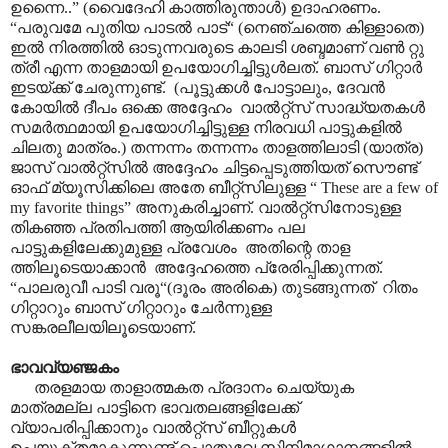
ഉന്നൈ..” (വൈദേഹി കാത്തിരുന്താൾ) ഉദാഹരണം.
“പരുവമേ പുതിയ പാടൽ പാട്“ (നെഞ്ചത്തെ കിള്ളാതെ)
ഇൽ നിരത്തിൽ ഓടുന്നവരുടെ കാലടി ശബ്ദമാണ് വൺ റ്റു
ത്രീ എന്ന താളമായി ഉപയോഗിച്ചിട്ടുൾലത്. ബാസ് ഗിറ്റാർ
ഇടയ്ക്ക് ചേരുന്നുണ്ട്. (പൂട്ടുക്കൾ പോട്ടാലും, ദേവൻ
കോയിൽ ദീപം ഒക്കെ അദ്ദേഹം വാൽറ്റ്സ് സാദ്ധ്യതകൾ
സമർത്ഥമായി ഉപയോഗിച്ചിട്ടുള്ള നിരവധി പാട്ടുകളിൽ
ചിലതു മാത്രം.) തന്നന്നം തന്നന്നം താളത്തിലാടി (യാത്ര)
ജാസ് വാൽറ്റ്സിൽ അദ്ദേഹം ചിട്ടപ്പെടുത്തിയത് സൌണ്ട്
ഓഫ് മ്യൂസിക്കിലെ അതേ ബീറ്റ്സിലുള്ള “ These are a few of
my favorite things” അനുകരിച്ചാണ്. വാൽറ്റ്സിനോടുള്ള
തികഞ്ഞ പ്രതിപത്തി ആയിരിക്കണം പല
പാട്ടുകളിലേക്കുമുള്ള പ്രവേശം അതിന്റെ താള
ത്തിലൂടെയാക്കാൻ അദ്ദേഹത്തെ പ്രേരിപ്പിക്കുന്നത്.
“പാലരുവീ പാടി വരൂ“(ദൂരം അരികെ) തുടങ്ങുന്നത് റിതം
ഗിറ്റാറും ബാസ് ഗിറ്റാറും ചേർന്നുള്ള
സങ്കരലീലയിലൂടെയാണ്.
ഭാവവ്യഞ്ജകം
തരളമായ താളാത്മകത പ്രദാനം ചെയ്യുക
മാത്രമല്ല പാട്ടിനെ ഭാവതലങ്ങളിലേക്ക്
വ്യാപരിപ്പിക്കാനും വാൽറ്റ്സ് ബീറ്റുകൾ
ഉപയുക്തമാകുന്നുണ്ട് പൊതുവേ സിനിമാഗാനങ്ങളിൽ.