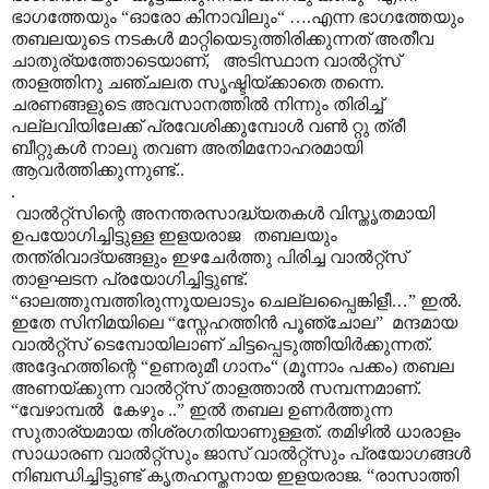
ഭാഗത്തേയും “ഓരോ കിനാവിലും“
…
.എന്ന ഭാഗത്തേയും
തബലയുടെ നടകൾ മാറ്റിയെടുത്തിരിക്കുന്നത് അതീവ
ചാതുര്യത്തോടെയാണ്, അടിസ്ഥാന വാൽറ്റ്സ്
താളത്തിനു ചഞ്ചലത സൃഷ്ടിയ്ക്കാതെ തന്നെ.
ചരണങ്ങളുടെ അവസാനത്തിൽ നിന്നും തിരിച്ച്
പല്ലവിയിലേക്ക് പ്രവേശിക്കുമ്പോൾ വൺ റ്റു ത്രീ
ബീറ്റുകൾ നാലു തവണ
അതിമനോഹരമായി
ആവർത്തിക്കുന്നുണ്ട്.
.
.
വാൽറ്റ്സിന്റെ അനന്തരസാദ്ധ്യതകൾ വിസ്തൃതമായി
ഉപയോഗിച്ചിട്ടുള്ള ഇളയരാജ തബലയും
തന്ത്രിവാദ്യങ്ങളും ഇഴചേർത്തു പിരിച്ച വാൽറ്റ്സ്
താളഘടന പ്രയോഗിച്ചിട്ടുണ്ട്.
“ഓലത്തുമ്പത്തിരുന്നൂയലാടും ചെല്ലപ്പൈങ്കിളീ
…
” ഇൽ.
ഇതേ സിനിമയിലെ “സ്നേഹത്തിൻ പൂഞ്ചോല” മന്ദമായ
വാൽറ്റ്സ് ടെമ്പോയിലാണ് ചിട്ടപ്പെടുത്തിയിർക്കുന്നത്.
അദ്ദേഹത്തിന്റെ “ഉണരുമീ ഗാനം“ (മൂന്നാം പക്കം) തബല
അണയ്ക്കുന്ന വാൽറ്റ്സ് താളത്താൽ സമ്പന്നമാണ്.
“വേഴാമ്പൽ കേഴും ..” ഇൽ തബല ഉണർത്തുന്ന
സുതാര്യമായ തിശ്രഗതിയാണുള്ളത്. തമിഴിൽ ധാരാളം
സാധാരണ വാൽറ്റ്സും ജാസ് വാൽറ്റ്സും പ്രയോഗങ്ങൾ
നിബന്ധിച്ചിട്ടുണ്ട് കൃതഹസ്തനായ ഇളയരാജ. “രാസാത്തി