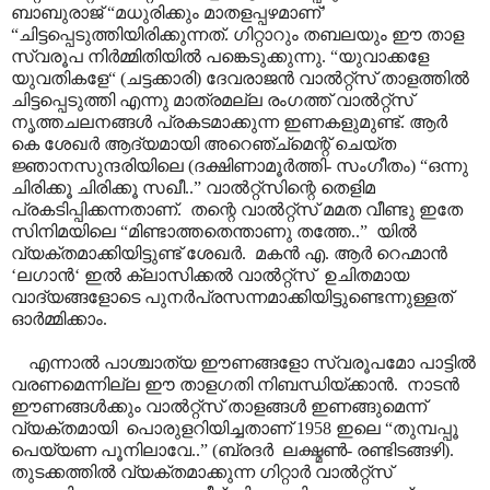
ബാബുരാജ് “മധുരിക്കും മാതളപ്പഴമാണ്’
“ചിട്ടപ്പെടുത്തിയിരിക്കുന്നത്. ഗിറ്റാറും തബലയും ഈ താള
സ്വരൂപ നിർമ്മിതിയിൽ പങ്കെടുക്കുന്നു. “യുവാക്കളേ
യുവതികളേ“ (ചട്ടക്കാരി) ദേവരാജൻ വാൽറ്റ്സ് താളത്തിൽ
ചിട്ടപ്പെടുത്തി എന്നു മാത്രമല്ല രംഗത്ത് വാൽറ്റ്സ്
നൃത്തചലനങ്ങൾ പ്രകടമാക്കുന്ന ഇണകളുമുണ്ട്. ആർ
കെ ശേഖർ ആദ്യമായി അറെഞ്ച്മെന്റ് ചെയ്ത
ജ്ഞാനസുന്ദരിയിലെ (ദക്ഷിണാമൂർത്തി- സംഗീതം) “ഒന്നു
ചിരിക്കൂ ചിരിക്കൂ സഖീ..” വാൽറ്റ്സിന്റെ തെളിമ
പ്രകടിപ്പിക്കന്നതാണ്. തന്റെ വാൽറ്റ്സ് മമത വീണ്ടു ഇതേ
സിനിമയിലെ “മിണ്ടാത്തതെന്താണു തത്തേ..” യിൽ
വ്യക്തമാക്കിയിട്ടുണ്ട് ശേഖർ. മകൻ എ. ആർ റെഹ്മാൻ
‘ലഗാൻ‘ ഇൽ ക്ലാസിക്കൽ വാൽറ്റ്സ് ഉചിതമായ
വാദ്യങ്ങളോടെ പുനർപ്രസന്നമാക്കിയിട്ടുണ്ടെന്നുള്ളത്
ഓർമ്മിക്കാം.
എന്നാൽ പാശ്ചാത്യ ഈണങ്ങളോ സ്വരൂപമോ പാട്ടിൽ
വരണമെന്നില്ല ഈ താളഗതി നിബന്ധിയ്ക്കാൻ. നാടൻ
ഈണങ്ങൾക്കും വാൽറ്റ്സ് താളങ്ങൾ ഇണങ്ങുമെന്ന്
വ്യക്തമായി പൊരുളറിയിച്ചതാണ് 1958 ഇലെ “തുമ്പപ്പൂ
പെയ്യണ പൂനിലാവേ..” (ബ്രദർ ലക്ഷ്മൺ- രണ്ടിടങ്ങഴി).
തുടക്കത്തിൽ വ്യക്തമാക്കുന്ന ഗിറ്റാർ വാൽറ്റ്സ്