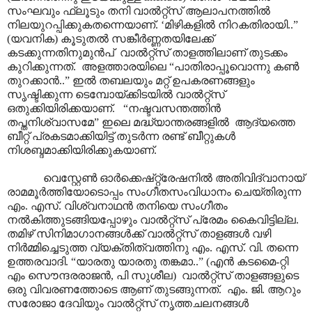
സംഘവും ഫ്ലൂടും തനി വാൽറ്റ്സ് ആലാപനത്തിൽ
നിലയുറപ്പിക്കുകതന്നെയാണ്. ‘മിഴികളിൽ നിറകതിരായി..”
(യവനിക) കൂടുതൽ സങ്കീർണ്ണതയിലേക്ക്
കടക്കുന്നതിനുമുൻപ് വാൽറ്റ്സ് താളത്തിലാണ് തുടക്കം
കുറിക്കുന്നത്. അളത്താരയിലെ “പാതിരാപ്പൂവൊന്നു കൺ
തുറക്കാൻ..” ഇൽ തബലയും മറ്റ് ഉപകരണങ്ങളും
സൃഷ്ടിക്കുന്ന ടെമ്പോയ്ക്കിടയിൽ വാൽറ്റ്സ്
ഒതുക്കിയിരിക്കയാണ്. “നഷ്ടവസന്തത്തിൻ
തപ്തനിശ്വാസമേ” ഇലെ മദ്ധ്യാന്തരങ്ങളിൽ ആദ്യത്തെ
ബീറ്റ് പ്രകടമാക്കിയിട്ട് തുടർന്ന രണ്ട് ബീറ്റുകൾ
നിശബ്ദമാക്കിയിരിക്കുകയാണ്.
വെസ്റ്റേൺ ഓർക്കെഷ്റ്റ്രേഷനിൽ അതിവിദ്വാനായ്
രാമമൂർത്തിയോടൊപ്പം സംഗീതസംവിധാനം ചെയ്തിരുന്ന
എം. എസ്. വിശ്വനാഥൻ തനിയെ സംഗീതം
നൽകിത്തുടങ്ങിയപ്പോഴും വാൽറ്റ്സ് പ്രേമം കൈവിട്ടില്ല.
തമിഴ് സിനിമാഗാനങ്ങൾക്ക് വാൽറ്റ്സ് താളങ്ങൾ വഴി
നിർമ്മിച്ചെടുത്ത വ്യക്തിത്വത്തിനു എം. എസ്. വി. തന്നെ
ഉത്തരവാദി. “യാരതു യാരതു തങ്കമാ..” (എൻ കടമൈ-റ്റി
എം സൌന്ദരരാജൻ, പി സുശീല) വാൽറ്റ്സ് താളങ്ങളുടെ
ഒരു വിവരണത്തോടെ ആണ് തുടങ്ങുന്നത്. എം. ജി. ആറും
സരോജാ ദേവിയും വാൽറ്റ്സ് നൃത്തചലനങ്ങൾ