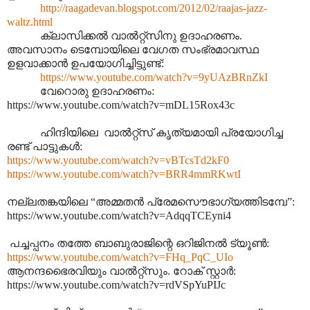
http://raagadevan.blogspot.com/2012/02/raajas-jazz-
waltz.html
ക്ലാസിക്കൽ വാൽറ്റ്സിനു ഉദാഹരണം.
അവസാനം ടെമ്പോയിലെ വേഗത സംഭ്രമാവസ്ഥ
ഉളവാക്കാൻ ഉപയോഗിച്ചിട്ടുണ്ട്:
https://www.youtube.com/watch?v=9yUAzBRnZkI
വേറൊരു ഉദാഹരണം:
https://www.youtube.com/watch?v=mDL15Rox43c
ഹിന്ദിയിലെ വാൽറ്റ്സ് കൃത്യമായി പ്രയോഗിച്ച
രണ്ട് പാട്ടുകൾ:
https://www.youtube.com/watch?v=vBTcsTd2kF0
https://www.youtube.com/watch?v=BRR4mmRKwtI
നല്ലതങ്കയിലെ “അമ്മതൻ പ്രേമസൌഭാഗ്യത്തിടമ്പേ”:
https://www.youtube.com/watch?v=AdqqTCEyni4
പച്ചപ്പനം തത്തേ ബാബുരാജിന്റെ ഒറിജിനൽ ട്യൂൺ:
https://www.youtube.com/watch?v=FHq_PqC_UIo
ആനന്ദഭൈരവിയും വാൽറ്റ്സും. റോക് സ്റ്റാർ:
https://www.youtube.com/watch?v=rdVSpYuPIJc