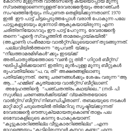
കോറസ് മൂളുന്നത് വാൽട്സിന്റെ കയ്യൊപ്പായ മൂന്നു
സ്വരങ്ങളാണെന്നുള്ളത് ദേവരാജന്റേയും അറേഞ്ചർ
സംഘത്തിന്റേയും നിപുണത തെളിയിക്കുന്നതാണ്. 1970
ഇൽ ഈ പാട്ട് ചിട്ടപ്പെടുത്തപ്പോൾ വരാൻ പോകുന്ന പലേ
പാട്ടുകളൂടേയും മുന്നോടി ആകുകയായിരുന്നു എന്ന
ചരിത്രനിയോഗവും ഈ പാട്ട് പേറുന്നു. ദേവരാജന്റെ
തന്നെ “എന്റെ സ്വപ്നത്തിൻ താമരപ്പൊയ്കയിൽ”
(അച്ചാണി) ഗംഭീരമായ വാൽറ്റ്സിലൂടെയാണ് തുടങ്ങുന്നത്.
പല്ലവിയിൽത്തന്നെ “രൂപവതീ യ്ക്കും
“നീലത്താമരമിഴികൾ“ക്കും ഇടയ്ക്ക്
അതിചാതുര്യത്തോടെ “വൺ റ്റു ത്രീ “ ഗിറ്റാർ ബീറ്റ്സ്
ഘടിപ്പിച്ചിരിക്കയാണ്. ഇതിനു മുൻപുള്ള മൂന്നു ബീറ്റുകൾ
രൂപവതിയിലെ “പ, വ, തി” അക്ഷരങ്ങളിലാണു
പതിയ്ക്കുന്നത്. രണ്ടു ചരണങ്ങൾക്കും ശേഷം വരുന്ന “ആ
ആ
…“
ഹമ്മിങ്
കൃത്യമായ വാൽറ്റ്സ് ബീറ്റിലാണ്
.
അദ്ദേഹത്തിന്റെ “പഞ്ചതന്ത്രം കഥയിലെ..” (നദി- പി
സുശീല) ചരണങ്ങൾക്കിടയ്ക്ക് വ്യക്തതയോടെ
വാൽറ്റ്സ് ബീറ്റ്സ് നിബന്ധിച്ചിതാണ് . തബലയുടെ നടകൾ
മാറ്റി മാറ്റി ചടുലതയിൽ തിരിമറിവു സൃഷ്ടിയ്ക്കുന്നത്
ദേവരാജന്റെ ഔത്സുക്യമായതുകൊണ്ട്
താളം പല
ടെമ്പോകളിലൂടെ കടന്നു പോകുകയാണ്.
“കൂട്ടുകാരറിഞ്ഞില്ല വീട്ടുകാരറിഞ്ഞില്ല“ ..എന്ന
ഭാഗത്തെയും “കൂട്ടിലിരുന്നവർ കനവു കണ്ടു“ എന്ന