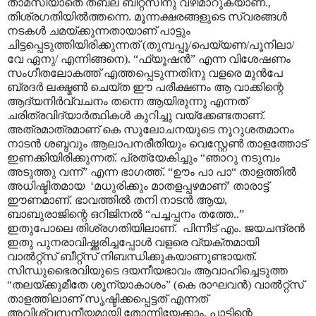
താമസിയാതെ തബല ബീറ്റ്സിനു വഴിമാറുകയാണ്.,
തിശ്രഗതിയിൽത്തന്നെ. മൂന്നക്ഷരങ്ങളുടെ സ്വരങ്ങൾ
നടകൾ ചമയ്ക്കുന്നതായാണ് പാട്ടും
ചിട്ടപ്പെടുത്തിയിരിക്കുന്നത് (തുമ്പപ്പൂ/പെയ്യണ/പൂനിലാ/
വേ ഏനു/ എന്നിങ്ങനെ). “ഫ്യൂഷൻ” എന്ന വിശേഷണം
സംഗീതലോകത്ത് എത്തപ്പെടുന്നതിനു വളരെ മുൻപേ
ബ്രദർ ലക്ഷ്മൺ ചെയ്ത ഈ പരീക്ഷണം ആ വാക്കിന്റെ
ആദ്യനിർവ്വചനം തന്നെ ആയിരുന്നു എന്നത്
ചരിത്രവിദ്യാർത്ഥികൾ കുറിച്ചു വയ്ക്കേണ്ടതാണ്.
അത്രമാത്രമാണ് കെ സുലോചനയുടെ നൂറുശതമാനം
നാടൻ ശബ്ദവും ആലാപനരീതിയും വെസ്റ്റേൺ താളത്തോട്
ഇണക്കിയിരിക്കുന്നത്. പ്രത്യേകിച്ചും “ഞാറു നടുമ്പം
അടുത്തു വന്ന്” എന്ന ഭാഗത്ത്. “ഊം പാ പാ“ താളത്തിൽ
അധിഷ്ടിതമായ ‘മധുരിക്കും മാതളപ്പഴമാണ്’ താരാട്ട്
ഈണമാണ്. ഭാവത്തിൽ തനി നാടൻ ആയ,
ബാബുരാജിന്റെ ഒറിജിനൽ “പച്ചപ്പനം തത്തേ..”
ഇതുപോലെ തിശ്രഗതിയിലാണ്. പിന്നീട് എം. ജയചന്ദ്രൻ
ഇതു പുനരാവിഷ്ക്കരിച്ചപ്പോൾ വളരെ വ്യക്തമായി
വാൽറ്റ്സ് ബീറ്റ്സ് നിബന്ധിക്കുകയാണുണ്ടായത്.
സിന്ധുഭൈരവിയുടെ ദയനീയഭാവം ആവാഹിച്ചെടുത്ത
“തലയ്ക്കുമീതേ ശൂന്യാകാശം” (കെ രാഘവൻ) വാൽറ്റ്സ്
താളത്തിലാണ് സൃഷ്ടിക്കപ്പെട്ടത് എന്നത്
അവിശ്വസനീയമായി തോന്നിയേക്കാം. പാട്ടിന്റെ