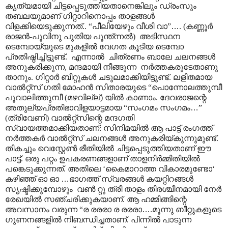
കൃത്യമായി ചിട്ടപ്പെടുത്തിയതാനെങ്കിലും ഡ്രംസും
തബലയുമാണ് ഗിറ്റാറിനൊപ്പം താളങ്ങൾ
വിളക്കിയെടുക്കുന്നത്.. “പീലിയേഴും വീശി വാ”
…
. (കണ്ണൂർ
രാജൻ-പൂവിനു പുതിയ പൂന്ത്ന്നൽ) അടിസ്ഥന
ടെമ്പോയ്യുടെ മുകളിൽ വേഗത കൂടിയ ടെമ്പോ
പ്രതിഷ്ഠിച്ചിട്ടുണ്ട്. എന്നാൽ ചിത്രണം ബാലേ ചലനങ്ങൾ
അനുകരിക്കുന്ന, മന്ദമായി നീങ്ങുന്ന നർത്തകരുടേതാണു
താനും. ഗിറ്റാർ ബീറ്റുകൾ ചടുലമാക്കിയിട്ടുണ്ട്. ലളിതമായ
വാൽറ്റ്സ് ഗതി മോഹൻ സിതാരയുടെ “പൊന്നോലത്തുമ്പീ
പൂവാലിത്തുമ്പീ (മഴവില്ല്) യിൽ കാണാം. ദേവരാജന്റെ
അതുല്യപ്രതിഭാവിളയാട്ടമായ “സംഗമം സംഗമം
…
”
(ത്രിവേണി) വാൽറ്റ്സിന്റെ മന്ദഗതി
സ്വായത്തമാക്കിയതാണ്: സിനിമയിൽ ആ പാട്ട് രംഗത്ത്
നർത്തകർ വാൽറ്റ്സ് ചലനങ്ങൾ അനുകരിയ്കുന്നുമുണ്ട്.
തികച്ചും വെസ്റ്റേൺ രീതിയിൽ ചിട്ടപ്പെടുത്തിയതാണ് ഈ
പാട്ട്. ഒരു പറ്റം ഉപകരണങ്ങളാണ് താളനിർമ്മിതിയിൽ
പങ്കെടുക്കുന്നത്. അതിലെ ‘കൈമാറാത്ത വികാരമുണ്ടോ‘
കഴിഞ്ഞ് ഓ ഓ
…
ഭാഗത്ത് സ്വരങ്ങൾ കയറ്റിറങ്ങൾ
സൃഷ്ടിക്കുമ്പോഴും വൺ റ്റു ത്രീ താളം തിരശ്ചീനമായി നേർ
രേഖയിൽ സഞ്ചരിക്കുകയാണ്. ആ ഹമ്മിങ്ങിന്റെ
അവസാനം വരുന്ന “ര രരരാ ര രരരാ
…
.മൂന്നു ബീറ്റുകളുടെ
ഗുണനങ്ങളിൽ നിബന്ധിച്ചതാണ്. പിന്നിൽ പാടുന്ന