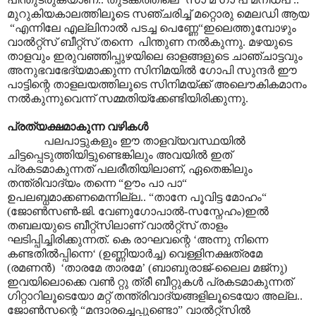
മുറുകിയകാലത്തിലൂടെ സഞ്ചരിച്ച് മറ്റൊരു മെലഡി ആയ
“എന്നിലേ എല്ലിനാൽ പടച്ച പെണ്ണേ“ഇലെത്തുമ്പോഴും
വാൽറ്റ്സ് ബീറ്റ്സ് തന്നെ പിന്തുണ നൽകുന്നു. മഴയുടെ
താളവും ഇരുവഞ്ഞിപ്പുഴയിലെ ഓളങ്ങളുടെ ചാഞ്ചാട്ടവും
അനുഭവഭേദ്യമാക്കുന്ന സിനിമയിൽ ഗോപി സുന്ദർ ഈ
പാട്ടിന്റെ താളലയത്തിലൂടെ സിനിമയ്ക്ക് അലൌകികമാനം
നൽകുന്നുവെന്ന് സമ്മതിയ്ക്കേണ്ടിയിരിക്കുന്നു.
പ്രത്യക്ഷമാകുന്ന വഴികൾ
പലപാട്ടുകളും ഈ താളവ്യവസ്ഥയിൽ
ചിട്ടപ്പെടുത്തിയിട്ടുണ്ടെങ്കിലും അവയിൽ ഇത്
പ്രകടമാകുന്നത് പലരീതിയിലാണ്, ഏതെങ്കിലും
തന്ത്രിവാദ്യം തന്നെ “ഊം പാ പാ“
ഉപലബ്ധമാക്കണമെന്നില്ല.. “താനേ പൂവിട്ട മോഹം“
(ജോൺസൺ-ജി. വേണുഗോപാൽ-സസ്നേഹം)ഇൽ
തബലയുടെ ബീറ്റ്സിലാണ് വാൽറ്റ്സ് താളം
ഘടിപ്പിച്ചിരിക്കുന്നത്. കെ രാഘവന്റെ ‘അന്നു നിന്നെ
കണ്ടതിൽ‌പ്പിന്നെ‘ (ഉണ്ണിയാർച്ച) വെള്ളിനക്ഷത്രമേ
(രമണൻ) ‘താരമേ താരമേ’ (ബാബുരാജ്-ലൈല മജ്നു)
ഇവയിലൊക്കെ വൺ റ്റു ത്രീ ബീറ്റുകൾ പ്രകടമാകുന്നത്
ഗിറ്റാറിലൂടെയോ മറ്റ് തന്ത്രിവാദ്യങ്ങളിലൂടെയോ അല്ല..
ജോൺസന്റെ “മന്ദാരച്ചെപ്പുണ്ടൊ” വാൽറ്റ്സിൽ