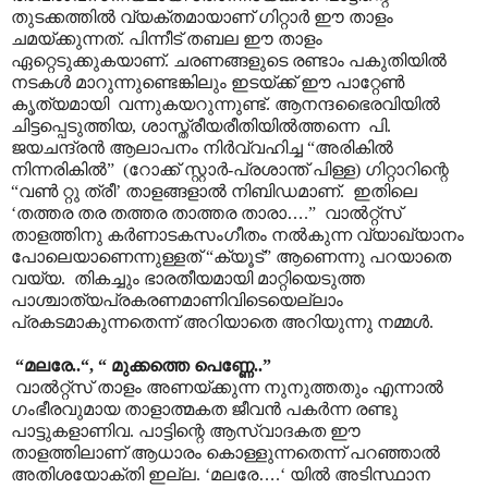
തുടക്കത്തിൽ വ്യക്തമായാണ് ഗിറ്റാർ ഈ താളം
ചമയ്ക്കുന്നത്. പിന്നീട് തബല ഈ താളം
ഏറ്റെടുക്കുകയാണ്. ചരണങ്ങളുടെ രണ്ടാം പകുതിയിൽ
നടകൾ മാറുന്നുണ്ടെങ്കിലും ഇടയ്ക്ക് ഈ പാറ്റേൺ
കൃത്യമായി വന്നുകയറുന്നുണ്ട്. ആനന്ദഭൈരവിയിൽ
ചിട്ടപ്പെടുത്തിയ, ശാസ്ത്രീയരീതിയിൽത്തന്നെ പി.
ജയചന്ദ്രൻ ആലാപനം നിർവ്വഹിച്ച “അരികിൽ
നിന്നരികിൽ” (റോക്ക് സ്റ്റാർ-പ്രശാന്ത് പിള്ള) ഗിറ്റാറിന്റെ
“വൺ റ്റു ത്രീ’ താളങ്ങളാൽ നിബിഡമാണ്. ഇതിലെ
‘തത്തര തര തത്തര താത്തര താരാ
…
.” വാൽറ്റ്സ്
താളത്തിനു കർണാടകസംഗീതം നൽകുന്ന വ്യാഖ്യാനം
പോലെയാണെന്നുള്ളത് “ക്യൂട്” ആണെന്നു പറയാതെ
വയ്യ. തികച്ചും ഭാരതീയമായി മാറ്റിയെടുത്ത
പാശ്ചാത്യപ്രകരണമാണിവിടെയെല്ലാം
പ്രകടമാകുന്നതെന്ന് അറിയാതെ അറിയുന്നു നമ്മൾ.
“മലരേ..“, “ മുക്കത്തെ പെണ്ണേ..”
വാൽറ്റ്സ് താളം അണയ്ക്കുന്ന നുനുത്തതും എന്നാൽ
ഗംഭീരവുമായ താളാത്മകത ജീവൻ പകർന്ന രണ്ടു
പാട്ടുകളാണിവ. പാട്ടിന്റെ ആസ്വാദകത ഈ
താളത്തിലാണ് ആധാരം കൊള്ളുന്നതെന്ന് പറഞ്ഞാൽ
അതിശയോക്തി ഇല്ല. ‘മലരേ
…
.‘ യിൽ അടിസ്ഥാന