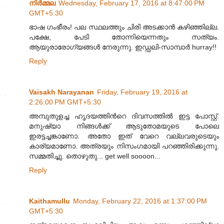
നിര്‍മ്മല
Wednesday, February 17, 2016 at 8:47:00 PM
GMT+5:30
ഭാഷ ഗംഭീരം! പല സ്ഥലത്തും ചിരി അടക്കാന്‍ കഴിഞ്ഞില്ല.
പക്ഷേ, പേടി തോന്നിയെന്നതും സത്യം.
ആയുരാരോഗ്യങ്ങള്‍ നേരുന്നു. ഇഡ്ഡലി-സാമ്പാര്‍ hurray!!
Reply
Vaisakh Narayanan
Friday, February 19, 2016 at
2:26:00 PM GMT+5:30
അമ്പുതുളച്ച ഹൃദയത്തിൻറെ ദിവസത്തിൽ ഇട്ട പോസ്റ്റ്.
മനുഷ്യാ നിങ്ങൾക്ക് ആടുതോമയുടെ പോലെ
ഇരട്ടച്ചങ്കാണോ. അതോ ഇത് വേറെ വല്ലവരുടെയും
കാര്യമാണോ. അത്രയും നിസംഗമായി പറഞ്ഞിരിക്കുന്നു.
സമ്മതിച്ചു. തൊഴുതു... get well soooon...
Reply
Kaithamullu
Monday, February 22, 2016 at 1:37:00 PM
GMT+5:30