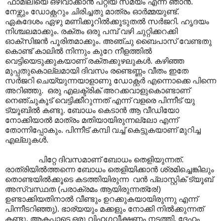
ഫാമിലിയെ ഒഴിവാക്കാൻ പറ്റിയ സമയം എന്ന് ഞാൻ.
നേഴ്സും ഡോക്റ്ററും ചിരിച്ചതു മാത്രം ഓർമ്മയുണ്ട്.
ഏകദേശം ഏഴു മണിക്കൂറിൽക്കൂടുതൽ സർജറി. ഹൃദയം
നിശ്ചലമാക്കും. രക്തം ഒരു പമ്പ് വഴി ചുറ്റിക്കറക്കി
ഓക്സിജൻ പൂരിതമാക്കും. അഞ്ചു ബൈപാസ് വേണ്ടതു
കൊണ്ട് കാലിൽ നിന്നും കുറേ നീളത്തിൽ
വെട്ടിയെടുക്കുകയാണ് രക്തക്കുഴലുകൾ. കഴിഞ്ഞ
മുപ്പതുകൊല്ലമായി ദിവസം രണ്ടെണ്ണം വീതം ഇതേ
സർജറി ചെയ്യുന്നയാളാണു ഡോക്റ്റർ എന്നൊക്കെ പിന്നെ
അറിഞ്ഞു. ഒരു എലക്ട്രിക് അറക്കവാളുകൊണ്ടാണ്
നെഞ്ചുകൂട് വെട്ടിക്കീറുന്നത് എന്ന് വളരെ പിന്നീട് യു
ട്യൂബിൽ കണ്ടു. ബോധം കെടാൻ ആ വീഡിയോ
നോക്കിയാൽ മാത്രം മതിയായിരുന്നല്ലോ എന്ന്
തോന്നിപ്പോകും. പിന്നീട് കമ്പി വച്ച് കെട്ടുകയാണ് മുറിച്ച
എല്ലുകൾ.
പിറ്റേ ദിവസമാണ് ബോധം തെളിയുന്നത്.
രാത്രിയിൽത്തന്നെ ബോധം തെളിയിക്കാൻ ശ്രമിച്ചെങ്കിലും
തൊണ്ടയിൽക്കൂടെ കടത്തിയിരുന്ന വൻ പ്ലാസ്റ്റിക് ട്യൂബ്
അസ്വസ്ഥത (പരാക്രമം ആയിരുന്നത്രേ!)
ഉണ്ടാക്കിയതിനാൽ വീണ്ടും ഉറക്കുകയായിരുന്നു എന്ന്
പിന്നീടറിഞ്ഞു). ഭാര്യയും മക്കളും നോക്കി നിൽക്കുന്നത്
കണ്ടു. ആകപ്പാടെ ഒരു വിഹഗവീക്ഷണം നടത്തി. ദേഹം