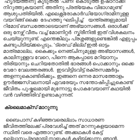
ഹൃദയത്തിനു കൂടുതൽ ‘പണി’ കൊടുത്ത് ഉഷാറാക്കി
നിറുത്തുകയാണ്. അതിനു പ്രത്യേകം വിഭാഗമുണ്ട്
ആശുപത്രിയിൽ. എലെക്റ്റ്രോകാർഡിയോഗ്രാമിനുള്ള
വയറിങ്ങ് ഒക്കെ ദേഹത്തു ഘടിപ്പിച്ച് യന്ത്രങ്ങളുമായി
റിമോട് ബന്ധത്തോടെയാണ് അഭ്യാസങ്ങൾ. ഒരാൾക്ക്
ഒരു നേഴ്സ് വീതം വച്ച് മോണിറ്റർ സ്ക്രീനിൽ ഇത് വിശകലനം
ചെയ്യുന്നുണ്ട്. എന്തെങ്കിലും പ്രശ്നങ്ങളുണ്ടെങ്കിൽ എളുപ്പം
കണ്ടുപിടിയ്ക്കപ്പെടും. ‘ട്രെഡ് മില്ല്’ഇൽ ഓട്ടം
മാത്രമാല്ല, കൈക്കും നെഞ്ചിനുമുള്ള അഭ്യാസങ്ങൾ,
കാലിനുള്ളവ വേറെ, പിന്നെ ആകപ്പാടെ മറിയാനും
തിരിയാനും ചെറിയതോതിൽ ഭാരങ്ങൾ പൊക്കാനും ഒക്കെ
വേറേ വേലത്തരങ്ങൾ. ഇടവിട്ടിടവിട്ട് രക്തസമ്മർദ്ദം
അളന്നുകൊണ്ടിരിക്കും. ഇങ്ങനെ ഒന്നര മാസത്തോളം
ഊർജ്ജസ്വലനായി ഏവരേയും സന്തോഷിപ്പിച്ചുകൊണ്ട്
ജീവിതം പുഷ്കലമായി മുന്നോട്ടു പോകവേയാണ് കഥയിൽ
വൻ വഴിത്തിരിവ് ഉണ്ടാകുന്നത്.
ക്ലൈമാക്സ് മാറുന്നു
ബൈപാസ് കഴിഞ്ഞവരെല്ലാം സാധാരണ
ജീവിതത്തിലേക്ക് പ്രവേശിച്ച് അത് മറന്നുകളയാമെന്ന
സ്ഥിതി വരെ എത്താറുണ്ട്. അക്കഥകൾ കേട്ട്
ഉല്ലാസപ്രദമായി നാളുകൾ കഴിയ്ക്കുന്നു ഞാൻ.