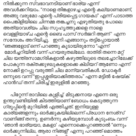
നിൽക്കുന്ന സ്വഭാവനടിയാണ് ഭാര്യ എന്ന്
അവൾക്കറിയാം. “നാളെ തിങ്കളാഴച്ച എന്റെ കല്യാണമാണ്,
അങ്ങു വരുമോ എന്റെ പ്രിയപ്പെട്ട ഗായകാ” എന്ന് പാടാത്ത
പൈങ്കിളിയിലെ ചിന്നമ്മ തങ്കച്ചനു എഴുതിയതു പോലെ
അത്യാവശ്യം ചില സുഹൃത്തുക്കളെ നാളെ
വെള്ളിയാഴ്ച എന്റെ ബൈ പാസ് സർജറി ആണ് ‘ എന്ന
സന്ദേശം അറിയിച്ചു. ഇനി എങ്ങാനും തട്ടിപ്പോയാൽ
“ഞങ്ങളോട് ഒന്ന് പറഞ്ഞു കൂടായിരുന്നോ “എന്ന്
മോർച്ചറിയിൽ വന്ന് പറയരുതല്ലോ. രാത്രി തന്നെ മറ്റ്
ചില യന്ത്രസാമഗ്രികളാൽ കഴുത്തിലൂടെ തലച്ചോറിലേക്ക്
പോകുന്ന രക്തക്കുഴലുകളൊക്കെ ക്ലിയറ് ആണോ എന്ന്
നോക്കി ഉറപ്പു വരുത്തി ചില മാന്യവതികൾ. ഡോക്ടർ
ഒന്നൂടെ വന്ന് “ഇപ്പശ്ശരിയാക്കിത്തരാം” എന്ന മട്ടിൽ ഷേയ്ക്
ഹാൻഡ് തന്ന് ചിരിച്ച് ഇരുളിൽ മറഞ്ഞു.
പിറ്റേന്ന് രാവിലെ കുളിച്ച് മിടുക്കനായ എന്നെ ഒരു
ഉന്തുവണ്ടിയിൽ കിടത്തിയാണ് ബോധം കെടുത്തുന്ന
ഗ്രൂപ്പിന്റെ മുറിയിൽ എത്തിച്ചത്. ഇനിയുള്ള
കാര്യങ്ങളന്നും ഓർക്കുകയില്ലെന്ന് പ്രധാന നേശ്സ്
വാണിങ്ങ് തന്നു. ഉണർന്നു കഴിയുമ്പോൾ കുടുംബം വന്ന്
‘ഞാൻ ഭാര്യയാ, മകളാ’ എന്നൊക്കെപ്പറഞ്ഞാൽ “ഒന്നും
ഓർക്കുന്നില്ല, ആരാ നിങ്ങള്“ എന്നു പറഞ്ഞ് മൊത്തം