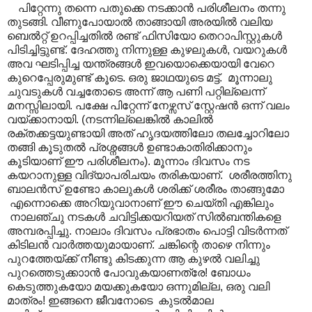
പിറ്റേന്നു തന്നെ പതുക്കെ നടക്കാൻ പരിശീലനം തന്നു
തുടങ്ങി. വീണുപോയാൽ താങ്ങായി അരയിൽ വലിയ
ബെൽറ്റ് ഉറപ്പിച്ചതിൽ രണ്ട് ഫിസിയോ തെറാപിസ്റ്റുകൾ
പിടിച്ചിട്ടുണ്ട്. ദേഹത്തു നിന്നുള്ള കുഴലുകൾ, വയറുകൾ
അവ ഘടിപ്പിച്ച യന്ത്രങ്ങൾ ഇവയൊക്കെയായി വേറെ
കുറെപ്പേരുമുണ്ട് കൂടെ. ഒരു ജാഥയുടെ മട്ട്. മൂന്നാലു
ചുവടുകൾ വച്ചതോടെ അന്ന് ആ പണി പറ്റില്ലെന്ന്
മനസ്സിലായി. പക്ഷേ പിറ്റേന്ന് നേഴ്സസ് സ്റ്റേഷൻ ഒന്ന് വലം
വയ്ക്കാനായി. (നടന്നില്ലെങ്കിൽ കാലിൽ
രക്തക്കട്ടയുണ്ടായി അത് ഹൃദയത്തിലോ തലച്ചോറിലോ
തങ്ങി കൂടുതൽ പ്രശ്നങ്ങൾ ഉണ്ടാകാതിരിക്കാനും
കൂടിയാണ് ഈ പരിശീലനം). മൂന്നാം ദിവസം നട
കയറാനുള്ള വിദ്യാപരിചയം തരികയാണ്. ശരീരത്തിനു
ബാലൻസ് ഉണ്ടോ കാലുകൾ ശരിക്ക് ശരീരം താങ്ങുമോ
എന്നൊക്കെ അറിയുവാനാണ് ഈ ചെയ്തി എങ്കിലും
നാലഞ്ചു നടകൾ ചവിട്ടിക്കയറിയത് സിൽബന്തികളെ
അമ്പരപ്പിച്ചു. നാലാം ദിവസം പ്രഭാതം പൊട്ടി വിടർന്നത്
കിടിലൻ വാർത്തയുമായാണ്. ചങ്കിന്റെ താഴെ നിന്നും
പുറത്തേയ്ക്ക് നീണ്ടു കിടക്കുന്ന ആ കുഴൽ വലിച്ചു
പുറത്തെടുക്കാ‍ാൻ പോവുകയാണത്രേ! ബോധം
കെടുത്തുകയോ മയക്കുകയോ ഒന്നുമില്ല, ഒരു വലി
മാത്രം! ഇങ്ങനെ ജീവനോടെ കുടൽമാല