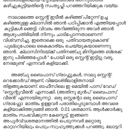
കഴിച്ചുകൂട്ടിയതിന്റെ സംതൃപ്തി പറഞ്ഞറിയിക്കുക വയ്യ.
നാലാമത്തെ സ്റ്റെന്റ് ഇടീൽ കഴിഞ്ഞ് പിറ്റേന്ന് ഉച്ച
കഴിഞ്ഞുള്ള ക്ലാസിൽ ഞാൻ പഠിപ്പിക്കാൻ എത്തിയപ്പോൾ
കുട്ടികൾ ഞെട്ടി. വിവരം അറിഞ്ഞിരുന്ന അവർ ഞാൻ
ആശുപത്രിയിൽ നിന്നും ചാടിപ്പോന്നതാണെന്ന്
വിശ്വസിച്ചു. ഇതൊക്കെ ഒരു പതിവായതുകൊണ്ട്
പുല്ലുപോലെ കൈകാര്യം ചെയ്യുകയാണെന്നു
ഞാൻ. ക്ലാസിനിടയ്ക്ക് പതിനഞ്ചു മിനിട്ടത്തെ ബ്രേക്
ഇനു പിരിഞ്ഞപ്പോൾ “ പോയി ഒരു സ്റ്റെന്റ് ഇട്ടിട്ടു വരൂ,
നേരമുണ്ട്’ എന്നവർ കളിയാക്കി.
അഞ്ചു ബൈപാസ് ഗ്രാഫ്റ്റുകൾ, നാലു സ്റ്റെന്റ്-
റെക്കോർഡ് ആണ്, വിജയശ്രീലാളിതനായി
തിളങ്ങുകയാണ്. ഓഫീസിലെ ഇ മെയിൽ പാസ് വേഡ്
“സ്റ്റെന്റുവീരൻ’ എന്നാക്കി. (അതിനു മുൻപ് ‘ബൈപാസ്
വീരൻ’ എന്നായിരുന്നു). ഒരു സ്റ്റെന്റോ ഒരു ബൈപാസ്
ഗ്രാഫ്റ്റോ മാത്രം ഉള്ളവർ പരാതിപ്പെടുമ്പോൾ അവരെ
കളിയാക്കിത്തുടങ്ങി ഞാൻ. 0.01 ശതമാന്ം ആൾക്കാർക്കു
മാത്രം സംഭവിക്കുന്ന കേസ്കെട്ട്. ഇങ്ങനെ
അപൂർവ്വശതമാനത്തിൽ പെടുന്നവർ മറ്റൊരു
കാറ്റഗറിയിലും പെടും-സുഹൃത്തുക്കൾ പറഞ്ഞു. ലോട്ടറി