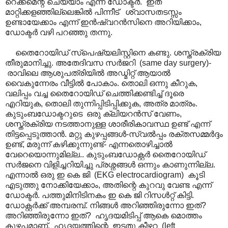
റെക്കമെന്റ് ചെയ്യാം എന്ന് ഡോക്ടർ. ഇത്
മാറ്റിക്കളഞ്ഞില്ലെങ്കിൽ പിന്നീട് ശ്വാസതടസ്സം
ഉണ്ടായേക്കാം എന്ന് ഇൻഷ്വറൻസിനെ അറിയിക്കാം,
ഡോക്ടർ വഴി പറഞ്ഞു തന്നു.
തൈറോയിഡ് സ്പെഷ്യലിസ്റ്റിനെ കണ്ടു. ശസ്ത്രക്രിയ
തീരുമാനിച്ചു. അതേദിവസ സർജറി (same day surgery)-
രാവിലെ ആശുപത്രിയിൽ അഡ്മിറ്റ് ആയാൽ
വൈകുന്നേരം വീട്ടിൽ പോകാം. തൊലി ഒന്നു കീറുക,
വലിപ്പം വച്ച തൈറോയിഡ് ചെത്തിക്കണ്ടിച്ച് ദൂരെ
എറിയുക, തൊലി തുന്നിപ്പിടിപ്പിക്കുക, അത്ര മാത്രം.
കുടുംബഡോക്ടറുടെ ഒരു ക്ലിയറൻസ് വേണം,
ശസ്ത്രക്രിയ നടത്താനുള്ള ശാരീരികാവസ്ഥ ഉണ്ട് എന്ന്
തിട്ടപ്പെടുത്താൻ. മറ്റു കുഴപ്പങ്ങൾ-സ്വൽ‌പ്പം രക്തസമ്മർദ്ദം
ഉണ്ട്, മരുന്ന് കഴിക്കുന്നുണ്ട്- എന്നതൊഴിച്ചാൽ
വേറെയൊന്നുമില്ല.. കുടുംബഡോക്റ്റർ തൈറോയിഡ്
സർജനെ വിളിച്ചറിയിച്ചു പ്രശ്നങ്ങൾ ഒന്നും കാണുന്നില്ല.
എന്നാൽ ഒരു ഇ കെ ജി (EKG electrocardiogram) കൂടി
എടുത്തു നോക്കിയേക്കാം, അതിന്റെ കുറവു വേണ്ട എന്ന്
ഡോക്ടർ. പത്തുമിനിടിനകം ഇ കെ ജി റിസൾറ്റ് കിട്ടി.
ഡോക്റ്റർക്ക് അമ്പരമ്പ്. നിങ്ങൾ അറിഞ്ഞിരുന്നോ ഇത്?
അറിഞ്ഞിരുന്നോ ഇത്? ഹൃദയമിടിപ്പ് ആകെ മൊത്തം
കുഴപ്പമാണ്. ഹൃദയത്തിന്റെ ഇടതു കീഴറ (left