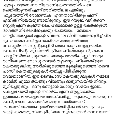
ഏതു പാട്ടാണ് ഈ വിദ്യാനികേതനത്തിൽ പ്ലേ
ചെയ്തിരുന്നത് എന്ന് അറിഞ്ഞില്ല എങ്കിലും
‘ഹൃദയത്തിൻ രോമാഞ്ചം’ എന്നതായിരിക്കും എന്ന്
എനിക്ക് നിശ്ചയമുണ്ടായിരുന്നു. ഈ റ്റ്യൂബ് വഴി തന്നെ
സ്റ്റെന്റ് എന്ന കുഞ്ഞ് പൈപ് ബ്ലോക്ക് ഉള്ള രക്തക്കുഴൽ
ഭാഗത്ത് നിക്ഷേപിക്കുകയും ചെയ്യാം. ബോധം
തെളിഞ്ഞപ്പോൾ എന്റെ പിൽക്കാല ജീവിതത്തെക്കുറിച്ച് ചില
ദൃഢധാരണകൾ ഉണ്ടാക്കിയെടുത്തു കഴിഞ്ഞു
ഡോക്റ്റർമാർ. സ്റ്റെന്റുകളിൽ ഒതുക്കപ്പെടാനുള്ളതല്ലെ
മകനേ നിന്റെ ഹൃദയവഴികളിലെ ബ്ലോക്കുകൾ, ബൈ
പാസ്സ് നിർമ്മിച്ചെടുക്കണം. അതും അഞ്ചെണ്ണം! നാളെ
രാവിലെ ഈ റോഡു വെട്ടൽ തുടങ്ങും. ബ്ലോക്ക് ഉള്ള
രക്തക്കുഴലിനു അരികിലൂടെയോ മുകളിലൂടെയോ “ബൈ
പാസ്” രക്തക്കുഴലുകൾ തയ്ച്ചു പിടിപ്പിക്കുന്ന
വേലയാ‍ാണിത്. ഈ ബൈപാസ് രക്തക്കുഴലുകൾ നമ്മ്ടെ
കാലിൽ ചുമ്മാ തലങ്ങും വിലങ്ങും ഓടുന്നവയിൽ നിന്നും
മുറിച്ചെടുക്കും. ഒന്നു ഞെട്ടാൻ പോലും സമയം ഇല്ല.
പകച്ചുപോയി എന്റെ ബാല്യം എന്ന ആപ്തവാക്യം
ഇതോടെ മലയാളഭാഷ അംഗീകരിച്ചു. കൂടെയുണ്ടായിരുന്ന
മകൾ, ജോലി കഴിഞ്ഞ് മടങ്ങുന്ന ഭാര്യയോട്
തന്മയത്വത്തോടെ ഇത് അവതരിപ്പിക്കാൻ ഒരാളെ ചട്ടം
കെട്ടി. കരഞ്ഞു നിലവിളിച്ച് അലമ്പുണ്ടാക്കാൻ റെഡിയായി