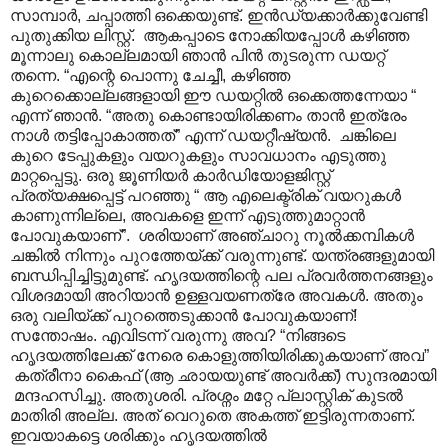
സാമ്പാർ, ചപ്പാത്തി ഒക്കെയുണ്ട്. ഇൻഡ്യക്കാർക്കുവേണ്ടി
പുതുക്കിയ ലിസ്റ്റ്. ആകപ്പാടെ നോക്കിയപ്പോൾ കഴിഞ്ഞ
മൂന്നാലു കൊല്ലമായി ഞാൻ പിൻ തുടരുന്ന ഡയറ്റ്
തന്നെ. “എന്റെ പൊന്നു ചേച്ചീ, കഴിഞ്ഞ
കുറെക്കൊല്ലങ്ങളായി ഈ ഡയറ്റിൽ ഒക്കെത്തന്നേയാ “
എന്ന് ഞാൻ. “അതു കൊണ്ടായിരിക്കണം താൻ ഇത്രേം
നാൾ തട്ടിപ്പോകാത്തത്” എന്ന് ഡയറ്റീഷ്യൻ. ചങ്കിലെ
കുറെ ടേപ്പുകളും വയറുകളും സാവധാനം എടുത്തു
മാറ്റപ്പെട്ടു. ഒരു ജൂണിയർ കാർഡിയോളജിസ്റ്റ്
പ്രത്യക്ഷപ്പെട്ട് പറഞ്ഞു “ ആ എലെക്ട്രിക് വയറുകൾ
കാണുന്നില്ലെ, അവകളെ ഇന്ന് എടുത്തുമാറ്റാൻ
പോവുകയാണ്”. ശരിയാണ് അഞ്ചാറു നൂൽക്കമ്പികൾ
ചങ്കിൽ നിന്നും പുറത്തേയ്ക്ക് വരുന്നുണ്ട്. യന്ത്രങ്ങളുമായി
ബന്ധിപ്പിച്ചിട്ടുമുണ്ട്. ഹൃദയത്തിന്റെ പല പ്രവർത്തനങ്ങളും
വിശദമായി അറിയാൻ ഉള്ളവയണത്രേ അവകൾ. അതും
ഒരു വലിയ്ക്ക് പുറത്തെടുക്കാൻ പോവുകയാണ്!
സന്തോഷം. എവിടന്ന് വരുന്നു അവ? “നിങ്ങടെ
ഹൃദയത്തിലേക്ക് നേരെ കൊളുത്തിയിരിക്കുകയാണ് അവ”
കത്രീനാ കൈഫ് (ആ ഛായയുണ്ട് അവർക്ക്) സുന്ദരമായി
മന്ദഹസിച്ചു. അതുശരി. പ്രശ്നം മറ്റേ പ്ലാസ്റ്റിക് കുടൽ
മാതിരി അല്ല. അത് വെറുതെ അകത്ത് ഇട്ടിരുന്നതാണ്.
ഇവയാകട്ടെ ശരിക്കും ഹൃദയത്തിൽ