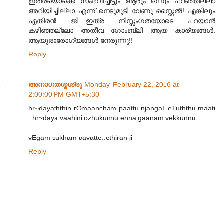
ഇത്രയൊക്കെ സംഭവിച്ചിട്ടും ആരും ഒന്നും പറഞ്ഞില്ലാ
അറിയിച്ചില്ലാ എന്ന് നെടുമുടി വേണു സ്റ്റൈൽ! എങ്കിലും
എതിരൻ ജീ....ഇത്ര നിസ്സംഗതയോടെ പറയാൻ
കഴിഞ്ഞല്ലോ അതീവ ഗോംബ്ലി ആയ കാര്യങ്ങൾ.
ആയുരാരോഗ്യങ്ങൾ നേരുന്നു!!
Reply
അനാഗതശ്മശ്രു
Monday, February 22, 2016 at
2:00:00 PM GMT+5:30
hr~dayaththin rOmaancham paattu njangaL eTuththu maati
..hr~daya vaahini ozhukunnu enna gaanam vekkunnu..
vEgam sukham aavatte..ethiran ji
Reply