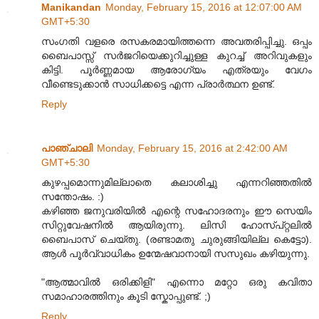
Manikandan
Monday, February 15, 2016 at 12:07:00 AM
GMT+5:30
സംഗതി വളരെ രസകരമായിത്തന്നെ അവതരിപ്പിച്ചു. ഒപ്പം
ബൈപാസ്സ് സർജറിയെക്കുറിച്ചുള്ള കുറച്ച് അറിവുകളും
കിട്ടി. പൂർണ്ണമായ ആരോഗ്യം എത്രയും വേഗം
വീണ്ടെടുക്കാൻ സാധിക്കട്ടെ എന്ന പ്രാർത്ഥന ഉണ്ട്.
Reply
പാഞ്ചാലി
Monday, February 15, 2016 at 2:42:00 AM
GMT+5:30
കുഴപ്പമൊന്നുമില്ലാതെ കലാശിച്ചു എന്നറിഞ്ഞതിൽ
സന്തോഷം. :)
കഴിഞ്ഞ ജനുവരിയിൽ എന്റെ സഹോദരനും ഈ സെയിം
സിറ്റുവേഷനിൽ ആയിരുന്നു. ലിസി ഹോസ്പ്റ്റലിൽ
ബൈപാസ് ചെയ്തു. (രണ്ടാമതു ചുരുങ്ങിയില്ല കെട്ടോ).
ആൾ പൂർവ്വാധികം ഉന്മേഷവാനായി സസുഖം കഴിയുന്നു.
"ആത്മാവിൽ ഒരിക്കിളി" എന്നൊ മറ്റോ ഒരു കവിതാ
സമാഹാരത്തിനും കൂടി സ്കോപ്പുണ്ട്. ;)
Reply