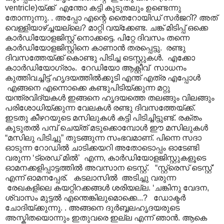
ventricle)യ്ക്ക് എന്തോ കട്ടി കൂടുതലും ഉണ്ടെന്നു
തോന്നുന്നു. . അപ്പോ എന്റെ തൈറോയിഡ് സർജറി? അത്
വെള്ളിയാഴ്ച്ചയല്ലെ? മാറ്റി വയ്ക്കേണ്ട. ചങ്ക് മിടിപ്പ് ഒക്കെ
കാർഡിയോളജിസ്റ്റ് നൊക്കട്ടെ. പിറ്റേ ദിവസം തന്നെ
കാർഡിയോളജിസ്റ്റിനെ കാണാൻ തരപ്പെട്ടു. രണ്ടു
ദിവസത്തേയ്ക്ക് കൊണ്ടു പിടിച്ച ടെസ്റ്റുകൾ. എക്കോ
കാ‍ാർഡിയോഗ്രാം. റേഡിയോ ആക്റ്റീവ് സാധനം
കുത്തിവച്ചിട്ട് ഹൃദയത്തിൽക്കൂടി എന്ത് എത്ര എപ്പോൾ
എങ്ങനെ എന്നൊക്കെ കണ്ടുപിടിയ്ക്കുന്ന മറ്റു
യന്ത്രവിദ്യകൾ ഇങ്ങനെ ഹൃദയത്തെ തലങ്ങും വിലങ്ങും
പരിശോധിയ്ക്കുന്ന വേലകൾ രണ്ടു ദിവസത്തേയ്ക്ക്.
ഇടതു കീഴറയുടെ മസിലുകൾ കട്ടി പിടിച്ചിട്ടുണ്ട്. രക്തം
കൂടുതൽ പമ്പ് ചെയ്ത് മടുക്കൊമ്പോൾ ഈ മസിലുകൾ
“മസിലു പിടിച്ചു” തുടങ്ങുന്ന സംഭവമാണ്. പിന്നെ സദാ
ഓടുന്ന റോഡിൽ ചാടിക്കയറി അതോടൊപ്പം ഓടേണ്ടി
വരുന്ന ‘ട്രെഡ് മിൽ’ എന്ന, കാർഡിയോളജിസ്റ്റുകളൂടെ
ഓമനക്കളിപ്പാട്ടത്തിൽ അവസാന ടെസ്റ്റ്. “സ്റ്റ്രെസ് ടെസ്റ്റ്’
എന്ന് ഓമനപ്പേര്. കടലാസിൽ അടിച്ചു വരുന്ന
രേഖകളിലെ കയറ്റിറക്കങ്ങൾ ശരിയല്ല. ‘ചങ്കിനു വേദന,
ശ്വാസം മുട്ടൽ എന്തെങ്കിലുമൊക്കെ...? ഡോക്ടർ
ചോദിയ്ക്കുന്നു. . അങ്ങനെ ദുർബ്ബലഹൃദയരുടെ
അസ്കിതയൊന്നും ഇതുവരെ ഇല്ല എന്ന് ഞാൻ. ആകെ