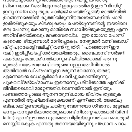
(പിന്നെയാണ് അറിയുന്നത് ഇദ്ദേഹത്തിന്റെ ഈ “വിസിറ്റ്”
ഇനു നല്ല ഒരു തുക ചാർജ്ജ് ചെയ്തിട്ടുണ്ട്!) രാത്രിയിൽ
ഉറങ്ങണമെങ്കിൽ കുത്തിയിരുന്നിട്ട് തലയണകളിൽ ചാരി
ഇരിയ്ക്കുകയും കിടക്കുകയും ചെയ്യുന്നതിന്റെ ഇടയിലെ
ഒരു പോസു കൊണ്ടു മാത്രമേ സാധിയ്ക്കുകയുള്ളു എന്ന
അറിവ് ഒരിയ്ക്കലും മറക്കാവതല്ല. ഈ യോഗാ പോസ്
കുറെക്ക ഴിയുമ്പോൾ മാറിപ്പോകും, നേഴ്സുമാർ വന്ന് ബെഡ്
ഷീറ്റ് പുറകോട്ട് വലിച്ച് (“വൺ റ്റു ത്രീ..” പറഞ്ഞാണ് ഈ
വലി) ഇരിപ്പ്/കിടപ്പ് ശരിയാക്കിത്തരും. ബൈപാസ് സർജറി
പലർക്കും ഷോക്ക് നൽകാറുണ്ട്-ജീവിതശൈലി അന്നു
മുതൽ പാടേ മാറേണ്ടി വരുമെന്നുള്ള അറിവിനാൽ.
അതിനാൽ ഡിപ്രഷനുള്ള മരുന്ന് വേണോ, തരട്ടേ
എന്നൊക്കെ ഡോക്റ്റർമാർ ചോദിച്ചുകൊണ്ടിരുന്നു.
പുകവലി/മദ്യം/മാംസം ഇതൊന്നും ശീലിക്കാത്ത എനിക്ക്
ജീവിതശൈലി മാറ്റേണ്ടതില്ലെന്നതിനാൽ ഇനിയും
പണ്ടത്തെപ്പോലെ ആനന്ദതുന്ദിലമായ ജീവിതം തുടരുക
എന്നതിൽ ആഹ്ലാദിക്കുകയാണ് എന്ന് ഞാൻ. അഞ്ചു
ബ്ലോക്ക് ഉണ്ടായിട്ടും ചങ്കിനു വേദനയോ ശ്വാസം മുട്ടലോ
ഒന്നും വന്നുഭവിക്കാത്തതുകൊണ്ട് നിശബ്ദഘാതകൻ (silent
killer) എന്ന് ഈ അസുഖത്തെ വിളിയ്ക്കുന്നതിലെ പൊരുൾ
മനസ്സിലാകുക എന്നതു തന്നെയായിരുന്നു പ്രധാന പാഠം.