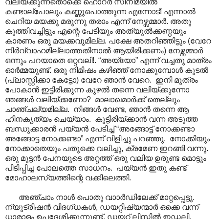
വലിയ്ക്കുന്നതൊക്കെ ഹൊറർ സിനിമയിൽ
കണ്ടാല്പോലും കണ്ണുപൊത്തുന്ന എന്നോട്! എന്നാൽ
ചെറിയ മയക്കു മരുന്നു തരാം എന്ന് നേഴ്സമ്മാർ. അതു
കുത്തിവച്ചിട്ടും എന്റെ പേടിയും അത്യുൽക്കണ്ഠയും
കാരണം ഒരു മയക്കവുമില്ല. പക്ഷേ അതറിഞ്ഞിട്ടും (വേറേ
നിർവ്വാഹമില്ലാത്തതിനാൽ ആയിരിക്കണം) നേഴ്സമ്മാർ
ഒന്നും പറയാതെ ഒറ്റവലി!. “അയ്യോ” എന്ന് വച്ചതു മാത്രം
ഓർമ്മയുണ്ട്. ഒരു നിമിഷം കഴിഞ്ഞ് നോക്കുമ്പോൾ കുടൽ
(പ്ലാസ്റ്റിക്കാ കേട്ടോ) വേറേ ഞാൻ വേറെ. ഇനി മൂത്രം
പോകാൻ ഇട്ടിരിക്കുന്ന കുഴൽ തന്നെ വലിയ്ക്കുന്നോ
ഞങ്ങൾ വലിയ്ക്കണോ? മാലാഖമാർക്ക് തെല്ലും
ചാഞ്ചല്യമില്ല. നിങ്ങൾ വേണ്ട, ഞാൻ തന്നെ ആ
ഹീനകൃത്യം ചെയ്യാം. കൂട്ടിരിയ്ക്കാൻ വന്ന അടുത്ത
ബന്ധുക്കാരൻ പയ്യൻ പേടിച്ച് “അങ്ങോട്ട് നോക്കണ്ടാ
അങ്ങോട്ട നോക്കണ്ടാ” എന്ന് വിളിച്ചു പറഞ്ഞു. നോക്കിയും
നോക്കാതെയും പതുക്കെ വലിച്ചു, ക്രമേണ ഇറങ്ങി വന്നു.
ഒരു മുട്ടൻ പേനയുടെ അറ്റത്ത് ഒരു വലിയ ഉരുണ്ട മൊട്ടും
പിടിപ്പിച്ച പോലത്തെ സാധനം. പയ്യൻ ഇതു കണ്ട്
മോഹാലസ്യത്തിന്റെ വക്കിലെത്തി.
അഞ്ചാം നാൾ പൊതു വാ‍ാർഡിലേക്ക് മാറ്റപ്പെട്ടു.
ന്യുട്രീഷൻ വിദഗ്ധകൾ, ഡയറ്റീഷ്യന്മാർ ഒക്കെ വന്ന്
ധാരാളം ഉപദേശിക്കുന്നുണ്ട്. ഡയറ്റ് ലിസ്റ്റിൽ ഇഡ്ഡലി,