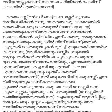
മാറിയ നേഴ്സുകളാണ്. ഈ വേല പഠിയ്ക്കാൻ പോലീസ്
ക്യാമ്പിൽ എത്തിയവരാണ്).
ബൈപാസ്സ് വഴികൾ വെട്ടിയ ഡോക്റ്റർ കുശലം
അന്വേഷിക്കാൻ വന്നു. നേരത്തെ ഒരു കാറകടത്തിൽ
നെഞ്ചിലെ ഒരു രക്തക്കുഴൽ (mammary artery)
ചതഞ്ഞതുകൊണ്ട് അത് ബൈപാസ് ഉണ്ടാക്കാൻ
ഉപയോഗിക്കാൻ പറ്റിയില്ല എന്ന് പറഞ്ഞു. അതുകൊണ്ട്
ഇടതും വലതും കാലുകളിൽ നിന്ന് നല്ല നീളത്തിൽ
കൂടുതൽ രക്തക്കുഴലുകൾ മുറിച്ച് എടുക്കേണ്ടി വന്നത്രെ.
ഐ സി യു (അധികമൊന്നും വസ്ത്രം ഉടുക്കാൻ
ആശുപത്രിക്കാർ തന്നിട്ടില്ല. പുറകുവശം തുറന്ന
ളോഹപോലൊന്ന് നാണം മറയ്ക്കും, എന്നാലൊട്ട് ഇല്ല
എന്ന മട്ട് ആണ്. ഐ സി യു എന്നത് 'I see you'
എന്നാണെന്ന് ഒരു സുഹൃത്ത് പറഞ്ഞത്
ശരിയായിത്തോന്നി.) ഇൽ ഒരു രോഗിയ്ക്ക് ഒരു നേഴ്സ് എന്ന
രീതി ആയതുകൊണ്ട് കാര്യങ്ങളൊക്കെ
കുശാൽ.വൈകുന്നേരം ഒരു മലയാളി ഡോക്റ്റർ വന്ന്
കുറെ കുറ്റപ്പെടുത്തലും പഴിചാരലുമായി (ഡോക്റ്റർമാർ
ചെയ്യരുതാത്തതാൺ ഇത്) ഒച്ചയെടുത്ത് ആനന്ദിപ്പിച്ചു.
അദ്ദേഹം ഒരു പുസ്തകം എഴുതിയിട്ടുണ്ടെന്നും അത്
വായിയ്ക്കാത്തതു കൊണ്ടാണ് ഇതൊക്കെ
സംഭവിച്ചതെന്നും അങ്ങോർ ആണയിട്ടു പറഞ്ഞു.