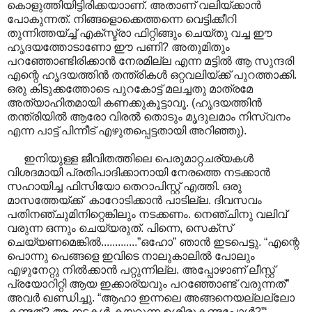
കൊളുത്തിയിട്ടിരിക്കയാ‍ാണ്. അതാണ് വലിയ്ക്കാൻ
പോകുന്നത്. നിങ്ങളൊക്കെത്തന്നെ വെട്ടിക്കീറി
തുന്നിത്തയ്ച്ച് എക്സ്ട്രാ ഫിറ്റിങ്ങും ചെയ്തു വച്ച ഈ
ഹൃദയത്തോടാണോ ഈ പണി? അതുമിതും
പറഞ്ഞോണ്ടിരിക്കാൻ നേരമില്ല എന്ന മട്ടിൽ ആ സുന്ദരി
എന്റെ ഹൃദയത്തിൻ തന്ത്രികൾ ഒറ്റവലിയ്ക്ക് പുറത്താക്കി.
ഒരു കിടുക്കത്തോടെ പുറകോട്ട് മലച്ചതു മാത്രമേ
അത്യാഹിതമായി കണക്കുകൂട്ടാവൂ. (ഹൃദയത്തിൻ
തന്ത്രിയിൽ ആരോ വിരൽ തൊടും മൃദുലമാം നിസ്വനം
എന്ന പാട്ട് പിന്നീട് എഴുതപ്പെട്ടതായി അറിഞ്ഞു).
ഇനിയുള്ള ജീവിതത്തിലെ പെരുമാറ്റചര്യകൾ
വിശദമായി പ്രതിപാദിക്കാനായി നേരത്തെ നടക്കാൻ
സഹായിച്ച ഫിസിയോ തെറാപിസ്റ്റ് എത്തി. ഒരു
മാസത്തേയ്ക്ക് കാറോടിക്കാൻ പാടില്ല. ദിവസവം
പതിനഞ്ചുമിനിറ്റെങ്കിലും നടക്കണം. നെഞ്ചിനു വലിവ്
വരുന്ന ഒന്നും ചെയ്യരുത്. പിന്നെ, സെക്സ്
ചെയ്യണമെങ്കിൽ.............”ഒഹോ” ഞാൻ ഇടപെട്ടു. “എന്റെ
പൊന്നു പെങ്ങളെ ഇവിടെ നാലുകാലിൽ പോലും
എഴുനേറ്റു നിൽക്കാൻ പറ്റുന്നില്ല. അപ്പോഴാണ് ലീസ്റ്റ്
പ്രയോറിറ്റി ആയ ഇക്കാര്യവും പറഞ്ഞോണ്ട് വരുന്നത്”
അവർ ഖണ്ഡിച്ചു. “ആഹാ ഇന്നലെ അങ്ങനെയല്ലല്ലോ
കണ്ടത്? ആ നടകൾ കയറുന്ന ഉശിരുകണ്ടപ്പോൾ?”‘