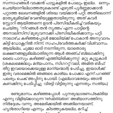
സന്നാഹങ്ങൾ വടക്കൻ പാട്ടുകളിൽ പോലും ഇല്ല. ഒന്നും
ചെയ്യാനില്ലാത്തതുകൊണ്ട് എഴുതി പൂർണ്ണമാക്കാൻ
പറ്റാത്ത ലേഖനങ്ങളിൽ ശ്രദ്ധ വയ്ക്കാൻ പറ്റി. അതിലൊന്ന്
മാതൃഭൂമിയ്ക്ക് വേണ്ടിയുള്ളതായിരുന്നു. അത് കവർ
സ്റ്റോറി ആയിത്തന്നെ ഉടൻ പ്രസിദ്ധീകരിച്ച് വരികയും
ചെയ്തു. “നിറങ്ങൾ തൻ നൃത്തം’എന്ന പാട്ടിന്റെ
അനാലിസിസ് മുഴുവനാക്കി പ്രസിദ്ധീകരിക്കാനും പറ്റി.
നാലാഴ്ച കഴിഞ്ഞപ്പോൾ ജോലിയ്ക്ക് പോകാൻ അനുവാദം
കിട്ടി ഡോക്റ്ററിൽ നിന്ന്. സഹപ്രവർത്തകർക്ക് വിശ്വാസം
ആയില്ല, ചുമ്മാ ഓടി നടന്നിരുന്ന, യാതൊരു
ലക്ഷണങ്ങളുമില്ലാതിരുന്ന ആൾ അഞ്ച് ബ്ലോക്കിനു
ബൈ പാസും കഴിഞ്ഞ് എത്തിയിരിക്കുന്നു! മറ്റു കൂട്ടുകാർ
(ശകലമെങ്കിലും മദ്യപാനം, സിഗററ്റ് വലി, അമിത ബീഫ്
തീറ്റ ഇവയൊക്കെയുള്ള മാന്യന്മാർ) പേടിച്ചു. ഇയാൾക്ക്
ഇതു വരാമെങ്കിൽ ഞങ്ങടെ കാര്യം പോക്കാ എന്ന് പറഞ്ഞ്
പലരും ചെക് അപ്പിനു പോയി. (എല്ലാവരേയും ഞാൻ
കണക്കിനു പേടിപ്പിച്ചു വിരട്ടി വിട്ടിരുന്നു എന്നതും സത്യം)
രണ്ടുമാസം കഴിഞ്ഞപ്പോൾ പുനരുദ്ധാരണപ്രക്രിയ
എന്നു വിളിയ്ക്കാവുന്ന 'rehabilitation' അഭ്യാസത്തിനു
നിർദ്ദേശം വന്നു. അമേരിക്കയിൽ അങ്ങിനെയാണ്,
ഹൃദ്രോഗിയെ എന്നും കിടത്തുകയല്ല, മറിച്ച്