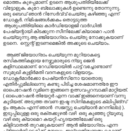
മൊത്തം കുഴപ്പമാണ്. ഉടനെ ആശുപത്രിയിലേക്ക്
വിട്ടോളുക. കുറേ ബ്ലോക്കുകൾ ഉണ്ടെന്നു തോന്നുന്നു.
ഒരു ബെഡ് ഞാൻ റിസേർവ്വ് ചെയ്തു കഴിഞ്ഞു എന്ന്
ഡോക്റ്റർ. നിമിഷങ്ങൾക്കകം തൊട്ടടുത്ത
ആശുപത്രിയിലെ കാർഡിയോളജി വാർഡിൽ
പേഷ്യന്റായി കിടക്കുന്ന സീനിലേക്ക് ക്യാമെറ പാൻ
ചെയ്യുന്നു.ആ ഞ്ജിയോഗ്രാം ചെയ്തു നോക്കുകയാണ്
ഉടനെ. സ്റ്റെന്റ് ഇടണമെങ്കിൽ അക്കൂടെ ചെയ്യാം.
ആഞ് ജിയോഗ്രാം ചെയ്യുന്ന മുറിയാകട്ടെ
രസികത്തികളായ നേഴ്സുമാരുടെ ന്യൂ ജെൻ
കളിസ്ഥലമാണ്. റേഡിയോയിൽ പാട്ട് വച്ചോണ്ടാണ്
സുമുഖി കുളിർമതി വദനകളുടെ വിളയാട്ടം.
ഡോക്റ്റർമാർക്കോ പേഷ്യൻസിനോ യാതൊരു
എതിർപ്പുമില്ലെന്നു കണ്ടു പിടിച്ച ശേഷമാണത്രേ ഈ
ഓപെറേഷൻ റൂമിനെ ഇങ്ങനെ ഉത്സവപ്പറമ്പാക്കി മാറ്റിയത്.
( ഓപെറേഷൻ തിയേറ്റർ എന്ന വാക്ക് ഇങ്ങനെയാണ് വന്നു
കൂടിയത്. അടുത്ത തവണ ഇഷ്ട സിനിമകളുടെ ക്ലിപ്പിങ്സ്
ഉം ആകാം എന്ന് ഞാൻ സജസ്റ്റു ചെയ്യാൻ മറന്നില്ല) ).
ഇടുപ്പിലുള്ള ഒരു രക്തക്കുഴൽ വഴി ഒരു കുഞ്ഞു റ്റ്യൂബു
വഴി ഒരു ക്യാമെറ കയറ്റി ഹൃദയത്തിലേക്ക് ഒരു
കിളിവാതൽ തുറക്കുകയാണ് ആൻ ജിയോഗ്രാം എന്ന
പ്രിയദർനി ടെക്നിക്ക്. ബോധം ഇല്ലാതിരുന്നതു കൊണ്ട്