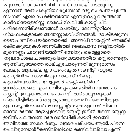
പുനരധിവാസം (rehabilitation) നന്നായി നടക്കുന്നു,
എന്നാൽ അത് പകുതിയാകുമ്പോൾ ഒരു ചെക് അപ് ഉണ്ട്.
സംഗതി എല്ലാം ശരിയാണോ എന്ന് ഉറപ്പു വരുത്താൻ.
കാർഡിയോളജിസ്റ്റ് ‘ട്രെഡ് മില്ലി‘ൽ കയറ്റി ചില
പരീക്ഷണനിരീക്ഷണങ്ങൾ ചെയ്തു. മോണിറ്ററിലെ
ഗ്രാഫുകളൊക്കെ അന്തസ്സാരവിഹീനങ്ങൾ. ദാ കിടക്കുന്നു
ബൈപാസ് ചെ യ്തതൊക്കെ! അഞ്ച് ഗ്രാഫ്റ്റിൽ -അഞ്ച്
രക്തക്കുഴലുകൾ അഞ്ചിടത്ത് ബൈപാസ് വെട്ടിയതിൽ-
മൂന്നെണ്ണം ചുരുങ്ങിയമർന്ന് ഒന്നിനും കൊള്ളാതെ
നൂലുപോലെ ചാഞ്ഞുകിടക്കുകയാണത്രേ! മറ്റു രണ്ടെണ്ണം
ആണ് ഹൃദയത്തെ രക്ഷിച്ചുപോരുന്നത്. മൂന്നുമാസം
പോലും ആയില്ല ഈ വഴിവെട്ടൽ നടന്നിട്ട്. വളരെ
അപൂർവ്വം സംഭവിക്കുന്ന കേസ്. വീണ്ടും
ആഞ്ജിയോഗ്രാം. നേഴ്സുമാർ ടെക്നീഷയ്ൻസ്
ഇവർക്കൊക്കെ എന്നെ വീണ്ടും കണ്ടതിൽ സന്തോഷം.
സ്റ്റെന്റ് ഇടുക തന്നെ പോം വഴി. രക്തക്കുഴലുകൾ
വികസിച്ചിരിക്കാൻ ഒരു കുഞ്ഞു പൈപ് വിക്ഷേപിക്കുക
എന്ന കൃത്യമാണ് ഈ സ്റ്റെന്റ് ഇടുക എന്നത്. പിന്നെ
ഒന്നോ രണ്ടോ ആഴ്ച്ച ഇടവിട്ട് സ്റ്റെന്റ് ഇടീൽ തന്നെ സ്റ്റെന്റ്
ഇടീൽ. പലതവണ ഒരേ വാർഡിൽ കയറി ഇറങ്ങി
അവിടത്തെ സകലർക്കും വളരെ പരിചയം ആയി. പിന്നെ
ചെല്ലുമ്പോൾ “കണ്ടില്ലല്ലോ കണ്ടില്ലല്ലോ എന്ന്