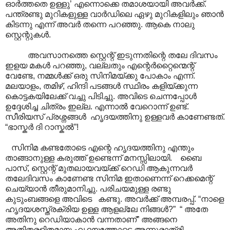
ഓർത്തതെ ഉള്ളു’ എന്നൊക്കെ തമാശയായി അവർക്ക്.
പന്ത്രണ്ടു മുറികളുള്ള വാർഡിലെ ഏഴു മുറികളിലും ഞാൻ
കിടന്നു എന്ന് അവർ തന്നെ പറഞ്ഞു. ആകെ നാലു
സ്റ്റെന്റുകൾ.
അവസാനത്തെ സ്റ്റെന്റ് ഇടുന്നതിന്റെ തലേ ദിവസം
ഇളയ മകൾ പറഞ്ഞു, വല്ലതും എന്റെർറ്റൈന്മെന്റ്
വേണ്ടേ, നമ്മൾക്ക് ഒരു സിനിമയ്ക്കു പോകാം എന്ന്.
മലയാളം, തമിഴ്, ഹിന്ദി പടങ്ങൾ സ്ഥിരം കളിയ്ക്കുന്ന
കൊട്ടകയിലേക്ക് വച്ചു പിടിച്ചു. അവിടെ ചെന്നപ്പോൾ
ഉദ്ദേശിച്ച ചിത്രം ഇല്ല. എന്നാൽ വേറൊന്ന് ഉണ്ട്.
സീരിയസ് പ്രശ്നങ്ങൾ ഹൃദയത്തിനു ഉള്ളവർ കാണേണ്ടത്.
“ഭാസ്കർ ദി റാസ്കൽ”!
സിനിമ കണ്ടതോടെ എന്റെ ഹൃദയത്തിനു എന്തും
താങ്ങാനുള്ള കരുത്ത് ഉണ്ടെന്ന് മനസ്സിലായി. ബൈ
പാസ്, സ്റ്റെന്റ് മുതലായവയ്ക്ക് റെഡി ആകുന്നവർ
തലേദിവസം കാണേണ്ട സിനിമ ഇതാണെന്ന് റെക്കമെന്റ്
ചെയ്യാൻ തീരുമാനിച്ചു. പരിചയമുള്ള രണ്ടു
കുടുംബങ്ങളെ അവിടെ കണ്ടു. അവർക്ക് അമ്പരപ്പ്. “നാളെ
ഹൃദയശസ്ത്രക്രിയ ഉള്ള ആളല്ലേ നിങ്ങൾ?” “ അതേ
അതിനു റെഡിയാകാൻ വന്നതാണ്” അങ്ങനെ
അതിതരളിതമായ ഹൃദയത്തോടെ അന്നുരാത്രി