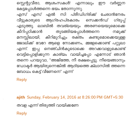
സ്റ്റെന്റുവീരാ, ആശംസകൾ! എന്നാലും ഈ വർണ്ണന
കേട്ടപ്പോൾത്തന്നെ ഭയം തോന്നുന്നു.
എസ് എസ് എൽ സി പ്രീഡിഗ്രിക്ക് ചേരാൻനേരം
വീട്ടുകാരുടെ ആഗ്രഹപ്രകാരം സെക്കൻഡ് ഗ്രൂപ്പ്
എടുത്തു. ലാബിൽ തവര്യെയും അരണയെയുമൊക്കെ
കീറിപ്പഠിക്കാൻ തുടങ്ങിയപ്പോൾത്തന്നെ നമുക്ക്
മനസ്സിലായി, കീറിമുറിച്ചും രക്തം കണ്ടുമൊക്കെയുള്ള
ജോലിക്ക് വേറേ ആളെ നോക്കണം, മ്മളേക്കൊണ്ട് പറ്റൂലാ
എന്ന്. ഇപ്പ നെഞ്ചിൻകൂടൊക്കെ അറക്കവാളുകൊണ്ട്
വെട്ടിപ്പൊളിക്കുന്ന കാര്യം വായിച്ചപ്പോ എന്നോട് ഞാൻ
തന്നെ പറയുവാ, "അജിത്തേ, നീ രക്ഷപ്പെട്ടു. നീയെങ്ങാനും
ഡോക്ടർ ആയിരുന്നെങ്കിൽ ആദ്യത്തെ ക്ലാസിൽ ത്തന്നെ
ബോധം കെട്ട് വീണേനെ" എന്ന്
Reply
ajith
Sunday, February 14, 2016 at 8:26:00 PM GMT+5:30
തവള എന്ന് തിരുത്തി വായിക്കണേ
Reply