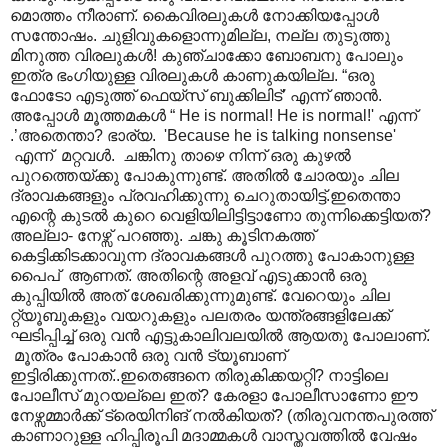
മൊത്തം നീരാണ്. കൈവിരലുകൾ നോക്കിയപ്പോൾ
സന്തോഷം. ചുളിവുകളൊന്നുമില്ല, നല്ല തുടുത്തു
മിനുത്ത വിരലുകൾ! കുഞ്ചാക്കോ ബോബനു പോലും
ഇത്ര ഭംഗിയുള്ള വിരലുകൾ കാണുകയില്ല. “ഒരു
ഫോടോ എടുത്ത് ഫെയ്സ് ബുക്കിലിട്’ എന്ന് ഞാൻ.
അപ്പോൾ മൂത്തമകൾ “ He is normal! He is normal!' എന്ന്
.’അതെന്താ? ഭാര്യ. 'Because he is talking nonsense'
എന്ന് മറ്റവൾ. ചങ്കിനു താഴെ നിന്ന് ഒരു കുഴൽ
പുറത്തെയ്ക്കു പോകുന്നുണ്ട്. അതിൽ ചോരയും ചില
ദ്രാവകങ്ങളും പ്രവഹിക്കുന്നു ചെറുതായിട്ട്.ഇതെന്താ
എന്റെ കുടൽ കുറെ വെളിയിലിട്ടിട്ടാണോ തുന്നിക്കെട്ടിയത്?
അല്ലാ- നേഴ്സ് പറഞ്ഞു. ചങ്കു കൂടിനകത്ത്
കെട്ടിക്കിടക്കാവുന്ന ദ്രാവകങ്ങൾ പുറത്തു പോകാനുള്ള
പൈപ് ആണത്. അതിന്റെ അളവ് എടുക്കാൻ ഒരു
കുപ്പിയിൽ അത് ശേഖരിക്കുന്നുമുണ്ട്. വേറെയും ചില
റ്റ്യൂബുകളും വയറുകളും പലതരം യന്ത്രങ്ങളിലേക്ക്
ഘടിപ്പിച്ച് ഒരു വൻ എട്ടുകാലിവലയിൽ ആയതു പോലാണ്.
മൂത്രം പോകാൻ ഒരു വൻ ട്യൂബാണ്
ഇട്ടിരിക്കുന്നത്..ഇതെങ്ങനെ തിരുകിക്കയറ്റി? നാട്ടിലെ
പോലീസ് മുറയല്ലെ ഇത്? കേരളാ പോലീസാണോ ഈ
നേഴ്സമ്മാർക്ക് ട്രെയിനിങ് നൽകിയത്? (തിരുവനന്തപുരത്ത്
കാണാറുള്ള ഹിപ്പിരൂപി മദാമ്മകൾ വാസ്തവത്തിൽ വേഷം