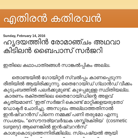
എതിരന്‍ കതിരവന്‍
Sunday, February 14, 2016
ഹൃദയത്തിൻ രോമാഞ്ചം അഥവാ
കിടിലൻ ബൈപാസ് സർജറി
ഇതിലെ കഥാപാത്രങ്ങൾ സാങ്കൽ‌പ്പികം അല്ല.
തൊണ്ടയിൽ ഗോയിറ്റർ സ്വൽ‌പ്പം കാണപ്പെടുന്ന
രീതിയിൽ ആയിരിക്കുന്നു. തൈറോയിഡ് ഗ്ലാൻഡ് വീക്കം
കുടുംബത്തിൽ പലർക്കുമുണ്ട്. കുഴപ്പമുള്ള സ്ഥിതിയല്ല.
കാരണം രക്തത്തിലെ തൈറോയിഡിന്റെ അളവ്
കൃത്യമാണ്. ‘ഇത് സർജറി കൊണ്ട് മാറ്റിക്കളയരുതോ’
ഡോക്ടർ ചോദിച്ചു. അസുഖം അല്ലാത്തതിനാൽ
ഇൻഷ്വറൻസ് പിന്നെ നമ്മക്ക് പണി തരുമോ എന്നു
സംശയം. “സൌന്ദര്യവർദ്ധക ശസ്ത്രക്രിയ’ (cosmetic
surgery) ആണെങ്കിൽ ഇൻഷ്വറൻസ്
കാശുകൊടുത്തെന്നിരിക്കില്ല. സ്പെഷ്യൽ ആയി