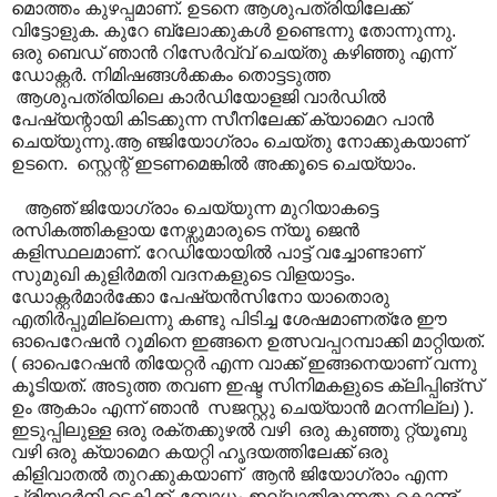
മൊത്തം കുഴപ്പമാണ്. ഉടനെ ആശുപത്രിയിലേക്ക്
വിട്ടോളുക. കുറേ ബ്ലോക്കുകൾ ഉണ്ടെന്നു തോന്നുന്നു.
ഒരു ബെഡ് ഞാൻ റിസേർവ്വ് ചെയ്തു കഴിഞ്ഞു എന്ന്
ഡോക്റ്റർ. നിമിഷങ്ങൾക്കകം തൊട്ടടുത്ത
ആശുപത്രിയിലെ കാർഡിയോളജി വാർഡിൽ
പേഷ്യന്റായി കിടക്കുന്ന സീനിലേക്ക് ക്യാമെറ പാൻ
ചെയ്യുന്നു.ആ ഞ്ജിയോഗ്രാം ചെയ്തു നോക്കുകയാണ്
ഉടനെ. സ്റ്റെന്റ് ഇടണമെങ്കിൽ അക്കൂടെ ചെയ്യാം.
ആഞ് ജിയോഗ്രാം ചെയ്യുന്ന മുറിയാകട്ടെ
രസികത്തികളായ നേഴ്സുമാരുടെ ന്യൂ ജെൻ
കളിസ്ഥലമാണ്. റേഡിയോയിൽ പാട്ട് വച്ചോണ്ടാണ്
സുമുഖി കുളിർമതി വദനകളുടെ വിളയാട്ടം.
ഡോക്റ്റർമാർക്കോ പേഷ്യൻസിനോ യാതൊരു
എതിർപ്പുമില്ലെന്നു കണ്ടു പിടിച്ച ശേഷമാണത്രേ ഈ
ഓപെറേഷൻ റൂമിനെ ഇങ്ങനെ ഉത്സവപ്പറമ്പാക്കി മാറ്റിയത്.
( ഓപെറേഷൻ തിയേറ്റർ എന്ന വാക്ക് ഇങ്ങനെയാണ് വന്നു
കൂടിയത്. അടുത്ത തവണ ഇഷ്ട സിനിമകളുടെ ക്ലിപ്പിങ്സ്
ഉം ആകാം എന്ന് ഞാൻ സജസ്റ്റു ചെയ്യാൻ മറന്നില്ല) ).
ഇടുപ്പിലുള്ള ഒരു രക്തക്കുഴൽ വഴി ഒരു കുഞ്ഞു റ്റ്യൂബു
വഴി ഒരു ക്യാമെറ കയറ്റി ഹൃദയത്തിലേക്ക് ഒരു
കിളിവാതൽ തുറക്കുകയാണ് ആൻ ജിയോഗ്രാം എന്ന
പ്രിയദർനി ടെക്നിക്ക്. ബോധം ഇല്ലാതിരുന്നതു കൊണ്ട്