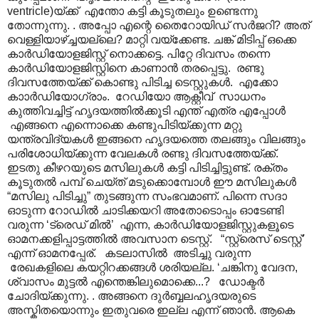
ventricle)യ്ക്ക് എന്തോ കട്ടി കൂടുതലും ഉണ്ടെന്നു
തോന്നുന്നു. . അപ്പോ എന്റെ തൈറോയിഡ് സർജറി? അത്
വെള്ളിയാഴ്ച്ചയല്ലെ? മാറ്റി വയ്ക്കേണ്ട. ചങ്ക് മിടിപ്പ് ഒക്കെ
കാർഡിയോളജിസ്റ്റ് നൊക്കട്ടെ. പിറ്റേ ദിവസം തന്നെ
കാർഡിയോളജിസ്റ്റിനെ കാണാൻ തരപ്പെട്ടു. രണ്ടു
ദിവസത്തേയ്ക്ക് കൊണ്ടു പിടിച്ച ടെസ്റ്റുകൾ. എക്കോ
കാ‍ാർഡിയോഗ്രാം. റേഡിയോ ആക്റ്റീവ് സാധനം
കുത്തിവച്ചിട്ട് ഹൃദയത്തിൽക്കൂടി എന്ത് എത്ര എപ്പോൾ
എങ്ങനെ എന്നൊക്കെ കണ്ടുപിടിയ്ക്കുന്ന മറ്റു
യന്ത്രവിദ്യകൾ ഇങ്ങനെ ഹൃദയത്തെ തലങ്ങും വിലങ്ങും
പരിശോധിയ്ക്കുന്ന വേലകൾ രണ്ടു ദിവസത്തേയ്ക്ക്.
ഇടതു കീഴറയുടെ മസിലുകൾ കട്ടി പിടിച്ചിട്ടുണ്ട്. രക്തം
കൂടുതൽ പമ്പ് ചെയ്ത് മടുക്കൊമ്പോൾ ഈ മസിലുകൾ
“മസിലു പിടിച്ചു” തുടങ്ങുന്ന സംഭവമാണ്. പിന്നെ സദാ
ഓടുന്ന റോഡിൽ ചാടിക്കയറി അതോടൊപ്പം ഓടേണ്ടി
വരുന്ന ‘ട്രെഡ് മിൽ’ എന്ന, കാർഡിയോളജിസ്റ്റുകളൂടെ
ഓമനക്കളിപ്പാട്ടത്തിൽ അവസാന ടെസ്റ്റ്. “സ്റ്റ്രെസ് ടെസ്റ്റ്’
എന്ന് ഓമനപ്പേര്. കടലാസിൽ അടിച്ചു വരുന്ന
രേഖകളിലെ കയറ്റിറക്കങ്ങൾ ശരിയല്ല. ‘ചങ്കിനു വേദന,
ശ്വാസം മുട്ടൽ എന്തെങ്കിലുമൊക്കെ...? ഡോക്ടർ
ചോദിയ്ക്കുന്നു. . അങ്ങനെ ദുർബ്ബലഹൃദയരുടെ
അസ്കിതയൊന്നും ഇതുവരെ ഇല്ല എന്ന് ഞാൻ. ആകെ