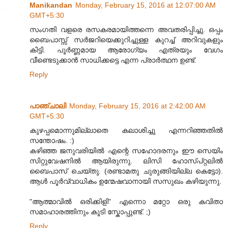
Manikandan
Monday, February 15, 2016 at 12:07:00 AM
GMT+5:30
സംഗതി വളരെ രസകരമായിത്തന്നെ അവതരിപ്പിച്ചു. ഒപ്പം
ബൈപാസ്സ് സർജറിയെക്കുറിച്ചുള്ള കുറച്ച് അറിവുകളും
കിട്ടി. പൂർണ്ണമായ ആരോഗ്യം എത്രയും വേഗം
വീണ്ടെടുക്കാൻ സാധിക്കട്ടെ എന്ന പ്രാർത്ഥന ഉണ്ട്.
Reply
പാഞ്ചാലി
Monday, February 15, 2016 at 2:42:00 AM
GMT+5:30
കുഴപ്പമൊന്നുമില്ലാതെ കലാശിച്ചു എന്നറിഞ്ഞതിൽ
സന്തോഷം. :)
കഴിഞ്ഞ ജനുവരിയിൽ എന്റെ സഹോദരനും ഈ സെയിം
സിറ്റുവേഷനിൽ ആയിരുന്നു. ലിസി ഹോസ്പ്റ്റലിൽ
ബൈപാസ് ചെയ്തു. (രണ്ടാമതു ചുരുങ്ങിയില്ല കെട്ടോ).
ആൾ പൂർവ്വാധികം ഉന്മേഷവാനായി സസുഖം കഴിയുന്നു.
"ആത്മാവിൽ ഒരിക്കിളി" എന്നൊ മറ്റോ ഒരു കവിതാ
സമാഹാരത്തിനും കൂടി സ്കോപ്പുണ്ട്. ;)
Reply