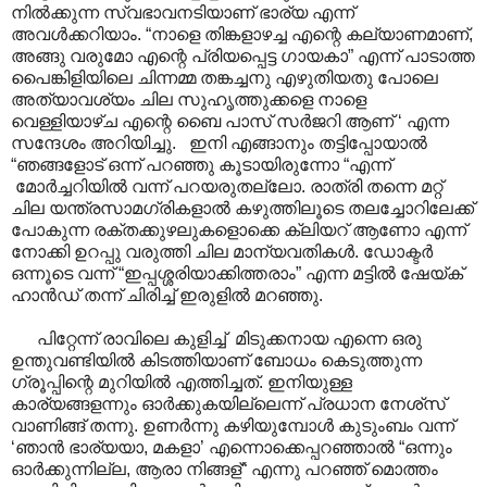
നിൽക്കുന്ന സ്വഭാവനടിയാണ് ഭാര്യ എന്ന്
അവൾക്കറിയാം. “നാളെ തിങ്കളാഴച്ച എന്റെ കല്യാണമാണ്,
അങ്ങു വരുമോ എന്റെ പ്രിയപ്പെട്ട ഗായകാ” എന്ന് പാടാത്ത
പൈങ്കിളിയിലെ ചിന്നമ്മ തങ്കച്ചനു എഴുതിയതു പോലെ
അത്യാവശ്യം ചില സുഹൃത്തുക്കളെ നാളെ
വെള്ളിയാഴ്ച എന്റെ ബൈ പാസ് സർജറി ആണ് ‘ എന്ന
സന്ദേശം അറിയിച്ചു. ഇനി എങ്ങാനും തട്ടിപ്പോയാൽ
“ഞങ്ങളോട് ഒന്ന് പറഞ്ഞു കൂടായിരുന്നോ “എന്ന്
മോർച്ചറിയിൽ വന്ന് പറയരുതല്ലോ. രാത്രി തന്നെ മറ്റ്
ചില യന്ത്രസാമഗ്രികളാൽ കഴുത്തിലൂടെ തലച്ചോറിലേക്ക്
പോകുന്ന രക്തക്കുഴലുകളൊക്കെ ക്ലിയറ് ആണോ എന്ന്
നോക്കി ഉറപ്പു വരുത്തി ചില മാന്യവതികൾ. ഡോക്ടർ
ഒന്നൂടെ വന്ന് “ഇപ്പശ്ശരിയാക്കിത്തരാം” എന്ന മട്ടിൽ ഷേയ്ക്
ഹാൻഡ് തന്ന് ചിരിച്ച് ഇരുളിൽ മറഞ്ഞു.
പിറ്റേന്ന് രാവിലെ കുളിച്ച് മിടുക്കനായ എന്നെ ഒരു
ഉന്തുവണ്ടിയിൽ കിടത്തിയാണ് ബോധം കെടുത്തുന്ന
ഗ്രൂപ്പിന്റെ മുറിയിൽ എത്തിച്ചത്. ഇനിയുള്ള
കാര്യങ്ങളന്നും ഓർക്കുകയില്ലെന്ന് പ്രധാന നേശ്സ്
വാണിങ്ങ് തന്നു. ഉണർന്നു കഴിയുമ്പോൾ കുടുംബം വന്ന്
‘ഞാൻ ഭാര്യയാ, മകളാ’ എന്നൊക്കെപ്പറഞ്ഞാൽ “ഒന്നും
ഓർക്കുന്നില്ല, ആരാ നിങ്ങള്“ എന്നു പറഞ്ഞ് മൊത്തം