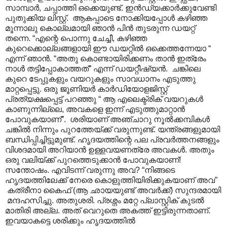
സാമ്പാർ, ചപ്പാത്തി ഒക്കെയുണ്ട്. ഇൻഡ്യക്കാർക്കുവേണ്ടി
പുതുക്കിയ ലിസ്റ്റ്. ആകപ്പാടെ നോക്കിയപ്പോൾ കഴിഞ്ഞ
മൂന്നാലു കൊല്ലമായി ഞാൻ പിൻ തുടരുന്ന ഡയറ്റ്
തന്നെ. “എന്റെ പൊന്നു ചേച്ചീ, കഴിഞ്ഞ
കുറെക്കൊല്ലങ്ങളായി ഈ ഡയറ്റിൽ ഒക്കെത്തന്നേയാ “
എന്ന് ഞാൻ. “അതു കൊണ്ടായിരിക്കണം താൻ ഇത്രേം
നാൾ തട്ടിപ്പോകാത്തത്” എന്ന് ഡയറ്റീഷ്യൻ. ചങ്കിലെ
കുറെ ടേപ്പുകളും വയറുകളും സാവധാനം എടുത്തു
മാറ്റപ്പെട്ടു. ഒരു ജൂണിയർ കാർഡിയോളജിസ്റ്റ്
പ്രത്യക്ഷപ്പെട്ട് പറഞ്ഞു “ ആ എലെക്ട്രിക് വയറുകൾ
കാണുന്നില്ലെ, അവകളെ ഇന്ന് എടുത്തുമാറ്റാൻ
പോവുകയാണ്”. ശരിയാണ് അഞ്ചാറു നൂൽക്കമ്പികൾ
ചങ്കിൽ നിന്നും പുറത്തേയ്ക്ക് വരുന്നുണ്ട്. യന്ത്രങ്ങളുമായി
ബന്ധിപ്പിച്ചിട്ടുമുണ്ട്. ഹൃദയത്തിന്റെ പല പ്രവർത്തനങ്ങളും
വിശദമായി അറിയാൻ ഉള്ളവയണത്രേ അവകൾ. അതും
ഒരു വലിയ്ക്ക് പുറത്തെടുക്കാൻ പോവുകയാണ്!
സന്തോഷം. എവിടന്ന് വരുന്നു അവ? “നിങ്ങടെ
ഹൃദയത്തിലേക്ക് നേരെ കൊളുത്തിയിരിക്കുകയാണ് അവ”
കത്രീനാ കൈഫ് (ആ ഛായയുണ്ട് അവർക്ക്) സുന്ദരമായി
മന്ദഹസിച്ചു. അതുശരി. പ്രശ്നം മറ്റേ പ്ലാസ്റ്റിക് കുടൽ
മാതിരി അല്ല. അത് വെറുതെ അകത്ത് ഇട്ടിരുന്നതാണ്.
ഇവയാകട്ടെ ശരിക്കും ഹൃദയത്തിൽ