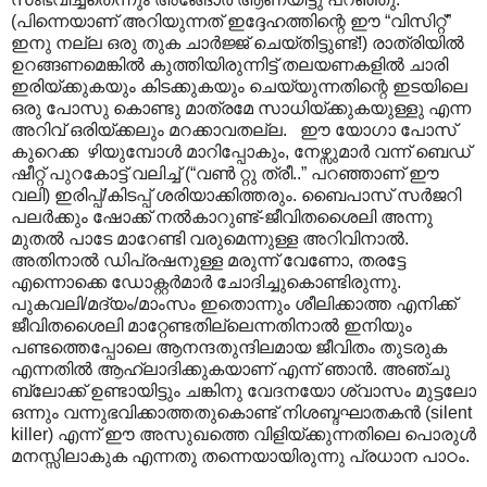
(പിന്നെയാണ് അറിയുന്നത് ഇദ്ദേഹത്തിന്റെ ഈ “വിസിറ്റ്”
ഇനു നല്ല ഒരു തുക ചാർജ്ജ് ചെയ്തിട്ടുണ്ട്!) രാത്രിയിൽ
ഉറങ്ങണമെങ്കിൽ കുത്തിയിരുന്നിട്ട് തലയണകളിൽ ചാരി
ഇരിയ്ക്കുകയും കിടക്കുകയും ചെയ്യുന്നതിന്റെ ഇടയിലെ
ഒരു പോസു കൊണ്ടു മാത്രമേ സാധിയ്ക്കുകയുള്ളു എന്ന
അറിവ് ഒരിയ്ക്കലും മറക്കാവതല്ല. ഈ യോഗാ പോസ്
കുറെക്ക ഴിയുമ്പോൾ മാറിപ്പോകും, നേഴ്സുമാർ വന്ന് ബെഡ്
ഷീറ്റ് പുറകോട്ട് വലിച്ച് (“വൺ റ്റു ത്രീ..” പറഞ്ഞാണ് ഈ
വലി) ഇരിപ്പ്/കിടപ്പ് ശരിയാക്കിത്തരും. ബൈപാസ് സർജറി
പലർക്കും ഷോക്ക് നൽകാറുണ്ട്-ജീവിതശൈലി അന്നു
മുതൽ പാടേ മാറേണ്ടി വരുമെന്നുള്ള അറിവിനാൽ.
അതിനാൽ ഡിപ്രഷനുള്ള മരുന്ന് വേണോ, തരട്ടേ
എന്നൊക്കെ ഡോക്റ്റർമാർ ചോദിച്ചുകൊണ്ടിരുന്നു.
പുകവലി/മദ്യം/മാംസം ഇതൊന്നും ശീലിക്കാത്ത എനിക്ക്
ജീവിതശൈലി മാറ്റേണ്ടതില്ലെന്നതിനാൽ ഇനിയും
പണ്ടത്തെപ്പോലെ ആനന്ദതുന്ദിലമായ ജീവിതം തുടരുക
എന്നതിൽ ആഹ്ലാദിക്കുകയാണ് എന്ന് ഞാൻ. അഞ്ചു
ബ്ലോക്ക് ഉണ്ടായിട്ടും ചങ്കിനു വേദനയോ ശ്വാസം മുട്ടലോ
ഒന്നും വന്നുഭവിക്കാത്തതുകൊണ്ട് നിശബ്ദഘാതകൻ (silent
killer) എന്ന് ഈ അസുഖത്തെ വിളിയ്ക്കുന്നതിലെ പൊരുൾ
മനസ്സിലാകുക എന്നതു തന്നെയായിരുന്നു പ്രധാന പാഠം.