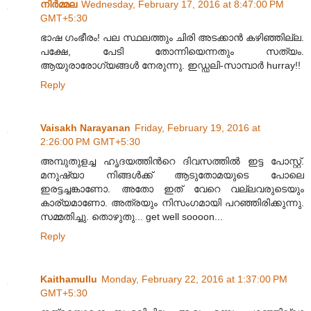
നിര്‍മ്മല
Wednesday, February 17, 2016 at 8:47:00 PM
GMT+5:30
ഭാഷ ഗംഭീരം! പല സ്ഥലത്തും ചിരി അടക്കാന്‍ കഴിഞ്ഞില്ല.
പക്ഷേ, പേടി തോന്നിയെന്നതും സത്യം.
ആയുരാരോഗ്യങ്ങള്‍ നേരുന്നു. ഇഡ്ഡലി-സാമ്പാര്‍ hurray!!
Reply
Vaisakh Narayanan
Friday, February 19, 2016 at
2:26:00 PM GMT+5:30
അമ്പുതുളച്ച ഹൃദയത്തിൻറെ ദിവസത്തിൽ ഇട്ട പോസ്റ്റ്.
മനുഷ്യാ നിങ്ങൾക്ക് ആടുതോമയുടെ പോലെ
ഇരട്ടച്ചങ്കാണോ. അതോ ഇത് വേറെ വല്ലവരുടെയും
കാര്യമാണോ. അത്രയും നിസംഗമായി പറഞ്ഞിരിക്കുന്നു.
സമ്മതിച്ചു. തൊഴുതു... get well soooon...
Reply
Kaithamullu
Monday, February 22, 2016 at 1:37:00 PM
GMT+5:30