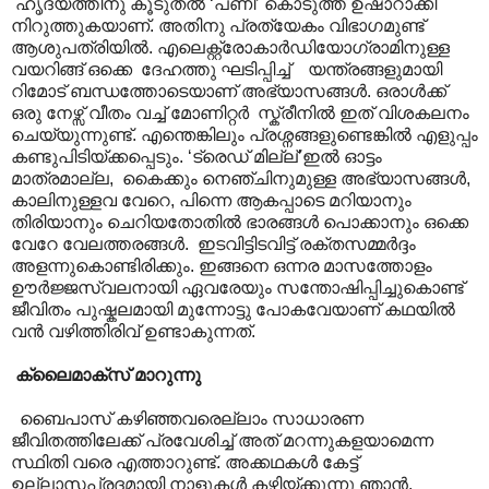
ഹൃദയത്തിനു കൂടുതൽ ‘പണി’ കൊടുത്ത് ഉഷാറാക്കി
നിറുത്തുകയാണ്. അതിനു പ്രത്യേകം വിഭാഗമുണ്ട്
ആശുപത്രിയിൽ. എലെക്റ്റ്രോകാർഡിയോഗ്രാമിനുള്ള
വയറിങ്ങ് ഒക്കെ ദേഹത്തു ഘടിപ്പിച്ച് യന്ത്രങ്ങളുമായി
റിമോട് ബന്ധത്തോടെയാണ് അഭ്യാസങ്ങൾ. ഒരാൾക്ക്
ഒരു നേഴ്സ് വീതം വച്ച് മോണിറ്റർ സ്ക്രീനിൽ ഇത് വിശകലനം
ചെയ്യുന്നുണ്ട്. എന്തെങ്കിലും പ്രശ്നങ്ങളുണ്ടെങ്കിൽ എളുപ്പം
കണ്ടുപിടിയ്ക്കപ്പെടും. ‘ട്രെഡ് മില്ല്’ഇൽ ഓട്ടം
മാത്രമാല്ല, കൈക്കും നെഞ്ചിനുമുള്ള അഭ്യാസങ്ങൾ,
കാലിനുള്ളവ വേറെ, പിന്നെ ആകപ്പാടെ മറിയാനും
തിരിയാനും ചെറിയതോതിൽ ഭാരങ്ങൾ പൊക്കാനും ഒക്കെ
വേറേ വേലത്തരങ്ങൾ. ഇടവിട്ടിടവിട്ട് രക്തസമ്മർദ്ദം
അളന്നുകൊണ്ടിരിക്കും. ഇങ്ങനെ ഒന്നര മാസത്തോളം
ഊർജ്ജസ്വലനായി ഏവരേയും സന്തോഷിപ്പിച്ചുകൊണ്ട്
ജീവിതം പുഷ്കലമായി മുന്നോട്ടു പോകവേയാണ് കഥയിൽ
വൻ വഴിത്തിരിവ് ഉണ്ടാകുന്നത്.
ക്ലൈമാക്സ് മാറുന്നു
ബൈപാസ് കഴിഞ്ഞവരെല്ലാം സാധാരണ
ജീവിതത്തിലേക്ക് പ്രവേശിച്ച് അത് മറന്നുകളയാമെന്ന
സ്ഥിതി വരെ എത്താറുണ്ട്. അക്കഥകൾ കേട്ട്
ഉല്ലാസപ്രദമായി നാളുകൾ കഴിയ്ക്കുന്നു ഞാൻ.