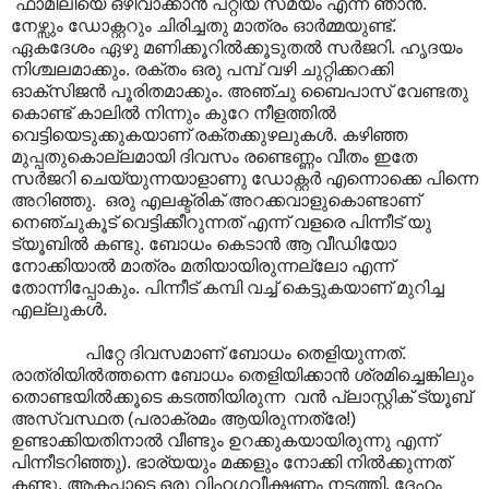
ഫാമിലിയെ ഒഴിവാക്കാൻ പറ്റിയ സമയം എന്ന് ഞാൻ.
നേഴ്സും ഡോക്റ്ററും ചിരിച്ചതു മാത്രം ഓർമ്മയുണ്ട്.
ഏകദേശം ഏഴു മണിക്കൂറിൽക്കൂടുതൽ സർജറി. ഹൃദയം
നിശ്ചലമാക്കും. രക്തം ഒരു പമ്പ് വഴി ചുറ്റിക്കറക്കി
ഓക്സിജൻ പൂരിതമാക്കും. അഞ്ചു ബൈപാസ് വേണ്ടതു
കൊണ്ട് കാലിൽ നിന്നും കുറേ നീളത്തിൽ
വെട്ടിയെടുക്കുകയാണ് രക്തക്കുഴലുകൾ. കഴിഞ്ഞ
മുപ്പതുകൊല്ലമായി ദിവസം രണ്ടെണ്ണം വീതം ഇതേ
സർജറി ചെയ്യുന്നയാളാണു ഡോക്റ്റർ എന്നൊക്കെ പിന്നെ
അറിഞ്ഞു. ഒരു എലക്ട്രിക് അറക്കവാളുകൊണ്ടാണ്
നെഞ്ചുകൂട് വെട്ടിക്കീറുന്നത് എന്ന് വളരെ പിന്നീട് യു
ട്യൂബിൽ കണ്ടു. ബോധം കെടാൻ ആ വീഡിയോ
നോക്കിയാൽ മാത്രം മതിയായിരുന്നല്ലോ എന്ന്
തോന്നിപ്പോകും. പിന്നീട് കമ്പി വച്ച് കെട്ടുകയാണ് മുറിച്ച
എല്ലുകൾ.
പിറ്റേ ദിവസമാണ് ബോധം തെളിയുന്നത്.
രാത്രിയിൽത്തന്നെ ബോധം തെളിയിക്കാൻ ശ്രമിച്ചെങ്കിലും
തൊണ്ടയിൽക്കൂടെ കടത്തിയിരുന്ന വൻ പ്ലാസ്റ്റിക് ട്യൂബ്
അസ്വസ്ഥത (പരാക്രമം ആയിരുന്നത്രേ!)
ഉണ്ടാക്കിയതിനാൽ വീണ്ടും ഉറക്കുകയായിരുന്നു എന്ന്
പിന്നീടറിഞ്ഞു). ഭാര്യയും മക്കളും നോക്കി നിൽക്കുന്നത്
കണ്ടു. ആകപ്പാടെ ഒരു വിഹഗവീക്ഷണം നടത്തി. ദേഹം