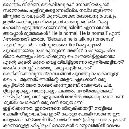
മൊത്തം നീരാണ്. കൈവിരലുകൾ നോക്കിയപ്പോൾ
സന്തോഷം. ചുളിവുകളൊന്നുമില്ല, നല്ല തുടുത്തു
മിനുത്ത വിരലുകൾ! കുഞ്ചാക്കോ ബോബനു പോലും
ഇത്ര ഭംഗിയുള്ള വിരലുകൾ കാണുകയില്ല. “ഒരു
ഫോടോ എടുത്ത് ഫെയ്സ് ബുക്കിലിട്’ എന്ന് ഞാൻ.
അപ്പോൾ മൂത്തമകൾ “ He is normal! He is normal!' എന്ന്
.’അതെന്താ? ഭാര്യ. 'Because he is talking nonsense'
എന്ന് മറ്റവൾ. ചങ്കിനു താഴെ നിന്ന് ഒരു കുഴൽ
പുറത്തെയ്ക്കു പോകുന്നുണ്ട്. അതിൽ ചോരയും ചില
ദ്രാവകങ്ങളും പ്രവഹിക്കുന്നു ചെറുതായിട്ട്.ഇതെന്താ
എന്റെ കുടൽ കുറെ വെളിയിലിട്ടിട്ടാണോ തുന്നിക്കെട്ടിയത്?
അല്ലാ- നേഴ്സ് പറഞ്ഞു. ചങ്കു കൂടിനകത്ത്
കെട്ടിക്കിടക്കാവുന്ന ദ്രാവകങ്ങൾ പുറത്തു പോകാനുള്ള
പൈപ് ആണത്. അതിന്റെ അളവ് എടുക്കാൻ ഒരു
കുപ്പിയിൽ അത് ശേഖരിക്കുന്നുമുണ്ട്. വേറെയും ചില
റ്റ്യൂബുകളും വയറുകളും പലതരം യന്ത്രങ്ങളിലേക്ക്
ഘടിപ്പിച്ച് ഒരു വൻ എട്ടുകാലിവലയിൽ ആയതു പോലാണ്.
മൂത്രം പോകാൻ ഒരു വൻ ട്യൂബാണ്
ഇട്ടിരിക്കുന്നത്..ഇതെങ്ങനെ തിരുകിക്കയറ്റി? നാട്ടിലെ
പോലീസ് മുറയല്ലെ ഇത്? കേരളാ പോലീസാണോ ഈ
നേഴ്സമ്മാർക്ക് ട്രെയിനിങ് നൽകിയത്? (തിരുവനന്തപുരത്ത്
കാണാറുള്ള ഹിപ്പിരൂപി മദാമ്മകൾ വാസ്തവത്തിൽ വേഷം