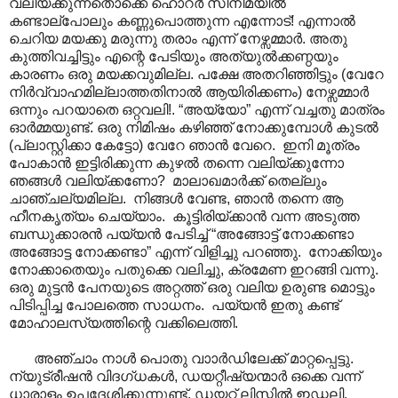
വലിയ്ക്കുന്നതൊക്കെ ഹൊറർ സിനിമയിൽ
കണ്ടാല്പോലും കണ്ണുപൊത്തുന്ന എന്നോട്! എന്നാൽ
ചെറിയ മയക്കു മരുന്നു തരാം എന്ന് നേഴ്സമ്മാർ. അതു
കുത്തിവച്ചിട്ടും എന്റെ പേടിയും അത്യുൽക്കണ്ഠയും
കാരണം ഒരു മയക്കവുമില്ല. പക്ഷേ അതറിഞ്ഞിട്ടും (വേറേ
നിർവ്വാഹമില്ലാത്തതിനാൽ ആയിരിക്കണം) നേഴ്സമ്മാർ
ഒന്നും പറയാതെ ഒറ്റവലി!. “അയ്യോ” എന്ന് വച്ചതു മാത്രം
ഓർമ്മയുണ്ട്. ഒരു നിമിഷം കഴിഞ്ഞ് നോക്കുമ്പോൾ കുടൽ
(പ്ലാസ്റ്റിക്കാ കേട്ടോ) വേറേ ഞാൻ വേറെ. ഇനി മൂത്രം
പോകാൻ ഇട്ടിരിക്കുന്ന കുഴൽ തന്നെ വലിയ്ക്കുന്നോ
ഞങ്ങൾ വലിയ്ക്കണോ? മാലാഖമാർക്ക് തെല്ലും
ചാഞ്ചല്യമില്ല. നിങ്ങൾ വേണ്ട, ഞാൻ തന്നെ ആ
ഹീനകൃത്യം ചെയ്യാം. കൂട്ടിരിയ്ക്കാൻ വന്ന അടുത്ത
ബന്ധുക്കാരൻ പയ്യൻ പേടിച്ച് “അങ്ങോട്ട് നോക്കണ്ടാ
അങ്ങോട്ട നോക്കണ്ടാ” എന്ന് വിളിച്ചു പറഞ്ഞു. നോക്കിയും
നോക്കാതെയും പതുക്കെ വലിച്ചു, ക്രമേണ ഇറങ്ങി വന്നു.
ഒരു മുട്ടൻ പേനയുടെ അറ്റത്ത് ഒരു വലിയ ഉരുണ്ട മൊട്ടും
പിടിപ്പിച്ച പോലത്തെ സാധനം. പയ്യൻ ഇതു കണ്ട്
മോഹാലസ്യത്തിന്റെ വക്കിലെത്തി.
അഞ്ചാം നാൾ പൊതു വാ‍ാർഡിലേക്ക് മാറ്റപ്പെട്ടു.
ന്യുട്രീഷൻ വിദഗ്ധകൾ, ഡയറ്റീഷ്യന്മാർ ഒക്കെ വന്ന്
ധാരാളം ഉപദേശിക്കുന്നുണ്ട്. ഡയറ്റ് ലിസ്റ്റിൽ ഇഡ്ഡലി,