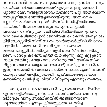
സന്നാഹങ്ങൾ വടക്കൻ പാട്ടുകളിൽ പോലും ഇല്ല. ഒന്നും
ചെയ്യാനില്ലാത്തതുകൊണ്ട് എഴുതി പൂർണ്ണമാക്കാൻ
പറ്റാത്ത ലേഖനങ്ങളിൽ ശ്രദ്ധ വയ്ക്കാൻ പറ്റി. അതിലൊന്ന്
മാതൃഭൂമിയ്ക്ക് വേണ്ടിയുള്ളതായിരുന്നു. അത് കവർ
സ്റ്റോറി ആയിത്തന്നെ ഉടൻ പ്രസിദ്ധീകരിച്ച് വരികയും
ചെയ്തു. “നിറങ്ങൾ തൻ നൃത്തം’എന്ന പാട്ടിന്റെ
അനാലിസിസ് മുഴുവനാക്കി പ്രസിദ്ധീകരിക്കാനും പറ്റി.
നാലാഴ്ച കഴിഞ്ഞപ്പോൾ ജോലിയ്ക്ക് പോകാൻ അനുവാദം
കിട്ടി ഡോക്റ്ററിൽ നിന്ന്. സഹപ്രവർത്തകർക്ക് വിശ്വാസം
ആയില്ല, ചുമ്മാ ഓടി നടന്നിരുന്ന, യാതൊരു
ലക്ഷണങ്ങളുമില്ലാതിരുന്ന ആൾ അഞ്ച് ബ്ലോക്കിനു
ബൈ പാസും കഴിഞ്ഞ് എത്തിയിരിക്കുന്നു! മറ്റു കൂട്ടുകാർ
(ശകലമെങ്കിലും മദ്യപാനം, സിഗററ്റ് വലി, അമിത ബീഫ്
തീറ്റ ഇവയൊക്കെയുള്ള മാന്യന്മാർ) പേടിച്ചു. ഇയാൾക്ക്
ഇതു വരാമെങ്കിൽ ഞങ്ങടെ കാര്യം പോക്കാ എന്ന് പറഞ്ഞ്
പലരും ചെക് അപ്പിനു പോയി. (എല്ലാവരേയും ഞാൻ
കണക്കിനു പേടിപ്പിച്ചു വിരട്ടി വിട്ടിരുന്നു എന്നതും സത്യം)
രണ്ടുമാസം കഴിഞ്ഞപ്പോൾ പുനരുദ്ധാരണപ്രക്രിയ
എന്നു വിളിയ്ക്കാവുന്ന 'rehabilitation' അഭ്യാസത്തിനു
നിർദ്ദേശം വന്നു. അമേരിക്കയിൽ അങ്ങിനെയാണ്,
ഹൃദ്രോഗിയെ എന്നും കിടത്തുകയല്ല, മറിച്ച്