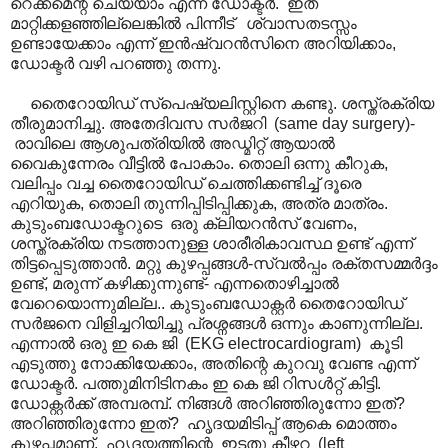
റെക്കമെന്റ് ചെയ്യാം എന്ന് ഡോക്ടർ. ഇത്
മാറ്റിക്കളഞ്ഞില്ലെങ്കിൽ പിന്നീട് ശ്വാസതടസ്സം
ഉണ്ടായേക്കാം എന്ന് ഇൻഷ്വറൻസിനെ അറിയിക്കാം,
ഡോക്ടർ വഴി പറഞ്ഞു തന്നു.
തൈറോയിഡ് സ്പെഷ്യലിസ്റ്റിനെ കണ്ടു. ശസ്ത്രക്രിയ
തീരുമാനിച്ചു. അതേദിവസ സർജറി (same day surgery)-
രാവിലെ ആശുപത്രിയിൽ അഡ്മിറ്റ് ആയാൽ
വൈകുന്നേരം വീട്ടിൽ പോകാം. തൊലി ഒന്നു കീറുക,
വലിപ്പം വച്ച തൈറോയിഡ് ചെത്തിക്കണ്ടിച്ച് ദൂരെ
എറിയുക, തൊലി തുന്നിപ്പിടിപ്പിക്കുക, അത്ര മാത്രം.
കുടുംബഡോക്ടറുടെ ഒരു ക്ലിയറൻസ് വേണം,
ശസ്ത്രക്രിയ നടത്താനുള്ള ശാരീരികാവസ്ഥ ഉണ്ട് എന്ന്
തിട്ടപ്പെടുത്താൻ. മറ്റു കുഴപ്പങ്ങൾ-സ്വൽ‌പ്പം രക്തസമ്മർദ്ദം
ഉണ്ട്, മരുന്ന് കഴിക്കുന്നുണ്ട്- എന്നതൊഴിച്ചാൽ
വേറെയൊന്നുമില്ല.. കുടുംബഡോക്റ്റർ തൈറോയിഡ്
സർജനെ വിളിച്ചറിയിച്ചു പ്രശ്നങ്ങൾ ഒന്നും കാണുന്നില്ല.
എന്നാൽ ഒരു ഇ കെ ജി (EKG electrocardiogram) കൂടി
എടുത്തു നോക്കിയേക്കാം, അതിന്റെ കുറവു വേണ്ട എന്ന്
ഡോക്ടർ. പത്തുമിനിടിനകം ഇ കെ ജി റിസൾറ്റ് കിട്ടി.
ഡോക്റ്റർക്ക് അമ്പരമ്പ്. നിങ്ങൾ അറിഞ്ഞിരുന്നോ ഇത്?
അറിഞ്ഞിരുന്നോ ഇത്? ഹൃദയമിടിപ്പ് ആകെ മൊത്തം
കുഴപ്പമാണ്. ഹൃദയത്തിന്റെ ഇടതു കീഴറ (left