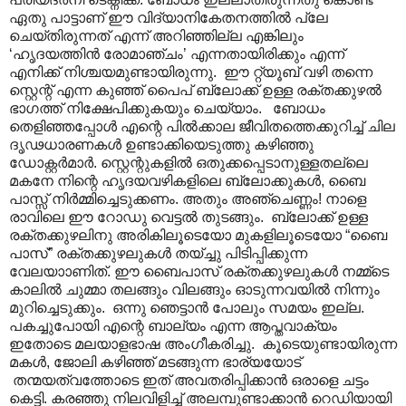
ഏതു പാട്ടാണ് ഈ വിദ്യാനികേതനത്തിൽ പ്ലേ
ചെയ്തിരുന്നത് എന്ന് അറിഞ്ഞില്ല എങ്കിലും
‘ഹൃദയത്തിൻ രോമാഞ്ചം’ എന്നതായിരിക്കും എന്ന്
എനിക്ക് നിശ്ചയമുണ്ടായിരുന്നു. ഈ റ്റ്യൂബ് വഴി തന്നെ
സ്റ്റെന്റ് എന്ന കുഞ്ഞ് പൈപ് ബ്ലോക്ക് ഉള്ള രക്തക്കുഴൽ
ഭാഗത്ത് നിക്ഷേപിക്കുകയും ചെയ്യാം. ബോധം
തെളിഞ്ഞപ്പോൾ എന്റെ പിൽക്കാല ജീവിതത്തെക്കുറിച്ച് ചില
ദൃഢധാരണകൾ ഉണ്ടാക്കിയെടുത്തു കഴിഞ്ഞു
ഡോക്റ്റർമാർ. സ്റ്റെന്റുകളിൽ ഒതുക്കപ്പെടാനുള്ളതല്ലെ
മകനേ നിന്റെ ഹൃദയവഴികളിലെ ബ്ലോക്കുകൾ, ബൈ
പാസ്സ് നിർമ്മിച്ചെടുക്കണം. അതും അഞ്ചെണ്ണം! നാളെ
രാവിലെ ഈ റോഡു വെട്ടൽ തുടങ്ങും. ബ്ലോക്ക് ഉള്ള
രക്തക്കുഴലിനു അരികിലൂടെയോ മുകളിലൂടെയോ “ബൈ
പാസ്” രക്തക്കുഴലുകൾ തയ്ച്ചു പിടിപ്പിക്കുന്ന
വേലയാ‍ാണിത്. ഈ ബൈപാസ് രക്തക്കുഴലുകൾ നമ്മ്ടെ
കാലിൽ ചുമ്മാ തലങ്ങും വിലങ്ങും ഓടുന്നവയിൽ നിന്നും
മുറിച്ചെടുക്കും. ഒന്നു ഞെട്ടാൻ പോലും സമയം ഇല്ല.
പകച്ചുപോയി എന്റെ ബാല്യം എന്ന ആപ്തവാക്യം
ഇതോടെ മലയാളഭാഷ അംഗീകരിച്ചു. കൂടെയുണ്ടായിരുന്ന
മകൾ, ജോലി കഴിഞ്ഞ് മടങ്ങുന്ന ഭാര്യയോട്
തന്മയത്വത്തോടെ ഇത് അവതരിപ്പിക്കാൻ ഒരാളെ ചട്ടം
കെട്ടി. കരഞ്ഞു നിലവിളിച്ച് അലമ്പുണ്ടാക്കാൻ റെഡിയായി