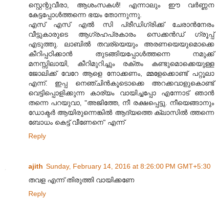
സ്റ്റെന്റുവീരാ, ആശംസകൾ! എന്നാലും ഈ വർണ്ണന
കേട്ടപ്പോൾത്തന്നെ ഭയം തോന്നുന്നു.
എസ് എസ് എൽ സി പ്രീഡിഗ്രിക്ക് ചേരാൻനേരം
വീട്ടുകാരുടെ ആഗ്രഹപ്രകാരം സെക്കൻഡ് ഗ്രൂപ്പ്
എടുത്തു. ലാബിൽ തവര്യെയും അരണയെയുമൊക്കെ
കീറിപ്പഠിക്കാൻ തുടങ്ങിയപ്പോൾത്തന്നെ നമുക്ക്
മനസ്സിലായി, കീറിമുറിച്ചും രക്തം കണ്ടുമൊക്കെയുള്ള
ജോലിക്ക് വേറേ ആളെ നോക്കണം, മ്മളേക്കൊണ്ട് പറ്റൂലാ
എന്ന്. ഇപ്പ നെഞ്ചിൻകൂടൊക്കെ അറക്കവാളുകൊണ്ട്
വെട്ടിപ്പൊളിക്കുന്ന കാര്യം വായിച്ചപ്പോ എന്നോട് ഞാൻ
തന്നെ പറയുവാ, "അജിത്തേ, നീ രക്ഷപ്പെട്ടു. നീയെങ്ങാനും
ഡോക്ടർ ആയിരുന്നെങ്കിൽ ആദ്യത്തെ ക്ലാസിൽ ത്തന്നെ
ബോധം കെട്ട് വീണേനെ" എന്ന്
Reply
ajith
Sunday, February 14, 2016 at 8:26:00 PM GMT+5:30
തവള എന്ന് തിരുത്തി വായിക്കണേ
Reply