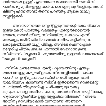
ഓർത്തതെ ഉള്ളു’ എന്നൊക്കെ തമാശയായി അവർക്ക്.
പന്ത്രണ്ടു മുറികളുള്ള വാർഡിലെ ഏഴു മുറികളിലും ഞാൻ
കിടന്നു എന്ന് അവർ തന്നെ പറഞ്ഞു. ആകെ നാലു
സ്റ്റെന്റുകൾ.
അവസാനത്തെ സ്റ്റെന്റ് ഇടുന്നതിന്റെ തലേ ദിവസം
ഇളയ മകൾ പറഞ്ഞു, വല്ലതും എന്റെർറ്റൈന്മെന്റ്
വേണ്ടേ, നമ്മൾക്ക് ഒരു സിനിമയ്ക്കു പോകാം എന്ന്.
മലയാളം, തമിഴ്, ഹിന്ദി പടങ്ങൾ സ്ഥിരം കളിയ്ക്കുന്ന
കൊട്ടകയിലേക്ക് വച്ചു പിടിച്ചു. അവിടെ ചെന്നപ്പോൾ
ഉദ്ദേശിച്ച ചിത്രം ഇല്ല. എന്നാൽ വേറൊന്ന് ഉണ്ട്.
സീരിയസ് പ്രശ്നങ്ങൾ ഹൃദയത്തിനു ഉള്ളവർ കാണേണ്ടത്.
“ഭാസ്കർ ദി റാസ്കൽ”!
സിനിമ കണ്ടതോടെ എന്റെ ഹൃദയത്തിനു എന്തും
താങ്ങാനുള്ള കരുത്ത് ഉണ്ടെന്ന് മനസ്സിലായി. ബൈ
പാസ്, സ്റ്റെന്റ് മുതലായവയ്ക്ക് റെഡി ആകുന്നവർ
തലേദിവസം കാണേണ്ട സിനിമ ഇതാണെന്ന് റെക്കമെന്റ്
ചെയ്യാൻ തീരുമാനിച്ചു. പരിചയമുള്ള രണ്ടു
കുടുംബങ്ങളെ അവിടെ കണ്ടു. അവർക്ക് അമ്പരപ്പ്. “നാളെ
ഹൃദയശസ്ത്രക്രിയ ഉള്ള ആളല്ലേ നിങ്ങൾ?” “ അതേ
അതിനു റെഡിയാകാൻ വന്നതാണ്” അങ്ങനെ
അതിതരളിതമായ ഹൃദയത്തോടെ അന്നുരാത്രി