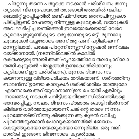
പിറ്റേന്നു തന്നെ പതുക്കെ നടക്കാൻ പരിശീലനം തന്നു
തുടങ്ങി. വീണുപോയാൽ താങ്ങായി അരയിൽ വലിയ
ബെൽറ്റ് ഉറപ്പിച്ചതിൽ രണ്ട് ഫിസിയോ തെറാപിസ്റ്റുകൾ
പിടിച്ചിട്ടുണ്ട്. ദേഹത്തു നിന്നുള്ള കുഴലുകൾ, വയറുകൾ
അവ ഘടിപ്പിച്ച യന്ത്രങ്ങൾ ഇവയൊക്കെയായി വേറെ
കുറെപ്പേരുമുണ്ട് കൂടെ. ഒരു ജാഥയുടെ മട്ട്. മൂന്നാലു
ചുവടുകൾ വച്ചതോടെ അന്ന് ആ പണി പറ്റില്ലെന്ന്
മനസ്സിലായി. പക്ഷേ പിറ്റേന്ന് നേഴ്സസ് സ്റ്റേഷൻ ഒന്ന് വലം
വയ്ക്കാനായി. (നടന്നില്ലെങ്കിൽ കാലിൽ
രക്തക്കട്ടയുണ്ടായി അത് ഹൃദയത്തിലോ തലച്ചോറിലോ
തങ്ങി കൂടുതൽ പ്രശ്നങ്ങൾ ഉണ്ടാകാതിരിക്കാനും
കൂടിയാണ് ഈ പരിശീലനം). മൂന്നാം ദിവസം നട
കയറാനുള്ള വിദ്യാപരിചയം തരികയാണ്. ശരീരത്തിനു
ബാലൻസ് ഉണ്ടോ കാലുകൾ ശരിക്ക് ശരീരം താങ്ങുമോ
എന്നൊക്കെ അറിയുവാനാണ് ഈ ചെയ്തി എങ്കിലും
നാലഞ്ചു നടകൾ ചവിട്ടിക്കയറിയത് സിൽബന്തികളെ
അമ്പരപ്പിച്ചു. നാലാം ദിവസം പ്രഭാതം പൊട്ടി വിടർന്നത്
കിടിലൻ വാർത്തയുമായാണ്. ചങ്കിന്റെ താഴെ നിന്നും
പുറത്തേയ്ക്ക് നീണ്ടു കിടക്കുന്ന ആ കുഴൽ വലിച്ചു
പുറത്തെടുക്കാ‍ാൻ പോവുകയാണത്രേ! ബോധം
കെടുത്തുകയോ മയക്കുകയോ ഒന്നുമില്ല, ഒരു വലി
മാത്രം! ഇങ്ങനെ ജീവനോടെ കുടൽമാല