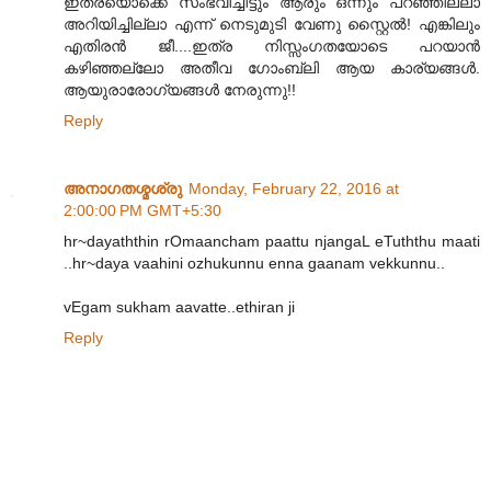
ഇത്രയൊക്കെ സംഭവിച്ചിട്ടും ആരും ഒന്നും പറഞ്ഞില്ലാ
അറിയിച്ചില്ലാ എന്ന് നെടുമുടി വേണു സ്റ്റൈൽ! എങ്കിലും
എതിരൻ ജീ....ഇത്ര നിസ്സംഗതയോടെ പറയാൻ
കഴിഞ്ഞല്ലോ അതീവ ഗോംബ്ലി ആയ കാര്യങ്ങൾ.
ആയുരാരോഗ്യങ്ങൾ നേരുന്നു!!
Reply
അനാഗതശ്മശ്രു
Monday, February 22, 2016 at
2:00:00 PM GMT+5:30
hr~dayaththin rOmaancham paattu njangaL eTuththu maati
..hr~daya vaahini ozhukunnu enna gaanam vekkunnu..
vEgam sukham aavatte..ethiran ji
Reply