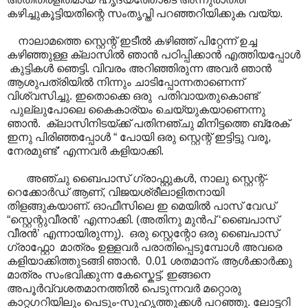
കഴിച്ചുകൂട്ടിയതിന്റെ സംതൃപ്തി പറഞ്ഞറിയിക്കുക വയ്യ.
നാലാമത്തെ സ്റ്റെന്റ് ഇടീൽ കഴിഞ്ഞ് പിറ്റേന്ന് ഉച്ച
കഴിഞ്ഞുള്ള ക്ലാസിൽ ഞാൻ പഠിപ്പിക്കാൻ എത്തിയപ്പോൾ
കുട്ടികൾ ഞെട്ടി. വിവരം അറിഞ്ഞിരുന്ന അവർ ഞാൻ
ആശുപത്രിയിൽ നിന്നും ചാടിപ്പോന്നതാണെന്ന്
വിശ്വസിച്ചു. ഇതൊക്കെ ഒരു പതിവായതുകൊണ്ട്
പുല്ലുപോലെ കൈകാര്യം ചെയ്യുകയാണെന്നു
ഞാൻ. ക്ലാസിനിടയ്ക്ക് പതിനഞ്ചു മിനിട്ടത്തെ ബ്രേക്
ഇനു പിരിഞ്ഞപ്പോൾ “ പോയി ഒരു സ്റ്റെന്റ് ഇട്ടിട്ടു വരൂ,
നേരമുണ്ട്’ എന്നവർ കളിയാക്കി.
അഞ്ചു ബൈപാസ് ഗ്രാഫ്റ്റുകൾ, നാലു സ്റ്റെന്റ്-
റെക്കോർഡ് ആണ്, വിജയശ്രീലാളിതനായി
തിളങ്ങുകയാണ്. ഓഫീസിലെ ഇ മെയിൽ പാസ് വേഡ്
“സ്റ്റെന്റുവീരൻ’ എന്നാക്കി. (അതിനു മുൻപ് ‘ബൈപാസ്
വീരൻ’ എന്നായിരുന്നു). ഒരു സ്റ്റെന്റോ ഒരു ബൈപാസ്
ഗ്രാഫ്റ്റോ മാത്രം ഉള്ളവർ പരാതിപ്പെടുമ്പോൾ അവരെ
കളിയാക്കിത്തുടങ്ങി ഞാൻ. 0.01 ശതമാന്ം ആൾക്കാർക്കു
മാത്രം സംഭവിക്കുന്ന കേസ്കെട്ട്. ഇങ്ങനെ
അപൂർവ്വശതമാനത്തിൽ പെടുന്നവർ മറ്റൊരു
കാറ്റഗറിയിലും പെടും-സുഹൃത്തുക്കൾ പറഞ്ഞു. ലോട്ടറി