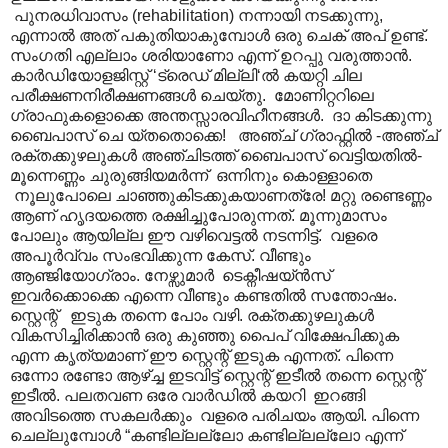
പുനരധിവാസം (rehabilitation) നന്നായി നടക്കുന്നു,
എന്നാൽ അത് പകുതിയാകുമ്പോൾ ഒരു ചെക് അപ് ഉണ്ട്.
സംഗതി എല്ലാം ശരിയാണോ എന്ന് ഉറപ്പു വരുത്താൻ.
കാർഡിയോളജിസ്റ്റ് ‘ട്രെഡ് മില്ലി‘ൽ കയറ്റി ചില
പരീക്ഷണനിരീക്ഷണങ്ങൾ ചെയ്തു. മോണിറ്ററിലെ
ഗ്രാഫുകളൊക്കെ അന്തസ്സാരവിഹീനങ്ങൾ. ദാ കിടക്കുന്നു
ബൈപാസ് ചെ യ്തതൊക്കെ! അഞ്ച് ഗ്രാഫ്റ്റിൽ -അഞ്ച്
രക്തക്കുഴലുകൾ അഞ്ചിടത്ത് ബൈപാസ് വെട്ടിയതിൽ-
മൂന്നെണ്ണം ചുരുങ്ങിയമർന്ന് ഒന്നിനും കൊള്ളാതെ
നൂലുപോലെ ചാഞ്ഞുകിടക്കുകയാണത്രേ! മറ്റു രണ്ടെണ്ണം
ആണ് ഹൃദയത്തെ രക്ഷിച്ചുപോരുന്നത്. മൂന്നുമാസം
പോലും ആയില്ല ഈ വഴിവെട്ടൽ നടന്നിട്ട്. വളരെ
അപൂർവ്വം സംഭവിക്കുന്ന കേസ്. വീണ്ടും
ആഞ്ജിയോഗ്രാം. നേഴ്സുമാർ ടെക്നീഷയ്ൻസ്
ഇവർക്കൊക്കെ എന്നെ വീണ്ടും കണ്ടതിൽ സന്തോഷം.
സ്റ്റെന്റ് ഇടുക തന്നെ പോം വഴി. രക്തക്കുഴലുകൾ
വികസിച്ചിരിക്കാൻ ഒരു കുഞ്ഞു പൈപ് വിക്ഷേപിക്കുക
എന്ന കൃത്യമാണ് ഈ സ്റ്റെന്റ് ഇടുക എന്നത്. പിന്നെ
ഒന്നോ രണ്ടോ ആഴ്ച്ച ഇടവിട്ട് സ്റ്റെന്റ് ഇടീൽ തന്നെ സ്റ്റെന്റ്
ഇടീൽ. പലതവണ ഒരേ വാർഡിൽ കയറി ഇറങ്ങി
അവിടത്തെ സകലർക്കും വളരെ പരിചയം ആയി. പിന്നെ
ചെല്ലുമ്പോൾ “കണ്ടില്ലല്ലോ കണ്ടില്ലല്ലോ എന്ന്