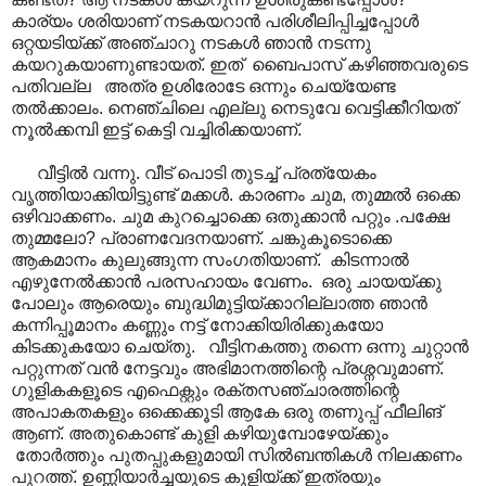
കാര്യം ശരിയാണ് നടകയറാൻ പരിശീലിപ്പിച്ചപ്പോൾ
ഒറ്റയടിയ്ക്ക് അഞ്ചാറു നടകൾ ഞാൻ നടന്നു
കയറുകയാണുണ്ടായത്. ഇത് ബൈപാസ് കഴിഞ്ഞവരുടെ
പതിവല്ല അത്ര ഉശിരോടേ ഒന്നും ചെയ്യേണ്ട
തൽക്കാലം. നെഞ്ചിലെ എല്ലു നെടുവേ വെട്ടിക്കീറിയത്
നൂൽക്കമ്പി ഇട്ട് കെട്ടി വച്ചിരിക്കയാണ്.
വീട്ടിൽ വന്നു. വീട് പൊടി തുടച്ച് പ്രത്യേകം
വൃത്തിയാക്കിയിട്ടുണ്ട് മക്കൾ. കാരണം ചുമ, തുമ്മൽ ഒക്കെ
ഒഴിവാക്കണം. ചുമ കുറച്ചൊക്കെ ഒതുക്കാൻ പറ്റും .പക്ഷേ
തുമ്മലോ? പ്രാണവേദനയാണ്. ചങ്കുകൂടൊക്കെ
ആകമാനം കുലുങ്ങുന്ന സംഗതിയാണ്. കിടന്നാൽ
എഴുനേൽക്കാൻ പരസഹായം വേണം. ഒരു ചായയ്ക്കു
പോലും ആരെയും ബുദ്ധിമുട്ടിയ്ക്കാറില്ലാത്ത ഞാൻ
കന്നിപ്പൂമാനം കണ്ണും നട്ട് നോക്കിയിരിക്കുകയോ
കിടക്കുകയോ ചെയ്തു. വീട്ടിനകത്തു തന്നെ ഒന്നു ചുറ്റാൻ
പറ്റുന്നത് വൻ നേട്ടവും അഭിമാനത്തിന്റെ പ്രശ്നവുമാണ്.
ഗുളികകളൂടെ എഫെക്റ്റും രക്തസഞ്ചാരത്തിന്റെ
അപാകതകളും ഒക്കെക്കൂടി ആകേ ഒരു തണുപ്പ് ഫീലിങ്
ആണ്. അതുകൊണ്ട് കുളി കഴിയുമ്പോഴേയ്ക്കും
തോർത്തും പുതപ്പുകളുമായി സിൽബന്തികൾ നിലക്കണം
പുറത്ത്. ഉണ്ണിയാർച്ചയുടെ കുളിയ്ക്ക് ഇത്രയും