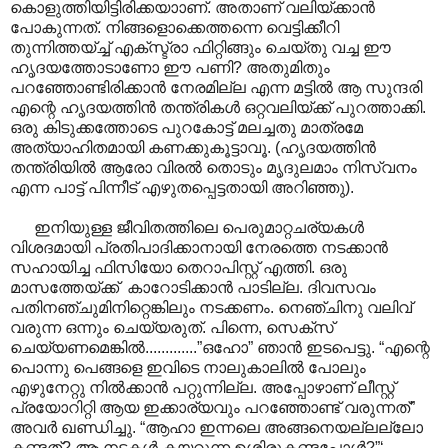
കൊളുത്തിയിട്ടിരിക്കയാ‍ാണ്. അതാണ് വലിയ്ക്കാൻ
പോകുന്നത്. നിങ്ങളൊക്കെത്തന്നെ വെട്ടിക്കീറി
തുന്നിത്തയ്ച്ച് എക്സ്ട്രാ ഫിറ്റിങ്ങും ചെയ്തു വച്ച ഈ
ഹൃദയത്തോടാണോ ഈ പണി? അതുമിതും
പറഞ്ഞോണ്ടിരിക്കാൻ നേരമില്ല എന്ന മട്ടിൽ ആ സുന്ദരി
എന്റെ ഹൃദയത്തിൻ തന്ത്രികൾ ഒറ്റവലിയ്ക്ക് പുറത്താക്കി.
ഒരു കിടുക്കത്തോടെ പുറകോട്ട് മലച്ചതു മാത്രമേ
അത്യാഹിതമായി കണക്കുകൂട്ടാവൂ. (ഹൃദയത്തിൻ
തന്ത്രിയിൽ ആരോ വിരൽ തൊടും മൃദുലമാം നിസ്വനം
എന്ന പാട്ട് പിന്നീട് എഴുതപ്പെട്ടതായി അറിഞ്ഞു).
ഇനിയുള്ള ജീവിതത്തിലെ പെരുമാറ്റചര്യകൾ
വിശദമായി പ്രതിപാദിക്കാനായി നേരത്തെ നടക്കാൻ
സഹായിച്ച ഫിസിയോ തെറാപിസ്റ്റ് എത്തി. ഒരു
മാസത്തേയ്ക്ക് കാറോടിക്കാൻ പാടില്ല. ദിവസവം
പതിനഞ്ചുമിനിറ്റെങ്കിലും നടക്കണം. നെഞ്ചിനു വലിവ്
വരുന്ന ഒന്നും ചെയ്യരുത്. പിന്നെ, സെക്സ്
ചെയ്യണമെങ്കിൽ.............”ഒഹോ” ഞാൻ ഇടപെട്ടു. “എന്റെ
പൊന്നു പെങ്ങളെ ഇവിടെ നാലുകാലിൽ പോലും
എഴുനേറ്റു നിൽക്കാൻ പറ്റുന്നില്ല. അപ്പോഴാണ് ലീസ്റ്റ്
പ്രയോറിറ്റി ആയ ഇക്കാര്യവും പറഞ്ഞോണ്ട് വരുന്നത്”
അവർ ഖണ്ഡിച്ചു. “ആഹാ ഇന്നലെ അങ്ങനെയല്ലല്ലോ
കണ്ടത്? ആ നടകൾ കയറുന്ന ഉശിരുകണ്ടപ്പോൾ?”‘