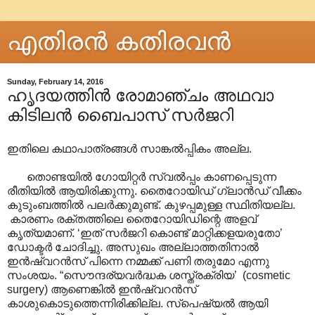
എതിരന്‍ കതിരവന്‍
Sunday, February 14, 2016
ഹൃദയത്തിൻ രോമാഞ്ചം അഥവാ
കിടിലൻ ബൈപാസ് സർജറി
ഇതിലെ കഥാപാത്രങ്ങൾ സാങ്കൽ‌പ്പികം അല്ല.
തൊണ്ടയിൽ ഗോയിറ്റർ സ്വൽ‌പ്പം കാണപ്പെടുന്ന
രീതിയിൽ ആയിരിക്കുന്നു. തൈറോയിഡ് ഗ്ലാൻഡ് വീക്കം
കുടുംബത്തിൽ പലർക്കുമുണ്ട്. കുഴപ്പമുള്ള സ്ഥിതിയല്ല.
കാരണം രക്തത്തിലെ തൈറോയിഡിന്റെ അളവ്
കൃത്യമാണ്. ‘ഇത് സർജറി കൊണ്ട് മാറ്റിക്കളയരുതോ’
ഡോക്ടർ ചോദിച്ചു. അസുഖം അല്ലാത്തതിനാൽ
ഇൻഷ്വറൻസ് പിന്നെ നമ്മക്ക് പണി തരുമോ എന്നു
സംശയം. “സൌന്ദര്യവർദ്ധക ശസ്ത്രക്രിയ’ (cosmetic
surgery) ആണെങ്കിൽ ഇൻഷ്വറൻസ്
കാശുകൊടുത്തെന്നിരിക്കില്ല. സ്പെഷ്യൽ ആയി