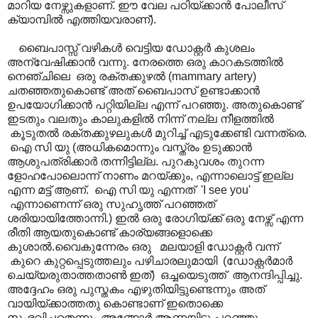
മാറിയ നേഴ്സുകളാണ്. ഈ വേല പഠിയ്ക്കാൻ പോലീസ്
ക്യാമ്പിൽ എത്തിയവരാണ്).
ബൈപാസ്സ് വഴികൾ വെട്ടിയ ഡോക്റ്റർ കുശലം
അന്വേഷിക്കാൻ വന്നു. നേരത്തെ ഒരു കാറകടത്തിൽ
നെഞ്ചിലെ ഒരു രക്തക്കുഴൽ (mammary artery)
ചതഞ്ഞതുകൊണ്ട് അത് ബൈപാസ് ഉണ്ടാക്കാൻ
ഉപയോഗിക്കാൻ പറ്റിയില്ല എന്ന് പറഞ്ഞു. അതുകൊണ്ട്
ഇടതും വലതും കാലുകളിൽ നിന്ന് നല്ല നീളത്തിൽ
കൂടുതൽ രക്തക്കുഴലുകൾ മുറിച്ച് എടുക്കേണ്ടി വന്നത്രെ.
ഐ സി യു (അധികമൊന്നും വസ്ത്രം ഉടുക്കാൻ
ആശുപത്രിക്കാർ തന്നിട്ടില്ല. പുറകുവശം തുറന്ന
ളോഹപോലൊന്ന് നാണം മറയ്ക്കും, എന്നാലൊട്ട് ഇല്ല
എന്ന മട്ട് ആണ്. ഐ സി യു എന്നത് 'I see you'
എന്നാണെന്ന് ഒരു സുഹൃത്ത് പറഞ്ഞത്
ശരിയായിത്തോന്നി.) ഇൽ ഒരു രോഗിയ്ക്ക് ഒരു നേഴ്സ് എന്ന
രീതി ആയതുകൊണ്ട് കാര്യങ്ങളൊക്കെ
കുശാൽ.വൈകുന്നേരം ഒരു മലയാളി ഡോക്റ്റർ വന്ന്
കുറെ കുറ്റപ്പെടുത്തലും പഴിചാരലുമായി (ഡോക്റ്റർമാർ
ചെയ്യരുതാത്തതാൺ ഇത്) ഒച്ചയെടുത്ത് ആനന്ദിപ്പിച്ചു.
അദ്ദേഹം ഒരു പുസ്തകം എഴുതിയിട്ടുണ്ടെന്നും അത്
വായിയ്ക്കാത്തതു കൊണ്ടാണ് ഇതൊക്കെ
സംഭവിച്ചതെന്നും അങ്ങോർ ആണയിട്ടു പറഞ്ഞു.