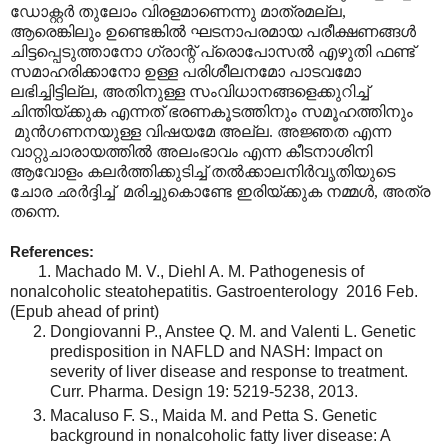
ഡോക്റ്റർ തുലോം വിരളമാണെന്നു മാത്രമല്ല,
ആരെങ്കിലും ഉണ്ടെങ്കിൽ ഘടനാപരമായ പരീക്ഷണങ്ങൾ
ചിട്ടപ്പെടുത്താനോ ഗ്രാന്റ് പ്രൊപോസൽ എഴുതി ഫണ്ട്
സമാഹരിക്കാനോ ഉള്ള പരിശീലനമോ പാടവമോ
ലഭിച്ചിട്ടില്ല, അതിനുള്ള സംവിധാനങ്ങളെക്കുറിച്ച്
ചിന്തിയ്ക്കുക എന്നത് ഭരണകൂടത്തിനും സമൂഹത്തിനും
മുൻഗണനയുള്ള വിഷയമേ അല്ല. അജ്ഞത എന്ന
വാറ്റുചാരായത്തിൽ അലംഭാവം എന്ന കീടനാശിനി
ആവോളം കലർത്തിക്കുടിച്ച് തൽക്കാലനിർവൃതിയുടെ
ചോര ഛർദ്ദിച്ച് മരിച്ചുകൊണ്ടേ ഇരിയ്ക്കുക നമ്മൾ, അത്ര
തന്നെ.
References:
1. Machado M. V., Diehl A. M. Pathogenesis of
nonalcoholic steatohepatitis. Gastroenterology 2016 Feb.
(Epub ahead of print)
Dongiovanni P., Anstee Q. M. and Valenti L. Genetic
predisposition in NAFLD and NASH: Impact on
severity of liver disease and response to treatment.
Curr. Pharma. Design 19: 5219-5238, 2013.
Macaluso F. S., Maida M. and Petta S. Genetic
background in nonalcoholic fatty liver disease: A