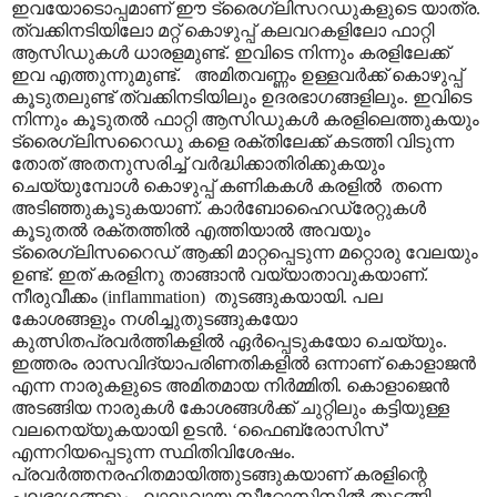
ഇവയോടൊപ്പമാണ് ഈ ട്രൈഗ്ലിസറഡുകളുടെ യാത്ര.
ത്വക്കിനടിയിലോ മറ്റ് കൊഴുപ്പ് കലവറകളിലോ ഫാറ്റി
ആസിഡുകൾ ധാരളമുണ്ട്. ഇവിടെ നിന്നും കരളിലേക്ക്
ഇവ എത്തുന്നുമുണ്ട്. അമിതവണ്ണം ഉള്ളവർക്ക് കൊഴുപ്പ്
കൂടുതലുണ്ട് ത്വക്കിനടിയിലും ഉദരഭാഗങ്ങളിലും. ഇവിടെ
നിന്നും കൂടുതൽ ഫാറ്റി ആസിഡുകൾ കരളിലെത്തുകയും
ട്രൈഗ്ലിസറൈഡു കളെ രക്തിലേക്ക് കടത്തി വിടുന്ന
തോത് അതനുസരിച്ച് വർദ്ധിക്കാതിരിക്കുകയും
ചെയ്യുമ്പോൾ കൊഴുപ്പ് കണികകൾ കരളിൽ തന്നെ
അടിഞ്ഞുകൂടുകയാണ്. കാർബോഹൈഡ്രേറ്റുകൾ
കൂടുതൽ രക്തത്തിൽ എത്തിയാൽ അവയും
ട്രൈഗ്ലിസറൈഡ് ആക്കി മാറ്റപ്പെടുന്ന മറ്റൊരു വേലയും
ഉണ്ട്. ഇത് കരളിനു താങ്ങാൻ വയ്യാതാവുകയാണ്.
നീരുവീക്കം (inflammation) തുടങ്ങുകയായി. പല
കോശങ്ങളും നശിച്ചുതുടങ്ങുകയോ
കുത്സിതപ്രവർത്തികളിൽ ഏർപ്പെടുകയോ ചെയ്യും.
ഇത്തരം രാസവിദ്യാപരിണതികളിൽ ഒന്നാണ് കൊളാജൻ
എന്ന നാരുകളുടെ അമിതമായ നിർമ്മിതി. കൊളാജെൻ
അടങ്ങിയ നാരുകൾ കോശങ്ങൾക്ക് ചുറ്റിലും കട്ടിയുള്ള
വലനെയ്യുകയായി ഉടൻ. ‘ഫൈബ്രോസിസ്’
എന്നറിയപ്പെടുന്ന സ്ഥിതിവിശേഷം.
പ്രവർത്തനരഹിതമായിത്തുടങ്ങുകയാണ് കരളിന്റെ
പലഭാഗങ്ങളും. ലഘുവായ സ്റ്റീറ്റോസിസിൽ തുടങ്ങി,