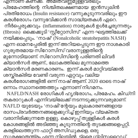
എന്നാണ് കണക്ക്. അമിതവണ്ണമുള്ളവരിലും
പ്രമേഹത്തിന്റെ നിശ്ചിതലക്ഷണമായ ഇൻസുലിൻ
പ്രതിരോധം (Insulin resistance) വന്നുകൂടുന്നവരിലും ഈ
കരൾരോഗം വന്നുഭവിക്കാൻ സാദ്ധ്യതകൾ ഏറെ.
നീർപ്പെരുക്കവും (inflammation) നാരുകൾ ഉൾച്ചേരുന്നതും
(fibrosis) ഒക്കെക്കൂടി ‘സ്റ്റീറ്റോസിസ്’ എന്ന ഘട്ടത്തിലേക്ക്
നയിക്കപ്പെടും. ‘നാഷ്‘ (Nonalcoholic steatohepatitis NASH)
എന്ന ഓമനപ്പേരിൽ ഇന്ന് അറിയപ്പെടുന്ന ഈ നാശകാരി
ഗുരുതരമായ സിറോസിസ് വരാനുള്ളതിന്റെ
മുന്നോടിയാണ്.
സിറോസിസിന്റെ പരിണതി ലിവർ
ക്യാൻസർ ആണ്., ലോകത്തിലെ മൂന്നാമത്തെ
ക്യാൻസർ മരണകാരണം. ഇന്ന് കരൾ മാറ്റിവയ്ക്കൽ
ശസ്ത്രക്രിയ വേണ്ടി വരുന്ന ഏറ്റവും വലിയ
കരൾരോഗങ്ങളിൽ ഒന്ന് നാഷ് ആണ്. 2020 ഓടെ നാഷ്
ഒന്നാം സ്ഥാനത്തെത്തും എന്നാണ് നിഗമനം.
NAFLD/NASH രോഗികൾ ഹൃദ്രോഗം, പ്രമേഹം. കിഡ്നി
തകരാറുകൾ എന്നിവയിലേക്ക് നടന്നടുക്കുന്നവരുമാണ്.
NAFLD യുടേയും ‘നാഷി’ന്റേയും മൂലകാരണങ്ങളായ
രാസപ്രവർത്തനങ്ങളെക്കുറിച്ച് ഇനിയും വ്യക്തത
വരാനിരിക്കുന്നതേ ഉള്ളു. കൊഴുപ്പ് തുള്ളികൾ കരൾ
കോശങ്ങളിൽ അടിഞ്ഞു കൂടുന്നതിന്റെ തുടക്കങ്ങളെപ്പറ്റി.
കരളിലെത്തുന്ന ഫാറ്റി അസിഡുകളെ, ഒരു
സുരക്ഷാതന്ത്രം എന്ന നിലയിൽ ട്രൈ ഗ്ലിസറൈഡ്