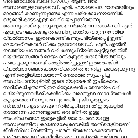
wide association studies (GWAC) ആണ്. ഒരേ
അസുഖമുള്ളവരുടെ ഡി. എൻ. എയുടെ പല ഭാഗങ്ങളിലും
മാറ്റങ്ങൾ കാണുന്നുണ്ടോ എന്ന പരിശോധനയാണിത്.
ഒരുമാരി കാടടച്ചുള്ള വെടിവയ്പ്പാണിതെന്നു
തോന്നുമെങ്കിലും സൂക്ഷ്മമായ വ്യത്യാസങ്ങൾ- ഡി. എൻ.
എയുടെ ഘടകങ്ങളിൽ ഒന്നിനു മാത്രം വരുന്ന നേരിയ
വ്യത്യാസം- ഇതുകൊണ്ട് കണ്ടുപിടിയ്ക്കപ്പെട്ടിട്ടുണ്ട്.
മദ്യരഹിതകരൾ വീക്കം ഉള്ളവരുടെ ഡി. എൻ. എയിൽ
നടത്തിയ പഠനങ്ങൾ വഴി കണ്ടുപിടിയ്ക്കപ്പെട്ടിട്ടൂള്ള ജീൻ
വ്യത്യാസങ്ങൾ മദ്യപാനികളുടെ കരൾവീക്കത്തിലും
പങ്കെടുക്കുന്നതായി തെളിഞ്ഞിട്ടുള്ളത് ഇത്തരം ജീൻ
വ്യത്യാസങ്ങൾ കരൾ വീക്കത്തിൽ നേരിട്ടു പങ്കെടുക്കുന്നു
എന്ന് തെളിയിക്കുകയാണ്. നേരത്തെ സൂചിപ്പിച്ച
അഡിപോന്യൂട്രിൻ ഇലെ മ്യൂടേഷൻ ഇപ്രകാരം
സ്ഥിരീകരിച്ചതാണ്. ഈ മ്യൂടേഷൻ പാരമ്പര്യം വഴി
ലഭിയ്ക്കുന്നവർക്ക് കരൾവീക്കം വരാനുള്ള സാദ്ധ്യതകൾ
കൂടുകയാണ്. ഒരു അസുഖത്തിനു ജീനുകളുടെ
സ്വാധീനം ഉണ്ടോ എന്ന് തിരിച്ചറിയുന്നത് ഇരട്ടകളിൽ
നടത്തുന്ന പഠനങ്ങളാണ്. ഒരു ജീനിൽ ഉള്ള
അപഭ്രംശങ്ങൾ ഇരട്ടകളിൽ ഒരേ പോലെയുള്ള
അസുഖത്തിനു കാരണമാകുന്നെങ്കിൽ അത് തെളിവാണ്
ജീൻ സ്വാധീനത്തിനു. പാരമ്പര്യരോഗകാരണങ്ങൾ
ഇപ്രകാരമാണ് തെളിയിക്കപ്പെടുന്നത്.രക്തപരിശോധന,