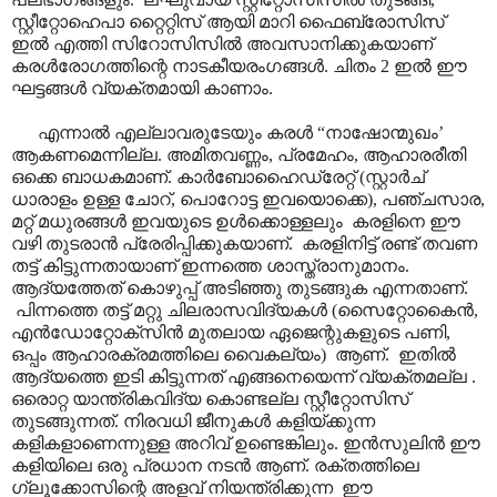
സ്റ്റീറ്റോഹെപാ റ്റൈറ്റിസ് ആയി മാറി ഫൈബ്രോസിസ്
ഇൽ എത്തി സിറോസിസിൽ അവസാനിക്കുകയാണ്
കരൾരോഗത്തിന്റെ നാടകീയരംഗങ്ങൾ. ചിതം 2 ഇൽ ഈ
ഘട്ടങ്ങൾ വ്യക്തമായി കാണാം.
എന്നാൽ എല്ലാവരുടേയും കരൾ “നാഷോന്മുഖം’
ആകണമെന്നില്ല. അമിതവണ്ണം, പ്രമേഹം, ആഹാരരീതി
ഒക്കെ ബാധകമാണ്. കാർബോഹൈഡ്രേറ്റ് (സ്റ്റാർച്
ധാരാളം ഉള്ള ചോറ്, പൊറോട്ട ഇവയൊക്കെ), പഞ്ചസാര,
മറ്റ് മധുരങ്ങൾ ഇവയുടെ ഉൾക്കൊള്ളലും കരളിനെ ഈ
വഴി തുടരാൻ പ്രേരിപ്പിക്കുകയാണ്. കരളിനിട്ട് രണ്ട് തവണ
തട്ട് കിട്ടുന്നതായാണ് ഇന്നത്തെ ശാസ്ത്രാനുമാനം.
ആദ്യത്തേത് കൊഴുപ്പ് അടിഞ്ഞു തുടങ്ങുക എന്നതാണ്.
പിന്നത്തെ തട്ട് മറ്റു ചിലരാസവിദ്യകൾ (സൈറ്റോകൈൻ,
എൻഡോറ്റോക്സിൻ മുതലായ ഏജെന്റുകളുടെ പണി,
ഒപ്പം ആഹാരക്രമത്തിലെ വൈകല്യം) ആണ്. ഇതിൽ
ആദ്യത്തെ ഇടി കിട്ടുന്നത് എങ്ങനെയെന്ന് വ്യക്തമല്ല .
ഒരൊറ്റ യാന്ത്രികവിദ്യ കൊണ്ടല്ല സ്റ്റീറ്റോസിസ്
തുടങ്ങുന്നത്. നിരവധി ജീനുകൾ കളിയ്ക്കുന്ന
കളികളാണെന്നുള്ള അറിവ് ഉണ്ടെങ്കിലും. ഇൻസുലിൻ ഈ
കളിയിലെ ഒരു പ്രധാന നടൻ ആണ്. രക്തത്തിലെ
ഗ്ലൂക്കോസിന്റെ അളവ് നിയന്ത്രിക്കുന്ന ഈ