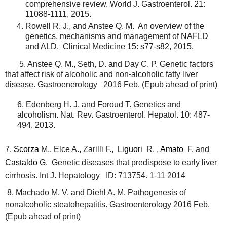
comprehensive review. World J. Gastroenterol. 21:
11088-1111, 2015.
Rowell R. J., and Anstee Q. M. An overview of the
genetics, mechanisms and management of NAFLD
and ALD. Clinical Medicine 15: s77-s82, 2015.
5. Anstee Q. M., Seth, D. and Day C. P. Genetic factors
that affect risk of alcoholic and non-alcoholic fatty liver
disease. Gastroenerology 2016 Feb. (Epub ahead of print)
6. Edenberg H. J. and Foroud T. Genetics and
alcoholism. Nat. Rev. Gastroenterol. Hepatol. 10: 487-
494. 2013.
7.
Scorza
M.,
Elce A., Zarilli F.,
Liguori
R. ,
Amato
F. and
Castaldo
G.
Genetic diseases that predispose to early liver
cirrhosis. Int J. Hepatology ID: 713754. 1-11 2014
8. Machado M. V. and Diehl A. M. Pathogenesis of
nonalcoholic steatohepatitis. Gastroenterology 2016 Feb.
(Epub ahead of print)