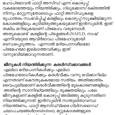
മഹാപ്രഭാവൻ ഫാറ്റി അസിഡ് എന്ന കൊഴുപ്പ്
വകഭേദത്തേയും നിയന്ത്രിക്കും. ഗ്ലൂക്കോസ് രക്തത്തിൽ
നിന്നും മാറ്റുന്നുതോടൊപ്പം ഫാറ്റി അസിഡുകളെ
രൂപാന്തരം സംഭവിപ്പിച്ച് കരളിലും കൊഴുപ്പ് സൂക്ഷിയ്ക്കുന്ന
കോശങ്ങളിലും കുടിയിരുത്തുകയുമാണ് ഇൻസുലിൻ. ഇത്
തകിടം മറിയുകയാണ് പ്രമേഹം വരുമ്പോൾ.
അതുകൊണ്ട് കരളിന്റെ പ്രശ്നങ്ങൾ (NAFLD, നാഷ്
എന്നിവയുടെ ആവിർഭാവം) പ്രമേഹവുമായി
ബന്ധപ്പെടുത്താം. എന്നാൽ മദ്യപാനശീലമോ
പ്രമേഹമോ ഇല്ലാത്തവർക്കും ഇത്
വന്നുഭവിയ്ക്കാവുന്നതാണ്..
ജീനുകൾ നിയന്ത്രിക്കുന്ന കരൾസ്വഭാവങ്ങൾ
എല്ലാ മദ്യപാനികൾക്കും എല്ലാ
പ്രമേഹരോഗികൾക്കും കരൾവീക്കം വന്നു ഭവിക്കാറില്ല
എന്നതാണ് കൌതുകകരമായ സത്യം. അത്രമാത്രം
വൈപുല്യമാണ് കരൾവീക്കത്തിന്റെ മൂലകാരണങ്ങളിലും
അതിന്റെ സാന്നിദ്ധ്യത്തിലും രൂക്ഷതയിലും. പലേ
ജീനുകളാണ് കരളിൽ കൊഴുപ്പ് അടിഞ്ഞു കൂടുന്നതിനെ
നിയന്ത്രിക്കുന്നത്. ഇൻസുലിൻ സന്തുലിതാവസ്ഥ
നിയന്ത്രണം, ഫാറ്റി ആസിഡ്/ട്രൈ ഗ്ലിസറൈഡ്
ചയാപചയങ്ങൾ(metabolism), മറ്റുകോശങ്ങളുടെ