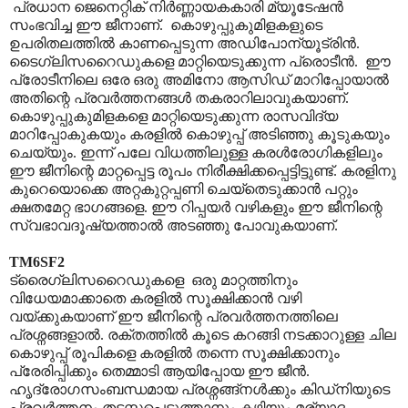
പ്രധാന ജെനെറ്റിക് നിർണ്ണായകകാരി മ്യൂടേഷൻ
സംഭവിച്ച ഈ ജീനാണ്. കൊഴുപ്പുകുമിളകളുടെ
ഉപരിതലത്തിൽ കാണപ്പെടുന്ന അഡിപോന്യൂട്രിൻ.
ടൈഗ്ലിസറൈഡുകളെ മാറ്റിയെടുക്കുന്ന പ്രൊടീൻ. ഈ
പ്രോടീനിലെ ഒരേ ഒരു അമിനോ ആസിഡ് മാറിപ്പോയാൽ
അതിന്റെ പ്രവർത്തനങ്ങൾ തകരാറിലാവുകയാണ്.
കൊഴുപ്പുകുമിളകളെ മാറ്റിയെടുക്കുന്ന രാസവിദ്യ
മാറിപ്പോകുകയും കരളിൽ കൊഴുപ്പ് അടിഞ്ഞു കൂടുകയും
ചെയ്യും. ഇന്ന് പലേ വിധത്തിലുള്ള കരൾരോഗികളിലും
ഈ ജീനിന്റെ മാറ്റപ്പെട്ട രൂപം നിരീക്ഷിക്കപ്പെട്ടിട്ടുണ്ട്. കരളിനു
കുറെയൊക്കെ അറ്റകുറ്റപ്പണി ചെയ്തെടുക്കാൻ പറ്റും
ക്ഷതമേറ്റ ഭാഗങ്ങളെ. ഈ റിപ്പയർ വഴികളും ഈ ജീനിന്റെ
സ്വഭാവദൂഷ്യത്താൽ അടഞ്ഞു പോവുകയാണ്.
TM6SF2
ട്രൈഗ്ലിസറൈഡുകളെ ഒരു മാറ്റത്തിനും
വിധേയമാക്കാതെ കരളിൽ സൂക്ഷിക്കാൻ വഴി
വയ്ക്കുകയാണ് ഈ ജീനിന്റെ പ്രവർത്തനത്തിലെ
പ്രശ്നങ്ങളാൽ. രക്തത്തിൽ കൂടെ കറങ്ങി നടക്കാറുള്ള ചില
കൊഴുപ്പ് രൂപികളെ കരളിൽ തന്നെ സൂക്ഷിക്കാനും
പ്രേരിപ്പിക്കും തെമ്മാടി ആയിപ്പോയ ഈ ജീൻ.
ഹൃദ്രോഗസംബന്ധമായ പ്രശ്നങ്ങ്നൾക്കും കിഡ്നിയുടെ
പ്രവർത്തനം തടസ്സപ്പെടുത്താനും കഴിയും മര്യാദ