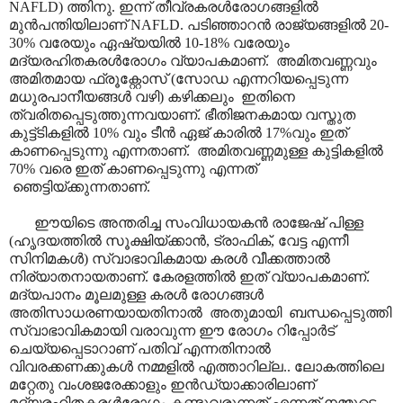
NAFLD) ത്തിനു. ഇന്ന് തീവ്രകരൾരോഗങ്ങളിൽ
മുൻപന്തിയിലാണ് NAFLD. പടിഞ്ഞാറൻ രാജ്യങ്ങളിൽ 20-
30% വരേയും ഏഷ്യയിൽ 10-18% വരേയും
മദ്യരഹിതകരൾരോഗം വ്യാപകമാണ്.
അമിതവണ്ണവും
അമിതമായ ഫ്രൂക്റ്റോസ് (സോഡ എന്നറിയപ്പെടുന്ന
മധുരപാനീയങ്ങൾ വഴി) കഴിക്കലും
ഇതിനെ
ത്വരിതപ്പെടുത്തുന്നവയാണ്. ഭീതിജനകമായ വസ്തുത
കുട്ട്ടികളിൽ 10% വും ടീൻ ഏജ് കാരിൽ 17%വും ഇത്
കാണപ്പെടുന്നു എന്നതാണ്.
അമിതവണ്ണമുള്ള കുട്ടികളിൽ
70% വരെ ഇത് കാണപ്പെടുന്നു എന്നത്
ഞെട്ടിയ്ക്കുന്നതാണ്.
ഈയിടെ അന്തരിച്ച സംവിധായകൻ രാജേഷ് പിള്ള
(ഹൃദയത്തിൽ സൂക്ഷിയ്ക്കാൻ, ട്രാഫിക്, വേട്ട എന്നീ
സിനിമകൾ) സ്വാഭാവികമായ കരൾ വീക്കത്താൽ
നിര്യാതനായതാണ്. കേരളത്തിൽ ഇത് വ്യാപകമാണ്.
മദ്യപാനം മൂലമുള്ള കരൾ രോഗങ്ങൾ
അതിസാധരണയായതിനാൽ അതുമായി ബന്ധപ്പെടുത്തി
സ്വാഭാവികമായി വരാവുന്ന ഈ രോഗം റിപ്പോർട്
ചെയ്യപ്പെടാറാണ് പതിവ് എന്നതിനാൽ
വിവരക്കണക്കുകൾ നമ്മളിൽ എത്താറില്ല.. ലോകത്തിലെ
മറ്റേതു വംശജരേക്കാളും ഇൻഡ്യാക്കാരിലാണ്
മദ്യരഹിതകരൾരോഗം കണ്ടുവരുന്നത് എന്നത് നമ്മുടെ