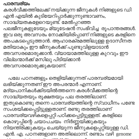
പാരമ്പര്യം
കരൾവീക്കത്തിലേക്ക് നയിക്കുന്ന ജീനുകൾ നിങ്ങളുടെ ഡി
എൻ എയിൽ കുടിയേറിപ്പാർക്കുന്നുണ്ടാവണം,
സാദ്ധ്യതകളേറെയുണ്ട്. മേൽ‌പ്പറഞ്ഞ
പലജീനുകളുടേയും മ്യൂടേഷൻ സംഭിവിച്ച രൂപാന്തരങ്ങൾ.
ഇവ ഒരു അവസരം നോക്കിയിരിപ്പാണ് നിങ്ങളുടെ കരളിനെ
അപകടപ്പെടുത്താൻ. ആഹാരക്രമത്തിലുള്ള ഉദാസീനത
മതിയാകും ഈ ജീനുകൾക്ക് പൂണ്ടുവിളയാടാൻ
അവസരമൊരുക്കാൻ. വ്യായാമത്തിലുള്ള കുറവും ഈ
വില്ലന്മാർക്ക് മസിലു പിടിയ്ക്കാൻ
അവസരമൊരുക്കുകയാണ്.
പലേ പഠനങ്ങളും തെളിയിക്കുന്നത് പാരമ്പര്യമായി
ലഭിയ്ക്കുന്നതണ് ഈ അപരന്മാർ എന്നാണ്.
മദ്യപാനികൾക്കിടയിൽത്തന്നെ കരൾവീക്കത്തിന്റെ
സാദ്ധ്യതയും രൂക്ഷതയും പല തരത്തിലാണ്.
ഇതുകൊണ്ടു തന്നെ പാരമ്പര്യത്തിന്റെ സ്വാധീനം പണ്ടേ
സംശയിക്കപ്പെട്ടിട്ടുള്ളതാണ്. രണ്ടു തരത്തിലാണ്
പാരമ്പര്യവഴികളെപ്പറ്റി പഠിക്കപ്പെട്ടിട്ടുള്ളത്. കരളിലെ
കൊഴുപ്പിന്റെ ചയാപചയം നിർണ്ണയിക്കുകയും
നിയന്ത്രിക്കുകയും ചെയ്യുന്ന ജീനുകളെപ്പറ്റിയുള്ള ഡി.
എൻ. എ. പഠനങ്ങളാണ അതിലൊന്ന്. രണ്ടാം വഴി genome