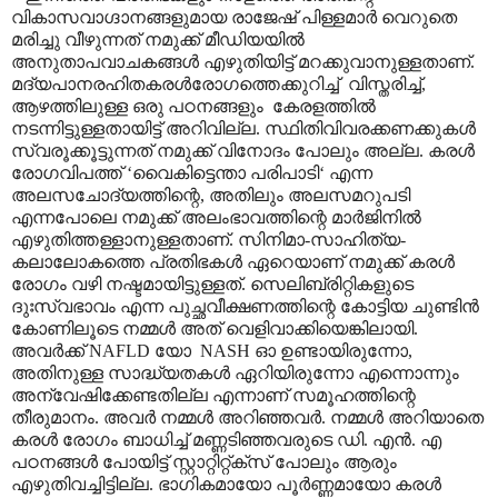
വികാസവാഗ്ദാനങ്ങളുമായ രാജേഷ് പിള്ളമാർ വെറുതെ
മരിച്ചു വീഴുന്നത് നമുക്ക് മീഡിയയിൽ
അനുതാപവാചകങ്ങൾ എഴുതിയിട്ട് മറക്കുവാനുള്ളതാണ്.
മദ്യപാനരഹിതകരൾരോഗത്തെക്കുറിച്ച് വിസ്തരിച്ച്,
ആഴത്തിലുള്ള ഒരു പഠനങ്ങളും കേരളത്തിൽ
നടന്നിട്ടുള്ളതായിട്ട് അറിവില്ല. സ്ഥിതിവിവരക്കണക്കുകൾ
സ്വരൂക്കൂട്ടുന്നത് നമുക്ക് വിനോദം പോലും അല്ല. കരൾ
രോഗവിപത്ത് ‘വൈകിട്ടെന്താ പരിപാടി‘ എന്ന
അലസചോദ്യത്തിന്റെ, അതിലും അലസമറുപടി
എന്നപോലെ നമുക്ക് അലംഭാവത്തിന്റെ മാർജിനിൽ
എഴുതിത്തള്ളാനുള്ളതാണ്. സിനിമാ-സാഹിത്യ-
കലാലോകത്തെ പ്രതിഭകൾ ഏറെയാണ് നമുക്ക് കരൾ
രോഗം വഴി നഷ്ടമായിട്ടുള്ളത്. സെലിബ്രിറ്റികളുടെ
ദുഃസ്വഭാവം എന്ന പുച്ഛവീക്ഷണത്തിന്റെ കോട്ടിയ ചുണ്ടിൻ
കോണിലൂടെ നമ്മൾ അത് വെളിവാക്കിയെങ്കിലായി.
അവർക്ക് NAFLD യോ NASH ഓ ഉണ്ടായിരുന്നോ,
അതിനുള്ള സാദ്ധ്യതകൾ ഏറിയിരുന്നോ എന്നൊന്നും
അന്വേഷിക്കേണ്ടതില്ല എന്നാണ് സമൂഹത്തിന്റെ
തീരുമാനം. അവർ നമ്മൾ അറിഞ്ഞവർ. നമ്മൾ അറിയാതെ
കരൾ രോഗം ബാധിച്ച് മണ്ണടിഞ്ഞവരുടെ ഡി. എൻ. എ
പഠനങ്ങൾ പോയിട്ട് സ്റ്റാറ്റിറ്റ്ക്സ് പോലും ആരും
എഴുതിവച്ചിട്ടില്ല. ഭാഗികമായോ പൂർണ്ണമായോ കരൾ