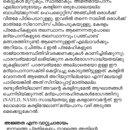
കെട്ടുകൾ മുറുകും, സ്ഥിരമാകും. അമിതമദ്യപാനം
എല്ലാവരുടേയും കരളിനെ ഒരുപോലെയല്ല
ബാധിയ്ക്കുന്നത്. ഹെപറ്റൈറ്റിസ് അഞ്ചിൽ ഒരാൾക്ക്
വീതമേ പിടിപെടാറുള്ളു. ഇവരിൽ തന്നെ നാലിൽ ഒരാൾക്ക്
മാത്രമേ സിറോസിസ് പിടിപെടുകയുള്ളു. കേരളം
പ്രമേഹികളുടെ തലസ്ഥാനം ആണെന്നതുപോലെ
മദ്യപാനികളുടെ തലസ്ഥാനവും (പഞ്ചാബ്
മത്സരത്തിനുണ്ട്) ആണെന്നുള്ളത് എല്ലാവർക്കും
അറിയാം. ((ചിത്രം 4 ഇൽ പ്രമേഹികളൂടെ
രാജ്യാന്തരസ്ഥിതിവിവരക്കണക്കുകൾ കാണിച്ചിരിക്കുന്നു).
പാരമ്പര്യമായി ലഭിയ്ക്കുന്ന കരൾരോഗസാദ്ധ്യതയ്ക്കു
മുകളിലാണ് പാരമ്പര്യമോ അല്ലാതെയോ ഉള്ള ഈ
മദ്യാപാനാസക്തി കെട്ടിവച്ചു കൊടുത്തിട്ടുള്ളത്. കരളിൻ
വേദനതൻ ആഴങ്ങൾ അറിയുന്നില്ലയോ എന്ന് മലയാളി
പാടിയെങ്കിൽ അത് സിനിമാപ്പാട്ട് മാത്രമല്ല.
രണ്ടുരീതിയിലാണ് അവന്റെ കരളിനുമേൽ ആഘാതങ്ങൾ
ചെന്നിടിയ്ക്കുന്നത്. മദ്യപാനരഹിതകരൾരോഗത്തിനു
(NAFLD, NASH) സാദ്ധ്യതയു ള്ള കരളാണവന്റേത്. ഈ
ലോലമായ കരളിന്മേലാണ് മദ്യപാനം വഴി അടുത്ത
മെക്കെട്ടുകേറൽ.
അജ്ഞത എന്ന വാറ്റുചാരായം
ഇന്നത്തെ പ്രതിഭകളും നാളത്തെ അതിന്റെ