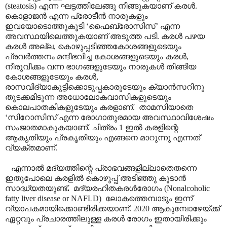
(steatosis) എന്ന ഘട്ടത്തിലേങ്ങു നീങ്ങുകയാണ് കരൾ.
കൊളാജൻ എന്ന പ്രോടീൻ നാരുകളും
ഇവയോടൊത്തുകൂടി ‘ഫൈബ്രോസിസ്’ എന്ന
അവസ്ഥയിലെത്തുകയാണ് അടുത്ത പടി. കരൾ പഴയ
കരൾ അല്ല, കൊഴുപ്പടിഞ്ഞകോശങ്ങളുടെയും
പ്രവർത്തനം മന്ദീഭവിച്ച കോശങ്ങളുടെയും കരൾ,
നീരുവീക്കം വന്ന ഭാഗങ്ങളുടേയും നാരുകൾ തിങ്ങിയ
കോശങ്ങളുടേയും കരൾ,
രാസവിദ്യാകൂട്ടിക്കൊടുപ്പകാരുടേയും ക്യാൻസറിനു
തുടക്കമിടുന്ന അധോലോകവാസികളുടെയും
കൊലപാതകികളുടേയും കരളാണ്. താമസിയാതെ
‘സിറോസിസ് എന്ന രോഗാതുരമായ അവസ്ഥാവിശേഷം
സംജാതമാകുകയാണ്. ചിത്രം 1 ഇൽ കരളിന്റെ
ആകൃതിയും പ്രകൃതിയും എങ്ങനെ മാറുന്നു എന്നത്
വ്യക്തമാണ്.
എന്നാൽ മദ്യത്തിന്റെ പ്രാഭവങ്ങളില്ലാതെതന്നെ
ഇതുപോലെ കരളിൽ കൊഴുപ്പ് അടിഞ്ഞു കൂടാൻ
സാദ്ധ്യതയുണ്ട്
.
മദ്യരഹിതകരൾരോഗം (Nonalcoholic
fatty liver disease or NAFLD) ലോകത്തെമ്പാടും ഇന്ന്
വ്യാപകമായിക്കൊണ്ടിരിക്കയാണ്. 2020 ആകുമ്പോഴേയ്ക്ക്
ഏറ്റവും പ്രചാരത്തിലുള്ള കരൾ രോഗം ഇതായിരിക്കും