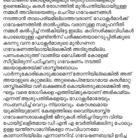
ഉണ്ടെങ്കിലും കരൾ രോഗത്തിൽ മുൻപന്തിയിലായിട്ടുള്ള
നമ്മൾ അവിടെയെങ്ങും ചെറിയ ഗവേഷണങ്ങൾ
നടത്താൻ താലപര്യമില്ലാത്തവരാണ്. ഡോക്റ്റർമാർക്ക്
ഗവേഷണത്തിൽ താൽ‌പ്പര്യം വരാനുള്ള സമൂഹനീതി
നമ്മൾ കൽ‌പ്പിച്ച് നൽകിയിട്ടേ ഇല്ല. കഠിനശിക്ഷാവിധികൾ
പോലെയുള്ള എണ്ട്രൻസ് പരീക്ഷാതയാറെടുപ്പിൽക്കൂടെ
കടന്നു വന്ന ഡോക്റ്റർമാരുടെ മുൻഗണന
ഗവേഷണത്തിലായില്ലെങ്കിൽ അദ്ഭുതമില്ല.
പണംകൊടുത്ത് വാങ്ങിയ മെഡിക്കൽ കോളേജ്
സീറ്റിലിരുന്ന് പഠിച്ചവനു ഗവേഷണം നടത്തി
മലയാളക്കരയ്ക്ക് ശാസ്ത്രബോധം
പാർന്നുകോരികൊടുക്കാമെന്ന് തോന്നിയില്ലെങ്കിൽ അത്
അയാ‍ളുടെ കുറ്റമല്ല. അറ്റകൈപ്രയോഗമായ കരൾമാറ്റ
ശസ്ത്രക്രിയ വഴി ലക്ഷങ്ങൾ കൊയ്തെടുക്കാമെങ്കിൽ ആ
ഘട്ടം വരെ രോഗികളെ എത്തിയ്ക്കുകയാണ് അഭികാമ്യം
എന്നത് ആശുപത്രികളേയും ഡോക്റ്റർമാരേയും
സംബന്ധിച്ച് വെറും ന്യായവും കൌശലമായ
യുക്തിയുമാണ്. കേരളത്തിലെ വൈദ്യശാ‍സ്ത്ര
ഗവേഷണശാലകളിൽ ജീനുകൾ തിരിച്ചറിയുന്ന വിദ്യ
പോയിട്ട് ലളിതമായ ഡി എൻ എ വേർതിരിക്കലിനു പോലും
ഉള്ള യന്ത്രസാമഗ്രികളോ സംവിധാനമോ
കാണാനിടയില്ല എന്നാണറിവ്. ഗവേഷണബുദ്ധി ഉദിച്ച