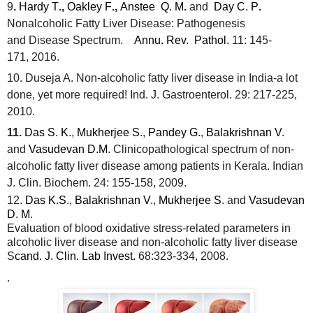
9
.
Hardy T
.,
Oakley F
.,
Anstee Q. M
.
and
Day C. P
.
Nonalcoholic
Fatty
Liver Disease
: Pathogenesis
and
Disease
Spectrum.
Annu. Rev. Pathol.
11: 145-
171,
2016.
10. Duseja A. Non-alcoholic fatty liver disease in
India
-a lot
done, yet more required! Ind. J. Gastroenterol. 29: 217-225,
2010.
11.
Das S. K
.,
Mukherjee S
.,
Pandey G
.,
Balakrishnan V
.
and
Vasudevan D.M
. Clinicopathological spectrum of
non-
alcoholic fatty liver disease
among patients in
Kerala
. Indian
J. Clin. Biochem. 24: 155-158, 2009.
12.
Das K.S
.,
Balakrishnan V
.,
Mukherjee S
. and
Vasudevan
D. M
.
Evaluation of blood oxidative stress-related parameters in
alcoholic
liver
disease
and
non-alcoholic fatty liver disease
S
cand. J. Clin. Lab Invest.
68:323-334, 2008.
.