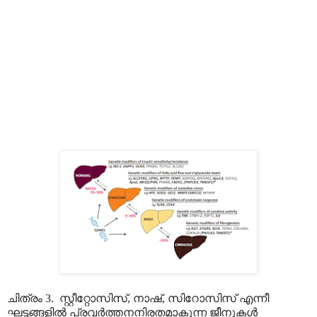
ചിത്രം 3. സ്റ്റീറ്റോസിസ്, നാഷ്, സിറോസിസ് എന്നീ
ഘട്ടങ്ങളിൽ പ്രവർത്തനനിരതമാകുന്ന ജീനുകൾ