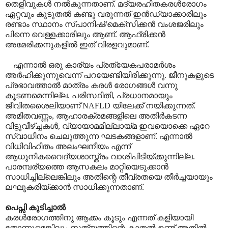
തെളിവുകൾ നൽകുന്നതാണ്. മദ്യരഹിതകരൾരോഗം
ഏറ്റവും കൂടുതൽ കണ്ടു വരുന്നത് ഇൻഡ്യാക്കാരിലും
രണ്ടാം സ്ഥാനം സ്പാനിഷ്/മെക്സിക്കൻ വംശജരിലും
പിന്നെ വെള്ളക്കാരിലും ആണ്. ആഫ്രിക്കൻ
അമേരിക്കനുകളിൽ ഇത് വിരളവുമാണ്.
എന്നാൽ ഒരു കാര്യം പ്രത്യേകപരാമർശം
അർഹിക്കുന്നുവെന്ന് പറയേണ്ടിയിരിക്കുന്നു. ജീനുകളുടെ
പ്രഭാവത്താൽ മാത്രം കരൾ രോഗങ്ങൾ വന്നു
കൂടണമെന്നില്ല. പരിസ്ഥിതി, പ്രധാനമായും
ജീവിതശൈലിയാണ് NAFLD യിലേക്ക് നയിക്കുന്നത്.
അമിതവണ്ണം, ആഹാരക്രമങ്ങളിലെ അതിർകടന്ന
വിട്ടുവീഴ്ച്ചകൾ, വ്യായാമമില്ലായ്മ ഇവയൊക്കെ ഏറേ
സ്വാധീനം ചെലുത്തുന്ന ഘടകങ്ങളാണ്. എന്നാൽ
വിധിവിഹിതം അലംഘനീയം എന്ന്
ആധുനികവൈദ്യശാ‍സ്ത്രം വാശിപിടിയ്ക്കുന്നില്ല.
പാരമ്പര്യത്തെ ആസകലം മാറ്റിയെടുക്കാൻ
സാധിച്ചില്ലെങ്കിലും അതിന്റെ തീവ്രതയെ തീർച്ചയായും
ലഘൂകരിയ്ക്കാൻ സാധിക്കുന്നതാണ്.
പെപ്സി കുടിച്ചാൽ
കരൾരോഗത്തിനു ആക്കം കൂടും എന്നത് കളിയായി
തോന്നുമെങ്കിലും സത്യത്തിന്റെ കാതൽ ഉണ്ട് അതിൽ.