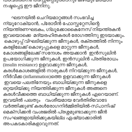
നഷ്ടപ്പെട്ട ഈ ജീനിനു.
ഘടനയിൽ ചെറിയമാറ്റങ്ങൾ സംഭവിച്ച
ന്യൂറോക്യാൻ, പ്രോടീൻ ഫോസ്ഫറ്റേസിന്റെ
നിയന്ത്രണഘടകം, ഗ്ലൂക്കോകൈനേസ് നിയന്ത്രകൻ
ഇവയൊക്കെ മദ്യരഹിതകരൾ രോഗത്തിനു ഇടയാക്കും.
കൊഴുപ്പ് വിഘടിയ്ക്കുന്ന ജീനുകൾ, രക്തത്തിൽ നിന്നും
കരളിലേക്ക് കൊഴുപ്പുകളെ മാറ്റുന്ന ജീനുകൾ,
കോശങ്ങളിലേക്ക് സന്ദേശം അയക്കാൻ ഇൻസുലിൻ
ഉപയോഗിക്കുന്ന ജീനുകൾ, ഇൻസുലിൻ പ്രതിരോധം
(insulin resistance) ഉളവാക്കുന്ന ജീനുകൾ,
കരൾകോശങ്ങളിൽ നാരുകൾ നിറയ്ക്കുന്ന ജീനുകൾ,
നീർവീക്ക (inflammation)ത്തെ ഉളവാക്കുന്ന ജീനുകൾ
ഇവയെ പലതിനേയും ബാധിയ്ക്കുന്ന ജീനുകളെ
ഒറ്റയടിയ്ക്കു നിയന്ത്രിക്കുന്ന ജീനുകൾ അങ്ങനെ
കരൾവീക്കത്തെ ബാധിയ്ക്കുന്ന ജീനുകൾ ഏറെയാണ്.
ഇവയിൽ പലതും വംശീയമായ വേർതിരിവോടേ
വർത്തിക്കുണ്ട് കരൾരോഗനിർമ്മിതിയിൽ-സ്പാനിഷ്/
മെക്സിക്കൻ വംശജരിൽ പ്രശ്നമുണ്ടാക്കുന്ന ജീൻ
സംഘങ്ങളായിരിക്കുകയില്ല ഏഷ്യാക്കാരിൽ
അപകടകാരികളാവുന്നത്.