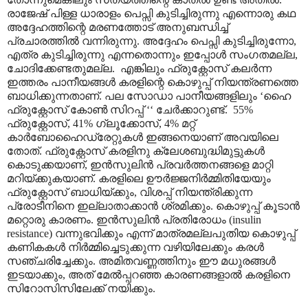
രാജേഷ് പിള്ള ധാരാളം പെപ്സി കുടിച്ചിരുന്നു എന്നൊരു കഥ
അദ്ദേഹത്തിന്റെ മരണത്തോട് അനുബന്ധിച്ച്
പ്രചാരത്തിൽ വന്നിരുന്നു. അദ്ദേഹം പെപ്സി കുടിച്ചിരുന്നോ,
എത്ര കുടിച്ചിരുന്നു എന്നതൊന്നും ഇപ്പോൾ സംഗതമല്ല,
ചോദിക്കേണ്ടതുമല്ല. എങ്കിലും ഫ്രുക്റ്റോസ് കലർന്ന
ഇത്തരം പാനീയങ്ങൾ കരളിന്റെ കൊഴുപ്പ് നിയന്ത്രണത്തെ
ബാധിക്കുന്നതാണ്. പല സോഡാ പാനീയങ്ങളിലും ‘ഹൈ
ഫ്രുക്റ്റോസ് കോൺ സിറപ്പ് ‘‘ ചേർക്കാറുണ്ട്. 55%
ഫ്രുക്റ്റോസ്, 41% ഗ്ലൂക്കോസ്, 4% മറ്റ്
കാർബോഹൈഡ്രേറ്റുകൾ ഇങ്ങനെയാണ് അവയിലെ
തോത്. ഫ്രുക്റ്റോസ് കരളിനു ക്ലേശബുദ്ധിമുട്ടുകൾ
കൊടുക്കയാണ്, ഇൻസുലിൻ പ്രവർത്തനങ്ങളെ മാറ്റി
മറിയ്ക്കുകയാണ്. കരളിലെ ഊർജ്ജനിർമ്മിതിയേയും
ഫ്രുക്റ്റോസ് ബാധിയ്ക്കും, വിശപ്പ് നിയന്ത്രിക്കുന്ന
പ്രോടീനിനെ ഇല്ലാതാക്കാൻ ശ്രമിക്കും. കൊഴുപ്പ് കൂടാൻ
മറ്റൊരു കാരണം. ഇൻസുലിൻ പ്രതിരോധം (insulin
resistance) വന്നുഭവിക്കും എന്ന് മാത്രമല്ലപുതിയ കൊഴുപ്പ്
കണികകൾ നിർമ്മിച്ചെടുക്കുന്ന വഴിയിലേക്കും കരൾ
സഞ്ചരിച്ചേക്കും. അമിതവണ്ണത്തിനും ഈ മധുരങ്ങൾ
ഇടയാക്കും, അത് മേൽ‌പ്പറഞ്ഞ കാരണങ്ങളാൽ കരളിനെ
സിറോസിസിലേക്ക് നയിക്കും.