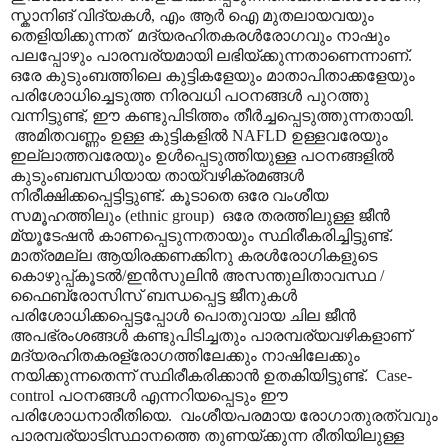
സ്കാനിങ് വിദ്യകൾ, എം ആർ ഐ മുതലായവയും
തെളിയിക്കുന്നത് മദ്യരഹിതകരൾരോഗവും നാഷും
പലപ്പോഴും പാരമ്പര്യമായി ലഭിയ്ക്കുന്നതാണെന്നാണ്.
ഒരേ കുടുംബത്തിലെ കുട്ടികളേയും മാതാപിതാക്കളേയും
പരിശോധിച്ചെടുത്ത നിരവധി പഠനങ്ങൾ പുറത്തു
വന്നിട്ടുണ്ട്, ഈ കണ്ടുപിടിത്തം തീർച്ചപ്പെടുത്തുന്നതായി.
അമിതവണ്ണം ഉള്ള കുട്ടികളിൽ NAFLD ഉള്ളവരേയും
ഇല്ലാ‍ത്തവരേയും ഉൾപ്പെടുത്തിയുള്ള പഠനങ്ങളിൽ
കുടുംബബന്ധിയായ തായ്‌വഴിക്രമങ്ങൾ
നിരീക്ഷിക്കപ്പെട്ടിട്ടുണ്ട്. കൂടാതെ ഒരേ വംശീയ
സമൂഹത്തിലും (ethnic group) ഒരേ തരത്തിലുള്ള ജീൻ
മ്യൂടേഷൻ കാണപ്പെടുന്നതായും സ്ഥിരീകരിച്ചിട്ടുണ്ട്.
മാത്രമല്ല ആയിരക്കണക്കിനു കരൾരോഗികളുടെ
കൊഴുപ്പ്കൂടൽ/ഇൻസുലിൻ അസന്തുലിതാവസ്ഥ /
ഫൈബ്രോസിസ് ബന്ധപ്പെട്ട ജീനുകൾ
പരിശോധിക്കപ്പെട്ടപ്പോൾ പൊതുവായ ചില ജീൻ
അപഭ്രംശങ്ങൾ കണ്ടുപിടിച്ചതും പാരമ്പര്യവഴികളാണ്
മദ്യരഹിതകരള്രോഗത്തിലേക്കും നാഷിലേക്കും
നയിക്കുന്നതെന്ന് സ്ഥിരീകരിക്കാൻ ഉതകിയിട്ടുണ്ട്. Case-
control പഠനങ്ങൾ എന്നറിയപ്പെടും ഈ
പരിശോധനാരീതിയെ. വംശീയപരമായ രോഗാതുരത്വവും
പാരമ്പര്യാ‍ടിസ്ഥാനത്തെ തുണയ്ക്കുന്ന രീതിയിലുള്ള