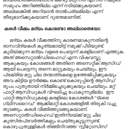
സമൂഹം അറിഞ്ഞില്ല എന്ന് നടിയ്ക്കുകയാണ്,
അല്ലെങ്കിൽ അറിയാൻ താൽപര്യമില്ല എന്ന്
തീരുമാനിക്കുകയാണ്. ദുരന്തമാണിത്.
കരൾ വീക്കം മദ്യം കൊണ്ടോ അല്ലാതെയോ
മദ്യം കരൾ വീക്കത്തിനു കാരണമാകുന്നതിന്റെ
രാസവിദ്യകൾ കൃത്യമായിട്ട് നമുക്ക് പിടിയുണ്ട്.
കുടിയ്ക്കുന്ന മദ്യം വളരെ പെട്ടെന്ന് കരളിലാണ് എത്തുക.
അത് അസെറ്റാൽഡിഹൈഡ് എന്ന വിഷവസ്തു
ആകുകയും കോശങ്ങൾ അതിനെ അസെറ്റിക് ആസിഡ്
ആയി പെട്ടെന്നു തന്നെ മാറ്റുകയും ചെയ്യും. ഈ
പ്രക്രിയ മറ്റു ചില തന്മാത്രകളെ ഉത്തേജിപ്പിക്കുകയും
അവ കിട്ടിയ ഊർജ്ജം കൊണ്ട് കൊഴുപ്പിന്റെ ആസിഡ്
രൂപം പുതുതായി നിർമ്മിച്ചെടുക്കുകയും ചെയ്യും. മറ്റ്
ഫാറ്റി ആസിഡുകൾ വിഘടിച്ചു പോകുന്നുമില്ല. ഈ
ഫാറ്റി ആസിഡുകളെ കരളിലെ കോശങ്ങൾ “ട്രൈ
ഗ്ലിസറൈഡ്’ ആക്കിമാറ്റി കോശങ്ങളിൽ തിരുകി വച്ചു
തുടങ്ങും. കരൾ വീങ്ങിത്തുടങ്ങുകയാണ്.
അസെറ്റാൽഡിഹൈഡ് ഇതിനിടയ്ക്ക് മറ്റു ചില
കുത്സിതപ്രവർത്തികളും ചെയ്തുകൂട്ടുന്നുണ്ട്.
കൊഴുപ്പുതുള്ളികൾ തിങ്ങിനിറഞ്ഞ ‘സ്റ്റീറ്റോസിസ്’