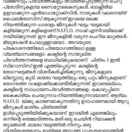
വിഭജനവും പ്രവർത്തികളും ത്വരിതപ്പെടുത്തുന്ന ചെറു
പ്രോടീനുകളായ സൈറ്റോകൈനുകൾ, ബാക്റ്റീരിയ
ഉളവാക്കുന്ന എൻഡൊറ്റോക്സിൻ, നാരുകൾ വലനെയ്ത്
ഫൈബ്രോസിസ് ആകുന്നത് ഇവയെ ഒക്കെ
നിയന്ത്രിക്കുന്ന ധാരാളം ജീനുകൾ ഘട്ടം ഘട്ടമായി
കളിയ്ക്കുന്ന കളികളാണ് NAFLD, നാഷ് എന്നിവയിലേക്ക്
നയിയ്ക്കുന്നത്. ഈ ജീനുകളിൽ വരുന്ന ചെറിയ മാറ്റങ്ങൾ-
മ്യൂടേഷൻ പോലുള്ളവയോ , അവയുടെ
പ്രകാശനത്തിലോ പ്രയോഗത്തിലോ ഉള്ള
വ്യത്യാസങ്ങളോ- കരളിന്റെ സന്തുലിത
പ്രവർത്തനങ്ങളെ ബാധിയ്ക്കുകയാണ്. ചിത്രം 3 ഇൽ
സിറോസിസ് ഇൽ എത്തിപ്പെടുന്ന കരളിന്റെ
രോഗഘട്ടങ്ങൾ വിശദീകരിച്ചിരിക്കുന്നു, ജീനുകളുടെ
ലിസ്റ്റോടു കൂടി. ഓരോ ഘട്ടത്തിലും ഒരു പറ്റം ജീനുകളാണ്
രോഗത്തെ വഷളാക്കിക്കൊണ്ടിരിക്കുന്നത്. ഇവയെല്ലാം
കരളിന്റെ സാധാരണപ്രവർത്തനങ്ങളെ –കൊഴുപ്പിനെ
കൈകാര്യം ചെയുന്നവ-നിയന്ത്രിക്കുന്നവയാണ്. ആദ്യം
NAFLD യ്ക്കു കാരണമാകുന്നതിനു ഉദാഹരണമായി ആറു
ജീനുകൾ മാത്രം ചിത്രത്തിൽ
ഉൾപ്പെടുത്തിയിരിക്കുകയാണ്. ഇവയിൽ ഏതെങ്കിലും
ഒന്നിന്റെ തെമ്മാടിത്തരം മതി ഒരു ചെയിൻ റിയാക്ഷൻ
തുടങ്ങാൻ. ഓരോ ഘട്ടത്തിൽ നിന്നും ഒരു
നിശ്ചിതശതമാനം മാത്രമേ അടുത്ത ഗുരുതരഘട്ടത്തിൽ