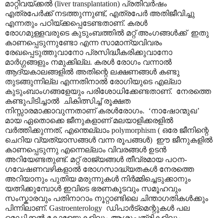
മാറ്റിവയ്ക്കൽ (liver transplantation) പ്രതിവർഷം
എത്രപേർക്ക് നടത്തുന്നുണ്ട്, എത്രപേർ അതിജീവിച്ചു
എന്നതും പഠിയ്ക്കപ്പെടേണ്ടതാണ്. കരൾ
രോഗമുള്ളവരുടെ കുടുംബത്തിൽ മറ്റ് അംഗങ്ങൾക്ക് ഇതു
കാണപ്പെടുന്നുണ്ടോ എന്ന സാമാന്യവിവരം
രേഖപ്പെടുത്തുവാനോ പ്രസിദ്ധീകരിക്കുവാനോ
മാർഗ്ഗങ്ങളും നമുക്കില്ല. കരൾ രോഗം വന്നാൽ
ആദ്യകാലങ്ങളിൽ അതിന്റെ ലക്ഷണങ്ങൾ കണ്ടു
തുടങ്ങുന്നില്ല എന്നതിനാൽ രോഗിയുടെ എല്ലാ
കുടുംബാംഗങ്ങളേയും പരിശോധിക്കേണ്ടതാണ്. നേരത്തെ
കണ്ടുപിടിച്ചാൽ ചികിത്സിച്ച് രൂക്ഷത
നിസ്സാരമാക്കാവുന്നതാണ് കരൾരോഗം. ‘നാഷോന്മുഖ’
മായ ഏതൊക്കെ ജീനുകളാണ് മലയാളിക്കരളിൽ
വർത്തിക്കുന്നത്, എന്തെല്ലാം polymorphism ( ഒരേ ജീനിന്റെ
ചെറിയ വ്യത്യാസങ്ങൾ വന്ന രൂപങ്ങൾ) ഈ ജീനുകളിൽ
കാണപ്പെടുന്നു എന്നെല്ലാം വിവരങ്ങൾ ഉടൻ
അറിയേണ്ടതുണ്ട്. മറ്റ് രാജ്യങ്ങൾ തീവ്രമായ പഠന-
ഗവേഷണവഴികളാൽ രോഗസാദ്ധ്യതകൾ നേരത്തെ
അറിയാനും പുതിയ മരുന്നുകൾ നിർമ്മിച്ചെടുക്കാനും
യത്നിക്കുമ്പോൾ ഇവിടെ ഭരണകൂടവും സമൂഹവും
സംസ്കാരവും പതിനാറാം നൂറ്റാണ്ടിലെ ചിന്താഗതികൾക്കും
പിന്നിലാണ്. Gastroenterology ഡിപാർട്മെന്റുകൾ പല
മെഡിക്കൽ കോളേജുകളിലും ആശുപത്രികളിലും