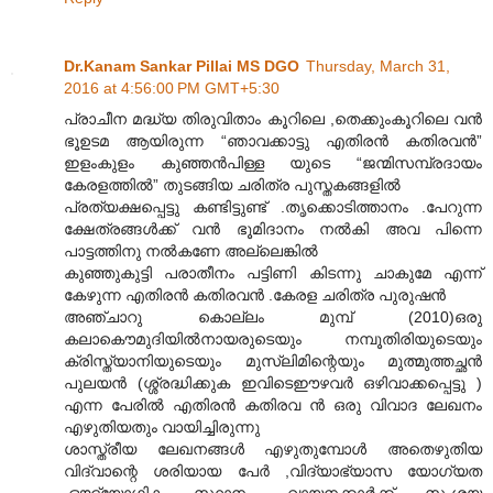
Dr.Kanam Sankar Pillai MS DGO
Thursday, March 31,
2016 at 4:56:00 PM GMT+5:30
പ്രാചീന മദ്ധ്യ തിരുവിതാം കൂറിലെ ,തെക്കുംകൂറിലെ വന്‍
ഭൂഉടമ ആയിരുന്ന “ഞാവക്കാട്ടു എതിരന്‍ കതിരവന്‍”
ഇളംകുളം കുഞ്ഞന്‍പിള്ള യുടെ “ജന്മിസമ്പ്രദായം
കേരളത്തില്‍” തുടങ്ങിയ ചരിത്ര പുസ്തകങ്ങളില്‍
പ്രത്യക്ഷപ്പെട്ടു കണ്ടിട്ടുണ്ട് .തൃക്കൊടിത്താനം .പേറുന്ന
ക്ഷേത്രങ്ങള്‍ക്ക് വന്‍ ഭൂമിദാനം നല്‍കി അവ പിന്നെ
പാട്ടത്തിനു നല്‍കണേ അല്ലെങ്കില്‍
കുഞ്ഞുകുട്ടി പരാതീനം പട്ടിണി കിടന്നു ചാകുമേ എന്ന്
കേഴുന്ന എതിരന്‍ കതിരവന്‍ .കേരള ചരിത്ര പുരുഷന്‍
അഞ്ചാറു കൊല്ലം മുമ്പ് (2010)ഒരു
കലാകൌമുദിയില്‍നായരുടെയും നമ്പൂതിരിയുടെയും
ക്രിസ്ത്യാനിയുടെയും മുസ്ലിമിന്റെയും മുത്മുത്തച്ഛന്‍
പുലയന്‍ (ശ്ശ്രദ്ധിക്കുക ഇവിടെഈഴവര്‍ ഒഴിവാക്കപ്പെട്ടു )
എന്ന പേരില്‍ എതിരന്‍ കതിരവ ന്‍ ഒരു വിവാദ ലേഖനം
എഴുതിയതും വായിച്ചിരുന്നു
ശാസ്ത്രീയ ലേഖനങ്ങള്‍ എഴുതുമ്പോള്‍ അതെഴുതിയ
വിദ്വാന്റെ ശരിയായ പേര്‍ ,വിദ്യാഭ്യാസ യോഗ്യത