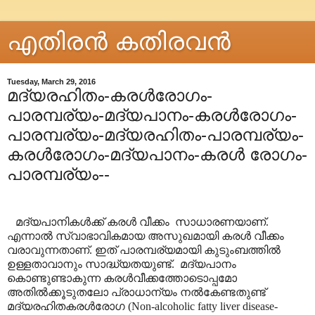
എതിരന്‍ കതിരവന്‍
Tuesday, March 29, 2016
മദ്യരഹിതം-കരൾരോഗം-
പാരമ്പര്യം-മദ്യപാനം-കരൾരോഗം-
പാരമ്പര്യം-മദ്യരഹിതം-പാരമ്പര്യം-
കരൾരോഗം-മദ്യപാനം-കരൾ രോഗം-
പാരമ്പര്യം--
മദ്യപാനികൾക്ക് കരൾ വീക്കം
സാധാരണയാണ്.
എന്നാൽ സ്വാഭാവികമായ അസുഖമായി കരൾ വീക്കം
വരാവുന്നതാണ്. ഇത് പാരമ്പര്യമായി കുടുംബത്തിൽ
ഉള്ളതാവാനും സാദ്ധ്യതയുണ്ട്.
മദ്യപാനം
കൊണ്ടുണ്ടാകുന്ന കരൾവീക്കത്തോടൊപ്പമോ
അതിൽക്കൂടുതലോ പ്രാധാന്യം നൽകേണ്ടതുണ്ട്
മദ്യരഹിതകരൾരോഗ (Non-alcoholic fatty liver disease-