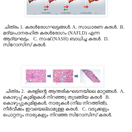
ചിത്രം 1. കരൾരോഗഘട്ടങ്ങൾ. A. സാധാരണ കരൾ. B.
മദ്യപാനരഹിത കരൾരോഗം (NAFLD) എന്ന
ആദ്യഘട്ടം. C. നാഷ് (NASH) ബാധിച്ച കരൾ. D.
സിറോസിസ് കരൾ.
ചിത്രം 2. കരളിന്റെ ആന്തരികഘടനയിലെ മാറ്റങ്ങൾ. A.
കൊഴുപ്പ് കുമിളകൾ നിറഞ്ഞു തുടങ്ങിയ കരൾ B.
കൊഴുപ്പുകുമിളകൾ, നാരുകൾ (നീല നിറത്തിൽ),
നീർവീക്കം ഇവയെല്ലാമുള്ള കരൾ. C. വടുക്കളും
പൊറ്റനും നാരുകളും നിറഞ്ഞ സിറോസിസ് കരൾ.