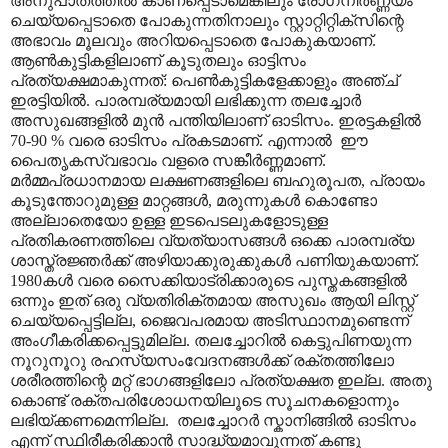
അനുപാതത്തിൽ കാണപ്പെടാമെങ്കിലും രോഗനിർണ്ണയം
ചെയ്യപ്പെടാതെ പോകുന്നതിനാലും സ്റ്റാറ്റിറ്റിക്സിന്റെ
അഭാവം മൂലവും അറിയപ്പെടാതെ പോകുകയാണ്.
ആൺകുട്ടികളിലാ‍ണ് കൂടുതലും ഓട്ടിസം
പ്രത്യക്ഷമാകുന്നത്: പെൺകുട്ടികളേക്കാളും അഞ്ച്
ഇരട്ടിയിൽ. പാരമ്പര്യമായി ലഭിക്കുന്ന തലച്ചോർ
അസുഖങ്ങളിൽ മുൻ പന്തിയിലാണ് ഓടിസം. ഇരട്ടകളിൽ
70-90 % വരെ ഓടിസം പ്രകടമാണ്. എന്നാൽ ഈ
പൈതൃകസ്വഭാവം വളരെ സങ്കീർണ്ണമാണ്.
മർമ്മപ്രധാനമായ ലക്ഷണങ്ങളിലെ ബഹുരൂപത, പ്രായം
കൂടുന്തോറുമുള്ള മാറ്റങ്ങൾ, മരുന്നുകൾ കൊണ്ടോ
അല്ലാതെയോ ഉള്ള ഇടപെടലുകളോടുള്ള
പ്രതികരണത്തിലെ വ്യത്യാസങ്ങൾ ഒക്കെ പാരമ്പര്യ
ശാസ്ത്രജ്ഞർക്ക് അഴിയാക്കുരുക്കുകൾ പണിയുകയാണ്.
1980കൾ വരെ സൈക്കിയാട്രിക്കാരുടെ പുസ്തകങ്ങളിൽ
ഒന്നും ഇത് ഒരു വ്യതിരിക്തമായ അസുഖം ആയി ലിസ്റ്റ്
ചെയ്യപ്പെട്ടില്ല, ജൈവപരമായ അടിസ്ഥാനമുണ്ടെന്ന്
അംഗീകരിക്കപ്പെട്ടുമില്ല. തലച്ചോറിൽ കെട്ടുപിണയുന്ന
നൂറുനൂറു രഹസ്യസംവേദനങ്ങൾക്ക് രക്തത്തിലോ
ശരീരത്തിന്റെ മറ്റ് ഭാഗങ്ങളിലോ പ്രത്യക്ഷത ഇല്ല. അതു
കൊണ്ട് രക്തപരിശോധനയിലൂടെ സൂചനകളൊന്നും
ലഭിയ്ക്കണമെന്നില്ല. തലച്ചോറർ സ്കാനിങ്ങിൽ ഓടിസം
എന്ന് സ്ഥിരീകരിക്കാൻ സാദ്ധ്യമാവുന്നത് കണ്ടു