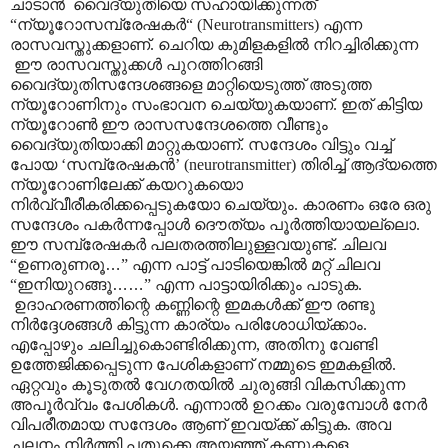
ചാടാൻ വൈദ്യുതിയെ സഹായിക്കുന്നത്
“ന്യൂറോസമ്പ്രേഷകർ“ (Neurotransmitters) എന്ന
രാസവസ്തുക്കളാണ്. ചെറിയ കുമിളകളിൽ നിറച്ചിരിക്കുന്ന
ഈ രാസവസ്തുക്കൾ പുറത്തിറങ്ങി
വൈദ്യുതിസന്ദേശങ്ങളെ മാറ്റിയെടുത്ത് അടുത്ത
ന്യൂറോണിനും സംഭാവന ചെയ്യുകയാണ്. ഇത് കിട്ടിയ
ന്യൂറോൺ ഈ രാസസന്ദേശത്തെ വീണ്ടും
വൈദ്യുതിയാക്കി മാറ്റുകയാണ്. സന്ദേശം വിട്ടും വച്ച്
പോയ ‘സമ്പ്രേഷകൻ’ (neurotransmitter) തിരിച്ച് ആദ്യത്തെ
ന്യൂറോണിലേക്ക് കയറുകയൊ
നിർവ്വീരീകരിക്കപ്പെടുകയോ ചെയ്യും. കാരണം ഒരേ ഒരു
സന്ദേശം പകർന്നപ്പോൾ ദൌത്യം പൂർത്തിയായല്ലൊ.
ഈ സമ്പ്രേഷകർ പലതരത്തിലുള്ളവയുണ്ട്. ചിലവ
“ഉണരുണരൂ
…
” എന്ന പാട്ട് പാടിയെങ്കിൽ മറ്റ് ചിലവ
“ഇനിയുറങ്ങൂ
……
” എന്ന പാട്ടായിരിക്കും പാടുക.
ഉദാഹരണത്തിന്റെ കണ്ണിന്റെ ഇമകൾക്ക് ഈ രണ്ടു
നിർദ്ദേശങ്ങൾ കിട്ടുന്ന കാര്യം പരിശോധിയ്ക്കാം.
എപ്പോഴും ചലിച്ചുകൊണ്ടിരിക്കുന്ന, അതിനു വേണ്ടി
ഉത്തേജിക്കപ്പെടുന്ന പേശികളാണ് നമ്മുടെ ഇമകളിൽ.
ഏറ്റവും കൂടുതൽ വേഗതയിൽ ചുരുങ്ങി വികസിക്കുന്ന
അപൂർവ്വം പേശികൾ. എന്നാൽ ഉറക്കം വരുമ്പോൾ നേർ
വിപരീതമായ സന്ദേശം ആണ് ഇവയ്ക്ക് കിട്ടുക. അവ
ചലനം നിർത്തി പതുക്കെ അയഞ്ഞ് കണ്ണുകളെ