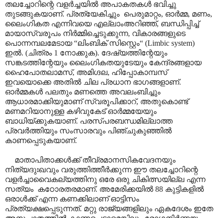
തലച്ചോറിന്റെ വളർച്ചയിൽ അപാകതകൾ ഭവിച്ചു
തുടങ്ങുകയാണ്. പ്രത്യേകിച്ചും പെരുമാറ്റം, ഓർമ്മ, മണം,
ലൈംഗികത എന്നിവയെ എല്ലാംഅറിഞ്ഞ്, ബന്ധിപ്പിച്ച്
മായാസ്വരൂപം നിർമ്മിച്ചെടുക്കുന്ന, വികാരങ്ങളുടെ
പൊന്നമ്പലമേടായ “ലിംബിക് സിസ്റ്റെം“ (Limbic system)
ഇൽ. (ചിത്രം 1 നോക്കുക). ദേഷ്യത്തിന്റേയും
സങ്കടത്തിന്റേയും ലൈംഗികതയുടേയും കേന്ദ്രങ്ങളായ
ഹൈപോതലാമസ്, അമിഗ്ദല, ഹിപ്പോകാമ്പസ്
ഇവയൊക്കെ അതിൽ ചില പ്രധാന ഭാഗങ്ങളാണ്.
ഓർമ്മകൾ പലതും മണത്തെ അവലംബിച്ചും
ആധാരമാക്കിയുമാണ് സ്വരൂപിക്കാറ്, അതുകൊണ്ട്
മണമറിയാനുള്ള കഴിവുകേട് ഓർമ്മയേയും
ബാധിയ്ക്കുകയാണ്. പരസ്പരബന്ധമില്ലാത്ത
പ്രവർത്തിയും സംസാരവും പിഞ്ചുകുഞ്ഞിൽ
കാണപ്പെടുകയാണ്.
മാതാപിതാ‍ക്കൾക്ക് തീവ്രമാനസികവേദനയും
നിത്യദുഃഖവും വരുത്തിത്തീർക്കുന്ന ഈ തലച്ചോറിന്റെ
വളർച്ചാവൈകല്യത്തിനു ഒരേ ഒരു ചികിത്സയില്ല എന്ന
സത്യം കഠോരതരമാണ്. അമേരിക്കയിൽ 88 കുട്ടികളിൽ
ഒരാൾക്ക് എന്ന കണക്കിലാണ് ഓട്ടിസം
പ്രത്യക്ഷപ്പെടുന്നത്. മറ്റു രാജ്യങ്ങളിലും ഏകദേശം ഇതേ