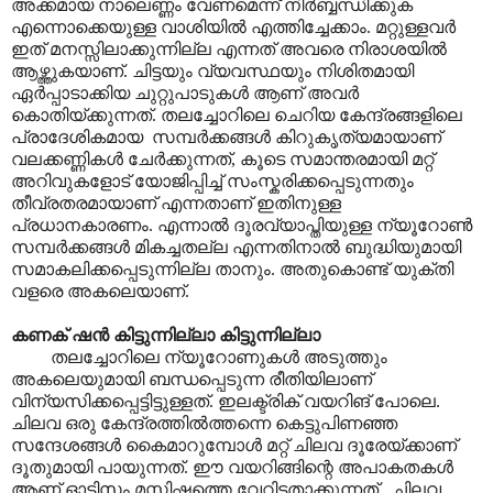
അക്കമായ നാലെണ്ണം വേണമെന്ന് നിർബ്ബന്ധിക്കുക
എന്നൊക്കെയുള്ള വാശിയിൽ എത്തിച്ചേക്കാം. മറ്റുള്ളവർ
ഇത് മനസ്സിലാക്കുന്നില്ല എന്നത് അവരെ നിരാശയിൽ
ആഴ്ത്തുകയാണ്. ചിട്ടയും വ്യവസ്ഥയും നിശിതമായി
ഏർപ്പാടാക്കിയ ചുറ്റുപാടുകൾ ആണ് അവർ
കൊതിയ്ക്കുന്നത്. തലച്ചോറിലെ ചെറിയ കേന്ദ്രങ്ങളിലെ
പ്രാദേശികമായ സമ്പർക്കങ്ങൾ കിറുകൃത്യമായാണ്
വലക്കണ്ണികൾ ചേർക്കുന്നത്, കൂടെ സമാന്തരമായി മറ്റ്
അറിവുകളോട് യോജിപ്പിച്ച് സംസ്കരിക്കപ്പെടുന്നതും
തീവ്രതരമായാണ് എന്നതാണ് ഇതിനുള്ള
പ്രധാനകാരണം. എന്നാൽ ദൂരവ്യാപ്തിയുള്ള ന്യൂറോൺ
സമ്പർക്കങ്ങൾ മികച്ചതല്ല എന്നതിനാൽ ബുദ്ധിയുമായി
സമാകലിക്കപ്പെടുന്നില്ല താനും. അതുകൊണ്ട് യുക്തി
വളരെ അകലെയാണ്.
കണക് ഷൻ കിട്ടുന്നില്ലാ കിട്ടുന്നില്ലാ
തലച്ചോറിലെ ന്യൂറോണുകൾ അടുത്തും
അകലെയുമായി ബന്ധപ്പെടുന്ന രീതിയിലാണ്
വിന്യസിക്കപ്പെട്ടിട്ടുള്ളത്. ഇലക്ട്രിക് വയറിങ് പോലെ.
ചിലവ ഒരു കേന്ദ്രത്തിൽത്തന്നെ കെട്ടുപിണഞ്ഞ
സന്ദേശങ്ങൾ കൈമാറുമ്പോൾ മറ്റ് ചിലവ ദൂരേയ്ക്കാണ്
ദൂതുമായി പായുന്നത്. ഈ വയറിങ്ങിന്റെ അപാകതകൾ
ആണ് ഓടിസം മസ്തിഷ്കത്തെ വേറിട്ടതാക്കുന്നത്. ചിലവ