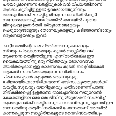
പര്യാ‍പ്തമാണെന്ന തെളിവുകൾ വൻ വിപ്ലത്തിനാണ്
തുടക്കം കുറിച്ചിട്ടുള്ളത്. ഉദരഭാഗത്തുനിന്നും
തലച്ചേറിലേക്ക് ഘടിപ്പിച്ചിരിക്കുന്ന നാഡിയിൽക്കൂടി
സന്ദേശങ്ങളയച്ച്, അല്ലെങ്കിൽ അവയിൽ പുതിയ
ജീനുകളെ ഉണർത്തി തീരുമാനങ്ങളേയും
പെരുമാറ്റങ്ങളേയും തോന്നലുകളേയും കടിഞ്ഞാണിടാനും
ഒരുമ്പെട്ടേയ്ക്കും ഇവർ.
ഓട്ടിസത്തിന്റെ പല പ്രത്യക്ഷസൂചകങ്ങളും
സ്വരൂപപ്രകാശനങ്ങളും കുടൽ ബാക്റ്റീരിയ വഴി
ആണെന്ന് തെളിഞ്ഞിട്ടുണ്ട് എന്ന് മാത്രമല്ല ഈ
വൈകല്യത്തിനു ഒരു നിമിത്തവും രോഗാവസ്ഥ
ത്വരിതപ്പെടാനുള്ള കാരണവും കുടൽ ബാക്റ്റീരിയകൾ
ആകാൻ സാദ്ധ്യതയുമുണ്ടന്ന വിശ്വാസം
പ്രബലപ്പെടാൻ കൂടുതൽ തെളിവുകളും
ലഭ്യമായിക്കൊണ്ടിരിക്കയാണ്. ഓടിസംകുഞ്ഞുങ്ങൾക്ക്
വയറ്റിലസുഖവും വയറിളക്കവും പതിവാണെന്ന് പണ്ടേ
നിരീക്ഷിക്കപ്പെട്ടിട്ടുളതാണ്. തലച്ചോറിലെ ന്യൂറോൺ
കോശങ്ങളിലെ ഒരേ ഒരു ജീനിനു മ്യൂടേഷൻ സംഭവിച്ച്
കുഞ്ഞുങ്ങൾക്ക് വയറ്റിലസുഖം സംഭവിക്കുന്നു എന്നത് ഈ
ബന്ധത്തിനു തെളിവ് നൽകാൻ പോന്നതാണ്. അവരിൽ
കാണപ്പെടുന്ന ബാക്റ്റീരിയകളുടെ വൈവിദ്ധ്യത്തിലും