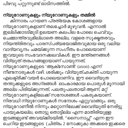
പിഴവു പറ്റുന്നുണ്ട് ഓടിസത്തിൽ.
ന്യൂറോണുകളും ന്യൂറോണൂകളും തമ്മിൽ
കിന്നാരം പറയണ പ്രത്യേക കോശങ്ങളായ
ന്യൂറോണുകളാണ് തലച്ചോർ മുഴുവൻ. എന്നാൽ
ഇല്ലിക്കാടടിമുടി ഉലയണ കലപില പോലെ ചെവ്വും
ചെമ്മാന്ത്രവുമില്ലാതെ അല്ല, വളരെ സൂക്ഷ്മതരവും
നിയന്ത്രിതവും പാരസ്പര്യയോജിതവുമായ ഒരു വലിയ
വാദ്യവൃന്ദം ചമയ്ക്കുന്ന സംഗീതം പോലെയാണ്
ഇവയുടെ സംവേദനക്കലവികൾ. ഈ മന്ത്രണങ്ങൾ
വിദ്യുത് തരംഗങ്ങളായാണ് പായുന്നത്,
ന്യൂറോണുകളുടെ ‘ആക്സോൺ’ (axon) എന്ന്
നീണ്ടനാരുകൾ വഴി. ശരിക്കും വിദ്യുത്ഛക്തി പായുന്ന
എലക്ട്രിക്ക് വയർ പോലെയാണിവ. ഈ വൈദ്യുത
തന്തുക്കളുടെ അഗ്രങ്ങൾ ഓംകാരമായ പൊരുൾ മൂന്നായി
അല്ല പിരിയ്ക്കുന്നത്, പലതുപലതായി ആണ്, മറ്റ്
ന്യൂറോണുകളിലേക്ക് സന്ദേശങ്ങൾ പകരുകയാണ്.
നിരവധി ന്യൂറോണുകൾ സന്ദേശം ഏറ്റുവാങ്ങും. ഒരു
ന്യൂറോണീൽ നിന്നും മറ്റൊന്നിലേക്ക് വൈദ്യുതി നേരിട്ടു
പായുകയല്ല, തൊട്ടു തൊട്ടില്ല എന്ന മാതിരിയുള്ള
ഇടങ്ങളുണ്ട് അവയ്ക്കിടയിൽ. “സൈനാപ്സ്” എന്ന ഈ
ചെറിയ ഇടങ്ങളുടെ (ചിത്രം 2 നോക്കുക) അക്കരെ ഇക്കരെ