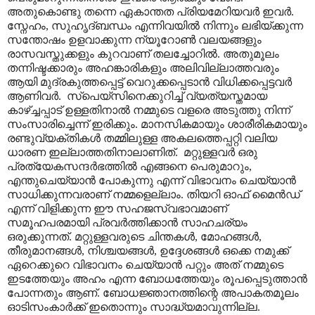
അതുകൊണ്ടു തന്നെ ഏകാന്തത പ്രിയമേറിയവർ ഇവർ.
സ്നേഹം, സുഹൃദ്ബന്ധം എന്നിവയിൽ നിന്നും ലഭിയ്ക്കുന്ന
സന്തോഷം ഉളവാക്കുന്ന ന്യൂറോൺ വലയങ്ങളും
രാസവസ്തുക്കളും കുറവാണ് തലച്ചോറിൽ. അതുമൂലം
തന്നിഷ്ടക്കാരും അഹങ്കാരികളും അലിവില്ലാത്തവരും
ആയി മുദ്രകുത്തപ്പെട്ട് വെറുക്കപ്പെടാൻ വിധിക്കപ്പെട്ടവർ
ആണിവർ. സ്പെയ്സിനെക്കുറിച്ച് വ്യത്യസ്തമായ
കാഴ്ച്ചപ്പാട് ഉള്ളതിനാൽ നമ്മുടെ വളരെ അടുത്തു നിന്ന്
സംസാരിച്ചെന്ന് ഇരിക്കും. മാനസികമായും ശാരീരികമായും
രണ്ടുവ്യക്തികൾ തമ്മിലുള്ള അകലത്തെപ്പറ്റി വലിയ
ധാരണ ഇല്ലാത്തതിനാലാണിത്. മറ്റുള്ളവർ ഒരു
പ്രത്യേകസന്ദർഭത്തിൽ എങ്ങനെ പെരുമാറും,
എന്തുചെയ്യാൻ പോകുന്നു എന്ന് വിഭാവനം ചെയ്യാൻ
സാധിക്കുന്നവരാണ് നമ്മളെല്ലാം. തിയറി ഓഫ് മൈൻഡ്
എന്ന് വിളിക്കുന്ന ഈ സഹജസ്വഭാവമാണ്
സമൂഹപരമായി പ്രവർത്തിക്കാൻ സാഹചര്യം
ഒരുക്കുന്നത്. മറ്റുള്ളവരുടെ ചിന്തകൾ, മോഹങ്ങൾ,
തീരുമാനങ്ങൾ, നിശ്ചയങ്ങൾ, ഉദ്ദേശങ്ങൾ ഒക്കെ നമുക്ക്
ഏറെക്കുറെ വിഭാവനം ചെയ്യാൻ പറ്റും അത് നമ്മുടെ
ഇടത്തേയും അഹം എന്ന ബോധത്തേയും രൂപപ്പെടുത്താൻ
പോന്നതും ആണ്. ബോധജ്ഞാനത്തിന്റെ അപാകതമൂലം
ഓടിസംകാർക്ക് ഇതൊന്നും സാദ്ധ്യമാവുന്നില്ല.