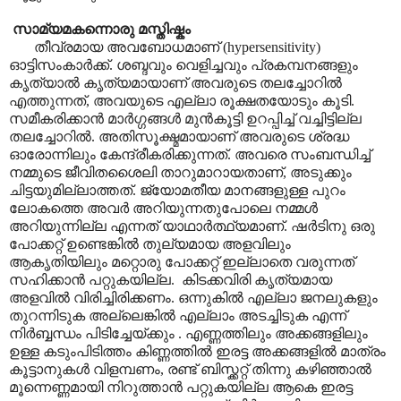
സാമ്യമകന്നൊരു മസ്തിഷ്കം
തീവ്രമായ അവബോധമാണ് (hypersensitivity)
ഓട്ടിസംകാർക്ക്. ശബ്ദവും വെളിച്ചവും പ്രകമ്പനങ്ങളും
കൃത്യാൽ കൃത്യമായാണ് അവരുടെ തലച്ചോറിൽ
എത്തുന്നത്, അവയുടെ എല്ലാ രൂക്ഷതയോടും കൂടി.
സമീകരിക്കാൻ മാർഗ്ഗങ്ങൾ മുൻകൂട്ടി ഉറപ്പിച്ച് വച്ചിട്ടില്ല
തലച്ചോറിൽ. അതിസൂക്ഷ്മമായാണ് അവരുടെ ശ്രദ്ധ
ഓരോന്നിലും കേന്ദ്രീകരിക്കുന്നത്. അവരെ സംബന്ധിച്ച്
നമ്മുടെ ജീവിതശൈലി താറുമാറായതാണ്, അടുക്കും
ചിട്ടയുമില്ലാത്തത്. ജ്യോമതീയ മാനങ്ങളുള്ള പുറം
ലോകത്തെ അവർ അറിയുന്നതുപോലെ നമ്മൾ
അറിയുന്നില്ല എന്നത് യാഥാർത്ഥ്യമാണ്. ഷർടിനു ഒരു
പോക്കറ്റ് ഉണ്ടെങ്കിൽ തുല്യമായ അളവിലും
ആകൃതിയിലും മറ്റൊരു പോക്കറ്റ് ഇല്ലാതെ വരുന്നത്
സഹിക്കാൻ പറ്റുകയില്ല. കിടക്കവിരി കൃത്യമായ
അളവിൽ വിരിച്ചിരിക്കണം. ഒന്നുകിൽ എല്ലാ ജനലുകളും
തുറന്നിടുക അല്ലെങ്കിൽ എല്ലാം അടച്ചിടുക എന്ന്
നിർബ്ബന്ധം പിടിച്ചേയ്ക്കും . എണ്ണത്തിലും അക്കങ്ങളിലും
ഉള്ള കടുംപിടിത്തം കിണ്ണത്തിൽ ഇരട്ട അക്കങ്ങളിൽ മാത്രം
കൂട്ടാനുകൾ വിളമ്പണം, രണ്ട് ബിസ്ക്കറ്റ് തിന്നു കഴിഞ്ഞാൽ
മൂന്നെണ്ണമായി നിറുത്താൻ പറ്റുകയില്ല ആകെ ഇരട്ട