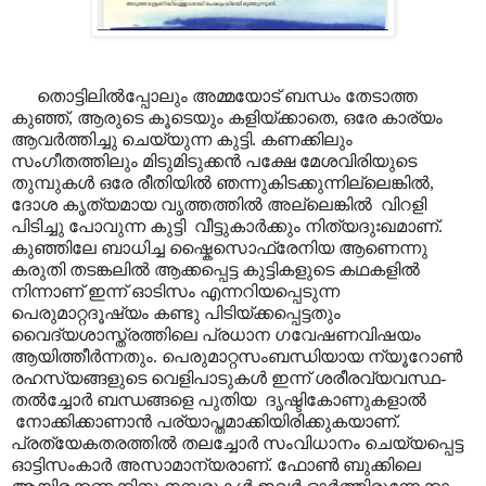
തൊട്ടിലിൽ‌പ്പോലും അമ്മയോട് ബന്ധം തേടാത്ത
കുഞ്ഞ്, ആരുടെ കൂടെയും കളിയ്ക്കാതെ, ഒരേ കാര്യം
ആവർത്തിച്ചു ചെയ്യുന്ന കുട്ടി. കണക്കിലും
സംഗീതത്തിലും മിടുമിടുക്കൻ പക്ഷേ മേശവിരിയുടെ
തുമ്പുകൾ ഒരേ രീതിയിൽ ഞന്നുകിടക്കുന്നില്ലെങ്കിൽ,
ദോശ കൃത്യമായ വൃത്തത്തിൽ അല്ലെങ്കിൽ വിറളി
പിടിച്ചു പോവുന്ന കുട്ടി വീട്ടുകാർക്കും നിത്യദുഃഖമാണ്.
കുഞ്ഞിലേ ബാധിച്ച ഷ്കൈസൊഫ്രേനിയ ആണെന്നു
കരുതി തടങ്കലിൽ ആക്കപ്പെട്ട കുട്ടികളുടെ കഥകളിൽ
നിന്നാണ് ഇന്ന് ഓടിസം എന്നറിയപ്പെടുന്ന
പെരുമാറ്റദൂഷ്യം കണ്ടു പിടിയ്ക്കപ്പെട്ടതും
വൈദ്യശാസ്ത്രത്തിലെ പ്രധാന ഗവേഷണവിഷയം
ആയിത്തീർന്നതും. പെരുമാറ്റസംബന്ധിയായ ന്യൂറോൺ
രഹസ്യങ്ങളുടെ വെളിപാടുകൾ ഇന്ന് ശരീരവ്യവസ്ഥ-
തൽച്ചോർ ബന്ധങ്ങളെ പുതിയ ദൃഷ്ടികോണുകളാൽ
നോക്കിക്കാണാൻ പര്യാപ്തമാക്കിയിരിക്കുകയാണ്.
പ്രത്യേകതരത്തിൽ തലച്ചോർ സംവിധാനം ചെയ്യപ്പെട്ട
ഓട്ടിസംകാർ അസാമാന്യരാണ്. ഫോൺ ബുക്കിലെ