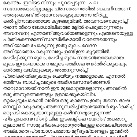
കേന്ദ്രം. ഇവിടെ നിന്നും പുറപ്പെടുന്ന പല
സന്ദേശകേബിളുകളും പ്രസാരണത്തിൽ ബലഹീനരാണ്.
അതുകൊണ്ട് തീരുമാനങ്ങളെടുക്കാനോ തീർപ്പു
കൽ‌പ്പിനാവാതെയോ കുഴങ്ങുമിവർ. അവനവനെക്കുറിച്ച്
തന്നെ തീരെ ബോധമില്ലാത്ത മട്ടിൽ പെരുമാറുന്നതും
അവനവനു എന്താണ് ആവശ്യങ്ങളെന്നും എങ്ങനെയുള്ള
പ്രതികരണമാണ് സാന്ദർഭികമായി വരേണ്ടതെന്നും
അറിയാതെ പോകുന്നു ഇതു മൂലം. വേദന
അറിയാതെപോകുന്നവരും ഉണ്ട് ഈ കൂട്ടത്തിൽ.
പേടിപ്പിക്കുന്ന മുഖം, പേടിച്ച മുഖം സങ്കടദ്യോതകമായ
മുഖം ഇവയൊക്കെ നമ്മുടെ അമിഗ്ദല വേർതിരിക്കുകയും
ഓർത്തു വയ്ക്കുകയും അതനുസരിച്ച്
പ്രതികരിയ്ക്കുകയും ചെയ്യും നമ്മളൊക്കെ. എന്നാൽ
ഓടിസം ബാധിച്ചവരുടെ അമിഗ്ദലസമ്പർക്കങ്ങൾ
താറുമാറായതിനാൽ ഈ മുഖമാറ്റങ്ങളൊന്നും അവരിൽ
ഒരു അനുരണരങ്ങളും ഉളവാക്കുകയില്ല.
ഒറ്റപ്പെട്ടുപോകാൻ വലിയ ഒരു കാരണം ഇതു തന്നെ. ഭാഷ
മനസ്സിലാകുകയും അതനുസരിച്ച് ആശയങ്ങൾ രൂപീകരിച്ച്
മറുപടി കൊടുക്കാനുമുള്ള കഴിവ് നഷ്ടപ്പെടുന്നത്
ഹിപ്പോകാമ്പസിന്റെ ചില ഇടങ്ങളിലെ വയറിങ് തകരാറു
മൂലമാണ്. സാമൂഹികപെരുമാറ്റത്തിലുള്ള വൈകല്യങ്ങൾ
അല്ലാതെ പ്രയോഗപരമായ മറ്റ് ദൂഷ്യങ്ങളും ഇവരിൽ