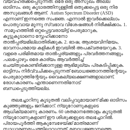
വ്യവഹരിക്കപ്പെടുന്നത്. ഒരേ ഒരു അസുഖം അല്ല
ഓടിസം. ഒരു കൂടാരത്തിനുള്ളിൽ ഒതുക്കപ്പെട്ട ഒരു നിര
അസുഖങ്ങൾ ആണ്. Autism Spectrum Disorder (ASD)
എന്നാണ് ഇന്നത്തെ സംജ്ഞ. എന്നാൽ ഇവർക്കെല്ലാം
പൊതുവായ മൂന്നു സ്വഭാവ വിശേഷങ്ങൾ നിരീക്ഷിക്കാം. 1.
സമൂഹത്തിൽ ഒറ്റപ്പെട്ടവരായിട്ട് പെരുമാറുക,
കൂട്ടുകൂടാനൊ സ്നേഹിക്കാനോ
താൽ‌പ്പര്യമില്ലാതിരിക്കുക. 2. ഭാഷ, ആശയവിനിമയം,
ഭാവനാപരമായ കളികൾ ഇവയിൽ അപക്വതയേറുക. 3.
വളരെ പരിമിതമായ താൽ‌പ്പര്യങ്ങളും പ്രവർത്തനങ്ങളും
.പലപ്പോഴും ഒരേ കാര്യം ആവർത്തിച്ച്
ചെയ്തുകൊണ്ടിരിക്കാനുള്ള ആഭിമുഖ്യം പ്രകടിപ്പിക്കുക.
ഓട്ടിസം നിർവ്വചിക്കപ്പെടുന്നത് ബോധജ്ഞാനത്തിന്റേയും
പെരുമാറ്റത്തിന്റേയും വൈകല്യലക്ഷണങ്ങളാലാണ്,
രോഗകാരണം എന്താണെന്നതിനോട്
ബന്ധപ്പെടുത്തിയല്ല.
തലച്ചോറിനു കൂടുതൽ വലിപ്പവുമായാണ് മിക്ക ഓടിസം
കുഞ്ഞുങ്ങളും ജനിക്കാറ്. ന്യൂറോണുകളുടെ
ആധിക്യമാണു കാരണം. 60 ശതമാനത്തോളം കൂടുതൽ
ന്യൂറോണുകളാണ് ഈ ശിശുക്കളുടെ തലച്ചോറിൽ.
പ്രായപൂർത്തി ആകുമ്പേഴേയ്ക്ക് മാത്രമാണ്
സാധാരണരൂപത്തിലാവുന്നത്. ബോധജ്ഞാനത്തെ