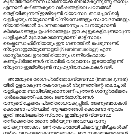
കൂടാത്തതാണെന്ന ധാരണയ്ക്ക് ബലമേകുന്നുണ്ടു താനും.
എന്നാൽ കഴിഞ്ഞകുറെ വർഷങ്ങളിലെ പഠനങ്ങൾ
തെളിയിക്കുന്നത് ഇമ്മ്യൂൺ വ്യവസ്ഥ തലച്ചോറിന്റെ
വളർച്ചയും ന്യൂറോൺ വിന്യാസങ്ങളും സംവേദനങ്ങളും
നിയന്ത്രിക്കാൻ പോന്നതാണെന്നും പല ന്യൂറോൺ
ക്രമഭംഗങ്ങളും ഉപദ്രവങ്ങളും ഈ കൂട്ടുകെട്ടിലുണ്ടാവുന്ന
പാളിച്ചകൾ മൂലമാകാമെന്നുമാണ്. ഓട്ടിസവും
ഷ്കൈസോഫ്രീനിയയും ഈ ഗണത്തിൽ പെടുന്നുണ്ട്.
ന്യൂറോഇമ്മ്യൂണോളജി (Neuroimmunology) എന്ന
ശാസ്ത്രശാഖ ഉരുത്തിരിയാനും ഗണ്യർഹമായ
കണ്ടുപിടിത്തങ്ങൾ നിലവിൽ വരുവാനും ഇടയായിട്ടുണ്ട്
ന്യൂറോ-ഇമ്മ്യ്യൂൺ സുഹൃദ്ബന്ധകഥകൾ വഴി.
അമ്മയുടെ രോഗപ്രതിരോധവ്യവസ്ഥ (immune system)
യിൽ ഉളവാകുന്ന തകരാറുകൾ ഭ്രൂണത്തിന്റെ തലച്ചോർ
വളർച്ചയെ ബാധിയ്ക്കുമെന്നാണ് പുത്തൻ ശാസ്ത്രാഭിമതം.
ഗർഭകാലത്ത് പലതരം ദൌർഭാഗ്യങ്ങൾ
വന്നുഭവിച്ചേക്കാം പ്രതിരോധവകുപ്പിൽ. അണുബാധകൾ
കൊണ്ടോ പരിസ്ഥിതി ആഘാതങ്ങൾ കൊണ്ടോ ആവാം
ഇത്. അല്ലെങ്കിൽ സ്വന്തം ഇമ്മ്യൂൺ വ്യവസ്ഥ
തനിക്കെതിരേ തന്നെ തിരിയുന്ന അവസ്ഥ വന്നു
ഭവിക്കുന്നതാകാം, ജനിതകപരമായി ചിലവിട്ടുവീഴ്ച്ചകൾക്ക്
ശരീരം വശംവദരാകുന്നതുമാകാം. ഈ സങ്കടാഘാതങ്ങൾ