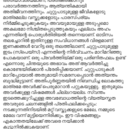
അത്യാവശ്യമാണ്; പ്രതികരിക്കാനും
പരാവർത്തനത്തിനും ആത്യന്തികമായി
അതിജീവനത്തിനും. ചുറ്റുപാടുമുള്ള ജീവികളോടു
മാത്രമല്ല വസ്തുക്കളോടും പാരസ്പര്യം
നിർമ്മിച്ചെടുക്കുകയും അവയുമായുള്ള അടുപ്പമൊ
അകലമോ നിശ്ചിതപ്പെടുത്തുകയും എല്ലാം അഹം
എന്നതിന്റെ പൊരുൾതിരിയൽ തന്നെയാണ്. ഓടിസം
തലച്ചോറിൽ ഇതിനുള്ള സംവിധാനങ്ങൾ വിരളമാണ്;
ഇണക്കങ്ങൾ വേറിട്ട ഒരു തലത്തിലാണ്; ചുറ്റുപാടുമുള്ള
ഇടം (സ്പെയ്സ്) എന്നതിന്റെ നിർവ്വചനം മാറിമറിഞ്ഞു
പോകയാണ്. ഒരു പ്രവർത്തിയ്ക്ക് ഒരു പരിണിതഫലം ഉണ്ട്
എന്നൊരു ചിന്തയുടെ അഭാവം അത് ആവർത്തിച്ചു
കൊണ്ടേയിരിക്കാൻ പ്രേരിപ്പിക്കയാണ്. ചുറ്റുപാടുകൾ
മാറിപ്പോയാൽ അതുമായി സമരസപ്പെടാൻ അത്യന്തം
ബുദ്ധിമുട്ടാണ്. അതിപൂർണ്ണതയിൽ നിബന്ധിച്ച ലോകത്തു
മാത്രമേ അവർക്ക് പെരുമാറാൻ പറ്റുകയുള്ളു. ഇതുമൂലം
അവർക്കുള്ള വിഷമങ്ങൾ ചില്ലറയല്ല. സ്വന്തം
ഇടത്തെക്കുറിച്ചുള്ള അവബോധത്തിന്റെ വ്യത്യസ്തത
അവരുടെ ചലനങ്ങളിൽ പ്രതിഫലിക്കപ്പെടും:
നടക്കുന്നതിനിടയിൽ മറ്റ് വസ്തുക്കളുടെ മേലേ, നമ്മുടെ
മേലേ വന്ന് മുട്ടിയെന്നിരിക്കും. ഈ വിഷമങ്ങളും
ഏകാന്തതയിലേക്ക് അവരെ നയിക്കാൻ
കൂട്ടുനിൽക്കുകയാണ്.