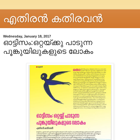
എതിരന്‍ കതിരവന്‍
Wednesday, January 18, 2017
ഓട്ടിസം:ഒറ്റയ്ക്കു പാടുന്ന
പൂങ്കുയിലുകളുടെ ലോകം