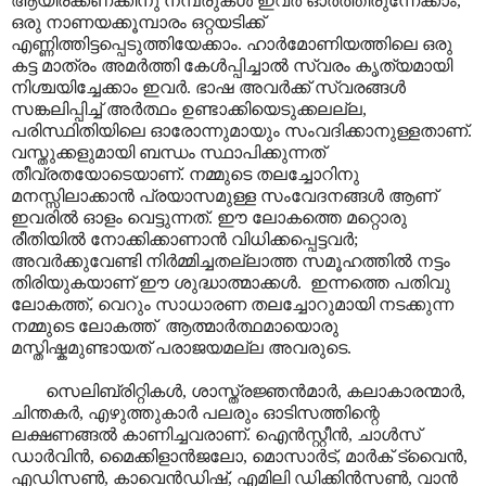
ആയിരക്കണക്കിനു നമ്പരുകൾ ഇവർ ഓർത്തിരുന്നേക്കാം,
ഒരു നാണയക്കൂമ്പാരം ഒറ്റയടിക്ക്
എണ്ണിത്തിട്ടപ്പെടുത്തിയേക്കാം. ഹാർമോണിയത്തിലെ ഒരു
കട്ട മാത്രം അമർത്തി കേൾപ്പിച്ചാൽ സ്വരം കൃത്യമായി
നിശ്ചയിച്ചേക്കാം ഇവർ. ഭാഷ അവർക്ക് സ്വരങ്ങൾ
സങ്കലിപ്പിച്ച് അർത്ഥം ഉണ്ടാക്കിയെടുക്കലല്ല,
പരിസ്ഥിതിയിലെ ഓരോന്നുമായും സംവദിക്കാനുള്ളതാണ്.
വസ്തുക്കളുമായി ബന്ധം സ്ഥാപിക്കുന്നത്
തീവ്രതയോടെയാണ്. നമ്മുടെ തലച്ചോറിനു
മനസ്സിലാക്കാൻ പ്രയാസമുള്ള സംവേദനങ്ങൾ ആണ്
ഇവരിൽ ഓളം വെട്ടുന്നത്. ഈ ലോകത്തെ മറ്റൊരു
രീതിയിൽ നോക്കിക്കാണാൻ വിധിക്കപ്പെട്ടവർ;
അവർക്കുവേണ്ടി നിർമ്മിച്ചതല്ലാത്ത സമൂഹത്തിൽ നട്ടം
തിരിയുകയാണ് ഈ ശുദ്ധാത്മാക്കൾ. ഇന്നത്തെ പതിവു
ലോകത്ത്, വെറും സാധാരണ തലച്ചോറുമായി നടക്കുന്ന
നമ്മുടെ ലോകത്ത് ആത്മാർത്ഥമായൊരു
മസ്തിഷ്കമുണ്ടായത് പരാജയമല്ല അവരുടെ.
സെലിബ്രിറ്റികൾ, ശാസ്ത്രജ്ഞൻമാർ, കലാകാരന്മാർ,
ചിന്തകർ, എഴുത്തുകാർ പലരും ഓടിസത്തിന്റെ
ലക്ഷണങ്ങൽ കാണിച്ചവരാണ്. ഐൻസ്റ്റീൻ, ചാൾസ്
ഡാർവിൻ, മൈക്കിളാൻജലോ, മൊസാർട്, മാർക് ട്വൈൻ,
എഡിസൺ, കാവെൻഡിഷ്, എമിലി ഡിക്കിൻസൺ, വാൻ