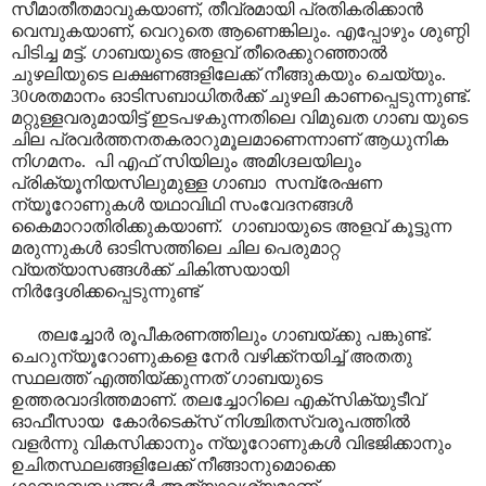
സീമാതീതമാവുകയാണ്, തീവ്രമായി പ്രതികരിക്കാൻ
വെമ്പുകയാണ്, വെറുതെ ആണെങ്കിലും. എപ്പോഴും ശുണ്ഠി
പിടിച്ച മട്ട്. ഗാബയുടെ അളവ് തീരെക്കുറഞ്ഞാൽ
ചുഴലിയുടെ ലക്ഷണങ്ങളിലേക്ക് നീങ്ങുകയും ചെയ്യും.
30ശതമാനം ഓടിസബാധിതർക്ക് ചുഴലി കാണപ്പെടുന്നുണ്ട്.
മറ്റുള്ളവരുമായിട്ട് ഇടപഴകുന്നതിലെ വിമുഖത ഗാബ യുടെ
ചില പ്രവർത്തനതകരാറുമൂലമാണെന്നാണ് ആധുനിക
നിഗമനം. പി എഫ് സിയിലും അമിഗ്ദലയിലും
പ്രിക്യൂനിയസിലുമുള്ള ഗാബാ സമ്പ്രേഷണ
ന്യൂറോണുകൾ യഥാവിഥി സംവേദനങ്ങൾ
കൈമാറാതിരിക്കുകയാണ്. ഗാബായുടെ അളവ് കൂട്ടുന്ന
മരുന്നുകൾ ഓടിസത്തിലെ ചില പെരുമാറ്റ
വ്യത്യാസങ്ങൾക്ക് ചികിത്സയായി
നിർദ്ദേശിക്കപ്പെടുന്നുണ്ട്
തലച്ചോർ രൂപീകരണത്തിലും ഗാബയ്ക്കു പങ്കുണ്ട്.
ചെറുന്യൂറോണുകളെ നേർ വഴിക്ക്നയിച്ച് അതതു
സ്ഥലത്ത് എത്തിയ്ക്കുന്നത് ഗാബയുടെ
ഉത്തരവാദിത്തമാണ്. തലച്ചോറിലെ എക്സിക്യുടീവ്
ഓഫീസായ കോർടെക്സ് നിശ്ചിതസ്വരൂപത്തിൽ
വളർന്നു വികസിക്കാനും ന്യൂറോണുകൾ വിഭജിക്കാനും
ഉചിതസ്ഥലങ്ങളിലേക്ക് നീങ്ങാനുമൊക്കെ