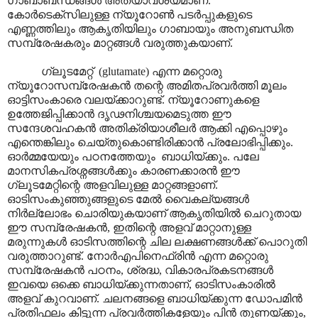
ഗാബാബന്ധങ്ങൾ അത്യാവശ്യമാണ്.
കോർടെക്സിലുള്ള ന്യൂറോൺ പടർപ്പുകളുടെ
എണ്ണത്തിലും ആകൃതിയിലും ഗാബായും അനുബന്ധിത
സമ്പ്രേഷകരും മാറ്റങ്ങൾ വരുത്തുകയാണ്.
ഗ്ലൂടമേറ്റ് (glutamate) എന്ന മറ്റൊരു
ന്യൂറോസമ്പ്രേഷകൻ തന്റെ അമിതപ്രവർത്തി മൂലം
ഓട്ടിസംകാരെ വലയ്ക്കാറുണ്ട്. ന്യൂറോണുകളെ
ഉത്തേജിപ്പിക്കാൻ ദൃഢനിശ്ചയമെടുത്ത ഈ
സന്ദേശവഹകൻ അതിക്രിയാശീലർ ആക്കി എപ്പൊഴും
എന്തെങ്കിലും ചെയ്തുകൊണ്ടിരിക്കാൻ പ്രലോഭിപ്പിക്കും.
ഓർമ്മയേയും പഠനത്തേയും ബാധിയ്ക്കും. പലേ
മാനസികപ്രശ്നങ്ങൾക്കും കാരണക്കാരൻ ഈ
ഗ്ലൂടമേറ്റിന്റെ അളവിലുള്ള മാറ്റങ്ങളാണ്.
ഓടിസംകുഞ്ഞുങ്ങളുടെ മേൽ വൈകല്യങ്ങൾ
നിർല്ലോഭം ചൊരിയുകയാണ് ആകൃതിയിൽ ചെറുതായ
ഈ സമ്പ്രേഷകൻ, ഇതിന്റെ അളവ് മാറ്റാനുള്ള
മരുന്നുകൾ ഓടിസത്തിന്റെ ചില ലക്ഷണങ്ങൾക്ക് പൊറുതി
വരുത്താറുണ്ട്. നോർഎപിനെഫ്രിൻ എന്ന മറ്റൊരു
സമ്പ്രേഷകൻ പഠനം, ശ്രദ്ധ, വികാരപ്രകടനങ്ങൾ
ഇവയെ ഒക്കെ ബാധിയ്ക്കുന്നതാണ്, ഓടിസംകാരിൽ
അളവ് കുറവാണ്. ചലനങ്ങളെ ബാ‍ധിയ്ക്കുന്ന ഡോപമിൻ
പ്രതിഫലം കിട്ടുന്ന പ്രവർത്തികളേയും പിൻ തുണയ്ക്കും,