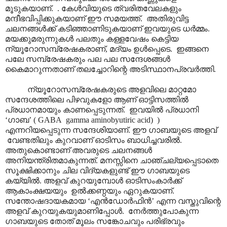
മൂടുകയാണ്. . കേൾവിയുടെ ത്വരിതവേലകളും
മന്ദീഭവിപ്പിക്കുകയാണ് ഈ സമയത്ത്. അതിരുവിട്ട
ചലനങ്ങൾക്ക് കടിഞ്ഞാണിടുകയാണ് ഇവയുടെ ധർമ്മം.
മയക്കുമരുന്നുകൾ പലതും കള്ളവേഷം കെട്ടിയ
ന്യൂറോസമ്പ്രേഷകരാണ്, മദ്യം ഉൾപ്പെടെ. ഇങ്ങനെ
പലേ സമ്പ്രേഷകരും പല പല സന്ദേശങ്ങൾ
കൈമാറുന്നതാണ് തലച്ചോറിന്റെ അടിസ്ഥാനപ്രവർത്തി.
ന്യൂറോസമ്പ്രേഷകരുടെ അളവിലെ മാറ്റമോ
സന്ദേശത്തിലെ പിഴവുകളോ ആണ് ഓട്ടിസത്തിൽ
പ്രധാനമായും കാണപ്പെടുന്നത്. ഇവയിൽ പ്രധാനി
‘ഗാബ’ ( GABA gamma aminobyutiric acid) )
എന്നറിയപ്പെടുന്ന സന്ദേശിയാണ്. ഈ ഗാബയുടെ അളവ്
വേണ്ടതിലും കുറവാണ് ഓടിസം ബാധിച്ചവരിൽ.
അതുകൊണ്ടാണ് അവരുടെ ചലനങ്ങൾ
അനിയന്ത്രിതമാകുന്നത്. മനസ്സിനെ ചാഞ്ചല്യപ്പെടാതെ
സൂക്ഷിക്കാനും ചില വിദ്യകളുണ്ട് ഈ ഗാബയുടെ
കയ്യിൽ. അളവ് കുറയുമ്പോൾ ഓടിസംകാർക്ക്
ആകാംക്ഷയയും ഉൽക്കണ്ഠയും ഏറുകയാണ്.
സന്തോഷദായകമായ ‘എൻഡോർഫിൻ’ എന്ന വസ്തുവിന്റെ
അളവ് കുറയുകയുമാണിപ്പോൾ. നേർത്തുപോകുന്ന
ഗാബയുടെ തോത് മൂലം സങ്കോചവും പരിഭ്രവും