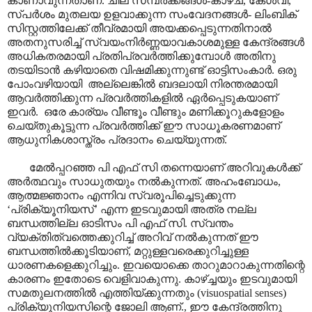
കാണാവുന്നതാണ്. ചില സമ്പർക്കങ്ങൾ-കാഴച, കേൾവി,
സ്പർശം മുതലയ ഉളവാക്കുന്ന സംവേദനങ്ങൾ- ലിംബിക്
സിസ്റ്റത്തിലേക്ക് തീവ്രമായി അയക്കപ്പെടുന്നതിനാൽ
അതനുസരിച്ച് സ്വയംനിർണ്ണയാവകാശമുള്ള കേന്ദ്രങ്ങൾ
അധികതരമായി പ്രതിപ്രവർത്തിക്കുമ്പോൾ അതിനു
തടയിടാൻ കഴിയാതെ വിഷമിക്കുന്നുണ്ട് ഓട്ടിസംകാർ. ഒരു
പോംവഴിയായി അല്ലെങ്കിൽ ബദലായി നിരന്തരമായി
ആവർത്തിക്കുന്ന പ്രവർത്തികളിൽ ഏർപ്പെടുകയാണ്
ഇവർ. ഒരേ കാര്യം വീണ്ടൂം വീണ്ടും മണിക്കൂറുകളോളം
ചെയ്തുകൂട്ടുന്ന പ്രവർത്തിക്ക് ഈ സാധൂകരണമാണ്
ആധുനികശാസ്ത്രം പ്രദാനം ചെയ്യുന്നത്.
മേൽ‌പ്പറഞ്ഞ പി എഫ് സി തന്നെയാണ് അറിവുകൾക്ക്
അർത്ഥവും സാധുതയും നൽകുന്നത്. അഹംബോധം,
ആത്മജ്ഞാനം എന്നിവ സ്വരൂപിച്ചെടുക്കുന്ന
‘പ്രിക്യൂനിയസ്’ എന്ന ഇടവുമായി അത്ര നല്ല
ബന്ധത്തില്ല ഓടിസം പി എഫ് സി. സ്വന്തം
വ്യക്തിത്വത്തെക്കുറിച്ച് അറിവ് നൽകുന്നത് ഈ
ബന്ധത്തിൽക്കൂടിയാണ്, മറ്റുള്ളവരെക്കുറിച്ചുള്ള
ധാരണകളെക്കുറിച്ചും. ഇവയൊക്കെ താറുമാറാകുന്നതിന്റെ
കാരണം ഇതോടെ വെളിവാകുന്നു. കാഴ്ച്ചയും ഇടവുമായി
സമതുലനത്തിൽ എത്തിയ്ക്കുന്നതും (visuospatial senses)
പ്രിക്യൂനിയസിന്റെ ജോലി ആണ്., ഈ കേന്ദ്രത്തിനു