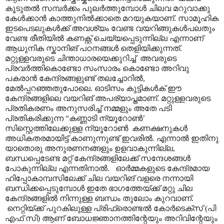
കൂടുതൽ സമ്പർക്കം പുലർത്തുമ്പോൾ ചിലവ മറുവാക്കു
കേൾക്കാൻ കാത്തുനിൽക്കാതെ മറയുകയാണ്. സാമൂഹിക
ഇടപെടലുകൾക്ക് അവശ്യം വേണ്ട വയറിങ്ങുകൾപലതും
വേണ്ട രീതിയിൽ കണക്റ്റ് ചെയ്യപ്പെടുന്നില്ല എന്നാണ്
ആധുനിക സ്കാനിങ് പഠനങ്ങൾ തെളിയിക്കുന്നത്.
മറ്റുള്ളവരുടെ ചിന്താധാരയെക്കുറിച്ച് അവരുടെ
പ്രവർത്തികൊണ്ടോ സംസാരം കൊണ്ടോ അറിവു
പകരാൻ കേന്ദ്രങ്ങളുണ്ട് തലച്ചോറിൽ,
മേൽ‌പ്പറഞ്ഞതുപോലെ. ഓടിസം കുട്ടികൾക് ഈ
കേന്ദ്രങ്ങളിലെ വയറിങ് അപര്യാപ്തമാണ്. മറ്റുള്ളവരുടെ
പ്രതികരണം അനുസരിച്ച് നമ്മളും അതേ പടി
പ്രതികരിക്കുന്ന “കണ്ണാടി ന്യൂറോൺ’
സിസ്റ്റെത്തിലേക്കുള്ള ന്യൂറോൺ കണക്ഷനുകൾ
അധികതരമായിട്ട് കാണുന്നുണ്ട് ഇവരിൽ. എന്നാൽ ഇതിനു
യാതൊരു അനുരണനങ്ങളും ഉളവാകുന്നില്ല,
ബന്ധപ്പെടേണ്ട മറ്റ് കേന്ദ്രങ്ങളിലേക്ക് സന്ദേശങ്ങൾ
പോകുന്നില്ല എന്നതിനാൽ. ഓർമ്മകളുടെ കേന്ദ്രമായ
ഹിപ്പോകാമ്പസിലേക്ക് ചില വയറിങ് വളരെ നന്നായി
ബന്ധിക്കപ്പെടുമ്പോൾ ഇതേ ഭാഗത്തേയ്ക്ക് മറ്റു ചില
കേന്ദ്രങ്ങളിൽ നിന്നുള്ള ബന്ധം തുലോം കുറവാണ്.
നെറ്റിയ്ക്ക് പുറകിലുള്ള പ്രിഫ്രൊണ്ടൽ കോർടെക്സ് (പി
എഫ് സി) ആണ് ബോധജ്ഞാനത്തിന്റേയും അറിവിന്റേയും