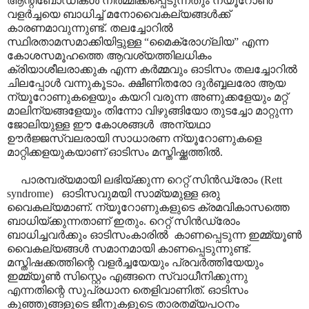
ആന്റിബോഡികൾ നിർമ്മിക്കപ്പെടുന്നതും ന്യൂറോൺ
വളർച്ചയെ ബാധിച്ച് മനോവൈകല്യങ്ങൾക്ക്
കാരണമാവുന്നുണ്ട്. തലച്ചോറിൽ
സ്ഥിരതാമസമാക്കിയിട്ടുള്ള “മൈക്രോഗ്ലിയ” എന്ന
കോശസമൂഹത്തെ ആവശ്യത്തിലധികം
ക്രിയാശീലരാക്കുക എന്ന കർമ്മവും ഓടിസം തലച്ചോറിൽ
ചിലപ്പോൾ വന്നുകൂടാം. ക്ഷീണിതരോ ദുർബ്ബലരോ ആയ
ന്യൂറോണുകളെയും കയറി വരുന്ന അണുക്കളേയും മറ്റ്
മാലിന്യങ്ങളേയും തിന്നോ വിഴുങ്ങിയോ തുടച്ചോ മാറ്റുന്ന
ജോലിയുള്ള ഈ കോശങ്ങൾ അന്യഥാ
ഊർജ്ജസ്വലരായി സാധാരണ ന്യൂറോണുകളെ
മാറ്റിക്കളയുകയാണ് ഓടിസം മസ്തിഷ്ക്കത്തിൽ.
പാരമ്പര്യമായി ലഭിയ്ക്കുന്ന റെറ്റ് സിൻഡ്രോം (Rett
syndrome) ഓടിസവുമയി സാമ്യമുള്ള ഒരു
വൈകല്യമാണ്. ന്യൂറോണുകളുടെ ക്രമവികാസത്തെ
ബാധിയ്ക്കുന്നതാണ് ഇതും. റെറ്റ് സിൻഡ്രോം
ബാധിച്ചവർക്കും ഓടിസംകാരിൽ കാണപ്പെടുന്ന ഇമ്മ്യൂൺ
വൈകല്യങ്ങൾ സമാനമായി കാണപ്പെടുന്നുണ്ട്.
മസ്തിഷക്കത്തിന്റെ വളർച്ചയേയും പ്രവർത്തിയേയും
ഇമ്മ്യൂൺ സിസ്റ്റെം എങ്ങനെ സ്വാധീനിക്കുന്നു
എന്നതിന്റെ സുപ്രധാന തെളിവാണിത്. ഓടിസം
കുഞ്ഞുങ്ങളുടെ ജീനുകളുടെ താരതമ്യപഠനം