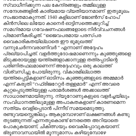
സ്വാധീനിക്കുന്ന പല കേന്ദ്രങ്ങളും തമ്മിലുള്ള
സന്ദേശങ്ങളിൽ കാര്യമായ വ്യതിയാനമാണ് ഇതുമൂലം
സംജാതമാകുന്നത്. 1940 കളിലാണ് ജോൺസ് ഹോപ്
കിൻസിലെ ലിയോ കാനെർ ഓട്ടിസത്തെക്കുറിച്ച്
സമഗ്രമായ ഗവേഷണഫലങ്ങളോടെ നിർവ്വചനങ്ങൾ
പ്രമാണീകരിച്ചത്. “ജൈവപരമായ പരസ്പര
വൈകാരികതയില്ലാതെ ഈ ഭൂമുഖത്ത്
വന്നുചേർന്നവരാണിവർ “ എന്നാണ് അദ്ദേഹം
പ്രഖ്യാപിച്ചത്. വളർത്തുദോഷമാണെന്നും കുഞ്ഞുങ്ങളെ
മിടുക്കരായുള്ള യന്ത്രങ്ങളാക്കാനുള്ള തത്രപ്പാടിന്റെ
പരിണിതഫലമാണെന്ന് അദ്ദേഹവും ഒരു കാലത്ത്
വിശ്വസിച്ചു പോയിരുന്നു. വികാരമില്ലാത്ത
യന്ത്രപ്പെട്ടികളാണ് ഓടിസം കുഞ്ഞുങ്ങളുടെ അമ്മമാർ
എന്ന് കരുതി “റഫ്രിജറേറ്റർ തള്ളമാർ” എന്ന് അവരെ
കുറ്റപ്പെടുത്തിയുള്ള പരാമർശങ്ങൾ അക്കാലത്ത്
സാധാരണമായിരുന്നു. ന്യൂറോണുകളുടെ വളർച്ചയിലും
സംവിധാനത്തിലുമുള്ള അപാകതകളാണ് കാരണമെന്ന
സത്യം വെളിപ്പെടാൻ പിന്നീട് സമയമെടുത്തു.
രണ്ടുവയസ്സെങ്കിലും ആകുമ്പോഴാണ് ലക്ഷണങ്ങൾ കണ്ടു
തുടങ്ങുന്നത് എന്നതുകൊണ്ട് നേരത്തെ അറിയാതെ
പോകുകയാണ്, ചികിത്സയും വൈകിപ്പോവുകയാണ്.
ഭ്രൂണാവസ്ഥയിൽ മൂന്നുമാസം കഴിയുമ്പോഴേ