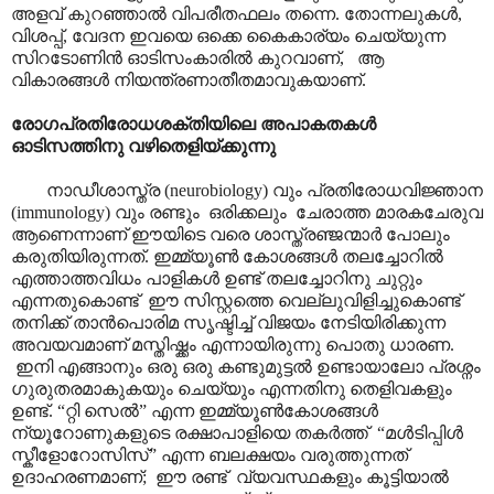
അളവ് കുറഞ്ഞാൽ വിപരീതഫലം തന്നെ. തോന്നലുകൾ,
വിശപ്പ്, വേദന ഇവയെ ഒക്കെ കൈകാര്യം ചെയ്യുന്ന
സിറടോണിൻ ഓടിസംകാരിൽ കുറവാണ്, ആ
വികാരങ്ങൾ നിയന്ത്രണാതീതമാവുകയാണ്.
രോഗപ്രതിരോധശക്തിയിലെ അപാകതകൾ
ഓടിസത്തിനു വഴിതെളിയ്ക്കുന്നു
നാഡീശാസ്ത്ര (neurobiology) വും പ്രതിരോധവിജ്ഞാന
(immunology) വും രണ്ടും ഒരിക്കലും ചേരാത്ത മാരകചേരുവ
ആണെന്നാണ് ഈയിടെ വരെ ശാസ്ത്രഞ്ജന്മാർ പോലും
കരുതിയിരുന്നത്. ഇമ്മ്യൂൺ കോശങ്ങൾ തലച്ചോറിൽ
എത്താത്തവിധം പാളികൾ ഉണ്ട് തലച്ചോറിനു ചുറ്റും
എന്നതുകൊണ്ട് ഈ സിസ്റ്റത്തെ വെല്ലുവിളിച്ചുകൊണ്ട്
തനിക്ക് താൻപൊരിമ സൃഷ്ടിച്ച് വിജയം നേടിയിരിക്കുന്ന
അവയവമാണ് മസ്തിഷ്ക്കം എന്നായിരുന്നു പൊതു ധാരണ.
ഇനി എങ്ങാനും ഒരു ഒരു കണ്ടുമുട്ടൽ ഉണ്ടായാലോ പ്രശ്നം
ഗുരുതരമാകുകയും ചെയ്യും എന്നതിനു തെളിവകളും
ഉണ്ട്. “റ്റി സെൽ” എന്ന ഇമ്മ്യൂൺകോശങ്ങൾ
ന്യൂറോണുകളുടെ രക്ഷാപാളിയെ തകർത്ത് “മൾടിപ്പിൾ
സ്കീളോറോസിസ്” എന്ന ബലക്ഷയം വരുത്തുന്നത്
ഉദാഹരണമാണ്; ഈ രണ്ട് വ്യവസ്ഥകളും കൂട്ടിയാൽ