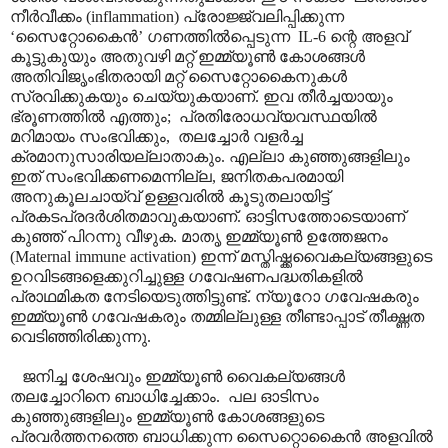
നീർവീക്കം (inflammation) പ്രോജ്ജ്വലിപ്പിക്കുന്ന
‘സൈറ്റോകൈൻ’ ഗണത്തിൽ‌പ്പെടുന്ന IL-6 ന്റെ അളവ്
കൂട്ടുകുയും അതുവഴി മറ്റ് ഇമ്മ്യൂൺ കോശങ്ങൾ
അതിവിജൃംഭിതരായി മറ്റ് സൈറ്റോകൈനുകൾ
സ്രവിക്കുകയും ചെയ്യുകയാണ്. ഇവ തീർച്ചയായും
ഭ്രൂണത്തിൽ എത്തും; പ്രതിരോധവ്യവസ്ഥയിൽ
മറിമായം സംഭവിക്കും, തലച്ചോർ വളർച്ച
ക്രമാനുസാരിയല്ലാതാകും. എല്ലാ കുഞ്ഞുങ്ങളിലും
ഇത് സംഭവിക്കണമെന്നില്ല, ജനിതകപരമായി
അനുകൂലചായ്‌വ് ഉള്ളവരിൽ കൂടുതലായിട്ട്
പ്രകടപ്രദർശിതമാവുകയാണ്. ഓട്ടിസത്തോടെയാണ്
കുഞ്ഞ് പിറന്നു വീഴുക. മാതൃ ഇമ്മ്യൂൺ ഉത്തേജനം
(Maternal immune activation) ഇന്ന് മസ്തിഷ്ക്കവൈകല്യങ്ങളുടെ
ഉറവിടങ്ങളെക്കുറിച്ചുള്ള ഗവേഷണപദ്ധതികളിൽ
പ്രാഥമികത നേടിയെടുത്തിട്ടുണ്ട്. ന്യൂറോ ഗവേഷകരും
ഇമ്മ്യൂൺ ഗവേഷകരും തമ്മില്ലുള്ള തീണ്ടാപ്പാട് തീക്ഷ്ണത
വെടിഞ്ഞിരിക്കുന്നു.
ജനിച്ച ശേഷവും ഇമ്മ്യൂൺ വൈകല്യങ്ങൾ
തലച്ചോറിനെ ബാധിച്ചേക്കാം. പല ഓടിസം
കുഞ്ഞുങ്ങളിലും ഇമ്മ്യൂൺ കോശങ്ങളുടെ
പ്രവർത്തനത്തെ ബാധിക്കുന്ന സൈറ്റൊകൈൻ അളവിൽ