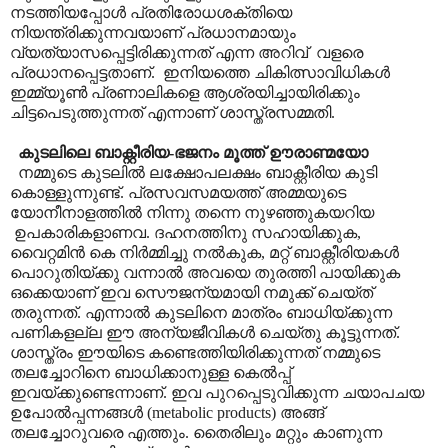
നടത്തിയപ്പോൾ പ്രതിരോധശക്തിയെ
നിയന്ത്രിക്കുന്നവയാണ് പ്രധാനമായും
വ്യത്യാസപ്പെട്ടിരിക്കുന്നത് എന്ന അറിവ് വളരെ
പ്രധാനപ്പെട്ടതാണ്. ഇനിയത്തെ ചികിത്സാവിധികൾ
ഇമ്മ്യൂൺ പ്രണാലികളെ ആശ്രയിച്ചായിരിക്കും
ചിട്ടപെടുത്തുന്നത് എന്നാണ് ശാസ്ത്രസമ്മതി.
കുടലിലെ ബാക്റ്റീരിയ-ഭജനം മൂത്ത് ഊരാണ്മയോ
നമ്മുടെ കുടലിൽ ലക്ഷോപലക്ഷം ബാക്റ്റീരിയ കുടി
കൊള്ളുന്നുണ്ട്. പ്രസവസമയത്ത് അമ്മയുടെ
യോനീനാളത്തിൽ നിന്നു തന്നെ നുഴഞ്ഞുകയറിയ
ഉപകാരികളാണവ. ദഹനത്തിനു സഹായിക്കുക,
വൈറ്റമിൻ കെ നിർമ്മിച്ചു നൽകുക, മറ്റ് ബാക്റ്റീരിയകൾ
പൊറുതിയ്ക്കു വന്നാൽ അവയെ തുരത്തി പായിക്കുക
ഒക്കെയാണ് ഇവ സൌജന്യമായി നമുക്ക് ചെയ്ത്
തരുന്നത്. എന്നാൽ കുടലിനെ മാത്രം ബാധിയ്ക്കുന്ന
പണികളല്ല ഈ അന്യജീവികൾ ചെയ്തു കൂട്ടുന്നത്.
ശാസ്ത്രം ഈയിടെ കണ്ടെത്തിയിരിക്കുന്നത് നമ്മുടെ
തലച്ചോറിനെ ബാധിക്കാനുള്ള കെൽ‌പ്പ്
ഇവയ്ക്കുണ്ടെന്നാണ്. ഇവ പുറപ്പെടുവിക്കുന്ന ചയാപചയ
ഉപോൽ‌പ്പന്നങ്ങൾ (metabolic products) അങ്ങ്
തലച്ചോറുവരെ എത്തും. തൈരിലും മറ്റും കാണുന്ന