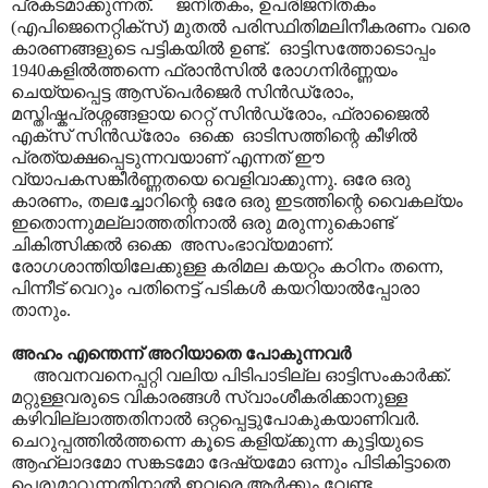
പ്രകടമാക്കുന്നത്. ജനിതകം, ഉപരിജനിതകം
(എപിജെനെറ്റിക്സ്) മുതൽ പരിസ്ഥിതിമലിനീകരണം വരെ
കാരണങ്ങളുടെ പട്ടികയിൽ ഉണ്ട്. ഓട്ടിസത്തോടൊപ്പം
1940കളിൽത്തന്നെ ഫ്രാൻസിൽ രോഗനിർണ്ണയം
ചെയ്യപ്പെട്ട ആസ്പെർജെർ സിൻഡ്രോം,
മസ്തിഷ്കപ്രശ്നങ്ങളായ റെറ്റ് സിൻഡ്രോം, ഫ്രാജൈൽ
എക്സ് സിൻഡ്രോം ഒക്കെ ഓടിസത്തിന്റെ കീഴിൽ
പ്രത്യക്ഷപ്പെടുന്നവയാണ് എന്നത് ഈ
വ്യാപകസങ്കീർണ്ണതയെ വെളിവാക്കുന്നു. ഒരേ ഒരു
കാരണം, തലച്ചോറിന്റെ ഒരേ ഒരു ഇടത്തിന്റെ വൈകല്യം
ഇതൊന്നുമല്ലാത്തതിനാൽ ഒരു മരുന്നുകൊണ്ട്
ചികിത്സിക്കൽ ഒക്കെ അസംഭാവ്യമാണ്.
രോഗശാന്തിയിലേക്കുള്ള കരിമല കയറ്റം കഠിനം തന്നെ,
പിന്നീട് വെറും പതിനെട്ട് പടികൾ കയറിയാൽ‌പ്പോരാ
താനും.
അഹം എന്തെന്ന് അറിയാതെ പോകുന്നവർ
അവനവനെപ്പറ്റി വലിയ പിടിപാടില്ല ഓട്ടിസംകാർക്ക്.
മറ്റുള്ളവരുടെ വികാരങ്ങൾ സ്വാംശീകരിക്കാനുള്ള
കഴിവില്ലാത്തതിനാൽ ഒറ്റപ്പെട്ടുപോകുകയാണിവർ.
ചെറുപ്പത്തിൽത്തന്നെ കൂടെ കളിയ്ക്കുന്ന കുട്ടിയുടെ
ആഹ്ലാദമോ സങ്കടമോ ദേഷ്യമോ ഒന്നും പിടികിട്ടാതെ
പെരുമാറുന്നതിനാൽ ഇവരെ ആർക്കും വേണ്ട.