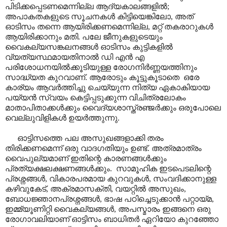
പിടിക്കപ്പെടണമെന്നില്ല ആദ്യകാലങ്ങളിൽ;
അപാകതകളുടെ സൂചനകൾ കിട്ടിയെങ്കിലോ, അത്
ഓടിസം തന്നെ ആയിരിക്കണമെന്നില്ല, മറ്റ് തകരാറുകൾ
ആയിരിക്കാനും മതി. പലേ ജീനുകളുടെയും
വൈകല്യസങ്കലനങ്ങൾ ഓടിസം കുട്ടികളിൽ
വ്യത്യസ്ഥമായതിനാൽ ഡി എൻ എ
പരിശോധനയിൽക്കൂടിയുള്ള രോഗനിർണ്ണയത്തിനും
സാദ്ധ്യത കുറവാണ്. ആരോടും കൂട്ടുകൂടാതെ ഒരേ
കാര്യം ആവർത്തിച്ചു ചെയ്യുന്ന നിത്യ ഏകാകിയായ
പയ്യൻ സ്വയം കെട്ടിപ്പടുക്കുന്ന വിചിത്രലോകം
മാതാപിതാക്കൾക്കും വൈദ്യശാസ്ത്രഞ്ജർക്കും ഒരുപോലെ
വെല്ലുവിളികൾ ഉയർത്തുന്നു.
ഓട്ടിസത്തെ പല അസുഖങ്ങളാക്കി തരം
തിരിക്കണമെന്ന് ഒരു വാദഗതിയും ഉണ്ട്. അത്രമാത്രം
വൈപുല്യമാണ് ഇതിന്റെ കാരണങ്ങൾക്കും
പ്രത്യക്ഷലക്ഷണങ്ങൾക്കും. സാമൂഹിക ഇടപെടലിന്റെ
പ്രശ്നങ്ങൾ, വികാരപരമായ കുറവുകൾ, സംവദിക്കാനുള്ള
കഴിവുകേട്, അക്രമാസക്തി, വയറ്റിൽ അസുഖം,
ബോധജ്ഞാനപ്രശ്നങ്ങൾ, ഭാഷ പഠിച്ചെടുക്കാൻ പറ്റായ്മ,
ഇമ്മ്യൂണിറ്റി വൈകല്യങ്ങൾ, അപസ്മാരം ഇങ്ങനെ ഒരു
രോഗാവലിയാണ് ഓട്ടിസം ബാധിതർ ഏറിയോ കുറഞ്ഞോ