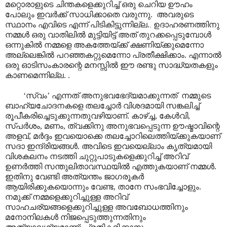
മറ്റൊരാളുടെ ചിന്തകളെക്കുറിച്ച് ഒരു ചെറിയ ഊഹം
പോലും ഇവർക്ക് സാധിക്കാതെ വരുന്നു. അവരുടെ
സ്ഥാനം എവിടെ എന്ന് പിടികിട്ടുന്നില്ല.
ഉദാഹരണത്തിനു
.
നമ്മൾ ഒരു വാതിലിൽ മുട്ടിയിട്ട് അത് തുറക്കപ്പെടുമ്പോൾ
ഒന്നുകിൽ നമ്മളെ അകത്തേയ്ക്ക് ക്ഷണിയ്ക്കുമെന്നോ
അല്ലെങ്കിൽ പറഞ്ഞകറ്റുമെന്നോ പ്രതീക്ഷിക്കാം. എന്നാൽ
ഒരു ഓടിസംകാരന്റെ മനസ്സിൽ ഈ രണ്ടു സാദ്ധ്യതകളും
കാണമെന്നില്ല. .
‘സ്വം’ എന്നത് അനുഭവഭേദ്യമാക്കുന്നത് നമ്മുടെ
ബാഹ്യചോദനകളെ തലച്ചോർ വിശദമായി സങ്കലിച്ച്
രൂപീകരിച്ചെടുക്കുന്നതുവഴിയാണ്. കാഴ്ച്ച, കേൾവി,
സ്പർശം, മണം, ത്വക്കിനു അനുഭവപ്പെടുന്ന ഊഷ്മാവിന്റെ
അളവ്, മർദ്ദം ഇവയൊക്കെ തലച്ചോറിലെത്തിയ്ക്കുകയാണ്
സദാ ഇന്ദ്രിയങ്ങൾ. അവിടെ ഇവയെല്ലാം കൃത്യമായി
വിശകലനം നടത്തി ചുറ്റുപാടുകളെക്കുറിച്ച് അറിവ്
ഉണർത്തി സന്തുലിതാവസ്ഥയിൽ എത്തുകയാണ് നമ്മൾ.
ഇതിനു വേണ്ടി അത്യന്തം ജാഗരൂകർ
ആയിരിക്കുകയൊന്നും വേണ്ട, താനേ സംഭവിച്ചോളും.
നമുക്ക് നമ്മളെക്കുറിച്ചുള്ള അറിവ്
സാഹചര്യങ്ങളെക്കുറിച്ചുള്ള അവബോധത്തിനും
മനോനിലകൾ നിജപ്പെടുത്തുന്നതിനും