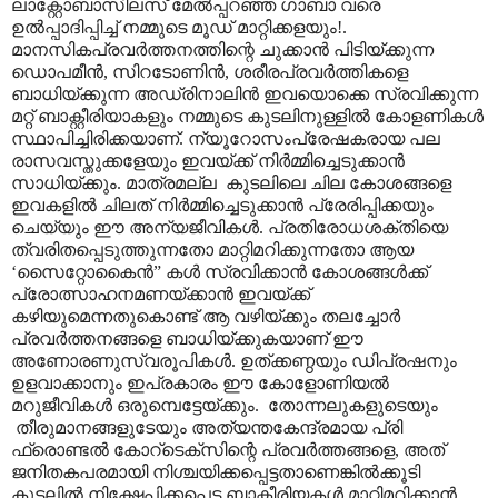
ലാക്റ്റോബാസിലസ് മേൽ‌പ്പറഞ്ഞ ഗാബാ വരെ
ഉൽ‌പ്പാദിപ്പിച്ച് നമ്മുടെ മൂഡ് മാറ്റിക്കളയും!.
മാനസികപ്രവർത്തനത്തിന്റെ ചുക്കാൻ പിടിയ്ക്കുന്ന
ഡൊപമീൻ, സിറടോണിൻ, ശരീരപ്രവർത്തികളെ
ബാധിയ്ക്കുന്ന അഡ്രിനാലിൻ ഇവയൊക്കെ സ്രവിക്കുന്ന
മറ്റ് ബാക്റ്റീരിയാകളും നമ്മുടെ കുടലിനുള്ളിൽ കോളണികൾ
സ്ഥാപിച്ചിരിക്കയാണ്. ന്യൂറോസംപ്രേഷകരായ പല
രാസവസ്തുക്കളേയും ഇവയ്ക്ക് നിർമ്മിച്ചെടുക്കാൻ
സാധിയ്ക്കും. മാത്രമല്ല കുടലിലെ ചില കോശങ്ങളെ
ഇവകളിൽ ചിലത് നിർമ്മിച്ചെടുക്കാൻ പ്രേരിപ്പിക്കയും
ചെയ്യും ഈ അന്യജീവികൾ. പ്രതിരോധശക്തിയെ
ത്വരിതപ്പെടുത്തുന്നതോ മാറ്റിമറിക്കുന്നതോ ആയ
‘സൈറ്റോകൈൻ” കൾ സ്രവിക്കാൻ കോശങ്ങൾക്ക്
പ്രോത്സാഹനമണയ്ക്കാൻ ഇവയ്ക്ക്
കഴിയുമെന്നതുകൊണ്ട് ആ വഴിയ്ക്കും തലച്ചോർ
പ്രവർത്തനങ്ങളെ ബാധിയ്ക്കുകയാണ് ഈ
അണോരണുസ്വരൂപികൾ. ഉത്ക്കണ്ഠയും ഡിപ്രഷനും
ഉളവാക്കാനും ഇപ്രകാരം ഈ കോളോണിയൽ
മറുജീവികൾ ഒരുമ്പെട്ടേയ്ക്കും. തോന്നലുകളുടെയും
തീരുമാനങ്ങളുടേയും അത്യന്തകേന്ദ്രമായ പ്രി
ഫ്രൊണ്ടൽ കോറ്ടെക്സിന്റെ പ്രവർത്തങ്ങളെ, അത്
ജനിതകപരമായി നിശ്ചയിക്കപ്പെട്ടതാണെങ്കിൽക്കൂടി
കുടലിൽ നിക്ഷേപിക്കപ്പെട്ട ബാക്റ്റീരിയകൾ മാറ്റിമറിക്കാൻ