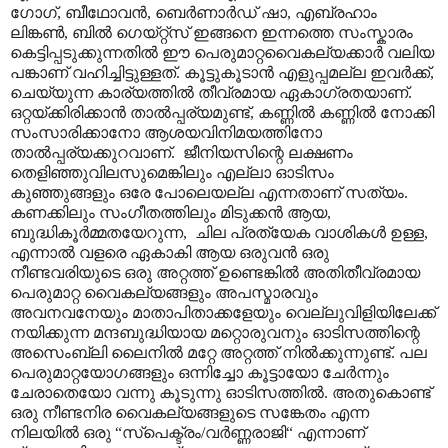
ഗോഗ്, ബീഥോവൻ, ബെർണാർഡ് ഷാ, എബ്രഹാം
ലിങ്കൺ, ബിൽ ഗെയ്റ്റ്സ് ഇങ്ങനെ ഇന്നത്തെ സംസ്കാരം
കെട്ടിപ്പടുക്കുന്നതിൽ ഈ പെരുമാറ്റവൈകല്യക്കാർ വലിയ
പങ്കാണ് വഹിച്ചിട്ടുള്ളത്. കൂട്ടുകൂടാൻ എളുപ്പമല്ല ഇവർക്ക്,
ചെയ്യുന്ന കാര്യത്തിൽ തീവ്രമായ ഏകാഗ്രതയാണ്.
ഒറ്റയ്ക്കിരിക്കാൻ താൽ‌പ്പര്യമുണ്ട്, കണ്ണിൽ കണ്ണിൽ നോക്കി
സംസാരിക്കാനോ ആശയവിനിമയത്തിനോ
താൽ‌പ്പര്യക്കുറവാണ്. ജീനിയസിന്റെ ലക്ഷണം
തെളിഞ്ഞുവിലസുമെങ്കിലും എല്ലാ ഓടിസം
കുഞ്ഞുങ്ങളും ഒരേ പോലെയല്ല എന്നതാണ് സത്യം.
കണക്കിലും സംഗീതത്തിലും മിടുക്കൻ ആയ,
ബുദ്ധികൂർമ്മതയേറുന്ന, ചില പ്രത്യേക വാശികൾ ഉള്ള,
എന്നാൽ വളരെ ഏകാകി ആയ ഒരുവൻ ഒരു
നീണ്ടവരിയുടെ ഒരു അറ്റത്ത് ഉണ്ടെങ്കിൽ അതിതീവ്രമായ
പെരുമാറ്റ വൈകല്യങ്ങളും അപസ്മാരവും
അവനവനേയും മാതാപിതാക്കളേയും വെല്ലുവിളിയിലേക്ക്
നയിക്കുന്ന മന്ദബുദ്ധിയായ മറ്റൊരുവനും ഓടിസത്തിന്റെ
അസെംബ്ലി ലൈനിൽ മറ്റേ അറ്റത്ത് നിൽക്കുന്നുണ്ട്. പല
പെരുമാറ്റയോഗങ്ങളും ഒന്നിച്ചോ കൂട്ടായോ ചേർന്നും
ചേരാതെയോ വന്നു കൂടുന്നു ഓടിസത്തിൽ. അതുകൊണ്ട്
ഒരു നീണ്ടനിര വൈകല്യങ്ങളുടെ സങ്കേതം എന്ന
നിലയിൽ ഒരു “സ്പെക്ട്രം/വർണ്ണരാജി“ എന്നാണ്