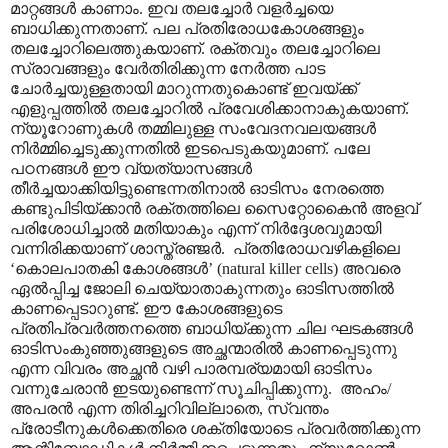
മാറ്റങ്ങൾ കാണാം. ഇവ തലച്ചോർ വളർച്ചയെ
ബാധിക്കുന്നതാണ്. പല പ്രതിരോധകോശങ്ങളും
തലച്ചോറിലെത്തുകയാണ്. രക്തവും തലച്ചോറിലെ
സ്രാവങ്ങളും വേർതിരിക്കുന്ന നേർത്ത പാട
ചോർച്ചയുള്ളതായി മാറുന്നതുകൊണ്ട് ഇവയ്ക്ക്
എളുപ്പത്തിൽ തലച്ചോറിൽ പ്രവേശിക്കാനാകുകയാണ്.
ന്യൂറോണുകൾ തമ്മിലുള്ള സംവേദനവലയങ്ങൾ
നിർമ്മിച്ചെടുക്കുന്നതിൽ ഇടപെടുകയുമാണ്. പലേ
പഠനങ്ങൾ ഈ വ്യത്യാസങ്ങൾ
തീർച്ചയാക്കിയിട്ടുണ്ടെന്നതിനാൽ ഓടിസം നേരത്തെ
കണ്ടുപിടിയ്ക്കാൻ രക്തത്തിലെ സൈറ്റോകൈൻ അളവ്
പരിശോധിച്ചാൽ മതിയാകും എന്ന് നിർദ്ദേശവുമായി
വന്നിരിക്കയാണ് ശാസ്ത്രഞ്ജർ. പ്രതിരോധവഴികളിലെ
‘കൊലപാതകി കോശങ്ങൾ’ (natural killer cells) അവരെ
ഏൽ‌പ്പിച്ച ജോലി ചെയ്യാതാകുന്നതും ഓടിസത്തിൽ
കാണപ്പെടാറുണ്ട്. ഈ കോശങ്ങളുടെ
പ്രതിപ്രവർത്തനത്തെ ബാധിയ്ക്കുന്ന ചില ഘടകങ്ങൾ
ഓടിസംകുഞ്ഞുങ്ങളുടെ അച്ഛന്മാരിൽ കാണപ്പെടുന്നു
എന്ന വിവരം അച്ഛൻ വഴി പാരമ്പര്യമായി ഓടിസം
വന്നുചേരാൻ ഇടയുണ്ടെന്ന് സൂചിപ്പിക്കുന്നു. അഹം/
അപരൻ എന്ന തിരിച്ചറിവില്ലാതെ, സ്വന്തം
പ്രോടീനുകൾക്കെതിരെ ശക്തിയോടെ പ്രവർത്തിക്കുന്ന