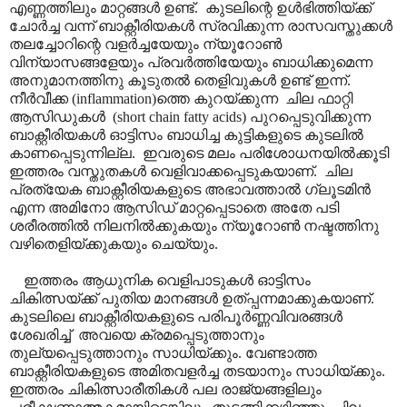
എണ്ണത്തിലും മാറ്റങ്ങൾ ഉണ്ട്. കുടലിന്റെ ഉൾഭിത്തിയ്ക്ക്
ചോർച്ച വന്ന് ബാക്റ്റീരിയകൾ സ്രവിക്കുന്ന രാസവസ്തുക്കൾ
തലച്ചോറിന്റെ വളർച്ചയേയും ന്യൂറോൺ
വിന്യാസങ്ങളേയും പ്രവർത്തിയേയും ബാധിക്കുമെന്ന
അനുമാനത്തിനു കൂടുതൽ തെളിവുകൾ ഉണ്ട് ഇന്ന്.
നീർവീക്ക (inflammation)ത്തെ കുറയ്ക്കുന്ന ചില ഫാറ്റി
ആസിഡുകൾ (short chain fatty acids) പുറപ്പെടുവിക്കുന്ന
ബാക്റ്റീരിയകൾ ഓട്ടിസം ബാധിച്ച കുട്ടികളുടെ കുടലിൽ
കാണപ്പെടുന്നില്ല. ഇവരുടെ മലം പരിശോധനയിൽക്കൂടി
ഇത്തരം വസ്തുതകൾ വെളിവാക്കപ്പെടുകയാണ്. ചില
പ്രത്യേക ബാക്റ്റീരിയകളുടെ അഭാവത്താൽ ഗ്ലൂടമിൻ
എന്ന അമിനോ ആസിഡ് മാറ്റപ്പെടാതെ അതേ പടി
ശരീരത്തിൽ നിലനിൽക്കുകയും ന്യൂറോൺ നഷ്ടത്തിനു
വഴിതെളിയ്ക്കുകയും ചെയ്യും.
ഇത്തരം ആധുനിക വെളിപാടുകൾ ഓട്ടിസം
ചികിത്സയ്ക്ക് പുതിയ മാനങ്ങൾ ഉത്പ്പന്നമാക്കുകയാണ്.
കുടലിലെ ബാക്റ്റീരിയകളുടെ പരിപൂർണ്ണവിവരങ്ങൾ
ശേഖരിച്ച് അവയെ ക്രമപ്പെടുത്താനും
തുല്യപ്പെടുത്താനും സാധിയ്ക്കും. വേണ്ടാത്ത
ബാക്റ്റീരിയകളുടെ അമിതവളർച്ച തടയാനും സാധിയ്ക്കും.
ഇത്തരം ചികിത്സാരീതികൾ പല രാജ്യങ്ങളിലും