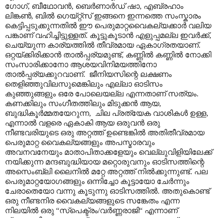
ഗോഗ്, ബീഥോവൻ, ബെർണാർഡ് ഷാ, എബ്രഹാം
ലിങ്കൺ, ബിൽ ഗെയ്റ്റ്സ് ഇങ്ങനെ ഇന്നത്തെ സംസ്കാരം
കെട്ടിപ്പടുക്കുന്നതിൽ ഈ പെരുമാറ്റവൈകല്യക്കാർ വലിയ
പങ്കാണ് വഹിച്ചിട്ടുള്ളത്. കൂട്ടുകൂടാൻ എളുപ്പമല്ല ഇവർക്ക്,
ചെയ്യുന്ന കാര്യത്തിൽ തീവ്രമായ ഏകാഗ്രതയാണ്.
ഒറ്റയ്ക്കിരിക്കാൻ താൽ‌പ്പര്യമുണ്ട്, കണ്ണിൽ കണ്ണിൽ നോക്കി
സംസാരിക്കാനോ ആശയവിനിമയത്തിനോ
താൽ‌പ്പര്യക്കുറവാണ്. ജീനിയസിന്റെ ലക്ഷണം
തെളിഞ്ഞുവിലസുമെങ്കിലും എല്ലാ ഓടിസം
കുഞ്ഞുങ്ങളും ഒരേ പോലെയല്ല എന്നതാണ് സത്യം.
കണക്കിലും സംഗീതത്തിലും മിടുക്കൻ ആയ,
ബുദ്ധികൂർമ്മതയേറുന്ന, ചില പ്രത്യേക വാശികൾ ഉള്ള,
എന്നാൽ വളരെ ഏകാകി ആയ ഒരുവൻ ഒരു
നീണ്ടവരിയുടെ ഒരു അറ്റത്ത് ഉണ്ടെങ്കിൽ അതിതീവ്രമായ
പെരുമാറ്റ വൈകല്യങ്ങളും അപസ്മാരവും
അവനവനേയും മാതാപിതാക്കളേയും വെല്ലുവിളിയിലേക്ക്
നയിക്കുന്ന മന്ദബുദ്ധിയായ മറ്റൊരുവനും ഓടിസത്തിന്റെ
അസെംബ്ലി ലൈനിൽ മറ്റേ അറ്റത്ത് നിൽക്കുന്നുണ്ട്. പല
പെരുമാറ്റയോഗങ്ങളും ഒന്നിച്ചോ കൂട്ടായോ ചേർന്നും
ചേരാതെയോ വന്നു കൂടുന്നു ഓടിസത്തിൽ. അതുകൊണ്ട്
ഒരു നീണ്ടനിര വൈകല്യങ്ങളുടെ സങ്കേതം എന്ന
നിലയിൽ ഒരു “സ്പെക്ട്രം/വർണ്ണരാജി“ എന്നാണ്