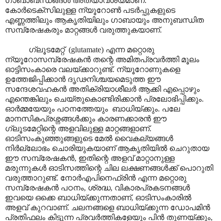
ഗാബാബന്ധങ്ങൾ അത്യാവശ്യമാണ്.
കോർടെക്സിലുള്ള ന്യൂറോൺ പടർപ്പുകളുടെ
എണ്ണത്തിലും ആകൃതിയിലും ഗാബായും അനുബന്ധിത
സമ്പ്രേഷകരും മാറ്റങ്ങൾ വരുത്തുകയാണ്.
ഗ്ലൂടമേറ്റ് (glutamate) എന്ന മറ്റൊരു
ന്യൂറോസമ്പ്രേഷകൻ തന്റെ അമിതപ്രവർത്തി മൂലം
ഓട്ടിസംകാരെ വലയ്ക്കാറുണ്ട്. ന്യൂറോണുകളെ
ഉത്തേജിപ്പിക്കാൻ ദൃഢനിശ്ചയമെടുത്ത ഈ
സന്ദേശവഹകൻ അതിക്രിയാശീലർ ആക്കി എപ്പൊഴും
എന്തെങ്കിലും ചെയ്തുകൊണ്ടിരിക്കാൻ പ്രലോഭിപ്പിക്കും.
ഓർമ്മയേയും പഠനത്തേയും ബാധിയ്ക്കും. പലേ
മാനസികപ്രശ്നങ്ങൾക്കും കാരണക്കാരൻ ഈ
ഗ്ലൂടമേറ്റിന്റെ അളവിലുള്ള മാറ്റങ്ങളാണ്.
ഓടിസംകുഞ്ഞുങ്ങളുടെ മേൽ വൈകല്യങ്ങൾ
നിർല്ലോഭം ചൊരിയുകയാണ് ആകൃതിയിൽ ചെറുതായ
ഈ സമ്പ്രേഷകൻ, ഇതിന്റെ അളവ് മാറ്റാനുള്ള
മരുന്നുകൾ ഓടിസത്തിന്റെ ചില ലക്ഷണങ്ങൾക്ക് പൊറുതി
വരുത്താറുണ്ട്. നോർഎപിനെഫ്രിൻ എന്ന മറ്റൊരു
സമ്പ്രേഷകൻ പഠനം, ശ്രദ്ധ, വികാരപ്രകടനങ്ങൾ
ഇവയെ ഒക്കെ ബാധിയ്ക്കുന്നതാണ്, ഓടിസംകാരിൽ
അളവ് കുറവാണ്. ചലനങ്ങളെ ബാ‍ധിയ്ക്കുന്ന ഡോപമിൻ
പ്രതിഫലം കിട്ടുന്ന പ്രവർത്തികളേയും പിൻ തുണയ്ക്കും,