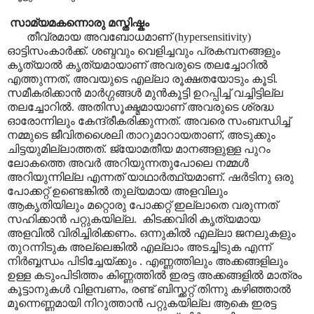
സാമ്യമകന്നൊരു മസ്തിഷ്കം
തീവ്രമായ അവബോധമാണ് (hypersensitivity)
ഓട്ടിസംകാർക്ക്. ശബ്ദവും വെളിച്ചവും പ്രകമ്പനങ്ങളും
കൃത്യാൽ കൃത്യമായാണ് അവരുടെ തലച്ചോറിൽ
എത്തുന്നത്, അവയുടെ എല്ലാ രൂക്ഷതയോടും കൂടി.
സമീകരിക്കാൻ മാർഗ്ഗങ്ങൾ മുൻകൂട്ടി ഉറപ്പിച്ച് വച്ചിട്ടില്ല
തലച്ചോറിൽ. അതിസൂക്ഷ്മമായാണ് അവരുടെ ശ്രദ്ധ
ഓരോന്നിലും കേന്ദ്രീകരിക്കുന്നത്. അവരെ സംബന്ധിച്ച്
നമ്മുടെ ജീവിതശൈലി താറുമാറായതാണ്, അടുക്കും
ചിട്ടയുമില്ലാത്തത്. ജ്യോമതീയ മാനങ്ങളുള്ള പുറം
ലോകത്തെ അവർ അറിയുന്നതുപോലെ നമ്മൾ
അറിയുന്നില്ല എന്നത് യാഥാർത്ഥ്യമാണ്. ഷർടിനു ഒരു
പോക്കറ്റ് ഉണ്ടെങ്കിൽ തുല്യമായ അളവിലും
ആകൃതിയിലും മറ്റൊരു പോക്കറ്റ് ഇല്ലാതെ വരുന്നത്
സഹിക്കാൻ പറ്റുകയില്ല. കിടക്കവിരി കൃത്യമായ
അളവിൽ വിരിച്ചിരിക്കണം. ഒന്നുകിൽ എല്ലാ ജനലുകളും
തുറന്നിടുക അല്ലെങ്കിൽ എല്ലാം അടച്ചിടുക എന്ന്
നിർബ്ബന്ധം പിടിച്ചേയ്ക്കും . എണ്ണത്തിലും അക്കങ്ങളിലും
ഉള്ള കടുംപിടിത്തം കിണ്ണത്തിൽ ഇരട്ട അക്കങ്ങളിൽ മാത്രം
കൂട്ടാനുകൾ വിളമ്പണം, രണ്ട് ബിസ്ക്കറ്റ് തിന്നു കഴിഞ്ഞാൽ
മൂന്നെണ്ണമായി നിറുത്താൻ പറ്റുകയില്ല ആകെ ഇരട്ട