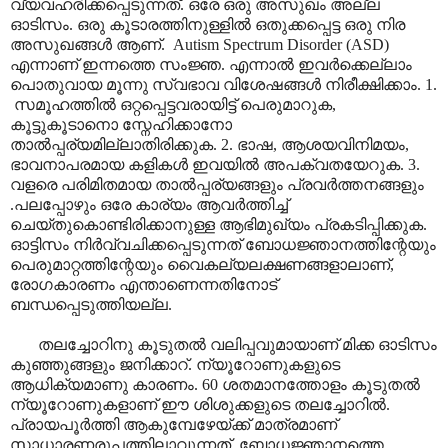
വ്യവഹരിക്കപ്പെടുന്നത്. ഒരേ ഒരു അസുഖം അല്ല
ഓടിസം. ഒരു കൂടാരത്തിനുള്ളിൽ ഒതുക്കപ്പെട്ട ഒരു നിര
അസുഖങ്ങൾ ആണ്. Autism Spectrum Disorder (ASD)
എന്നാണ് ഇന്നത്തെ സംജ്ഞ. എന്നാൽ ഇവർക്കെല്ലാം
പൊതുവായ മൂന്നു സ്വഭാവ വിശേഷങ്ങൾ നിരീക്ഷിക്കാം. 1.
സമൂഹത്തിൽ ഒറ്റപ്പെട്ടവരായിട്ട് പെരുമാറുക,
കൂട്ടുകൂടാനൊ സ്നേഹിക്കാനോ
താൽ‌പ്പര്യമില്ലാതിരിക്കുക. 2. ഭാഷ, ആശയവിനിമയം,
ഭാവനാപരമായ കളികൾ ഇവയിൽ അപക്വതയേറുക. 3.
വളരെ പരിമിതമായ താൽ‌പ്പര്യങ്ങളും പ്രവർത്തനങ്ങളും
.പലപ്പോഴും ഒരേ കാര്യം ആവർത്തിച്ച്
ചെയ്തുകൊണ്ടിരിക്കാനുള്ള ആഭിമുഖ്യം പ്രകടിപ്പിക്കുക.
ഓട്ടിസം നിർവ്വചിക്കപ്പെടുന്നത് ബോധജ്ഞാനത്തിന്റേയും
പെരുമാറ്റത്തിന്റേയും വൈകല്യലക്ഷണങ്ങളാലാണ്,
രോഗകാരണം എന്താണെന്നതിനോട്
ബന്ധപ്പെടുത്തിയല്ല.
തലച്ചോറിനു കൂടുതൽ വലിപ്പവുമായാണ് മിക്ക ഓടിസം
കുഞ്ഞുങ്ങളും ജനിക്കാറ്. ന്യൂറോണുകളുടെ
ആധിക്യമാണു കാരണം. 60 ശതമാനത്തോളം കൂടുതൽ
ന്യൂറോണുകളാണ് ഈ ശിശുക്കളുടെ തലച്ചോറിൽ.
പ്രായപൂർത്തി ആകുമ്പേഴേയ്ക്ക് മാത്രമാണ്
സാധാരണരൂപത്തിലാവുന്നത്. ബോധജ്ഞാനത്തെ