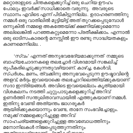
മറ്റൊരാളുടെ ചിന്തകളെക്കുറിച്ച് ഒരു ചെറിയ ഊഹം
പോലും ഇവർക്ക് സാധിക്കാതെ വരുന്നു. അവരുടെ
സ്ഥാനം എവിടെ എന്ന് പിടികിട്ടുന്നില്ല.
ഉദാഹരണത്തിനു
.
നമ്മൾ ഒരു വാതിലിൽ മുട്ടിയിട്ട് അത് തുറക്കപ്പെടുമ്പോൾ
ഒന്നുകിൽ നമ്മളെ അകത്തേയ്ക്ക് ക്ഷണിയ്ക്കുമെന്നോ
അല്ലെങ്കിൽ പറഞ്ഞകറ്റുമെന്നോ പ്രതീക്ഷിക്കാം. എന്നാൽ
ഒരു ഓടിസംകാരന്റെ മനസ്സിൽ ഈ രണ്ടു സാദ്ധ്യതകളും
കാണമെന്നില്ല. .
‘സ്വം’ എന്നത് അനുഭവഭേദ്യമാക്കുന്നത് നമ്മുടെ
ബാഹ്യചോദനകളെ തലച്ചോർ വിശദമായി സങ്കലിച്ച്
രൂപീകരിച്ചെടുക്കുന്നതുവഴിയാണ്. കാഴ്ച്ച, കേൾവി,
സ്പർശം, മണം, ത്വക്കിനു അനുഭവപ്പെടുന്ന ഊഷ്മാവിന്റെ
അളവ്, മർദ്ദം ഇവയൊക്കെ തലച്ചോറിലെത്തിയ്ക്കുകയാണ്
സദാ ഇന്ദ്രിയങ്ങൾ. അവിടെ ഇവയെല്ലാം കൃത്യമായി
വിശകലനം നടത്തി ചുറ്റുപാടുകളെക്കുറിച്ച് അറിവ്
ഉണർത്തി സന്തുലിതാവസ്ഥയിൽ എത്തുകയാണ് നമ്മൾ.
ഇതിനു വേണ്ടി അത്യന്തം ജാഗരൂകർ
ആയിരിക്കുകയൊന്നും വേണ്ട, താനേ സംഭവിച്ചോളും.
നമുക്ക് നമ്മളെക്കുറിച്ചുള്ള അറിവ്
സാഹചര്യങ്ങളെക്കുറിച്ചുള്ള അവബോധത്തിനും
മനോനിലകൾ നിജപ്പെടുത്തുന്നതിനും