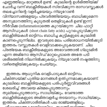
എണ്ണത്തിലും മാറ്റങ്ങൾ ഉണ്ട്. കുടലിന്റെ ഉൾഭിത്തിയ്ക്ക്
ചോർച്ച വന്ന് ബാക്റ്റീരിയകൾ സ്രവിക്കുന്ന രാസവസ്തുക്കൾ
തലച്ചോറിന്റെ വളർച്ചയേയും ന്യൂറോൺ
വിന്യാസങ്ങളേയും പ്രവർത്തിയേയും ബാധിക്കുമെന്ന
അനുമാനത്തിനു കൂടുതൽ തെളിവുകൾ ഉണ്ട് ഇന്ന്.
നീർവീക്ക (inflammation)ത്തെ കുറയ്ക്കുന്ന ചില ഫാറ്റി
ആസിഡുകൾ (short chain fatty acids) പുറപ്പെടുവിക്കുന്ന
ബാക്റ്റീരിയകൾ ഓട്ടിസം ബാധിച്ച കുട്ടികളുടെ കുടലിൽ
കാണപ്പെടുന്നില്ല. ഇവരുടെ മലം പരിശോധനയിൽക്കൂടി
ഇത്തരം വസ്തുതകൾ വെളിവാക്കപ്പെടുകയാണ്. ചില
പ്രത്യേക ബാക്റ്റീരിയകളുടെ അഭാവത്താൽ ഗ്ലൂടമിൻ
എന്ന അമിനോ ആസിഡ് മാറ്റപ്പെടാതെ അതേ പടി
ശരീരത്തിൽ നിലനിൽക്കുകയും ന്യൂറോൺ നഷ്ടത്തിനു
വഴിതെളിയ്ക്കുകയും ചെയ്യും.
ഇത്തരം ആധുനിക വെളിപാടുകൾ ഓട്ടിസം
ചികിത്സയ്ക്ക് പുതിയ മാനങ്ങൾ ഉത്പ്പന്നമാക്കുകയാണ്.
കുടലിലെ ബാക്റ്റീരിയകളുടെ പരിപൂർണ്ണവിവരങ്ങൾ
ശേഖരിച്ച് അവയെ ക്രമപ്പെടുത്താനും
തുല്യപ്പെടുത്താനും സാധിയ്ക്കും. വേണ്ടാത്ത
ബാക്റ്റീരിയകളുടെ അമിതവളർച്ച തടയാനും സാധിയ്ക്കും.
ഇത്തരം ചികിത്സാരീതികൾ പല രാജ്യങ്ങളിലും