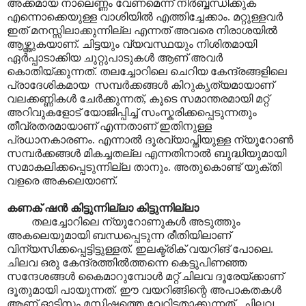
അക്കമായ നാലെണ്ണം വേണമെന്ന് നിർബ്ബന്ധിക്കുക
എന്നൊക്കെയുള്ള വാശിയിൽ എത്തിച്ചേക്കാം. മറ്റുള്ളവർ
ഇത് മനസ്സിലാക്കുന്നില്ല എന്നത് അവരെ നിരാശയിൽ
ആഴ്ത്തുകയാണ്. ചിട്ടയും വ്യവസ്ഥയും നിശിതമായി
ഏർപ്പാടാക്കിയ ചുറ്റുപാടുകൾ ആണ് അവർ
കൊതിയ്ക്കുന്നത്. തലച്ചോറിലെ ചെറിയ കേന്ദ്രങ്ങളിലെ
പ്രാദേശികമായ സമ്പർക്കങ്ങൾ കിറുകൃത്യമായാണ്
വലക്കണ്ണികൾ ചേർക്കുന്നത്, കൂടെ സമാന്തരമായി മറ്റ്
അറിവുകളോട് യോജിപ്പിച്ച് സംസ്കരിക്കപ്പെടുന്നതും
തീവ്രതരമായാണ് എന്നതാണ് ഇതിനുള്ള
പ്രധാനകാരണം. എന്നാൽ ദൂരവ്യാപ്തിയുള്ള ന്യൂറോൺ
സമ്പർക്കങ്ങൾ മികച്ചതല്ല എന്നതിനാൽ ബുദ്ധിയുമായി
സമാകലിക്കപ്പെടുന്നില്ല താനും. അതുകൊണ്ട് യുക്തി
വളരെ അകലെയാണ്.
കണക് ഷൻ കിട്ടുന്നില്ലാ കിട്ടുന്നില്ലാ
തലച്ചോറിലെ ന്യൂറോണുകൾ അടുത്തും
അകലെയുമായി ബന്ധപ്പെടുന്ന രീതിയിലാണ്
വിന്യസിക്കപ്പെട്ടിട്ടുള്ളത്. ഇലക്ട്രിക് വയറിങ് പോലെ.
ചിലവ ഒരു കേന്ദ്രത്തിൽത്തന്നെ കെട്ടുപിണഞ്ഞ
സന്ദേശങ്ങൾ കൈമാറുമ്പോൾ മറ്റ് ചിലവ ദൂരേയ്ക്കാണ്
ദൂതുമായി പായുന്നത്. ഈ വയറിങ്ങിന്റെ അപാകതകൾ
ആണ് ഓടിസം മസ്തിഷ്കത്തെ വേറിട്ടതാക്കുന്നത്. ചിലവ