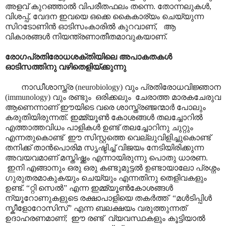
അളവ് കുറഞ്ഞാൽ വിപരീതഫലം തന്നെ. തോന്നലുകൾ,
വിശപ്പ്, വേദന ഇവയെ ഒക്കെ കൈകാര്യം ചെയ്യുന്ന
സിറടോണിൻ ഓടിസംകാരിൽ കുറവാണ്, ആ
വികാരങ്ങൾ നിയന്ത്രണാതീതമാവുകയാണ്.
രോഗപ്രതിരോധശക്തിയിലെ അപാകതകൾ
ഓടിസത്തിനു വഴിതെളിയ്ക്കുന്നു
നാഡീശാസ്ത്ര (neurobiology) വും പ്രതിരോധവിജ്ഞാന
(immunology) വും രണ്ടും ഒരിക്കലും ചേരാത്ത മാരകചേരുവ
ആണെന്നാണ് ഈയിടെ വരെ ശാസ്ത്രഞ്ജന്മാർ പോലും
കരുതിയിരുന്നത്. ഇമ്മ്യൂൺ കോശങ്ങൾ തലച്ചോറിൽ
എത്താത്തവിധം പാളികൾ ഉണ്ട് തലച്ചോറിനു ചുറ്റും
എന്നതുകൊണ്ട് ഈ സിസ്റ്റത്തെ വെല്ലുവിളിച്ചുകൊണ്ട്
തനിക്ക് താൻപൊരിമ സൃഷ്ടിച്ച് വിജയം നേടിയിരിക്കുന്ന
അവയവമാണ് മസ്തിഷ്ക്കം എന്നായിരുന്നു പൊതു ധാരണ.
ഇനി എങ്ങാനും ഒരു ഒരു കണ്ടുമുട്ടൽ ഉണ്ടായാലോ പ്രശ്നം
ഗുരുതരമാകുകയും ചെയ്യും എന്നതിനു തെളിവകളും
ഉണ്ട്. “റ്റി സെൽ” എന്ന ഇമ്മ്യൂൺകോശങ്ങൾ
ന്യൂറോണുകളുടെ രക്ഷാപാളിയെ തകർത്ത് “മൾടിപ്പിൾ
സ്കീളോറോസിസ്” എന്ന ബലക്ഷയം വരുത്തുന്നത്
ഉദാഹരണമാണ്; ഈ രണ്ട് വ്യവസ്ഥകളും കൂട്ടിയാൽ