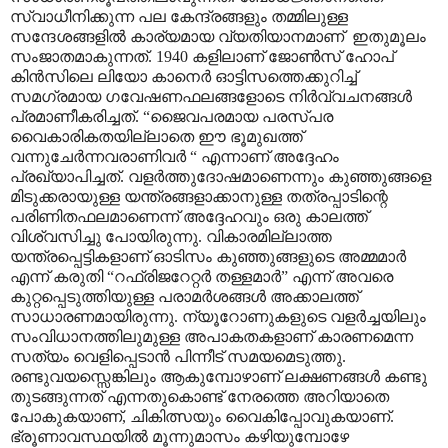
സ്വാധീനിക്കുന്ന പല കേന്ദ്രങ്ങളും തമ്മിലുള്ള
സന്ദേശങ്ങളിൽ കാര്യമായ വ്യതിയാനമാണ് ഇതുമൂലം
സംജാതമാകുന്നത്. 1940 കളിലാണ് ജോൺസ് ഹോപ്
കിൻസിലെ ലിയോ കാനെർ ഓട്ടിസത്തെക്കുറിച്ച്
സമഗ്രമായ ഗവേഷണഫലങ്ങളോടെ നിർവ്വചനങ്ങൾ
പ്രമാണീകരിച്ചത്. “ജൈവപരമായ പരസ്പര
വൈകാരികതയില്ലാതെ ഈ ഭൂമുഖത്ത്
വന്നുചേർന്നവരാണിവർ “ എന്നാണ് അദ്ദേഹം
പ്രഖ്യാപിച്ചത്. വളർത്തുദോഷമാണെന്നും കുഞ്ഞുങ്ങളെ
മിടുക്കരായുള്ള യന്ത്രങ്ങളാക്കാനുള്ള തത്രപ്പാടിന്റെ
പരിണിതഫലമാണെന്ന് അദ്ദേഹവും ഒരു കാലത്ത്
വിശ്വസിച്ചു പോയിരുന്നു. വികാരമില്ലാത്ത
യന്ത്രപ്പെട്ടികളാണ് ഓടിസം കുഞ്ഞുങ്ങളുടെ അമ്മമാർ
എന്ന് കരുതി “റഫ്രിജറേറ്റർ തള്ളമാർ” എന്ന് അവരെ
കുറ്റപ്പെടുത്തിയുള്ള പരാമർശങ്ങൾ അക്കാലത്ത്
സാധാരണമായിരുന്നു. ന്യൂറോണുകളുടെ വളർച്ചയിലും
സംവിധാനത്തിലുമുള്ള അപാകതകളാണ് കാരണമെന്ന
സത്യം വെളിപ്പെടാൻ പിന്നീട് സമയമെടുത്തു.
രണ്ടുവയസ്സെങ്കിലും ആകുമ്പോഴാണ് ലക്ഷണങ്ങൾ കണ്ടു
തുടങ്ങുന്നത് എന്നതുകൊണ്ട് നേരത്തെ അറിയാതെ
പോകുകയാണ്, ചികിത്സയും വൈകിപ്പോവുകയാണ്.
ഭ്രൂണാവസ്ഥയിൽ മൂന്നുമാസം കഴിയുമ്പോഴേ