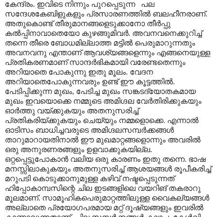
കേന്ദ്രം. ഇവിടെ നിന്നും പുറപ്പെടുന്ന പല
സന്ദേശകേബിളുകളും പ്രസാരണത്തിൽ ബലഹീനരാണ്.
അതുകൊണ്ട് തീരുമാനങ്ങളെടുക്കാനോ തീർപ്പു
കൽ‌പ്പിനാവാതെയോ കുഴങ്ങുമിവർ. അവനവനെക്കുറിച്ച്
തന്നെ തീരെ ബോധമില്ലാത്ത മട്ടിൽ പെരുമാറുന്നതും
അവനവനു എന്താണ് ആവശ്യങ്ങളെന്നും എങ്ങനെയുള്ള
പ്രതികരണമാണ് സാന്ദർഭികമായി വരേണ്ടതെന്നും
അറിയാതെ പോകുന്നു ഇതു മൂലം. വേദന
അറിയാതെപോകുന്നവരും ഉണ്ട് ഈ കൂട്ടത്തിൽ.
പേടിപ്പിക്കുന്ന മുഖം, പേടിച്ച മുഖം സങ്കടദ്യോതകമായ
മുഖം ഇവയൊക്കെ നമ്മുടെ അമിഗ്ദല വേർതിരിക്കുകയും
ഓർത്തു വയ്ക്കുകയും അതനുസരിച്ച്
പ്രതികരിയ്ക്കുകയും ചെയ്യും നമ്മളൊക്കെ. എന്നാൽ
ഓടിസം ബാധിച്ചവരുടെ അമിഗ്ദലസമ്പർക്കങ്ങൾ
താറുമാറായതിനാൽ ഈ മുഖമാറ്റങ്ങളൊന്നും അവരിൽ
ഒരു അനുരണരങ്ങളും ഉളവാക്കുകയില്ല.
ഒറ്റപ്പെട്ടുപോകാൻ വലിയ ഒരു കാരണം ഇതു തന്നെ. ഭാഷ
മനസ്സിലാകുകയും അതനുസരിച്ച് ആശയങ്ങൾ രൂപീകരിച്ച്
മറുപടി കൊടുക്കാനുമുള്ള കഴിവ് നഷ്ടപ്പെടുന്നത്
ഹിപ്പോകാമ്പസിന്റെ ചില ഇടങ്ങളിലെ വയറിങ് തകരാറു
മൂലമാണ്. സാമൂഹികപെരുമാറ്റത്തിലുള്ള വൈകല്യങ്ങൾ
അല്ലാതെ പ്രയോഗപരമായ മറ്റ് ദൂഷ്യങ്ങളും ഇവരിൽ