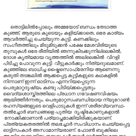
തൊട്ടിലിൽ‌പ്പോലും അമ്മയോട് ബന്ധം തേടാത്ത
കുഞ്ഞ്, ആരുടെ കൂടെയും കളിയ്ക്കാതെ, ഒരേ കാര്യം
ആവർത്തിച്ചു ചെയ്യുന്ന കുട്ടി. കണക്കിലും
സംഗീതത്തിലും മിടുമിടുക്കൻ പക്ഷേ മേശവിരിയുടെ
തുമ്പുകൾ ഒരേ രീതിയിൽ ഞന്നുകിടക്കുന്നില്ലെങ്കിൽ,
ദോശ കൃത്യമായ വൃത്തത്തിൽ അല്ലെങ്കിൽ വിറളി
പിടിച്ചു പോവുന്ന കുട്ടി വീട്ടുകാർക്കും നിത്യദുഃഖമാണ്.
കുഞ്ഞിലേ ബാധിച്ച ഷ്കൈസൊഫ്രേനിയ ആണെന്നു
കരുതി തടങ്കലിൽ ആക്കപ്പെട്ട കുട്ടികളുടെ കഥകളിൽ
നിന്നാണ് ഇന്ന് ഓടിസം എന്നറിയപ്പെടുന്ന
പെരുമാറ്റദൂഷ്യം കണ്ടു പിടിയ്ക്കപ്പെട്ടതും
വൈദ്യശാസ്ത്രത്തിലെ പ്രധാന ഗവേഷണവിഷയം
ആയിത്തീർന്നതും. പെരുമാറ്റസംബന്ധിയായ ന്യൂറോൺ
രഹസ്യങ്ങളുടെ വെളിപാടുകൾ ഇന്ന് ശരീരവ്യവസ്ഥ-
തൽച്ചോർ ബന്ധങ്ങളെ പുതിയ ദൃഷ്ടികോണുകളാൽ
നോക്കിക്കാണാൻ പര്യാപ്തമാക്കിയിരിക്കുകയാണ്.
പ്രത്യേകതരത്തിൽ തലച്ചോർ സംവിധാനം ചെയ്യപ്പെട്ട
ഓട്ടിസംകാർ അസാമാന്യരാണ്. ഫോൺ ബുക്കിലെ