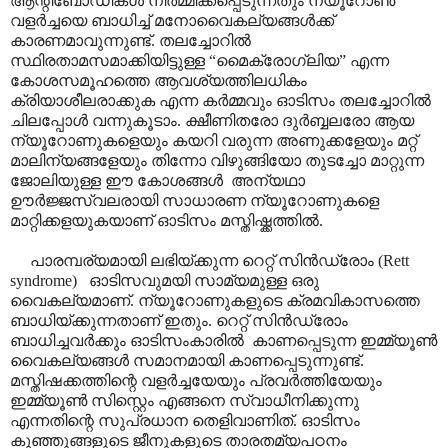
ആന്റിബോഡികൾ നിർമ്മിക്കപ്പെടുന്നതും ന്യൂറോൺ
വളർച്ചയെ ബാധിച്ച് മനോവൈകല്യങ്ങൾക്ക്
കാരണമാവുന്നുണ്ട്. തലച്ചോറിൽ
സ്ഥിരതാമസമാക്കിയിട്ടുള്ള “മൈക്രോഗ്ലിയ” എന്ന
കോശസമൂഹത്തെ ആവശ്യത്തിലധികം
ക്രിയാശീലരാക്കുക എന്ന കർമ്മവും ഓടിസം തലച്ചോറിൽ
ചിലപ്പോൾ വന്നുകൂടാം. ക്ഷീണിതരോ ദുർബ്ബലരോ ആയ
ന്യൂറോണുകളെയും കയറി വരുന്ന അണുക്കളേയും മറ്റ്
മാലിന്യങ്ങളേയും തിന്നോ വിഴുങ്ങിയോ തുടച്ചോ മാറ്റുന്ന
ജോലിയുള്ള ഈ കോശങ്ങൾ അന്യഥാ
ഊർജ്ജസ്വലരായി സാധാരണ ന്യൂറോണുകളെ
മാറ്റിക്കളയുകയാണ് ഓടിസം മസ്തിഷ്ക്കത്തിൽ.
പാരമ്പര്യമായി ലഭിയ്ക്കുന്ന റെറ്റ് സിൻഡ്രോം (Rett
syndrome) ഓടിസവുമയി സാമ്യമുള്ള ഒരു
വൈകല്യമാണ്. ന്യൂറോണുകളുടെ ക്രമവികാസത്തെ
ബാധിയ്ക്കുന്നതാണ് ഇതും. റെറ്റ് സിൻഡ്രോം
ബാധിച്ചവർക്കും ഓടിസംകാരിൽ കാണപ്പെടുന്ന ഇമ്മ്യൂൺ
വൈകല്യങ്ങൾ സമാനമായി കാണപ്പെടുന്നുണ്ട്.
മസ്തിഷക്കത്തിന്റെ വളർച്ചയേയും പ്രവർത്തിയേയും
ഇമ്മ്യൂൺ സിസ്റ്റെം എങ്ങനെ സ്വാധീനിക്കുന്നു
എന്നതിന്റെ സുപ്രധാന തെളിവാണിത്. ഓടിസം
കുഞ്ഞുങ്ങളുടെ ജീനുകളുടെ താരതമ്യപഠനം