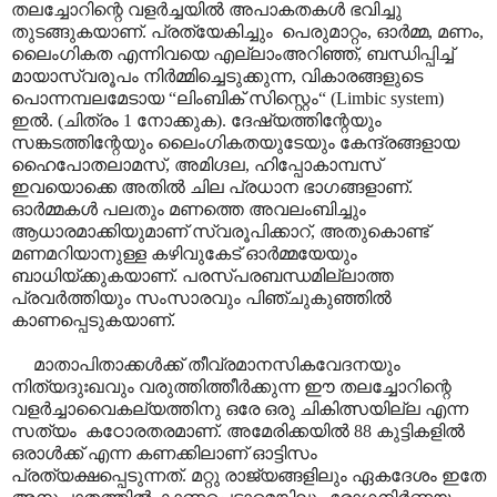
തലച്ചോറിന്റെ വളർച്ചയിൽ അപാകതകൾ ഭവിച്ചു
തുടങ്ങുകയാണ്. പ്രത്യേകിച്ചും പെരുമാറ്റം, ഓർമ്മ, മണം,
ലൈംഗികത എന്നിവയെ എല്ലാംഅറിഞ്ഞ്, ബന്ധിപ്പിച്ച്
മായാസ്വരൂപം നിർമ്മിച്ചെടുക്കുന്ന, വികാരങ്ങളുടെ
പൊന്നമ്പലമേടായ “ലിംബിക് സിസ്റ്റെം“ (Limbic system)
ഇൽ. (ചിത്രം 1 നോക്കുക). ദേഷ്യത്തിന്റേയും
സങ്കടത്തിന്റേയും ലൈംഗികതയുടേയും കേന്ദ്രങ്ങളായ
ഹൈപോതലാമസ്, അമിഗ്ദല, ഹിപ്പോകാമ്പസ്
ഇവയൊക്കെ അതിൽ ചില പ്രധാന ഭാഗങ്ങളാണ്.
ഓർമ്മകൾ പലതും മണത്തെ അവലംബിച്ചും
ആധാരമാക്കിയുമാണ് സ്വരൂപിക്കാറ്, അതുകൊണ്ട്
മണമറിയാനുള്ള കഴിവുകേട് ഓർമ്മയേയും
ബാധിയ്ക്കുകയാണ്. പരസ്പരബന്ധമില്ലാത്ത
പ്രവർത്തിയും സംസാരവും പിഞ്ചുകുഞ്ഞിൽ
കാണപ്പെടുകയാണ്.
മാതാപിതാ‍ക്കൾക്ക് തീവ്രമാനസികവേദനയും
നിത്യദുഃഖവും വരുത്തിത്തീർക്കുന്ന ഈ തലച്ചോറിന്റെ
വളർച്ചാവൈകല്യത്തിനു ഒരേ ഒരു ചികിത്സയില്ല എന്ന
സത്യം കഠോരതരമാണ്. അമേരിക്കയിൽ 88 കുട്ടികളിൽ
ഒരാൾക്ക് എന്ന കണക്കിലാണ് ഓട്ടിസം
പ്രത്യക്ഷപ്പെടുന്നത്. മറ്റു രാജ്യങ്ങളിലും ഏകദേശം ഇതേ