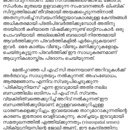
കാണാവുന്നതാണ്. ചില സമ്പർക്കങ്ങൾ-കാഴച, കേൾവി,
സ്പർശം മുതലയ ഉളവാക്കുന്ന സംവേദനങ്ങൾ- ലിംബിക്
സിസ്റ്റത്തിലേക്ക് തീവ്രമായി അയക്കപ്പെടുന്നതിനാൽ
അതനുസരിച്ച് സ്വയംനിർണ്ണയാവകാശമുള്ള കേന്ദ്രങ്ങൾ
അധികതരമായി പ്രതിപ്രവർത്തിക്കുമ്പോൾ അതിനു
തടയിടാൻ കഴിയാതെ വിഷമിക്കുന്നുണ്ട് ഓട്ടിസംകാർ. ഒരു
പോംവഴിയായി അല്ലെങ്കിൽ ബദലായി നിരന്തരമായി
ആവർത്തിക്കുന്ന പ്രവർത്തികളിൽ ഏർപ്പെടുകയാണ്
ഇവർ. ഒരേ കാര്യം വീണ്ടൂം വീണ്ടും മണിക്കൂറുകളോളം
ചെയ്തുകൂട്ടുന്ന പ്രവർത്തിക്ക് ഈ സാധൂകരണമാണ്
ആധുനികശാസ്ത്രം പ്രദാനം ചെയ്യുന്നത്.
മേൽ‌പ്പറഞ്ഞ പി എഫ് സി തന്നെയാണ് അറിവുകൾക്ക്
അർത്ഥവും സാധുതയും നൽകുന്നത്. അഹംബോധം,
ആത്മജ്ഞാനം എന്നിവ സ്വരൂപിച്ചെടുക്കുന്ന
‘പ്രിക്യൂനിയസ്’ എന്ന ഇടവുമായി അത്ര നല്ല
ബന്ധത്തില്ല ഓടിസം പി എഫ് സി. സ്വന്തം
വ്യക്തിത്വത്തെക്കുറിച്ച് അറിവ് നൽകുന്നത് ഈ
ബന്ധത്തിൽക്കൂടിയാണ്, മറ്റുള്ളവരെക്കുറിച്ചുള്ള
ധാരണകളെക്കുറിച്ചും. ഇവയൊക്കെ താറുമാറാകുന്നതിന്റെ
കാരണം ഇതോടെ വെളിവാകുന്നു. കാഴ്ച്ചയും ഇടവുമായി
സമതുലനത്തിൽ എത്തിയ്ക്കുന്നതും (visuospatial senses)
പ്രിക്യൂനിയസിന്റെ ജോലി ആണ്., ഈ കേന്ദ്രത്തിനു