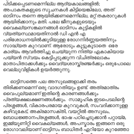
പിടിക്കപ്പെടണമെന്നില്ല ആദ്യകാലങ്ങളിൽ;
അപാകതകളുടെ സൂചനകൾ കിട്ടിയെങ്കിലോ, അത്
ഓടിസം തന്നെ ആയിരിക്കണമെന്നില്ല, മറ്റ് തകരാറുകൾ
ആയിരിക്കാനും മതി. പലേ ജീനുകളുടെയും
വൈകല്യസങ്കലനങ്ങൾ ഓടിസം കുട്ടികളിൽ
വ്യത്യസ്ഥമായതിനാൽ ഡി എൻ എ
പരിശോധനയിൽക്കൂടിയുള്ള രോഗനിർണ്ണയത്തിനും
സാദ്ധ്യത കുറവാണ്. ആരോടും കൂട്ടുകൂടാതെ ഒരേ
കാര്യം ആവർത്തിച്ചു ചെയ്യുന്ന നിത്യ ഏകാകിയായ
പയ്യൻ സ്വയം കെട്ടിപ്പടുക്കുന്ന വിചിത്രലോകം
മാതാപിതാക്കൾക്കും വൈദ്യശാസ്ത്രഞ്ജർക്കും ഒരുപോലെ
വെല്ലുവിളികൾ ഉയർത്തുന്നു.
ഓട്ടിസത്തെ പല അസുഖങ്ങളാക്കി തരം
തിരിക്കണമെന്ന് ഒരു വാദഗതിയും ഉണ്ട്. അത്രമാത്രം
വൈപുല്യമാണ് ഇതിന്റെ കാരണങ്ങൾക്കും
പ്രത്യക്ഷലക്ഷണങ്ങൾക്കും. സാമൂഹിക ഇടപെടലിന്റെ
പ്രശ്നങ്ങൾ, വികാരപരമായ കുറവുകൾ, സംവദിക്കാനുള്ള
കഴിവുകേട്, അക്രമാസക്തി, വയറ്റിൽ അസുഖം,
ബോധജ്ഞാനപ്രശ്നങ്ങൾ, ഭാഷ പഠിച്ചെടുക്കാൻ പറ്റായ്മ,
ഇമ്മ്യൂണിറ്റി വൈകല്യങ്ങൾ, അപസ്മാരം ഇങ്ങനെ ഒരു
രോഗാവലിയാണ് ഓട്ടിസം ബാധിതർ ഏറിയോ കുറഞ്ഞോ