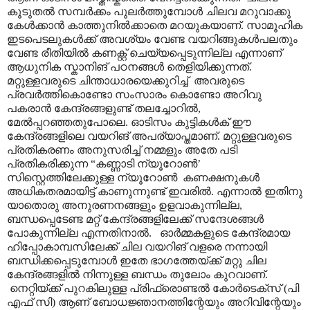
കൂടുതൽ സമ്പർക്കം പുലർത്തുമ്പോൾ ചിലവ മറുവാക്കു
കേൾക്കാൻ കാത്തുനിൽക്കാതെ മറയുകയാണ്. സാമൂഹിക
ഇടപെടലുകൾക്ക് അവശ്യം വേണ്ട വയറിങ്ങുകൾപലതും
വേണ്ട രീതിയിൽ കണക്റ്റ് ചെയ്യപ്പെടുന്നില്ല എന്നാണ്
ആധുനിക സ്കാനിങ് പഠനങ്ങൾ തെളിയിക്കുന്നത്.
മറ്റുള്ളവരുടെ ചിന്താധാരയെക്കുറിച്ച് അവരുടെ
പ്രവർത്തികൊണ്ടോ സംസാരം കൊണ്ടോ അറിവു
പകരാൻ കേന്ദ്രങ്ങളുണ്ട് തലച്ചോറിൽ,
മേൽ‌പ്പറഞ്ഞതുപോലെ. ഓടിസം കുട്ടികൾക് ഈ
കേന്ദ്രങ്ങളിലെ വയറിങ് അപര്യാപ്തമാണ്. മറ്റുള്ളവരുടെ
പ്രതികരണം അനുസരിച്ച് നമ്മളും അതേ പടി
പ്രതികരിക്കുന്ന “കണ്ണാടി ന്യൂറോൺ’
സിസ്റ്റെത്തിലേക്കുള്ള ന്യൂറോൺ കണക്ഷനുകൾ
അധികതരമായിട്ട് കാണുന്നുണ്ട് ഇവരിൽ. എന്നാൽ ഇതിനു
യാതൊരു അനുരണനങ്ങളും ഉളവാകുന്നില്ല,
ബന്ധപ്പെടേണ്ട മറ്റ് കേന്ദ്രങ്ങളിലേക്ക് സന്ദേശങ്ങൾ
പോകുന്നില്ല എന്നതിനാൽ. ഓർമ്മകളുടെ കേന്ദ്രമായ
ഹിപ്പോകാമ്പസിലേക്ക് ചില വയറിങ് വളരെ നന്നായി
ബന്ധിക്കപ്പെടുമ്പോൾ ഇതേ ഭാഗത്തേയ്ക്ക് മറ്റു ചില
കേന്ദ്രങ്ങളിൽ നിന്നുള്ള ബന്ധം തുലോം കുറവാണ്.
നെറ്റിയ്ക്ക് പുറകിലുള്ള പ്രിഫ്രൊണ്ടൽ കോർടെക്സ് (പി
എഫ് സി) ആണ് ബോധജ്ഞാനത്തിന്റേയും അറിവിന്റേയും