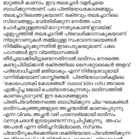
മാറ്റങ്ങൾ കാണാം. ഇവ തലച്ചോർ വളർച്ചയെ
ബാധിക്കുന്നതാണ്. പല പ്രതിരോധകോശങ്ങളും
തലച്ചോറിലെത്തുകയാണ്. രക്തവും തലച്ചോറിലെ
സ്രാവങ്ങളും വേർതിരിക്കുന്ന നേർത്ത പാട
ചോർച്ചയുള്ളതായി മാറുന്നതുകൊണ്ട് ഇവയ്ക്ക്
എളുപ്പത്തിൽ തലച്ചോറിൽ പ്രവേശിക്കാനാകുകയാണ്.
ന്യൂറോണുകൾ തമ്മിലുള്ള സംവേദനവലയങ്ങൾ
നിർമ്മിച്ചെടുക്കുന്നതിൽ ഇടപെടുകയുമാണ്. പലേ
പഠനങ്ങൾ ഈ വ്യത്യാസങ്ങൾ
തീർച്ചയാക്കിയിട്ടുണ്ടെന്നതിനാൽ ഓടിസം നേരത്തെ
കണ്ടുപിടിയ്ക്കാൻ രക്തത്തിലെ സൈറ്റോകൈൻ അളവ്
പരിശോധിച്ചാൽ മതിയാകും എന്ന് നിർദ്ദേശവുമായി
വന്നിരിക്കയാണ് ശാസ്ത്രഞ്ജർ. പ്രതിരോധവഴികളിലെ
‘കൊലപാതകി കോശങ്ങൾ’ (natural killer cells) അവരെ
ഏൽ‌പ്പിച്ച ജോലി ചെയ്യാതാകുന്നതും ഓടിസത്തിൽ
കാണപ്പെടാറുണ്ട്. ഈ കോശങ്ങളുടെ
പ്രതിപ്രവർത്തനത്തെ ബാധിയ്ക്കുന്ന ചില ഘടകങ്ങൾ
ഓടിസംകുഞ്ഞുങ്ങളുടെ അച്ഛന്മാരിൽ കാണപ്പെടുന്നു
എന്ന വിവരം അച്ഛൻ വഴി പാരമ്പര്യമായി ഓടിസം
വന്നുചേരാൻ ഇടയുണ്ടെന്ന് സൂചിപ്പിക്കുന്നു. അഹം/
അപരൻ എന്ന തിരിച്ചറിവില്ലാതെ, സ്വന്തം
പ്രോടീനുകൾക്കെതിരെ ശക്തിയോടെ പ്രവർത്തിക്കുന്ന