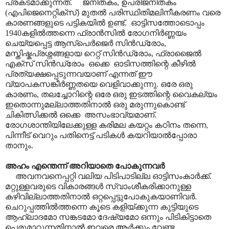
പ്രകടമാക്കുന്നത്. ജനിതകം, ഉപരിജനിതകം
(എപിജെനെറ്റിക്സ്) മുതൽ പരിസ്ഥിതിമലിനീകരണം വരെ
കാരണങ്ങളുടെ പട്ടികയിൽ ഉണ്ട്. ഓട്ടിസത്തോടൊപ്പം
1940കളിൽത്തന്നെ ഫ്രാൻസിൽ രോഗനിർണ്ണയം
ചെയ്യപ്പെട്ട ആസ്പെർജെർ സിൻഡ്രോം,
മസ്തിഷ്കപ്രശ്നങ്ങളായ റെറ്റ് സിൻഡ്രോം, ഫ്രാജൈൽ
എക്സ് സിൻഡ്രോം ഒക്കെ ഓടിസത്തിന്റെ കീഴിൽ
പ്രത്യക്ഷപ്പെടുന്നവയാണ് എന്നത് ഈ
വ്യാപകസങ്കീർണ്ണതയെ വെളിവാക്കുന്നു. ഒരേ ഒരു
കാരണം, തലച്ചോറിന്റെ ഒരേ ഒരു ഇടത്തിന്റെ വൈകല്യം
ഇതൊന്നുമല്ലാത്തതിനാൽ ഒരു മരുന്നുകൊണ്ട്
ചികിത്സിക്കൽ ഒക്കെ അസംഭാവ്യമാണ്.
രോഗശാന്തിയിലേക്കുള്ള കരിമല കയറ്റം കഠിനം തന്നെ,
പിന്നീട് വെറും പതിനെട്ട് പടികൾ കയറിയാൽ‌പ്പോരാ
താനും.
അഹം എന്തെന്ന് അറിയാതെ പോകുന്നവർ
അവനവനെപ്പറ്റി വലിയ പിടിപാടില്ല ഓട്ടിസംകാർക്ക്.
മറ്റുള്ളവരുടെ വികാരങ്ങൾ സ്വാംശീകരിക്കാനുള്ള
കഴിവില്ലാത്തതിനാൽ ഒറ്റപ്പെട്ടുപോകുകയാണിവർ.
ചെറുപ്പത്തിൽത്തന്നെ കൂടെ കളിയ്ക്കുന്ന കുട്ടിയുടെ
ആഹ്ലാദമോ സങ്കടമോ ദേഷ്യമോ ഒന്നും പിടികിട്ടാതെ
പെരുമാറുന്നതിനാൽ ഇവരെ ആർക്കും വേണ്ട.