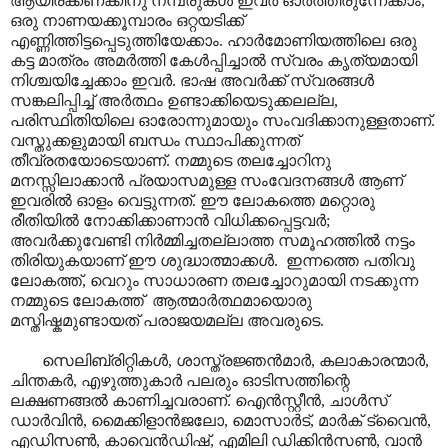
ആയിരക്കണക്കിനു നമ്പരുകൾ ഇവർ ഓർത്തിരുന്നേക്കാം,
ഒരു നാണയക്കൂമ്പാരം ഒറ്റയടിക്ക്
എണ്ണിത്തിട്ടപ്പെടുത്തിയേക്കാം. ഹാർമോണിയത്തിലെ ഒരു
കട്ട മാത്രം അമർത്തി കേൾപ്പിച്ചാൽ സ്വരം കൃത്യമായി
നിശ്ചയിച്ചേക്കാം ഇവർ. ഭാഷ അവർക്ക് സ്വരങ്ങൾ
സങ്കലിപ്പിച്ച് അർത്ഥം ഉണ്ടാക്കിയെടുക്കലല്ല,
പരിസ്ഥിതിയിലെ ഓരോന്നുമായും സംവദിക്കാനുള്ളതാണ്.
വസ്തുക്കളുമായി ബന്ധം സ്ഥാപിക്കുന്നത്
തീവ്രതയോടെയാണ്. നമ്മുടെ തലച്ചോറിനു
മനസ്സിലാക്കാൻ പ്രയാസമുള്ള സംവേദനങ്ങൾ ആണ്
ഇവരിൽ ഓളം വെട്ടുന്നത്. ഈ ലോകത്തെ മറ്റൊരു
രീതിയിൽ നോക്കിക്കാണാൻ വിധിക്കപ്പെട്ടവർ;
അവർക്കുവേണ്ടി നിർമ്മിച്ചതല്ലാത്ത സമൂഹത്തിൽ നട്ടം
തിരിയുകയാണ് ഈ ശുദ്ധാത്മാക്കൾ. ഇന്നത്തെ പതിവു
ലോകത്ത്, വെറും സാധാരണ തലച്ചോറുമായി നടക്കുന്ന
നമ്മുടെ ലോകത്ത് ആത്മാർത്ഥമായൊരു
മസ്തിഷ്കമുണ്ടായത് പരാജയമല്ല അവരുടെ.
സെലിബ്രിറ്റികൾ, ശാസ്ത്രജ്ഞൻമാർ, കലാകാരന്മാർ,
ചിന്തകർ, എഴുത്തുകാർ പലരും ഓടിസത്തിന്റെ
ലക്ഷണങ്ങൽ കാണിച്ചവരാണ്. ഐൻസ്റ്റീൻ, ചാൾസ്
ഡാർവിൻ, മൈക്കിളാൻജലോ, മൊസാർട്, മാർക് ട്വൈൻ,
എഡിസൺ, കാവെൻഡിഷ്, എമിലി ഡിക്കിൻസൺ, വാൻ