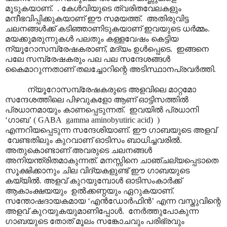
മൂടുകയാണ്. . കേൾവിയുടെ ത്വരിതവേലകളും
മന്ദീഭവിപ്പിക്കുകയാണ് ഈ സമയത്ത്. അതിരുവിട്ട
ചലനങ്ങൾക്ക് കടിഞ്ഞാണിടുകയാണ് ഇവയുടെ ധർമ്മം.
മയക്കുമരുന്നുകൾ പലതും കള്ളവേഷം കെട്ടിയ
ന്യൂറോസമ്പ്രേഷകരാണ്, മദ്യം ഉൾപ്പെടെ. ഇങ്ങനെ
പലേ സമ്പ്രേഷകരും പല പല സന്ദേശങ്ങൾ
കൈമാറുന്നതാണ് തലച്ചോറിന്റെ അടിസ്ഥാനപ്രവർത്തി.
ന്യൂറോസമ്പ്രേഷകരുടെ അളവിലെ മാറ്റമോ
സന്ദേശത്തിലെ പിഴവുകളോ ആണ് ഓട്ടിസത്തിൽ
പ്രധാനമായും കാണപ്പെടുന്നത്. ഇവയിൽ പ്രധാനി
‘ഗാബ’ ( GABA gamma aminobyutiric acid) )
എന്നറിയപ്പെടുന്ന സന്ദേശിയാണ്. ഈ ഗാബയുടെ അളവ്
വേണ്ടതിലും കുറവാണ് ഓടിസം ബാധിച്ചവരിൽ.
അതുകൊണ്ടാണ് അവരുടെ ചലനങ്ങൾ
അനിയന്ത്രിതമാകുന്നത്. മനസ്സിനെ ചാഞ്ചല്യപ്പെടാതെ
സൂക്ഷിക്കാനും ചില വിദ്യകളുണ്ട് ഈ ഗാബയുടെ
കയ്യിൽ. അളവ് കുറയുമ്പോൾ ഓടിസംകാർക്ക്
ആകാംക്ഷയയും ഉൽക്കണ്ഠയും ഏറുകയാണ്.
സന്തോഷദായകമായ ‘എൻഡോർഫിൻ’ എന്ന വസ്തുവിന്റെ
അളവ് കുറയുകയുമാണിപ്പോൾ. നേർത്തുപോകുന്ന
ഗാബയുടെ തോത് മൂലം സങ്കോചവും പരിഭ്രവും