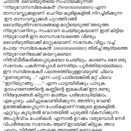
ചാടാൻ വൈദ്യുതിയെ സഹായിക്കുന്നത്
“ന്യൂറോസമ്പ്രേഷകർ“ (Neurotransmitters) എന്ന
രാസവസ്തുക്കളാണ്. ചെറിയ കുമിളകളിൽ നിറച്ചിരിക്കുന്ന
ഈ രാസവസ്തുക്കൾ പുറത്തിറങ്ങി
വൈദ്യുതിസന്ദേശങ്ങളെ മാറ്റിയെടുത്ത് അടുത്ത
ന്യൂറോണിനും സംഭാവന ചെയ്യുകയാണ്. ഇത് കിട്ടിയ
ന്യൂറോൺ ഈ രാസസന്ദേശത്തെ വീണ്ടും
വൈദ്യുതിയാക്കി മാറ്റുകയാണ്. സന്ദേശം വിട്ടും വച്ച്
പോയ ‘സമ്പ്രേഷകൻ’ (neurotransmitter) തിരിച്ച് ആദ്യത്തെ
ന്യൂറോണിലേക്ക് കയറുകയൊ
നിർവ്വീരീകരിക്കപ്പെടുകയോ ചെയ്യും. കാരണം ഒരേ ഒരു
സന്ദേശം പകർന്നപ്പോൾ ദൌത്യം പൂർത്തിയായല്ലൊ.
ഈ സമ്പ്രേഷകർ പലതരത്തിലുള്ളവയുണ്ട്. ചിലവ
“ഉണരുണരൂ
…
” എന്ന പാട്ട് പാടിയെങ്കിൽ മറ്റ് ചിലവ
“ഇനിയുറങ്ങൂ
……
” എന്ന പാട്ടായിരിക്കും പാടുക.
ഉദാഹരണത്തിന്റെ കണ്ണിന്റെ ഇമകൾക്ക് ഈ രണ്ടു
നിർദ്ദേശങ്ങൾ കിട്ടുന്ന കാര്യം പരിശോധിയ്ക്കാം.
എപ്പോഴും ചലിച്ചുകൊണ്ടിരിക്കുന്ന, അതിനു വേണ്ടി
ഉത്തേജിക്കപ്പെടുന്ന പേശികളാണ് നമ്മുടെ ഇമകളിൽ.
ഏറ്റവും കൂടുതൽ വേഗതയിൽ ചുരുങ്ങി വികസിക്കുന്ന
അപൂർവ്വം പേശികൾ. എന്നാൽ ഉറക്കം വരുമ്പോൾ നേർ
വിപരീതമായ സന്ദേശം ആണ് ഇവയ്ക്ക് കിട്ടുക. അവ
ചലനം നിർത്തി പതുക്കെ അയഞ്ഞ് കണ്ണുകളെ