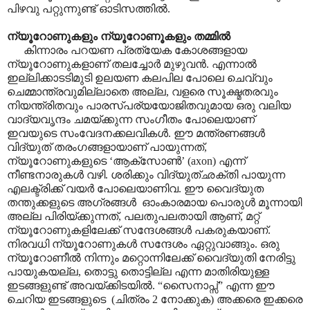
പിഴവു പറ്റുന്നുണ്ട് ഓടിസത്തിൽ.
ന്യൂറോണുകളും ന്യൂറോണൂകളും തമ്മിൽ
കിന്നാരം പറയണ പ്രത്യേക കോശങ്ങളായ
ന്യൂറോണുകളാണ് തലച്ചോർ മുഴുവൻ. എന്നാൽ
ഇല്ലിക്കാടടിമുടി ഉലയണ കലപില പോലെ ചെവ്വും
ചെമ്മാന്ത്രവുമില്ലാതെ അല്ല, വളരെ സൂക്ഷ്മതരവും
നിയന്ത്രിതവും പാരസ്പര്യയോജിതവുമായ ഒരു വലിയ
വാദ്യവൃന്ദം ചമയ്ക്കുന്ന സംഗീതം പോലെയാണ്
ഇവയുടെ സംവേദനക്കലവികൾ. ഈ മന്ത്രണങ്ങൾ
വിദ്യുത് തരംഗങ്ങളായാണ് പായുന്നത്,
ന്യൂറോണുകളുടെ ‘ആക്സോൺ’ (axon) എന്ന്
നീണ്ടനാരുകൾ വഴി. ശരിക്കും വിദ്യുത്ഛക്തി പായുന്ന
എലക്ട്രിക്ക് വയർ പോലെയാണിവ. ഈ വൈദ്യുത
തന്തുക്കളുടെ അഗ്രങ്ങൾ ഓംകാരമായ പൊരുൾ മൂന്നായി
അല്ല പിരിയ്ക്കുന്നത്, പലതുപലതായി ആണ്, മറ്റ്
ന്യൂറോണുകളിലേക്ക് സന്ദേശങ്ങൾ പകരുകയാണ്.
നിരവധി ന്യൂറോണുകൾ സന്ദേശം ഏറ്റുവാങ്ങും. ഒരു
ന്യൂറോണീൽ നിന്നും മറ്റൊന്നിലേക്ക് വൈദ്യുതി നേരിട്ടു
പായുകയല്ല, തൊട്ടു തൊട്ടില്ല എന്ന മാതിരിയുള്ള
ഇടങ്ങളുണ്ട് അവയ്ക്കിടയിൽ. “സൈനാപ്സ്” എന്ന ഈ
ചെറിയ ഇടങ്ങളുടെ (ചിത്രം 2 നോക്കുക) അക്കരെ ഇക്കരെ