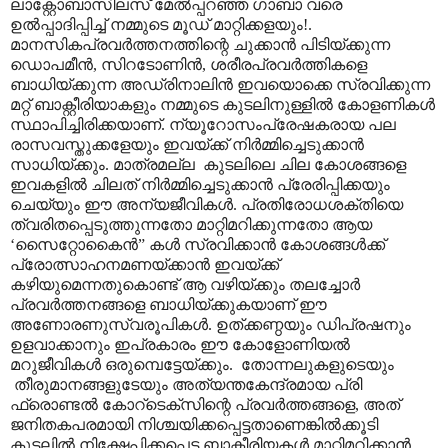
ലാക്റ്റോബാസിലസ് മേൽ‌പ്പറഞ്ഞ ഗാബാ വരെ
ഉൽ‌പ്പാദിപ്പിച്ച് നമ്മുടെ മൂഡ് മാറ്റിക്കളയും!.
മാനസികപ്രവർത്തനത്തിന്റെ ചുക്കാൻ പിടിയ്ക്കുന്ന
ഡൊപമീൻ, സിറടോണിൻ, ശരീരപ്രവർത്തികളെ
ബാധിയ്ക്കുന്ന അഡ്രിനാലിൻ ഇവയൊക്കെ സ്രവിക്കുന്ന
മറ്റ് ബാക്റ്റീരിയാകളും നമ്മുടെ കുടലിനുള്ളിൽ കോളണികൾ
സ്ഥാപിച്ചിരിക്കയാണ്. ന്യൂറോസംപ്രേഷകരായ പല
രാസവസ്തുക്കളേയും ഇവയ്ക്ക് നിർമ്മിച്ചെടുക്കാൻ
സാധിയ്ക്കും. മാത്രമല്ല കുടലിലെ ചില കോശങ്ങളെ
ഇവകളിൽ ചിലത് നിർമ്മിച്ചെടുക്കാൻ പ്രേരിപ്പിക്കയും
ചെയ്യും ഈ അന്യജീവികൾ. പ്രതിരോധശക്തിയെ
ത്വരിതപ്പെടുത്തുന്നതോ മാറ്റിമറിക്കുന്നതോ ആയ
‘സൈറ്റോകൈൻ” കൾ സ്രവിക്കാൻ കോശങ്ങൾക്ക്
പ്രോത്സാഹനമണയ്ക്കാൻ ഇവയ്ക്ക്
കഴിയുമെന്നതുകൊണ്ട് ആ വഴിയ്ക്കും തലച്ചോർ
പ്രവർത്തനങ്ങളെ ബാധിയ്ക്കുകയാണ് ഈ
അണോരണുസ്വരൂപികൾ. ഉത്ക്കണ്ഠയും ഡിപ്രഷനും
ഉളവാക്കാനും ഇപ്രകാരം ഈ കോളോണിയൽ
മറുജീവികൾ ഒരുമ്പെട്ടേയ്ക്കും. തോന്നലുകളുടെയും
തീരുമാനങ്ങളുടേയും അത്യന്തകേന്ദ്രമായ പ്രി
ഫ്രൊണ്ടൽ കോറ്ടെക്സിന്റെ പ്രവർത്തങ്ങളെ, അത്
ജനിതകപരമായി നിശ്ചയിക്കപ്പെട്ടതാണെങ്കിൽക്കൂടി
കുടലിൽ നിക്ഷേപിക്കപ്പെട്ട ബാക്റ്റീരിയകൾ മാറ്റിമറിക്കാൻ