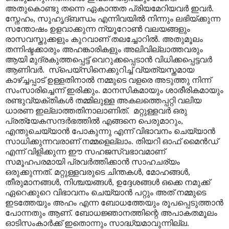
അതുകൊണ്ടു തന്നെ ഏകാന്തത പ്രിയമേറിയവർ ഇവർ.
സ്നേഹം, സുഹൃദ്ബന്ധം എന്നിവയിൽ നിന്നും ലഭിയ്ക്കുന്ന
സന്തോഷം ഉളവാക്കുന്ന ന്യൂറോൺ വലയങ്ങളും
രാസവസ്തുക്കളും കുറവാണ് തലച്ചോറിൽ. അതുമൂലം
തന്നിഷ്ടക്കാരും അഹങ്കാരികളും അലിവില്ലാത്തവരും
ആയി മുദ്രകുത്തപ്പെട്ട് വെറുക്കപ്പെടാൻ വിധിക്കപ്പെട്ടവർ
ആണിവർ. സ്പെയ്സിനെക്കുറിച്ച് വ്യത്യസ്തമായ
കാഴ്ച്ചപ്പാട് ഉള്ളതിനാൽ നമ്മുടെ വളരെ അടുത്തു നിന്ന്
സംസാരിച്ചെന്ന് ഇരിക്കും. മാനസികമായും ശാരീരികമായും
രണ്ടുവ്യക്തികൾ തമ്മിലുള്ള അകലത്തെപ്പറ്റി വലിയ
ധാരണ ഇല്ലാത്തതിനാലാണിത്. മറ്റുള്ളവർ ഒരു
പ്രത്യേകസന്ദർഭത്തിൽ എങ്ങനെ പെരുമാറും,
എന്തുചെയ്യാൻ പോകുന്നു എന്ന് വിഭാവനം ചെയ്യാൻ
സാധിക്കുന്നവരാണ് നമ്മളെല്ലാം. തിയറി ഓഫ് മൈൻഡ്
എന്ന് വിളിക്കുന്ന ഈ സഹജസ്വഭാവമാണ്
സമൂഹപരമായി പ്രവർത്തിക്കാൻ സാഹചര്യം
ഒരുക്കുന്നത്. മറ്റുള്ളവരുടെ ചിന്തകൾ, മോഹങ്ങൾ,
തീരുമാനങ്ങൾ, നിശ്ചയങ്ങൾ, ഉദ്ദേശങ്ങൾ ഒക്കെ നമുക്ക്
ഏറെക്കുറെ വിഭാവനം ചെയ്യാൻ പറ്റും അത് നമ്മുടെ
ഇടത്തേയും അഹം എന്ന ബോധത്തേയും രൂപപ്പെടുത്താൻ
പോന്നതും ആണ്. ബോധജ്ഞാനത്തിന്റെ അപാകതമൂലം
ഓടിസംകാർക്ക് ഇതൊന്നും സാദ്ധ്യമാവുന്നില്ല.