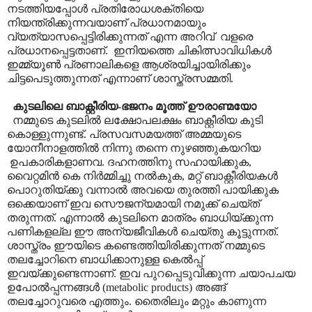
നടത്തിയപ്പോൾ പ്രതിരോധശക്തിയെ
നിയന്ത്രിക്കുന്നവയാണ് പ്രധാനമായും
വ്യത്യാസപ്പെട്ടിരിക്കുന്നത് എന്ന അറിവ് വളരെ
പ്രധാനപ്പെട്ടതാണ്. ഇനിയത്തെ ചികിത്സാവിധികൾ
ഇമ്മ്യൂൺ പ്രണാലികളെ ആശ്രയിച്ചായിരിക്കും
ചിട്ടപെടുത്തുന്നത് എന്നാണ് ശാസ്ത്രസമ്മതി.
കുടലിലെ ബാക്റ്റീരിയ-ഭജനം മൂത്ത് ഊരാണ്മയോ
നമ്മുടെ കുടലിൽ ലക്ഷോപലക്ഷം ബാക്റ്റീരിയ കുടി
കൊള്ളുന്നുണ്ട്. പ്രസവസമയത്ത് അമ്മയുടെ
യോനീനാളത്തിൽ നിന്നു തന്നെ നുഴഞ്ഞുകയറിയ
ഉപകാരികളാണവ. ദഹനത്തിനു സഹായിക്കുക,
വൈറ്റമിൻ കെ നിർമ്മിച്ചു നൽകുക, മറ്റ് ബാക്റ്റീരിയകൾ
പൊറുതിയ്ക്കു വന്നാൽ അവയെ തുരത്തി പായിക്കുക
ഒക്കെയാണ് ഇവ സൌജന്യമായി നമുക്ക് ചെയ്ത്
തരുന്നത്. എന്നാൽ കുടലിനെ മാത്രം ബാധിയ്ക്കുന്ന
പണികളല്ല ഈ അന്യജീവികൾ ചെയ്തു കൂട്ടുന്നത്.
ശാസ്ത്രം ഈയിടെ കണ്ടെത്തിയിരിക്കുന്നത് നമ്മുടെ
തലച്ചോറിനെ ബാധിക്കാനുള്ള കെൽ‌പ്പ്
ഇവയ്ക്കുണ്ടെന്നാണ്. ഇവ പുറപ്പെടുവിക്കുന്ന ചയാപചയ
ഉപോൽ‌പ്പന്നങ്ങൾ (metabolic products) അങ്ങ്
തലച്ചോറുവരെ എത്തും. തൈരിലും മറ്റും കാണുന്ന