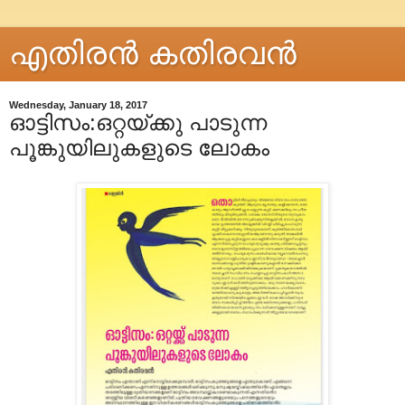
എതിരന്‍ കതിരവന്‍
Wednesday, January 18, 2017
ഓട്ടിസം:ഒറ്റയ്ക്കു പാടുന്ന
പൂങ്കുയിലുകളുടെ ലോകം