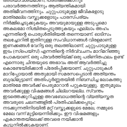
അത്യാവശ്യമാണ്; പ്രതികരിക്കാനും
പരാവർത്തനത്തിനും ആത്യന്തികമായി
അതിജീവനത്തിനും. ചുറ്റുപാടുമുള്ള ജീവികളോടു
മാത്രമല്ല വസ്തുക്കളോടും പാരസ്പര്യം
നിർമ്മിച്ചെടുക്കുകയും അവയുമായുള്ള അടുപ്പമൊ
അകലമോ നിശ്ചിതപ്പെടുത്തുകയും എല്ലാം അഹം
എന്നതിന്റെ പൊരുൾതിരിയൽ തന്നെയാണ്. ഓടിസം
തലച്ചോറിൽ ഇതിനുള്ള സംവിധാനങ്ങൾ വിരളമാണ്;
ഇണക്കങ്ങൾ വേറിട്ട ഒരു തലത്തിലാണ്; ചുറ്റുപാടുമുള്ള
ഇടം (സ്പെയ്സ്) എന്നതിന്റെ നിർവ്വചനം മാറിമറിഞ്ഞു
പോകയാണ്. ഒരു പ്രവർത്തിയ്ക്ക് ഒരു പരിണിതഫലം ഉണ്ട്
എന്നൊരു ചിന്തയുടെ അഭാവം അത് ആവർത്തിച്ചു
കൊണ്ടേയിരിക്കാൻ പ്രേരിപ്പിക്കയാണ്. ചുറ്റുപാടുകൾ
മാറിപ്പോയാൽ അതുമായി സമരസപ്പെടാൻ അത്യന്തം
ബുദ്ധിമുട്ടാണ്. അതിപൂർണ്ണതയിൽ നിബന്ധിച്ച ലോകത്തു
മാത്രമേ അവർക്ക് പെരുമാറാൻ പറ്റുകയുള്ളു. ഇതുമൂലം
അവർക്കുള്ള വിഷമങ്ങൾ ചില്ലറയല്ല. സ്വന്തം
ഇടത്തെക്കുറിച്ചുള്ള അവബോധത്തിന്റെ വ്യത്യസ്തത
അവരുടെ ചലനങ്ങളിൽ പ്രതിഫലിക്കപ്പെടും:
നടക്കുന്നതിനിടയിൽ മറ്റ് വസ്തുക്കളുടെ മേലേ, നമ്മുടെ
മേലേ വന്ന് മുട്ടിയെന്നിരിക്കും. ഈ വിഷമങ്ങളും
ഏകാന്തതയിലേക്ക് അവരെ നയിക്കാൻ
കൂട്ടുനിൽക്കുകയാണ്.