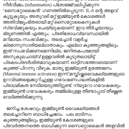
നീർവീക്കം (inflammation) പ്രോജ്ജ്വലിപ്പിക്കുന്ന
‘സൈറ്റോകൈൻ’ ഗണത്തിൽ‌പ്പെടുന്ന IL-6 ന്റെ അളവ്
കൂട്ടുകുയും അതുവഴി മറ്റ് ഇമ്മ്യൂൺ കോശങ്ങൾ
അതിവിജൃംഭിതരായി മറ്റ് സൈറ്റോകൈനുകൾ
സ്രവിക്കുകയും ചെയ്യുകയാണ്. ഇവ തീർച്ചയായും
ഭ്രൂണത്തിൽ എത്തും; പ്രതിരോധവ്യവസ്ഥയിൽ
മറിമായം സംഭവിക്കും, തലച്ചോർ വളർച്ച
ക്രമാനുസാരിയല്ലാതാകും. എല്ലാ കുഞ്ഞുങ്ങളിലും
ഇത് സംഭവിക്കണമെന്നില്ല, ജനിതകപരമായി
അനുകൂലചായ്‌വ് ഉള്ളവരിൽ കൂടുതലായിട്ട്
പ്രകടപ്രദർശിതമാവുകയാണ്. ഓട്ടിസത്തോടെയാണ്
കുഞ്ഞ് പിറന്നു വീഴുക. മാതൃ ഇമ്മ്യൂൺ ഉത്തേജനം
(Maternal immune activation) ഇന്ന് മസ്തിഷ്ക്കവൈകല്യങ്ങളുടെ
ഉറവിടങ്ങളെക്കുറിച്ചുള്ള ഗവേഷണപദ്ധതികളിൽ
പ്രാഥമികത നേടിയെടുത്തിട്ടുണ്ട്. ന്യൂറോ ഗവേഷകരും
ഇമ്മ്യൂൺ ഗവേഷകരും തമ്മില്ലുള്ള തീണ്ടാപ്പാട് തീക്ഷ്ണത
വെടിഞ്ഞിരിക്കുന്നു.
ജനിച്ച ശേഷവും ഇമ്മ്യൂൺ വൈകല്യങ്ങൾ
തലച്ചോറിനെ ബാധിച്ചേക്കാം. പല ഓടിസം
കുഞ്ഞുങ്ങളിലും ഇമ്മ്യൂൺ കോശങ്ങളുടെ
പ്രവർത്തനത്തെ ബാധിക്കുന്ന സൈറ്റൊകൈൻ അളവിൽ