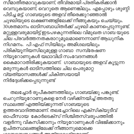
സീമാതീതമാവുകയാണ്, തീവ്രമായി പ്രതികരിക്കാൻ
വെമ്പുകയാണ്, വെറുതെ ആണെങ്കിലും. എപ്പോഴും ശുണ്ഠി
പിടിച്ച മട്ട്. ഗാബയുടെ അളവ് തീരെക്കുറഞ്ഞാൽ
ചുഴലിയുടെ ലക്ഷണങ്ങളിലേക്ക് നീങ്ങുകയും ചെയ്യും.
30ശതമാനം ഓടിസബാധിതർക്ക് ചുഴലി കാണപ്പെടുന്നുണ്ട്.
മറ്റുള്ളവരുമായിട്ട് ഇടപഴകുന്നതിലെ വിമുഖത ഗാബ യുടെ
ചില പ്രവർത്തനതകരാറുമൂലമാണെന്നാണ് ആധുനിക
നിഗമനം. പി എഫ് സിയിലും അമിഗ്ദലയിലും
പ്രിക്യൂനിയസിലുമുള്ള ഗാബാ സമ്പ്രേഷണ
ന്യൂറോണുകൾ യഥാവിഥി സംവേദനങ്ങൾ
കൈമാറാതിരിക്കുകയാണ്. ഗാബായുടെ അളവ് കൂട്ടുന്ന
മരുന്നുകൾ ഓടിസത്തിലെ ചില പെരുമാറ്റ
വ്യത്യാസങ്ങൾക്ക് ചികിത്സയായി
നിർദ്ദേശിക്കപ്പെടുന്നുണ്ട്
തലച്ചോർ രൂപീകരണത്തിലും ഗാബയ്ക്കു പങ്കുണ്ട്.
ചെറുന്യൂറോണുകളെ നേർ വഴിക്ക്നയിച്ച് അതതു
സ്ഥലത്ത് എത്തിയ്ക്കുന്നത് ഗാബയുടെ
ഉത്തരവാദിത്തമാണ്. തലച്ചോറിലെ എക്സിക്യുടീവ്
ഓഫീസായ കോർടെക്സ് നിശ്ചിതസ്വരൂപത്തിൽ
വളർന്നു വികസിക്കാനും ന്യൂറോണുകൾ വിഭജിക്കാനും
ഉചിതസ്ഥലങ്ങളിലേക്ക് നീങ്ങാനുമൊക്കെ