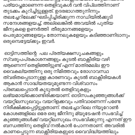
പര്യാ‍പ്തമാണെന്ന തെളിവുകൾ വൻ വിപ്ലത്തിനാണ്
തുടക്കം കുറിച്ചിട്ടുള്ളത്. ഉദരഭാഗത്തുനിന്നും
തലച്ചേറിലേക്ക് ഘടിപ്പിച്ചിരിക്കുന്ന നാഡിയിൽക്കൂടി
സന്ദേശങ്ങളയച്ച്, അല്ലെങ്കിൽ അവയിൽ പുതിയ
ജീനുകളെ ഉണർത്തി തീരുമാനങ്ങളേയും
പെരുമാറ്റങ്ങളേയും തോന്നലുകളേയും കടിഞ്ഞാണിടാനും
ഒരുമ്പെട്ടേയ്ക്കും ഇവർ.
ഓട്ടിസത്തിന്റെ പല പ്രത്യക്ഷസൂചകങ്ങളും
സ്വരൂപപ്രകാശനങ്ങളും കുടൽ ബാക്റ്റീരിയ വഴി
ആണെന്ന് തെളിഞ്ഞിട്ടുണ്ട് എന്ന് മാത്രമല്ല ഈ
വൈകല്യത്തിനു ഒരു നിമിത്തവും രോഗാവസ്ഥ
ത്വരിതപ്പെടാനുള്ള കാരണവും കുടൽ ബാക്റ്റീരിയകൾ
ആകാൻ സാദ്ധ്യതയുമുണ്ടന്ന വിശ്വാസം
പ്രബലപ്പെടാൻ കൂടുതൽ തെളിവുകളും
ലഭ്യമായിക്കൊണ്ടിരിക്കയാണ്. ഓടിസംകുഞ്ഞുങ്ങൾക്ക്
വയറ്റിലസുഖവും വയറിളക്കവും പതിവാണെന്ന് പണ്ടേ
നിരീക്ഷിക്കപ്പെട്ടിട്ടുളതാണ്. തലച്ചോറിലെ ന്യൂറോൺ
കോശങ്ങളിലെ ഒരേ ഒരു ജീനിനു മ്യൂടേഷൻ സംഭവിച്ച്
കുഞ്ഞുങ്ങൾക്ക് വയറ്റിലസുഖം സംഭവിക്കുന്നു എന്നത് ഈ
ബന്ധത്തിനു തെളിവ് നൽകാൻ പോന്നതാണ്. അവരിൽ
കാണപ്പെടുന്ന ബാക്റ്റീരിയകളുടെ വൈവിദ്ധ്യത്തിലും