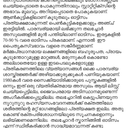
അനുപാതത്തിൽ കാണപ്പെടാമെങ്കിലും രോഗനിർണ്ണയം
ചെയ്യപ്പെടാതെ പോകുന്നതിനാലും സ്റ്റാറ്റിറ്റിക്സിന്റെ
അഭാവം മൂലവും അറിയപ്പെടാതെ പോകുകയാണ്.
ആൺകുട്ടികളിലാ‍ണ് കൂടുതലും ഓട്ടിസം
പ്രത്യക്ഷമാകുന്നത്: പെൺകുട്ടികളേക്കാളും അഞ്ച്
ഇരട്ടിയിൽ. പാരമ്പര്യമായി ലഭിക്കുന്ന തലച്ചോർ
അസുഖങ്ങളിൽ മുൻ പന്തിയിലാണ് ഓടിസം. ഇരട്ടകളിൽ
70-90 % വരെ ഓടിസം പ്രകടമാണ്. എന്നാൽ ഈ
പൈതൃകസ്വഭാവം വളരെ സങ്കീർണ്ണമാണ്.
മർമ്മപ്രധാനമായ ലക്ഷണങ്ങളിലെ ബഹുരൂപത, പ്രായം
കൂടുന്തോറുമുള്ള മാറ്റങ്ങൾ, മരുന്നുകൾ കൊണ്ടോ
അല്ലാതെയോ ഉള്ള ഇടപെടലുകളോടുള്ള
പ്രതികരണത്തിലെ വ്യത്യാസങ്ങൾ ഒക്കെ പാരമ്പര്യ
ശാസ്ത്രജ്ഞർക്ക് അഴിയാക്കുരുക്കുകൾ പണിയുകയാണ്.
1980കൾ വരെ സൈക്കിയാട്രിക്കാരുടെ പുസ്തകങ്ങളിൽ
ഒന്നും ഇത് ഒരു വ്യതിരിക്തമായ അസുഖം ആയി ലിസ്റ്റ്
ചെയ്യപ്പെട്ടില്ല, ജൈവപരമായ അടിസ്ഥാനമുണ്ടെന്ന്
അംഗീകരിക്കപ്പെട്ടുമില്ല. തലച്ചോറിൽ കെട്ടുപിണയുന്ന
നൂറുനൂറു രഹസ്യസംവേദനങ്ങൾക്ക് രക്തത്തിലോ
ശരീരത്തിന്റെ മറ്റ് ഭാഗങ്ങളിലോ പ്രത്യക്ഷത ഇല്ല. അതു
കൊണ്ട് രക്തപരിശോധനയിലൂടെ സൂചനകളൊന്നും
ലഭിയ്ക്കണമെന്നില്ല. തലച്ചോറർ സ്കാനിങ്ങിൽ ഓടിസം
എന്ന് സ്ഥിരീകരിക്കാൻ സാദ്ധ്യമാവുന്നത് കണ്ടു