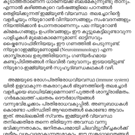
കൂടാത്തതാണെന്ന ധാരണയ്ക്ക് ബലമേകുന്നുണ്ടു താനും.
എന്നാൽ കഴിഞ്ഞകുറെ വർഷങ്ങളിലെ പഠനങ്ങൾ
തെളിയിക്കുന്നത് ഇമ്മ്യൂൺ വ്യവസ്ഥ തലച്ചോറിന്റെ
വളർച്ചയും ന്യൂറോൺ വിന്യാസങ്ങളും സംവേദനങ്ങളും
നിയന്ത്രിക്കാൻ പോന്നതാണെന്നും പല ന്യൂറോൺ
ക്രമഭംഗങ്ങളും ഉപദ്രവങ്ങളും ഈ കൂട്ടുകെട്ടിലുണ്ടാവുന്ന
പാളിച്ചകൾ മൂലമാകാമെന്നുമാണ്. ഓട്ടിസവും
ഷ്കൈസോഫ്രീനിയയും ഈ ഗണത്തിൽ പെടുന്നുണ്ട്.
ന്യൂറോഇമ്മ്യൂണോളജി (Neuroimmunology) എന്ന
ശാസ്ത്രശാഖ ഉരുത്തിരിയാനും ഗണ്യർഹമായ
കണ്ടുപിടിത്തങ്ങൾ നിലവിൽ വരുവാനും ഇടയായിട്ടുണ്ട്
ന്യൂറോ-ഇമ്മ്യ്യൂൺ സുഹൃദ്ബന്ധകഥകൾ വഴി.
അമ്മയുടെ രോഗപ്രതിരോധവ്യവസ്ഥ (immune system)
യിൽ ഉളവാകുന്ന തകരാറുകൾ ഭ്രൂണത്തിന്റെ തലച്ചോർ
വളർച്ചയെ ബാധിയ്ക്കുമെന്നാണ് പുത്തൻ ശാസ്ത്രാഭിമതം.
ഗർഭകാലത്ത് പലതരം ദൌർഭാഗ്യങ്ങൾ
വന്നുഭവിച്ചേക്കാം പ്രതിരോധവകുപ്പിൽ. അണുബാധകൾ
കൊണ്ടോ പരിസ്ഥിതി ആഘാതങ്ങൾ കൊണ്ടോ ആവാം
ഇത്. അല്ലെങ്കിൽ സ്വന്തം ഇമ്മ്യൂൺ വ്യവസ്ഥ
തനിക്കെതിരേ തന്നെ തിരിയുന്ന അവസ്ഥ വന്നു
ഭവിക്കുന്നതാകാം, ജനിതകപരമായി ചിലവിട്ടുവീഴ്ച്ചകൾക്ക്
ശരീരം വശംവദരാകുന്നതുമാകാം. ഈ സങ്കടാഘാതങ്ങൾ