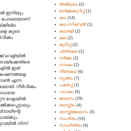
അഭിമുഖം
(2)
ഓർമ്മക്കുറിപ്പ്
(1)
ിൽ ഇനിയും
കഥ
(14)
്റെ പോലെയാണ്.
കഥ-സീക്വല്‍
(1)
്കില്ല.
കഥകളി
(2)
കളെ കൂടെ
വീക്കം
കല
(2)
കുറിപ്പ്
(2)
ചിത്രകല
(1)
ക് വെള്യിൽ
നർമ്മം
(2)
അവയ്ക്കെതിരെ
നാടകം
(2)
ുകളിൽ ഇത്
നീണ്ടകഥ
(6)
ൻ കഷണങ്ങളെ
നൃത്തം
(7)
െറോൺ എന്ന
പകര്‍പ്പ്
(2)
യായി. നീർവീക്കം
പാചകം
(6)
ുബാധയെ
ലേഖനം
(29)
് ഈ വേളയിൽ.
ക്കപ്പെട്ടാലും
ശാസ്ത്രം
(4)
വാലിന്റെ
ശാസ്ത്രലേഖനം
(5)
്ക്കും
സംഗീതം
(15)
ഇവയിൽ നിന്ന്
സാഹിത്യം
(4)