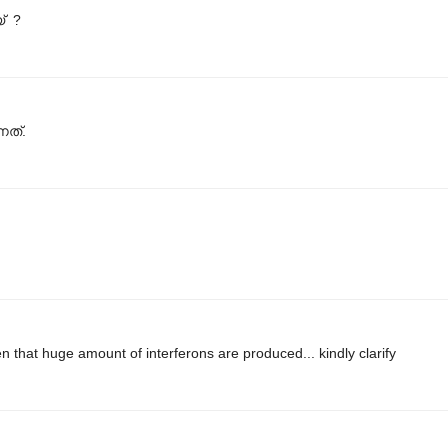
് ?
നത്.
ten that huge amount of interferons are produced... kindly clarify