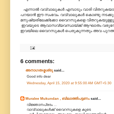
എന്നാൽ വവ്വാലുകൾ എമ്പാടും വാരി വിതറുകയാ
പറയാൻ ഈ സംഭവം. വവ്വാലുകൾ കൊണ്ടു നടക്കുന്ന 
മനുഷ്യരിലേക്ക്ക്കോ വൈറസുകളെ വിതറുകയുള്ളു. 
ഇവയുടെ ആവാസവ്യവസ്ഥയ്ക്ക് ആഘാതം വരുമ്പോഴാണ്
ഇവയിലെ വൈറസുകൾ പെരുകുന്നതും അവ പുറത്തു 
6 comments:
അനാഗതശ്മശ്രു
said...
Good info dear
Wednesday, April 15, 2020 at 9:55:00 AM GMT+5:30
Muralee Mukundan , ബിലാത്തിപട്ടണം
said...
വിജ്ഞാനപ്രദം ...
വാവ്വാലുകൾക്ക് വൈറസുകളെ കൂടെ