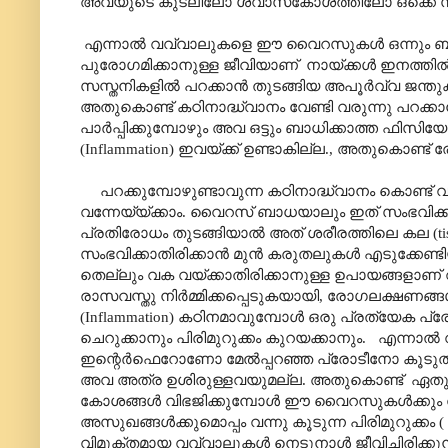
അവയുടെ കുടലിലോ ശ്വാസകോശത്തിലോ ഒക്ക
എന്നാൽ വവ്വാലുകളെ ഈ വൈറസുകൾ ഒന്നും ബാധ
പുരോഗമിക്കാനുള്ള ജീവിയാണ്
നായ്ക്കൾ ഇനത്തിൽ
സസ്തനികളിൽ പറക്കാൻ തുടങ്ങിയ അപൂർവ്വ ജന്തുക
അതുകൊണ്ട് കഠിനാദ്ധ്വാനം വേണ്ടി വരുന്നു പറ
പാർപ്പിക്കുമ്പോഴും അവ ഒട്ടും ബാധിക്കാത്ത ഫി
(
Inflammation
) ഇവയ്ക്ക് ഉണ്ടാകില്ല.
,
അതുകൊണ്ട് രോഗ
പറക്കുമ്പോഴുണ്ടാവുന്ന കഠിനാദ്ധ്വാനം കൊണ
വന്നേയ്യ്ക്കാം. വൈറസ് ബാധയാലും ഇത് സംഭവി
പ്രതിരോധം തുടങ്ങിയാൽ അത് ശരീരത്തിലെ കല (
t
സംഭവിക്കാതിരിക്കാൻ മുൻ കരുതലുകൾ എടുക്കേണ്
തെല്ലും വക വയ്ക്കാതിരിക്കാനുള്ള ഉപായങ്ങളാണ്
രാസവസ്തു നിർമ്മിക്കപ്പെടുകയായി
,
രോഗലക്ഷണങ്ങൾ 
(
Inflammation
) കഠിനമാവുമ്പോൾ ഒരു പ്രത്യേക പ്രോട
ചെറുക്കാനും പിരിമുറുക്കം കുറയക്കാനും.
എന്നാൽ 
ഇന്റെർഫെറോണോ മേൽപ്പറഞ്ഞ പ്രോടീനോ കൂടുതൽ നി
അവ അത്ര ഉശിരുള്ളവയുമല്ല. അതുകൊണ്ട്
ഏതു 
കോശങ്ങൾ വിഭജിക്കുമ്പോൾ ഈ വൈറസുകൾക്കും വി
അസുഖങ്ങൾക്കുമൊപ്പം വന്നു കൂടുന്ന പിരിമുറുക്കം (
വിമുക്തമായ വവ്വാലുകൾ നെടുനാൾ ജീവിച്ചിരിക്കുന