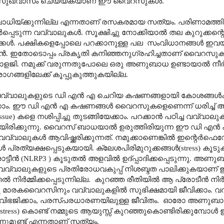
െ സുഖവാസം ചെയ്യ്കയാണ് ഈ വൈറസുകൾ.
ിയ്ക്കുന്നില്ല എന്നതാണ് രസകരമായ സത്യം. പരിണാമത്ത
പ്പെടുന്ന വവ്വാലുകൾ. സൂക്ഷിച്ചു നോക്കിയാൽ തല കുറുക്കന
്കൾ. പക്ഷികളെപ്പോലെ പറക്കാനുള്ള പല
സംവിധാനങ്ങൾ ഇവയ്ക
ക്കാൻ. ഇതോടൊപ്പം പ്രകൃതി കനിഞ്ഞനുഗ്രഹിച്ചതാണ് വൈറസു
സിയോളജി. നമുക്ക് വരുന്നതുപോലെ ഒരു അണുബാധ ഉണ്ടായാൽ നീർ
ങ്ങളിലേക്ക് കൂപ്പുകുത്തുകയില്ല.
്ട് വവ്വാലുകളുടെ ഡി എൻ എ ചെറിയ കഷണങ്ങളായി കോശങ്ങൾക്
ക്കാം. ഈ ഡി എൻ എ കഷണങ്ങൾ വൈറസുകളെണെന്ന് ധരിച്ച് 
issue
) കളെ നശിപ്പിച്ചു തുടങ്ങിയേക്കാം. പറക്കാൻ പഠിച്ച വവ്വാല
ടിയിരിക്കുന്നു. വൈറസ് ബാധയാൽ ഉരുത്തിരിയുന്ന ഈ ഡി എ
 വവ്വാലുകൾ ആവിഷ്ക്കരിക്കുന്നത്. നമുക്കാണെങ്കിൽ ഇന്റെർഫ
പ്രത്യക്ഷപ്പെടുകയായി.
ക്ലേശപിരിമുറുക്കങ്ങൾ
(stress)
കൂടുക
്ടീൻ (
NLRP3
) കൂടുതൽ അളവിൽ ഉദ്പ്പാദിക്കപ്പെടുന്നു. അണ
വവ്വാലുകളുടെ പ്രതിരോധവകുപ്പ് നിശബ്ദത പാലിക്കുകയാണ
ർമ്മിക്കപ്പെടുന്നില്ല.
കുറഞ്ഞ രീതിയിൽ ആ പ്രോടീൻ നിർമ്മി
മാരകവൈറസിനും വവ്വാലുകളിൽ സുഭിക്ഷമായി ജീവിക്കാം. വവ്
ഭജിക്കാം
,
പരസ്പരധാരണയിലുള്ള ജീവിതം.
ഓരോ അണുബാധയ
stress
) കൊണ്ട് നമ്മുടെ ആയുസ്സ് കുറഞ്ഞുകൊണ്ടിരിക്കുമ്പോൾ 
്നുമുണ്ട് എന്നതാണ് സത്യം.