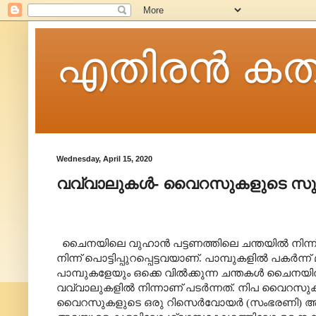
എതിരന്‍ കത
Wednesday, April 15, 2020
വവ്വാലുകൾ- വൈറസുകളുടെ സുഖ
ചൈനയിലെ വുഹാൻ പട്ടണത്തിലെ ചന്തയിൽ നിന്ന
നിന്ന് പൊട്ടിപ്പുറപ്പെട്ടവയാണ്. പാമ്പുകളിൽ പക
പാമ്പുകളേയും ഒക്കെ വിൽക്കുന്ന ചന്തകൾ ചൈന
വവ്വാലുകളിൽ നിന്നാണ് പടർന്നത്. നിപ വൈറസുകൾ 
വൈറസുകളുടെ ഒരു റിസെർവോയർ (സംഭരണി) ആയ