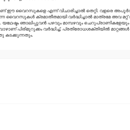
ണ് ഈ വൈറസുകളെ എന്ന് വിചാരിച്ചാൽ തെറ്റി. വളരെ അപൂർവ
വൈറസുകൾ ക്രമാതീതമായി വർദ്ധിച്ചാൽ മാത്രമേ അവ മറ്റ് ജ
യഥേഷ്ടം ഞാലിപ്പൂവൻ പഴവും മാമ്പഴവും
ചെറുപ്രാണികളേയും തി
 പിരിമുറുക്കം വർദ്ധിച്ച്
,
പ്രതിരോധശക്തിയിൽ മാറ്റങ്ങൾ സ
കടക്കുന്നതും.