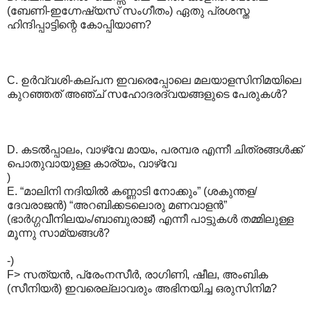
(ബേണി-ഇഗ്നേഷ്യസ് സംഗീതം) ഏതു പ്രശസ്ത
ഹിന്ദിപ്പാട്ടിന്റെ കോപ്പിയാണ?
C. ഉര്‍വ്വശി-കല്പന ഇവരെപ്പോലെ മലയാളസിനിമയിലെ
കുറഞ്ഞത് അഞ്ച് സഹോദരദ്വയങ്ങളുടെ പേരുകള്‍?
D. കടല്‍പ്പാലം, വാഴ്വേ മായം, പരമ്പര എന്നീ ചിത്രങ്ങള്‍ക്ക്
പൊതുവായുള്ള കാര്യം, വാഴ്വേ
)
E. “മാലിനി നദിയില്‍ കണ്ണാടി നോക്കും” (ശകുന്തള/
ദേവരാജന്‍) “അറബിക്കടലൊരു മണവാളന്‍”
(ഭാര്‍ഗ്ഗവീനിലയം/ബാബുരാജ്) എന്നീ പാട്ടുകള്‍‍ തമ്മിലുള്ള
മൂന്നു സാമ്യങ്ങള്‍?
-)
F> സത്യന്‍, പ്രേംനസീര്‍, രാഗിണി, ഷീല, അംബിക
(സീനിയര്‍) ഇവരെല്ലാവരും അഭിനയിച്ച ഒരുസിനിമ?