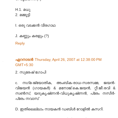
H.1. മധു
2. മമ്മൂട്ടി
I. ഒരു വടക്കന്‍ വീരഗാഥ
J. കണ്ണും കരളും (?)
Reply
ഏറനാടന്‍
Thursday, April 26, 2007 at 12:38:00 PM
GMT+5:30
2. സുരേഷ്‌ ഗോപി
c. നഗ്‌മ-ജ്യോതിക, അംബിക-രാധ-സരസമ്മ, ജയന്‍-
വിജയന്‍ (ഗായകര്‍) & മനോജ്‌.കെ.ജയന്‍, റ്റീ.ജീ.രവി &
സണ്‍സ്‌, യദുകൃഷ്‌ണന്‍-വിധുകൃഷ്‌ണന്‍, പ്രേം നസീര്‍-
പ്രേം നവാസ്‌
D. ഇതിലെല്ലാം നായകന്‍ ഡബിള്‍ റോളില്‍ കസറി.