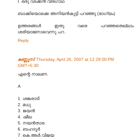
I. ഒരു വടക്കന്‍ വീരഗാഥ
ബാക്കിയൊക്കെ അനിയന്‍‌കുട്ടി പറഞ്ഞു (ഭാഗ്യം)
ഉത്തരങ്ങള്‍ ഇതു വരെ പറഞ്ഞതെല്ലാം
ശരിയാണോവെന്നു പറ..
Reply
കണ്ണൂസ്‌
Thursday, April 26, 2007 at 12:28:00 PM
GMT+5:30
എന്റെ നാലണ.
A
1. ശങ്കരാടി
2. മധു
3. ജയന്‍
4. ഷീല
5. നയന്‍താര.
6. ബഹദൂര്‍
7. കെ.ആര്‍.വിജയ