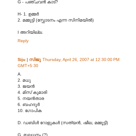
G - പഞ്ചവന്‍ കാട്‌?
H- 1. ഉമ്മര്‍
2. മമ്മുട്ടി (സ്ഫോടനം എന്ന സിനിമയില്‍)
I അറിയില്ല.
Reply
Siju | സിജു
Thursday, April 26, 2007 at 12:30:00 PM
GMT+5:30
A.
2. മധു
3. ജയന്‍
4. മിസ് കുമാരി
5. നയന്‍‌താര
6. ബഹദൂര്‍
10. ഗോപിക
D. ഡബിള്‍ റോളുകള്‍ (സത്യന്‍, ഷീല, മമ്മൂട്ടി)
G. മൂലധനം (?)