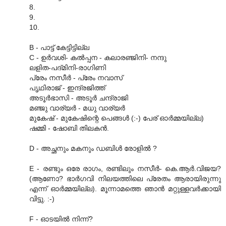
8.
9.
10.
B - പാട്ട്‌ കേട്ടിട്ടില്ല
C - ഉര്‍വശി- കല്‍പ്പന - കലാരഞ്ജിനി- നന്ദു
ലളിത-പദ്‌മിനി-രാഗിണി
പ്രേം നസീര്‍ - പ്രേം നവാസ്‌
പൃഥിരാജ്‌ - ഇന്ദ്രജിത്ത്‌
അടൂര്‍ഭാസി - അടൂര്‍ ചന്ദ്രാജി
മഞ്ജു വാര്യര്‍ - മധു വാര്യര്‍
മുകേഷ്‌ - മുകേഷിന്റെ പെങ്ങള്‍ (:-) പേര്‌ ഓര്‍മ്മയില്ല)
ഷമ്മി - ഷോബി തിലകന്‍.
D - അച്ഛനും മകനും ഡബിള്‍ രോളില്‍ ?
E - രണ്ടും ഒരേ രാഗം, രണ്ടിലും നസീര്‍- കെ.ആര്‍.വിജയ?
(ആണോ? ഭാര്‍ഗവി നിലയത്തിലെ പ്രേതം ആരായിരുന്നു
എന്ന് ഓര്‍മ്മയില്ല). മൂന്നാമത്തെ ഞാന്‍ മറ്റുള്ളവര്‍ക്കായി
വിട്ടു. :-)
F - ഓടയില്‍ നിന്ന്?