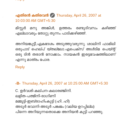
എതിരന്‍ കതിരവന്‍
Thursday, April 26, 2007 at
10:03:00 AM GMT+5:30
മിസ്റ്റര്‍ മനു അങ്കിള്‍, ഉത്തരം രണ്ടുദിവസം കഴിഞ്ഞ്
എല്ലാവരും തോറ്റു തുന്നം പാടിക്കഴിഞ്ഞ്!.
അനിയങ്കുട്ടീ,ഏകദേശം അടുത്തുവരുന്നു. ശാലിനി ഫാമിലി
ഒരുപാട് ഹെല്പ് യ്തല്ലോ.എപെക്സ് അള്‍ടിമ പെയ്ന്റ്
ഒരു ടിന്‍ തരാന്‍ നോക്കാം. നായകന്‍ ഇരട്ടവേഷത്തിലാണ്
എന്നു മാത്രം പോര.
Reply
-B-
Thursday, April 26, 2007 at 10:25:00 AM GMT+5:30
C. ഉര്‍വശി-കല്പന-കലാരഞ്ജിനി.
ലളിത-പത്മിനി-രാഗിണി
മമ്മൂട്ടി-ഇബ്രാഹിംകുട്ടി (ഹി..ഹി)
അടൂര്‍ ഭവാനി-അടൂര്‍ പങ്കജം (വലിയ ഉറപ്പില്ല)
പിന്നെ അറിയുന്നതൊക്കെ അനിയന്‍ കുട്ടി പറഞ്ഞു.