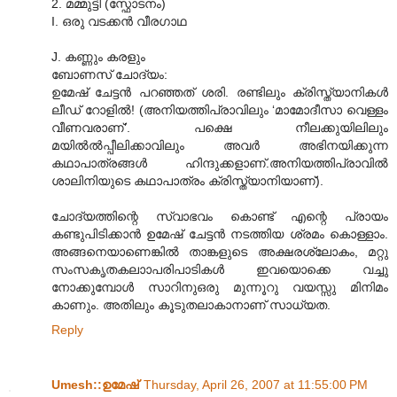
2. മമ്മുട്ടി (സ്ഫോടനം)
I. ഒരു വടക്കന്‍ വീരഗാഥ
J. കണ്ണും കരളും
ബോണസ് ചോദ്യം:
ഉമേഷ് ചേട്ടന്‍ പറഞ്ഞത് ശരി. രണ്ടിലും ക്രിസ്ത്യാനികള്‍
ലീഡ് റോളില്‍! (അനിയത്തിപ്രാവിലും ‘മാമോദീസാ വെള്ളം
വീണവരാണ്’. പക്ഷെ നീലക്കുയിലിലും
മയില്‍ല്‍പ്പീലിക്കാവിലും അവര്‍ അഭിനയിക്കുന്ന
കഥാപാത്രങ്ങള്‍ ഹിന്ദുക്കളാണ്.അനിയത്തിപ്രാവില്‍
ശാലിനിയുടെ കഥാപാത്രം ക്രിസ്ത്യാനിയാണ്).
ചോദ്യത്തിന്റെ സ്വാഭവം കൊണ്ട് എന്റെ പ്രായം
കണ്ടുപിടിക്കാന്‍ ഉമേഷ് ചേട്ടന്‍ നടത്തിയ ശ്രമം കൊള്ളാം.
അങ്ങനെയാണെങ്കില്‍ താങ്കളുടെ അക്ഷരശ്ലോകം, മറ്റു
സംസകൃതകലാ‍ാപരിപാടികള്‍ ഇവയൊക്കെ വച്ചു
നോക്കുമ്പോള്‍ സാറിനുഒരു മുന്നൂറു വയസ്സു മിനിമം
കാണും. അതിലും കൂടുതലാകാനാണ് സാധ്യത.
Reply
Umesh::ഉമേഷ്
Thursday, April 26, 2007 at 11:55:00 PM