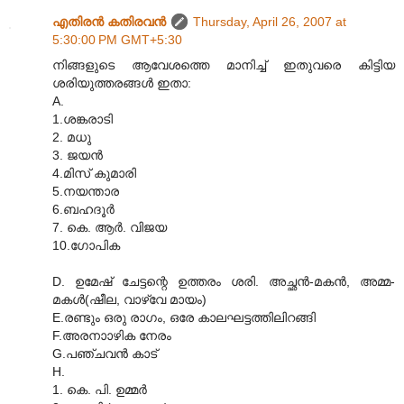
എതിരന്‍ കതിരവന്‍
Thursday, April 26, 2007 at
5:30:00 PM GMT+5:30
നിങ്ങളുടെ ആവേശത്തെ മാനിച്ച് ഇതുവരെ കിട്ടിയ
ശരിയുത്തരങ്ങള്‍ ഇതാ:
A.
1.ശങ്കരാടി
2. മധു
3. ജയന്‍
4.മിസ് കുമാരി
5.നയന്താര
6.ബഹദൂര്‍
7. കെ. ആര്‍. വിജയ
10.ഗോപിക
D. ഉമേഷ് ചേട്ടന്റെ ഉത്തരം ശരി. അച്ഛന്‍-മകന്‍, അമ്മ-
മകള്‍(ഷീല, വാഴ്വേ മായം)
E.രണ്ടും ഒരു രാഗം, ഒരേ കാലഘട്ടത്തിലിറങ്ങി
F.അരനാ‍ാഴിക നേരം
G.പഞ്ചവന്‍ കാട്
H.
1. കെ. പി. ഉമ്മര്‍