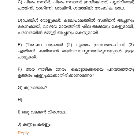
C) പ്രേം നസീര്‍, പ്രേം നവാസ്; ഇന്ദ്രജിത്ത്, പൃഥ്വീരാജ്;
പത്മിനി, രാഗിണി; ശാലിനി, ശ്യാമിലി; അംബിക, രാധ.
D)ഡബിള്‍ റോളുകള്‍: കടല്പാലത്തില്‍ സത്യന്‍ അച്ഛനും
മകനുമായി, വാഴ്വേ മായത്തില്‍ ഷീല അമ്മയും മകളുമായി;
പരമ്പരയില്‍ മമ്മൂട്ടി അച്ഛനും മകനുമായി.
E) (1)രചന: വയലാര്‍ (2) വൃത്തം: ഊനതരംഗിണി (3)
എതിരന്‍ കതിരവന്‍ മദ്ധ്യവയസ്കനായിരുന്നപ്പോള്‍ ഉള്ള
പാട്ടുകള്‍.
F) അര നാഴിക നേരം. കൊട്ടാരക്കരയെ പറയാഞ്ഞതു
ഉത്തരം എളുപ്പമാക്കാതിരിക്കാനാണോ?
G) തുലാഭാരം?
H)
I) ഒരു വടക്കന്‍ വീരഗാഥ.
J) കണ്ണും കരളും.
Reply