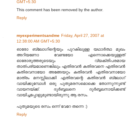
GMT+5:30
This comment has been removed by the author.
Reply
myexperimentsandme
Friday, April 27, 2007 at
12:38:00 AM GMT+5:30
ഓരോ ബ്ലോഗിന്റെയും പുറകിലുള്ള യഥാര്‍ത്ഥ മുഖം
അറിയണോ വേണ്ടയോ എന്നൊക്കെയുള്ളത്
ഓരോരുത്തരുടെയും വ്യക്തിപരമായ
താത്‌പര്യമാണെങ്കിലും എതിരവന്‍ കതിരവനെ എതിരവന്‍
കതിരവനായോ അങ്ങേയറ്റം കതിരവന്‍ എതിരവനായോ
മാത്രം മനസ്സിലാക്കി എതിരവന്റെ കതിരവന്‍ ബ്ലോഗ്
വായിക്കുമ്പോള്‍ ഒരു പുതുമരസമൊക്കെ തോന്നുന്നുണ്ട്
വായനയ്ക്ക്. ദുര്‍ബ്ബലനെ ദുര്‍ബ്ബലനായിക്കണ്ട്
വായിച്ചപ്പോളുമുണ്ടായിരുന്നു ആ രസം.
പുതുമയുടെ രസം ഒന്ന് വേറേ തന്നെ :)
Reply