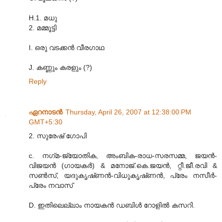
H.1. മധു
2. മമ്മൂട്ടി
I. ഒരു വടക്കന്‍ വീരഗാഥ
J. കണ്ണും കരളും (?)
Reply
ഏറനാടന്‍
Thursday, April 26, 2007 at 12:38:00 PM
GMT+5:30
2. സുരേഷ്‌ ഗോപി
c. നഗ്‌മ-ജ്യോതിക, അംബിക-രാധ-സരസമ്മ, ജയന്‍-
വിജയന്‍ (ഗായകര്‍) & മനോജ്‌.കെ.ജയന്‍, റ്റീ.ജീ.രവി &
സണ്‍സ്‌, യദുകൃഷ്‌ണന്‍-വിധുകൃഷ്‌ണന്‍, പ്രേം നസീര്‍-
പ്രേം നവാസ്‌
D. ഇതിലെല്ലാം നായകന്‍ ഡബിള്‍ റോളില്‍ കസറി.