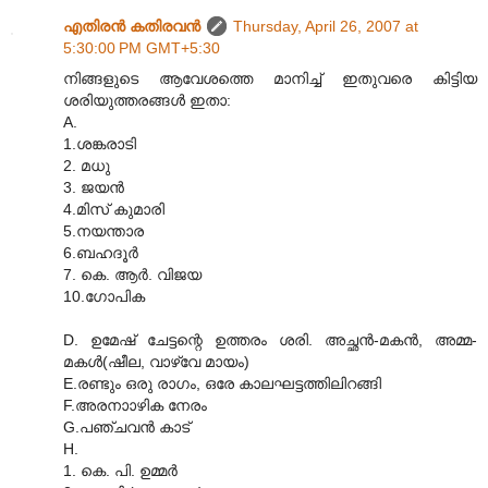
എതിരന്‍ കതിരവന്‍
Thursday, April 26, 2007 at
5:30:00 PM GMT+5:30
നിങ്ങളുടെ ആവേശത്തെ മാനിച്ച് ഇതുവരെ കിട്ടിയ
ശരിയുത്തരങ്ങള്‍ ഇതാ:
A.
1.ശങ്കരാടി
2. മധു
3. ജയന്‍
4.മിസ് കുമാരി
5.നയന്താര
6.ബഹദൂര്‍
7. കെ. ആര്‍. വിജയ
10.ഗോപിക
D. ഉമേഷ് ചേട്ടന്റെ ഉത്തരം ശരി. അച്ഛന്‍-മകന്‍, അമ്മ-
മകള്‍(ഷീല, വാഴ്വേ മായം)
E.രണ്ടും ഒരു രാഗം, ഒരേ കാലഘട്ടത്തിലിറങ്ങി
F.അരനാ‍ാഴിക നേരം
G.പഞ്ചവന്‍ കാട്
H.
1. കെ. പി. ഉമ്മര്‍