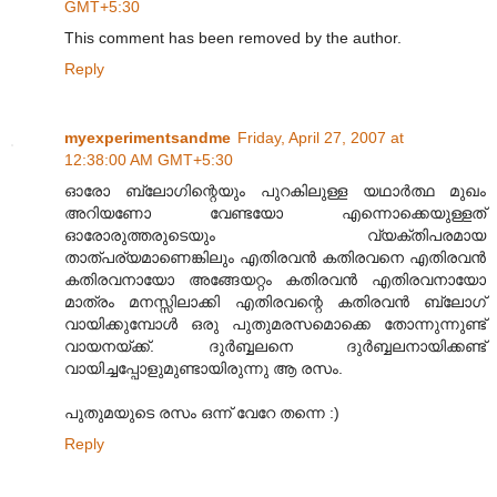
GMT+5:30
This comment has been removed by the author.
Reply
myexperimentsandme
Friday, April 27, 2007 at
12:38:00 AM GMT+5:30
ഓരോ ബ്ലോഗിന്റെയും പുറകിലുള്ള യഥാര്‍ത്ഥ മുഖം
അറിയണോ വേണ്ടയോ എന്നൊക്കെയുള്ളത്
ഓരോരുത്തരുടെയും വ്യക്തിപരമായ
താത്‌പര്യമാണെങ്കിലും എതിരവന്‍ കതിരവനെ എതിരവന്‍
കതിരവനായോ അങ്ങേയറ്റം കതിരവന്‍ എതിരവനായോ
മാത്രം മനസ്സിലാക്കി എതിരവന്റെ കതിരവന്‍ ബ്ലോഗ്
വായിക്കുമ്പോള്‍ ഒരു പുതുമരസമൊക്കെ തോന്നുന്നുണ്ട്
വായനയ്ക്ക്. ദുര്‍ബ്ബലനെ ദുര്‍ബ്ബലനായിക്കണ്ട്
വായിച്ചപ്പോളുമുണ്ടായിരുന്നു ആ രസം.
പുതുമയുടെ രസം ഒന്ന് വേറേ തന്നെ :)
Reply