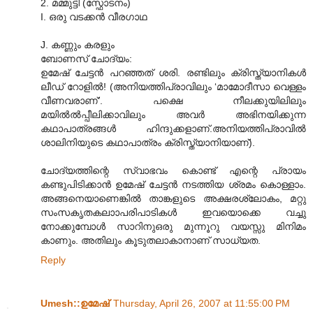
2. മമ്മുട്ടി (സ്ഫോടനം)
I. ഒരു വടക്കന്‍ വീരഗാഥ
J. കണ്ണും കരളും
ബോണസ് ചോദ്യം:
ഉമേഷ് ചേട്ടന്‍ പറഞ്ഞത് ശരി. രണ്ടിലും ക്രിസ്ത്യാനികള്‍
ലീഡ് റോളില്‍! (അനിയത്തിപ്രാവിലും ‘മാമോദീസാ വെള്ളം
വീണവരാണ്’. പക്ഷെ നീലക്കുയിലിലും
മയില്‍ല്‍പ്പീലിക്കാവിലും അവര്‍ അഭിനയിക്കുന്ന
കഥാപാത്രങ്ങള്‍ ഹിന്ദുക്കളാണ്.അനിയത്തിപ്രാവില്‍
ശാലിനിയുടെ കഥാപാത്രം ക്രിസ്ത്യാനിയാണ്).
ചോദ്യത്തിന്റെ സ്വാഭവം കൊണ്ട് എന്റെ പ്രായം
കണ്ടുപിടിക്കാന്‍ ഉമേഷ് ചേട്ടന്‍ നടത്തിയ ശ്രമം കൊള്ളാം.
അങ്ങനെയാണെങ്കില്‍ താങ്കളുടെ അക്ഷരശ്ലോകം, മറ്റു
സംസകൃതകലാ‍ാപരിപാടികള്‍ ഇവയൊക്കെ വച്ചു
നോക്കുമ്പോള്‍ സാറിനുഒരു മുന്നൂറു വയസ്സു മിനിമം
കാണും. അതിലും കൂടുതലാകാനാണ് സാധ്യത.
Reply
Umesh::ഉമേഷ്
Thursday, April 26, 2007 at 11:55:00 PM