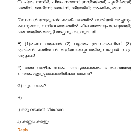
C) പ്രേം നസീര്‍, പ്രേം നവാസ്; ഇന്ദ്രജിത്ത്, പൃഥ്വീരാജ്;
പത്മിനി, രാഗിണി; ശാലിനി, ശ്യാമിലി; അംബിക, രാധ.
D)ഡബിള്‍ റോളുകള്‍: കടല്പാലത്തില്‍ സത്യന്‍ അച്ഛനും
മകനുമായി, വാഴ്വേ മായത്തില്‍ ഷീല അമ്മയും മകളുമായി;
പരമ്പരയില്‍ മമ്മൂട്ടി അച്ഛനും മകനുമായി.
E) (1)രചന: വയലാര്‍ (2) വൃത്തം: ഊനതരംഗിണി (3)
എതിരന്‍ കതിരവന്‍ മദ്ധ്യവയസ്കനായിരുന്നപ്പോള്‍ ഉള്ള
പാട്ടുകള്‍.
F) അര നാഴിക നേരം. കൊട്ടാരക്കരയെ പറയാഞ്ഞതു
ഉത്തരം എളുപ്പമാക്കാതിരിക്കാനാണോ?
G) തുലാഭാരം?
H)
I) ഒരു വടക്കന്‍ വീരഗാഥ.
J) കണ്ണും കരളും.
Reply