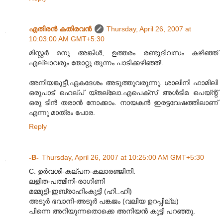
എതിരന്‍ കതിരവന്‍
Thursday, April 26, 2007 at
10:03:00 AM GMT+5:30
മിസ്റ്റര്‍ മനു അങ്കിള്‍, ഉത്തരം രണ്ടുദിവസം കഴിഞ്ഞ്
എല്ലാവരും തോറ്റു തുന്നം പാടിക്കഴിഞ്ഞ്!.
അനിയങ്കുട്ടീ,ഏകദേശം അടുത്തുവരുന്നു. ശാലിനി ഫാമിലി
ഒരുപാട് ഹെല്പ് യ്തല്ലോ.എപെക്സ് അള്‍ടിമ പെയ്ന്റ്
ഒരു ടിന്‍ തരാന്‍ നോക്കാം. നായകന്‍ ഇരട്ടവേഷത്തിലാണ്
എന്നു മാത്രം പോര.
Reply
-B-
Thursday, April 26, 2007 at 10:25:00 AM GMT+5:30
C. ഉര്‍വശി-കല്പന-കലാരഞ്ജിനി.
ലളിത-പത്മിനി-രാഗിണി
മമ്മൂട്ടി-ഇബ്രാഹിംകുട്ടി (ഹി..ഹി)
അടൂര്‍ ഭവാനി-അടൂര്‍ പങ്കജം (വലിയ ഉറപ്പില്ല)
പിന്നെ അറിയുന്നതൊക്കെ അനിയന്‍ കുട്ടി പറഞ്ഞു.