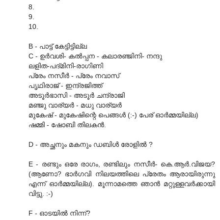
8.
9.
10.
B - പാട്ട്‌ കേട്ടിട്ടില്ല
C - ഉര്‍വശി- കല്‍പ്പന - കലാരഞ്ജിനി- നന്ദു
ലളിത-പദ്‌മിനി-രാഗിണി
പ്രേം നസീര്‍ - പ്രേം നവാസ്‌
പൃഥിരാജ്‌ - ഇന്ദ്രജിത്ത്‌
അടൂര്‍ഭാസി - അടൂര്‍ ചന്ദ്രാജി
മഞ്ജു വാര്യര്‍ - മധു വാര്യര്‍
മുകേഷ്‌ - മുകേഷിന്റെ പെങ്ങള്‍ (:-) പേര്‌ ഓര്‍മ്മയില്ല)
ഷമ്മി - ഷോബി തിലകന്‍.
D - അച്ഛനും മകനും ഡബിള്‍ രോളില്‍ ?
E - രണ്ടും ഒരേ രാഗം, രണ്ടിലും നസീര്‍- കെ.ആര്‍.വിജയ?
(ആണോ? ഭാര്‍ഗവി നിലയത്തിലെ പ്രേതം ആരായിരുന്നു
എന്ന് ഓര്‍മ്മയില്ല). മൂന്നാമത്തെ ഞാന്‍ മറ്റുള്ളവര്‍ക്കായി
വിട്ടു. :-)
F - ഓടയില്‍ നിന്ന്?