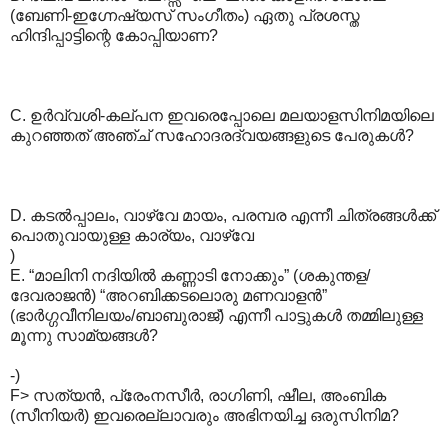
(ബേണി-ഇഗ്നേഷ്യസ് സംഗീതം) ഏതു പ്രശസ്ത
ഹിന്ദിപ്പാട്ടിന്റെ കോപ്പിയാണ?
C. ഉര്‍വ്വശി-കല്പന ഇവരെപ്പോലെ മലയാളസിനിമയിലെ
കുറഞ്ഞത് അഞ്ച് സഹോദരദ്വയങ്ങളുടെ പേരുകള്‍?
D. കടല്‍പ്പാലം, വാഴ്വേ മായം, പരമ്പര എന്നീ ചിത്രങ്ങള്‍ക്ക്
പൊതുവായുള്ള കാര്യം, വാഴ്വേ
)
E. “മാലിനി നദിയില്‍ കണ്ണാടി നോക്കും” (ശകുന്തള/
ദേവരാജന്‍) “അറബിക്കടലൊരു മണവാളന്‍”
(ഭാര്‍ഗ്ഗവീനിലയം/ബാബുരാജ്) എന്നീ പാട്ടുകള്‍‍ തമ്മിലുള്ള
മൂന്നു സാമ്യങ്ങള്‍?
-)
F> സത്യന്‍, പ്രേംനസീര്‍, രാഗിണി, ഷീല, അംബിക
(സീനിയര്‍) ഇവരെല്ലാവരും അഭിനയിച്ച ഒരുസിനിമ?