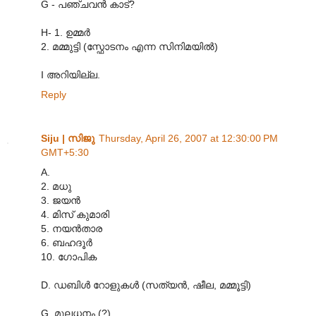
G - പഞ്ചവന്‍ കാട്‌?
H- 1. ഉമ്മര്‍
2. മമ്മുട്ടി (സ്ഫോടനം എന്ന സിനിമയില്‍)
I അറിയില്ല.
Reply
Siju | സിജു
Thursday, April 26, 2007 at 12:30:00 PM
GMT+5:30
A.
2. മധു
3. ജയന്‍
4. മിസ് കുമാരി
5. നയന്‍‌താര
6. ബഹദൂര്‍
10. ഗോപിക
D. ഡബിള്‍ റോളുകള്‍ (സത്യന്‍, ഷീല, മമ്മൂട്ടി)
G. മൂലധനം (?)