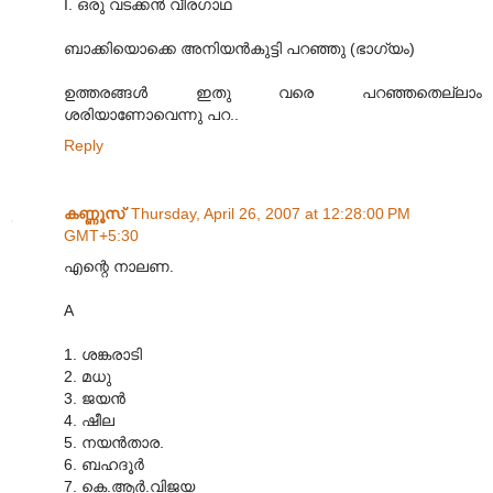
I. ഒരു വടക്കന്‍ വീരഗാഥ
ബാക്കിയൊക്കെ അനിയന്‍‌കുട്ടി പറഞ്ഞു (ഭാഗ്യം)
ഉത്തരങ്ങള്‍ ഇതു വരെ പറഞ്ഞതെല്ലാം
ശരിയാണോവെന്നു പറ..
Reply
കണ്ണൂസ്‌
Thursday, April 26, 2007 at 12:28:00 PM
GMT+5:30
എന്റെ നാലണ.
A
1. ശങ്കരാടി
2. മധു
3. ജയന്‍
4. ഷീല
5. നയന്‍താര.
6. ബഹദൂര്‍
7. കെ.ആര്‍.വിജയ