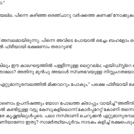
ാ.“
യല്ല. പിന്നെ കഴിഞ്ഞ ഒരഞ്ചാറു വര്‍ഷത്തെ കണക്ക് നോക്കുക
“
 അമ്പലമായിരുന്നു. പിന്നെ അവിടെ പോയാല്‍ ഒച്ചേം ബഹളോം ഒ
്‍ ഫ്രീയായി ഭക്ഷണോം തരാറുണ്ട്.
ം ഈ കാലഘട്ടത്തില്‍ പള്ളീന്നുള്ള ലെറ്ററല്ല; എയിഡ്സ്ന്റെ ടെസ
ഞ്ഞാലോ? അതിനു മുന്‍പു അയാള്‍ സ്വതവേയുള്ള നിസ്സംഗതയോ
്റുമാനൂരമ്പലത്തില്‍ മിക്കവാറും പോകും.” പക്ഷെ ഫ്രീയായി ഭ
രാണൊം ഉപനിഷത്തും യോഗ പോലത്ത ക്രാപ്പും വായിച്ച് “അതീന്ദ്
‍ കണ്ടിട്ടുള്ള വട്ടു കേസുകളിലൊന്ന്.കോര്‍പ്പറേറ്റ് കോണി തന്നെ
 കൃഷ്ണയിലുള്‍പ്പടെ. പലാ നസ്രാണി ചെറുക്കന്‍ ഏറ്റുമാനൂരമ്പല
യ്ത പണിയാണോ ഇതു? സാമര്‍ത്ഥ്യപൂര്‍വം നാടകം കളിച്ച് രക്ഷപെട