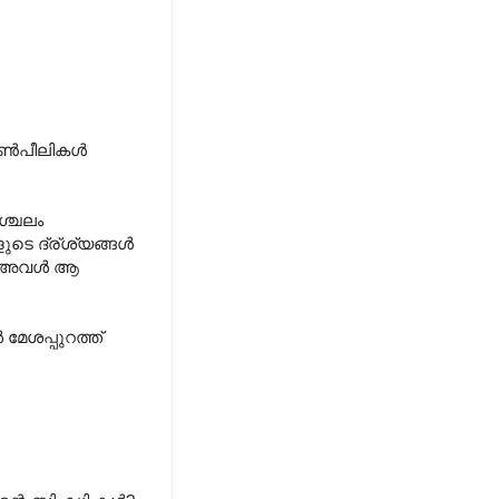
ണ്‍പീലികള്‍
ശ്ചലം
ടെ ദ്ര്ശ്യങ്ങള്‍
െ അവള്‍ ആ
മേശപ്പുറത്ത്