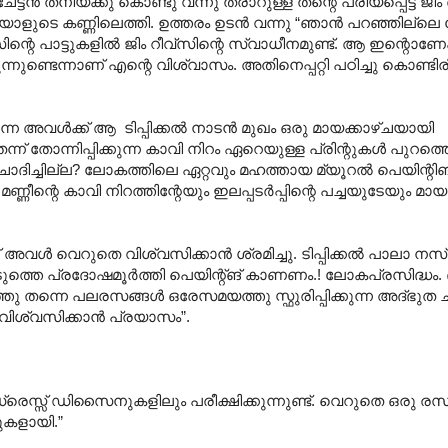
 ചേട്ടന്‍ തനിയ്ക്കു കൊണ്ടു വന്നു തരാറുള്ള തന്റെ പ്രിയപ്പെട്ട ജിം
ളുടെ കണ്ണിലെത്തി. ഉത്തരം ഉടന്‍ വന്നു “ഞാന്‍ പറഞ്ഞില്ലെ
ിന്റെ പാട്ടുകളില്‍ ജിം റീവ്സിന്റെ സ്വാധീനമുണ്ട്. ആ ഇന്റൊണേഷ
്നുണ്ടെന്നാണ് എന്റെ വിശ്വാസം. അതിനെപ്പറ്റി പഠിച്ചു കൊണ്ടിര
ന അവള്‍ക്ക് ആ ‍ ടിപ്പിക്കല്‍ നാടന്‍ മുഖം ഒരു മായക്കാഴ്ചയായി
ന്ന് തോന്നിപ്പിക്കുന്ന കാവി നിറം ഏറെയുള്ള പ്രിന്റുകള്‍ പുറത്
ചോദിച്ചില്ല? ലോകത്തിലെ ഏറ്റവും മഹത്തായ മ്യൂറല്‍ പെയിന്റി
മണ്ണീന്റെ കാവി നിറത്തിന്റേയും ഇലപ്പടര്‍പ്പിന്റെ പച്ചയുടേയും മ
അവള്‍ വെറുതെ വിശ്വസിക്കാന്‍ ശ്രമിച്ചു. ടിപ്പിക്കല്‍ പ‍ാലാ ന
ടുത്തെ പ്രദോഷമൂര്‍ത്തി പെയിന്റ്ങ് കാണണം.! ലോകപ്രസിദ്ധം. 
ത്തു തന്നെ പലരസങ്ങള്‍ ഒരേസമയത്തു സ്ഫുരിപ്പിക്കുന്ന അദ്ഭുത ച
 വിശ്വസിക്കാന്‍ പ്രയാസം”.
്രെസ്സ് ഡിസൈനുകളിലും പരീക്ഷിക്കുന്നുണ്ട്. വെറുതെ ഒരു രസ
ുകളായി.‍”