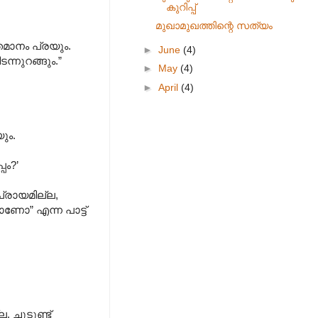
കുറിപ്പ്
മുഖാമുഖത്തിന്റെ സത്യം
്തമാനം പ്രയും.
►
June
(4)
ടന്നുറങ്ങും.”
►
May
(4)
►
April
(4)
ും.
പം?’
്രായമില്ല,
ോ” എന്ന പാട്ട്
 ചൂടുണ്ട്