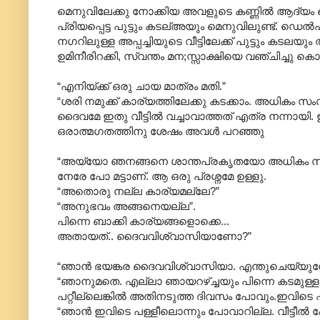
മെനുവിലേക്കു നോക്കിയ അവളുടെ കണ്ണില്‍ ആദ്യം പെ
പ്രിയപ്പെട്ട പുട്ടും കടല്അയും മെനുവിലുണ്ട്. ഡെ
നഗറിലുള്ള അപ്പച്ചിയുടെ വീട്ടിലേക്ക് പുട്ടും കടലയും
ഉമിനീരിറക്കി, സ്വന്തം മന;സ്സാക്ഷിയെ വഞ്ചിച്ചു ക
“എനിയ്ക്ക് ഒരു ചായ മാത്രം മതി.”
“ശരി നമുക്ക് കാര്യത്തിലേക്കു കടക്കാം. അധികം സ
ദൈവമേ ഇതു വീട്ടില്‍ വച്ചാവാത്തത് എത്ര നന്നായി. ഇല
ഒരാത്മഗതത്തിനു ശേഷം അവള്‍ പറഞ്ഞു
“അയ്യോ ഞനങ്ങനെ ശാന്തപ്രകൃതയോ അധികം സംസാരിക
നേരേ പോ മട്ടാണ്. ആ ഒരു പ്രശ്നമേ ഉള്ളു.
“അതൊരു നല്ല കാര്യമല്ലേ?”
“അനുഭവം അങ്ങനെയല്ല”.
പിന്നെ ബാക്കി കാര്യങ്ങളൊക്കെ...
അതായത്.. ദൈവവിശ്വാസിയാണോ?”
“ഞാന്‍ ഭയങ്കര ദൈവവിശ്വാസിയാ. എന്തുചെയ്യുമ്പോഴും 
“ഞാനുമതെ. എല്ലാ ഞായറഴ്ച്ചയും പിന്നെ കടമുള്ള
പറ്റീല്ലെങ്കില്‍ അതിനടുത്ത ദിവസം പോവും.ഇവിടെ
“ഞാന്‍ ഇവിടെ പള്ളീലൊന്നും പോവാറില്ല. വീട്ടീല്‍