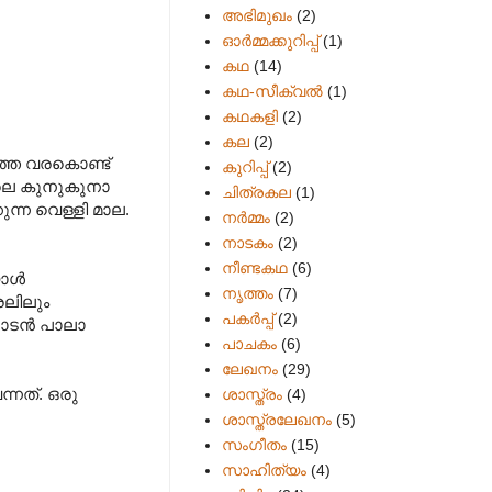
അഭിമുഖം
(2)
ഓർമ്മക്കുറിപ്പ്
(1)
കഥ
(14)
കഥ-സീക്വല്‍
(1)
കഥകളി
(2)
കല
(2)
ുത്ത വരകൊണ്ട്
കുറിപ്പ്
(2)
പോലെ കുനുകുനാ
ചിത്രകല
(1)
ുന്ന വെള്ളി മാല.
നർമ്മം
(2)
നാടകം
(2)
നീണ്ടകഥ
(6)
ള്‍
നൃത്തം
(7)
രലിലും
പകര്‍പ്പ്
(2)
ാടന്‍ പാലാ
പാചകം
(6)
ലേഖനം
(29)
്നത്. ഒരു
ശാസ്ത്രം
(4)
ശാസ്ത്രലേഖനം
(5)
സംഗീതം
(15)
സാഹിത്യം
(4)