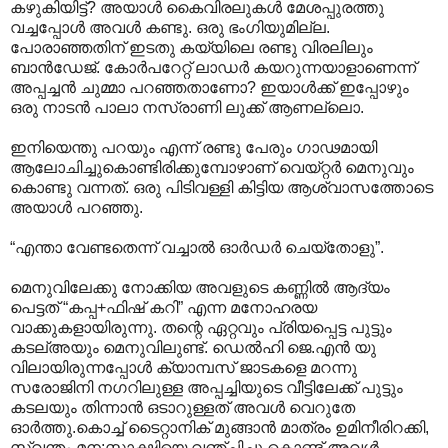
കഴുകിയിട്ട്? അയാള്‍ കൈവിരലുകള്‍ മേശപ്പുരത്തു
വച്ചപ്പോള്‍ അവള്‍‍ കണ്ടു. ഒരു ഭംഗിയുമില്ല.
പോരാഞ്ഞതിന് ഇടതു കയ്യിലെ രണ്ടു വിരലിലും
ബാന്‍ഡേജ്. കോര്‍പറേറ്റ് ലാഡര്‍ കയറുന്നയാളാണെന്ന്
അപ്പച്ചന്‍ ചുമ്മാ പറഞ്ഞതാണോ? ഇയാള്‍ക്ക് ഇപ്പോഴും
ഒരു നാടന്‍ പാലാ നസ്രാണി ലുക്ക് ആണല്ലൊ.
ഇനിയെന്തു പറയും എന്ന് രണ്ടു പേരും ഗാഢമായി
ആലോചിച്ചുകൊണ്ടിരിക്കുമ്പോഴാണ് വെയ്റ്റര്‍ മെനുവും
കൊണ്ടു വന്നത്. ഒരു പിടിവള്ളി കിട്ടിയ ആശ്വാസത്തോടെ
അയാള്‍ പറഞ്ഞു.
“എന്താ വേണ്ടതെന്ന് വച്ചാല്‍ ഓര്‍ഡര്‍ ചെയ്തോളു”.
മെനുവിലേക്കു നോക്കിയ അവളുടെ കണ്ണില്‍ ആദ്യം
പെട്ടത് “കപ്പ+ഫിഷ് കറി” എന്ന മനോഹരയ
വാക്കുകളായിരുന്നു. തന്റെ ഏറ്റവും പ്രിയപ്പെട്ട പുട്ടും
കടല്അയും മെനുവിലുണ്ട്. ഡെല്‍ഹി ജെ.എന്‍ യു
വിലായിരുന്നപ്പോള്‍ ക്യാമ്പസ് ജാടകളെ മറന്നു
സരോജിനി നഗറിലുള്ള അപ്പച്ചിയുടെ വീട്ടിലേക്ക് പുട്ടും
കടലയും തിന്നാന്‍ ഒടാറുള്ളത് അവള്‍ വെറുതേ
ഓര്‍ത്തു.കൊച്ച് ടൈറ്റാനിക് മുങ്ങാന്‍ മാത്രം ഉമിനീരിറക്കി,
സ്വന്തം മന;സ്സാക്ഷിയെ വഞ്ചിച്ചു കൊണ്ട് അവള്‍