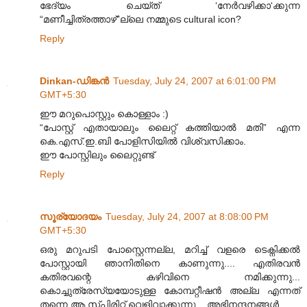
ഭേദ്യം ചെയ്ത് ‘നേര്‍വഴിക്കാ‘ക്കുന്ന
“മണീച്ചിത്രത്താഴ്”ല്ലെ നമ്മുടെ cultural icon?
Reply
Dinkan-ഡിങ്കന്‍
Tuesday, July 24, 2007 at 6:01:00 PM
GMT+5:30
ഈ മറുപൊസ്റ്റും കൊള്ളാം :)
“പോസ്റ്റ് എതായാലും ലൈറ്റ് കത്തിയാല്‍ മതി” എന്ന
കെ.എസ്.ഇ.ബി പോളിസിയില്‍ വിശ്വസിക്കാം.
ഈ പോസ്റ്റിലും ലൈറ്റുണ്ട്
Reply
സൂര്യോദയം
Tuesday, July 24, 2007 at 8:08:00 PM
GMT+5:30
ഒരു മറുപടി പോസ്റ്റെന്നല്ല, മറിച്ച്‌ വളരെ ടെക്നിക്കല്‍
പോസ്റ്റായി ഞാനിതിനെ കാണുന്നു.... എതിരവന്‍
കതിരവന്റെ കഴിവിനെ നമിക്കുന്നു...
കൊച്ചുത്രേസ്യയോടുള്ള കോമ്പറ്റീഷന്‍ അല്ല എന്നത്‌
തന്നെ ആ സ്പിരിറ്റ്‌ വെളിവാക്കുന്നു... അഭിനന്ദനങ്ങള്‍...