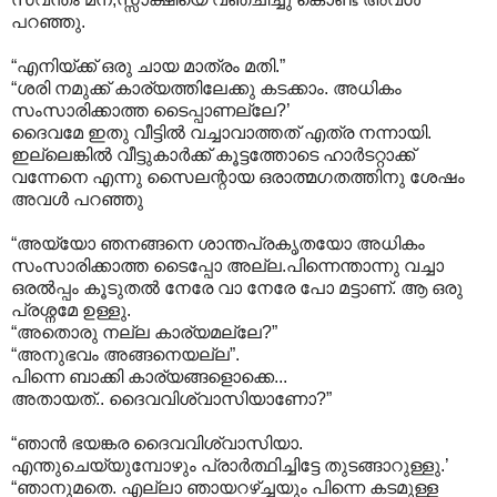
പറഞ്ഞു.
“എനിയ്ക്ക് ഒരു ചായ മാത്രം മതി.”
“ശരി നമുക്ക് കാര്യത്തിലേക്കു കടക്കാം. അധികം
സംസാരിക്കാത്ത ടൈപ്പാണല്ലേ?’
ദൈവമേ ഇതു വീട്ടില്‍ വച്ചാവാത്തത് എത്ര നന്നായി.
ഇല്ലെങ്കില്‍ വീട്ടുകാര്‍ക്ക് കൂട്ടത്തോടെ ഹാര്‍ടറ്റാക്ക്
വന്നേനെ എന്നു സൈലന്റായ ഒരാത്മഗതത്തിനു ശേഷം
അവള്‍ പറഞ്ഞു
“അയ്യോ ഞനങ്ങനെ ശാന്തപ്രകൃതയോ അധികം
സംസാരിക്കാത്ത ടൈപ്പോ അല്ല.പിന്നെന്താന്നു വച്ചാ
ഒരല്‍പ്പം കൂടുതല്‍ നേരേ വാ നേരേ പോ മട്ടാണ്. ആ ഒരു
പ്രശ്നമേ ഉള്ളു.
“അതൊരു നല്ല കാര്യമല്ലേ?”
“അനുഭവം അങ്ങനെയല്ല”.
പിന്നെ ബാക്കി കാര്യങ്ങളൊക്കെ...
അതായത്.. ദൈവവിശ്വാസിയാണോ?”
“ഞാന്‍ ഭയങ്കര ദൈവവിശ്വാസിയാ.
എന്തുചെയ്യുമ്പോഴും പ്രാര്‍ത്ഥിച്ചിട്ടേ തുടങ്ങാറുള്ളു.’
“ഞാനുമതെ. എല്ലാ ഞായറഴ്ച്ചയും പിന്നെ കടമുള്ള