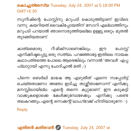
കൊച്ചുത്രേസ്യ
Tuesday, July 24, 2007 at 5:18:00 PM
GMT+5:30
സുനീഷിന്റെ പോസ്റ്റിനു മറുപടി കൊടുത്തിട്ടാണ്‌ ഇവിടെ
വന്നു കയറിയത്‌.വൈകിപ്പോയതിന്‌ സോറി.എല്ലാത്തിനും
മറുപടി പറയാല്‍ ഞാനൊരുത്തിയല്ലേ ഉള്ളൂ.ഒരറ്റം മുതല്‍
തുടങ്ങിയതാണ്‌.
കാര്യമൊരു റീ-മിക്സാണെങ്കിലും ഈ പോസ്റ്റ്‌
എനിക്കിഷ്ടപ്പെട്ടു.ഒരു സത്യം പറഞ്ഞോട്ടേ-ഇതിലെ നായക
കഥാപത്രത്തെ പോലെ ആരെങ്കിലും വന്നാല്‍ 'അവള്‍' എപ്പ
ഫ്ലാറ്റായി എന്നു ചോദിച്ചാല്‍ മതി ;-)
പിന്നെ ബെര്‍ലി മാഷേ ആ എഴുതീത്‌ എന്നെ സപ്പോര്‍ട്ട്‌
ചെയ്തതാണോ അതോ ഇടിച്ചു താഴ്ത്തീതാണോന്ന്‌ എനിക്കു
മനസ്സിലായില്ല. എന്റെ തന്നെ കുറ്റമാണ്‌. ഈ കടുകട്ടി
വാക്കുകളൊക്കെ കേള്‍ക്കുമ്പോഴേക്കും എനിക്കു പണ്ടെ
തലകറങ്ങും.എന്റെ സെക്കന്റ്‌ ലാംഗ്വേജ്‌ ഹിന്ദിയാരുന്നേ :-)
Reply
എതിരന്‍ കതിരവന്‍
Tuesday, July 24, 2007 at