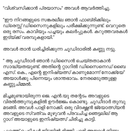
“വിശ്വസിക്കാന്‍ പ്രയാസം“ അവള്‍ ആവര്‍ത്തിച്ചു.
“ഈ നിറങ്ങളുടെ സങ്കരലീല ഞാന്‍ ഫാബ്രിക്കിലും
ഡ്രെസ്സ് ഡിസൈനുകളിലും പരീക്ഷിക്കുന്നുണ്ട്. വെറുതെ
ഒരു രസം. കാവിയും പച്ചയും കലര്‍പ്പുകള്‍. കറുത്തവരകള്‍
ഇട്യ്ക്ക് വരമ്പുകളായി.‍”
അവള്‍ താന്‍ ധരിച്ചിരിക്കുന്ന ചൂഡിദാരില്‍ കണ്ണു നട്ടു.
“ ആ ചൂഡീദാര്‍ ഞാന്‍ ഡിസൈന്‍ ചെയ്തതാകാന്‍
സാദ്ധ്യതയുണ്ട്. അതിന്റെ റ്റാഗില്‍ ഡിസൈനെഡ് ബൈ
എസ്. കെ., എന്റെ ഇനിഷ്യത്സ് കാണുമോന്ന് നോക്ക്യേ”
അയാള്‍ക്കു പിന്നെയും ശാന്തഭാവം. നേരമെടുത്തുള്ള
കണ്ണുചിമ്മല്‍.
മിച്ചമുണ്ടായിരുന്ന ജെ. എന്‍.യു തന്റേടം അവളുടെ
വിരല്‍ത്തുമ്പുകളില്‍ ഊര്‍ജ്ജം കൊണ്ടു. ചൂഡീദാര്‍ തുമ്പു
മടങ്ങി. അവള്‍‍ പാളി നോക്കി. ഒരു വിദഗ്ദ്ധന്‍ ജ്യോത്സ്യന്‍
അവളുടെ സ്വത്വം മുഴുവന്‍ പ്രവചിച്ച ഞെട്ടലില് ആ
റ്റാഗ് അയാളുടെ ഇനിഷ്യത്സ് ചിരിച്ചു കാട്ടി.‍
പുറത്ത് ചെടികള്‍ക്കിടയില്‍ ഭിത്തി ചാരി അയാള്‍ നിന്നു.