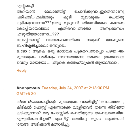
എന്റമ്മച്ചീ..
അറിയാന്‍ മേലാഞ്ഞിട്ട് ചൊദിക്കുവാ..ഇതെന്താണു
പരിപാടി..എല്ലാരും കൂടി മുഖാമുഖം ചെയ്തു
കളിക്കുവാണോ???ഇതു മുഴുവന്‍ ത്രേസ്യേടെ കഥേടെ
കോപ്പിയായല്ലോ എതിരവാ..അതോ അനു:ബന്ധം
എഴുതിയതാണോ...???
കോപ്പിറൈറ്റ് വയലേഷനെതിരെ നമുക്ക് യാഹൂനെ
ബഹിഷ്കരിച്ചാലൊ ഒന്നൂടെ..
ഒ.ടോ : ആകെ ഒരു മാധ്യമ പുകമറ..അപ്പൊ പഴയ ആ
മുഖാമുഖം ശരിക്കും നടന്നതാണോ..അതൊ ഇതൊക്കെ
വെറും മായയോ .....ആകെ കണ്‍ഫ്യൂഷന്‍ ആയല്ലൊ..
Reply
Anonymous
Tuesday, July 24, 2007 at 2:18:00 PM
GMT+5:30
ത്രേസ്യാകൊച്ചിന്റെ മുഖാമുഖം വായിച്ചിട്ട് 'ഒന്നാംതരം ,
കിടിലന്‍ പോസ്റ്റ് എന്നൊക്കെ വാഴ്ത്തിയവര്‍ തന്നെ തിരിഞ്ഞ്
കടിക്കുന്നോ? ആ പോസ്റ്റില്‍ മഹതിയുടെ അഹങ്കാരമല്ലേ
എഴുതികാണിച്ചത്? എന്നിട്ട് അതിനു കുറെ ആള്‍ക്കാര്‍
'തേങ്ങ' അടിക്കാന്‍ മത്സരിച്ചു.