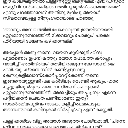
ഈ കാലഘട്ടത്തില്‍ പള്ളീന്നുള്ള ലെറ്ററല്ല; എയിഡ്സ്ന്റെ
ടെസ്റ്റ് റിസള്‍ടാ കല്യാണത്തിനു മുന്‍പ് കൈമാറേണ്ടത്
എന്നു പറഞ്ഞാലോ? അതിനു മുന്‍പു അയാള്‍
സ്വതവേയുള്ള നിസ്സംഗതയോടെ പറഞ്ഞു.
“ഞാനും അമ്പലത്തില്‍ പോകാറുണ്ട്. ഈയിടെയായി
ഏറ്റുമാനൂരമ്പലത്തില്‍ മിക്കവാറും പോകും.” പക്ഷെ
ഫ്രീയായി ഭക്ഷണം കഴിക്കാനല്ല”.
അപ്പോള്‍ അതു തന്നെ. വായന കൂടിക്കൂടി ഹിന്ദു
പുരാണൊം ഉപനിഷത്തും യോഗ പോലത്ത ക്രാപ്പും
വായിച്ച് “അതീന്ദ്രിയം” തേടിയിറങ്ങുന്ന കേസാണ്. ജെ.
എന്‍. യു. ക്യാമ്പസില്‍ കണ്ടിട്ടുള്ള വട്ടു
കേസുകളിലൊന്ന്.കോര്‍പ്പറേറ്റ് കോണി തന്നെ.
ഇങ്ങനെയുള്ളവര്‍ പല കള്‍ടിലും മെംബര്‍ ആകും, ഹരേ
കൃഷ്ണയിലുള്‍പ്പടെ. പലാ നസ്രാണി ചെറുക്കന്‍
ഏറ്റുമാനൂരമ്പലത്തില്‍! അമ്മച്ചിയും അപ്പച്ചനും എന്നെ
പറ്റിയ്ക്കാന്‍ ചെയ്ത പണിയാണോ ഇതു?
സാമര്‍ത്ഥ്യപൂര്‍വം നാടകം കളിച്ച് രക്ഷപെടുക
തന്നെ.അവള്‍ കവിളുകള്‍ വീര്‍പ്പിച്ച് ഹൂ എന്ന് കാറ്റൂതി.
പള്ളിക്കാര്യം വിട്ടു അയാള്‍ അടുത്ത ചോദ്യമായി. “പിന്നെ
ഒഴിവു സമയത്തൊക്കെ എന്താ ചെയ്യ്യുന്നത്?’