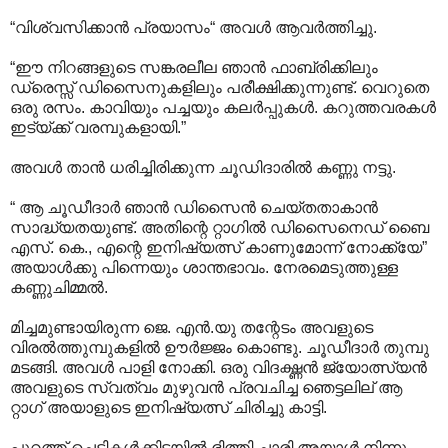
“വിശ്വസിക്കാന്‍ പ്രയാസം“ അവള്‍ ആവര്‍ത്തിച്ചു.
“ഈ നിറങ്ങളുടെ സങ്കരലീല ഞാന്‍ ഫാബ്രിക്കിലും
ഡ്രെസ്സ് ഡിസൈനുകളിലും പരീക്ഷിക്കുന്നുണ്ട്. വെറുതെ
ഒരു രസം. കാവിയും പച്ചയും കലര്‍പ്പുകള്‍. കറുത്തവരകള്‍
ഇട്യ്ക്ക് വരമ്പുകളായി.‍”
അവള്‍ താന്‍ ധരിച്ചിരിക്കുന്ന ചൂഡിദാരില്‍ കണ്ണു നട്ടു.
“ ആ ചൂഡീദാര്‍ ഞാന്‍ ഡിസൈന്‍ ചെയ്തതാകാന്‍
സാദ്ധ്യതയുണ്ട്. അതിന്റെ റ്റാഗില്‍ ഡിസൈനെഡ് ബൈ
എസ്. കെ., എന്റെ ഇനിഷ്യത്സ് കാണുമോന്ന് നോക്ക്യേ”
അയാള്‍ക്കു പിന്നെയും ശാന്തഭാവം. നേരമെടുത്തുള്ള
കണ്ണുചിമ്മല്‍.
മിച്ചമുണ്ടായിരുന്ന ജെ. എന്‍.യു തന്റേടം അവളുടെ
വിരല്‍ത്തുമ്പുകളില്‍ ഊര്‍ജ്ജം കൊണ്ടു. ചൂഡീദാര്‍ തുമ്പു
മടങ്ങി. അവള്‍‍ പാളി നോക്കി. ഒരു വിദഗ്ദ്ധന്‍ ജ്യോത്സ്യന്‍
അവളുടെ സ്വത്വം മുഴുവന്‍ പ്രവചിച്ച ഞെട്ടലില് ആ
റ്റാഗ് അയാളുടെ ഇനിഷ്യത്സ് ചിരിച്ചു കാട്ടി.‍
പുറത്ത് ചെടികള്‍ക്കിടയില്‍ ഭിത്തി ചാരി അയാള്‍ നിന്നു.