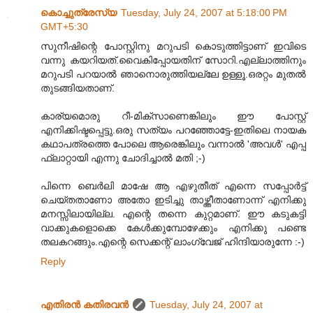
കൊച്ചുത്രേസ്യ
Tuesday, July 24, 2007 at 5:18:00 PM
GMT+5:30
സുനീഷിന്റെ പോസ്റ്റിനു മറുപടി കൊടുത്തിട്ടാണ്‌ ഇവിടെ
വന്നു കയറിയത്‌.വൈകിപ്പോയതിന്‌ സോറി.എല്ലാത്തിനും
മറുപടി പറയാല്‍ ഞാനൊരുത്തിയല്ലേ ഉള്ളൂ.ഒരറ്റം മുതല്‍
തുടങ്ങിയതാണ്‌.
കാര്യമൊരു റീ-മിക്സാണെങ്കിലും ഈ പോസ്റ്റ്‌
എനിക്കിഷ്ടപ്പെട്ടു.ഒരു സത്യം പറഞ്ഞോട്ടേ-ഇതിലെ നായക
കഥാപത്രത്തെ പോലെ ആരെങ്കിലും വന്നാല്‍ 'അവള്‍' എപ്പ
ഫ്ലാറ്റായി എന്നു ചോദിച്ചാല്‍ മതി ;-)
പിന്നെ ബെര്‍ലി മാഷേ ആ എഴുതീത്‌ എന്നെ സപ്പോര്‍ട്ട്‌
ചെയ്തതാണോ അതോ ഇടിച്ചു താഴ്ത്തീതാണോന്ന്‌ എനിക്കു
മനസ്സിലായില്ല. എന്റെ തന്നെ കുറ്റമാണ്‌. ഈ കടുകട്ടി
വാക്കുകളൊക്കെ കേള്‍ക്കുമ്പോഴേക്കും എനിക്കു പണ്ടെ
തലകറങ്ങും.എന്റെ സെക്കന്റ്‌ ലാംഗ്വേജ്‌ ഹിന്ദിയാരുന്നേ :-)
Reply
എതിരന്‍ കതിരവന്‍
Tuesday, July 24, 2007 at