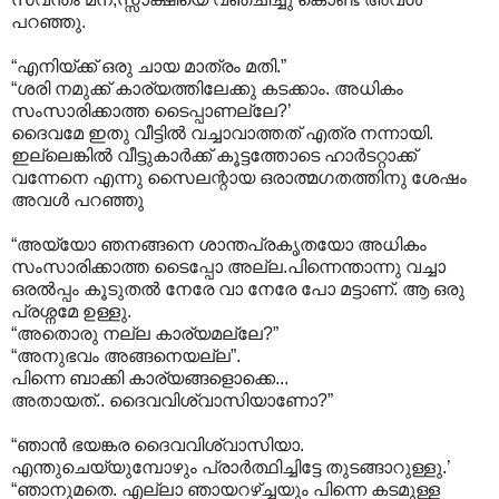
പറഞ്ഞു.
“എനിയ്ക്ക് ഒരു ചായ മാത്രം മതി.”
“ശരി നമുക്ക് കാര്യത്തിലേക്കു കടക്കാം. അധികം
സംസാരിക്കാത്ത ടൈപ്പാണല്ലേ?’
ദൈവമേ ഇതു വീട്ടില്‍ വച്ചാവാത്തത് എത്ര നന്നായി.
ഇല്ലെങ്കില്‍ വീട്ടുകാര്‍ക്ക് കൂട്ടത്തോടെ ഹാര്‍ടറ്റാക്ക്
വന്നേനെ എന്നു സൈലന്റായ ഒരാത്മഗതത്തിനു ശേഷം
അവള്‍ പറഞ്ഞു
“അയ്യോ ഞനങ്ങനെ ശാന്തപ്രകൃതയോ അധികം
സംസാരിക്കാത്ത ടൈപ്പോ അല്ല.പിന്നെന്താന്നു വച്ചാ
ഒരല്‍പ്പം കൂടുതല്‍ നേരേ വാ നേരേ പോ മട്ടാണ്. ആ ഒരു
പ്രശ്നമേ ഉള്ളു.
“അതൊരു നല്ല കാര്യമല്ലേ?”
“അനുഭവം അങ്ങനെയല്ല”.
പിന്നെ ബാക്കി കാര്യങ്ങളൊക്കെ...
അതായത്.. ദൈവവിശ്വാസിയാണോ?”
“ഞാന്‍ ഭയങ്കര ദൈവവിശ്വാസിയാ.
എന്തുചെയ്യുമ്പോഴും പ്രാര്‍ത്ഥിച്ചിട്ടേ തുടങ്ങാറുള്ളു.’
“ഞാനുമതെ. എല്ലാ ഞായറഴ്ച്ചയും പിന്നെ കടമുള്ള