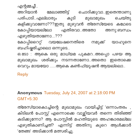
എന്റമ്മച്ചീ..
അറിയാന്‍ മേലാഞ്ഞിട്ട് ചൊദിക്കുവാ..ഇതെന്താണു
പരിപാടി..എല്ലാരും കൂടി മുഖാമുഖം ചെയ്തു
കളിക്കുവാണോ???ഇതു മുഴുവന്‍ ത്രേസ്യേടെ കഥേടെ
കോപ്പിയായല്ലോ എതിരവാ..അതോ അനു:ബന്ധം
എഴുതിയതാണോ...???
കോപ്പിറൈറ്റ് വയലേഷനെതിരെ നമുക്ക് യാഹൂനെ
ബഹിഷ്കരിച്ചാലൊ ഒന്നൂടെ..
ഒ.ടോ : ആകെ ഒരു മാധ്യമ പുകമറ..അപ്പൊ പഴയ ആ
മുഖാമുഖം ശരിക്കും നടന്നതാണോ..അതൊ ഇതൊക്കെ
വെറും മായയോ .....ആകെ കണ്‍ഫ്യൂഷന്‍ ആയല്ലൊ..
Reply
Anonymous
Tuesday, July 24, 2007 at 2:18:00 PM
GMT+5:30
ത്രേസ്യാകൊച്ചിന്റെ മുഖാമുഖം വായിച്ചിട്ട് 'ഒന്നാംതരം ,
കിടിലന്‍ പോസ്റ്റ് എന്നൊക്കെ വാഴ്ത്തിയവര്‍ തന്നെ തിരിഞ്ഞ്
കടിക്കുന്നോ? ആ പോസ്റ്റില്‍ മഹതിയുടെ അഹങ്കാരമല്ലേ
എഴുതികാണിച്ചത്? എന്നിട്ട് അതിനു കുറെ ആള്‍ക്കാര്‍
'തേങ്ങ' അടിക്കാന്‍ മത്സരിച്ചു.