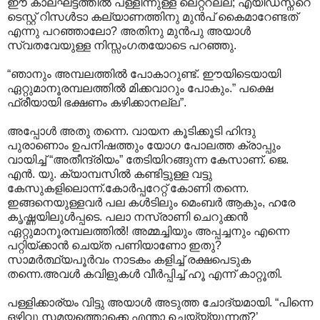
ഈ കാലഘട്ടത്തില്‍ പള്ളീന്നുള്ള ലെറ്ററല്ല; എയിഡ്സ്ന്റെ
ടെസ്റ്റ് റിസള്‍ടാ കല്യാണത്തിനു മുന്‍പ് കൈമാറേണ്ടത്
എന്നു പറഞ്ഞാലോ? അതിനു മുന്‍പു അയാള്‍
സ്വതവേയുള്ള നിസ്സംഗതയോടെ പറഞ്ഞു.
“ഞാനും അമ്പലത്തില്‍ പോകാറുണ്ട്. ഈയിടെയായി
ഏറ്റുമാനൂരമ്പലത്തില്‍ മിക്കവാറും പോകും.” പക്ഷെ
ഫ്രീയായി ഭക്ഷണം കഴിക്കാനല്ല”.
അപ്പോള്‍ അതു തന്നെ. വായന കൂടിക്കൂടി ഹിന്ദു
പുരാണൊം ഉപനിഷത്തും യോഗ പോലത്ത ക്രാപ്പും
വായിച്ച് “അതീന്ദ്രിയം” തേടിയിറങ്ങുന്ന കേസാണ്. ജെ.
എന്‍. യു. ക്യാമ്പസില്‍ കണ്ടിട്ടുള്ള വട്ടു
കേസുകളിലൊന്ന്.കോര്‍പ്പറേറ്റ് കോണി തന്നെ.
ഇങ്ങനെയുള്ളവര്‍ പല കള്‍ടിലും മെംബര്‍ ആകും, ഹരേ
കൃഷ്ണയിലുള്‍പ്പടെ. പലാ നസ്രാണി ചെറുക്കന്‍
ഏറ്റുമാനൂരമ്പലത്തില്‍! അമ്മച്ചിയും അപ്പച്ചനും എന്നെ
പറ്റിയ്ക്കാന്‍ ചെയ്ത പണിയാണോ ഇതു?
സാമര്‍ത്ഥ്യപൂര്‍വം നാടകം കളിച്ച് രക്ഷപെടുക
തന്നെ.അവള്‍ കവിളുകള്‍ വീര്‍പ്പിച്ച് ഹൂ എന്ന് കാറ്റൂതി.
പള്ളിക്കാര്യം വിട്ടു അയാള്‍ അടുത്ത ചോദ്യമായി. “പിന്നെ
ഒഴിവു സമയത്തൊക്കെ എന്താ ചെയ്യ്യുന്നത്?’