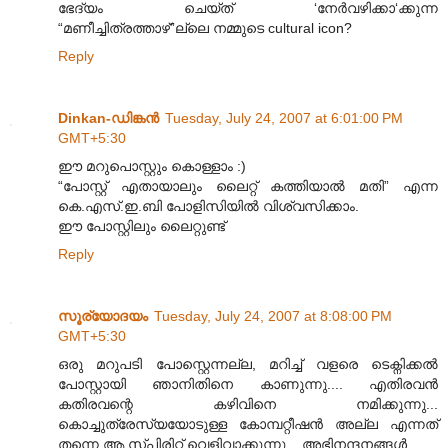
ഭേദ്യം ചെയ്ത് ‘നേര്‍വഴിക്കാ‘ക്കുന്ന
“മണീച്ചിത്രത്താഴ്”ല്ലെ നമ്മുടെ cultural icon?
Reply
Dinkan-ഡിങ്കന്‍
Tuesday, July 24, 2007 at 6:01:00 PM
GMT+5:30
ഈ മറുപൊസ്റ്റും കൊള്ളാം :)
“പോസ്റ്റ് എതായാലും ലൈറ്റ് കത്തിയാല്‍ മതി” എന്ന
കെ.എസ്.ഇ.ബി പോളിസിയില്‍ വിശ്വസിക്കാം.
ഈ പോസ്റ്റിലും ലൈറ്റുണ്ട്
Reply
സൂര്യോദയം
Tuesday, July 24, 2007 at 8:08:00 PM
GMT+5:30
ഒരു മറുപടി പോസ്റ്റെന്നല്ല, മറിച്ച്‌ വളരെ ടെക്നിക്കല്‍
പോസ്റ്റായി ഞാനിതിനെ കാണുന്നു.... എതിരവന്‍
കതിരവന്റെ കഴിവിനെ നമിക്കുന്നു...
കൊച്ചുത്രേസ്യയോടുള്ള കോമ്പറ്റീഷന്‍ അല്ല എന്നത്‌
തന്നെ ആ സ്പിരിറ്റ്‌ വെളിവാക്കുന്നു... അഭിനന്ദനങ്ങള്‍...