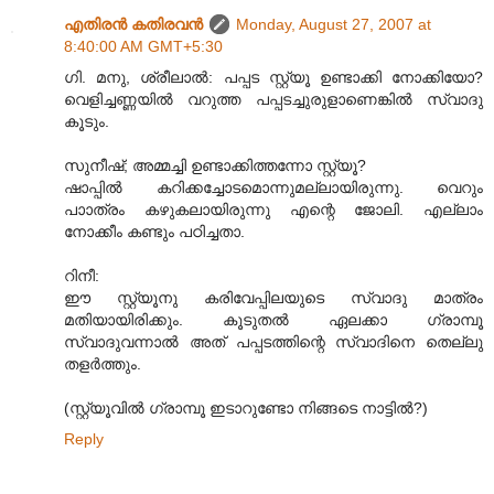
എതിരന്‍ കതിരവന്‍
Monday, August 27, 2007 at
8:40:00 AM GMT+5:30
ഗി. മനു, ശ്രീലാല്‍: പപ്പട സ്റ്റ്യൂ ഉണ്ടാക്കി നോക്കിയോ?
വെളിച്ചണ്ണയില്‍ വറുത്ത പപ്പടച്ചുരുളാണെങ്കില്‍ സ്വാദു
കൂടും.
സുനീഷ്; അമ്മച്ചി ഉണ്ടാക്കിത്തന്നോ സ്റ്റ്യൂ?
ഷാപ്പില്‍ കറിക്കച്ചോടമൊന്നുമല്ലായിരുന്നു. വെറും
പാ‍ാത്രം കഴുകലായിരുന്നു എന്റെ ജോലി. എല്ലാം
നോക്കീം കണ്ടും പഠിച്ചതാ.
റിനീ:
ഈ സ്റ്റ്യൂനു കരിവേപ്പിലയുടെ സ്വാദു മാത്രം
മതിയായിരിക്കും. കൂടുതല്‍ ഏലക്കാ ഗ്രാമ്പൂ
സ്വാദുവന്നാല്‍ അത് പപ്പടത്തിന്റെ സ്വാദിനെ തെല്ലു
തളര്‍ത്തും.
(സ്റ്റ്യൂവില്‍ ഗ്രാമ്പൂ ഇടാറുണ്ടോ നിങ്ങടെ നാട്ടില്‍?)
Reply