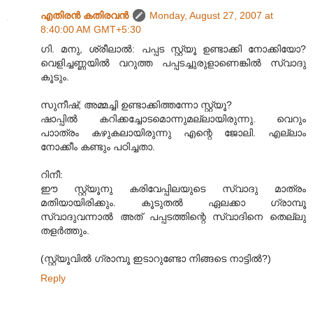
എതിരന്‍ കതിരവന്‍
Monday, August 27, 2007 at
8:40:00 AM GMT+5:30
ഗി. മനു, ശ്രീലാല്‍: പപ്പട സ്റ്റ്യൂ ഉണ്ടാക്കി നോക്കിയോ?
വെളിച്ചണ്ണയില്‍ വറുത്ത പപ്പടച്ചുരുളാണെങ്കില്‍ സ്വാദു
കൂടും.
സുനീഷ്; അമ്മച്ചി ഉണ്ടാക്കിത്തന്നോ സ്റ്റ്യൂ?
ഷാപ്പില്‍ കറിക്കച്ചോടമൊന്നുമല്ലായിരുന്നു. വെറും
പാ‍ാത്രം കഴുകലായിരുന്നു എന്റെ ജോലി. എല്ലാം
നോക്കീം കണ്ടും പഠിച്ചതാ.
റിനീ:
ഈ സ്റ്റ്യൂനു കരിവേപ്പിലയുടെ സ്വാദു മാത്രം
മതിയായിരിക്കും. കൂടുതല്‍ ഏലക്കാ ഗ്രാമ്പൂ
സ്വാദുവന്നാല്‍ അത് പപ്പടത്തിന്റെ സ്വാദിനെ തെല്ലു
തളര്‍ത്തും.
(സ്റ്റ്യൂവില്‍ ഗ്രാമ്പൂ ഇടാറുണ്ടോ നിങ്ങടെ നാട്ടില്‍?)
Reply