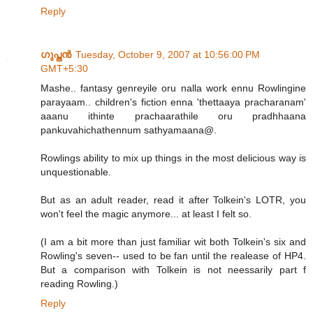
Reply
ഗുപ്തന്‍
Tuesday, October 9, 2007 at 10:56:00 PM
GMT+5:30
Mashe.. fantasy genreyile oru nalla work ennu Rowlingine
parayaam.. children's fiction enna 'thettaaya pracharanam'
aaanu ithinte prachaarathile oru pradhhaana
pankuvahichathennum sathyamaana@.
Rowlings ability to mix up things in the most delicious way is
unquestionable.
But as an adult reader, read it after Tolkein's LOTR, you
won't feel the magic anymore... at least I felt so.
(I am a bit more than just familiar wit both Tolkein's six and
Rowling's seven-- used to be fan until the realease of HP4.
But a comparison with Tolkein is not neessarily part f
reading Rowling.)
Reply