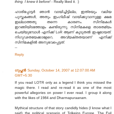
thing. I knew it before!
- Really liked it. :)
ഹാരിപ്പോട്ടര്‍ ഞാന്‍ വായിച്ചിട്ടില്ല, ഇത്രയും വലിയ
പുസ്തകങ്ങള്‍, അതും ഇംഗ്ലീഷ് വായിക്കുവാനുള്ള ക്ഷമ
ഇല്ലാത്തതു തന്നെ കാരണം. സിനിമകള്‍
ഇറങ്ങിയിടത്തോളം കണ്ടിരുന്നു. സിനിമകളെ താരതമ്യം
ചെയ്യുമ്പോള്‍ എനിക്ക് LoR ആണ് കൂടുതല്‍ ഇഷ്ടമായത്.
നിഗൂഢതയേക്കാളേറെ, അവ്യക്തതയാണ് എനിക്ക്
സിനിമകളില്‍ അനുഭവപ്പെട്ടത്.
--
Reply
ഗുപ്തന്‍
Sunday, October 14, 2007 at 12:07:00 AM
GMT+5:30
If you read LOTR only as a legend I think you missed the
magic there. I read and re-read it as one of the most
powerful allegories on power I ever read. I group it along
with the likes of 1984 and Dharmapuraanam.
Mythical structure of that story candidly hides (I know what I
said) the political scenario of Tolkeins Europe. The Evil