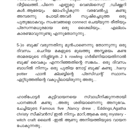
വീട്ടിലെത്തി...പിന്നെ എണ്ണമറ്റ വെബ്സൈറ്റ്‌ ,ഡിക്ഷ്ണറി
കള്‍..ആരേയും മോഹിപ്പികുന്ന വരവേല്‍പ്പു കണ്ടു
അമ്പരന്നു പോയി.അവര്‍ സൃഷിച്ചെടുത്ത ഒരു
പുതുലോകവും സംഭവങ്ങളെ connect ചെയ്യുന്ന രീതിയും
പ്രസന്നമധുരമായ ഒരു ശൈലിയും.. എല്ലാം
കാരണ്മാവുന്നുണ്ടു എന്നുതോനുന്നു..
5-)o ബുക്ക്‌ വരുന്നതിനു മുന്‍പാണെന്നു തോന്നുന്നു ഒരു
ദിവസം ..ചെറിയ മകളുടെ മുഖത്തു അസ്തമയം കണ്ട
താമരയുടെ നിശ്ശ്ബ്ദത..J k rowling ഗര്‍ഭിണിയായതിനാല്‍
ബുക്ക്‌ വൈകും എന്നറിഞ്ഞതിന്റെ സങ്കടം.. ഒരു ദിവസം
ബാഗില്‍ നിന്നും ഒരു പുതിയ നോട്ട്‌ ബുക്ക്‌ കണ്ടു ..harry
potter ഫാന്‍ ക്ലബ്ബിന്റെ പ്രസിഡന്റ്‌ സ്ഥാനം
ഏറ്റ്‌ടുത്തതിന്റെ വകുപ്പിലായിരുന്നു അതു...
ഹാരിപോട്ടര്‍ കുട്ടിവായനയെ സ്വാധീനിക്കുന്നതായി
പഠനങ്ങള്‍ കണ്ടു ..അതു ശരിയാണെന്നു അനുഭവം.
ചേച്ചിയുടെ Famous five ,Nancy drew , Eddings,Agatha
christy സീക്വന്‍സ്‌ ഇല്‍ നിനൂം മാറി,ആകെ ഒരു mystery -
witch craft ലൈന്‍ -ഇല്‍ ആണു അനിയത്തിയുടെ വായന
പോകുന്നതു..