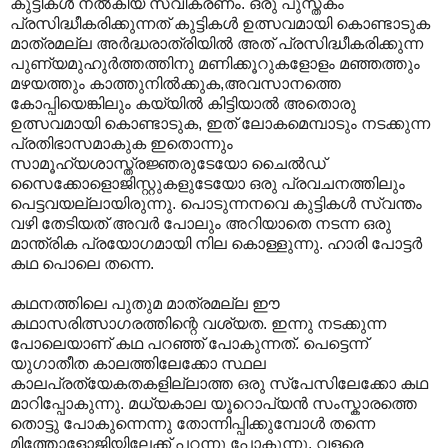
കുട്ടികള്‍ നല്‍കിയ സ്വീകരണം. ഒരു പുസ്തകം
പ്രസിദ്ധീകരിക്കുന്നത് കുട്ടികള്‍ ഉത്സവമായി കൊണ്ടാടുക
മാത്രമല്ല അര്‍ദ്ധരാത്രിയില്‍ അത് പ്രസിദ്ധീകരിക്കുന്ന
പുണ്യമുഹുര്‍ത്തത്തിനു മണിക്കൂറുകളോളം മഞ്ഞത്തും
മഴയത്തും കാത്തുനില്‍ക്കുക,അവസാനത്തെ
കോപ്പിയെങ്കിലും കയ്യില്‍ കിട്ടിയാല്‍ അതൊരു
ഉത്സവമായി കൊണ്ടാടുക, ഇത് ലോകമെമ്പാടും നടക്കുന്ന
പ്രതിഭാസമാകുക ഇതൊന്നും
സാമൂഹ്യശാസ്ത്രജ്ഞരുടേയോ ചൈല്‍ഡ്
സൈക്കോളൊജിസ്റ്റുകളുടേയോ ഒരു പ്രവചനത്തിലും
പെട്ടവയല്ലായിരുന്നു. പൊടുന്നനവെ കുട്ടികള്‍ സ്വന്തം
വഴി തേടിയത് അവര്‍ പോലും അറിയാതെ നടന്ന ഒരു
മാന്ത്രിക പ്രയോഗമായി നില കൊള്ളുന്നു. ഹാരി പോട്ടര്‍
കഥ പൊലെ തന്നെ.
കഥനത്തിലെ പുതുമ മാത്രമല്ല ഈ
കഥാസരിത്സാഗരത്തിന്റെ വശ്യത. ഇന്നു നടക്കുന്ന
പോലെയാണ് കഥ പറഞ്ഞ് പോകുന്നത്. പെട്ടെന്ന്
യുഗാതീത കാലത്തിലേക്കോ സ്ഥല
കാലപ്രത്യേകതകളില്ലാത്ത ഒരു സ്പേസിലേക്കോ കഥ
മാറിപ്പോകുന്നു. മധ്യകാല യൂറൊപ്യന്‍ സംസ്കാരത്തെ
തൊട്ടു പോകുന്നെന്നു തോന്നിപ്പിക്കുമ്പോള്‍‍ തന്നെ
മിത്തോളോജിയിലേക്ക് പറന്നു പോകുന്നു. വളരെ