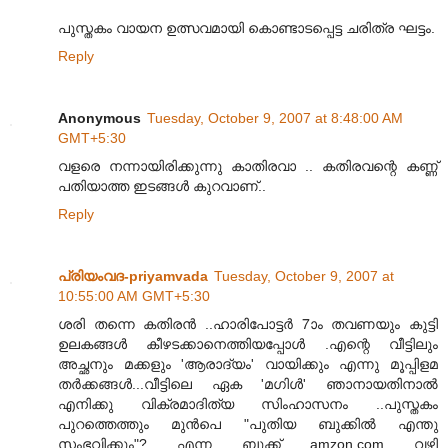
പുസ്തകം വായന ഉത്സവമായി കൊണ്ടാടപ്പെട്ട ചരിത്ര ഘട്ടം.
Reply
Anonymous
Tuesday, October 9, 2007 at 8:48:00 AM
GMT+5:30
വളരെ നന്നായിരിക്കുന്നു കാതിരവാ .. കതിരവന്റെ കണ്ണ്‌
പതിയാത്ത ഇടങ്ങള്‍ കുറവാണ്..
Reply
പ്രിയംവദ-priyamvada
Tuesday, October 9, 2007 at
10:55:00 AM GMT+5:30
ശരി തന്നെ കതിരന്‍ ..ഹാരിപോട്ടര്‍ 7ാ‍ം തവണയും കുട്ടി
ഉലകങ്ങള്‍ കീഴടക്കാനെത്തിയപ്പോള്‍ .എന്റെ വീട്ടിലും
അച്ഛനും മക്കളും 'ആരാദ്യം' വായിക്കും എന്നു മൂപ്പിളമ
തര്‍ക്കങ്ങള്‍...വീട്ടിലെ ഏക 'മഗിള്‍' ഞാനായതിനാല്‍
എനിക്കു വിക്രമാദിത്യ സിംഹാസനം ..പുസ്തകം
പുറത്തെത്തും മുന്‍പെ "പുതിയ ബുക്കില്‍ എന്തു
സംഭവിക്കും"? എന്ന ബുക്ക്‌ amzon.com വഴി