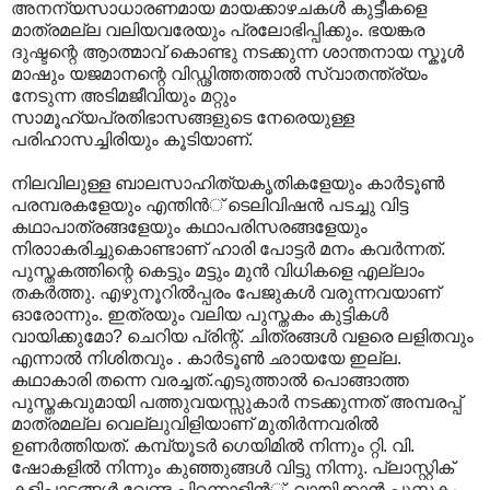
അനന്യസാധാരണമായ മായക്കാഴചകള്‍ കുട്ടീകളെ
മാത്രമല്ല വലിയവരേയും പ്രലോഭിപ്പിക്കും. ഭയങ്കര
ദുഷ്ടന്റെ ആ‍ാത്മാവ് കൊണ്ടു നടക്കുന്ന ശാന്തനായ സ്കൂള്‍
മാഷും യജമാനന്റെ വിഡ്ഢിത്തത്താല്‍ സ്വാതന്ത്ര്യം
നേടുന്ന അടിമജീവിയും മറ്റും
സാമൂഹ്യപ്രതിഭാസങ്ങളുടെ നേരെയുള്ള
പരിഹാസച്ചിരിയും കൂടിയാണ്.
നിലവിലുള്ള ബാലസാഹിത്യകൃതികളേയും കാര്‍ടൂണ്‍
പരമ്പരകളേയും എന്തിന്‍് ടെലിവിഷന്‍ പടച്ചു വിട്ട
കഥാപാത്രങ്ങളേയും കഥാപരിസരങ്ങളേയും
നിരാ‍ാകരിച്ചുകൊണ്ടാണ് ഹാരി പോട്ടര്‍ മനം കവര്‍ന്നത്.
പുസ്തകത്തിന്റെ കെട്ടും മട്ടും മുന്‍ വിധികളെ എല്ലാം
തകര്‍ത്തു. എഴുനൂറില്‍പ്പരം പേജുകള്‍ വരുന്നവയാണ്
ഓരോന്നും. ഇത്രയും വലിയ പുസ്തകം കുട്ടികള്‍
വായിക്കുമോ? ചെറിയ പ്രിന്റ്. ചിത്രങ്ങള്‍ വളരെ ലളിതവും
എന്നാല്‍ നിശിതവും . കാര്‍ടൂണ്‍ ഛായയേ ഇല്ല.
കഥാകാരി തന്നെ വരച്ചത്.എടുത്താല്‍ പൊങ്ങാത്ത
പുസ്തകവുമായി പത്തുവയസ്സുകാര്‍ നടക്കുന്നത് അമ്പരപ്പ്
മാത്രമല്ല വെല്ലുവിളിയാണ് മുതിര്‍ന്നവരില്‍
ഉണര്‍ത്തിയത്. കമ്പ്യൂടര്‍ ഗെയിമില്‍ നിന്നും റ്റി. വി.
ഷോകളില്‍ നിന്നും കുഞ്ഞുങ്ങള്‍ വിട്ടു നിന്നു. പ്ലാ‍സ്റ്റിക്
കളിപ്പാട്ടങ്ങള്‍ വേണ്ട പിറന്നാളിന്‍്, വായിക്കാന്‍ പുസ്തകം