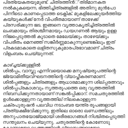
പ്രത്യേകതയുമുണ്ട്. ചിത്രത്തിന്‍് ത്രിമാനകത
നല്‍കുകയെന്ന, ഭിത്തിച്ചിത്രങ്ങളില്‍ അതിനു മുന്‍പോ
പിന്നീടൊ കാണപ്പെടാത്ത ടെക്നിക്. മുകളിലേക്കുയര്‍ത്തിയ
കയ്യുകള്‍ക്ക് നേര്‍ വിപരീതമായാണ് താഴേക്ക്
പ്രസരിക്കുന്ന ജട. ഇങ്ങനെ വൃത്താകൃതിച്ചിത്രത്തില്‍
ലംബമായും തിരശ്ചീനമായും ഡയഗണല്‍ ആയും ഉള്ള
നിജപ്പെടുത്തല്‍ കൂടാതെ മേലേയ്ക്കും താഴേയ്ക്കും
വിപരീതം മെനഞ്ഞ് സങ്കീര്‍ണ്ണമാകുന്നുണ്ടെങ്കിലും ഇത്
പ്രകടമാകാതെ ലളിതസുകുമാരപ്രഭാവമാണ് ചിത്രം
വിളംബരം ചെയ്യുന്നത്.
കാഴ്ച്ചയ്ക്കുള്ളില്‍
ശില്‍പ്പം, വാസ്തു എന്നിവയൊക്കെ മനുഷ്യരൂപത്തിന്റെ
ജ്യോമിതീയവിഘടനത്തിന്റെ വ്യാപ്തീകരണമാണ്.
ശില്‍പ്പങ്ങളും ചിത്രങ്ങളും ആധാരമാക്കുന്ന ശില്പ്പരത്നവും
ശില്‍പ്പപ്രകാശവും നൃത്തരൂപത്തെ ഒരു വൃത്തത്തില്‍
നിബന്ധിക്കുന്നതായാണ് സങ്കല്‍പ്പിക്കാറ്. സമചതുരത്തില്‍‍
ഉള്‍ക്കൊള്ളുന്ന വൃത്തത്തില് ‍നിലകൊള്ളുന്ന
ചക്രപുരുഷന്‍ പലവിധ നടാംബര യന്ത്ര രൂപങ്ങളായി
പ്രത്യക്ഷീഭവിക്കുന്നു. ഇതിലെ ഓരൊ ഖണ്ഡത്തിലും
അനുപാതയോജ്യമായി ശരീരഭാഗങ്ങള്‍ നിശ്ചിതപ്പെടുത്തി
സന്തുലനം ചെയ്യുന്നു. ചതുരത്തിന്റെ കോണോടു
കോണായോ വൃത്തത്തിന്റെ വ്യാസങ്ങളായോ