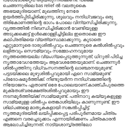
ചെങ്ങന്നൂരിലെ bas relief ല്‍ വലതുകൈ
അഭയമുദ്രയാണ്, മുഖത്തിനു നേരേ
ഉയര്‍ത്തിപ്പിടിച്ചിരിക്കുന്നു, ശൂലവും നന്ദിധ്വജവും ഒരു
ത്രികോണത്തിന്റെ ഭാഗം പോലെ വിന്യസിച്ചിരിക്കുന്നു,
വൃത്തത്തില്‍ നിബന്ധിച്ചിരിക്കാന്‍ വേണ്ടിയുള്ള
അടുക്കക്കെട്ട് ഉള്‍ക്കൊള്ളിച്ചിട്ടില്ല ഇതൊക്കെ ഈ
കല്പ്രതിമയെ വ്യത്യസ്ഥമാക്കുന്നു. കൂടാതെ
ഏറ്റുമാനൂരെ ദാരുശില്‍പ്പവും ചെങ്ങന്നൂരെ കല്‍ശില്‍പ്പവും
ലളിതവും സൌമ്യവും സമ്മോഹനവുമായ
നൃത്തത്തെയല്ല വ്യംഗ്യപ്പെടുത്തുന്നുത്; ധിറുതി പിടിച്ച
നൃത്താവേഗത്തേയും ആവേശത്തേയുമാണ്. ചെങ്ങന്നൂര്‍
ശില്‍പ്പത്തിനു വിധ്വംസനത്തിന്റെ ലാഞ്ഛനയുമുണ്ട്.
പട്ടടയ്ക്കലെ മുഴുശില്‍പ്പവുമായി ഏറെ സാമ്യമുണ്ട്
പ്രദോഷമൂര്‍ത്തിക്ക്. നീണ്ടുയര്‍ന്ന നന്ദിധ്വജത്തിന്റെ
നിയോജനം ഏതാണ്ട് ഒരേ പോലെയാണ്.കാഞ്ചീപുരത്തെ
മുക്തേശ്വരക്ഷേത്രശില്‍പ്പവുമായും ഈ
നടനമൂര്‍ത്തിയ്ക്ക് സാമ്യമുണ്ട്. പതിനാറു കയ്യുകളുള്ള
സാമ്യമുള്ള ശില്‍പ്പം തെങ്കാശിയിലും കാണുന്നുണ്ട്. ഈ
ശില്പങ്ങളെ മാതൃകകളായി സങ്കല്‍പ്പിച്ചിട്ട്
നൃത്തമുദ്രയില്‍ ലയിപ്പിക്കപ്പെട്ട പരിപൂര്‍ണമായ ചിത്രം
എങ്ങനെ വരച്ചെടുക്കാം എന്നായിരിക്കണം ചിത്രകാരന്‍
ആലോചിച്ചിരുന്നത്. നാട്യശാസ്ത്രത്തിലോ