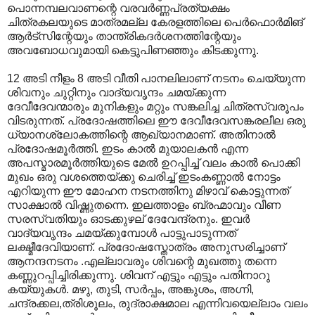
പൊന്നമ്പലവാണന്റെ വരവര്‍ണ്ണപ്രത്യക്ഷം
ചിത്രകലയുടെ മാത്രമല്ല കേരളത്തിലെ പെര്‍ഫൊര്‍മിങ്
ആര്‍ട്സിന്റേയും താന്ത്രികദര്‍ശനത്തിന്റേയും
അവബോധവുമായി കെട്ടുപിണഞ്ഞും കിടക്കുന്നു.
12 അടി നീളം 8 അടി വീതി പാനലിലാണ് നടനം ചെയ്യുന്ന
ശിവനും ചുറ്റിനും വാദ്യവൃന്ദം ചമയ്ക്കുന്ന
ദേവീദേവന്മാരും മുനികളും മറ്റും സങ്കലിച്ച ചിത്രസ്വരൂപം
വിടരുന്നത്. പ്രദോഷത്തിലെ ഈ ദേവീദേവസങ്കരലീല ഒരു
ധ്യാനശ്ലോകത്തിന്റെ ആഖ്യാനമാണ്. അതിനാല്‍
പ്രദോഷമൂര്‍ത്തി. ഇടം കാല്‍ മുയാലകന്‍ എന്ന
അപസ്മാരമൂര്‍ത്തിയുടെ മേല്‍ ഉറപ്പിച്ച് വലം കാല്‍ പൊക്കി
മുഖം ഒരു വശത്തെയ്ക്കു ചെരിച്ച് ഇടംകണ്ണാല്‍ നോട്ടം
എറിയുന്ന ഈ മോഹന നടനത്തിനു മിഴാവ് കൊട്ടുന്നത്
സാക്ഷാല്‍ വിഷ്ണുതന്നെ. ഇലത്താളം ബ്രഹ്മാവും വീണ
സരസ്വതിയും ഓടക്കുഴല് ദേവേന്ദ്രനും. ഇവര്‍
വാദ്യവൃന്ദം ചമയ്ക്കുമ്പോള്‍ പാട്ടുപാടുന്നത്
ലക്ഷ്മീദേവിയാണ്. പ്രദോഷസ്തോത്രം അനുസരിച്ചാണ്
ആനന്ദനടനം .എല്ലാവരും ശിവന്റെ മുഖത്തു തന്നെ
കണ്ണുറപ്പിച്ചിരിക്കുന്നു. ശിവന് ‍എട്ടും എട്ടും പതിനാറു
കയ്യുകള്‍. മഴു, തുടി, സര്‍പ്പം, അങ്കുശം, അഗ്നി,
ചന്ദ്രക്കല,ത്രിശൂലം, രുദ്രാക്ഷമാല എന്നിവയെല്ലാം വലം