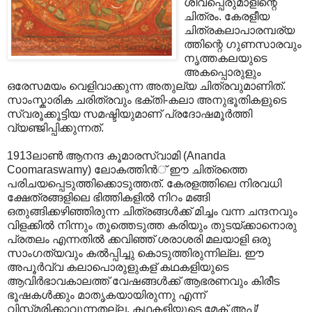
ശിവപ്പെരുമാളിന്റെ
ചിത്രം. കേരളീയ
ചിത്രകലാപാരമ്പര്യ
ത്തിന്റെ ഗുണസാരവും
നൃത്തകലയുടെ
അകപ്പൊരുളും
ഒരേസമയം വെളിവാക്കുന്ന അതുല്യ ചിത്രവുമാണിത്.
സാംസ്കാരിക ചരിത്രവും ഭക്തി-കലാ അനുഭൂതികളുടെ
സ്വരൂക്കൂട്ടിയ സമഷ്ടിയുമാണ് പ്രദോഷമൂര്‍ത്തി
വ്യഞ്ജിപ്പിക്കുന്നത്.
1913ലാണ്‍ ആനന്ദ കൂമാരസ്വാമി (Ananda
Coomaraswamy) ലോകത്തിന്‍് ഈ ചിത്രത്തെ
പരിചയപ്പെടുത്തിക്കൊടുത്തത്. കേരളത്തിലെ നിരവധി
ക്ഷേത്രങ്ങളിലെ ഭിത്തികളില്‍ നിറം മങ്ങി
ഒതുങ്ങിക്കഴിഞ്ഞിരുന്ന ചിത്രങ്ങള്‍ക്ക് മിച്ചം വന്ന ചന്ദനവും
വിളക്കില്‍ നിന്നും തൂത്തെടുത്ത കരിയും‍ തുടയ്ക്കാനൊരു
പ്രതലം എന്നതില്‍ ക്കവിഞ്ഞ് ശരാശരി മലയാളി ഒരു
സാംഗത്യവും കല്‍പ്പിച്ചു കൊടുത്തിരുന്നില്ല. ഈ
അപൂര്‍വ്വ കലാപൊരുളുകള് കഥകളിയുടെ
ആവിര്‍ഭാവകാലത്ത് വേഷങ്ങള്‍ക്ക് ആഭരണവും കിരീട
ഭൂഷകള്‍ക്കും മാതൃകയായിരുന്നു എന്ന്
വിസ്ന്മരിക്കാവുന്നതല്ല. കഥകളിയുടെ മേക് അപ്/