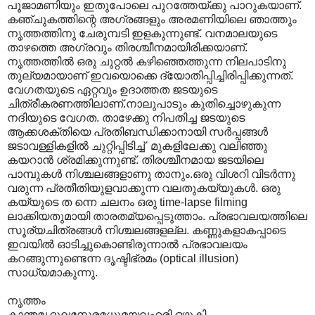
പൂജാമണിയും ഇതുപോലെ പുറത്തേയ്ക്കു പാറുകയാണ്.
കഞ്ചുകത്തിന്റെ അഗ്രങ്ങളും അരമണിയിലെ ഞാത്തും
നൃത്തത്തിനു ചേരുമ്പടി ഇളകുന്നുണ്ട്. വനമാലയുടെ
താഴത്തെ അഗ്രവും തിരശ്ചീനമായിരിക്കയാണ്.
നൃത്തത്തില്‍ ഒരു ചുറ്റല്‍ കഴിഞ്ഞെത്തുന്ന നിലപാടിനു
തുല്യമായാണ് ഇവയൊക്കെ ദ്യോതിപ്പിച്ചിരിപ്പിക്കുന്നത്.
വേഗതയുടെ ഏറ്റവും ഉദാത്തത ജടയുടെ
ചിത്രീകരണത്തിലാണ്.നാലുപാടും കുതിച്ചൊഴുകുന്ന
നദിയുടെ വേഗത. താഴേക്കു നിപതിച്ച ജടയുടെ
ആക്കശക്തിയെ പ്രതിബന്ധിക്കാനായി സര്‍പ്പങ്ങള്‍‍
ജടാവള്ളികളില്‍ ചുറ്റിപ്പിടിച്ച് ‍ മുകളിലേക്കു വലിഞ്ഞു
കയറാന്‍ ശ്രമിക്കുന്നുണ്ട്. തിരശ്ചീനമായ ജടയിലെ
പാമ്പുകള്‍ നിശ്ചലങ്ങളാണു താനും.ഒരു വിശറി വിടര്‍ന്നു
വരുന്ന പ്രതീതിയുളവാക്കുന്ന വലതുകയ്യുകള്‍. ഒരു
കയ്യുടെ ത ന്നെ ചലനം ഒരു time-lapse filming
ലാക്കിയതുമായി താരതമ്യപ്പെടുത്താം. പ്രഭാവലയത്തിലെ
സൂര്യചിത്രങ്ങള്‍ നിശ്ചലങ്ങളല്ല. കണ്ണുകളാകപ്പാടെ
ഇവയില്‍ ഓടിച്ചുകൊണ്ടിരുന്നാല്‍ പ്രഭാവലയം
കറങ്ങുന്നുണ്ടെന്ന ദൃഷ്ടിഭ്രമം (optical illusion)
സാധ്യമാകുന്നു.
നൃത്തം
കാന്തമൃദുലസ്മേരമധുമയലഹരി ഒഴുകി