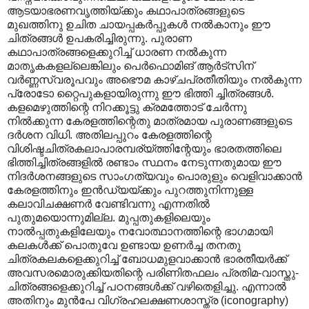
ആടയാഭരണവൃത്തിയ്ക്കും കഥാപാത്രങ്ങളുടെ
മുഖത്തിനു ഉചിത ചായപ്പകര്‍പ്പുകള്‍ നല്‍കാനും ഈ
ചിത്രങ്ങള്‍ ഉപകരിച്ചിരുന്നു. പുരാണ
കഥാപാത്രങ്ങളെക്കുറിച്ച് ധാരണ നല്‍കുന്ന
മാതൃകകളല്ലെങ്കിലും പെര്‍ഫൊമിങ് ആര്‍ട്സിന്
വര്‍ണ്ണസ്വരൂപവും അഭൌമ കാഴ്ചപ്രതീതിയും‍ നല്‍കുന്ന
പ്രോടോ റ്റൈപുകളായിരുന്നു ഈ ഭിത്തി ച്ചിത്രങ്ങള്‍.
കളമെഴുത്തിന്റെ നിറക്കൂട്ടു ക്രമത്തോട് ചേര്‍ന്നു
നില്‍ക്കുന്ന കേരളത്തിന്റെതു മാത്രമായ പുരാണങ്ങളുടെ
ദര്‍ശന വിധി. അതിലപ്പുറം കേരളത്തിന്റെ
വിശിഷ്ടചിത്രകലാപാരമ്പര്യ്ത്തിന്റേയും ഭാരതത്തിലെ
ഭിത്തിച്ചിത്രങ്ങളില്‍ രണ്ടാം സ്ഥനം നേടുന്നതുമായ ഈ
നിദര്‍ശനങ്ങളുടെ സാംഗത്യവും പൊരുളും വെളിവാക്കാന്‍
കേരളത്തിനും ഇന്‍ഡ്യയ്ക്കും പുറത്തുനിന്നുള്ള
കലാവിചക്ഷണര്‍ വേണ്ടിവന്നു എന്നതില്‍
പുതുമയൊന്നുമില്ല. മുപ്പതുകളിലെയും
നാല്‍പ്പതുകളിലേയും നവോത്ഥാനത്തിന്റെ ഭാഗമായി
കലകള്‍ക്ക് പൊതുവേ ഉണ്ടായ ഉണര്‍ച്ച തനതു
ചിത്രകലകളെക്കുറിച്ച് ബോധമുളവാക്കാന്‍ ഭാരതീയര്‍ക്ക്
അവസരമൊരുക്കിയതിന്റെ പരിണിതഫലം പ്രതിമ-വാസ്തു-
ചിത്രങ്ങളെക്കുറിച്ച് പഠനങ്ങള്‍ക്ക് വഴിതെളിച്ചു. എന്നാല്‍
അതിനും മുന്‍പേ വിഗ്രഹലക്ഷണശാസ്ത്ര (iconography)