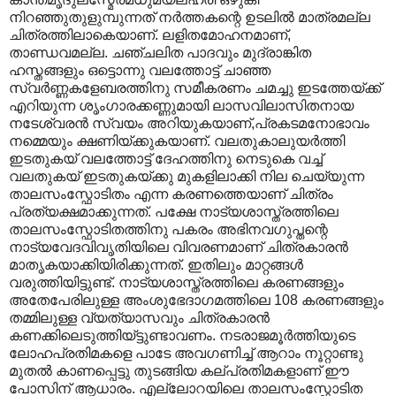
നിറഞ്ഞുതുളുമ്പുന്നത് നര്‍ത്തകന്റെ ഉടലില്‍‍ മാത്രമല്ല
ചിത്രത്തിലാകെയാണ്. ലളിതമോഹനമാണ്,
താണ്ഡവമല്ല. ചഞ്ചലിത പാദവും മുദ്രാങ്കിത
ഹസ്തങ്ങളും ഒട്ടൊന്നു വലത്തോട്ട് ചാഞ്ഞ
സ്വര്‍ണ്ണകളേബരത്തിനു സമീകരണം ചമച്ചു ഇടത്തേയ്ക്ക്
എറിയുന്ന ശൃംഗാരക്കണ്ണുമായി ലാസവിലാസിതനായ
നടേശ്വരന്‍ സ്വയം അറിയുകയാണ്,പ്രകടമനോഭാവം
നമ്മെയും ക്ഷണിയ്ക്കുകയാണ്. വലതുകാലുയര്‍ത്തി
ഇടതുകയ് വലത്തോട്ട് ദേഹത്തിനു നെടുകെ വച്ച്
വലതുകയ് ഇടതുകയ്ക്കു മുകളിലാക്കി നില ചെയ്യുന്ന
താലസംസ്ഫോടിതം എന്ന കരണത്തെയാണ് ചിത്രം
പ്രത്യക്ഷമാക്കുന്നത്. പക്ഷേ നാട്യശാസ്ത്രത്തിലെ
താലസംസ്ഫോടിതത്തിനു പകരം അഭിനവഗുപ്തന്റെ
നാട്യവേദവിവൃതിയിലെ വിവരണമാണ് ചിത്രകാരന്‍
മാതൃകയാക്കിയിരിക്കുന്നത്. ഇതിലും മാറ്റങ്ങള്‍
വരുത്തിയിട്ടുണ്ട്. നാട്യശാസ്ത്രത്തിലെ കരണങ്ങളും
അതേപേരിലുള്ള അംശുഭേദാഗമത്തിലെ 108 കരണങ്ങളും
തമ്മിലുള്ള വ്യത്യാസവും ചിത്രകാരന്‍
കണക്കിലെടുത്തിയ്ട്ടുണ്ടാവണം. നടരാജമൂര്‍ത്തിയുടെ
ലോഹപ്രതിമകളെ പാടേ അവഗണിച്ച് ആറാം നൂറ്റാണ്ടു
മുതല്‍ കാണപ്പെട്ടു തുടങ്ങിയ കല്പ്രതിമകളാണ് ഈ
പോസിന് ആധാരം. എല്ലോറയിലെ താലസംസ്ഫോടിത