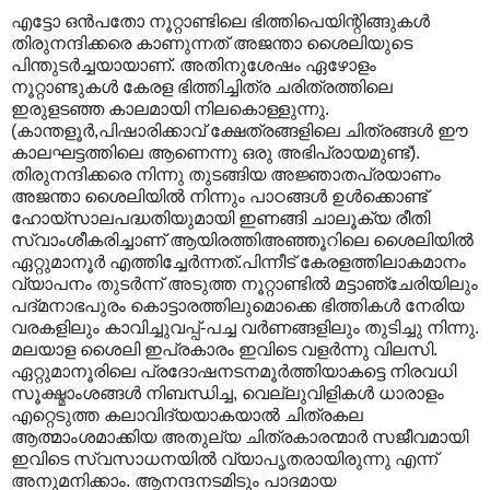
എട്ടോ ഒന്‍പതോ നൂറ്റാണ്ടിലെ ഭിത്തിപെയിന്റിങ്ങുകള്‍
തിരുനന്ദിക്കരെ കാണുന്നത് അജന്താ ശൈലിയുടെ
പിന്തുടര്‍ച്ചയായാണ്. അതിനുശേഷം ഏഴോളം
നൂറ്റാണ്ടുകള്‍ കേരള ഭിത്തിച്ചിത്ര ചരിത്രത്തിലെ
ഇരുളടഞ്ഞ കാലമായി നിലകൊള്ളുന്നു.
(കാന്തളൂര്‍,പിഷാരിക്കാവ് ക്ഷേത്രങ്ങളിലെ ചിത്രങ്ങള്‍ ഈ
കാലഘട്ടത്തിലെ ആണെന്നു ഒരു അഭിപ്രായമുണ്ട്).
തിരുനന്ദിക്കരെ നിന്നു തുടങ്ങിയ അജ്ഞാതപ്രയാണം
അജന്താ ശൈലിയില്‍ നിന്നും പാഠങ്ങള്‍ ഉള്‍ക്കൊണ്ട്
ഹോയ്സാലപദ്ധതിയുമായി ഇണങ്ങി ചാലൂക്യ രീതി
സ്വാംശീകരിച്ചാണ് ആയിരത്തിഅഞ്ഞൂറിലെ ശൈലിയില്‍
ഏറ്റുമാനൂര്‍ എത്തിച്ചേര്‍ന്നത്.പിന്നീട് കേരളത്തിലാകമാനം
വ്യാപനം തുടര്‍ന്ന് അടുത്ത നൂറ്റാണ്ടില്‍ മട്ടാഞ്ചേരിയിലും
പദ്മനാഭപുരം കൊട്ടാരത്തിലുമൊക്കെ ഭിത്തികള്‍ നേരിയ
വരകളിലും കാവിച്ചുവപ്പ്-പച്ച വര്‍ണങ്ങളിലും തുടിച്ചു നിന്നു.
മലയാള ശൈലി ഇപ്രകാരം ഇവിടെ വളര്‍ന്നു വിലസി.
ഏറ്റുമാനൂരിലെ പ്രദോഷനടനമൂര്‍ത്തിയാകട്ടെ നിരവധി
സൂക്ഷ്മാംശങ്ങള്‍‍ നിബന്ധിച്ച, വെല്ലുവിളികള്‍ ധാരാളം
എറ്റെടുത്ത കലാവിദ്യയാകയാല്‍ ചിത്രകല
ആത്മാംശമാക്കിയ അതുല്യ ചിത്രകാരന്മാര്‍‍ സജീവമായി
ഇവിടെ സ്വസാധനയില്‍ വ്യാപൃതരായിരുന്നു എന്ന്
അനുമനിക്കാം. ആനന്ദനടമിടും പാദമാ‍യ