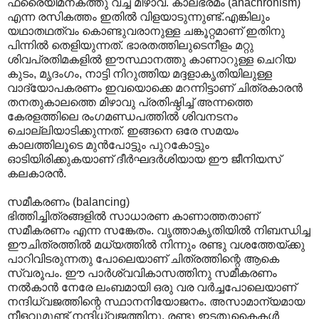
ഫ്രൈയിമനകത്തു വച്ച മിഴാവ്. കാലഭ്രമം (anachronism)
എന്ന രസികത്തം ഇതില്‍ വിളയാടുന്നുണ്ട്.എങ്കിലും
യഥാതഥത്വം കൊണ്ടുവരാനുള്ള ചങ്കൂറ്റമാണ് ഇതിനു
പിന്നില്‍ തെളിയുന്നത്. ഭാരതത്തിലുടെനീളം മറ്റു
ശിവപ്രതിമകളില്‍ ഈസ്ഥാനത്തു കാണാറുള്ള ചെറിയ
കുടം, മൃദംഗം, നാട്ടി നിറുത്തിയ മദ്ദളാകൃതിയിലുള്ള
വാദ്യോപകരണം ഇവയൊക്കെ മറന്നിട്ടാണ് ചിത്രകാരന്‍
തനതുകാലത്തെ മിഴാവു പ്രതിഷ്ഠിച്ച് അന്നത്തെ
കേരളത്തിലെ രംഗമണ്ഡപത്തില്‍ ശിവനടനം
ചൊല്ലിയാടിക്കുന്നത്. ഇങ്ങനെ ഒരേ സമയം
കാലത്തിലൂടെ മുന്‍പോട്ടും പുറകോട്ടും
ഓടിയിരിക്കുകയാണ് ദീര്‍ഘദര്‍ശിയായ ഈ ജീനിയസ്
കലകാരന്‍.
സമീകരണം (balancing)
ഭിത്തിച്ചിത്രങ്ങളില്‍ സാധാരണ കാണാത്തതാണ്
സമീകരണം എന്ന സങ്കേതം. വൃത്താകൃതിയില്‍ നിബന്ധിച്ച
ഈചിത്രത്തില്‍ മധ്യത്തില്‍ നിന്നും രണ്ടു വശത്തേയ്ക്കു
പാറിവിടരുന്നതു പോലെയാണ് ചിത്രത്തിന്റെ ആകെ
സ്വരൂപം. ഈ പാര്‍ശ്വവികാസത്തിനു സമീകരണം
നല്‍കാന്‍‍ നേരേ ലംബമായി ഒരു വര വര്‍ച്ചപോലെയാണ്
നന്ദിധ്വജത്തിന്റെ സ്ഥാനനിയോജനം. അസാമാന്യമായ
നീളവുമുണ്ട് നന്ദിധ്വജത്തിനു. രണ്ടു ഇടതുകൈകള്‍