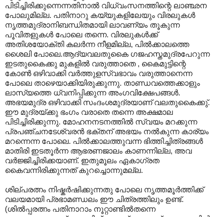
പിടിച്ചിരിക്കുന്നെന്നതിനാല്‍ വിധ്വംസനത്തിന്റെ ലാഞ്ഛന
പോലുമില്ല. പതിനാറു കയ്യുകളിലേയും വിരലുകള്‍
നൃത്തമുദ്രാനിബന്ധിതമായി ലാവണ്യം തൂകുന്ന
പൂവിതളുകള്‍ പോലെ തന്നെ. വിരലുകള്‍ക്ക്
അതിശയോക്തി കലര്‍ന്ന നീളമില്ല, പില്‍ക്കാലത്തെ
ശൈലി പോലെ.ആദ്യവലതുകൈ ഗജഹസ്തമുദ്രപേറുന്ന
ഇടതുകൈക്കു മുകളില്‍ വരുത്താതെ , കൈമുട്ടിന്റെ
കോണ്‍ ഒഴിവാക്കി വര്‍ത്തുളസ്വഭാവം വരുത്താനെന്ന
പോലെ താഴെയാക്കിയിരുക്കുന്നു. താണ്ഡവത്തെക്കാളും
ലാസ്യത്തെ ധ്വനിപ്പിക്കുന്ന അംഗവിക്ഷേപങ്ങള്‍.
അഭയമുദ്ര ഒഴിവാക്കി സംദംശമുദ്രയാണ് വലതുകൈക്കു്.
ഈ മുദ്രയ്ക്കു ഭംഗം വരാതെ തന്നെ അക്ഷമാല
പിടിച്ചിരിക്കുന്നു. മോഹനനടനത്തില്‍ സ്വയം മറക്കുന്ന
പ്രപഞ്ചനടേശ്വരന്‍‍ ഭക്തന് അഭയം നല്‍കുന്ന കാര്യം
മറന്നെന്ന പോലെ. പില്‍ക്കാലത്തുവന്ന ഭിത്തിച്ചിത്രങ്ങള്‍
മാതിരി ഇടതൂര്‍ന്ന ആഭരണജാലം കാണന്നില്ല, അവ
വര്‍ജ്ജിച്ചിരിക്കയാണ്. ഇതുമൂലം ഏകാഗ്രത
കൈവന്നിരിക്കുന്നത് കുറച്ചൊന്നുമല്ല.
ശില്പരത്നം നിഷ്കര്‍ഷിക്കുന്നതു പോലെ നൃത്തമൂര്‍ത്തിക്ക്
വലയമായി പ്രഭാമണ്ഡലം ഈ ചിത്രത്തിലും ഉണ്ട്.
(ശില്‍പ്പരത്നം പതിനാറാം നൂറ്റാണ്ടില്‍തന്നെ