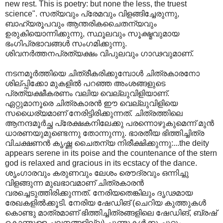
new rest. This is poetry: but none the less, the truest
science". സത്യവും പ്രേമവും വിളങ്ങിച്ചേരുന്നു,
ബാഹ്യരൂപവും ആന്തരികചൈതന്യവും
ഉരുകിയൊന്നിക്കുന്നു, സ്ഥൂലവും സൂക്ഷ്മവുമായ
ഭംഗിപ്രഭാവങ്ങള്‍ സംഗമിക്കുന്നു.
ശിവനര്‍ത്തനപ്രത്യക്ഷം വിപുലവും ഗാഢവുമാണ്.
നടനമൂര്‍ത്തിയെ ചിത്രീകരിക്കുമ്പോള്‍ ചിത്രകാരനോ
ശില്പ്പിക്കോ മുകളില്‍ പറഞ്ഞ അംശങ്ങളുടെ
പ്രത്യക്ഷീകരണം വലിയ വെല്ലുവിളിയാണ്.
ഏറ്റുമാനൂരെ ചിത്രകാരന്‍ ഈ വെല്ലുവിളിയെ
സധൈര്യമാണ് നേരിട്ടിരിക്കുന്നത്. ചിത്രത്തിലെ
ആനന്ദമൂര്‍ച്ഛ പ്രേക്ഷകനിലേക്കു പരന്നൊഴുകുമെന്ന് മുന്‍
ധാരണയുമുണ്ടെന്നു തോന്നുന്നു. ഭാരതീയ ഭിത്തിച്ചിത്ര
വിചക്ഷണന്‍ കൃഷ്ണ ചൈതന്യ നിരീക്ഷിക്കുന്നു:...the deity
appears serene in its poise and the countenance of the stern
god is relaxed and gracious in its ecstacy of the dance.
ശൃംഗാരവും കരുണവും ലേശം രൌദ്രവും ഒന്നിച്ചു
വിളങ്ങുന്ന മുഖഭാവമാണ് ചിത്രകാരന്‍
വരച്ചെടുത്തിരിക്കുന്നത്. നേരിയതെങ്കിലും ദൃഢമായ
രേഖകളില്‍ക്കൂടി. നേരിയ ഷേഡിങ് (ചെറിയ കുത്തുകള്‍
കൊണ്ടു മാത്രമാണ് ഭിത്തിച്ചിത്രങ്ങളിലെ ഷേഡിങ്, ബ്രഷ്
കൊണ്ടുള്ള ചലനങ്ങളില്ല) ചുണ്ടുകള്‍‍ക്കു ചുറ്റും