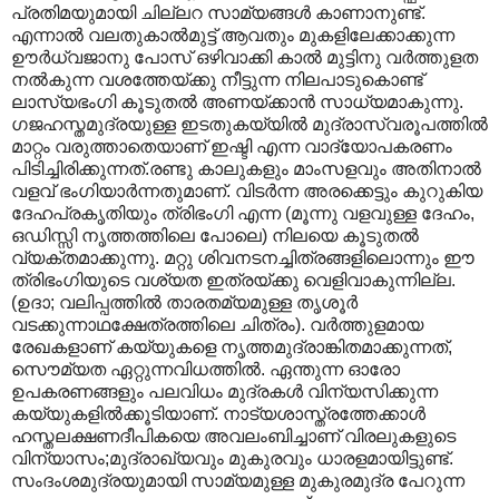
പ്രതിമയുമായി ചില്ലറ സാമ്യങ്ങള്‍ കാണാനുണ്ട്.
എന്നാല്‍ വലതുകാല്‍മുട്ട് ആവതും മുകളിലേക്കാ‍ക്കുന്ന
ഊര്‍ധ്വജാനു പോസ് ഒഴിവാക്കി കാല്‍ മുട്ടിനു വര്‍ത്തുളത
നല്‍കുന്ന വശത്തേയ്ക്കു നീട്ടുന്ന നിലപാടുകൊണ്ട്
ലാസ്യഭംഗി കൂടുതല്‍ അണയ്ക്കാന്‍ സാധ്യമാകുന്നു.
ഗജഹസ്തമുദ്രയുള്ള ഇടതുകയ്യില്‍ മുദ്രാസ്വരൂപത്തില്‍
മാറ്റം വരുത്താതെയാണ് ഇഷ്ടി എന്ന വാദ്യോപകരണം
പിടിച്ചിരിക്കുന്നത്.രണ്ടു കാലുകളും മാംസളവും അതിനാല്‍
വളവ് ഭംഗിയാര്‍ന്നതുമാണ്. വിടര്‍ന്ന അരക്കെട്ടും കുറുകിയ
ദേഹപ്രകൃതിയും ത്രിഭംഗി എന്ന (മൂന്നു വളവുള്ള ദേഹം,
ഒഡിസ്സി നൃത്തത്തിലെ പോലെ) നിലയെ കൂടുതല്‍
വ്യക്തമാക്കുന്നു. മറ്റു ശിവനടനച്ചിത്രങ്ങളിലൊന്നും ഈ
ത്രിഭംഗിയുടെ വശ്യത ഇത്രയ്ക്കു വെളിവാകുന്നില്ല.
(ഉദാ; വലിപ്പത്തില്‍ താരതമ്യമുള്ള തൃശൂര്‍
വടക്കുന്നാഥക്ഷേത്രത്തിലെ ചിത്രം). വര്‍ത്തുളമായ
രേഖകളാണ് കയ്യുകളെ നൃത്തമുദ്രാങ്കിതമാക്കുന്നത്,
സൌമ്യത ഏറ്റുന്നവിധത്തില്‍. ഏന്തുന്ന ഓരോ
ഉപകരണങ്ങളും പലവിധം മുദ്രകള്‍ വിന്യസിക്കുന്ന
കയ്യുകളില്‍‍ക്കൂടിയാണ്. നാട്യശാസ്ത്രത്തേക്കാള്‍‍
ഹസ്തലക്ഷണദീപികയെ അവലംബിച്ചാണ് വിരലുകളുടെ
വിന്യാസം;മുദ്രാഖ്യവും മുകുരവും ധാരളമായിട്ടുണ്ട്.
സംദംശമുദ്രയുമായി സാമ്യമുള്ള മുകുരമുദ്ര പേറുന്ന