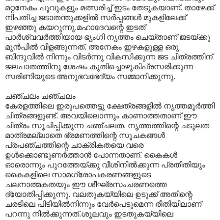
മറ്റനേകം പൂവുകളും മത്സരിച്ച് ഇടം തേടുകയാണ്. താഴേക്ക്
നിപതിച്ച ജടാതന്തുക്കളില്‍ സര്‍പ്പങ്ങള്‍ മുകളിലേക്ക്
ഇഴഞ്ഞു കയറുന്നു‍.മഹാദേവന്റെ ഇടത്
പാര്‍ശ്വവര്‍ത്തിയായ ഭൃംഗി നൃത്തം ചെയ്താണ് ജടയ്ക്കു
മുന്‍പില്‍ വിളങ്ങുന്നത്. അനേകം ഇഴകളുള്ള ഒരു
ബിന്ദുവില്‍ നിന്നും വിടര്‍ന്നു വികസിക്കുന്ന ജട ചിത്രത്തിന്
ജലപാതത്തിനു ശേഷം കുതിച്ചൊഴുകിപ്രസരിക്കുന്ന
സരിണിയുടെ അനുഭവഭേദ്യം സമ്മാനിക്കുന്നു.
ചഞ്ചലം ചഞ്ചലം
കേരളത്തിലെ ഇരുപത്തെട്ടു ക്ഷേത്രങ്ങളില്‍ നൃത്തമൂര്‍ത്തി
ചിത്രങ്ങളുണ്ട്. അവയിലൊന്നും കാണാത്തതാണ് ഈ
ചിത്രം സൂചിപ്പിക്കുന്ന ചഞ്ചലത. നൃത്തത്തിന്റെ ചടുലത
മാത്രമല്ലാതെ ഭ്രമണത്തിന്റെ സൂചകങ്ങള്‍
പ്രപഞ്ചത്തിന്റെ ചാക്രികതയെ വരെ
ഉള്‍ക്കൊണ്ടുണര്‍ത്താന്‍ പോന്നതാണ്. കൈകള്‍
ഓരൊന്നും പുറത്തേയ്ക്കു വീശിനില്‍ക്കുന്ന പ്രതീതിയും
കൈകളിലെ സാമഗ്രോപകരണങ്ങളുടെ
ചലനാത്മകതയും ഈ ശീഘ്രസംചരണത്തെ
ദ്യോതിപ്പിക്കുന്നു. വലതുകയ്യിലെ ഉടുക്ക് അതിന്റെ
ചരടിലെ പിടിയില്‍നിന്നും വേര്‍പെടുമെന്ന രീതിയിലാണ്
പറന്നു നില്‍ക്കുന്നത്.ശൂലവും ഇടതുകയ്യിലെ