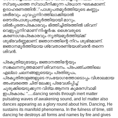
സ്വരൂപത്തെ സ്വാധീനിക്കുന്ന പ്രധാന ഘടകമാണ‍്.
ഉദാഹരണത്തിന്‍് പാശുപതമൂര്‍ത്തിയുടെ കണ്ണും
ശരീരവും ചുവപ്പുനിറത്തിലാക്കിയാല്‍
രൌദ്രപാശുപതമൂര്‍ത്തിയായി മാറും.
ശില്‍പ്പരത്നപ്രകാരവും ഭിത്തിച്ചിത്രത്തില്‍ ശിവന്
വെളുപ്പുനിറമാണ് നിഷ്കര്‍ഷ. ശൈവരുടെ
കരണാഗമപ്രകാരവും നൃത്യമൂര്‍ത്തിയ്ക്ക്
ശുഭ്രവര്‍ണ്ണമാണ്. ജ്ഞാനത്തിന്റെ നിറം ശുഭ്രമാണ്.
ജ്ഞാനമൂര്‍ത്തിയായ ശ്വേതാരണ്യേശ്വരന്‍ തന്നെ
ശിവന്‍.
പ്രകൃതിയുടേയും ജ്ഞാനത്തിന്റേയും
സങ്കലനനൃത്തമാണ് ശിവനടനം. പ്രപഞ്ചത്തിലെ
എല്ലാ ചലനങ്ങളുടെയും പ്രതിരൂപം,
പ്രകൃതിതാളങ്ങളുടെ സംയോഗത്തോടൊപ്പം വിശാലമായ
അംബരത്തെ ചിത് ലേക്കു പ്രവേശിപ്പിച്ച്
ചുരുക്കിയെടുക്കുന്ന വിദ്യ.ആനന്ദ കുമരസ്വാമി
ഇപ്രകാരം: “.....dancing sends through inert matter
pulsating waves of awakening sound, and lo! matter also
dances appearing as a glory round about him. Dancing, He
sustains its manifold phenomena. In the fulness of time, still
dancing he destroys all forms and names by fire and gives