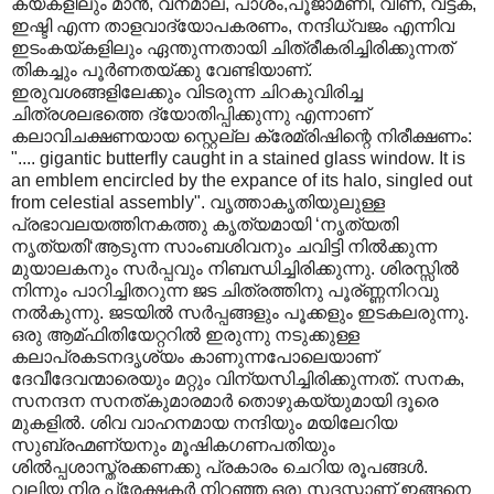
കയ്കളിലും മാന്‍, വനമാല, പാശം,പൂജാമണി, വീണ, വട്ടക,
ഇഷ്ടി എന്ന താളവാദ്യോപകരണം, നന്ദിധ്വജം എന്നിവ
ഇടംകയ്കളിലും ഏന്തുന്നതായി ചിത്രീകരിച്ചിരിക്കുന്നത്
തികച്ചും പൂര്‍ണതയ്ക്കു വേണ്ടിയാണ്.
ഇരുവശങ്ങളിലേക്കും വിടരുന്ന ചിറകുവിരിച്ച
ചിത്രശലഭത്തെ ദ്യോതിപ്പിക്കുന്നു എന്നാണ്
കലാവിചക്ഷണയായ സ്റ്റെല്ല ക്രേമ്രിഷിന്റെ നിരീക്ഷണം:
".... gigantic butterfly caught in a stained glass window. It is
an emblem encircled by the expance of its halo, singled out
from celestial assembly". വൃത്താകൃതിയുലുള്ള
പ്രഭാവലയത്തിനകത്തു കൃത്യമായി ‘നൃത്യതി
നൃത്യതി‘ആടുന്ന സാംബശിവനും ചവിട്ടി നില്‍ക്കുന്ന
മുയാലകനും സര്‍പ്പവും നിബന്ധിച്ചിരിക്കുന്നു. ശിരസ്സില്‍
നിന്നും പാറിച്ചിതറുന്ന ജട ചിത്രത്തിനു പൂര്ണ്ണനിറവു
നല്‍കുന്നു. ജടയില്‍ സര്‍പ്പങ്ങളും പൂക്കളും ഇടകലരുന്നു.
ഒരു ആമ്ഫിതിയേറ്ററില്‍ ഇരുന്നു നടുക്കുള്ള
കലാപ്രകടനദൃശ്യം കാണുന്നപോലെയാണ്
ദേവീദേവന്മാരെയും മറ്റും വിന്യസിച്ചിരിക്കുന്നത്. സനക,
സനന്ദന സനത്കുമാരമാര്‍ തൊഴുകയ്യുമായി ദൂരെ
മുകളില്‍. ശിവ വാഹനമായ നന്ദിയും മയിലേറിയ
സുബ്രഹ്മണ്യനും മൂഷികഗണപതിയും
ശില്‍പ്പശാസ്ത്രക്കണക്കു പ്രകാരം ചെറിയ രൂപങ്ങള്‍.
വലിയ നിര പ്രേക്ഷകര്‍ നിറഞ്ഞ ഒരു സദസ്സാണ് ഇങ്ങനെ