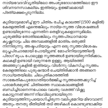
നാട്യവേദവിവൃതിയിലോ അംശുഭേദാഗമത്തിലോ ഈ
ശിവനടനസാകല്യം ഇത്രയും ഉജ്ജ്വലമായി
പ്രത്യക്ഷപ്പെടുന്നില്ല.
കൂടിയാട്ടമൊഴിച്ച് ഈ ചിത്രം രചിച്ച കാലത്ത് (1500 കളില്‍)
കേരളത്തില്‍ എന്തെങ്കിലും നാട്യ-നൃത്ത വിശേഷങ്ങള്‍
ഉണ്ടായിരുന്നോ എന്നതിന‍ തെളിവുകളൊന്നുമില്ല.
ചുരുങ്ങിയ തോതിലെങ്കിലും നൃത്തപ്രധാനമായ
കൃഷ്ണനാട്ടം ചില അമ്പലങ്ങളില്‍ മാത്രം ഒതുങ്ങി
നിന്നിരുന്നു. അഷ്ടപദിയാട്ടം എന്ന ഒരു നൃത്തവിശേഷം
ലുപ്തപ്രചാരമായി പോയിട്ടുണ്ട്. മോഹിനിയാട്ടത്തിന്റെ
പ്രാഗ് രൂ‍പം പോലുള്ള നൃത്തങ്ങള്‍ ഉണ്ടായിരുന്നിരിക്കാം.
കഥകളി ഉണ്ടായി വരുന്നതേ ഉള്ളു. ആയിരത്തി
അഞ്ഞൂറുകളില്‍ ഇത്രയും വിടര്‍ന്നു വികസിച്ച നൃത്തം
കേരളത്തിലെ പുരുഷന്മാര്‍ ചെയ്തിരിക്കാന്‍ അങ്ങനെ
സാധ്യതയില്ല. ചിലപ്പതികാരത്തില്‍
സാങ്കേതികപുരോഗതിയാര്‍ജ്ജിച്ച നൃത്തത്തെക്കുറിച്ച്
പരാമര്‍ശമുണ്ട്. ചിത്രത്തെ സ്ഥലകാലങ്ങളില്‍
ബന്ധിച്ചിടാനെന്നപോലെ വലതു വശത്ത് വിഷ്ണു
കൊട്ടുന്നത് അന്ന് നിലവിലുണ്ടായിരുന്ന
കൂടിയാട്ടത്തിനുപയൊഗിച്ചിരുന്ന വലിപ്പമേറിയ മിഴാവാണ്.
അതും തനതു രീതിയില്‍ തടി അഴികള്‍‍ കൊണ്ടുണ്ടാക്കിയ