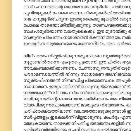
പ്രതീതിയാണ്. കൈകളിലെ ശൂലവും ധ്വജവും അങ്കുശവു
വിധ്വംസനത്തിന്റെ ലാഞ്ഛന പോലുമില്ല. പതിനാറു
പൂവിതളുകള്‍ പോലെ തന്നെ. വിരലുകള്‍ക്ക് അതി
ഗജഹസ്തമുദ്രപേറുന്ന ഇടതുകൈക്കു മുകളില്‍ വരുത്ത
പോലെ താഴെയാക്കിയിരുക്കുന്നു. താണ്ഡവത്തെക്കാളു
സംദംശമുദ്രയാണ് വലതുകൈക്കു്. ഈ മുദ്രയ്ക്കു ഭം
മറക്കുന്ന പ്രപഞ്ചനടേശ്വരന്‍‍ ഭക്തന് അഭയം നല്‍കുന
ഇടതൂര്‍ന്ന ആഭരണജാലം കാണന്നില്ല, അവ വര്‍ജ്ജിച
ശില്പരത്നം നിഷ്കര്‍ഷിക്കുന്നതു പോലെ നൃത്തമൂര്‍ത്
നൂറ്റാണ്ടില്‍തന്നെ എഴുതപ്പെട്ടതാണ്. ഈ ചിത്രം ആദ്യം
അവലംബമാക്കിക്കാണണം, ചേന്നാസു നമ്പൂതിരിയുടെ
പ്രഭാമണ്ഡലത്തില്‍ നിന്നും സാധാരണ അഗ്നിജ്വാലക
സൂര്യചിഹ്നങ്ങല്‍ നിബന്ധിച്ച പ്രഭാമണ്ഡലം അപൂര്‍വ
സാധാരണ. ഇരുപത്തിരണ്ട് ചെറുസൂര്യന്മാരാണ് ഭ്
നര്‍ത്തകന്‍് സ്വന്തം സ്പേസ് നേടിക്കൊടുത്തിര
ലയിക്കുന്നതിന്റെ ലക്ഷണമായായിരിക്കണം അപരിമേയ
വ്യാപിക്കുന്നപോലെയാണ് ജടയുടെ നിയോജനം. കാവിച്ചു
പരിപ്രേക്ഷ്യത്തിലാണ്. വലയത്തോടടുക്കുമ്പോള്‍
സര്‍പ്പങ്ങളും ഇടകലര്‍ന്ന് വിളയാടുന്നു. കപര്‍ദ്ദം
തേടുകയാണ്. താഴേക്ക് നിപതിച്ച ജടാതന്തുക്കളില്‍ സര
പാര്‍ശ്വവര്‍ത്തിയായ ഭൃംഗി നൃത്തം ചെയ്താണ് ജടയ്ക്ക