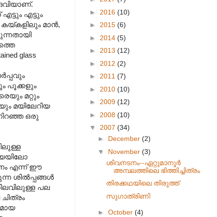
ദേവിയാണ്.
►
2016
(10)
ട്ടും എട്ടും
 കയ്കളിലും മാന്‍,
►
2015
(6)
ുന്നതായി
►
2014
(5)
ഭത്തെ
►
2013
(12)
ained glass
►
2012
(2)
‍പ്പവും
►
2011
(7)
ും പൂക്കളും
►
2010
(10)
യും മറ്റും
►
2009
(12)
ിയും മയിലേറിയ
►
2008
(10)
നിറഞ്ഞ ഒരു
▼
2007
(34)
►
December
(2)
ിലുള്ള
▼
November
(3)
ഡ്യയിലോ
ശിവനടനം--ഏറ്റുമാനൂര്‍
ശനം എന്ന് ഈ
അമ്പലത്തിലെ ഭിത്തിച്ചിത്രം
ശില്‍പ്പങ്ങള്‍
തിരക്കഥയിലെ തിരുത്ത്
നിലവിലുള്ള പല
സുഗാത്രിണി
 ചിത്രം
തമായ
►
October
(4)