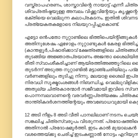
വസ്ത്രാപഹരണം, ശാസ്താവിന്റെ നായാട്ട് എന്നീ ചിത്രങ
ശിവപ്രതിഷ്ഠയുള്ള അമ്പലം വിഷ്ണുവിന്റേയും കൃഷ്ണന്
ഭക്തിയെ വെല്ലുന്ന കലാപ്രകടനം. ഇതില്‍ ശിവനടന/പ്ര
പ്രത്യേകതകളോടെ നിലയുറപ്പിച്ചുകൊണ്ട്.
എട്ടോ ഒന്‍പതോ നൂറ്റാണ്ടിലെ ഭിത്തിപെയിന്റിങ്ങുകള
അതിനുശേഷം ഏഴോളം നൂറ്റാണ്ടുകള്‍ കേരള ഭിത്തിച
(കാന്തളൂര്‍,പിഷാരിക്കാവ് ക്ഷേത്രങ്ങളിലെ ചിത്രങ്
തുടങ്ങിയ അജ്ഞാതപ്രയാണം അജന്താ ശൈലിയില്‍ നി
രീതി സ്വാംശീകരിച്ചാണ് ആയിരത്തിഅഞ്ഞൂറിലെ ശൈലിയ
തുടര്‍ന്ന് അടുത്ത നൂറ്റാണ്ടില്‍ മട്ടാഞ്ചേരിയിലും 
വര്‍ണങ്ങളിലും തുടിച്ചു നിന്നു. മലയാള ശൈലി ഇപ്
നിരവധി സൂക്ഷ്മാംശങ്ങള്‍‍ നിബന്ധിച്ച, വെല്ലുവി
അതുല്യ ചിത്രകാരന്മാര്‍‍ സജീവമായി ഇവിടെ സ്വസ
പൊന്നമ്പലവാണന്റെ വരവര്‍ണ്ണപ്രത്യക്ഷം ചിത്രകല
താന്ത്രികദര്‍ശനത്തിന്റേയും അവബോധവുമായി കെട്ടു
12 അടി നീളം 8 അടി വീതി പാനലിലാണ് നടനം ചെയ്യുന്ന
സങ്കലിച്ച ചിത്രസ്വരൂപം വിടരുന്നത്. പ്രദോഷത
അതിനാല്‍ പ്രദോഷമൂര്‍ത്തി. ഇടം കാല്‍ മുയാലകന്‍ എന
വശത്തെയ്ക്കു ചെരിച്ച് ഇടംകണ്ണാല്‍ നോട്ടം എറിയു