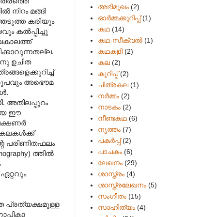
ിത്രത്തെ
അഭിമുഖം
(2)
്‍ നിറം മങ്ങി
ഓർമ്മക്കുറിപ്പ്
(1)
ത്തെടുത്ത കരിയും‍
കഥ
(14)
 കല്‍പ്പിച്ചു
കഥ-സീക്വല്‍
(1)
വകാലത്ത്
കഥകളി
(2)
ിക്കാവുന്നതല്ല.
ിനു ഉചിത
കല
(2)
ങ്ങളെക്കുറിച്ച്
കുറിപ്പ്
(2)
്വരൂപവും അഭൌമ
ചിത്രകല
(1)
്‍.
നർമ്മം
(2)
ധി. അതിലപ്പുറം
നാടകം
(2)
ുമായ ഈ
നീണ്ടകഥ
(6)
ക്ഷണര്‍
നൃത്തം
(7)
ലകള്‍ക്ക്
പകര്‍പ്പ്
(2)
ന്റെ പരിണിതഫലം
പാചകം
(6)
graphy) ത്തില്‍‍
ലേഖനം
(29)
ം
 ഏറ്റവും
ശാസ്ത്രം
(4)
ശാസ്ത്രലേഖനം
(5)
സംഗീതം
(15)
ത പ്രത്യക്ഷമുള്ള
സാഹിത്യം
(4)
 ഗോപികാ