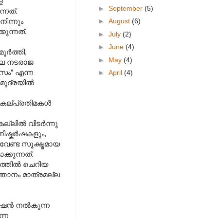
െ
►
September
(5)
്നത്.
►
August
(6)
ിന്നും
കുന്നത്.
►
July
(2)
►
June
(4)
്‍ത്തി,
►
May
(4)
ങ്കല നടരാജ
ാസം” എന്ന
►
April
(4)
ുദ്രയില്‍
 കല്പ്രതിമകള്‍
ല്‍ വിടര്‍ന്നു
ഷ്കര്‍ഷകളും,
േണ്ട സൂക്ഷ്മമായ
ക്കുന്നത്.
്തില്‍ ചെറിയ
ിജ്ഞാനം മാത്രമല്ല
ന്‍ നല്‍കുന്ന
ന്ന