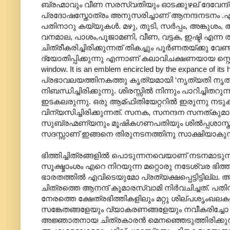
ബ്രഹ്മാവും വീണ സരസ്വതിയും ഓടക്കുഴല് ദേവേന്ദ്രനും
പ്രദോഷസ്തോത്രം അനുസരിച്ചാണ് ആനന്ദനടനം .എല്ലാവരു
പതിനാറു കയ്യുകള്‍. മഴു, തുടി, സര്‍പ്പം, അങ്കുശം,
വനമാല, പാശം,പൂജാമണി, വീണ, വട്ടക, ഇഷ്ടി എന്ന
ചിത്രീകരിച്ചിരിക്കുന്നത് തികച്ചും പൂര്‍ണതയ്ക്കു 
ദ്യോതിപ്പിക്കുന്നു എന്നാണ് കലാവിചക്ഷണയായ സ്റ്റെല്ല ക
window. It is an emblem encircled by the expance of it
പ്രഭാവലയത്തിനകത്തു കൃത്യമായി ‘നൃത്യതി നൃത്യത
നിബന്ധിച്ചിരിക്കുന്നു. ശിരസ്സില്‍ നിന്നും പാറിച്ചിതറ
ഇടകലരുന്നു. ഒരു ആമ്ഫിതിയേറ്ററില്‍ ഇരുന്നു നട
വിന്യസിച്ചിരിക്കുന്നത്. സനക, സനന്ദന സനത്കുമ
സുബ്രഹ്മണ്യനും മൂഷികഗണപതിയും ശില്‍പ്പശാസ്ത്ര
സദസ്സാണ് ഇങ്ങനെ തിരുനടനത്തിനു സാക്ഷിയാകുന്
ഭിത്തിച്ചിത്രങ്ങളില്‍ പൊടുന്നനവെയാണ് നടനമാടുന്ന 
സൂക്ഷ്മാംശം എറെ നിറയുന്ന മറ്റൊരു നടേശ്വര ഭ
ഭാരതത്തില്‍ എവിടെയുമോ പ്രത്യക്ഷപ്പെട്ടിട്ടില്
ചിത്രത്തെ ആനന്ദ് കൂമാരസ്വാമി നിര്‍വചിച്ചത്. പത
നേരത്തെ ക്ഷേത്രഭിത്തികളിലും മറ്റു ശില്പശൃംഖലക
സങ്കേതങ്ങളേയും വ്യാകരണങ്ങളേയും നവീകരിച്ചോ വെ
അജ്ഞാതനായ ചിത്രകാരന്‍ മെനഞ്ഞെടുത്തിരിക്കുന്