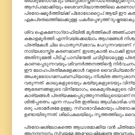
അംശുഭേദാ‍ഗമവും ശില്പ്പശാസ്ത്രസംഹിതകളുമനുസരിച്ച
ആസ്പദമാക്കിയും ശൈവസിദ്ധാന്തത്തിലെ കരണാഗമപ
‍പ്രദോഷമൂര്‍ത്തിയ്ക്ക് പ്രോടോറ്റൈപ് ആയി ഈ കല്‍
ഏകപ്രതലത്തിലേക്കുള്ള പകര്‍പ്പെഴുത്ത് ദുഷ്കരമാക
ശിവ ഐകണോഗ്രാഫിയില്‍ മൂര്‍ത്തികള്‍ അഞ്ചാണ്. സംഹ
കങ്കാളമൂര്‍ത്തി എന്നിവയ്ക്കെല്ലാം ആഗമങ്ങള്‍ നിശ്ചിത
പ്രതിമകള്‍ ചില പൊതുസ്വഭാവം പേറുന്നവയാണ്. നൃത്
നാട്യശാസ്ത്ര കരണമാണ്. ഇടതുകാല്‍ പൊക്കി ഇടത
അതിനുമേല്‍ പിടിച്ച് പാമ്പിന്മേല്‍ ചവിട്ടിയാലുള്ള
കാണപ്പെടുന്നവയും ശിവനര്‍ത്തനത്തിന്റെ നിര്‍വചനം 
ഈ ലോഹപ്രതിമകളേക്കാള്‍ വളരെ വൈവിധ്യമാര്‍ന
അംശുഭേദാഗമസംബന്ധിയായും നിശ്ചിത അനുശാസനങ്ങള
വരുന്നത്. കാലുകളുടെയും കയ്യുകളുടെയും വിന്യാസ
ആഭരണങ്ങളുടെ വിനിയോഗം, കൈമുദ്രകളുടെ വിനിയോഗത
കാര്യങ്ങള്‍ പ്രത്യക്ഷപ്പെടുത്തുന്നതിലൂടെയാണ് നൃത
ശില്‍പ്പരത്നം എന്ന സംഹിത ഇതിലെ ആധികാരിക ഗ്രന
ഒരു പരാമര്‍ശമേ ഉള്ളു. സ്വാഭാവികമായും പ്രദോഷമൂര്‍
ഉണ്ടായിരുന്നത്. ശില്പകലയിലും നൃത്തത്തിലും വൈ
പ്രദോഷശ്ലോകത്തെ ആധാരമാക്കിയ വന്‍ ചിത്രമാണെന
ആനന്ദനടനം സ്വയമേ ആഘോഷിക്കേണ്ട അവസരം തന്നെ നാട