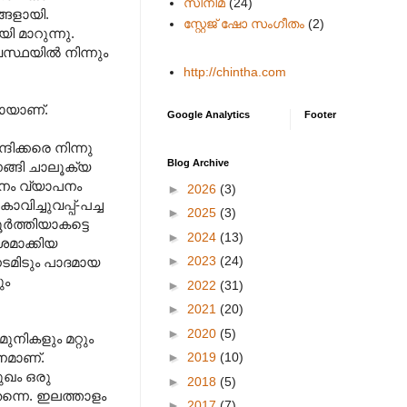
സിനിമ
(24)
ങ്ങളായി.
സ്റ്റേജ് ഷോ സംഗീതം
(2)
ി മാറുന്നു.
സ്ഥയില്‍ നിന്നും
http://chintha.com
യായാണ്.
Google Analytics
Footer
ദിക്കരെ നിന്നു
Blog Archive
ങ്ങി ചാലൂക്യ
മാനം വ്യാപനം
►
2026
(3)
വിച്ചുവപ്പ്-പച്ച
►
2025
(3)
്‍ത്തിയാകട്ടെ
►
2024
(13)
ശമാക്കിയ
►
2023
(24)
മിടും പാദമാ‍യ
ും
►
2022
(31)
►
2021
(20)
►
2020
(5)
ുനികളും മറ്റും
►
2019
(10)
നമാണ്.
മുഖം ഒരു
►
2018
(5)
തന്നെ. ഇലത്താളം
►
2017
(7)