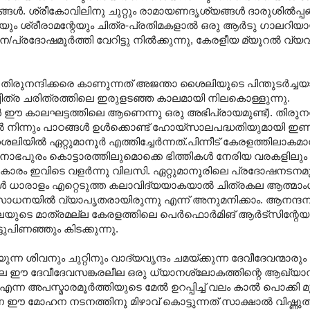
്ങള്‍. ശ്രീകോവിലിനു ചുറ്റും രാമായണദൃശ്യങ്ങള്‍ ദാരുശില്‍പ്പ
റെയും ശ്രീരാമന്റേയും ചിത്ര-പ്രതിമകളാല്‍ ഒരു ആര്‍ടു ഗാലറിയായ
ദോഷമൂര്‍ത്തി വേറിട്ടു നില്‍ക്കുന്നു, കേരളീയ മ്യൂറല്‍ വ്യവ
്‍ തിരുനന്ദിക്കരെ കാണുന്നത് അജന്താ ശൈലിയുടെ പിന്തുടര്‍ച്ച
്ചിത്ര ചരിത്രത്തിലെ ഇരുളടഞ്ഞ കാലമായി നിലകൊള്ളുന്നു.
ങള്‍ ഈ കാലഘട്ടത്തിലെ ആണെന്നു ഒരു അഭിപ്രായമുണ്ട്). തിരുനന്
ന്നും പാഠങ്ങള്‍ ഉള്‍ക്കൊണ്ട് ഹോയ്സാലപദ്ധതിയുമായി ഇണ
ില്‍ ഏറ്റുമാനൂര്‍ എത്തിച്ചേര്‍ന്നത്.പിന്നീട് കേരളത്തിലാക
പദ്മനാഭപുരം കൊട്ടാരത്തിലുമൊക്കെ ഭിത്തികള്‍ നേരിയ വരകളിലും കാ
രകാരം ഇവിടെ വളര്‍ന്നു വിലസി. ഏറ്റുമാനൂരിലെ പ്രദോഷനടനമൂര
ളികള്‍ ധാരാളം എറ്റെടുത്ത കലാവിദ്യയാകയാല്‍ ചിത്രകല ആത്മാം
ാധനയില്‍ വ്യാപൃതരായിരുന്നു എന്ന് അനുമനിക്കാം. ആനന്ദനട
യുടെ മാത്രമല്ല കേരളത്തിലെ പെര്‍ഫൊര്‍മിങ് ആര്‍ട്സിന്റേയ
പിണഞ്ഞും കിടക്കുന്നു.
 ശിവനും ചുറ്റിനും വാദ്യവൃന്ദം ചമയ്ക്കുന്ന ദേവീദേവന്മാരും മ
്തിലെ ഈ ദേവീദേവസങ്കരലീല ഒരു ധ്യാനശ്ലോകത്തിന്റെ ആഖ്യാ
്ന അപസ്മാരമൂര്‍ത്തിയുടെ മേല്‍ ഉറപ്പിച്ച് വലം കാല്‍ പൊക്കി 
ന്ന ഈ മോഹന നടനത്തിനു മിഴാവ് കൊട്ടുന്നത് സാക്ഷാല്‍ വിഷ്ണു