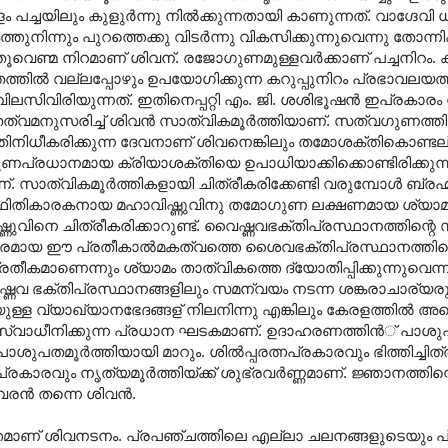
ച്ചയിലും കുളുര്‍ന്നു നില്‍ക്കുന്നതായി കാണുന്നത്. വാഗ്ദേവ
ുനിന്നും പുറത്തെക്കു വിടര്‍ന്നു വികസിക്കുന്നുവെന്നു തോന്നിക
െണ്മ നിറമാണ് ശിവന്. രജോഗുണമുള്ളവര്‍ക്കാണ് പച്ചനിറം. 
കേതത്തില്‍ വല്ലപ്പോഴും ഉപയോഗിക്കുന്ന കറുപ്പുനിറം പ്രഭാവലയത്തി
 വിലസിവിരിയുന്നത്. ഇതിനെപ്പറ്റി എം. ജി. ശശിഭൂഷന്‍ ഇപ്രകാരം നി
തത്വമനുസരിച്ച് ശിവന്‍ സാത്വികമൂര്‍ത്തിയാണ്. സത്വഗുണത്തി
ിനിധീകരിക്കുന്ന ദേവനാണ് ശിവനെങ്കിലും തമോശക്തികൊണ്ടല
്രധാനമായ ക്രിയാശക്തിയെ ഉപാധിയാക്കിക്കൊണ്ടിരിക്കുന്ന
ാത്വികമൂര്‍ത്തികളായി ചിത്രീകരിക്കേണ്ടി വരുമ്പോള്‍ ബ്രഹ്
. സ്ഥിതികാരകനായ മഹാവിഷ്ണുവിനു തമോഗുണ ലക്ഷണമായ ശ്യാമ
ിഷ്ണുവിനെ ചിത്രീകരിക്കാറുണ്ട്. വൈഷ്ണവഭക്തിപ്രസ്ഥാനത്തിന
‍ണപരമായ ഈ പ്രതീകാല്‍മകത്വത്തെ ശൈവഭക്തിപ്രസ്ഥാനത്തിന്റെ
രതീകമാണെന്നും ശ്യാമം താത്വികത്തെ ദ്യോതിപ്പിക്കുന്നുവെന്ന
വ ഭക്തിപ്രസ്ഥാനങ്ങളിലും സമന്വയം നടന്ന ശങ്കരാചാര്യര
്ള വ്യാഖ്യാനഭേദങ്ങള് ‍നിലനിന്നു എങ്കിലും കേരളത്തില്‍ അ
ത്തെ സ്വാധീനിക്കുന്ന പ്രധാന ഘടകമാണ‍്. ഉദാഹരണത്തിന്‍് പാശു
ശുപതമൂര്‍ത്തിയായി മാറും. ശില്‍പ്പരത്നപ്രകാരവും ഭിത്തിച്ചിത്
രവും നൃത്യമൂര്‍ത്തിയ്ക്ക് ശുഭ്രവര്‍ണ്ണമാണ്. ജ്ഞാനത്തിന്റ
ന്‍ തന്നെ ശിവന്‍.
്തമാണ് ശിവനടനം. പ്രപഞ്ചത്തിലെ എല്ലാ ചലനങ്ങളുടെയും പ്