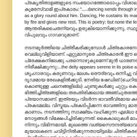
പ്രകൃതിതാളങ്ങളുടെ സംയോഗത്തോടൊപ്പം വിശാലമായ അ
കുമരസ്വാമി ഇപ്രകാരം: “.....dancing sends through iner
as a glory round about him. Dancing, He sustains its man
by fire and gives new rest. This is poetry: but none 
ആന്തരികചൈതന്യവും ഉരുകിയൊന്നിക്കുന്നു, സ്ഥൂലവു
വിപുലവും ഗാഢവുമാണ്.
നടനമൂര്‍ത്തിയെ ചിത്രീകരിക്കുമ്പോള്‍ ചിത്രകാര
വെല്ലുവിളിയാണ്. ഏറ്റുമാനൂരെ ചിത്രകാരന്‍ ഈ വെല
പ്രേക്ഷകനിലേക്കു പരന്നൊഴുകുമെന്ന് മുന്‍ ധാരണയു
നിരീക്ഷിക്കുന്നു:...the deity appears serene in its poise
ശൃംഗാരവും കരുണവും ലേശം രൌദ്രവും ഒന്നിച്ചു വിളങ
ദൃഢമായ രേഖകളില്‍ക്കൂടി. നേരിയ ഷേഡിങ് (ചെറിയ ക
കൊണ്ടുള്ള ചലനങ്ങളില്ല) ചുണ്ടുകള്‍‍ക്കു ചുറ്റും 
ഭിത്തിച്ചിത്രങ്ങളിലെ തരംതിരിക്കലായ അഞ്ചുതരത്തില്
പ്രയാസമാണ്. ഇത്രയും വിടര്‍ന്ന ഭാവതീവ്രമായ കണ്
പ്രകടമല്ല. വിസ്മയം പ്രകടിപ്പിക്കന്ന ഭാവത്തിനു മാത്
കാണാം. നടനത്തിനു സാക്ഷ്യം വഹിക്കുന്ന എല്ലാ ദേ
നോട്ടങ്ങള്‍ വിക്ഷേപിച്ചിരിക്കുന്നത്. കൈകാലുകള്‍
നിന്നും വിഭിന്നമായി. മുഖത്തെ വശ്യസൌന്ദര്യഭാ
മുയാലകനെ ചവിട്ടിനില്‍ക്കുന്നതായിട്ടല്ല ചിത്രീകര