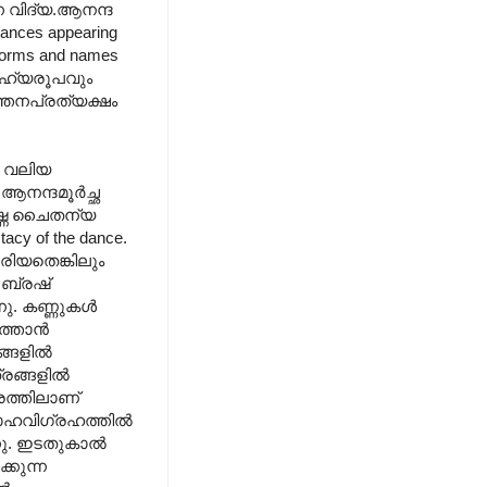
ന വിദ്യ.ആനന്ദ
dances appearing
l forms and names
, ബാഹ്യരൂപവും
ത്തനപ്രത്യക്ഷം
ം വലിയ
നന്ദമൂര്‍ച്ഛ
ൃഷ്ണ ചൈതന്യ
stacy of the dance.
േരിയതെങ്കിലും
 ബ്രഷ്
ു. കണ്ണുകള്‍
്താന്‍
ങളില്‍
രങ്ങളില്‍
തരത്തിലാണ്
ലോഹവിഗ്രഹത്തില്‍
ു. ഇടതുകാല്‍
്കുന്ന