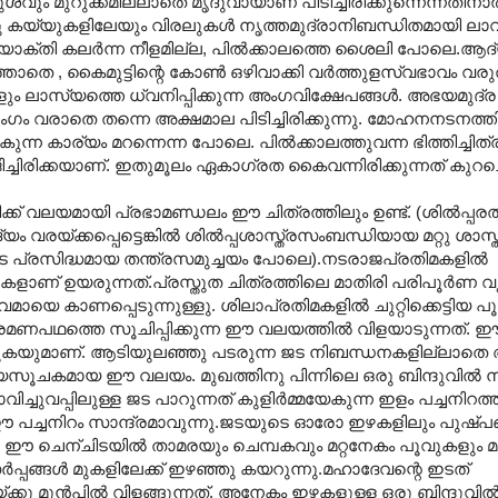
ം മുറുക്കമില്ലാതെ മൃദുവായാണ് പിടിച്ചിരിക്കുന്നെന്നതിനാല
 കയ്യുകളിലേയും വിരലുകള്‍ നൃത്തമുദ്രാനിബന്ധിതമായി ലാ
ശയോക്തി കലര്‍ന്ന നീളമില്ല, പില്‍ക്കാലത്തെ ശൈലി പോലെ
ാതെ , കൈമുട്ടിന്റെ കോണ്‍ ഒഴിവാക്കി വര്‍ത്തുളസ്വഭാവം വരു
ം ലാസ്യത്തെ ധ്വനിപ്പിക്കുന്ന അംഗവിക്ഷേപങ്ങള്‍. അഭയമുദ്ര 
ഗം വരാതെ തന്നെ അക്ഷമാല പിടിച്ചിരിക്കുന്നു. മോഹനനടനത്ത
്ന കാര്യം മറന്നെന്ന പോലെ. പില്‍ക്കാലത്തുവന്ന ഭിത്തിച്ചിത്ര
്ചിരിക്കയാണ്. ഇതുമൂലം ഏകാഗ്രത കൈവന്നിരിക്കുന്നത് കുറച്ച
തിക്ക് വലയമായി പ്രഭാമണ്ഡലം ഈ ചിത്രത്തിലും ഉണ്ട്. (ശില്‍പ്പര
 വരയ്ക്കപ്പെട്ടെങ്കില്‍ ശില്‍പ്പശാസ്ത്രസംബന്ധിയായ മറ്റു ശാസ്ത
 പ്രസിദ്ധമായ തന്ത്രസമുച്ചയം പോലെ).നടരാജപ്രതിമകളില്‍
ളാണ് ഉയരുന്നത്.പ്രസ്തുത ചിത്രത്തിലെ മാതിരി പരിപൂര്‍ണ 
മായെ കാണപ്പെടുന്നുള്ളു. ശിലാപ്രതിമകളില്‍ ചുറ്റിക്കെട്ടിയ 
രമണപഥത്തെ സൂചിപ്പിക്കുന്ന ഈ വലയത്തില്‍ വിളയാടുന്നത്.
ിക്കുകയുമാണ്. ആടിയുലഞ്ഞു പടരുന്ന ജട നിബന്ധനകളില്ലാതെ
സൂചകമായ ഈ വലയം. മുഖത്തിനു പിന്നിലെ ഒരു ബിന്ദുവില്‍ നി
വപ്പിലുള്ള ജട പാറുന്നത് കുളിര്‍മ്മയേകുന്ന ഇളം പച്ചനിറത്ത
 ഈ പച്ചനിറം സാന്ദ്രമാവുന്നു.ജടയുടെ ഓരോ ഇഴകളിലും പുഷ്പങ
 എന്ന ഈ ചെന്ചിടയില്‍ താമരയും ചെമ്പകവും മറ്റനേകം പൂവുകളും മത
്‍പ്പങ്ങള്‍ മുകളിലേക്ക് ഇഴഞ്ഞു കയറുന്നു‍.മഹാദേവന്റെ ഇടത്
ു മുന്‍പില്‍ വിളങ്ങുന്നത്. അനേകം ഇഴകളുള്ള ഒരു ബിന്ദുവില്‍ നി