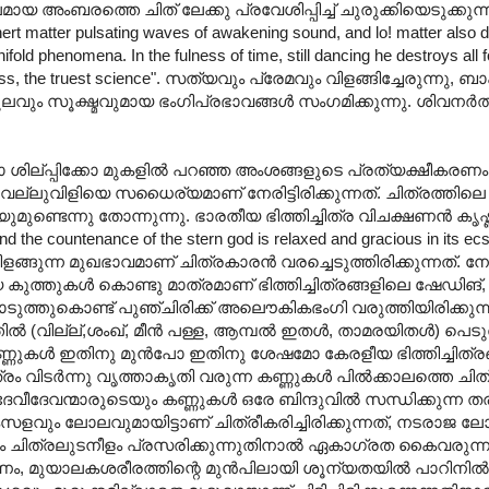
ംബരത്തെ ചിത് ലേക്കു പ്രവേശിപ്പിച്ച് ചുരുക്കിയെടുക്കുന്
t matter pulsating waves of awakening sound, and lo! matter also 
ifold phenomena. In the fulness of time, still dancing he destroys al
the less, the truest science". സത്യവും പ്രേമവും വിളങ്ങിച്ചേരുന്നു
ം സൂക്ഷ്മവുമായ ഭംഗിപ്രഭാവങ്ങള്‍ സംഗമിക്കുന്നു. ശിവനര്‍
നോ ശില്പ്പിക്കോ മുകളില്‍ പറഞ്ഞ അംശങ്ങളുടെ പ്രത്യക്ഷീകരണ
്ലുവിളിയെ സധൈര്യമാണ് നേരിട്ടിരിക്കുന്നത്. ചിത്രത്തിലെ ആ
മുണ്ടെന്നു തോന്നുന്നു. ഭാരതീയ ഭിത്തിച്ചിത്ര വിചക്ഷണന്‍ ക
 and the countenance of the stern god is relaxed and gracious in its ec
്ങുന്ന മുഖഭാവമാണ് ചിത്രകാരന്‍ വരച്ചെടുത്തിരിക്കുന്നത്. ന
ുത്തുകള്‍ കൊണ്ടു മാത്രമാണ് ഭിത്തിച്ചിത്രങ്ങളിലെ ഷേഡിങ്,
കൊടുത്തുകൊണ്ട് പുഞ്ചിരിക്ക് അലൌകികഭംഗി വരുത്തിയിരിക്കുന്ന
‍ (വില്ല്,ശംഖ്, മീന്‍ പള്ള, ആമ്പല്‍ ഇതള്‍, താമരയിതള്‍) പെടുത
ണുകള്‍ ഇതിനു മുന്‍പോ ഇതിനു ശേഷമോ കേരളീയ ഭിത്തിച്ചിത്രങ്
രം വിടര്‍ന്നു വൃത്താകൃതി വരുന്ന കണ്ണുകള്‍ പില്‍ക്കാലത്തെ ചിത്
വീദേവന്മാരുടെയും കണ്ണുകള്‍ ഒരേ ബിന്ദുവില്‍ സന്ധിക്കുന്ന 
 മാംസളവും ലോലവുമായിട്ടാണ് ചിത്രീകരിച്ചിരിക്കുന്നത്, നടരാജ 
വം ചിത്രലുടനീളം പ്രസരിക്കുന്നുതിനാല്‍ ഏകാഗ്രത കൈവരുന്ന
ണം, മുയാലകശരീരത്തിന്റെ മുന്‍പിലായി ശൂന്യതയില്‍ പാറിനില്‍ക