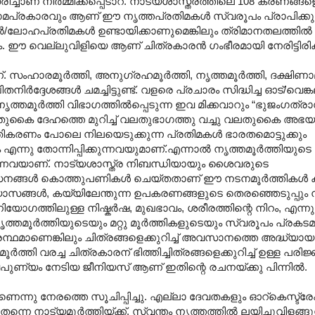
ാണ് നിര്‍മ്മിക്കപ്പെടാറ്. നാട്യശാസ്ത്രത്തിലെ 108 കരണങ്ങള
്രകാരവും ആണ് ഈ നൃത്തപ്രതിമകള്‍ സ്വരൂപം പ്രാപിക്കുന
/ലോഹപ്രതിമകള്‍ ഉണ്ടായിക്കാണുമെങ്കിലും ത്രിമാനതലത്തില്‍ ന
ും. ഈ വെല്ലുവിളിയെ ആണ് ചിത്രകാരന്‍ ഗംഭീരമായി നേരിട്ടിരിക്
ാരമൂര്‍ത്തി, അനുഗ്രഹമൂര്‍ത്തി, നൃത്തമൂര്‍ത്തി, ദക്ഷിണാമൂര
നിര്‍ദ്ദേശങ്ങള്‍ ചമച്ചിട്ടുണ്ട്. വളരെ പ്രചാരം സിദ്ധിച്ച ഓട്/വെ
തമൂര്‍ത്തി വിഭാഗത്തില്‍പ്പെടുന്ന ഇവ മിക്കവാറും “ഭുജംഗത്ര
ുകൈ ദേഹത്തെ മുറിച്ച് വലതുഭാഗത്തു വച്ചു വല‍തുകൈ അഭയമ
 പ്രതികരണം പോലെ നിലയെടുക്കുന്ന പ്രതിമകള്‍ ഭാരതമൊട്ടുക്കും
എന്നു തോന്നിപ്പിക്കുന്നവയുമാണ്.എന്നാല്‍ നൃത്തമൂര്‍ത്തിയുടെ
്നവയാണ്. നാട്യശാസ്ത്ര നിബന്ധിയായും ശൈവരുടെ
്‍ കൊത്തുപണികള്‍ ചെയ്തതാണ് ഈ നടനമൂര്‍ത്തികള്‍ കല്ലി
ങ്ങള്‍, കയ്യിലേന്തുന്ന ഉപകരണങ്ങളുടെ തെരഞ്ഞെടുപ്പും നി
്തിലുള്ള നിഷ്കര്‍ഷ, മുഖഭാവം, ശരീരത്തിന്റെ നിറം, എന്നുവ
്തമൂര്‍ത്തിയുടെയും മറ്റു മൂര്‍ത്തികളുടെയും സ്വരൂപം പ്രകടമാ
്ഥമാണെങ്കിലും ചിത്രങ്ങളെക്കുറിച്ച് അവസാനത്തെ അദ്ധ്യായത
ത്തി വരച്ച ചിത്രകാരന് ഭിത്തിച്ചിത്രങ്ങളെക്കുറിച്ച് ഉള്ള പര
പുണ്യം നേടിയ ജീനിയസ് ആണ് ഇതിന്റെ രചനയ്ക്കു പിന്നില്‍.
്നു നേരത്തെ സൂചിപ്പിച്ചു. എല്ലാ ദേവതകളും ഓറ്കെസ്ട്രേഷ
്യമൂര്‍ത്തിയ്ക്ക്. സ്വന്തം നൃത്തത്തില്‍ ലയിച്ചുവിളങ്ങു