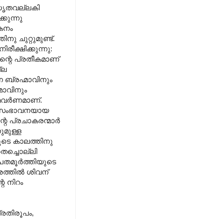
ി ധൃതവല്ലകി
്കുന്നു
കനം
നു ചുറ്റുമുണ്ട്.
രീക്ഷിക്കുന്നു:
ന്റെ പ്രതീകമാണ്
്ല
 ബ്രഹ്മാവിനും
മാവിനും
വര്‍ണമാണ്.
്റെ സംഭാവനയായ
 പ്രചാകരന്മാര്‍
ുമുള്ള
ുടെ കാലത്തിനു
തെച്ചൊല്ലി
പതമൂര്‍ത്തിയുടെ
രത്തില്‍ ശിവന്
െ നിറം
രതിരൂപം,