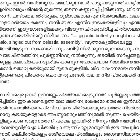
. ഇവര്‍ വാദ്യവൃന്ദം ചമയ്ക്കുമ്പോള്‍ പാട്ടുപാടുന്നത് ലക്ഷ്മീ
ം ശിവന്റെ മുഖത്തു തന്നെ കണ്ണുറപ്പിച്ചിരിക്കുന്നു. ശിവന് ‍എ
 അഗ്നി, ചന്ദ്രക്കല,ത്രിശൂലം, രുദ്രാക്ഷമാല എന്നിവയെല്ലാം വലം
 താളവാദ്യോപകരണം, നന്ദിധ്വജം എന്നിവ ഇടംകയ്കളിലും ഏന്ത
വേണ്ടിയാണ്. ഇരുവശങ്ങളിലേക്കും വിടരുന്ന ചിറകുവിരിച്ച ചിത്രശല
്രേമ്രിഷിന്റെ നിരീക്ഷണം: ".... gigantic butterfly caught in a st
s halo, singled out from celestial assembly". വൃത്താകൃതിയുലുള്ള
ി‘ആടുന്ന സാംബശിവനും ചവിട്ടി നില്‍ക്കുന്ന മുയാലകനും സര്
ുന്ന ജട ചിത്രത്തിനു പൂര്ണ്ണനിറവു നല്‍കുന്നു. ജടയില്‍ സര്‍പ്പങ്ങള
ുക്കുള്ള കലാപ്രകടനദൃശ്യം കാണുന്നപോലെയാണ് ദേവീദേവന്മാരെ
ാരമാര്‍ തൊഴുകയ്യുമായി ദൂരെ മുകളില്‍. ശിവ വാഹനമായ നന്ദ
ക്കണക്കു പ്രകാരം ചെറിയ രൂപങ്ങള്‍. വലിയ നിര പ്രേക്ഷകര്‍ 
നത്.
ശിവപ്പെരുമാള്‍‍ ഈവണ്ണം പ്രത്യക്ഷപ്പെടുന്നത്. പൂര്‍ണ്ണരൂപത്ത
ിത്തിച്ചിത്രം ഈ കാലഘട്ടത്തിലോ അതിനു ശേഷമോ തെക്കേ ഇന്‍
ല. അതിനാലായിരിക്കനം ദ്രവീഡിയന്‍ ചിത്രകലയുടെ ഉത്തമ നിദര്‍
ിനാറു കയ്യുകളോടെ അപസ്മാരരൂപത്തിനുമേല്‍ നൃത്തം ചെയ്യുന്ന 
ളിലും കാണാവുന്നതാണ്. പക്ഷെ ഇവയില്‍ നിന്നും വിഭിന്നമായി 
ല്ലുവിളിച്ചോ ധിക്കരിച്ചോ ആണ് ഏറ്റുമാനൂരില്‍ ഈ അപൂര്‍വ
നത്. കല്പ്രതിമകളും ഓട്/വെങ്കല പ്രതിമകളും ശൈവസിദ്ധാന്