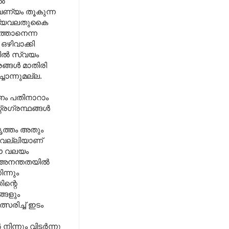
്‍
വണ്യം തൂകുന്ന
.ആദ്യവലതുകൈ
ത്താനെന്ന
ഒഴിവാക്കി
ില്‍ സ്വയം
ങ്ങള്‍ മാതിരി
ൊന്നുമല്ല.
ത്നം പതിനാറാം
്രഗ്രന്ഥങ്ങള്‍
വൃത്തം അതും
പൂവല്ലിയാണ്
 ഈ വലയം
 അനന്തതയില്‍
ന്നും
ിന്റെ
്ങളും
്സരിച്ച് ഇടം
ന്നും വിടര്‍ന്നു