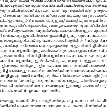
്ദ കൂമാരസ്വാമി (Ananda Coomaraswamy) ലോകത്തിന്‍് ഈ ച
ിക്കൊടുത്തത്. കേരളത്തിലെ നിരവധി ക്ഷേത്രങ്ങളിലെ ഭിത്തികളില
രുന്ന ചിത്രങ്ങള്‍ക്ക് മിച്ചം വന്ന ചന്ദനവും വിളക്കില്‍ നിന്നും തൂ
പ്രതലം എന്നതില്‍ ക്കവിഞ്ഞ് ശരാശരി മലയാളി ഒരു സാംഗത്യവും
നില്ല. ഈ അപൂര്‍വ്വ കലാപൊരുളുകള് കഥകളിയുടെ ആവിര്‍ഭാ
ആഭരണവും കിരീട ഭൂഷകള്‍ക്കും മാതൃകയായിരുന്നു എന്ന് വിസ്ന്മര
ക് അപ്/ആടയാഭരണവൃത്തിയ്ക്കും കഥാപാത്രങ്ങളുടെ മുഖത്ത
ള്‍ നല്‍കാനും ഈ ചിത്രങ്ങള്‍ ഉപകരിച്ചിരുന്നു. പുരാണ കഥാപാത്ര
ന മാതൃകകളല്ലെങ്കിലും പെര്‍ഫൊമിങ് ആര്‍ട്സിന് വര്‍ണ്ണസ
ം‍ നല്‍കുന്ന പ്രോടോ റ്റൈപുകളായിരുന്നു ഈ ഭിത്തി ച്ചിത്രങ്ങള
നില്‍ക്കുന്ന കേരളത്തിന്റെതു മാത്രമായ പുരാണങ്ങളുടെ ദര്‍ശന വി
ും ഭാരതത്തിലെ ഭിത്തിച്ചിത്രങ്ങളില്‍ രണ്ടാം സ്ഥനം നേടുന്നത
ാന്‍ കേരളത്തിനും ഇന്‍ഡ്യയ്ക്കും പുറത്തുനിന്നുള്ള കലാവിച
തുകളിലെയും നാല്‍പ്പതുകളിലേയും നവോത്ഥാനത്തിന്റെ ഭാഗമായി ക
റിച്ച് ബോധമുളവാക്കാന്‍ ഭാരതീയര്‍ക്ക് അവസരമൊരുക്കിയതി
ഴിതെളിച്ചു. എന്നാല്‍ അതിനും മുന്‍പേ വിഗ്രഹലക്ഷണശാസ്ത്ര (icono
ഹാരാജാവ് ക്ഷണിച്ചു വരുത്തി ക്ഷേത്രങ്ങളേയും പ്രതിമകളേയു
ിഷ്ഠമായി പഠിയ്ക്കാന്‍ അവസരമൊരുക്കി ഇന്നോളം കണ്ടതില്‍ വച്ച്
കഴിഞ്ഞത് വിസ്മരിക്കാവുന്നതല്ല.
വിധ്യമുള്ളവയാണ്. പ്രദോഷമൂര്‍ത്തിയുടൊപ്പം തന്നെ നേര്‍ വിപരീ
 ഭിത്തിയില്‍ ബ്രഹുത്തായ അനന്തശയനം. പുറത്തെ ഭിത്തിയില്‍