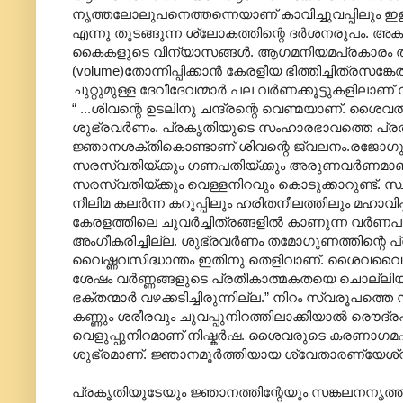
നൃത്തലോലുപനെത്തന്നെയാണ് കാവിച്ചുവപ്പിലും ഇളം പ
എന്നു തുടങ്ങുന്ന ശ്ലോകത്തിന്റെ ദര്‍ശനരൂപം. അകത്ത
കൈകളുടെ വിന്യാസങ്ങള്‍. ആഗമനിയമപ്രകാരം തൂവ
(volume)തോന്നിപ്പിക്കാന്‍ കേരളീയ ഭിത്തിച്ചിത്രസങ്
ചുറ്റുമുള്ള ദേവീദേവന്മാര്‍ പല വര്‍ണക്കൂട്ടുകളിലാണ്
“ ...ശിവന്റെ ഉടലിനു ചന്ദ്രന്റെ വെണ്മയാണ്. ശൈവ
ശുഭ്രവര്‍ണം. പ്രകൃതിയുടെ സംഹാരഭാവത്തെ പ്രത
ജ്ഞാനശക്തികൊണ്ടാണ് ശിവന്റെ ജ്വലനം.രജോഗുണപ
സരസ്വതിയ്ക്കും ഗണപതിയ്ക്കും അരുണവര്‍ണമാണ്. സ
സരസ്വതിയ്ക്കും വെള്ളനിറവും കൊടുക്കാറുണ്ട്
നീലിമ കലര്‍ന്ന കറുപ്പിലും ഹരിതനീലത്തിലും മഹാവ
കേരളത്തിലെ ചുവര്‍ച്ചിത്രങ്ങളില്‍ കാണുന്ന വര്
അംഗീകരിച്ചില്ല. ശുഭ്രവര്‍ണം തമോഗുണത്തിന്റെ പ്
വൈഷ്ണവസിദ്ധാന്തം ഇതിനു തെളിവാണ്. ശൈവവൈഷ്ണ
ശേഷം വര്‍ണ്ണങ്ങളുടെ പ്രതീകാത്മകതയെ ചൊല്ലിയുള
ഭക്തന്മാര്‍ വഴക്കടിച്ചിരുന്നില്ല.” നിറം സ്വരൂപ
കണ്ണും ശരീരവും ചുവപ്പുനിറത്തിലാക്കിയാല്‍ രൌദ്രപാ
വെളുപ്പുനിറമാണ് നിഷ്കര്‍ഷ. ശൈവരുടെ കരണാഗമപ്രകാ
ശുഭ്രമാണ്. ജ്ഞാനമൂര്‍ത്തിയായ ശ്വേതാരണ്യേശ്വര
പ്രകൃതിയുടേയും ജ്ഞാനത്തിന്റേയും സങ്കലനനൃത