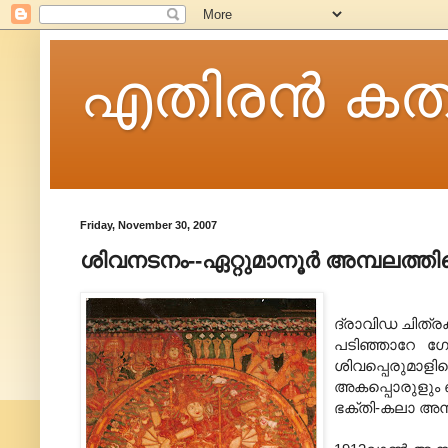
എതിരന്‍ കത
Friday, November 30, 2007
ശിവനടനം--ഏറ്റുമാനൂര്‍ അമ്പലത്തിലെ
ദ്രാവിഡ ചിത്രക
പടിഞ്ഞാറേ ഗോപ
ശിവപ്പെരുമാളി
അകപ്പൊരുളും ഒ
ഭക്തി-കലാ അനുഭ