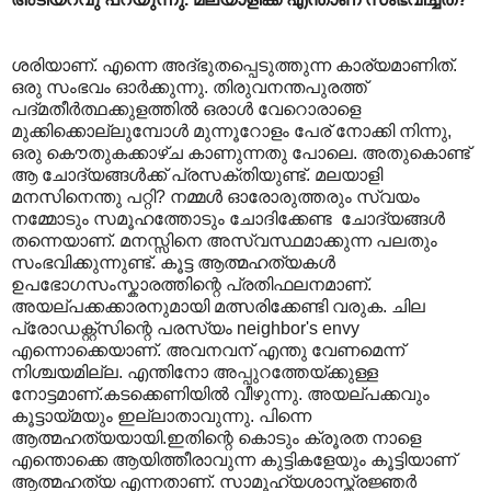
ശരിയാണ്. എന്നെ അദ്ഭുതപ്പെടുത്തുന്ന കാര്യമാണിത്.
ഒരു സംഭവം ഓര്‍ക്കുന്നു. തിരുവനന്തപുരത്ത്
പദ്മതീര്‍ത്ഥക്കുളത്തില്‍ ഒരാള്‍ വേറൊരാളെ
മുക്കിക്കൊല്ലുമ്പോള്‍ മുന്നൂറോളം പേര് നോക്കി നിന്നു,
ഒരു കൌതുകക്കാഴ്ച കാണുന്നതു പോലെ. അതുകൊണ്ട്
ആ ചോദ്യങ്ങള്‍ക്ക് പ്രസക്തിയുണ്ട്. മലയാളി
മനസിനെന്തു പറ്റി? നമ്മള്‍ ഓരോരുത്തരും സ്വയം
നമ്മോടും സമൂഹത്തോടും ചോദിക്കേണ്ട ‍ ചോദ്യങ്ങള്‍
തന്നെയാണ്. മനസ്സിനെ അസ്വസ്ഥമാക്കുന്ന പലതും
സംഭവിക്കുന്നുണ്ട്. കൂട്ട ആത്മഹത്യകള്‍
ഉപഭോഗസംസ്കാരത്തിന്റെ പ്രതിഫലനമാണ്.
അയല്പക്കക്കാരനുമായി മത്സരിക്കേണ്ടി വരുക. ചില
പ്രോഡക്റ്റ്സിന്റെ പരസ്യം neighbor's envy
എന്നൊക്കെയാണ്. അവനവന് എന്തു വേണമെന്ന്
നിശ്ചയമില്ല. എന്തിനോ അപ്പുറത്തേയ്ക്കുള്ള
നോട്ടമാണ്.കടക്കെണിയില്‍ വീഴുന്നു. അയല്പക്കവും
കൂട്ടായ്മയും ഇല്ലാതാവുന്നു. പിന്നെ
ആത്മഹത്യയായി.ഇതിന്റെ കൊടും ക്രൂരത നാളെ
എന്തൊക്കെ ആയിത്തീരാവുന്ന കുട്ടികളേയും കൂട്ടിയാണ്
ആത്മഹത്യ എന്നതാണ്. സാമൂഹ്യശാസ്ത്രജ്ഞര്‍