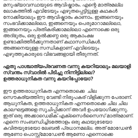
മനുഷ്യാവസ്ഥയുടെ ആവിഷ്കാരം. എന്റെ മാത്രമല്ല
ലോകത്തില്‍ എവിടേയും എഴുതപ്പെട്ടിട്ടുള്ള കഥകള്‍
നോക്കിയാലും ഈ ആവിഷ്കാരം കാണാം. ഇങ്ങനെയും
സംഭവിക്കാമല്ലൊ, ഇങ്ങനെയും പെരുമാറാമല്ലൊ,
ഇങ്ങനെയും പ്രതികരിക്കാമല്ലൊ എന്നൊക്കെ ഒരു
അദ്ഭുതം, ഒരു ഉല്‍ക്കണ്ഠ ഒരു ആകാംക്ഷ
ഉണ്ടാക്കിത്തീര്‍ക്കുന്നതാണ് കഥാസന്ധികള്‍.
അങ്ങനെയുള്ള സന്ധികളാണ് എവിടെയും
എഴുത്തുകാരുടെ വിഭവങ്ങളായി തീരുന്നത്.
ഏതു പാശ്ചാത്യപ്രവണത വന്നു കയറിയാലും മലയാളി
സ്വന്തം സ്വാദില്‍ പിടിച്ചു നിന്നിട്ടില്ലെ?
ഉത്തരാധുനികത വന്നു കയറിപ്പോയോ?
ഈ ഉത്തരാധുനികത എന്നതൊക്കെ ‍ ചില
സൌകര്യത്തിനു വേണ്ടി നിരൂപകര് വിളിക്കുന്ന പേരാണ്.
ആധുനികത, ഉത്തരാധുനികത എന്നതൊക്കെ ചില ചില
കാലഘട്ടങ്ങളെ സൂചിപ്പിക്കാന് അവര്‍ ഉപയോഗിക്കുന്നു.
ഇത് ഒരു അക്കാഡെമിക് എക്സൈര്‍സൈസ് മാത്രമാണ്.
എന്നെ സംബന്ധിച്ചിടത്തോളം ഒരു കഥയുടേയോ
കവിതയുടേയോ ലേബല്‍ പ്രധാനമല്ല. അത് മോഡേണ്‍
ആണോ പൊസ്റ്റ്മോഡേണ്‍ ആണോ എന്നൊക്കെ