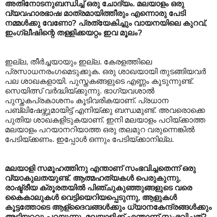
അതിനോടനുബന്ധിച്ച് ഒരു ചോദ്യം. മലയാളം ഒരു
വ്യവഹാരഭാഷ മാത്രമായിത്തീരും എന്നൊരു പേടി
നമ്മള്‍ക്കു വേണോ? പ്രത്യേകിച്ചും വായനയിലെ കുറവ്,
ഇംഗ്ലീഷിന്റെ തള്ളിക്കയറ്റം ഇവ മൂലം?
ഇല്ല, തീര്‍ച്ചയായും ഇല്ല. കേരളത്തിലെ
പ്രസാധനരംഗമെടുക്കുക. ഒരു ശാഖയായി തുടങ്ങിയവര്‍
പല ശാഖകളായി. പുസ്തകങ്ങളുടെ എണ്ണം കൂടുന്നുണ്ട്.
സെയിത്സ് വര്‍ദ്ധിയ്ക്കുന്നു. ഭാഗ്യവശാല്‍
പുസ്തകപ്രകാശനം കൂടിവരികയാണ്. പ്രധാന
പബ്ലിഷേഴ്സുമായിട്ട് എനിയ്ക്കു ബന്ധമുണ്ട്. അവരൊക്കെ
പുതിയ ശാഖകളിടുകയാണ്. ഇനി മലയാളം പഠിയ്ക്കാത്ത
മലയാളം പറയാനറിയാത്ത ഒരു തലമുറ വരുന്നെങ്കില്‍
പേടിയ്ക്കണം. ഇപ്പോള്‍ ഒന്നും പേടിയ്ക്കാനില്ല.
മലയാളി സമൂഹത്തിനു എന്താണ് സംഭവിച്ചതെന്ന് ഒരു
വ്യാകുലതയുണ്ട്. ആത്മഹത്യകള്‍ പെരുകുന്നു,
രാഷ്ട്രീയ ക്രൂരതയില്‍ പിഞ്ചുകുഞ്ഞുങ്ങളുടെ വരെ
കൈകാലുകള്‍ വെട്ടിയെറിയപ്പെടുന്നു, ആളുകള്‍
കൂട്ടത്തോടെ ആള്ദൈവങ്ങള്‍ക്കും ധ്യാനകേന്ദ്രങ്ങള്‍ക്കും
അടിയറവു പറയുന്നു. മലയാളിക്ക് എന്താണ് സംഭവിച്ചത്?