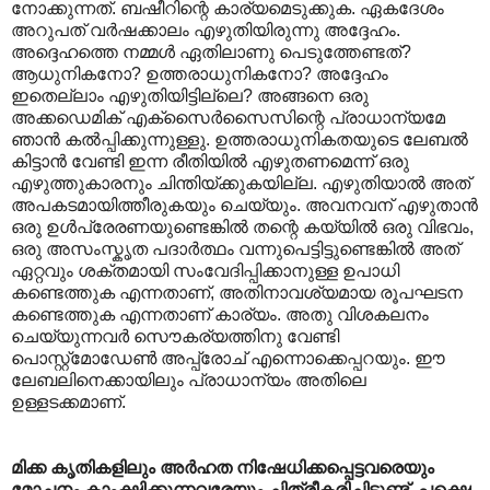
നോക്കുന്നത്. ബഷീറിന്റെ കാര്യമെടുക്കുക. ഏകദേശം
അറുപത് വര്‍ഷക്കാലം എഴുതിയിരുന്നു അദ്ദേഹം.
അദ്ദെഹത്തെ നമ്മള്‍ ഏതിലാണു പെടുത്തേണ്ടത്?
ആധുനികനോ? ഉത്തരാധുനികനോ? അദ്ദേഹം
ഇതെല്ലാം എഴുതിയിട്ടില്ലെ? അങ്ങനെ ഒരു
അക്കഡെമിക് എക്സൈര്‍സൈസിന്റെ പ്രാധാന്യമേ
ഞാന്‍ കല്‍പ്പിക്കുന്നുള്ളു. ഉത്തരാധുനികതയുടെ ലേബല്‍
കിട്ടാന്‍ വേണ്ടി ഇന്ന രീതിയില്‍ എഴുതണമെന്ന് ഒരു
എഴുത്തുകാരനും ചിന്തിയ്ക്കുകയില്ല. എഴുതിയാല്‍ അത്
അപകടമായിത്തീരുകയും ചെയ്യും. അവനവന് എഴുതാന്‍
ഒരു ഉള്‍പ്രേരണയുണ്ടെങ്കില്‍ തന്റെ കയ്യില്‍ ഒരു വിഭവം,
ഒരു അസംസ്കൃത പദാര്‍ത്ഥം വന്നുപെട്ടിട്ടുണ്ടെങ്കില്‍ അത്
ഏറ്റവും ശക്തമായി സംവേദിപ്പിക്കാനുള്ള ഉപാധി
കണ്ടെത്തുക എന്നതാണ്, അതിനാവശ്യമായ രൂപഘടന
കണ്ടെത്തുക എന്നതാണ് കാര്യം. അതു വിശകലനം
ചെയ്യുന്നവര്‍ സൌകര്യത്തിനു വേണ്ടി
പൊസ്റ്റ്മോഡേണ്‍ അപ്പ്രോച് എന്നൊക്കെപ്പറയും. ഈ
ലേബലിനെക്കായിലും പ്രാധാന്യം അതിലെ
ഉള്ളടക്കമാണ്.‍ ‍
മിക്ക കൃതികളിലും അര്‍ഹത നിഷേധിക്കപ്പെട്ടവരെയും
മോചനം കാംക്ഷിക്കുന്നവരേയും ചിത്രീകരിച്ചിട്ടുണ്ട്. പക്ഷെ