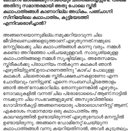
അതിനു സമാന്തരമായി അതു പോലെ സ്ത്രീ
കഥാ‍പാത്രങ്ങള്‍ കാണാറില്ല അധികം. പഞ്ചാഗ്നി
സിനിമയിലെ കഥാപാത്രം, കുട്ട്യേടത്തി
എന്നിവരൊഴിച്ചാല്‍?
അങ്ങനെയൊന്നുമില്ല.നമുക്കറിയാവുന്ന ചില
ജീവിതഖണ്ഡങ്ങളെടുത്താണ് എഴുതുന്നത്.നമ്മുടെ
മനസ്സിലേക്കു ചില കഥാപത്രങ്ങള്‍ കടന്നു വരും. നമ്മള്‍
കണ്ടൊ അറിഞ്ഞോ പരിചയമുള്ളവര്‍. സാദൃശ്യമുള്ള
കഥാപാത്രങ്ങളെ നമ്മള്‍ സൃഷ്ടിയ്ക്കും. അതേസമയം
സ്ത്രീകള്‍ക്കു പ്രാധന്യം നല്‍കുന്ന കഥകള്‍ ഞാന്‍
എഴുതിയിട്ടുണ്ട്.ഉദാഹരണത്തിനു “കാഴ്ച’ പോലുള്ള
കഥകള്‍. ചിലതൊക്കെ സ്ത്രീപക്ഷരചനകളാണോ എന്ന
ചോദ്യവും വന്നിട്ടുണ്ട്. എന്നെ സംബന്ധിച്ചിടത്തോളം
ഞാന്‍ അത് നോക്കാറില്ല. തോന്നുന്നെങ്കില്‍ എഴുതും.
നോവലുകളില്‍ വന്നത് ചില പ്രോടോടൈപ് ആണ്.നാട്ടില്‍
നടക്കുന്ന ചില സംഭവങ്ങളുമുണ്ട്. അസുരവിത്തിലെ
ഗോവിന്ദന്‍കുട്ടി അങ്ങനെയൊരു പ്രോടൊഗണിസ്റ്റ് ആണ്,
ഏകദേശം സമാനമായ ഒരു കഥാപാത്രം ആ
കാലഘട്ടത്തില്‍ ഉണ്ടായിരുന്നത് എഴുതുമ്പോള്‍ മന‍സ്സില്‍
ഉണ്ടായിരുന്നു. അങ്ങനെ ഡോമിനേറ്റ് ചെയ്യുന്ന
കഥാപാത്രങ്ങള്‍ വന്നു കയറിയതിനാല്‍, അവര്‍ കൂടുതലും