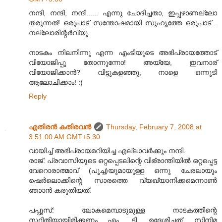
നന്ദി, നന്ദി, നന്ദി...... എന്നു ചോദിച്ചതാ, ഇപ്പഴാണല്ലോ
തരുന്നത്! ഒരുപാട് സന്തോഷമായി സുഹൃത്തേ ഒരുപാട്...
നല്ലോരിന്റര്‍വ്യൂ.
നാടകം നിലനിന്നു എന്ന എംടിയുടെ അഭിപ്രായത്തോട്
വിയോജിപ്പു തോന്നുന്നോ! അയ്യേ, ഇവനാര്
വിയോജിക്കാന്‍? വിട്ടുകളഞ്ഞു, നാളെ ഒന്നൂടി
ആലോചിക്കാം! :)
Reply
എതിരന്‍ കതിരവന്‍
Thursday, February 7, 2008 at
3:51:00 AM GMT+5:30
വായിച്ച് അഭിപ്രായമറിയിച്ച എല്ലാവര്‍ക്കും നന്ദി.
രാജ്: പ്രവാസിയുടെ ഒറ്റപ്പെടലിന്റെ വിഭ്രാന്തിയില്‍ ഒറ്റപ്പെട്ട
വേറൊരാത്മാവ് (പൂച്ച)യുമായുള്ള ഒന്നു ചേരലായും
ഷെര്‍ലൊക്കിന്റെ സാരത്തെ വ്യഖ്യാനിക്കമെന്നാണ്‍
ഞാ‍ാന്‍ കരുതിയത്.
പപ്പൂസ്: ലോകമെമ്പാടുമുള്ള നാടകത്തിന്റെ
സ്ഥിതിയായിരിക്കണം എം. ടി. ഉദ്ദേശിച്ചത്. സിനിമ