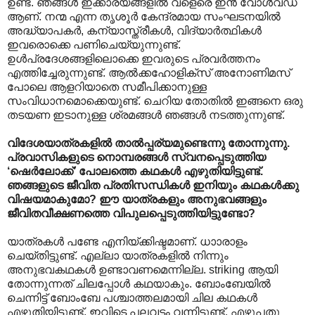
ഉണ്ട്. ഞങ്ങള്‍ ഇക്കാര്യങ്ങളില്‍ വളെരെ ഇന്‍ വോള്‍വ്ഡ്
ആണ്. നന്മ എന്ന തൃശൂര്‍ കേന്ദ്രമായ സംഘടനയില്‍
അദ്ധ്യാപകര്‍, കന്യാസ്ത്രീകള്‍, വിദ്യാര്‍ത്ഥികള്‍
ഇവരൊക്കെ പണിചെയ്യുന്നുണ്ട്.
ഉള്‍പ്രദേശങ്ങളിലൊക്കെ ഇവരുടെ പ്രവര്‍ത്തനം
എത്തിച്ചേരുന്നുണ്ട്. ആല്‍ക്കഹോളിക്സ് അനോണിമസ്
പോലെ ആളറിയാതെ സമീപിക്കാനുള്ള
സംവിധാനമൊക്കെയുണ്ട്. ചെറിയ തോതില്‍ ഇങ്ങനെ ഒരു
തടയണ ഇടാനുള്ള ശ്രമങ്ങള്‍ ഞങ്ങള്‍‍ നടത്തുന്നുണ്ട്.
വിദേശയാത്രകളില്‍ താല്‍പ്പര്യമുണ്ടെന്നു തോന്നുന്നു.
പ്രവാസികളുടെ നൊമ്പരങ്ങള്‍ സ്വനപ്പെടുത്തിയ
‘ഷെര്‍ലോക്ക്’ പോലത്തെ കഥകള്‍ എഴുതിയിട്ടുണ്ട്.
ഞങ്ങളുടെ ജീവിത പ്രതിസന്ധികള്‍ ഇനിയും കഥകള്‍ക്കു
വിഷയമാകുമോ? ഈ യാത്രകളും അനുഭവങ്ങളും
ജീവിതവീക്ഷണത്തെ വിപുലപ്പെടുത്തിയിട്ടുണ്ടോ?
യാത്രകള്‍ പണ്ടേ എനിയ്ക്കിഷ്ടമാണ്. ധാ‍ാരാളം
ചെയ്തിട്ടുണ്ട്. എല്ലാ യാത്രകളില്‍ നിന്നും
അനുഭവകഥകള്‍ ഉണ്ടാവണമെന്നില്ല. striking ആയി
തോന്നുന്നത് ചിലപ്പോള്‍ കഥയാകും. ബോംബേയില്‍
ചെന്നിട്ട് ബോംബേ പശ്ചാത്തലമായി ചില കഥകള്‍
എഴുതിയിട്ടുണ്ട്. ഇവിടെ പലവട്ടം വന്നിട്ടുണ്ട്. എഴുപതു