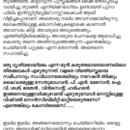
തുടങ്ങിയത്. കിട്ടാവുന്ന പുസ്തകങ്ങള്‍ ഒക്കെ തേടിപ്പിടിച്ച്
വായിച്ചു തുടങ്ങി. എനിയ്ക്ക് ഭാഗ്യം ഉണ്ടായത് പൂനാ
ഫിലിം ഇന്‍സ്റ്റിറ്റ്യൂട്ടില് ഗസ്റ്റ് ലെക്ചര്‍ ആയി
വിളിച്ചപ്പോഴാണ്. അതൊരു നല്ല അവസരമായിരുന്നു.
ലോകത്തിലുള്ള ക്ലാസിക്കുകളൊക്കെ കാണാന്‍
അവസരം കിട്ടി. അവരുടെ അടുത്തെങ്ങും
എത്തിയിട്ടില്ലെങ്കിലും അവരുടെ രചനകളെ ആരാധിച്ചു
കൊണ്ടു തന്നെ അതിനടുത്തെത്തുന്ന എന്തെങ്കിലും
ചെയ്യാന്‍ പറ്റുമോ എന്ന തോന്നല്‍. അതെന്നെ
സഹായിച്ചു.‍
ഒരു ദൃശ്യമാദ്ധ്യമം എന്ന മുന്‍ കരുതലോടെയാണല്ലൊ
തിരക്കഥകള്‍ എഴുതുന്നത്. വളരെ വ്യത്യസ്തമായ
സമീപനവും സംവിധാനശൈലിയും നറേഷന്‍ ട്രിക്കും
കൈവശമുള്ള സേതുമാധവന്‍, പി. എന്‍. മേനോന്‍, ഐ.
വി. ശശി, ഭരതന്‍ , വിന്‍സെന്റ്, ഹരിഹരന്‍
ഇങ്ങനെയുള്ളവര്‍ക്കുവേണ്ടി എഴുതുമ്പോള്‍ മനസ്സിലുള്ള
വിഷ്വല്‍ സെന്‍സിബിലിറ്റി മാറ്റിയെഴുതണോ?
എന്തെങ്കിലും കോമ്പ്രമൈസ്........
ഇല്ല ഇല്ല. അങ്ങനെയൊന്നും ചെയ്യാറില്ല. ഒരാളു
വന്നു അയാള്‍‍ക്ക് സ്യൂടബിള്‍ ആയതെഴുതുന്നു ,