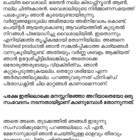
ചെയ്ത വൈശാലി. ഭരതന്‍ നല്ല ക്രാഫ്റ്റ്സ്മാന്‍ ആണ്‍,
നല്ല ചിത്രകാരന്‍. വൈശാലിയുടെ നിര്‍മ്മാണസമയത്ത്
പലപ്പോഴും ഞാന്‍ കൂടെയുണ്ടായിരുന്നു.
വര്‍ണ്ണങ്ങളോടുല്ല അമിതമായ അഭിനിവേശം കൊണ്ട്,
പെയ്ന്റര്‍ ആയതുകൊണ്ടു ആവശ്യത്തില്‍ കൂടുതല്‍
നിറങ്ങള്‍ പ്രയോഗിച്ചു വൈശാലിയില്‍. ഇതൊന്നും
എനിയ്ക്കത്ര തൃപ്തികരമായി തോന്നിയില്ല. അങ്ങനെ
finished productല്‍ ഞാന്‍ സങ്കല്‍പ്പിക്കാത്ത കാര്യങ്ങള്‍
വന്നുകൂടിയിട്ടുണ്ട്. അത്രയും വര്‍ണ്ണ ശബളം ആക്കിയത്
ഞാന്‍ ഉദ്ദേശിച്ചിട്ടില്ലെങ്കിലും അതൊക്കെ
ഒരോരുത്തരുടേയും വ്യക്തിത്വം. ഞാന്‍
കുറ്റപ്പെടുത്തുകയല്ല. തെറ്റോ ശരിയോ എന്ന
അര്‍ത്ഥത്തിലുമല്ല. പറഞ്ഞുവരുന്നത് ഫിനിഷ്ഡ്
പ്രോഡക്റ്റില്‍ ചില മാറ്റങ്ങള്‍ കാണാമെന്നാണ്.
പക്ഷേ ഇതിലൊക്കെ മനസ്സറിഞ്ഞോ അറിയാതെയോ ഒരു
സംവേദനം നടന്നതായിട്ടാണ് കാണുമ്പോള്‍ തോന്നുന്നത്.
അതെ അതെ. തുടക്കത്തില്‍ ഞങ്ങള്‍ ഇരുന്നു
സംസാരിക്കുമെന്നു പറഞ്ഞല്ലൊ. പി. എന്‍.
മേനോനുമായി ഞാന്‍ ചെയ്തിട്ടുള്ള ഓളവും തീരവും
മലയാളചലച്ചിത്ര ചരിത്രത്തിലെ