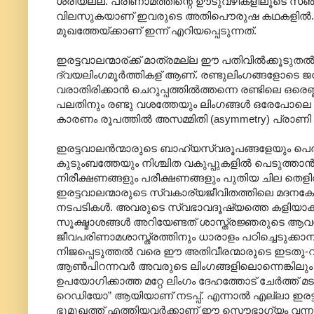
ശരിയല്ല. പരിണാമത്തിന്റെ ഊടുവഴികളിലൂടെ സഞ്ചരി
വിലസുകയാണ് ഇവരുടെ അതിപൌരുഷ കഥകളില്‍. ഇ
മുഖത്തേയ്ക്കാണ് ഇന്ന് എറിയപ്പെടുന്നത്.
ഇരട്ടവാലന്മാര്ക്ക് മാത്രമല്ല ഈ പതിവില്‍ക്കൂടുതല്‍ 
ദ്വയലിംഗമൂര്‍ത്തികള് ആണ്. രണ്ടുലിംഗങ്ങളോടെ ജനി
വരാതിരിക്കാന്‍ ചെറുപ്പത്തില്‍ത്തന്നെ രണ്ടിലെ ഒരെണ്ണ
പലതിനും രണ്ടു വശത്തേയും ലിംഗങ്ങള്‍ ഒരേപോലെ
കാരണം രൂപത്തില്‍ അസമ്മിതി (asymmetry) പ്രാണി (inse
ഇരട്ടവാലന്‍ന്മാരുടെ ബാഹ്യസ്വരൂപങ്ങളേയും പെ
കുടുംബത്തേയും നിശ്ചിത വകുപ്പുകളില്‍ പെടുത്താന്‍
നിരീക്ഷണങ്ങളും പരീക്ഷണങ്ങളും പുതിയ ചില തെള
ഇരട്ടവാലന്മാരുടെ സ്വകാര്യജീവിതത്തിലെ മദനക
നടപടികള്‍. അവരുടെ സ്വഭാവദൂഷ്യത്തെ കളിയാക്ക
സൂക്ഷ്മാശങ്ങള്‍ അറിയേണ്ടത് ശാസ്ത്രജ്ഞരുടെ ആവശ്
ജീവപരിണാമശാസ്ത്രത്തിനും ധാരാളം പഠിച്ചെടുക്കാനു
നിജപ്പെടുത്തല്‍ വരെ ഈ അതിവീരന്മാരുടെ ഇടതു-വലത
ആണ്‍പിറന്നവര്‍ അവരുടെ ലിംഗങ്ങളിലൊന്നെങ്കിലും ഇണചേ
ഉപയോഗിക്കാത്ത മറ്റേ ലിംഗം ദേഹത്തോട് ചേര്‍ത്ത് മ
റെഡിയോ” ആയിയാണ് നടപ്പ്. എന്നാല്‍ എല്ലാ ഇരട്
ഭൂമുഖത്ത് എത്തിയവര്‍ക്കാണ് ഈ സൌഭാഗ്യം വന്നു 