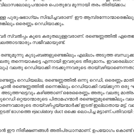
 ഈ വിലാസലോലുപന്മാരെ പൊതുവേ മൂന്നായി തരം തിരിയ്ക്കാം:
ുള്ള പുരുഷഭാഗ്യം സിദ്ധിച്ചവരാണ് ‍ ഈ ആമ്പ്രന്നോന്മാരെങ്കിലും
്കിലും ഒരെണ്ണം റെഡിയാക്കും.
വര്‍‍ സ്വല്‍പ്പം കൂടെ കരുതലുള്ളവരാണ്. രണ്ടെണ്ണത്തില്‍ ഏതെങ്കി
വലത്താടന്മാരും സജീവമായുണ്ട്.
ള്ളൂ. രണ്ടുമൂന്നു കുടുംബങ്ങളുണ്ടെങ്കിലും എല്ലാം അടുത്ത ബന്ധുക
് വലതു തന്നെയാകട്ടെ എന്നായി ഇവരുടെ തീരുമാനം. ഇവരെല്ലാ
ങ്കിലും) വലതു റെഡിയാക്കി നടക്കുന്നവരുടെ തായ്‌വഴിയാണെന്ന
, രണ്ടെണ്ണം റെഡിയല്ല, രണ്ടെണ്ണത്തില്‍ ഒന്നു റെഡി, ഒരെണ്ണം മാ
‍ രണ്ടെണ്ണത്തില്‍ ഒന്നെങ്കിലും റെഡിയാക്കി വയ്ക്കുന്ന ഒരു ഘട
ന്ന അടുത്തഘട്ടവും കഴിഞ്ഞാണ് ഒരേഒരെണ്ണം അതും വലതു മാത്ര
വലതുറെഡി ഒറ്റയാന്മാരുടെ പിതാമഹന്മാര്‍ രണ്ടെണ്ണമുണ്ടെങ്കിലും വ
വമാരുടെ തായ്‌വഴിപ്പയ്യന്മാര്‍ക്ക് ഇടത് ഇല്ലാതായ മട്ട്. 
ത് ഭാഗത്തെ ejaculatory duct ഒക്കെ ലൊപിച്ച മട്ടാണ്.പതിവായ
ാന്‍ ഈ നിരീക്ഷണങ്ങള്‍ അതിപ്രധാനമാണ്. ഉപയോഗം കൊണ്ട് 