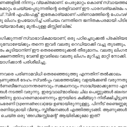
ഹരണങ്ങളില്‍ നിന്നും വ്യക്തമാണ്. പെരുമാറ്റം കൊണ്ട് സ്വായത്
ാറ്റം ചെയ്യപ്പെടുന്നതിന്റെ തെളിവാണ് ഈ പാരമ്പര്യക്രമം എ
്‍ഡ്്വിന്‍‍ എഫ്ഫെക്റ്റ്” ഇതേകാര്യമാണ് പരിണാമത്തിന്റെ പോംവഴ
വലതു ലിംഗം ഉപയോഗിച്ച് പരിചയം വന്നതിനെ ജനിതകപരമായി പിടിച്
യന്മാര്‍ക്കു മുന്‍പുള്ള മിസ്സിങ് ലിങ്ക്.
ോഗിക്കുന്നത് സ്വാഭാവികമായാണ്, ഒരു പഠിച്ചെടുക്കല്‍ പ്രക്രിയ
യുമ്പോഴേയ്ക്കും തന്നെ ഇവര്‍ വലതു റെഡിയാക്കി വച്ചു തുടങ്ങു
്റപരം കൂടിയാന്ണ് ഈ തെരഞ്ഞെടുക്കല്‍ തീരുമാനം. വല‍തു ലിം
്ഷണത്തിനു വേണ്ടി ഇവരിലെ വലതു ലിംഗം മുറിച്ചു മാറ്റി നോക്കി
ക്കാന്‍ പരിശീലിച്ചു.
ന്നവരെ പരിണാമവിധി തെരഞ്ഞെടുത്തു എന്നതിന് തല്‍ക്കാലം
ങള്‍‍ ദേഹം സ്വല്‍പ്പം വലത്തേയ്ക്കു വളയ്ക്കേണ്ടി വരുന്നത
രിപൂര്‍ണബീജസ്ഥാനന്തരണവും സങ്കലനവും സാദ്ധ്യമാക്കുന്നോ എന്
്‍ നടത്തി വരുന്നു. ഇരട്ടവാല്ന്മാരിലെ ചില പെണ്ണുങ്ങള്‍ atavis
്തിനു ഉദാഹരണമാണെന്നും ഈയിടെ കമിമ്യുറ നിരീക്ഷിച്ചിട്ടുണ്ട
ി (spermathecca)യേ ഉണ്ടായിരുന്നുള്ളു, പിന്നീട് രണ്ടെണ്ണമുള
ണിയുമായി വീണ്ടും സ്ത്രീജനങ്ങള്‍ എത്തിത്തുടങ്ങി. ആണുങ്ങള്
്‍ ചെയ്ത ഒരു ‘അഡ്ജസ്റ്റ്മെന്റ്’ ആയിരിക്കുമോ ഇത്?