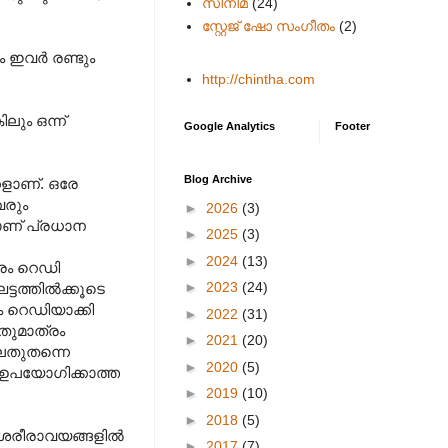
സിനിമ
(24)
സ്റ്റേജ് ഷോ സംഗീതം
(2)
 ഇവര്‍ രണ്ടും
http://chintha.com
ലും ഒന്ന്
Google Analytics
Footer
Blog Archive
്കളാണ്. ഒരേ
വരും
►
2026
(3)
താണ് പ്രധാന
►
2025
(3)
►
2024
(13)
ത്രം റെഡി
►
2023
(24)
്ടത്തില്‍ക്കൂടെ
ം റെഡിയാക്കി
►
2022
(31)
ലതുമാത്രം
►
2021
(20)
വലതുതന്നെ
►
2020
(5)
ി ഉപയോഗിക്കാത്ത
►
2019
(10)
►
2018
(5)
ശരീരാവയങ്ങളില്‍
►
2017
(7)