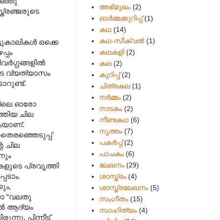
ിഞ്ഞു
അഭിമുഖം
(2)
്രഞ്ജരുടെ
ഓർമ്മക്കുറിപ്പ്
(1)
കഥ
(14)
കഥ-സീക്വല്‍
(1)
്ടുകാലികള്‍ ഒക്കെ
കഥകളി
(2)
പ്പം
്‍ഗ്ഗങ്ങളില്‍
കല
(2)
ടെ വ്യത്യാസം
കുറിപ്പ്
(2)
ാറുണ്ട്.
ചിത്രകല
(1)
നർമ്മം
(2)
വയിലെ ഓരോ
നാടകം
(2)
ത്തിയ ചില
നീണ്ടകഥ
(6)
കയാണ്.
നൃത്തം
(7)
െരഞ്ഞെടുപ്പ്
പകര്‍പ്പ്
(2)
െ ചില
പാചകം
(6)
നും
ലേഖനം
(29)
ുകളുടെ പ്രവൃത്തി
പെടാം.
ശാസ്ത്രം
(4)
ും,
ശാസ്ത്രലേഖനം
(5)
 യോ “വലതു
സംഗീതം
(15)
്‍ ആദ്യം
സാഹിത്യം
(4)
്നു. പിന്നീട്