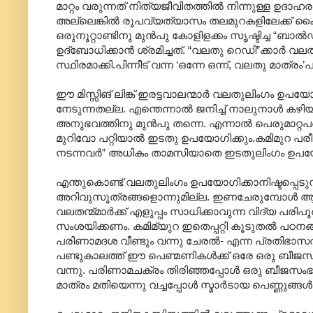
മാറ്റം വരുന്നത് നിത്യജീവിതത്തില്‍ നിന്നുള്ള ഉദാ
അല്ലെങ്കില്‍ രൂപവ്യത്യാസം തലമുറകളിലേക്ക് കൈമ
ഒരുനൂറ്റാണ്ടിനു മുന്‍പു കോളിളക്കം സൃഷ്ടിച്ച “ബാല
ഉദ്ബോധിക്കാന്‍ ശ്രമിച്ചത്. “വലതു റെഡി”ക്കാര്‍ 
സ്ഥിരമാക്കി.പിന്നീട് വന്ന ‘ഒന്നേ ഒന്ന്, വല‍തു മാത്രം’പയ്
ഈ മിസ്സിങ് ലിങ്ക് ഇരട്ടവാലന്മാര്‍ വലതുലിംഗം ഉപയ
നേടുന്നതല്ല. എന്തെന്നാല്‍ ജനിച്ച് നാലുനാള്‍ കഴി
അനുഭവത്തിനു മുന്‍പു തന്നെ. എന്നാല്‍ പെരുമാറ
മുറിവോ പറ്റിയാല്‍ ഇടതു ഉപയോഗിക്കും.കമിമുറ പരീക
നടന്നവര്‍” അധികം താമസിയാതെ ഇടതുലിംഗം ഉപയോഗി
എന്തുകൊണ്ട് വലതുലിംഗം ഉപയോഗിക്കാനിഷ്ടപ്പെടു
അറിവുസൂത്രങ്ങളൊന്നുമില്ല. ഇണചേരുമ്പോള്‍ ആണുങ്
വലതന്മ്മാര്‍ക്ക് എളുപ്പം സാധിക്കാവുന്ന വിദ്യ പ
സംശയിക്കണം. കമിമ്യുറ ഇതെപ്പറ്റി കൂടുതല്‍ പഠനങ്ങള
പരിണാമദശ വീണ്ടും വന്നു ചേരല്‍- എന്ന പ്രതിഭാസത
പണ്ടുകാലത്ത് ഈ പെണ്മണികള്‍ക്ക് ഒരേ ഒരു ബീജസംഭരണ
വന്നു. പരി‍ണാമചക്രം തിരിഞ്ഞപ്പോള്‍ ഒരു ബീജസംഭര
മാത്രം മതിയെന്നു വച്ചപ്പോള്‍ സ്മാര്‍ടായ പെണ്ണുങ്ങള