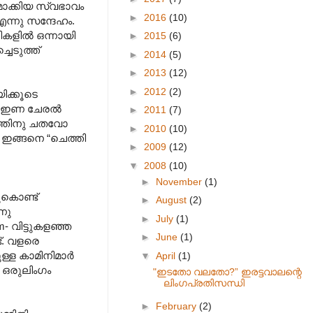
തമാക്കിയ സ്വഭാവം
►
2016
(10)
ന്നു സന്ദേഹം.
ികളില്‍ ഒന്നായി
►
2015
(6)
ചെടുത്ത്
►
2014
(5)
►
2013
(12)
►
2012
(2)
യിക്കൂടെ
ം, ഇണ ചേരല്‍
►
2011
(7)
ഗത്തിനു ചതവോ
►
2010
(10)
. ഇങ്ങനെ “ചെത്തി
►
2009
(12)
▼
2008
(10)
►
November
(1)
ുകൊണ്ട്
►
August
(2)
നു
►
July
(1)
m- വിട്ടുകളഞ്ഞ
►
June
(1)
്. വളരെ
്ള കാമിനിമാര്‍
▼
April
(1)
‍ ഒരുലിംഗം
"ഇടതോ വലതോ?” ഇരട്ടവാല‍ന്റെ
ലിംഗപ്രതിസന്ധി
►
February
(2)