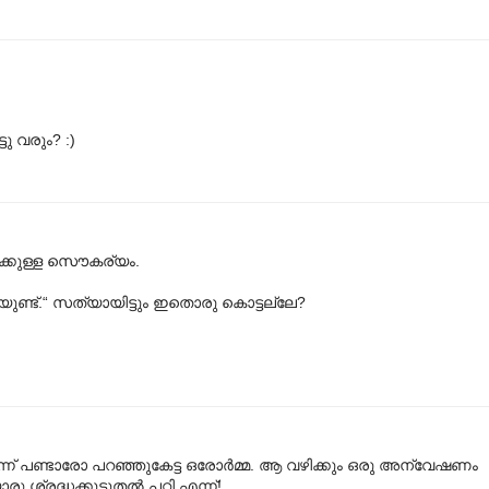
ു വരും? :)
‍ക്കുള്ള സൌകര്യം.
യുണ്ട്.“ സത്യായിട്ടും ഇതൊരു കൊട്ടല്ലേ?
ന് പണ്ടാരോ പറഞ്ഞുകേട്ട ഒരോര്‍മ്മ. ആ വഴിക്കും ഒരു അന്വേഷണം
ു ശ്രദ്ധക്കൂടൂതല്‍ പറ്റി എന്ന്!