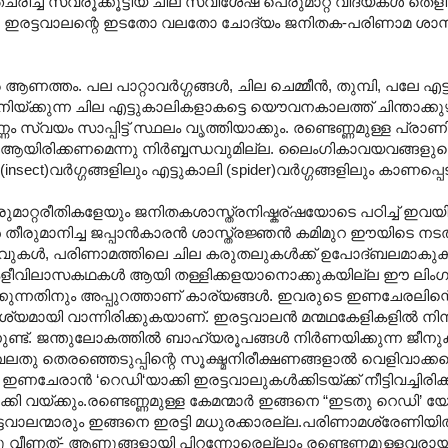
ച്ച് സ്വരൂക്കൂട്ടിയ ചില സവിശേഷ പെരുമാറ്റ വിദ്യകള്‍ തെള
രട്ടവാലന്റെ ഇടതോ വലതോ ചോദ്യം ജനിതക-പരിണാമ ശാസ്ത
ആണത്തം. പല പാറ്റാവര്‍ഗ്ഗങ്ങള്‍, ചില ചെമ്മീന്‍, തുമ്പി, പലേ എട
യ്ക്കുന്ന ചില എട്ടുകാലികളാകട്ടെ യൌവനകാല‍ത്ത് ചിന്താക്കുഴ
ം സ്വയം സാപ്പിട്ട് സ്ഥലം വൃത്തിയാക്കും. രണ്ടെണ്ണമുള്ള പ്രാണിവര
 ആയിരിക്കണമെന്നു നിര്‍ബ്ബന്ധവുമില്ല. ലൈംഗികാവയവങ്ങളു
ct)വര്‍ഗ്ഗങ്ങളിലും എട്ടുകാലി (spider)വര്‍ഗ്ഗങ്ങളിലും കാണപ്പെട
രുമാറ്റരീതികളേയും ജനിതകശാസ്ത്രനിഷ്കര്ഷയോടെ പഠിച്ച് ഇ
 തീരുമാനിച്ച ജപ്പാന്‍കാരന്‍‍ ശാസ്ത്രജ്ഞന്‍ കമിമുറ ഈയിടെ നട
ിവുകള്‍, പരിണാമത്തിലെ ചില കരുതലുകള്‍ക്ക് ഉപോദ്ബലമാകു
േളീവിലാസകഥകള്‍ ആയി തള്ളിക്കളയാനൊക്കുകയില്ല ഈ ലിംഗത
ുന്നതിനും അപ്പുറത്താണ് കാര്യങ്ങള്‍. ഇവരുടെ ഇണചേരലിന്റ
യമായി വാന്നിരിക്കുകയാണ്. ഇരട്ടവാലന്‍‍ മന്മഥകേളികളില്‍ നിന്
ണ്ട്. ജന്തുലോകത്തില്‍ ബാഹ്യരൂപങ്ങള്‍ നിര്‍ണയിക്കുന്ന ജീന
ു തെരഞ്ഞെടുപ്പിന്റെ സൂക്ഷ്മനിരീക്ഷണങ്ങളാല്‍ വെളിവാക്കപ്
രാന്‍ ‘റെഡി‘യാക്കി ഇരട്ടവാലുകള്‍ക്കിടയ്ക്ക് നീട്ടിവച്ചിരിക്ക
ടക്കി വയ്ക്കും.രണ്ടെണ്ണമുള്ള കേമന്മാര്‍ ഇങ്ങനെ “ഇടതു റെഡി’
ടവാലന്മാരും ഇങ്ങനെ ഇരട്ടി മധുരക്കാരല്ല.പരിണാമശ്രേണിയില
വീണത്- ആണുങ്ങളായി പിറന്നോരെല്ലാം രണ്ടെണ്ണമുള്ളവരായിരുന