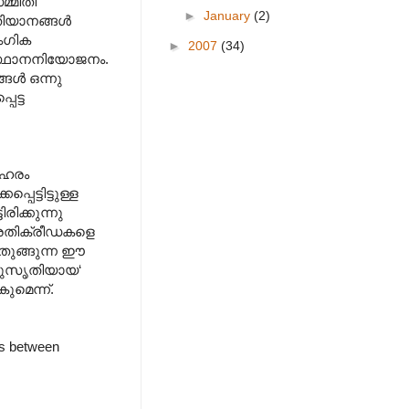
്മിതി
►
January
(2)
ിയാനങ്ങള്‍
ംഗിക
►
2007
(34)
രസ്ഥാനനിയോജനം.
ള്‍ ഒന്നു
െട്ട
െ ഹരം
പെട്ടിട്ടുള്ള
ിക്കുന്നു
ഈ രതിക്രീഡകളെ
തുങ്ങുന്ന ഈ
 കുസൃതിയായ‘
മെന്ന്.
ps between