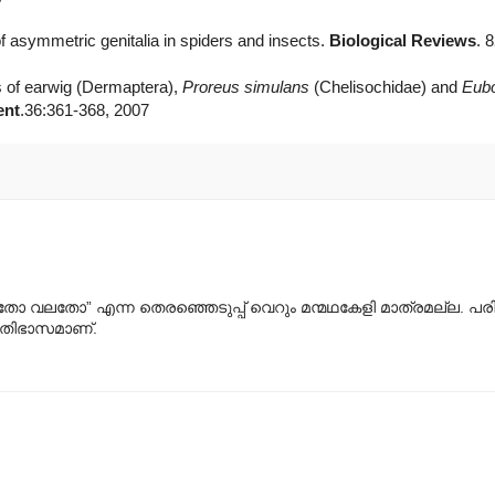
of asymmetric genitalia in spiders and insects.
Biological Reviews
. 
s of earwig (Dermaptera),
Proreus simulans
(Chelisochidae) and
Eubo
ent
.36:361-368, 2007
ഇടതോ വലതോ” എന്ന തെരഞ്ഞെടുപ്പ് വെറും മന്മഥകേളി മാത്രമല്ല. പ
്രതിഭാസമാണ്.