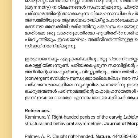
പെരുമാറ്റം ജനിതകസിസ്റ്റത്തില്‍ വരുത്തുന്ന പ്രഭ
(asymmetry) നിരീക്ഷണങ്ങള്‍ സഹായിക്കുന്നു. പ്
പരിണാമത്തിന്റെ ഭാഗമാകുന്ന വിശേഷസന്ധികള്‍ പ
അസമ്മിതിയുടെ ആവശ്യകതയ്ക്ക് ഉപോല്‍ബലമാകുന്
രണ്ട് ഈ അസമ്മിതി ശരീരത്തിനു പ്രദാനം ചെയ്യുന്ന 
മാത്രമോ ഒരു വശത്തുമാത്രമോ ആയിത്തീര്‍ന്നാല്‍ മ
പ്രവൃത്തിയും. ഇവയെല്ലാം അതിജീവനത്തിനുള്ള
സ്വാധീനമണ്യ്ക്കുന്നു.
ഇരട്ടവാലനിലും എട്ടുകാലികളിലും മറ്റു പ്രാണിവര്‍ഗ
കൊള്ളിയ്ക്കുന്നുണ്ട്. പഠിയ്ക്കപ്പെടുന്ന സാമ്പിളിന്റെ 
അറിവിന്റെ ബാഹുല്യവും വിസ്തൃതിയും, അസമ്മിതി പ
(convergent evolution-ബന്ധുക്കാരല്ലെങ്കിലും 
പരീക്ഷണശാലകളിലെ സൂക്ഷ്മവിശകലനത്തിനു ഇടയാക്
ചെറുജന്മങ്ങള്‍ പരിണാമത്തിന്റെ മഹാരഹസ്യങ്ങള്‍
ഇന്ന് ഇടതോ വലതോ’ എന്ന പോലത്ത കളികള്‍ ആധുനി
References:
Kamimura Y. Right-handed penises of the earwig
Labidur
structural and behavioral asymmetries.
Journal of Mor
Palmer, A. R. Caught right-handed.
Nature
, 444:689-692