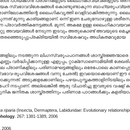
ാവങ്ങള്‍‍ പഠിയ്ക്കാന്‍ പ്രാണികളുടെ ലൈംഗികാവയവങ്ങളുടെ അസമ
രത്യേക സ്വഭാവവിശേഷങ്ങള്‍ കൊണ്ടുണ്ടാകുന്ന ബാഹ്യരൂപവ്യത
്രാണിലോകത്തിന്റെ ലൈംഗികവൃത്തി വെളിവാക്കിത്തരുന്നു. ലൈ
നത് മൂന്നു കാര്യങ്ങളാണ്. ഒന്ന് ഇണ ചേരുമ്പോഴുള്ള ശരീ
പ്രാവര്‍ത്തികനേട്ടങ്ങള്‍. മൂന്ന്, അകമേ ഉള്ള ലൈംഗികാവയവങ്ങ
റ്റു അവയവ്ങ്ങള്‍ നേടുന്ന ഇടവും അതുകൊണ്ട് അവയുടെ മെച്ചപ്പ
 തെരഞ്ഞെടുപ്പുപ്രക്രിയയില്‍ സവിശേഷവും അധികതമവുമായ
്ഗങ്ങളിലും നടത്തുന്ന ലിംഗസ്വരൂപപഠനങ്ങള്‍‍ ശാസ്ത്രജ്ഞന്മാര
എണ്ണം വര്‍ദ്ധിപ്പിക്കാനുള്ള എളുപ്പം, റ്റാക്സോണൊമിയില്‍ ശേഖരിക്കപ്
ല പ്രാണികളിലും പരിണാമഘട്ടങ്ങളിലും ഒരേപോലെ കാണപ്പെട്ടിര
ഒരേ സ്വഭാവ-രൂപവിശേഷങ്ങള്‍ വന്നു ചേരല്‍) ഇവയൊക്കെയാണ് 
കുന്നത്. അടുക്കളക്കോണിലും പഴയപുസ്തകത്താളിനിടയിലും ഒ
 പേറി നടപ്പാണ്. അല്ലെങ്കില്‍ ആരു വിചാരിച്ചു ഇവരുടെ വഷള്
ക ജനിതക ശാസ്ത്രത്തിനും പരിണാമ പാഠങ്ങള്‍ക്കും കളരിയാകു
a riparia
(Insecta, Dermaptera, Labiduridae: Evolutionary relationshi
phology
. 267: 1381-1389, 2006
, 2006