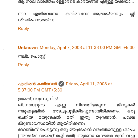
ആ നാല് വശത്തും ള്ളോരടെ കാര്യങ്ങ്ട് എഴ്ന്നള്ളിയ്ക്ക്യാ...
ന്താ.. എതിരവനോ.. കതിരവനോ...ആരായ്യാലും.. ശ്ശി
ശീഘ്രം നടത്ത്വാ...
Reply
Unknown
Monday, April 7, 2008 at 11:38:00 PM GMT+5:30
നല്ല പൊസ്റ്റ്
Reply
എതിരന്‍ കതിരവന്‍
Friday, April 11, 2008 at
5:37:00 PM GMT+5:30
ഉമേഷ്, സു/സുനില്‍:
ലിംഗങ്ങളുടെ എണ്ണ നിശ്ചയിജ്ജുന്ന ജീനുകള്‍
നമുക്കുള്ളീല്‍ അടച്ചുപൂട്ടിക്കിടപ്പുണ്ടായിരിക്കണം. ഒരു
ചെറിയ മ്യൂടേഷന്‍ മതി ഇതു തുറക്കാന്‍. പക്ഷേ
ഭ്രൂണാവസ്ഥയില്‍ ആയിരിക്കണം.
ദേവന്ദ്രന് പെട്ടെന്നു ഒരു മ്യൂടേഷന്‍ വരുത്താനുള്ള ശാപം
(അള്‍ട്രാ വയലറ്റ് രശ്മി മതി) ആണോ ഗൌതമ മുനി വച്ചു