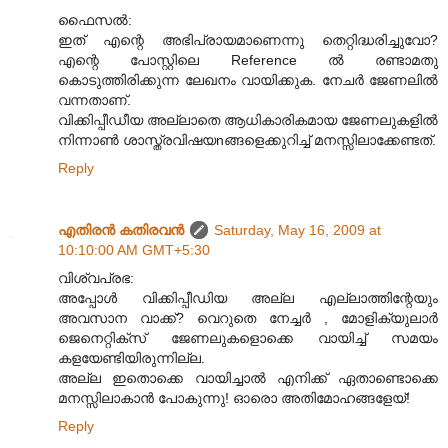
ഫൈസൽ:
ഇത് എന്റെ അഭിപ്രായമാണെന്നു തെറ്റിദ്ധരിച്ചുവോ?
എന്റെ പോസ്റ്റിലെ Reference ൽ രണ്ടാമതു
കൊടുത്തിരിക്കുന്ന ലേഖനം വായിക്കുക. നേചർ ജേണലിൽ
വന്നതാണ്.
വിക്കിപ്പീഡീയ അല്ലാതെ ആധികാരികമായ ജേണലുകളിൽ
നിന്നാൺ ശാസ്ത്രവിഷയnങ്ങളെക്കുറിച്ച് മനസ്സിലാക്കേണ്ടത്.
Reply
എതിരന്‍ കതിരവന്‍
Saturday, May 16, 2009 at
10:10:00 AM GMT+5:30
വിശ്വപ്രഭ:
അപ്പോൾ വിക്കിപ്പീഡിയ അല്ല എല്ലാത്തിന്റേയും
അവസാന വാക്ക്? വെറുതെ നേച്ചർ , മോളിക്യുലാർ
ജെനെറ്റിക്സ് ജേണലുകളൊക്കെ വായിച്ച് സമയം
കളയേണ്ടിയിരുന്നില്ല.
അല്ല ഇതൊക്കെ വായിച്ചാൽ എനിക്ക് ഏതാണ്ടൊക്കെ
മനസ്സിലാകാൻ പോകുന്നു! ഓരൊ അതിമോഹങ്ങളേയ്!
Reply