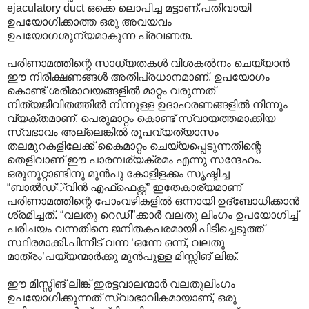
ejaculatory duct ഒക്കെ ലൊപിച്ച മട്ടാണ്.പതിവായി
ഉപയോഗിക്കാത്ത ഒരു അവയവം
ഉപയോഗശൂന്യമാകുന്ന പ്രവണത.
പരിണാമത്തിന്റെ സാധ്യതകള്‍ വിശകല്‍നം ചെയ്യാന്‍
ഈ നിരീക്ഷണങ്ങള്‍ അതിപ്രധാനമാണ്. ഉപയോഗം
കൊണ്ട് ശരീരാവയങ്ങളില്‍ മാറ്റം വരുന്നത്
നിത്യജീവിതത്തില്‍ നിന്നുള്ള ഉദാഹരണങ്ങളില്‍ നിന്നും
വ്യക്തമാണ്. പെരുമാറ്റം കൊണ്ട് സ്വായത്തമാക്കിയ
സ്വഭാവം അല്ലെങ്കില്‍ രൂപവ്യത്യാസം
തലമുറകളിലേക്ക് കൈമാറ്റം ചെയ്യപ്പെടുന്നതിന്റെ
തെളിവാണ് ഈ പാരമ്പര്യക്രമം എന്നു സന്ദേഹം.
ഒരുനൂറ്റാണ്ടിനു മുന്‍പു കോളിളക്കം സൃഷ്ടിച്ച
“ബാല്‍ഡ്്വിന്‍‍ എഫ്ഫെക്റ്റ്” ഇതേകാര്യമാണ്
പരിണാമത്തിന്റെ പോംവഴികളില്‍ ഒന്നായി ഉദ്ബോധിക്കാന്‍
ശ്രമിച്ചത്. “വലതു റെഡി”ക്കാര്‍ വലതു ലിംഗം ഉപയോഗിച്ച്
പരിചയം വന്നതിനെ ജനിതകപരമായി പിടിച്ചെടുത്ത്
സ്ഥിരമാക്കി.പിന്നീട് വന്ന ‘ഒന്നേ ഒന്ന്, വല‍തു
മാത്രം’പയ്യന്മാര്‍ക്കു മുന്‍പുള്ള മിസ്സിങ് ലിങ്ക്.
ഈ മിസ്സിങ് ലിങ്ക് ഇരട്ടവാലന്മാര്‍ വലതുലിംഗം
ഉപയോഗിക്കുന്നത് സ്വാഭാവികമായാണ്, ഒരു