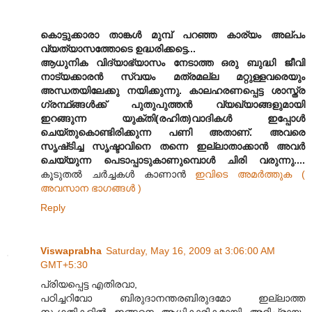
കൊട്ടുക്കാരാ താങ്കള്‍ മുമ്പ് പറഞ്ഞ കാര്യം അല്പം
വ്യത്യാസത്തോടെ ഉദ്ധരിക്കട്ടെ...
ആധുനിക വിദ്യാഭ്യാസം നേടാത്ത ഒരു ബുദ്ധി ജീവി
നാട്യക്കാരന്‍ സ്വയം മത്രമല്ല മറ്റുള്ളവരെയും
അന്ധതയിലേക്കു നയിക്കുന്നു. കാലഹരണപ്പെട്ട ശാസ്ത്ര
ഗ്രന്ഥ്ങ്ങള്‍ക്ക്‌ പുതുപുത്തന്‍ വ്യഖ്യാങ്ങളുമായി
ഇറങ്ങുന്ന യുക്തി(രഹിത)വാദികള്‍ ഇപ്പോള്‍
ചെയ്തുകൊണ്ടിരിക്കുന്ന പണി അതാണ്‌. അവരെ
സൃഷ്‌ടിച്ച സൃഷ്ടാവിനെ തന്നെ ഇല്ലാതാക്കാന്‍ അവര്‍
ചെയ്യുന്ന പെടാപ്പാടുകാണുമ്പൊള്‍ ചിരി വരുന്നു....
കൂടുതല്‍ ചര്‍ച്ചകള്‍ കാണാന്‍
ഇവിടെ അമര്‍ത്തുക (
അവസാന ഭാഗങ്ങള്‍ )
Reply
Viswaprabha
Saturday, May 16, 2009 at 3:06:00 AM
GMT+5:30
പ്രിയപ്പെട്ട എതിരവാ,
പഠിച്ചറിവോ ബിരുദാനന്തരബിരുദമോ ഇല്ലാത്ത
സംഗതികളിൽ ഇങ്ങനെ ആധികാരികമായി അഭിപ്രായം