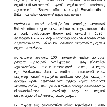
ആധികാരികമാണെന്ന് എന്ന് ആര്‍ക്കാണ് അറിഞ്ഞു
കൂടാത്തത് .. (Baldwin effect നെ പറ്റി Encyclopedia -
Britannica യില്‍ പറഞ്ഞത് കൂടെ നോക്കുക )
മാത്രമല്ല ഞാന്‍ വിക്കിപ്പീഡീയ ഉദ്ധരിച്ചു പറഞ്ഞത്
Baldwin effect വളരെ പഴയ സിദ്ധാന്തം ആണെന്നാണ് (is
an early evolutionary theory put forward in 1896),
അതായത് Genetics ന്റെ പിതാവായ ഗ്രിഗര്‍ മെന്ടലിന്ടെ
കൃത്യതയാര്‍ന്ന പരീക്ഷണ ഫലങ്ങള്‍ വരുന്നതിനു മുന്‍പ്
ആണ് എന്നര്‍ത്ഥം .
സുഹൃത്തേ കഴിഞ്ഞ 100 വര്‍ഷത്തിനുള്ളില്‍ genetics
ഉണ്ടായ പുരോഗതി വമ്പിച്ചതാണ് .. ഒരു ജീവിയില്‍
എന്തെങ്ങിലും സാഹചര്യങ്ങളാൽ വന്നു ചേരുന്ന
രൂപവ്യത്യാസം/സ്വഭാവം ജനിതക ഘടനയില്‍ മാറ്റം
വരുത്തും എന്ന് ആധുനിക ജനിതക ശാസ്ത്രം പറയുന്ന
കാര്യം ഏതു ജേണലിലാണ് ഉള്ളത്‌ എന്ന് ദയവായി
പറഞ്ഞു തരിക , ആധുനിക ജനിതക ശാസ്ത്രകരന്മാരെയും
വിവരമറിയിക്കുക . അതിന്റെ copy dr. സുരജ്
അടക്കമുള്ളവര്‍ക്ക് അയച്ചു കൊടുക്കുക ,
Dr. സൂരജ് ന്റെ ലേഖനത്തില്‍ നിന്ന് ഉദ്ധരിക്കട്ടെ ( ലിങ്ക്