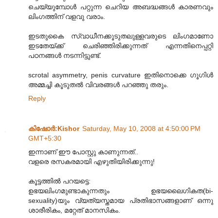
ചെയ്യുമ്പോള്‍ പറ്റുന്ന ചെറിയ അബദ്ധങ്ങള്‍ കാരണവും
ലിംഗത്തിന് വളവു വരാം.
ഇടതുകൈ സ്വാധീനക്കൂടുതലുള്ളവരുടെ ലിംഗമാണോ
ഇടതേയ്ക്ക് ചെരിഞ്ഞിരിക്കുന്നത് എന്നതിനെപ്പറ്റി
പഠനങ്ങള്‍ നടന്നിട്ടുണ്ട്.
scrotal asymmetry, penis curvature ഇതിനൊക്കെ ഗൂഗിള്‍
അമ്മച്ചി കൂടുതല്‍ വിവരങ്ങള്‍ പറഞ്ഞു തരും.
Reply
കിഷോർ‍:Kishor
Saturday, May 10, 2008 at 4:50:00 PM
GMT+5:30
ഇന്നാണ് ഈ പോസ്റ്റു കാണുന്നത്..
വളരെ രസകരമായി എഴുതിയിരിക്കുന്നു!
കൂട്ടത്തില്‍ പറയട്ടെ:
ഉഭയലിംഗമുണ്ടാകുന്നതും ഉഭയലൈഗികത(bi-
sexuality)യും വ്യത്യസ്തമായ പ്രതിഭാസങ്ങളാണ് ഒന്നു
ശാരീരികം, മറ്റേത് മാനസികം.