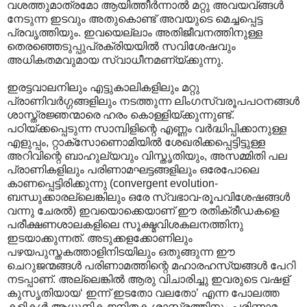
വശത്തുമാത്രമോ ആയിത്തീര്‍ന്നാല്‍ മറ്റു അവയവ്ങ്ങള്‍
നേടുന്ന ഇടവും അതുകൊണ്ട് അവയുടെ മെച്ചപ്പെട്ട
പ്രവൃത്തിയും. ഇവയെല്ലാം അതിജീവനത്തിനുള്ള
തെരഞ്ഞെടുപ്പുപ്രക്രിയയില്‍ സവിശേഷവും
അധികതമവുമായ സ്വാധീനമണ്യ്ക്കുന്നു.
ഇരട്ടവാലനിലും എട്ടുകാലികളിലും മറ്റു
പ്രാണിവര്‍ഗ്ഗങ്ങളിലും നടത്തുന്ന ലിംഗസ്വരൂപപഠനങ്ങള്‍‍
ശാസ്ത്രജ്ഞന്മാരെ ഹരം കൊള്ളിയ്ക്കുന്നുണ്ട്.
പഠിയ്ക്കപ്പെടുന്ന സാമ്പിളിന്റെ എണ്ണം വര്‍ദ്ധിപ്പിക്കാനുള്ള
എളുപ്പം, റ്റാക്സോണൊമിയില്‍ ശേഖരിക്കപ്പെട്ടിട്ടുള്ള
അറിവിന്റെ ബാഹുല്യവും വിസ്തൃതിയും, അസമ്മിതി പല
പ്രാണികളിലും പരിണാമഘട്ടങ്ങളിലും ഒരേപോലെ
കാണപ്പെട്ടിരിക്കുന്നു (convergent evolution-
ബന്ധുക്കാരല്ലെങ്കിലും ഒരേ സ്വഭാവ-രൂപവിശേഷങ്ങള്‍
വന്നു ചേരല്‍) ഇവയൊക്കെയാണ് ഈ രതിക്രീഡകളെ
പരീക്ഷണശാലകളിലെ സൂക്ഷ്മവിശകലനത്തിനു
ഇടയാക്കുന്നത്. അടുക്കളക്കോണിലും
പഴയപുസ്തകത്താളിനിടയിലും ഒതുങ്ങുന്ന ഈ
ചെറുജന്മങ്ങള്‍ പരിണാമത്തിന്റെ മഹാരഹസ്യങ്ങള്‍ പേറി
നടപ്പാണ്. അല്ലെങ്കില്‍ ആരു വിചാരിച്ചു ഇവരുടെ വഷള്
കുസൃതിയായ‘ ഇന്ന് ഇടതോ വലതോ’ എന്ന പോലത്ത
കളികള്‍ ആധുനിക ജനിതക ശാസ്ത്രത്തിനും പരിണാമ