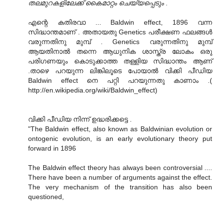
തലമുറകളിലേക്ക് കൈമാറ്റം ചെയ്യപ്പെടും
.
എന്റെ കതിരവാ ... Baldwin effect, 1896 വന്ന
സിദ്ധാന്തമാണ്‌ . അതായതു Genetics പരീക്ഷണ ഫലങ്ങള്‍
വരുന്നതിനു മുമ്പ് . Genetics വരുന്നതിനു മുമ്പ്
ആയതിനാല്‍ തന്നെ ആധുനിക ശാസ്ത്ര ലോകം ഒരു
പരിഗണയും കൊടുക്കാത്ത തള്ളിയ സിദ്ധാന്തം ആണ്
.താഴെ പറയുന്ന ലിങ്കിലൂടെ പോയാല്‍ വിക്കി പീഡിയ
Baldwin effect നെ പറ്റി പറയുന്നതു കാണാം .(
http://en.wikipedia.org/wiki/Baldwin_effect)
വിക്കി പീഡിയ നിന്ന് ഉദ്ധരിക്കട്ടെ .
"The Baldwin effect, also known as Baldwinian evolution or
ontogenic evolution, is an early evolutionary theory put
forward in 1896
The Baldwin effect theory has always been controversial ....
There have been a number of arguments against the effect.
The very mechanism of the transition has also been
questioned,