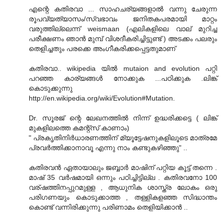
എന്റെ കതിരവാ ... സാഹചര്യങ്ങളാൽ വന്നു ചേരുന്ന
രൂപവ്യത്യാസം/സ്വഭാവം ജനിതകപരമായി മാറ്റം
വരുത്തില്ലെന്ന് weismaan (എലികളിലെ വാല് മുറിച്ച
പരീക്ഷണം ഞാന്‍ മുമ്പ് വിശദീകരിച്ചിട്ടുണ്ട് ) അടക്കം പലരും
തെളിച്ചതും പരക്കെ അംഗീകരിക്കപ്പെട്ടതുമാണ്
കതിരവാ.. wikipedia യില്‍ mutaion and evolution പറ്റി
പറഞ്ഞ കാര്യങ്ങള്‍ നോക്കുക ...പഠിക്കുക .ലിങ്ക്
കൊടുക്കുന്നു
http://en.wikipedia.org/wiki/Evolution#Mutation.
Dr. സൂരജ് ന്റെ ലേഖനത്തില്‍ നിന്ന് ഉദ്ധരിക്കട്ടെ ( ലിങ്ക്
മുകളിലത്തെ കമന്റ്സ് കാണാം)
" പ്രകൃതിനിര്‍ധാരണത്തിന് മ്യൂട്ടേഷനുകളിലൂടെ മാത്രമേ
പ്രവര്‍ത്തിക്കാനാവൂ എന്നു നാം കണ്ടുകഴിഞ്ഞു" ..
കതിരവന്‍ ഏതായാലും ജബ്ബാര്‍ മാഷിന് പറ്റിയ കൂട്ട് തന്നെ .
മാഷ് 35 വര്‍ഷമായി ഒന്നും പഠിച്ചിട്ടില്ല . കതിരവനോ 100
വര്ഷത്തിനപ്പുറമുള്ള , ആധുനിക ശാസ്ത്ര ലോകം ഒരു
പരിഗണയും കൊടുക്കാത്ത , തള്ളികളഞ്ഞ സിദ്ധാന്തം
കൊണ്ട് വന്നിരിക്കുന്നു പരിണാമം തെളിയിക്കാന്‍ ..