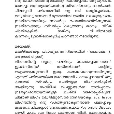
ഒരു കിഡ്നികൊണ്ടു ജീവിക്കുന്നവരെപ്പോലെ ഒരു വൃഷണം
ധാരാളം മതി ആവശ്യത്തിനു ബീജം പ്രദാനം ചെയ്യാന്‍.
ചിലപ്പോള്‍ പരിണാമവിധി ആ വഴി തെളിച്ചേയ്ക്കും.
മനുഷ്യവൃഷണങ്ങള്‍ symmetrical അല്ല. വലതുവൃഷണം
ഇടതിനേക്കായിലും സ്വല്‍പ്പം പൊങ്ങിയാണിരിക്കുന്നത്,
ഇടതിനേക്കാളും സ്വല്‍പ്പം വലുതാണു താനും. ഗ്രീക്
പ്രതിമകളില്‍ ഇതിനു വിപരീതമായി
കാണപ്പെടുന്നതിനെക്കുറിച്ച് പഠനങ്ങള്‍ നടന്നിട്ടുണ്ട്.
മരമാക്രി:
മാക്രികള്‍ക്കും ലിംഗമുണ്ടെന്നറിഞ്ഞതില്‍ സന്തോഷം. (I
am proud of you!)
ലിംഗത്തിന്റെ വളവു പലരിലും കാണപ്പെടുന്നതാണ്.
ഇംഗ്ലന്‍ഡില്‍ തയ്യല്‍ക്കാര്‍ പാന്റിനു
അളവെടുക്കുമ്പോള്‍ ഇതും കണക്കാക്കാറുണ്ടായിരുന്നു
എന്നത് ചരിത്രത്തിലെ തമാശയായി പറയപ്പെടാറുണ്ട്. ഒരു
കാലത്ത് സ്വല്‍പ്പം ചെരിവുള്ള ലിംഗധാരികളില്‍
ആയിരുന്നു ഇംഗ്ലീഷ് പെണ്ണുങ്ങള്‍ക്ക് താല്‍പ്പര്യം.
ഇടതുവശത്തേയ്യ്ക്കുള്ള ചെരിവ് വളരെപ്പേരിലുണ്ട്.
ചിലര്‍ക്ക് ലിംഗം ഉദ്ധരിക്കുമ്പോള്‍ നേരെയാകും. scar tissue
ലിംഗത്തിന്റെ ഒരു വശത്തുണ്ടാകുന്നതാ‍ണ്‍ പലപ്പോഴും
കാരണം. ചിലപ്പോള്‍ വേദനാജനകമായ Peyronie's Disease
ആയി മാറും scar tissue വലുതാണെങ്കില്‍. ഛേദനാചാരം