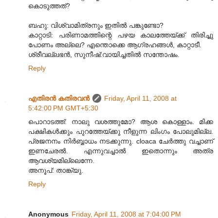
കൊടുത്തത്?
ബഹു: വിശ്വാമിത്രനും ഇതില്‍ പങ്കുണ്ടോ?
കാറ്റാടി: പരിണാമത്തിന്റെ പഴയ കാലത്തേയ്ക്ക് തിരിച്ചു
പോണം അല്ലെ? എന്തൊക്കെ ആഗ്രഹങ്ങള്‍, കാറ്റാടീ.
ശ്രീവല്ലഭന്‍, സുനീഷ്:വായിച്ചതില്‍ സന്തോഷം.
Reply
എതിരന്‍ കതിരവന്‍
Friday, April 11, 2008 at
5:42:00 PM GMT+5:30
പൊറാടത്ത്: നാലു വശത്തുമോ? ആശ കൊള്ളാം. മിക്ക
പക്ഷികള്‍ക്കും പുറത്തേയ്ക്കു നീളുന്ന ലിംഗം‍ പോലുമില്ല.
പ്രജനനം നിര്‍ബ്ബാധം നടക്കുന്നു. cloaca ചേര്‍ത്തു വച്ചാണ്
ഇണചേരല്‍. എന്നുവച്ചാല്‍ ഇതൊന്നും അത്ര
ആവശ്യമില്ലെന്നേ.
അനൂപ്: താങ്ക്യു.
Reply
Anonymous
Friday, April 11, 2008 at 7:04:00 PM