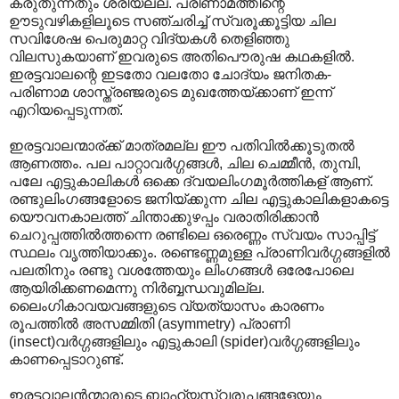
കരുതുന്നതും ശരിയല്ല. പരിണാമത്തിന്റെ
ഊടുവഴികളിലൂടെ സഞ്ചരിച്ച് സ്വരൂക്കൂട്ടിയ ചില
സവിശേഷ പെരുമാറ്റ വിദ്യകള്‍ തെളിഞ്ഞു
വിലസുകയാണ് ഇവരുടെ അതിപൌരുഷ കഥകളില്‍.
ഇരട്ടവാലന്റെ ഇടതോ വലതോ ചോദ്യം ജനിതക-
പരിണാമ ശാസ്ത്രഞ്ജരുടെ മുഖത്തേയ്ക്കാണ് ഇന്ന്
എറിയപ്പെടുന്നത്.
ഇരട്ടവാലന്മാര്ക്ക് മാത്രമല്ല ഈ പതിവില്‍ക്കൂടുതല്‍
ആണത്തം. പല പാറ്റാവര്‍ഗ്ഗങ്ങള്‍, ചില ചെമ്മീന്‍, തുമ്പി,
പലേ എട്ടുകാലികള്‍ ഒക്കെ ദ്വയലിംഗമൂര്‍ത്തികള് ആണ്.
രണ്ടുലിംഗങ്ങളോടെ ജനിയ്ക്കുന്ന ചില എട്ടുകാലികളാകട്ടെ
യൌവനകാല‍ത്ത് ചിന്താക്കുഴപ്പം വരാതിരിക്കാന്‍
ചെറുപ്പത്തില്‍ത്തന്നെ രണ്ടിലെ ഒരെണ്ണം സ്വയം സാപ്പിട്ട്
സ്ഥലം വൃത്തിയാക്കും. രണ്ടെണ്ണമുള്ള പ്രാണിവര്‍ഗ്ഗങ്ങളില്‍
പലതിനും രണ്ടു വശത്തേയും ലിംഗങ്ങള്‍ ഒരേപോലെ
ആയിരിക്കണമെന്നു നിര്‍ബ്ബന്ധവുമില്ല.
ലൈംഗികാവയവങ്ങളുടെ വ്യത്യാസം കാരണം
രൂപത്തില്‍ അസമ്മിതി (asymmetry) പ്രാണി
(insect)വര്‍ഗ്ഗങ്ങളിലും എട്ടുകാലി (spider)വര്‍ഗ്ഗങ്ങളിലും
കാണപ്പെടാറുണ്ട്.
ഇരട്ടവാലന്‍ന്മാരുടെ ബാഹ്യസ്വരൂപങ്ങളേയും