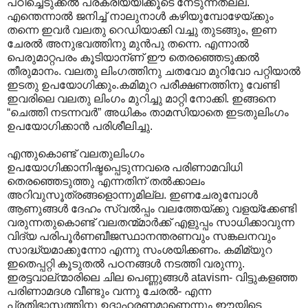
പഠിച്ചെടുക്കല്‍ പ്രക്രിയയിക്കൂടെ നേടുന്നതല്ല.
എന്തെന്നാല്‍ ജനിച്ച് നാലുനാള്‍ കഴിയുമ്പോഴേയ്ക്കും
തന്നെ ഇവര്‍ വലതു റെഡിയാക്കി വച്ചു തുടങ്ങും, ഇണ
ചേരല്‍ അനുഭവത്തിനു മുന്‍പു തന്നെ. എന്നാല്‍
പെരുമാറ്റപരം കൂടിയാന്ണ് ഈ തെരഞ്ഞെടുക്കല്‍
തീരുമാനം. വല‍തു ലിംഗത്തിനു ചതവോ മുറിവോ പറ്റിയാല്‍
ഇടതു ഉപയോഗിക്കും.കമിമുറ പരീക്ഷണത്തിനു വേണ്ടി
ഇവരിലെ വലതു ലിംഗം മുറിച്ചു മാറ്റി നോക്കി. ഇങ്ങനെ
“ചെത്തി നടന്നവര്‍” അധികം താമസിയാതെ ഇടതുലിംഗം
ഉപയോഗിക്കാന്‍ പരിശീലിച്ചു.
എന്തുകൊണ്ട് വലതുലിംഗം
ഉപയോഗിക്കാനിഷ്ടപ്പെടുന്നവരെ പരിണാമവിധി
തെരഞ്ഞെടുത്തു എന്നതിന് തല്‍ക്കാലം
അറിവുസൂത്രങ്ങളൊന്നുമില്ല. ഇണചേരുമ്പോള്‍
ആണുങ്ങള്‍‍ ദേഹം സ്വല്‍പ്പം വലത്തേയ്ക്കു വളയ്ക്കേണ്ടി
വരുന്നതുകൊണ്ട് വലതന്മ്മാര്‍ക്ക് എളുപ്പം സാധിക്കാവുന്ന
വിദ്യ പരിപൂര്‍ണബീജസ്ഥാനന്തരണവും സങ്കലനവും
സാദ്ധ്യമാക്കുന്നോ എന്നു സംശയിക്കണം. കമിമ്യുറ
ഇതെപ്പറ്റി കൂടുതല്‍ പഠനങ്ങള്‍ നടത്തി വരുന്നു.
ഇരട്ടവാല്ന്മാരിലെ ചില പെണ്ണുങ്ങള്‍ atavism- വിട്ടുകളഞ്ഞ
പരിണാമദശ വീണ്ടും വന്നു ചേരല്‍- എന്ന
പ്രതിഭാസത്തിനു ഉദാഹരണമാണെന്നും ഈയിടെ