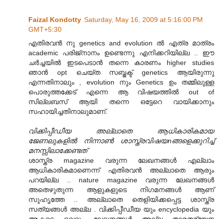
Faizal Kondotty
Saturday, May 16, 2009 at 5:16:00 PM
GMT+5:30
എതിരവന്‍ നു genetics and evolution ല്‍ എത്ര മാത്രം
academic പരിജ്നാനം ഉണ്ടെന്നു എനിക്കറിയില്ല .. ഈ
ചര്‍ച്ചയില്‍ ഇടപെടാന്‍ തന്നെ കാരണം higher studies
ഞാന്‍ opt ചെയ്ത സബ്ജക്ട് genetics ആയിരുന്നു
എന്നതിനാലും , evolution നും Genetics ഉം തമ്മിലുള്ള
പൊരുത്തക്കേട് എന്നെ ആ വിഷയത്തില്‍ out of
സില്ലബസ് ആയി തന്നെ ഒട്ടേറെ വായിക്കാനും
സഹായിച്ചതിനാലുമാണ്.
വിക്കിപ്പീഡീയ അല്ലാതെ ആധികാരികമായ
ജേണലുകളിൽ നിന്നാൺ ശാസ്ത്രവിഷയnങ്ങളെക്കുറിച്ച്
മനസ്സിലാക്കേണ്ടത്
ശാസ്ത്ര magazine വരുന്ന ലേഖനങ്ങള്‍ എല്ലാം
ആധികാരികമാണെന്ന് എതിരവന്‍ അല്ലാതെ ആരും
പറയില്ല .. nature magazine വരുന്ന ലേഖനങ്ങള്‍
അതെഴുതുന്ന ആളുകളുടെ നിഗമനങ്ങള്‍ ആണ്
സുഹൃത്തേ .. അല്ലാതെ തെളിയിക്കപ്പെട്ട ശാസ്ത്ര
സത്യങ്ങള്‍ അല്ല . വിക്കിപ്പീഡീയ യും encyclopedia യും
ആകട്ടെ വെറും ലേഖനങ്ങള്‍ അല്ല താരതമ്യേന