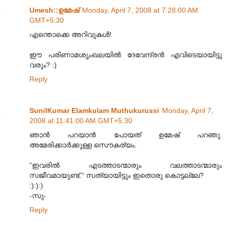
Umesh::ഉമേഷ്
Monday, April 7, 2008 at 7:28:00 AM
GMT+5:30
എന്തൊക്കെ അറിവുകള്‍!
ഈ പരിണാമശൃംഖലയില്‍ ദേവേന്ദ്രന്‍ എവിടെയായിട്ടു
വരും? :)
Reply
SunilKumar Elamkulam Muthukurussi
Monday, April 7,
2008 at 11:41:00 AM GMT+5:30
ഞാന്‍ പറയാന്‍ പോയത് ഉമേഷ് പറഞു.
അമേരിക്കാര്‍ക്കുള്ള സൌകര്യം.
“ഇവരില്‍‍ എടത്താടന്മാരും വലത്താടന്മാരും
സജീവമായുണ്ട്.“ സത്യായിട്ടും ഇതൊരു കൊട്ടല്ലേ?
:):):)
-സു-
Reply