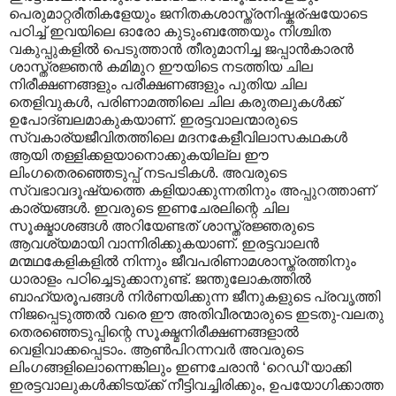
പെരുമാറ്റരീതികളേയും ജനിതകശാസ്ത്രനിഷ്കര്ഷയോടെ
പഠിച്ച് ഇവയിലെ ഓരോ കുടുംബത്തേയും നിശ്ചിത
വകുപ്പുകളില്‍ പെടുത്താന്‍ തീരുമാനിച്ച ജപ്പാന്‍കാരന്‍‍
ശാസ്ത്രജ്ഞന്‍ കമിമുറ ഈയിടെ നടത്തിയ ചില
നിരീക്ഷണങ്ങളും പരീക്ഷണങ്ങളും പുതിയ ചില
തെളിവുകള്‍, പരിണാമത്തിലെ ചില കരുതലുകള്‍ക്ക്
ഉപോദ്ബലമാകുകയാണ്. ഇരട്ടവാലന്മാരുടെ
സ്വകാര്യജീവിതത്തിലെ മദനകേളീവിലാസകഥകള്‍
ആയി തള്ളിക്കളയാനൊക്കുകയില്ല ഈ
ലിംഗതെരഞ്ഞെടുപ്പ് നടപടികള്‍. അവരുടെ
സ്വഭാവദൂഷ്യത്തെ കളിയാക്കുന്നതിനും അപ്പുറത്താണ്
കാര്യങ്ങള്‍. ഇവരുടെ ഇണചേരലിന്റെ ചില
സൂക്ഷ്മാശങ്ങള്‍ അറിയേണ്ടത് ശാസ്ത്രജ്ഞരുടെ
ആവശ്യമായി വാന്നിരിക്കുകയാണ്. ഇരട്ടവാലന്‍‍
മന്മഥകേളികളില്‍ നിന്നും ജീവപരിണാമശാസ്ത്രത്തിനും
ധാരാളം പഠിച്ചെടുക്കാനുണ്ട്. ജന്തുലോകത്തില്‍
ബാഹ്യരൂപങ്ങള്‍ നിര്‍ണയിക്കുന്ന ജീനുകളുടെ പ്രവൃത്തി
നിജപ്പെടുത്തല്‍ വരെ ഈ അതിവീരന്മാരുടെ ഇടതു-വലതു
തെരഞ്ഞെടുപ്പിന്റെ സൂക്ഷ്മനിരീക്ഷണങ്ങളാല്‍
വെളിവാക്കപ്പെടാം. ആണ്‍പിറന്നവര്‍ അവരുടെ
ലിംഗങ്ങളിലൊന്നെങ്കിലും ഇണചേരാന്‍ ‘റെഡി‘യാക്കി
ഇരട്ടവാലുകള്‍ക്കിടയ്ക്ക് നീട്ടിവച്ചിരിക്കും, ഉപയോഗിക്കാത്ത