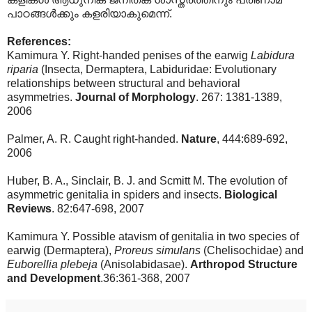
പാഠങ്ങള്‍ക്കും കളരിയാകുമെന്ന്.
References:
Kamimura Y. Right-handed penises of the earwig
Labidura
riparia
(Insecta, Dermaptera, Labiduridae: Evolutionary
relationships between structural and behavioral
asymmetries.
Journal of Morphology
. 267: 1381-1389,
2006
Palmer, A. R. Caught right-handed.
Nature
, 444:689-692,
2006
Huber, B. A., Sinclair, B. J. and Scmitt M. The evolution of
asymmetric genitalia in spiders and insects.
Biological
Reviews
. 82:647-698, 2007
Kamimura Y. Possible atavism of genitalia in two species of
earwig (Dermaptera),
Proreus simulans
(Chelisochidae) and
Euborellia plebeja
(Anisolabidasae).
Arthropod
Structure
and Development
.36:361-368, 2007