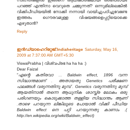
പറഞ്ഞ് എന്തിനാ വെറുതെ ചമ്മുന്നത്? ഒന്നുമില്ലെങ്കിൽ
വിക്കിപീഡിയയിൽ നോക്കി നന്നായി വായിച്ചുപഠിച്ചുവേണ്ടേ
ഇത്തരം ഗൌരവമുള്ള വിഷയങ്ങളെപ്പറ്റിയൊക്കെ
എഴുതാൻ?
Reply
ഇന്‍ഡ്യാഹെറിറ്റേജ്‌:Indiaheritage
Saturday, May 16,
2009 at 7:37:00 AM GMT+5:30
ViswaPrabha | വിശ്വപ്രഭ ha ha ha :)
Dear Faizal
"
എന്റെ കതിരവാ ... Baldwin effect, 1896 വന്ന
സിദ്ധാന്തമാണ്‌ . അതായതു Genetics പരീക്ഷണ
ഫലങ്ങള്‍ വരുന്നതിനു മുമ്പ് . Genetics വരുന്നതിനു മുമ്പ്
ആയതിനാല്‍ തന്നെ ആധുനിക ശാസ്ത്ര ലോകം ഒരു
പരിഗണയും കൊടുക്കാത്ത തള്ളിയ സിദ്ധാന്തം ആണ്
.താഴെ പറയുന്ന ലിങ്കിലൂടെ പോയാല്‍ വിക്കി പീഡിയ
Baldwin effect നെ പറ്റി പറയുന്നതു കാണാം .(
http://en.wikipedia.org/wiki/Baldwin_effect)