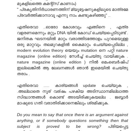
മുകളിലത്തെ കമന്റ്സ് കാണാം)
" പ്രകൃതിനിര്‍ധാരണത്തിന് മ്യൂട്ടേഷനുകളിലൂടെ മാത്രമേ
പ്രവര്‍ത്തിക്കാനാവൂ എന്നു നാം കണ്ടുകഴിഞ്ഞു" ..
എതിരെവാ ..ഓരോ കോശവും എങ്ങിനെ , എത്ര
വളരണമെന്നും മറ്റും DNA യില്‍ കോഡ് ചെയ്യപ്പെടിടുണ്ട് .
ജനിതക ഘടനയില്‍ മാറ്റം വരാത്തിടത്തോളം പുറമെയുള്ള
ഒരു മാറ്റവും തലമുറകളില്‍ കൈമാറ്റം ചെയ്യപ്പെടില്ല ,
modern evolution theory യെയും mutation നെ പറ്റി nature
magazine (online edition) സേര്‍ച്ച്‌ ചെയ്തു വായിക്കുക .
nature magazine (online edition ) നില്‍ മെംബെര്‍ഷിപ്‌
ഇല്ലെങ്കില്‍ ആ ലേഖനങ്ങള്‍ ഞാന്‍ ഇമെയില്‍ ചെയ്തു
തരാം .
എതിരെവാ ..... കാര്യങ്ങള്‍ update ചെയ്യുക ,
.അല്ലാതെ നൂര് വര്ഷം പഴകിയ അടിസ്ഥാനമില്ലാത്ത
സിദ്ധാന്തങ്ങള്‍ കൊണ്ട് അടയിരിക്കുകയല്ല . ജബ്ബാര്‍
മാഷുടെ ഗതി വരാതിരിക്കാനെങ്കിലും ശ്രമിക്കുക.
Do you mean to say that once there is an argument against
anything, or if somebody questions something then that
subject is proved to be wrong?
പ്രിയപ്പെട്ട