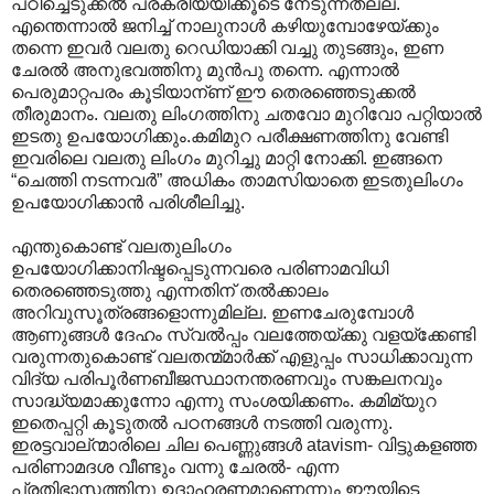
പഠിച്ചെടുക്കല്‍ പ്രക്രിയയിക്കൂടെ നേടുന്നതല്ല.
എന്തെന്നാല്‍ ജനിച്ച് നാലുനാള്‍ കഴിയുമ്പോഴേയ്ക്കും
തന്നെ ഇവര്‍ വലതു റെഡിയാക്കി വച്ചു തുടങ്ങും, ഇണ
ചേരല്‍ അനുഭവത്തിനു മുന്‍പു തന്നെ. എന്നാല്‍
പെരുമാറ്റപരം കൂടിയാന്ണ് ഈ തെരഞ്ഞെടുക്കല്‍
തീരുമാനം. വല‍തു ലിംഗത്തിനു ചതവോ മുറിവോ പറ്റിയാല്‍
ഇടതു ഉപയോഗിക്കും.കമിമുറ പരീക്ഷണത്തിനു വേണ്ടി
ഇവരിലെ വലതു ലിംഗം മുറിച്ചു മാറ്റി നോക്കി. ഇങ്ങനെ
“ചെത്തി നടന്നവര്‍” അധികം താമസിയാതെ ഇടതുലിംഗം
ഉപയോഗിക്കാന്‍ പരിശീലിച്ചു.
എന്തുകൊണ്ട് വലതുലിംഗം
ഉപയോഗിക്കാനിഷ്ടപ്പെടുന്നവരെ പരിണാമവിധി
തെരഞ്ഞെടുത്തു എന്നതിന് തല്‍ക്കാലം
അറിവുസൂത്രങ്ങളൊന്നുമില്ല. ഇണചേരുമ്പോള്‍
ആണുങ്ങള്‍‍ ദേഹം സ്വല്‍പ്പം വലത്തേയ്ക്കു വളയ്ക്കേണ്ടി
വരുന്നതുകൊണ്ട് വലതന്മ്മാര്‍ക്ക് എളുപ്പം സാധിക്കാവുന്ന
വിദ്യ പരിപൂര്‍ണബീജസ്ഥാനന്തരണവും സങ്കലനവും
സാദ്ധ്യമാക്കുന്നോ എന്നു സംശയിക്കണം. കമിമ്യുറ
ഇതെപ്പറ്റി കൂടുതല്‍ പഠനങ്ങള്‍ നടത്തി വരുന്നു.
ഇരട്ടവാല്ന്മാരിലെ ചില പെണ്ണുങ്ങള്‍ atavism- വിട്ടുകളഞ്ഞ
പരിണാമദശ വീണ്ടും വന്നു ചേരല്‍- എന്ന
പ്രതിഭാസത്തിനു ഉദാഹരണമാണെന്നും ഈയിടെ