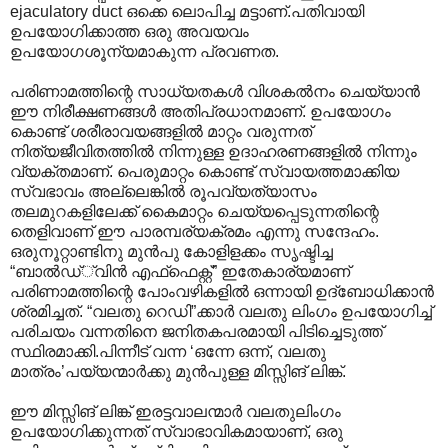
ejaculatory duct ഒക്കെ ലൊപിച്ച മട്ടാണ്.പതിവായി
ഉപയോഗിക്കാത്ത ഒരു അവയവം
ഉപയോഗശൂന്യമാകുന്ന പ്രവണത.
പരിണാമത്തിന്റെ സാധ്യതകള്‍ വിശകല്‍നം ചെയ്യാന്‍
ഈ നിരീക്ഷണങ്ങള്‍ അതിപ്രധാനമാണ്. ഉപയോഗം
കൊണ്ട് ശരീരാവയങ്ങളില്‍ മാറ്റം വരുന്നത്
നിത്യജീവിതത്തില്‍ നിന്നുള്ള ഉദാഹരണങ്ങളില്‍ നിന്നും
വ്യക്തമാണ്. പെരുമാറ്റം കൊണ്ട് സ്വായത്തമാക്കിയ
സ്വഭാവം അല്ലെങ്കില്‍ രൂപവ്യത്യാസം
തലമുറകളിലേക്ക് കൈമാറ്റം ചെയ്യപ്പെടുന്നതിന്റെ
തെളിവാണ് ഈ പാരമ്പര്യക്രമം എന്നു സന്ദേഹം.
ഒരുനൂറ്റാണ്ടിനു മുന്‍പു കോളിളക്കം സൃഷ്ടിച്ച
“ബാല്‍ഡ്്വിന്‍‍ എഫ്ഫെക്റ്റ്” ഇതേകാര്യമാണ്
പരിണാമത്തിന്റെ പോംവഴികളില്‍ ഒന്നായി ഉദ്ബോധിക്കാന്‍
ശ്രമിച്ചത്. “വലതു റെഡി”ക്കാര്‍ വലതു ലിംഗം ഉപയോഗിച്ച്
പരിചയം വന്നതിനെ ജനിതകപരമായി പിടിച്ചെടുത്ത്
സ്ഥിരമാക്കി.പിന്നീട് വന്ന ‘ഒന്നേ ഒന്ന്, വല‍തു
മാത്രം’പയ്യന്മാര്‍ക്കു മുന്‍പുള്ള മിസ്സിങ് ലിങ്ക്.
ഈ മിസ്സിങ് ലിങ്ക് ഇരട്ടവാലന്മാര്‍ വലതുലിംഗം
ഉപയോഗിക്കുന്നത് സ്വാഭാവികമായാണ്, ഒരു