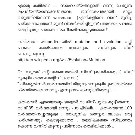
എന്റെ കതിരവാ ... സാഹചര്യങ്ങളാൽ വന്നു ചേരുന്ന
രൂപവ്യത്യാസം/സ്വഭാവം ജനിതകപരമായി മാറ്റം
വരുത്തില്ലെന്ന് weismaan (എലികളിലെ വാല് മുറിച്ച
പരീക്ഷണം ഞാന്‍ മുമ്പ് വിശദീകരിച്ചിട്ടുണ്ട് ) അടക്കം പലരും
തെളിച്ചതും പരക്കെ അംഗീകരിക്കപ്പെട്ടതുമാണ്
കതിരവാ.. wikipedia യില്‍ mutaion and evolution പറ്റി
പറഞ്ഞ കാര്യങ്ങള്‍ നോക്കുക ...പഠിക്കുക .ലിങ്ക്
കൊടുക്കുന്നു
http://en.wikipedia.org/wiki/Evolution#Mutation.
Dr. സൂരജ് ന്റെ ലേഖനത്തില്‍ നിന്ന് ഉദ്ധരിക്കട്ടെ ( ലിങ്ക്
മുകളിലത്തെ കമന്റ്സ് കാണാം)
" പ്രകൃതിനിര്‍ധാരണത്തിന് മ്യൂട്ടേഷനുകളിലൂടെ മാത്രമേ
പ്രവര്‍ത്തിക്കാനാവൂ എന്നു നാം കണ്ടുകഴിഞ്ഞു" ..
കതിരവന്‍ ഏതായാലും ജബ്ബാര്‍ മാഷിന് പറ്റിയ കൂട്ട് തന്നെ .
മാഷ് 35 വര്‍ഷമായി ഒന്നും പഠിച്ചിട്ടില്ല . കതിരവനോ 100
വര്ഷത്തിനപ്പുറമുള്ള , ആധുനിക ശാസ്ത്ര ലോകം ഒരു
പരിഗണയും കൊടുക്കാത്ത , തള്ളികളഞ്ഞ സിദ്ധാന്തം
കൊണ്ട് വന്നിരിക്കുന്നു പരിണാമം തെളിയിക്കാന്‍ ..