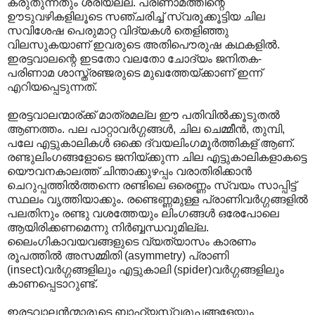
കരുതുന്നതും ശരിയല്ല. പരിണാമത്തിന്റെ
ഊടുവഴികളിലൂടെ സഞ്ചരിച്ച് സ്വരൂക്കൂട്ടിയ ചില
സവിശേഷ പെരുമാറ്റ വിദ്യകള്‍ തെളിഞ്ഞു
വിലസുകയാണ് ഇവരുടെ അതിപൌരുഷ കഥകളില്‍.
ഇരട്ടവാലന്റെ ഇടതോ വലതോ ചോദ്യം ജനിതക-
പരിണാമ ശാസ്ത്രഞ്ജരുടെ മുഖത്തേയ്ക്കാണ് ഇന്ന്
എറിയപ്പെടുന്നത്.
ഇരട്ടവാലന്മാര്ക്ക് മാത്രമല്ല ഈ പതിവില്‍ക്കൂടുതല്‍
ആണത്തം. പല പാറ്റാവര്‍ഗ്ഗങ്ങള്‍, ചില ചെമ്മീന്‍, തുമ്പി,
പലേ എട്ടുകാലികള്‍ ഒക്കെ ദ്വയലിംഗമൂര്‍ത്തികള് ആണ്.
രണ്ടുലിംഗങ്ങളോടെ ജനിയ്ക്കുന്ന ചില എട്ടുകാലികളാകട്ടെ
യൌവനകാല‍ത്ത് ചിന്താക്കുഴപ്പം വരാതിരിക്കാന്‍
ചെറുപ്പത്തില്‍ത്തന്നെ രണ്ടിലെ ഒരെണ്ണം സ്വയം സാപ്പിട്ട്
സ്ഥലം വൃത്തിയാക്കും. രണ്ടെണ്ണമുള്ള പ്രാണിവര്‍ഗ്ഗങ്ങളില്‍
പലതിനും രണ്ടു വശത്തേയും ലിംഗങ്ങള്‍ ഒരേപോലെ
ആയിരിക്കണമെന്നു നിര്‍ബ്ബന്ധവുമില്ല.
ലൈംഗികാവയവങ്ങളുടെ വ്യത്യാസം കാരണം
രൂപത്തില്‍ അസമ്മിതി (asymmetry) പ്രാണി
(insect)വര്‍ഗ്ഗങ്ങളിലും എട്ടുകാലി (spider)വര്‍ഗ്ഗങ്ങളിലും
കാണപ്പെടാറുണ്ട്.
ഇരട്ടവാലന്‍ന്മാരുടെ ബാഹ്യസ്വരൂപങ്ങളേയും