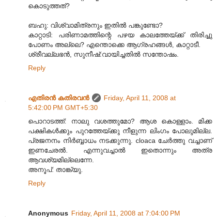
കൊടുത്തത്?
ബഹു: വിശ്വാമിത്രനും ഇതില്‍ പങ്കുണ്ടോ?
കാറ്റാടി: പരിണാമത്തിന്റെ പഴയ കാലത്തേയ്ക്ക് തിരിച്ചു
പോണം അല്ലെ? എന്തൊക്കെ ആഗ്രഹങ്ങള്‍, കാറ്റാടീ.
ശ്രീവല്ലഭന്‍, സുനീഷ്:വായിച്ചതില്‍ സന്തോഷം.
Reply
എതിരന്‍ കതിരവന്‍
Friday, April 11, 2008 at
5:42:00 PM GMT+5:30
പൊറാടത്ത്: നാലു വശത്തുമോ? ആശ കൊള്ളാം. മിക്ക
പക്ഷികള്‍ക്കും പുറത്തേയ്ക്കു നീളുന്ന ലിംഗം‍ പോലുമില്ല.
പ്രജനനം നിര്‍ബ്ബാധം നടക്കുന്നു. cloaca ചേര്‍ത്തു വച്ചാണ്
ഇണചേരല്‍. എന്നുവച്ചാല്‍ ഇതൊന്നും അത്ര
ആവശ്യമില്ലെന്നേ.
അനൂപ്: താങ്ക്യു.
Reply
Anonymous
Friday, April 11, 2008 at 7:04:00 PM