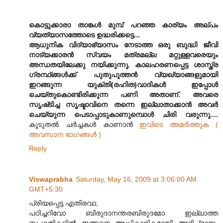
കൊട്ടുക്കാരാ താങ്കള്‍ മുമ്പ് പറഞ്ഞ കാര്യം അല്പം
വ്യത്യാസത്തോടെ ഉദ്ധരിക്കട്ടെ...
ആധുനിക വിദ്യാഭ്യാസം നേടാത്ത ഒരു ബുദ്ധി ജീവി
നാട്യക്കാരന്‍ സ്വയം മത്രമല്ല മറ്റുള്ളവരെയും
അന്ധതയിലേക്കു നയിക്കുന്നു. കാലഹരണപ്പെട്ട ശാസ്ത്ര
ഗ്രന്ഥ്ങ്ങള്‍ക്ക്‌ പുതുപുത്തന്‍ വ്യഖ്യാങ്ങളുമായി
ഇറങ്ങുന്ന യുക്തി(രഹിത)വാദികള്‍ ഇപ്പോള്‍
ചെയ്തുകൊണ്ടിരിക്കുന്ന പണി അതാണ്‌. അവരെ
സൃഷ്‌ടിച്ച സൃഷ്ടാവിനെ തന്നെ ഇല്ലാതാക്കാന്‍ അവര്‍
ചെയ്യുന്ന പെടാപ്പാടുകാണുമ്പൊള്‍ ചിരി വരുന്നു....
കൂടുതല്‍ ചര്‍ച്ചകള്‍ കാണാന്‍
ഇവിടെ അമര്‍ത്തുക (
അവസാന ഭാഗങ്ങള്‍ )
Reply
Viswaprabha
Saturday, May 16, 2009 at 3:06:00 AM
GMT+5:30
പ്രിയപ്പെട്ട എതിരവാ,
പഠിച്ചറിവോ ബിരുദാനന്തരബിരുദമോ ഇല്ലാത്ത
സംഗതികളിൽ ഇങ്ങനെ ആധികാരികമായി അഭിപ്രായം