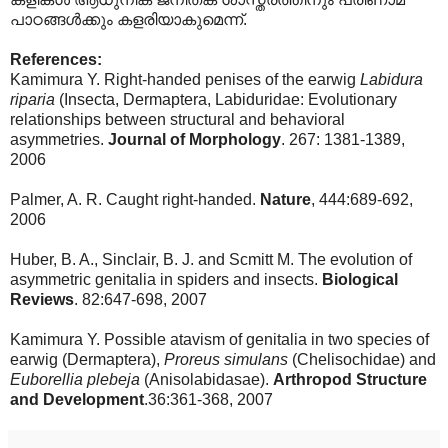
പാഠങ്ങള്‍ക്കും കളരിയാകുമെന്ന്.
References:
Kamimura Y. Right-handed penises of the earwig
Labidura
riparia
(Insecta, Dermaptera, Labiduridae: Evolutionary
relationships between structural and behavioral
asymmetries.
Journal of Morphology
. 267: 1381-1389,
2006
Palmer, A. R. Caught right-handed.
Nature
, 444:689-692,
2006
Huber, B. A., Sinclair, B. J. and Scmitt M. The evolution of
asymmetric genitalia in spiders and insects.
Biological
Reviews
. 82:647-698, 2007
Kamimura Y. Possible atavism of genitalia in two species of
earwig (Dermaptera),
Proreus simulans
(Chelisochidae) and
Euborellia plebeja
(Anisolabidasae).
Arthropod
Structure
and Development
.36:361-368, 2007