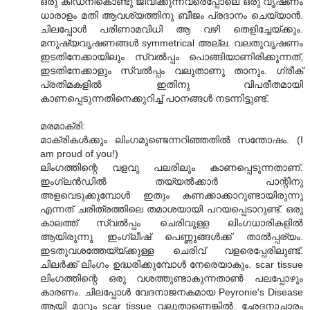
ഒരു കിഡ്നികൊണ്ടു ജീവിക്കുന്നവരെപ്പോലെ ഒരു വൃഷണം
ധാരാളം മതി ആവശ്യത്തിനു ബീജം പ്രദാനം ചെയ്യാന്‍.
ചിലപ്പോള്‍ പരിണാമവിധി ആ വഴി തെളിച്ചേയ്ക്കും.
മനുഷ്യവൃഷണങ്ങള്‍ symmetrical അല്ല. വലതുവൃഷണം
ഇടതിനേക്കായിലും സ്വല്‍പ്പം പൊങ്ങിയാണിരിക്കുന്നത്,
ഇടതിനേക്കാളും സ്വല്‍പ്പം വലുതാണു താനും. ഗ്രീക്
പ്രതിമകളില്‍ ഇതിനു വിപരീതമായി
കാണപ്പെടുന്നതിനെക്കുറിച്ച് പഠനങ്ങള്‍ നടന്നിട്ടുണ്ട്.
മരമാക്രി:
മാക്രികള്‍ക്കും ലിംഗമുണ്ടെന്നറിഞ്ഞതില്‍ സന്തോഷം. (I
am proud of you!)
ലിംഗത്തിന്റെ വളവു പലരിലും കാണപ്പെടുന്നതാണ്.
ഇംഗ്ലന്‍ഡില്‍ തയ്യല്‍ക്കാര്‍ പാന്റിനു
അളവെടുക്കുമ്പോള്‍ ഇതും കണക്കാക്കാറുണ്ടായിരുന്നു
എന്നത് ചരിത്രത്തിലെ തമാശയായി പറയപ്പെടാറുണ്ട്. ഒരു
കാലത്ത് സ്വല്‍പ്പം ചെരിവുള്ള ലിംഗധാരികളില്‍
ആയിരുന്നു ഇംഗ്ലീഷ് പെണ്ണുങ്ങള്‍ക്ക് താല്‍പ്പര്യം.
ഇടതുവശത്തേയ്യ്ക്കുള്ള ചെരിവ് വളരെപ്പേരിലുണ്ട്.
ചിലര്‍ക്ക് ലിംഗം ഉദ്ധരിക്കുമ്പോള്‍ നേരെയാകും. scar tissue
ലിംഗത്തിന്റെ ഒരു വശത്തുണ്ടാകുന്നതാ‍ണ്‍ പലപ്പോഴും
കാരണം. ചിലപ്പോള്‍ വേദനാജനകമായ Peyronie's Disease
ആയി മാറും scar tissue വലുതാണെങ്കില്‍. ഛേദനാചാരം