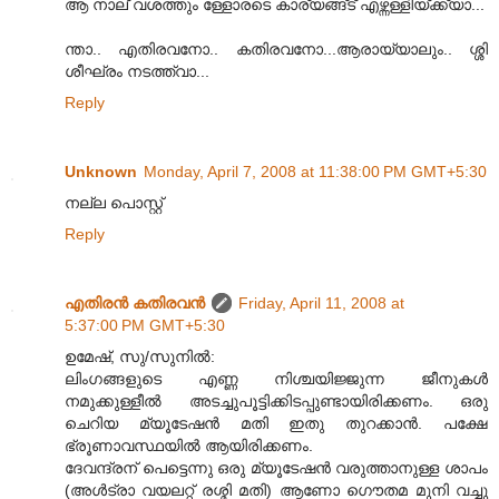
ആ നാല് വശത്തും ള്ളോരടെ കാര്യങ്ങ്ട് എഴ്ന്നള്ളിയ്ക്ക്യാ...
ന്താ.. എതിരവനോ.. കതിരവനോ...ആരായ്യാലും.. ശ്ശി
ശീഘ്രം നടത്ത്വാ...
Reply
Unknown
Monday, April 7, 2008 at 11:38:00 PM GMT+5:30
നല്ല പൊസ്റ്റ്
Reply
എതിരന്‍ കതിരവന്‍
Friday, April 11, 2008 at
5:37:00 PM GMT+5:30
ഉമേഷ്, സു/സുനില്‍:
ലിംഗങ്ങളുടെ എണ്ണ നിശ്ചയിജ്ജുന്ന ജീനുകള്‍
നമുക്കുള്ളീല്‍ അടച്ചുപൂട്ടിക്കിടപ്പുണ്ടായിരിക്കണം. ഒരു
ചെറിയ മ്യൂടേഷന്‍ മതി ഇതു തുറക്കാന്‍. പക്ഷേ
ഭ്രൂണാവസ്ഥയില്‍ ആയിരിക്കണം.
ദേവന്ദ്രന് പെട്ടെന്നു ഒരു മ്യൂടേഷന്‍ വരുത്താനുള്ള ശാപം
(അള്‍ട്രാ വയലറ്റ് രശ്മി മതി) ആണോ ഗൌതമ മുനി വച്ചു