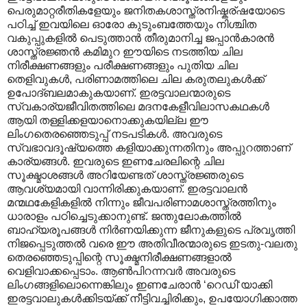
പെരുമാറ്റരീതികളേയും ജനിതകശാസ്ത്രനിഷ്കര്ഷയോടെ
പഠിച്ച് ഇവയിലെ ഓരോ കുടുംബത്തേയും നിശ്ചിത
വകുപ്പുകളില്‍ പെടുത്താന്‍ തീരുമാനിച്ച ജപ്പാന്‍കാരന്‍‍
ശാസ്ത്രജ്ഞന്‍ കമിമുറ ഈയിടെ നടത്തിയ ചില
നിരീക്ഷണങ്ങളും പരീക്ഷണങ്ങളും പുതിയ ചില
തെളിവുകള്‍, പരിണാമത്തിലെ ചില കരുതലുകള്‍ക്ക്
ഉപോദ്ബലമാകുകയാണ്. ഇരട്ടവാലന്മാരുടെ
സ്വകാര്യജീവിതത്തിലെ മദനകേളീവിലാസകഥകള്‍
ആയി തള്ളിക്കളയാനൊക്കുകയില്ല ഈ
ലിംഗതെരഞ്ഞെടുപ്പ് നടപടികള്‍. അവരുടെ
സ്വഭാവദൂഷ്യത്തെ കളിയാക്കുന്നതിനും അപ്പുറത്താണ്
കാര്യങ്ങള്‍. ഇവരുടെ ഇണചേരലിന്റെ ചില
സൂക്ഷ്മാശങ്ങള്‍ അറിയേണ്ടത് ശാസ്ത്രജ്ഞരുടെ
ആവശ്യമായി വാന്നിരിക്കുകയാണ്. ഇരട്ടവാലന്‍‍
മന്മഥകേളികളില്‍ നിന്നും ജീവപരിണാമശാസ്ത്രത്തിനും
ധാരാളം പഠിച്ചെടുക്കാനുണ്ട്. ജന്തുലോകത്തില്‍
ബാഹ്യരൂപങ്ങള്‍ നിര്‍ണയിക്കുന്ന ജീനുകളുടെ പ്രവൃത്തി
നിജപ്പെടുത്തല്‍ വരെ ഈ അതിവീരന്മാരുടെ ഇടതു-വലതു
തെരഞ്ഞെടുപ്പിന്റെ സൂക്ഷ്മനിരീക്ഷണങ്ങളാല്‍
വെളിവാക്കപ്പെടാം. ആണ്‍പിറന്നവര്‍ അവരുടെ
ലിംഗങ്ങളിലൊന്നെങ്കിലും ഇണചേരാന്‍ ‘റെഡി‘യാക്കി
ഇരട്ടവാലുകള്‍ക്കിടയ്ക്ക് നീട്ടിവച്ചിരിക്കും, ഉപയോഗിക്കാത്ത