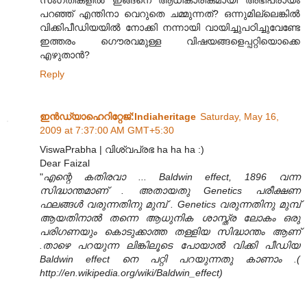
പറഞ്ഞ് എന്തിനാ വെറുതെ ചമ്മുന്നത്? ഒന്നുമില്ലെങ്കിൽ
വിക്കിപീഡിയയിൽ നോക്കി നന്നായി വായിച്ചുപഠിച്ചുവേണ്ടേ
ഇത്തരം ഗൌരവമുള്ള വിഷയങ്ങളെപ്പറ്റിയൊക്കെ
എഴുതാൻ?
Reply
ഇന്‍ഡ്യാഹെറിറ്റേജ്‌:Indiaheritage
Saturday, May 16,
2009 at 7:37:00 AM GMT+5:30
ViswaPrabha | വിശ്വപ്രഭ ha ha ha :)
Dear Faizal
"
എന്റെ കതിരവാ ... Baldwin effect, 1896 വന്ന
സിദ്ധാന്തമാണ്‌ . അതായതു Genetics പരീക്ഷണ
ഫലങ്ങള്‍ വരുന്നതിനു മുമ്പ് . Genetics വരുന്നതിനു മുമ്പ്
ആയതിനാല്‍ തന്നെ ആധുനിക ശാസ്ത്ര ലോകം ഒരു
പരിഗണയും കൊടുക്കാത്ത തള്ളിയ സിദ്ധാന്തം ആണ്
.താഴെ പറയുന്ന ലിങ്കിലൂടെ പോയാല്‍ വിക്കി പീഡിയ
Baldwin effect നെ പറ്റി പറയുന്നതു കാണാം .(
http://en.wikipedia.org/wiki/Baldwin_effect)