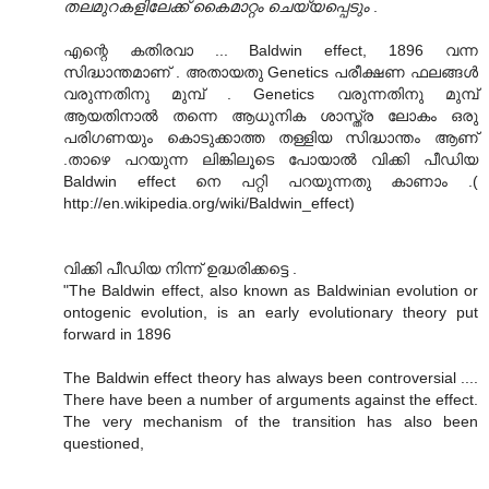
തലമുറകളിലേക്ക് കൈമാറ്റം ചെയ്യപ്പെടും
.
എന്റെ കതിരവാ ... Baldwin effect, 1896 വന്ന
സിദ്ധാന്തമാണ്‌ . അതായതു Genetics പരീക്ഷണ ഫലങ്ങള്‍
വരുന്നതിനു മുമ്പ് . Genetics വരുന്നതിനു മുമ്പ്
ആയതിനാല്‍ തന്നെ ആധുനിക ശാസ്ത്ര ലോകം ഒരു
പരിഗണയും കൊടുക്കാത്ത തള്ളിയ സിദ്ധാന്തം ആണ്
.താഴെ പറയുന്ന ലിങ്കിലൂടെ പോയാല്‍ വിക്കി പീഡിയ
Baldwin effect നെ പറ്റി പറയുന്നതു കാണാം .(
http://en.wikipedia.org/wiki/Baldwin_effect)
വിക്കി പീഡിയ നിന്ന് ഉദ്ധരിക്കട്ടെ .
"The Baldwin effect, also known as Baldwinian evolution or
ontogenic evolution, is an early evolutionary theory put
forward in 1896
The Baldwin effect theory has always been controversial ....
There have been a number of arguments against the effect.
The very mechanism of the transition has also been
questioned,