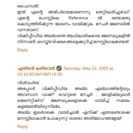
ഫൈസൽ:
ഇത് എന്റെ അഭിപ്രായമാണെന്നു തെറ്റിദ്ധരിച്ചുവോ?
എന്റെ പോസ്റ്റിലെ Reference ൽ രണ്ടാമതു
കൊടുത്തിരിക്കുന്ന ലേഖനം വായിക്കുക. നേചർ ജേണലിൽ
വന്നതാണ്.
വിക്കിപ്പീഡീയ അല്ലാതെ ആധികാരികമായ ജേണലുകളിൽ
നിന്നാൺ ശാസ്ത്രവിഷയnങ്ങളെക്കുറിച്ച് മനസ്സിലാക്കേണ്ടത്.
Reply
എതിരന്‍ കതിരവന്‍
Saturday, May 16, 2009 at
10:10:00 AM GMT+5:30
വിശ്വപ്രഭ:
അപ്പോൾ വിക്കിപ്പീഡിയ അല്ല എല്ലാത്തിന്റേയും
അവസാന വാക്ക്? വെറുതെ നേച്ചർ , മോളിക്യുലാർ
ജെനെറ്റിക്സ് ജേണലുകളൊക്കെ വായിച്ച് സമയം
കളയേണ്ടിയിരുന്നില്ല.
അല്ല ഇതൊക്കെ വായിച്ചാൽ എനിക്ക് ഏതാണ്ടൊക്കെ
മനസ്സിലാകാൻ പോകുന്നു! ഓരൊ അതിമോഹങ്ങളേയ്!
Reply