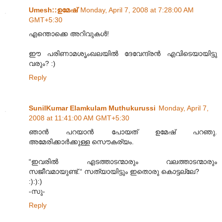
Umesh::ഉമേഷ്
Monday, April 7, 2008 at 7:28:00 AM
GMT+5:30
എന്തൊക്കെ അറിവുകള്‍!
ഈ പരിണാമശൃംഖലയില്‍ ദേവേന്ദ്രന്‍ എവിടെയായിട്ടു
വരും? :)
Reply
SunilKumar Elamkulam Muthukurussi
Monday, April 7,
2008 at 11:41:00 AM GMT+5:30
ഞാന്‍ പറയാന്‍ പോയത് ഉമേഷ് പറഞു.
അമേരിക്കാര്‍ക്കുള്ള സൌകര്യം.
“ഇവരില്‍‍ എടത്താടന്മാരും വലത്താടന്മാരും
സജീവമായുണ്ട്.“ സത്യായിട്ടും ഇതൊരു കൊട്ടല്ലേ?
:):):)
-സു-
Reply