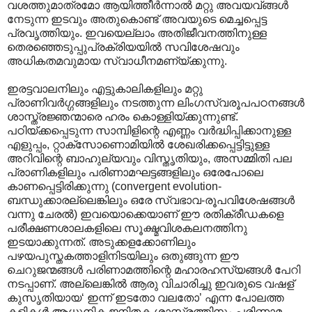
വശത്തുമാത്രമോ ആയിത്തീര്‍ന്നാല്‍ മറ്റു അവയവ്ങ്ങള്‍
നേടുന്ന ഇടവും അതുകൊണ്ട് അവയുടെ മെച്ചപ്പെട്ട
പ്രവൃത്തിയും. ഇവയെല്ലാം അതിജീവനത്തിനുള്ള
തെരഞ്ഞെടുപ്പുപ്രക്രിയയില്‍ സവിശേഷവും
അധികതമവുമായ സ്വാധീനമണ്യ്ക്കുന്നു.
ഇരട്ടവാലനിലും എട്ടുകാലികളിലും മറ്റു
പ്രാണിവര്‍ഗ്ഗങ്ങളിലും നടത്തുന്ന ലിംഗസ്വരൂപപഠനങ്ങള്‍‍
ശാസ്ത്രജ്ഞന്മാരെ ഹരം കൊള്ളിയ്ക്കുന്നുണ്ട്.
പഠിയ്ക്കപ്പെടുന്ന സാമ്പിളിന്റെ എണ്ണം വര്‍ദ്ധിപ്പിക്കാനുള്ള
എളുപ്പം, റ്റാക്സോണൊമിയില്‍ ശേഖരിക്കപ്പെട്ടിട്ടുള്ള
അറിവിന്റെ ബാഹുല്യവും വിസ്തൃതിയും, അസമ്മിതി പല
പ്രാണികളിലും പരിണാമഘട്ടങ്ങളിലും ഒരേപോലെ
കാണപ്പെട്ടിരിക്കുന്നു (convergent evolution-
ബന്ധുക്കാരല്ലെങ്കിലും ഒരേ സ്വഭാവ-രൂപവിശേഷങ്ങള്‍
വന്നു ചേരല്‍) ഇവയൊക്കെയാണ് ഈ രതിക്രീഡകളെ
പരീക്ഷണശാലകളിലെ സൂക്ഷ്മവിശകലനത്തിനു
ഇടയാക്കുന്നത്. അടുക്കളക്കോണിലും
പഴയപുസ്തകത്താളിനിടയിലും ഒതുങ്ങുന്ന ഈ
ചെറുജന്മങ്ങള്‍ പരിണാമത്തിന്റെ മഹാരഹസ്യങ്ങള്‍ പേറി
നടപ്പാണ്. അല്ലെങ്കില്‍ ആരു വിചാരിച്ചു ഇവരുടെ വഷള്
കുസൃതിയായ‘ ഇന്ന് ഇടതോ വലതോ’ എന്ന പോലത്ത
കളികള്‍ ആധുനിക ജനിതക ശാസ്ത്രത്തിനും പരിണാമ