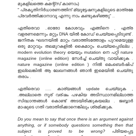
മുകളിലത്തെ കമന്റ്സ് കാണാം)
" പ്രകൃതിനിര്‍ധാരണത്തിന് മ്യൂട്ടേഷനുകളിലൂടെ മാത്രമേ
പ്രവര്‍ത്തിക്കാനാവൂ എന്നു നാം കണ്ടുകഴിഞ്ഞു" ..
എതിരെവാ ..ഓരോ കോശവും എങ്ങിനെ , എത്ര
വളരണമെന്നും മറ്റും DNA യില്‍ കോഡ് ചെയ്യപ്പെടിടുണ്ട് .
ജനിതക ഘടനയില്‍ മാറ്റം വരാത്തിടത്തോളം പുറമെയുള്ള
ഒരു മാറ്റവും തലമുറകളില്‍ കൈമാറ്റം ചെയ്യപ്പെടില്ല ,
modern evolution theory യെയും mutation നെ പറ്റി nature
magazine (online edition) സേര്‍ച്ച്‌ ചെയ്തു വായിക്കുക .
nature magazine (online edition ) നില്‍ മെംബെര്‍ഷിപ്‌
ഇല്ലെങ്കില്‍ ആ ലേഖനങ്ങള്‍ ഞാന്‍ ഇമെയില്‍ ചെയ്തു
തരാം .
എതിരെവാ ..... കാര്യങ്ങള്‍ update ചെയ്യുക ,
.അല്ലാതെ നൂര് വര്ഷം പഴകിയ അടിസ്ഥാനമില്ലാത്ത
സിദ്ധാന്തങ്ങള്‍ കൊണ്ട് അടയിരിക്കുകയല്ല . ജബ്ബാര്‍
മാഷുടെ ഗതി വരാതിരിക്കാനെങ്കിലും ശ്രമിക്കുക.
Do you mean to say that once there is an argument against
anything, or if somebody questions something then that
subject is proved to be wrong?
പ്രിയപ്പെട്ട