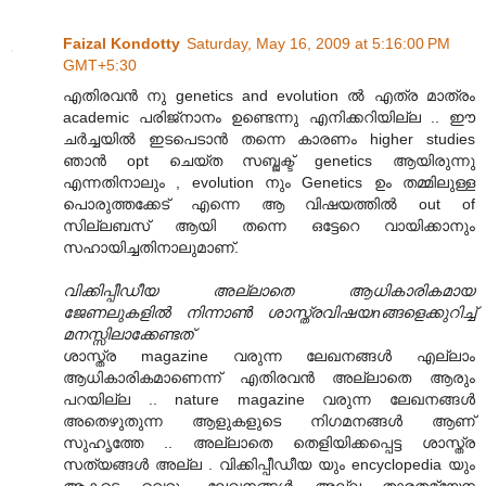
Faizal Kondotty
Saturday, May 16, 2009 at 5:16:00 PM
GMT+5:30
എതിരവന്‍ നു genetics and evolution ല്‍ എത്ര മാത്രം
academic പരിജ്നാനം ഉണ്ടെന്നു എനിക്കറിയില്ല .. ഈ
ചര്‍ച്ചയില്‍ ഇടപെടാന്‍ തന്നെ കാരണം higher studies
ഞാന്‍ opt ചെയ്ത സബ്ജക്ട് genetics ആയിരുന്നു
എന്നതിനാലും , evolution നും Genetics ഉം തമ്മിലുള്ള
പൊരുത്തക്കേട് എന്നെ ആ വിഷയത്തില്‍ out of
സില്ലബസ് ആയി തന്നെ ഒട്ടേറെ വായിക്കാനും
സഹായിച്ചതിനാലുമാണ്.
വിക്കിപ്പീഡീയ അല്ലാതെ ആധികാരികമായ
ജേണലുകളിൽ നിന്നാൺ ശാസ്ത്രവിഷയnങ്ങളെക്കുറിച്ച്
മനസ്സിലാക്കേണ്ടത്
ശാസ്ത്ര magazine വരുന്ന ലേഖനങ്ങള്‍ എല്ലാം
ആധികാരികമാണെന്ന് എതിരവന്‍ അല്ലാതെ ആരും
പറയില്ല .. nature magazine വരുന്ന ലേഖനങ്ങള്‍
അതെഴുതുന്ന ആളുകളുടെ നിഗമനങ്ങള്‍ ആണ്
സുഹൃത്തേ .. അല്ലാതെ തെളിയിക്കപ്പെട്ട ശാസ്ത്ര
സത്യങ്ങള്‍ അല്ല . വിക്കിപ്പീഡീയ യും encyclopedia യും
ആകട്ടെ വെറും ലേഖനങ്ങള്‍ അല്ല താരതമ്യേന