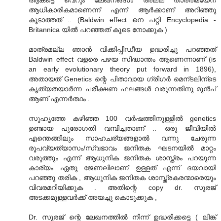
ആധികാരികമാണെന്ന് എന്ന് ആര്‍ക്കാണ് അറിഞ്ഞു
കൂടാത്തത് .. (Baldwin effect നെ പറ്റി Encyclopedia -
Britannica യില്‍ പറഞ്ഞത് കൂടെ നോക്കുക )
മാത്രമല്ല ഞാന്‍ വിക്കിപ്പീഡീയ ഉദ്ധരിച്ചു പറഞ്ഞത്
Baldwin effect വളരെ പഴയ സിദ്ധാന്തം ആണെന്നാണ് (is
an early evolutionary theory put forward in 1896),
അതായത് Genetics ന്റെ പിതാവായ ഗ്രിഗര്‍ മെന്ടലിന്ടെ
കൃത്യതയാര്‍ന്ന പരീക്ഷണ ഫലങ്ങള്‍ വരുന്നതിനു മുന്‍പ്
ആണ് എന്നര്‍ത്ഥം .
സുഹൃത്തേ കഴിഞ്ഞ 100 വര്‍ഷത്തിനുള്ളില്‍ genetics
ഉണ്ടായ പുരോഗതി വമ്പിച്ചതാണ് .. ഒരു ജീവിയില്‍
എന്തെങ്ങിലും സാഹചര്യങ്ങളാൽ വന്നു ചേരുന്ന
രൂപവ്യത്യാസം/സ്വഭാവം ജനിതക ഘടനയില്‍ മാറ്റം
വരുത്തും എന്ന് ആധുനിക ജനിതക ശാസ്ത്രം പറയുന്ന
കാര്യം ഏതു ജേണലിലാണ് ഉള്ളത്‌ എന്ന് ദയവായി
പറഞ്ഞു തരിക , ആധുനിക ജനിതക ശാസ്ത്രകരന്മാരെയും
വിവരമറിയിക്കുക . അതിന്റെ copy dr. സുരജ്
അടക്കമുള്ളവര്‍ക്ക് അയച്ചു കൊടുക്കുക ,
Dr. സൂരജ് ന്റെ ലേഖനത്തില്‍ നിന്ന് ഉദ്ധരിക്കട്ടെ ( ലിങ്ക്