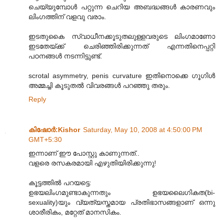
ചെയ്യുമ്പോള്‍ പറ്റുന്ന ചെറിയ അബദ്ധങ്ങള്‍ കാരണവും
ലിംഗത്തിന് വളവു വരാം.
ഇടതുകൈ സ്വാധീനക്കൂടുതലുള്ളവരുടെ ലിംഗമാണോ
ഇടതേയ്ക്ക് ചെരിഞ്ഞിരിക്കുന്നത് എന്നതിനെപ്പറ്റി
പഠനങ്ങള്‍ നടന്നിട്ടുണ്ട്.
scrotal asymmetry, penis curvature ഇതിനൊക്കെ ഗൂഗിള്‍
അമ്മച്ചി കൂടുതല്‍ വിവരങ്ങള്‍ പറഞ്ഞു തരും.
Reply
കിഷോർ‍:Kishor
Saturday, May 10, 2008 at 4:50:00 PM
GMT+5:30
ഇന്നാണ് ഈ പോസ്റ്റു കാണുന്നത്..
വളരെ രസകരമായി എഴുതിയിരിക്കുന്നു!
കൂട്ടത്തില്‍ പറയട്ടെ:
ഉഭയലിംഗമുണ്ടാകുന്നതും ഉഭയലൈഗികത(bi-
sexuality)യും വ്യത്യസ്തമായ പ്രതിഭാസങ്ങളാണ് ഒന്നു
ശാരീരികം, മറ്റേത് മാനസികം.