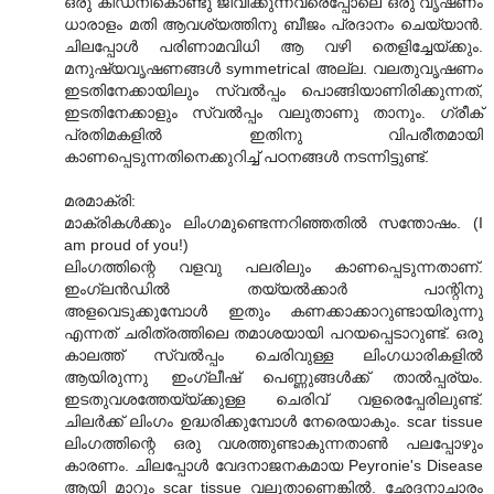
ഒരു കിഡ്നികൊണ്ടു ജീവിക്കുന്നവരെപ്പോലെ ഒരു വൃഷണം
ധാരാളം മതി ആവശ്യത്തിനു ബീജം പ്രദാനം ചെയ്യാന്‍.
ചിലപ്പോള്‍ പരിണാമവിധി ആ വഴി തെളിച്ചേയ്ക്കും.
മനുഷ്യവൃഷണങ്ങള്‍ symmetrical അല്ല. വലതുവൃഷണം
ഇടതിനേക്കായിലും സ്വല്‍പ്പം പൊങ്ങിയാണിരിക്കുന്നത്,
ഇടതിനേക്കാളും സ്വല്‍പ്പം വലുതാണു താനും. ഗ്രീക്
പ്രതിമകളില്‍ ഇതിനു വിപരീതമായി
കാണപ്പെടുന്നതിനെക്കുറിച്ച് പഠനങ്ങള്‍ നടന്നിട്ടുണ്ട്.
മരമാക്രി:
മാക്രികള്‍ക്കും ലിംഗമുണ്ടെന്നറിഞ്ഞതില്‍ സന്തോഷം. (I
am proud of you!)
ലിംഗത്തിന്റെ വളവു പലരിലും കാണപ്പെടുന്നതാണ്.
ഇംഗ്ലന്‍ഡില്‍ തയ്യല്‍ക്കാര്‍ പാന്റിനു
അളവെടുക്കുമ്പോള്‍ ഇതും കണക്കാക്കാറുണ്ടായിരുന്നു
എന്നത് ചരിത്രത്തിലെ തമാശയായി പറയപ്പെടാറുണ്ട്. ഒരു
കാലത്ത് സ്വല്‍പ്പം ചെരിവുള്ള ലിംഗധാരികളില്‍
ആയിരുന്നു ഇംഗ്ലീഷ് പെണ്ണുങ്ങള്‍ക്ക് താല്‍പ്പര്യം.
ഇടതുവശത്തേയ്യ്ക്കുള്ള ചെരിവ് വളരെപ്പേരിലുണ്ട്.
ചിലര്‍ക്ക് ലിംഗം ഉദ്ധരിക്കുമ്പോള്‍ നേരെയാകും. scar tissue
ലിംഗത്തിന്റെ ഒരു വശത്തുണ്ടാകുന്നതാ‍ണ്‍ പലപ്പോഴും
കാരണം. ചിലപ്പോള്‍ വേദനാജനകമായ Peyronie's Disease
ആയി മാറും scar tissue വലുതാണെങ്കില്‍. ഛേദനാചാരം