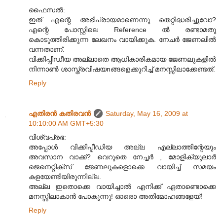
ഫൈസൽ:
ഇത് എന്റെ അഭിപ്രായമാണെന്നു തെറ്റിദ്ധരിച്ചുവോ?
എന്റെ പോസ്റ്റിലെ Reference ൽ രണ്ടാമതു
കൊടുത്തിരിക്കുന്ന ലേഖനം വായിക്കുക. നേചർ ജേണലിൽ
വന്നതാണ്.
വിക്കിപ്പീഡീയ അല്ലാതെ ആധികാരികമായ ജേണലുകളിൽ
നിന്നാൺ ശാസ്ത്രവിഷയnങ്ങളെക്കുറിച്ച് മനസ്സിലാക്കേണ്ടത്.
Reply
എതിരന്‍ കതിരവന്‍
Saturday, May 16, 2009 at
10:10:00 AM GMT+5:30
വിശ്വപ്രഭ:
അപ്പോൾ വിക്കിപ്പീഡിയ അല്ല എല്ലാത്തിന്റേയും
അവസാന വാക്ക്? വെറുതെ നേച്ചർ , മോളിക്യുലാർ
ജെനെറ്റിക്സ് ജേണലുകളൊക്കെ വായിച്ച് സമയം
കളയേണ്ടിയിരുന്നില്ല.
അല്ല ഇതൊക്കെ വായിച്ചാൽ എനിക്ക് ഏതാണ്ടൊക്കെ
മനസ്സിലാകാൻ പോകുന്നു! ഓരൊ അതിമോഹങ്ങളേയ്!
Reply