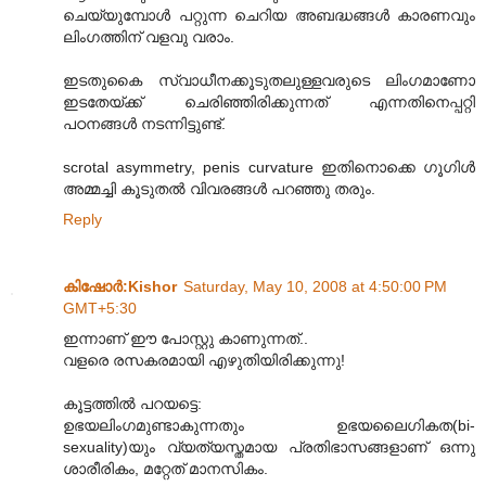
ചെയ്യുമ്പോള്‍ പറ്റുന്ന ചെറിയ അബദ്ധങ്ങള്‍ കാരണവും
ലിംഗത്തിന് വളവു വരാം.
ഇടതുകൈ സ്വാധീനക്കൂടുതലുള്ളവരുടെ ലിംഗമാണോ
ഇടതേയ്ക്ക് ചെരിഞ്ഞിരിക്കുന്നത് എന്നതിനെപ്പറ്റി
പഠനങ്ങള്‍ നടന്നിട്ടുണ്ട്.
scrotal asymmetry, penis curvature ഇതിനൊക്കെ ഗൂഗിള്‍
അമ്മച്ചി കൂടുതല്‍ വിവരങ്ങള്‍ പറഞ്ഞു തരും.
Reply
കിഷോർ‍:Kishor
Saturday, May 10, 2008 at 4:50:00 PM
GMT+5:30
ഇന്നാണ് ഈ പോസ്റ്റു കാണുന്നത്..
വളരെ രസകരമായി എഴുതിയിരിക്കുന്നു!
കൂട്ടത്തില്‍ പറയട്ടെ:
ഉഭയലിംഗമുണ്ടാകുന്നതും ഉഭയലൈഗികത(bi-
sexuality)യും വ്യത്യസ്തമായ പ്രതിഭാസങ്ങളാണ് ഒന്നു
ശാരീരികം, മറ്റേത് മാനസികം.