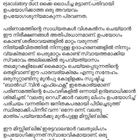
ejaculatory duct ഒക്കെ ലൊപിച്ച മട്ടാണ്.പതിവായി
ഉപയോഗിക്കാത്ത ഒരു അവയവം
ഉപയോഗശൂന്യമാകുന്ന പ്രവണത.
പരിണാമത്തിന്റെ സാധ്യതകള്‍ വിശകല്‍നം ചെയ്യാന്‍
ഈ നിരീക്ഷണങ്ങള്‍ അതിപ്രധാനമാണ്. ഉപയോഗം
കൊണ്ട് ശരീരാവയങ്ങളില്‍ മാറ്റം വരുന്നത്
നിത്യജീവിതത്തില്‍ നിന്നുള്ള ഉദാഹരണങ്ങളില്‍ നിന്നും
വ്യക്തമാണ്. പെരുമാറ്റം കൊണ്ട് സ്വായത്തമാക്കിയ
സ്വഭാവം അല്ലെങ്കില്‍ രൂപവ്യത്യാസം
തലമുറകളിലേക്ക് കൈമാറ്റം ചെയ്യപ്പെടുന്നതിന്റെ
തെളിവാണ് ഈ പാരമ്പര്യക്രമം എന്നു സന്ദേഹം.
ഒരുനൂറ്റാണ്ടിനു മുന്‍പു കോളിളക്കം സൃഷ്ടിച്ച
“ബാല്‍ഡ്്വിന്‍‍ എഫ്ഫെക്റ്റ്” ഇതേകാര്യമാണ്
പരിണാമത്തിന്റെ പോംവഴികളില്‍ ഒന്നായി ഉദ്ബോധിക്കാന്‍
ശ്രമിച്ചത്. “വലതു റെഡി”ക്കാര്‍ വലതു ലിംഗം ഉപയോഗിച്ച്
പരിചയം വന്നതിനെ ജനിതകപരമായി പിടിച്ചെടുത്ത്
സ്ഥിരമാക്കി.പിന്നീട് വന്ന ‘ഒന്നേ ഒന്ന്, വല‍തു
മാത്രം’പയ്യന്മാര്‍ക്കു മുന്‍പുള്ള മിസ്സിങ് ലിങ്ക്.
ഈ മിസ്സിങ് ലിങ്ക് ഇരട്ടവാലന്മാര്‍ വലതുലിംഗം
ഉപയോഗിക്കുന്നത് സ്വാഭാവികമായാണ്, ഒരു