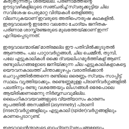
കരുതുന്നതും ശരിയല്ല. പരിണാമത്തിന്റെ
ഊടുവഴികളിലൂടെ സഞ്ചരിച്ച് സ്വരൂക്കൂട്ടിയ ചില
സവിശേഷ പെരുമാറ്റ വിദ്യകള്‍ തെളിഞ്ഞു
വിലസുകയാണ് ഇവരുടെ അതിപൌരുഷ കഥകളില്‍.
ഇരട്ടവാലന്റെ ഇടതോ വലതോ ചോദ്യം ജനിതക-
പരിണാമ ശാസ്ത്രഞ്ജരുടെ മുഖത്തേയ്ക്കാണ് ഇന്ന്
എറിയപ്പെടുന്നത്.
ഇരട്ടവാലന്മാര്ക്ക് മാത്രമല്ല ഈ പതിവില്‍ക്കൂടുതല്‍
ആണത്തം. പല പാറ്റാവര്‍ഗ്ഗങ്ങള്‍, ചില ചെമ്മീന്‍, തുമ്പി,
പലേ എട്ടുകാലികള്‍ ഒക്കെ ദ്വയലിംഗമൂര്‍ത്തികള് ആണ്.
രണ്ടുലിംഗങ്ങളോടെ ജനിയ്ക്കുന്ന ചില എട്ടുകാലികളാകട്ടെ
യൌവനകാല‍ത്ത് ചിന്താക്കുഴപ്പം വരാതിരിക്കാന്‍
ചെറുപ്പത്തില്‍ത്തന്നെ രണ്ടിലെ ഒരെണ്ണം സ്വയം സാപ്പിട്ട്
സ്ഥലം വൃത്തിയാക്കും. രണ്ടെണ്ണമുള്ള പ്രാണിവര്‍ഗ്ഗങ്ങളില്‍
പലതിനും രണ്ടു വശത്തേയും ലിംഗങ്ങള്‍ ഒരേപോലെ
ആയിരിക്കണമെന്നു നിര്‍ബ്ബന്ധവുമില്ല.
ലൈംഗികാവയവങ്ങളുടെ വ്യത്യാസം കാരണം
രൂപത്തില്‍ അസമ്മിതി (asymmetry) പ്രാണി
(insect)വര്‍ഗ്ഗങ്ങളിലും എട്ടുകാലി (spider)വര്‍ഗ്ഗങ്ങളിലും
കാണപ്പെടാറുണ്ട്.
ഇരട്ടവാലന്‍ന്മാരുടെ ബാഹ്യസ്വരൂപങ്ങളേയും