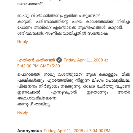
കൊടുത്തത്?
ബഹു: വിശ്വാമിത്രനും ഇതില്‍ പങ്കുണ്ടോ?
കാറ്റാടി: പരിണാമത്തിന്റെ പഴയ കാലത്തേയ്ക്ക് തിരിച്ചു
പോണം അല്ലെ? എന്തൊക്കെ ആഗ്രഹങ്ങള്‍, കാറ്റാടീ.
ശ്രീവല്ലഭന്‍, സുനീഷ്:വായിച്ചതില്‍ സന്തോഷം.
Reply
എതിരന്‍ കതിരവന്‍
Friday, April 11, 2008 at
5:42:00 PM GMT+5:30
പൊറാടത്ത്: നാലു വശത്തുമോ? ആശ കൊള്ളാം. മിക്ക
പക്ഷികള്‍ക്കും പുറത്തേയ്ക്കു നീളുന്ന ലിംഗം‍ പോലുമില്ല.
പ്രജനനം നിര്‍ബ്ബാധം നടക്കുന്നു. cloaca ചേര്‍ത്തു വച്ചാണ്
ഇണചേരല്‍. എന്നുവച്ചാല്‍ ഇതൊന്നും അത്ര
ആവശ്യമില്ലെന്നേ.
അനൂപ്: താങ്ക്യു.
Reply
Anonymous
Friday, April 11, 2008 at 7:04:00 PM