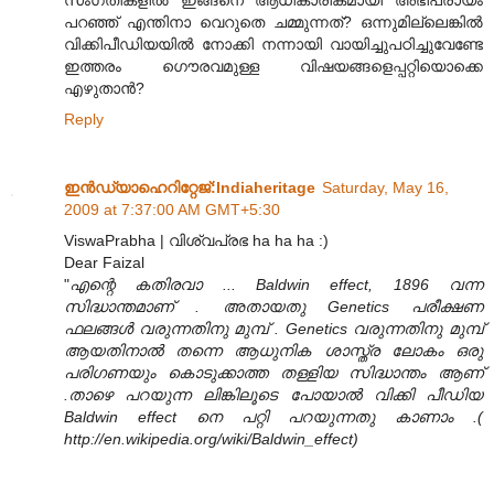
പറഞ്ഞ് എന്തിനാ വെറുതെ ചമ്മുന്നത്? ഒന്നുമില്ലെങ്കിൽ
വിക്കിപീഡിയയിൽ നോക്കി നന്നായി വായിച്ചുപഠിച്ചുവേണ്ടേ
ഇത്തരം ഗൌരവമുള്ള വിഷയങ്ങളെപ്പറ്റിയൊക്കെ
എഴുതാൻ?
Reply
ഇന്‍ഡ്യാഹെറിറ്റേജ്‌:Indiaheritage
Saturday, May 16,
2009 at 7:37:00 AM GMT+5:30
ViswaPrabha | വിശ്വപ്രഭ ha ha ha :)
Dear Faizal
"
എന്റെ കതിരവാ ... Baldwin effect, 1896 വന്ന
സിദ്ധാന്തമാണ്‌ . അതായതു Genetics പരീക്ഷണ
ഫലങ്ങള്‍ വരുന്നതിനു മുമ്പ് . Genetics വരുന്നതിനു മുമ്പ്
ആയതിനാല്‍ തന്നെ ആധുനിക ശാസ്ത്ര ലോകം ഒരു
പരിഗണയും കൊടുക്കാത്ത തള്ളിയ സിദ്ധാന്തം ആണ്
.താഴെ പറയുന്ന ലിങ്കിലൂടെ പോയാല്‍ വിക്കി പീഡിയ
Baldwin effect നെ പറ്റി പറയുന്നതു കാണാം .(
http://en.wikipedia.org/wiki/Baldwin_effect)