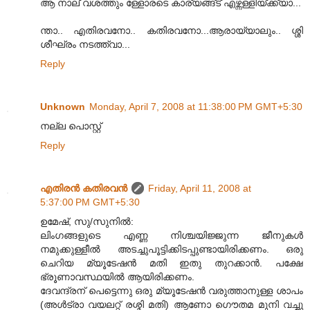
ആ നാല് വശത്തും ള്ളോരടെ കാര്യങ്ങ്ട് എഴ്ന്നള്ളിയ്ക്ക്യാ...
ന്താ.. എതിരവനോ.. കതിരവനോ...ആരായ്യാലും.. ശ്ശി
ശീഘ്രം നടത്ത്വാ...
Reply
Unknown
Monday, April 7, 2008 at 11:38:00 PM GMT+5:30
നല്ല പൊസ്റ്റ്
Reply
എതിരന്‍ കതിരവന്‍
Friday, April 11, 2008 at
5:37:00 PM GMT+5:30
ഉമേഷ്, സു/സുനില്‍:
ലിംഗങ്ങളുടെ എണ്ണ നിശ്ചയിജ്ജുന്ന ജീനുകള്‍
നമുക്കുള്ളീല്‍ അടച്ചുപൂട്ടിക്കിടപ്പുണ്ടായിരിക്കണം. ഒരു
ചെറിയ മ്യൂടേഷന്‍ മതി ഇതു തുറക്കാന്‍. പക്ഷേ
ഭ്രൂണാവസ്ഥയില്‍ ആയിരിക്കണം.
ദേവന്ദ്രന് പെട്ടെന്നു ഒരു മ്യൂടേഷന്‍ വരുത്താനുള്ള ശാപം
(അള്‍ട്രാ വയലറ്റ് രശ്മി മതി) ആണോ ഗൌതമ മുനി വച്ചു