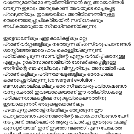
വശത്തുമാത്രമോ ആയിത്തീര്‍ന്നാല്‍ മറ്റു അവയവ്ങ്ങള്‍
നേടുന്ന ഇടവും അതുകൊണ്ട് അവയുടെ മെച്ചപ്പെട്ട
പ്രവൃത്തിയും. ഇവയെല്ലാം അതിജീവനത്തിനുള്ള
തെരഞ്ഞെടുപ്പുപ്രക്രിയയില്‍ സവിശേഷവും
അധികതമവുമായ സ്വാധീനമണ്യ്ക്കുന്നു.
ഇരട്ടവാലനിലും എട്ടുകാലികളിലും മറ്റു
പ്രാണിവര്‍ഗ്ഗങ്ങളിലും നടത്തുന്ന ലിംഗസ്വരൂപപഠനങ്ങള്‍‍
ശാസ്ത്രജ്ഞന്മാരെ ഹരം കൊള്ളിയ്ക്കുന്നുണ്ട്.
പഠിയ്ക്കപ്പെടുന്ന സാമ്പിളിന്റെ എണ്ണം വര്‍ദ്ധിപ്പിക്കാനുള്ള
എളുപ്പം, റ്റാക്സോണൊമിയില്‍ ശേഖരിക്കപ്പെട്ടിട്ടുള്ള
അറിവിന്റെ ബാഹുല്യവും വിസ്തൃതിയും, അസമ്മിതി പല
പ്രാണികളിലും പരിണാമഘട്ടങ്ങളിലും ഒരേപോലെ
കാണപ്പെട്ടിരിക്കുന്നു (convergent evolution-
ബന്ധുക്കാരല്ലെങ്കിലും ഒരേ സ്വഭാവ-രൂപവിശേഷങ്ങള്‍
വന്നു ചേരല്‍) ഇവയൊക്കെയാണ് ഈ രതിക്രീഡകളെ
പരീക്ഷണശാലകളിലെ സൂക്ഷ്മവിശകലനത്തിനു
ഇടയാക്കുന്നത്. അടുക്കളക്കോണിലും
പഴയപുസ്തകത്താളിനിടയിലും ഒതുങ്ങുന്ന ഈ
ചെറുജന്മങ്ങള്‍ പരിണാമത്തിന്റെ മഹാരഹസ്യങ്ങള്‍ പേറി
നടപ്പാണ്. അല്ലെങ്കില്‍ ആരു വിചാരിച്ചു ഇവരുടെ വഷള്
കുസൃതിയായ‘ ഇന്ന് ഇടതോ വലതോ’ എന്ന പോലത്ത
കളികള്‍ ആധുനിക ജനിതക ശാസ്ത്രത്തിനും പരിണാമ