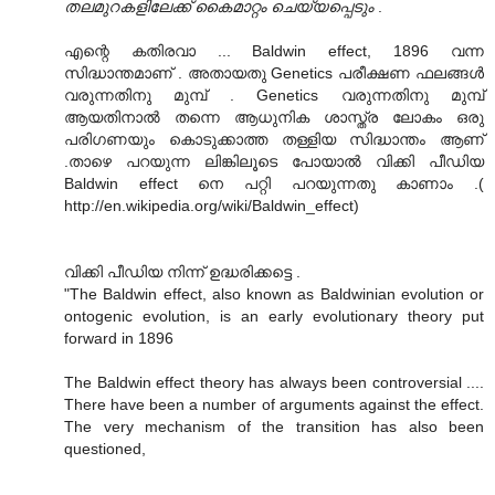
തലമുറകളിലേക്ക് കൈമാറ്റം ചെയ്യപ്പെടും
.
എന്റെ കതിരവാ ... Baldwin effect, 1896 വന്ന
സിദ്ധാന്തമാണ്‌ . അതായതു Genetics പരീക്ഷണ ഫലങ്ങള്‍
വരുന്നതിനു മുമ്പ് . Genetics വരുന്നതിനു മുമ്പ്
ആയതിനാല്‍ തന്നെ ആധുനിക ശാസ്ത്ര ലോകം ഒരു
പരിഗണയും കൊടുക്കാത്ത തള്ളിയ സിദ്ധാന്തം ആണ്
.താഴെ പറയുന്ന ലിങ്കിലൂടെ പോയാല്‍ വിക്കി പീഡിയ
Baldwin effect നെ പറ്റി പറയുന്നതു കാണാം .(
http://en.wikipedia.org/wiki/Baldwin_effect)
വിക്കി പീഡിയ നിന്ന് ഉദ്ധരിക്കട്ടെ .
"The Baldwin effect, also known as Baldwinian evolution or
ontogenic evolution, is an early evolutionary theory put
forward in 1896
The Baldwin effect theory has always been controversial ....
There have been a number of arguments against the effect.
The very mechanism of the transition has also been
questioned,