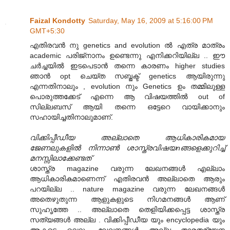
Faizal Kondotty
Saturday, May 16, 2009 at 5:16:00 PM
GMT+5:30
എതിരവന്‍ നു genetics and evolution ല്‍ എത്ര മാത്രം
academic പരിജ്നാനം ഉണ്ടെന്നു എനിക്കറിയില്ല .. ഈ
ചര്‍ച്ചയില്‍ ഇടപെടാന്‍ തന്നെ കാരണം higher studies
ഞാന്‍ opt ചെയ്ത സബ്ജക്ട് genetics ആയിരുന്നു
എന്നതിനാലും , evolution നും Genetics ഉം തമ്മിലുള്ള
പൊരുത്തക്കേട് എന്നെ ആ വിഷയത്തില്‍ out of
സില്ലബസ് ആയി തന്നെ ഒട്ടേറെ വായിക്കാനും
സഹായിച്ചതിനാലുമാണ്.
വിക്കിപ്പീഡീയ അല്ലാതെ ആധികാരികമായ
ജേണലുകളിൽ നിന്നാൺ ശാസ്ത്രവിഷയnങ്ങളെക്കുറിച്ച്
മനസ്സിലാക്കേണ്ടത്
ശാസ്ത്ര magazine വരുന്ന ലേഖനങ്ങള്‍ എല്ലാം
ആധികാരികമാണെന്ന് എതിരവന്‍ അല്ലാതെ ആരും
പറയില്ല .. nature magazine വരുന്ന ലേഖനങ്ങള്‍
അതെഴുതുന്ന ആളുകളുടെ നിഗമനങ്ങള്‍ ആണ്
സുഹൃത്തേ .. അല്ലാതെ തെളിയിക്കപ്പെട്ട ശാസ്ത്ര
സത്യങ്ങള്‍ അല്ല . വിക്കിപ്പീഡീയ യും encyclopedia യും
ആകട്ടെ വെറും ലേഖനങ്ങള്‍ അല്ല താരതമ്യേന