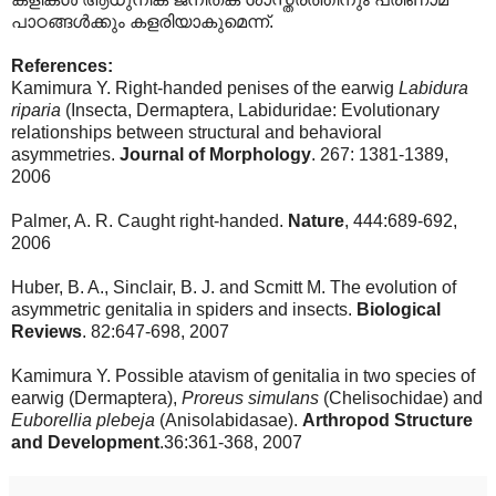
പാഠങ്ങള്‍ക്കും കളരിയാകുമെന്ന്.
References:
Kamimura Y. Right-handed penises of the earwig
Labidura
riparia
(Insecta, Dermaptera, Labiduridae: Evolutionary
relationships between structural and behavioral
asymmetries.
Journal of Morphology
. 267: 1381-1389,
2006
Palmer, A. R. Caught right-handed.
Nature
, 444:689-692,
2006
Huber, B. A., Sinclair, B. J. and Scmitt M. The evolution of
asymmetric genitalia in spiders and insects.
Biological
Reviews
. 82:647-698, 2007
Kamimura Y. Possible atavism of genitalia in two species of
earwig (Dermaptera),
Proreus simulans
(Chelisochidae) and
Euborellia plebeja
(Anisolabidasae).
Arthropod
Structure
and Development
.36:361-368, 2007