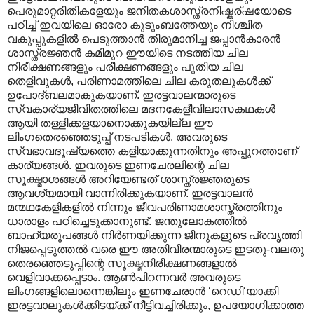
പെരുമാറ്റരീതികളേയും ജനിതകശാസ്ത്രനിഷ്കര്ഷയോടെ
പഠിച്ച് ഇവയിലെ ഓരോ കുടുംബത്തേയും നിശ്ചിത
വകുപ്പുകളില്‍ പെടുത്താന്‍ തീരുമാനിച്ച ജപ്പാന്‍കാരന്‍‍
ശാസ്ത്രജ്ഞന്‍ കമിമുറ ഈയിടെ നടത്തിയ ചില
നിരീക്ഷണങ്ങളും പരീക്ഷണങ്ങളും പുതിയ ചില
തെളിവുകള്‍, പരിണാമത്തിലെ ചില കരുതലുകള്‍ക്ക്
ഉപോദ്ബലമാകുകയാണ്. ഇരട്ടവാലന്മാരുടെ
സ്വകാര്യജീവിതത്തിലെ മദനകേളീവിലാസകഥകള്‍
ആയി തള്ളിക്കളയാനൊക്കുകയില്ല ഈ
ലിംഗതെരഞ്ഞെടുപ്പ് നടപടികള്‍. അവരുടെ
സ്വഭാവദൂഷ്യത്തെ കളിയാക്കുന്നതിനും അപ്പുറത്താണ്
കാര്യങ്ങള്‍. ഇവരുടെ ഇണചേരലിന്റെ ചില
സൂക്ഷ്മാശങ്ങള്‍ അറിയേണ്ടത് ശാസ്ത്രജ്ഞരുടെ
ആവശ്യമായി വാന്നിരിക്കുകയാണ്. ഇരട്ടവാലന്‍‍
മന്മഥകേളികളില്‍ നിന്നും ജീവപരിണാമശാസ്ത്രത്തിനും
ധാരാളം പഠിച്ചെടുക്കാനുണ്ട്. ജന്തുലോകത്തില്‍
ബാഹ്യരൂപങ്ങള്‍ നിര്‍ണയിക്കുന്ന ജീനുകളുടെ പ്രവൃത്തി
നിജപ്പെടുത്തല്‍ വരെ ഈ അതിവീരന്മാരുടെ ഇടതു-വലതു
തെരഞ്ഞെടുപ്പിന്റെ സൂക്ഷ്മനിരീക്ഷണങ്ങളാല്‍
വെളിവാക്കപ്പെടാം. ആണ്‍പിറന്നവര്‍ അവരുടെ
ലിംഗങ്ങളിലൊന്നെങ്കിലും ഇണചേരാന്‍ ‘റെഡി‘യാക്കി
ഇരട്ടവാലുകള്‍ക്കിടയ്ക്ക് നീട്ടിവച്ചിരിക്കും, ഉപയോഗിക്കാത്ത