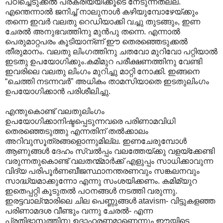
പഠിച്ചെടുക്കല്‍ പ്രക്രിയയിക്കൂടെ നേടുന്നതല്ല.
എന്തെന്നാല്‍ ജനിച്ച് നാലുനാള്‍ കഴിയുമ്പോഴേയ്ക്കും
തന്നെ ഇവര്‍ വലതു റെഡിയാക്കി വച്ചു തുടങ്ങും, ഇണ
ചേരല്‍ അനുഭവത്തിനു മുന്‍പു തന്നെ. എന്നാല്‍
പെരുമാറ്റപരം കൂടിയാന്ണ് ഈ തെരഞ്ഞെടുക്കല്‍
തീരുമാനം. വല‍തു ലിംഗത്തിനു ചതവോ മുറിവോ പറ്റിയാല്‍
ഇടതു ഉപയോഗിക്കും.കമിമുറ പരീക്ഷണത്തിനു വേണ്ടി
ഇവരിലെ വലതു ലിംഗം മുറിച്ചു മാറ്റി നോക്കി. ഇങ്ങനെ
“ചെത്തി നടന്നവര്‍” അധികം താമസിയാതെ ഇടതുലിംഗം
ഉപയോഗിക്കാന്‍ പരിശീലിച്ചു.
എന്തുകൊണ്ട് വലതുലിംഗം
ഉപയോഗിക്കാനിഷ്ടപ്പെടുന്നവരെ പരിണാമവിധി
തെരഞ്ഞെടുത്തു എന്നതിന് തല്‍ക്കാലം
അറിവുസൂത്രങ്ങളൊന്നുമില്ല. ഇണചേരുമ്പോള്‍
ആണുങ്ങള്‍‍ ദേഹം സ്വല്‍പ്പം വലത്തേയ്ക്കു വളയ്ക്കേണ്ടി
വരുന്നതുകൊണ്ട് വലതന്മ്മാര്‍ക്ക് എളുപ്പം സാധിക്കാവുന്ന
വിദ്യ പരിപൂര്‍ണബീജസ്ഥാനന്തരണവും സങ്കലനവും
സാദ്ധ്യമാക്കുന്നോ എന്നു സംശയിക്കണം. കമിമ്യുറ
ഇതെപ്പറ്റി കൂടുതല്‍ പഠനങ്ങള്‍ നടത്തി വരുന്നു.
ഇരട്ടവാല്ന്മാരിലെ ചില പെണ്ണുങ്ങള്‍ atavism- വിട്ടുകളഞ്ഞ
പരിണാമദശ വീണ്ടും വന്നു ചേരല്‍- എന്ന
പ്രതിഭാസത്തിനു ഉദാഹരണമാണെന്നും ഈയിടെ