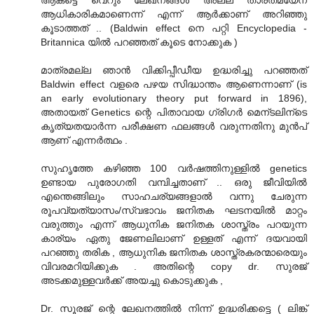
ആധികാരികമാണെന്ന് എന്ന് ആര്‍ക്കാണ് അറിഞ്ഞു
കൂടാത്തത് .. (Baldwin effect നെ പറ്റി Encyclopedia -
Britannica യില്‍ പറഞ്ഞത് കൂടെ നോക്കുക )
മാത്രമല്ല ഞാന്‍ വിക്കിപ്പീഡീയ ഉദ്ധരിച്ചു പറഞ്ഞത്
Baldwin effect വളരെ പഴയ സിദ്ധാന്തം ആണെന്നാണ് (is
an early evolutionary theory put forward in 1896),
അതായത് Genetics ന്റെ പിതാവായ ഗ്രിഗര്‍ മെന്ടലിന്ടെ
കൃത്യതയാര്‍ന്ന പരീക്ഷണ ഫലങ്ങള്‍ വരുന്നതിനു മുന്‍പ്
ആണ് എന്നര്‍ത്ഥം .
സുഹൃത്തേ കഴിഞ്ഞ 100 വര്‍ഷത്തിനുള്ളില്‍ genetics
ഉണ്ടായ പുരോഗതി വമ്പിച്ചതാണ് .. ഒരു ജീവിയില്‍
എന്തെങ്ങിലും സാഹചര്യങ്ങളാൽ വന്നു ചേരുന്ന
രൂപവ്യത്യാസം/സ്വഭാവം ജനിതക ഘടനയില്‍ മാറ്റം
വരുത്തും എന്ന് ആധുനിക ജനിതക ശാസ്ത്രം പറയുന്ന
കാര്യം ഏതു ജേണലിലാണ് ഉള്ളത്‌ എന്ന് ദയവായി
പറഞ്ഞു തരിക , ആധുനിക ജനിതക ശാസ്ത്രകരന്മാരെയും
വിവരമറിയിക്കുക . അതിന്റെ copy dr. സുരജ്
അടക്കമുള്ളവര്‍ക്ക് അയച്ചു കൊടുക്കുക ,
Dr. സൂരജ് ന്റെ ലേഖനത്തില്‍ നിന്ന് ഉദ്ധരിക്കട്ടെ ( ലിങ്ക്