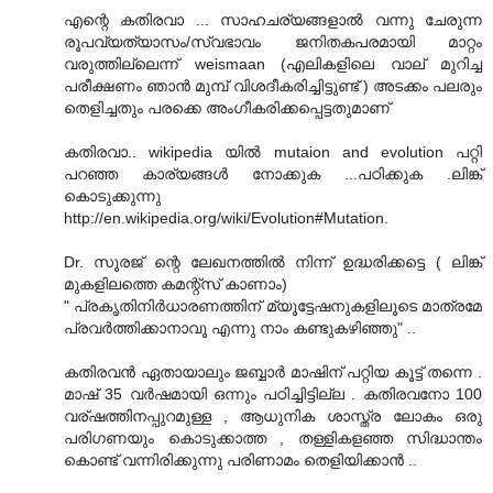
എന്റെ കതിരവാ ... സാഹചര്യങ്ങളാൽ വന്നു ചേരുന്ന
രൂപവ്യത്യാസം/സ്വഭാവം ജനിതകപരമായി മാറ്റം
വരുത്തില്ലെന്ന് weismaan (എലികളിലെ വാല് മുറിച്ച
പരീക്ഷണം ഞാന്‍ മുമ്പ് വിശദീകരിച്ചിട്ടുണ്ട് ) അടക്കം പലരും
തെളിച്ചതും പരക്കെ അംഗീകരിക്കപ്പെട്ടതുമാണ്
കതിരവാ.. wikipedia യില്‍ mutaion and evolution പറ്റി
പറഞ്ഞ കാര്യങ്ങള്‍ നോക്കുക ...പഠിക്കുക .ലിങ്ക്
കൊടുക്കുന്നു
http://en.wikipedia.org/wiki/Evolution#Mutation.
Dr. സൂരജ് ന്റെ ലേഖനത്തില്‍ നിന്ന് ഉദ്ധരിക്കട്ടെ ( ലിങ്ക്
മുകളിലത്തെ കമന്റ്സ് കാണാം)
" പ്രകൃതിനിര്‍ധാരണത്തിന് മ്യൂട്ടേഷനുകളിലൂടെ മാത്രമേ
പ്രവര്‍ത്തിക്കാനാവൂ എന്നു നാം കണ്ടുകഴിഞ്ഞു" ..
കതിരവന്‍ ഏതായാലും ജബ്ബാര്‍ മാഷിന് പറ്റിയ കൂട്ട് തന്നെ .
മാഷ് 35 വര്‍ഷമായി ഒന്നും പഠിച്ചിട്ടില്ല . കതിരവനോ 100
വര്ഷത്തിനപ്പുറമുള്ള , ആധുനിക ശാസ്ത്ര ലോകം ഒരു
പരിഗണയും കൊടുക്കാത്ത , തള്ളികളഞ്ഞ സിദ്ധാന്തം
കൊണ്ട് വന്നിരിക്കുന്നു പരിണാമം തെളിയിക്കാന്‍ ..