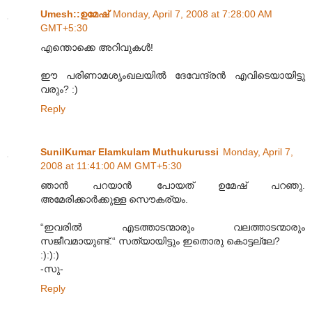
Umesh::ഉമേഷ്
Monday, April 7, 2008 at 7:28:00 AM
GMT+5:30
എന്തൊക്കെ അറിവുകള്‍!
ഈ പരിണാമശൃംഖലയില്‍ ദേവേന്ദ്രന്‍ എവിടെയായിട്ടു
വരും? :)
Reply
SunilKumar Elamkulam Muthukurussi
Monday, April 7,
2008 at 11:41:00 AM GMT+5:30
ഞാന്‍ പറയാന്‍ പോയത് ഉമേഷ് പറഞു.
അമേരിക്കാര്‍ക്കുള്ള സൌകര്യം.
“ഇവരില്‍‍ എടത്താടന്മാരും വലത്താടന്മാരും
സജീവമായുണ്ട്.“ സത്യായിട്ടും ഇതൊരു കൊട്ടല്ലേ?
:):):)
-സു-
Reply