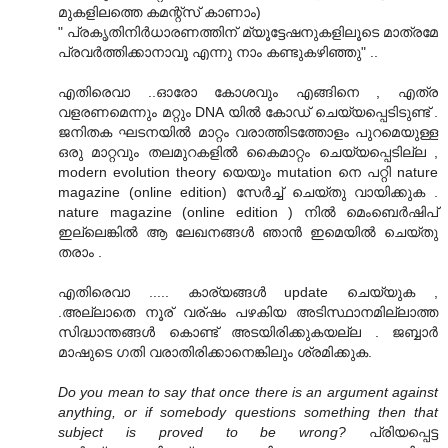
മുകളിലത്തെ കമന്റ്സ് കാണാം)
" പ്രകൃതിനിര്‍ധാരണത്തിന് മ്യൂട്ടേഷനുകളിലൂടെ മാത്രമേ
പ്രവര്‍ത്തിക്കാനാവൂ എന്നു നാം കണ്ടുകഴിഞ്ഞു" ..
എതിരെവാ ..ഓരോ കോശവും എങ്ങിനെ , എത്ര
വളരണമെന്നും മറ്റും DNA യില്‍ കോഡ് ചെയ്യപ്പെടിടുണ്ട് .
ജനിതക ഘടനയില്‍ മാറ്റം വരാത്തിടത്തോളം പുറമെയുള്ള
ഒരു മാറ്റവും തലമുറകളില്‍ കൈമാറ്റം ചെയ്യപ്പെടില്ല ,
modern evolution theory യെയും mutation നെ പറ്റി nature
magazine (online edition) സേര്‍ച്ച്‌ ചെയ്തു വായിക്കുക .
nature magazine (online edition ) നില്‍ മെംബെര്‍ഷിപ്‌
ഇല്ലെങ്കില്‍ ആ ലേഖനങ്ങള്‍ ഞാന്‍ ഇമെയില്‍ ചെയ്തു
തരാം .
എതിരെവാ ..... കാര്യങ്ങള്‍ update ചെയ്യുക ,
.അല്ലാതെ നൂര് വര്ഷം പഴകിയ അടിസ്ഥാനമില്ലാത്ത
സിദ്ധാന്തങ്ങള്‍ കൊണ്ട് അടയിരിക്കുകയല്ല . ജബ്ബാര്‍
മാഷുടെ ഗതി വരാതിരിക്കാനെങ്കിലും ശ്രമിക്കുക.
Do you mean to say that once there is an argument against
anything, or if somebody questions something then that
subject is proved to be wrong?
പ്രിയപ്പെട്ട