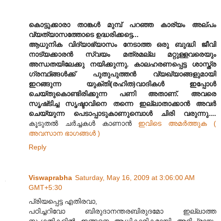
കൊട്ടുക്കാരാ താങ്കള്‍ മുമ്പ് പറഞ്ഞ കാര്യം അല്പം
വ്യത്യാസത്തോടെ ഉദ്ധരിക്കട്ടെ...
ആധുനിക വിദ്യാഭ്യാസം നേടാത്ത ഒരു ബുദ്ധി ജീവി
നാട്യക്കാരന്‍ സ്വയം മത്രമല്ല മറ്റുള്ളവരെയും
അന്ധതയിലേക്കു നയിക്കുന്നു. കാലഹരണപ്പെട്ട ശാസ്ത്ര
ഗ്രന്ഥ്ങ്ങള്‍ക്ക്‌ പുതുപുത്തന്‍ വ്യഖ്യാങ്ങളുമായി
ഇറങ്ങുന്ന യുക്തി(രഹിത)വാദികള്‍ ഇപ്പോള്‍
ചെയ്തുകൊണ്ടിരിക്കുന്ന പണി അതാണ്‌. അവരെ
സൃഷ്‌ടിച്ച സൃഷ്ടാവിനെ തന്നെ ഇല്ലാതാക്കാന്‍ അവര്‍
ചെയ്യുന്ന പെടാപ്പാടുകാണുമ്പൊള്‍ ചിരി വരുന്നു....
കൂടുതല്‍ ചര്‍ച്ചകള്‍ കാണാന്‍
ഇവിടെ അമര്‍ത്തുക (
അവസാന ഭാഗങ്ങള്‍ )
Reply
Viswaprabha
Saturday, May 16, 2009 at 3:06:00 AM
GMT+5:30
പ്രിയപ്പെട്ട എതിരവാ,
പഠിച്ചറിവോ ബിരുദാനന്തരബിരുദമോ ഇല്ലാത്ത
സംഗതികളിൽ ഇങ്ങനെ ആധികാരികമായി അഭിപ്രായം