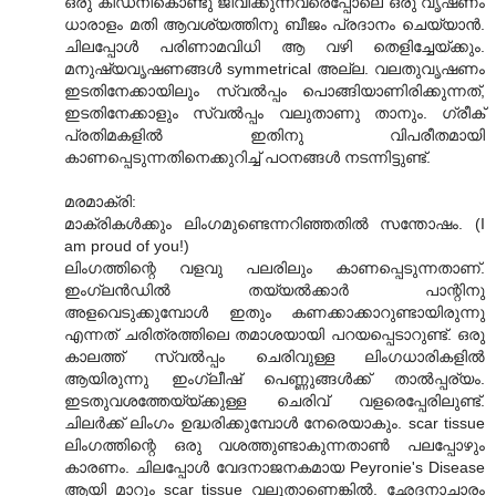
ഒരു കിഡ്നികൊണ്ടു ജീവിക്കുന്നവരെപ്പോലെ ഒരു വൃഷണം
ധാരാളം മതി ആവശ്യത്തിനു ബീജം പ്രദാനം ചെയ്യാന്‍.
ചിലപ്പോള്‍ പരിണാമവിധി ആ വഴി തെളിച്ചേയ്ക്കും.
മനുഷ്യവൃഷണങ്ങള്‍ symmetrical അല്ല. വലതുവൃഷണം
ഇടതിനേക്കായിലും സ്വല്‍പ്പം പൊങ്ങിയാണിരിക്കുന്നത്,
ഇടതിനേക്കാളും സ്വല്‍പ്പം വലുതാണു താനും. ഗ്രീക്
പ്രതിമകളില്‍ ഇതിനു വിപരീതമായി
കാണപ്പെടുന്നതിനെക്കുറിച്ച് പഠനങ്ങള്‍ നടന്നിട്ടുണ്ട്.
മരമാക്രി:
മാക്രികള്‍ക്കും ലിംഗമുണ്ടെന്നറിഞ്ഞതില്‍ സന്തോഷം. (I
am proud of you!)
ലിംഗത്തിന്റെ വളവു പലരിലും കാണപ്പെടുന്നതാണ്.
ഇംഗ്ലന്‍ഡില്‍ തയ്യല്‍ക്കാര്‍ പാന്റിനു
അളവെടുക്കുമ്പോള്‍ ഇതും കണക്കാക്കാറുണ്ടായിരുന്നു
എന്നത് ചരിത്രത്തിലെ തമാശയായി പറയപ്പെടാറുണ്ട്. ഒരു
കാലത്ത് സ്വല്‍പ്പം ചെരിവുള്ള ലിംഗധാരികളില്‍
ആയിരുന്നു ഇംഗ്ലീഷ് പെണ്ണുങ്ങള്‍ക്ക് താല്‍പ്പര്യം.
ഇടതുവശത്തേയ്യ്ക്കുള്ള ചെരിവ് വളരെപ്പേരിലുണ്ട്.
ചിലര്‍ക്ക് ലിംഗം ഉദ്ധരിക്കുമ്പോള്‍ നേരെയാകും. scar tissue
ലിംഗത്തിന്റെ ഒരു വശത്തുണ്ടാകുന്നതാ‍ണ്‍ പലപ്പോഴും
കാരണം. ചിലപ്പോള്‍ വേദനാജനകമായ Peyronie's Disease
ആയി മാറും scar tissue വലുതാണെങ്കില്‍. ഛേദനാചാരം