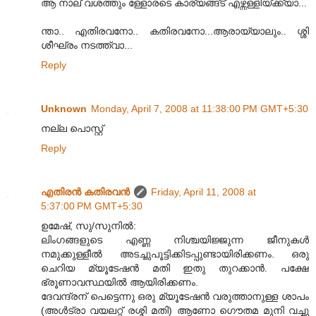
ആ നാല് വശത്തും ള്ളോരടെ കാര്യങ്ങ്ട് എഴ്ന്നള്ളിയ്ക്ക്യാ...
ന്താ.. എതിരവനോ.. കതിരവനോ...ആരായ്യാലും.. ശ്ശി
ശീഘ്രം നടത്ത്വാ...
Reply
Unknown
Monday, April 7, 2008 at 11:38:00 PM GMT+5:30
നല്ല പൊസ്റ്റ്
Reply
എതിരന്‍ കതിരവന്‍
Friday, April 11, 2008 at
5:37:00 PM GMT+5:30
ഉമേഷ്, സു/സുനില്‍:
ലിംഗങ്ങളുടെ എണ്ണ നിശ്ചയിജ്ജുന്ന ജീനുകള്‍
നമുക്കുള്ളീല്‍ അടച്ചുപൂട്ടിക്കിടപ്പുണ്ടായിരിക്കണം. ഒരു
ചെറിയ മ്യൂടേഷന്‍ മതി ഇതു തുറക്കാന്‍. പക്ഷേ
ഭ്രൂണാവസ്ഥയില്‍ ആയിരിക്കണം.
ദേവന്ദ്രന് പെട്ടെന്നു ഒരു മ്യൂടേഷന്‍ വരുത്താനുള്ള ശാപം
(അള്‍ട്രാ വയലറ്റ് രശ്മി മതി) ആണോ ഗൌതമ മുനി വച്ചു