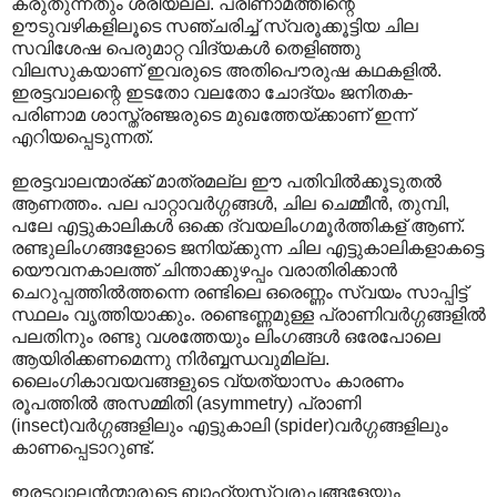
കരുതുന്നതും ശരിയല്ല. പരിണാമത്തിന്റെ
ഊടുവഴികളിലൂടെ സഞ്ചരിച്ച് സ്വരൂക്കൂട്ടിയ ചില
സവിശേഷ പെരുമാറ്റ വിദ്യകള്‍ തെളിഞ്ഞു
വിലസുകയാണ് ഇവരുടെ അതിപൌരുഷ കഥകളില്‍.
ഇരട്ടവാലന്റെ ഇടതോ വലതോ ചോദ്യം ജനിതക-
പരിണാമ ശാസ്ത്രഞ്ജരുടെ മുഖത്തേയ്ക്കാണ് ഇന്ന്
എറിയപ്പെടുന്നത്.
ഇരട്ടവാലന്മാര്ക്ക് മാത്രമല്ല ഈ പതിവില്‍ക്കൂടുതല്‍
ആണത്തം. പല പാറ്റാവര്‍ഗ്ഗങ്ങള്‍, ചില ചെമ്മീന്‍, തുമ്പി,
പലേ എട്ടുകാലികള്‍ ഒക്കെ ദ്വയലിംഗമൂര്‍ത്തികള് ആണ്.
രണ്ടുലിംഗങ്ങളോടെ ജനിയ്ക്കുന്ന ചില എട്ടുകാലികളാകട്ടെ
യൌവനകാല‍ത്ത് ചിന്താക്കുഴപ്പം വരാതിരിക്കാന്‍
ചെറുപ്പത്തില്‍ത്തന്നെ രണ്ടിലെ ഒരെണ്ണം സ്വയം സാപ്പിട്ട്
സ്ഥലം വൃത്തിയാക്കും. രണ്ടെണ്ണമുള്ള പ്രാണിവര്‍ഗ്ഗങ്ങളില്‍
പലതിനും രണ്ടു വശത്തേയും ലിംഗങ്ങള്‍ ഒരേപോലെ
ആയിരിക്കണമെന്നു നിര്‍ബ്ബന്ധവുമില്ല.
ലൈംഗികാവയവങ്ങളുടെ വ്യത്യാസം കാരണം
രൂപത്തില്‍ അസമ്മിതി (asymmetry) പ്രാണി
(insect)വര്‍ഗ്ഗങ്ങളിലും എട്ടുകാലി (spider)വര്‍ഗ്ഗങ്ങളിലും
കാണപ്പെടാറുണ്ട്.
ഇരട്ടവാലന്‍ന്മാരുടെ ബാഹ്യസ്വരൂപങ്ങളേയും