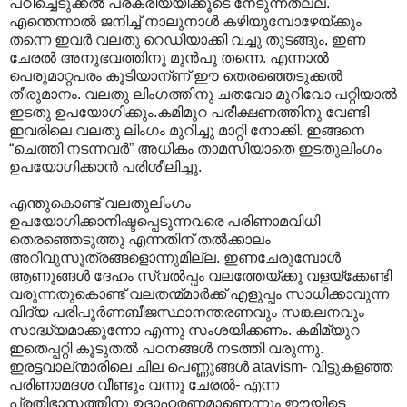
പഠിച്ചെടുക്കല്‍ പ്രക്രിയയിക്കൂടെ നേടുന്നതല്ല.
എന്തെന്നാല്‍ ജനിച്ച് നാലുനാള്‍ കഴിയുമ്പോഴേയ്ക്കും
തന്നെ ഇവര്‍ വലതു റെഡിയാക്കി വച്ചു തുടങ്ങും, ഇണ
ചേരല്‍ അനുഭവത്തിനു മുന്‍പു തന്നെ. എന്നാല്‍
പെരുമാറ്റപരം കൂടിയാന്ണ് ഈ തെരഞ്ഞെടുക്കല്‍
തീരുമാനം. വല‍തു ലിംഗത്തിനു ചതവോ മുറിവോ പറ്റിയാല്‍
ഇടതു ഉപയോഗിക്കും.കമിമുറ പരീക്ഷണത്തിനു വേണ്ടി
ഇവരിലെ വലതു ലിംഗം മുറിച്ചു മാറ്റി നോക്കി. ഇങ്ങനെ
“ചെത്തി നടന്നവര്‍” അധികം താമസിയാതെ ഇടതുലിംഗം
ഉപയോഗിക്കാന്‍ പരിശീലിച്ചു.
എന്തുകൊണ്ട് വലതുലിംഗം
ഉപയോഗിക്കാനിഷ്ടപ്പെടുന്നവരെ പരിണാമവിധി
തെരഞ്ഞെടുത്തു എന്നതിന് തല്‍ക്കാലം
അറിവുസൂത്രങ്ങളൊന്നുമില്ല. ഇണചേരുമ്പോള്‍
ആണുങ്ങള്‍‍ ദേഹം സ്വല്‍പ്പം വലത്തേയ്ക്കു വളയ്ക്കേണ്ടി
വരുന്നതുകൊണ്ട് വലതന്മ്മാര്‍ക്ക് എളുപ്പം സാധിക്കാവുന്ന
വിദ്യ പരിപൂര്‍ണബീജസ്ഥാനന്തരണവും സങ്കലനവും
സാദ്ധ്യമാക്കുന്നോ എന്നു സംശയിക്കണം. കമിമ്യുറ
ഇതെപ്പറ്റി കൂടുതല്‍ പഠനങ്ങള്‍ നടത്തി വരുന്നു.
ഇരട്ടവാല്ന്മാരിലെ ചില പെണ്ണുങ്ങള്‍ atavism- വിട്ടുകളഞ്ഞ
പരിണാമദശ വീണ്ടും വന്നു ചേരല്‍- എന്ന
പ്രതിഭാസത്തിനു ഉദാഹരണമാണെന്നും ഈയിടെ