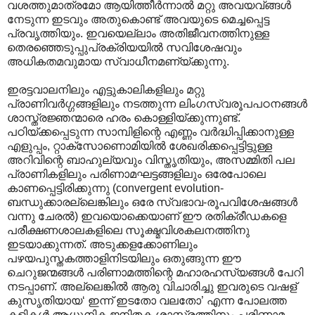
വശത്തുമാത്രമോ ആയിത്തീര്‍ന്നാല്‍ മറ്റു അവയവ്ങ്ങള്‍
നേടുന്ന ഇടവും അതുകൊണ്ട് അവയുടെ മെച്ചപ്പെട്ട
പ്രവൃത്തിയും. ഇവയെല്ലാം അതിജീവനത്തിനുള്ള
തെരഞ്ഞെടുപ്പുപ്രക്രിയയില്‍ സവിശേഷവും
അധികതമവുമായ സ്വാധീനമണ്യ്ക്കുന്നു.
ഇരട്ടവാലനിലും എട്ടുകാലികളിലും മറ്റു
പ്രാണിവര്‍ഗ്ഗങ്ങളിലും നടത്തുന്ന ലിംഗസ്വരൂപപഠനങ്ങള്‍‍
ശാസ്ത്രജ്ഞന്മാരെ ഹരം കൊള്ളിയ്ക്കുന്നുണ്ട്.
പഠിയ്ക്കപ്പെടുന്ന സാമ്പിളിന്റെ എണ്ണം വര്‍ദ്ധിപ്പിക്കാനുള്ള
എളുപ്പം, റ്റാക്സോണൊമിയില്‍ ശേഖരിക്കപ്പെട്ടിട്ടുള്ള
അറിവിന്റെ ബാഹുല്യവും വിസ്തൃതിയും, അസമ്മിതി പല
പ്രാണികളിലും പരിണാമഘട്ടങ്ങളിലും ഒരേപോലെ
കാണപ്പെട്ടിരിക്കുന്നു (convergent evolution-
ബന്ധുക്കാരല്ലെങ്കിലും ഒരേ സ്വഭാവ-രൂപവിശേഷങ്ങള്‍
വന്നു ചേരല്‍) ഇവയൊക്കെയാണ് ഈ രതിക്രീഡകളെ
പരീക്ഷണശാലകളിലെ സൂക്ഷ്മവിശകലനത്തിനു
ഇടയാക്കുന്നത്. അടുക്കളക്കോണിലും
പഴയപുസ്തകത്താളിനിടയിലും ഒതുങ്ങുന്ന ഈ
ചെറുജന്മങ്ങള്‍ പരിണാമത്തിന്റെ മഹാരഹസ്യങ്ങള്‍ പേറി
നടപ്പാണ്. അല്ലെങ്കില്‍ ആരു വിചാരിച്ചു ഇവരുടെ വഷള്
കുസൃതിയായ‘ ഇന്ന് ഇടതോ വലതോ’ എന്ന പോലത്ത
കളികള്‍ ആധുനിക ജനിതക ശാസ്ത്രത്തിനും പരിണാമ