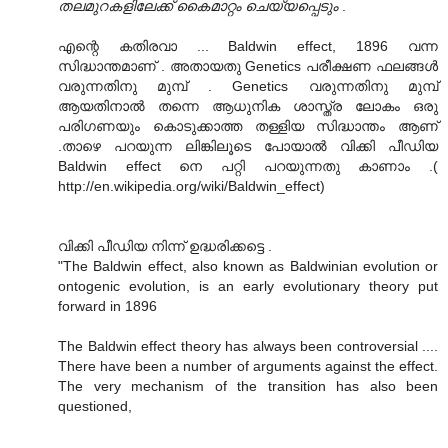
തലമുറകളിലേക്ക് കൈമാറ്റം ചെയ്യപ്പെടും
.
എന്റെ കതിരവാ ... Baldwin effect, 1896 വന്ന
സിദ്ധാന്തമാണ്‌ . അതായതു Genetics പരീക്ഷണ ഫലങ്ങള്‍
വരുന്നതിനു മുമ്പ് . Genetics വരുന്നതിനു മുമ്പ്
ആയതിനാല്‍ തന്നെ ആധുനിക ശാസ്ത്ര ലോകം ഒരു
പരിഗണയും കൊടുക്കാത്ത തള്ളിയ സിദ്ധാന്തം ആണ്
.താഴെ പറയുന്ന ലിങ്കിലൂടെ പോയാല്‍ വിക്കി പീഡിയ
Baldwin effect നെ പറ്റി പറയുന്നതു കാണാം .(
http://en.wikipedia.org/wiki/Baldwin_effect)
വിക്കി പീഡിയ നിന്ന് ഉദ്ധരിക്കട്ടെ .
"The Baldwin effect, also known as Baldwinian evolution or
ontogenic evolution, is an early evolutionary theory put
forward in 1896
The Baldwin effect theory has always been controversial ....
There have been a number of arguments against the effect.
The very mechanism of the transition has also been
questioned,