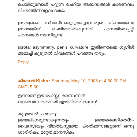
ചെയ്യുമ്പോള്‍ പറ്റുന്ന ചെറിയ അബദ്ധങ്ങള്‍ കാരണവും
ലിംഗത്തിന് വളവു വരാം.
ഇടതുകൈ സ്വാധീനക്കൂടുതലുള്ളവരുടെ ലിംഗമാണോ
ഇടതേയ്ക്ക് ചെരിഞ്ഞിരിക്കുന്നത് എന്നതിനെപ്പറ്റി
പഠനങ്ങള്‍ നടന്നിട്ടുണ്ട്.
scrotal asymmetry, penis curvature ഇതിനൊക്കെ ഗൂഗിള്‍
അമ്മച്ചി കൂടുതല്‍ വിവരങ്ങള്‍ പറഞ്ഞു തരും.
Reply
കിഷോർ‍:Kishor
Saturday, May 10, 2008 at 4:50:00 PM
GMT+5:30
ഇന്നാണ് ഈ പോസ്റ്റു കാണുന്നത്..
വളരെ രസകരമായി എഴുതിയിരിക്കുന്നു!
കൂട്ടത്തില്‍ പറയട്ടെ:
ഉഭയലിംഗമുണ്ടാകുന്നതും ഉഭയലൈഗികത(bi-
sexuality)യും വ്യത്യസ്തമായ പ്രതിഭാസങ്ങളാണ് ഒന്നു
ശാരീരികം, മറ്റേത് മാനസികം.