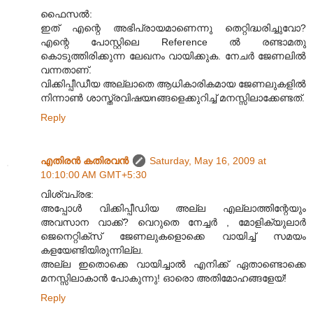
ഫൈസൽ:
ഇത് എന്റെ അഭിപ്രായമാണെന്നു തെറ്റിദ്ധരിച്ചുവോ?
എന്റെ പോസ്റ്റിലെ Reference ൽ രണ്ടാമതു
കൊടുത്തിരിക്കുന്ന ലേഖനം വായിക്കുക. നേചർ ജേണലിൽ
വന്നതാണ്.
വിക്കിപ്പീഡീയ അല്ലാതെ ആധികാരികമായ ജേണലുകളിൽ
നിന്നാൺ ശാസ്ത്രവിഷയnങ്ങളെക്കുറിച്ച് മനസ്സിലാക്കേണ്ടത്.
Reply
എതിരന്‍ കതിരവന്‍
Saturday, May 16, 2009 at
10:10:00 AM GMT+5:30
വിശ്വപ്രഭ:
അപ്പോൾ വിക്കിപ്പീഡിയ അല്ല എല്ലാത്തിന്റേയും
അവസാന വാക്ക്? വെറുതെ നേച്ചർ , മോളിക്യുലാർ
ജെനെറ്റിക്സ് ജേണലുകളൊക്കെ വായിച്ച് സമയം
കളയേണ്ടിയിരുന്നില്ല.
അല്ല ഇതൊക്കെ വായിച്ചാൽ എനിക്ക് ഏതാണ്ടൊക്കെ
മനസ്സിലാകാൻ പോകുന്നു! ഓരൊ അതിമോഹങ്ങളേയ്!
Reply