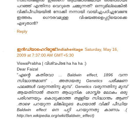
പറഞ്ഞ് എന്തിനാ വെറുതെ ചമ്മുന്നത്? ഒന്നുമില്ലെങ്കിൽ
വിക്കിപീഡിയയിൽ നോക്കി നന്നായി വായിച്ചുപഠിച്ചുവേണ്ടേ
ഇത്തരം ഗൌരവമുള്ള വിഷയങ്ങളെപ്പറ്റിയൊക്കെ
എഴുതാൻ?
Reply
ഇന്‍ഡ്യാഹെറിറ്റേജ്‌:Indiaheritage
Saturday, May 16,
2009 at 7:37:00 AM GMT+5:30
ViswaPrabha | വിശ്വപ്രഭ ha ha ha :)
Dear Faizal
"
എന്റെ കതിരവാ ... Baldwin effect, 1896 വന്ന
സിദ്ധാന്തമാണ്‌ . അതായതു Genetics പരീക്ഷണ
ഫലങ്ങള്‍ വരുന്നതിനു മുമ്പ് . Genetics വരുന്നതിനു മുമ്പ്
ആയതിനാല്‍ തന്നെ ആധുനിക ശാസ്ത്ര ലോകം ഒരു
പരിഗണയും കൊടുക്കാത്ത തള്ളിയ സിദ്ധാന്തം ആണ്
.താഴെ പറയുന്ന ലിങ്കിലൂടെ പോയാല്‍ വിക്കി പീഡിയ
Baldwin effect നെ പറ്റി പറയുന്നതു കാണാം .(
http://en.wikipedia.org/wiki/Baldwin_effect)