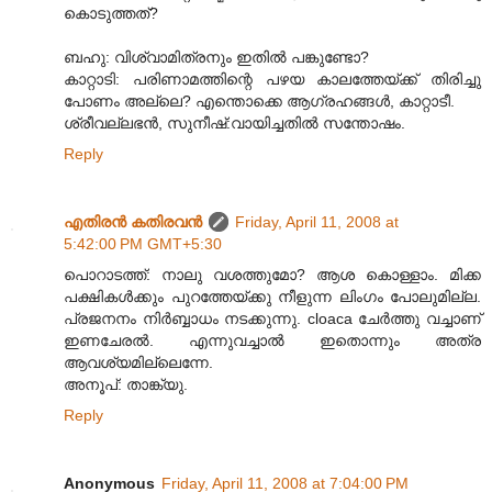
കൊടുത്തത്?
ബഹു: വിശ്വാമിത്രനും ഇതില്‍ പങ്കുണ്ടോ?
കാറ്റാടി: പരിണാമത്തിന്റെ പഴയ കാലത്തേയ്ക്ക് തിരിച്ചു
പോണം അല്ലെ? എന്തൊക്കെ ആഗ്രഹങ്ങള്‍, കാറ്റാടീ.
ശ്രീവല്ലഭന്‍, സുനീഷ്:വായിച്ചതില്‍ സന്തോഷം.
Reply
എതിരന്‍ കതിരവന്‍
Friday, April 11, 2008 at
5:42:00 PM GMT+5:30
പൊറാടത്ത്: നാലു വശത്തുമോ? ആശ കൊള്ളാം. മിക്ക
പക്ഷികള്‍ക്കും പുറത്തേയ്ക്കു നീളുന്ന ലിംഗം‍ പോലുമില്ല.
പ്രജനനം നിര്‍ബ്ബാധം നടക്കുന്നു. cloaca ചേര്‍ത്തു വച്ചാണ്
ഇണചേരല്‍. എന്നുവച്ചാല്‍ ഇതൊന്നും അത്ര
ആവശ്യമില്ലെന്നേ.
അനൂപ്: താങ്ക്യു.
Reply
Anonymous
Friday, April 11, 2008 at 7:04:00 PM