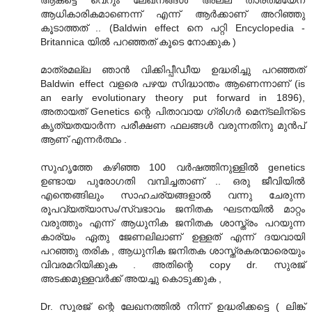
ആധികാരികമാണെന്ന് എന്ന് ആര്‍ക്കാണ് അറിഞ്ഞു
കൂടാത്തത് .. (Baldwin effect നെ പറ്റി Encyclopedia -
Britannica യില്‍ പറഞ്ഞത് കൂടെ നോക്കുക )
മാത്രമല്ല ഞാന്‍ വിക്കിപ്പീഡീയ ഉദ്ധരിച്ചു പറഞ്ഞത്
Baldwin effect വളരെ പഴയ സിദ്ധാന്തം ആണെന്നാണ് (is
an early evolutionary theory put forward in 1896),
അതായത് Genetics ന്റെ പിതാവായ ഗ്രിഗര്‍ മെന്ടലിന്ടെ
കൃത്യതയാര്‍ന്ന പരീക്ഷണ ഫലങ്ങള്‍ വരുന്നതിനു മുന്‍പ്
ആണ് എന്നര്‍ത്ഥം .
സുഹൃത്തേ കഴിഞ്ഞ 100 വര്‍ഷത്തിനുള്ളില്‍ genetics
ഉണ്ടായ പുരോഗതി വമ്പിച്ചതാണ് .. ഒരു ജീവിയില്‍
എന്തെങ്ങിലും സാഹചര്യങ്ങളാൽ വന്നു ചേരുന്ന
രൂപവ്യത്യാസം/സ്വഭാവം ജനിതക ഘടനയില്‍ മാറ്റം
വരുത്തും എന്ന് ആധുനിക ജനിതക ശാസ്ത്രം പറയുന്ന
കാര്യം ഏതു ജേണലിലാണ് ഉള്ളത്‌ എന്ന് ദയവായി
പറഞ്ഞു തരിക , ആധുനിക ജനിതക ശാസ്ത്രകരന്മാരെയും
വിവരമറിയിക്കുക . അതിന്റെ copy dr. സുരജ്
അടക്കമുള്ളവര്‍ക്ക് അയച്ചു കൊടുക്കുക ,
Dr. സൂരജ് ന്റെ ലേഖനത്തില്‍ നിന്ന് ഉദ്ധരിക്കട്ടെ ( ലിങ്ക്