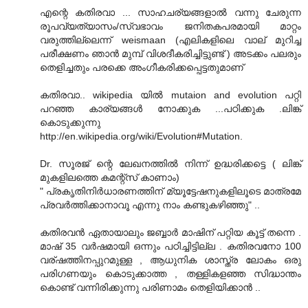
എന്റെ കതിരവാ ... സാഹചര്യങ്ങളാൽ വന്നു ചേരുന്ന
രൂപവ്യത്യാസം/സ്വഭാവം ജനിതകപരമായി മാറ്റം
വരുത്തില്ലെന്ന് weismaan (എലികളിലെ വാല് മുറിച്ച
പരീക്ഷണം ഞാന്‍ മുമ്പ് വിശദീകരിച്ചിട്ടുണ്ട് ) അടക്കം പലരും
തെളിച്ചതും പരക്കെ അംഗീകരിക്കപ്പെട്ടതുമാണ്
കതിരവാ.. wikipedia യില്‍ mutaion and evolution പറ്റി
പറഞ്ഞ കാര്യങ്ങള്‍ നോക്കുക ...പഠിക്കുക .ലിങ്ക്
കൊടുക്കുന്നു
http://en.wikipedia.org/wiki/Evolution#Mutation.
Dr. സൂരജ് ന്റെ ലേഖനത്തില്‍ നിന്ന് ഉദ്ധരിക്കട്ടെ ( ലിങ്ക്
മുകളിലത്തെ കമന്റ്സ് കാണാം)
" പ്രകൃതിനിര്‍ധാരണത്തിന് മ്യൂട്ടേഷനുകളിലൂടെ മാത്രമേ
പ്രവര്‍ത്തിക്കാനാവൂ എന്നു നാം കണ്ടുകഴിഞ്ഞു" ..
കതിരവന്‍ ഏതായാലും ജബ്ബാര്‍ മാഷിന് പറ്റിയ കൂട്ട് തന്നെ .
മാഷ് 35 വര്‍ഷമായി ഒന്നും പഠിച്ചിട്ടില്ല . കതിരവനോ 100
വര്ഷത്തിനപ്പുറമുള്ള , ആധുനിക ശാസ്ത്ര ലോകം ഒരു
പരിഗണയും കൊടുക്കാത്ത , തള്ളികളഞ്ഞ സിദ്ധാന്തം
കൊണ്ട് വന്നിരിക്കുന്നു പരിണാമം തെളിയിക്കാന്‍ ..