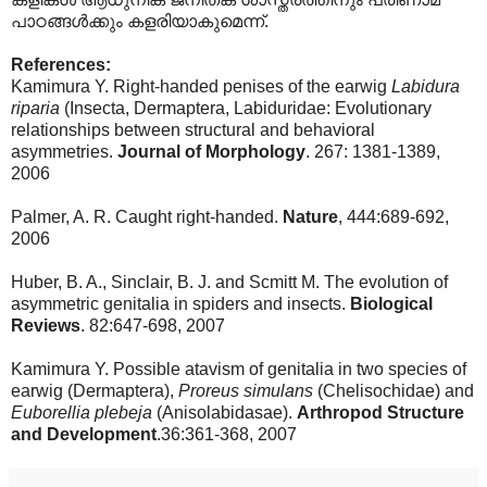
പാഠങ്ങള്‍ക്കും കളരിയാകുമെന്ന്.
References:
Kamimura Y. Right-handed penises of the earwig
Labidura
riparia
(Insecta, Dermaptera, Labiduridae: Evolutionary
relationships between structural and behavioral
asymmetries.
Journal of Morphology
. 267: 1381-1389,
2006
Palmer, A. R. Caught right-handed.
Nature
, 444:689-692,
2006
Huber, B. A., Sinclair, B. J. and Scmitt M. The evolution of
asymmetric genitalia in spiders and insects.
Biological
Reviews
. 82:647-698, 2007
Kamimura Y. Possible atavism of genitalia in two species of
earwig (Dermaptera),
Proreus simulans
(Chelisochidae) and
Euborellia plebeja
(Anisolabidasae).
Arthropod
Structure
and Development
.36:361-368, 2007