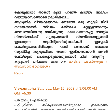
കൊട്ടുക്കാരാ താങ്കള്‍ മുമ്പ് പറഞ്ഞ കാര്യം അല്പം
വ്യത്യാസത്തോടെ ഉദ്ധരിക്കട്ടെ...
ആധുനിക വിദ്യാഭ്യാസം നേടാത്ത ഒരു ബുദ്ധി ജീവി
നാട്യക്കാരന്‍ സ്വയം മത്രമല്ല മറ്റുള്ളവരെയും
അന്ധതയിലേക്കു നയിക്കുന്നു. കാലഹരണപ്പെട്ട ശാസ്ത്ര
ഗ്രന്ഥ്ങ്ങള്‍ക്ക്‌ പുതുപുത്തന്‍ വ്യഖ്യാങ്ങളുമായി
ഇറങ്ങുന്ന യുക്തി(രഹിത)വാദികള്‍ ഇപ്പോള്‍
ചെയ്തുകൊണ്ടിരിക്കുന്ന പണി അതാണ്‌. അവരെ
സൃഷ്‌ടിച്ച സൃഷ്ടാവിനെ തന്നെ ഇല്ലാതാക്കാന്‍ അവര്‍
ചെയ്യുന്ന പെടാപ്പാടുകാണുമ്പൊള്‍ ചിരി വരുന്നു....
കൂടുതല്‍ ചര്‍ച്ചകള്‍ കാണാന്‍
ഇവിടെ അമര്‍ത്തുക (
അവസാന ഭാഗങ്ങള്‍ )
Reply
Viswaprabha
Saturday, May 16, 2009 at 3:06:00 AM
GMT+5:30
പ്രിയപ്പെട്ട എതിരവാ,
പഠിച്ചറിവോ ബിരുദാനന്തരബിരുദമോ ഇല്ലാത്ത
സംഗതികളിൽ ഇങ്ങനെ ആധികാരികമായി അഭിപ്രായം