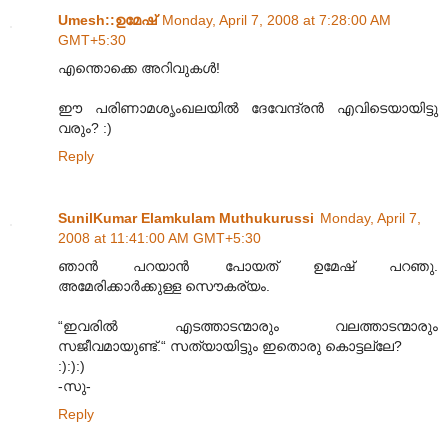
Umesh::ഉമേഷ്
Monday, April 7, 2008 at 7:28:00 AM
GMT+5:30
എന്തൊക്കെ അറിവുകള്‍!
ഈ പരിണാമശൃംഖലയില്‍ ദേവേന്ദ്രന്‍ എവിടെയായിട്ടു
വരും? :)
Reply
SunilKumar Elamkulam Muthukurussi
Monday, April 7,
2008 at 11:41:00 AM GMT+5:30
ഞാന്‍ പറയാന്‍ പോയത് ഉമേഷ് പറഞു.
അമേരിക്കാര്‍ക്കുള്ള സൌകര്യം.
“ഇവരില്‍‍ എടത്താടന്മാരും വലത്താടന്മാരും
സജീവമായുണ്ട്.“ സത്യായിട്ടും ഇതൊരു കൊട്ടല്ലേ?
:):):)
-സു-
Reply