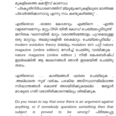
മുകളിലത്തെ കമന്റ്സ് കാണാം)
" പ്രകൃതിനിര്‍ധാരണത്തിന് മ്യൂട്ടേഷനുകളിലൂടെ മാത്രമേ
പ്രവര്‍ത്തിക്കാനാവൂ എന്നു നാം കണ്ടുകഴിഞ്ഞു" ..
എതിരെവാ ..ഓരോ കോശവും എങ്ങിനെ , എത്ര
വളരണമെന്നും മറ്റും DNA യില്‍ കോഡ് ചെയ്യപ്പെടിടുണ്ട് .
ജനിതക ഘടനയില്‍ മാറ്റം വരാത്തിടത്തോളം പുറമെയുള്ള
ഒരു മാറ്റവും തലമുറകളില്‍ കൈമാറ്റം ചെയ്യപ്പെടില്ല ,
modern evolution theory യെയും mutation നെ പറ്റി nature
magazine (online edition) സേര്‍ച്ച്‌ ചെയ്തു വായിക്കുക .
nature magazine (online edition ) നില്‍ മെംബെര്‍ഷിപ്‌
ഇല്ലെങ്കില്‍ ആ ലേഖനങ്ങള്‍ ഞാന്‍ ഇമെയില്‍ ചെയ്തു
തരാം .
എതിരെവാ ..... കാര്യങ്ങള്‍ update ചെയ്യുക ,
.അല്ലാതെ നൂര് വര്ഷം പഴകിയ അടിസ്ഥാനമില്ലാത്ത
സിദ്ധാന്തങ്ങള്‍ കൊണ്ട് അടയിരിക്കുകയല്ല . ജബ്ബാര്‍
മാഷുടെ ഗതി വരാതിരിക്കാനെങ്കിലും ശ്രമിക്കുക.
Do you mean to say that once there is an argument against
anything, or if somebody questions something then that
subject is proved to be wrong?
പ്രിയപ്പെട്ട