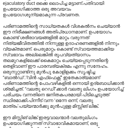
ejaculatory duct ഒക്കെ ലൊപിച്ച മട്ടാണ്.പതിവായി
ഉപയോഗിക്കാത്ത ഒരു അവയവം
ഉപയോഗശൂന്യമാകുന്ന പ്രവണത.
പരിണാമത്തിന്റെ സാധ്യതകള്‍ വിശകല്‍നം ചെയ്യാന്‍
ഈ നിരീക്ഷണങ്ങള്‍ അതിപ്രധാനമാണ്. ഉപയോഗം
കൊണ്ട് ശരീരാവയങ്ങളില്‍ മാറ്റം വരുന്നത്
നിത്യജീവിതത്തില്‍ നിന്നുള്ള ഉദാഹരണങ്ങളില്‍ നിന്നും
വ്യക്തമാണ്. പെരുമാറ്റം കൊണ്ട് സ്വായത്തമാക്കിയ
സ്വഭാവം അല്ലെങ്കില്‍ രൂപവ്യത്യാസം
തലമുറകളിലേക്ക് കൈമാറ്റം ചെയ്യപ്പെടുന്നതിന്റെ
തെളിവാണ് ഈ പാരമ്പര്യക്രമം എന്നു സന്ദേഹം.
ഒരുനൂറ്റാണ്ടിനു മുന്‍പു കോളിളക്കം സൃഷ്ടിച്ച
“ബാല്‍ഡ്്വിന്‍‍ എഫ്ഫെക്റ്റ്” ഇതേകാര്യമാണ്
പരിണാമത്തിന്റെ പോംവഴികളില്‍ ഒന്നായി ഉദ്ബോധിക്കാന്‍
ശ്രമിച്ചത്. “വലതു റെഡി”ക്കാര്‍ വലതു ലിംഗം ഉപയോഗിച്ച്
പരിചയം വന്നതിനെ ജനിതകപരമായി പിടിച്ചെടുത്ത്
സ്ഥിരമാക്കി.പിന്നീട് വന്ന ‘ഒന്നേ ഒന്ന്, വല‍തു
മാത്രം’പയ്യന്മാര്‍ക്കു മുന്‍പുള്ള മിസ്സിങ് ലിങ്ക്.
ഈ മിസ്സിങ് ലിങ്ക് ഇരട്ടവാലന്മാര്‍ വലതുലിംഗം
ഉപയോഗിക്കുന്നത് സ്വാഭാവികമായാണ്, ഒരു