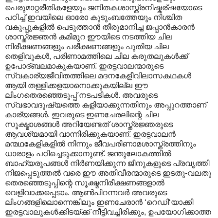
പെരുമാറ്റരീതികളേയും ജനിതകശാസ്ത്രനിഷ്കര്ഷയോടെ
പഠിച്ച് ഇവയിലെ ഓരോ കുടുംബത്തേയും നിശ്ചിത
വകുപ്പുകളില്‍ പെടുത്താന്‍ തീരുമാനിച്ച ജപ്പാന്‍കാരന്‍‍
ശാസ്ത്രജ്ഞന്‍ കമിമുറ ഈയിടെ നടത്തിയ ചില
നിരീക്ഷണങ്ങളും പരീക്ഷണങ്ങളും പുതിയ ചില
തെളിവുകള്‍, പരിണാമത്തിലെ ചില കരുതലുകള്‍ക്ക്
ഉപോദ്ബലമാകുകയാണ്. ഇരട്ടവാലന്മാരുടെ
സ്വകാര്യജീവിതത്തിലെ മദനകേളീവിലാസകഥകള്‍
ആയി തള്ളിക്കളയാനൊക്കുകയില്ല ഈ
ലിംഗതെരഞ്ഞെടുപ്പ് നടപടികള്‍. അവരുടെ
സ്വഭാവദൂഷ്യത്തെ കളിയാക്കുന്നതിനും അപ്പുറത്താണ്
കാര്യങ്ങള്‍. ഇവരുടെ ഇണചേരലിന്റെ ചില
സൂക്ഷ്മാശങ്ങള്‍ അറിയേണ്ടത് ശാസ്ത്രജ്ഞരുടെ
ആവശ്യമായി വാന്നിരിക്കുകയാണ്. ഇരട്ടവാലന്‍‍
മന്മഥകേളികളില്‍ നിന്നും ജീവപരിണാമശാസ്ത്രത്തിനും
ധാരാളം പഠിച്ചെടുക്കാനുണ്ട്. ജന്തുലോകത്തില്‍
ബാഹ്യരൂപങ്ങള്‍ നിര്‍ണയിക്കുന്ന ജീനുകളുടെ പ്രവൃത്തി
നിജപ്പെടുത്തല്‍ വരെ ഈ അതിവീരന്മാരുടെ ഇടതു-വലതു
തെരഞ്ഞെടുപ്പിന്റെ സൂക്ഷ്മനിരീക്ഷണങ്ങളാല്‍
വെളിവാക്കപ്പെടാം. ആണ്‍പിറന്നവര്‍ അവരുടെ
ലിംഗങ്ങളിലൊന്നെങ്കിലും ഇണചേരാന്‍ ‘റെഡി‘യാക്കി
ഇരട്ടവാലുകള്‍ക്കിടയ്ക്ക് നീട്ടിവച്ചിരിക്കും, ഉപയോഗിക്കാത്ത