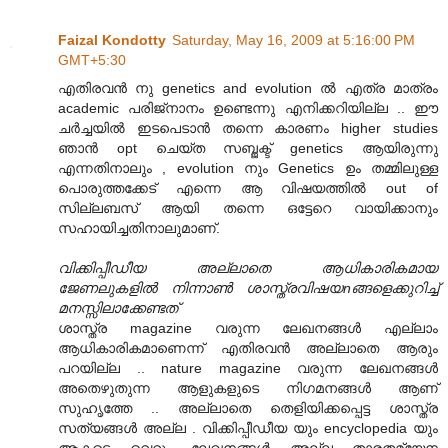
Faizal Kondotty
Saturday, May 16, 2009 at 5:16:00 PM
GMT+5:30
എതിരവന്‍ നു genetics and evolution ല്‍ എത്ര മാത്രം
academic പരിജ്നാനം ഉണ്ടെന്നു എനിക്കറിയില്ല .. ഈ
ചര്‍ച്ചയില്‍ ഇടപെടാന്‍ തന്നെ കാരണം higher studies
ഞാന്‍ opt ചെയ്ത സബ്ജക്ട് genetics ആയിരുന്നു
എന്നതിനാലും , evolution നും Genetics ഉം തമ്മിലുള്ള
പൊരുത്തക്കേട് എന്നെ ആ വിഷയത്തില്‍ out of
സില്ലബസ് ആയി തന്നെ ഒട്ടേറെ വായിക്കാനും
സഹായിച്ചതിനാലുമാണ്.
വിക്കിപ്പീഡീയ അല്ലാതെ ആധികാരികമായ
ജേണലുകളിൽ നിന്നാൺ ശാസ്ത്രവിഷയnങ്ങളെക്കുറിച്ച്
മനസ്സിലാക്കേണ്ടത്
ശാസ്ത്ര magazine വരുന്ന ലേഖനങ്ങള്‍ എല്ലാം
ആധികാരികമാണെന്ന് എതിരവന്‍ അല്ലാതെ ആരും
പറയില്ല .. nature magazine വരുന്ന ലേഖനങ്ങള്‍
അതെഴുതുന്ന ആളുകളുടെ നിഗമനങ്ങള്‍ ആണ്
സുഹൃത്തേ .. അല്ലാതെ തെളിയിക്കപ്പെട്ട ശാസ്ത്ര
സത്യങ്ങള്‍ അല്ല . വിക്കിപ്പീഡീയ യും encyclopedia യും
ആകട്ടെ വെറും ലേഖനങ്ങള്‍ അല്ല താരതമ്യേന