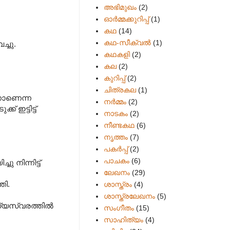
അഭിമുഖം
(2)
ഓർമ്മക്കുറിപ്പ്
(1)
കഥ
(14)
കഥ-സീക്വല്‍
(1)
്ചു.
കഥകളി
(2)
കല
(2)
കുറിപ്പ്
(2)
ചിത്രകല
(1)
ാനാണെന്ന
നർമ്മം
(2)
 ഇട്ടിട്ട്
നാടകം
(2)
നീണ്ടകഥ
(6)
നൃത്തം
(7)
പകര്‍പ്പ്
(2)
പാചകം
(6)
 നിന്നിട്ട്
ലേഖനം
(29)
തി.
ശാസ്ത്രം
(4)
ശാസ്ത്രലേഖനം
(5)
സ്യസ്വരത്തിൽ
സംഗീതം
(15)
സാഹിത്യം
(4)