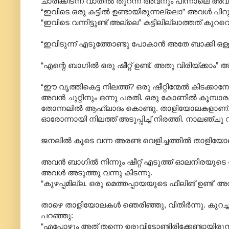
ചാരിക്കിടന്ന വാതിൽ തുറന്ന്‌ അവനും പിന്നാലെ അവ
“ഇവിടെ ഒരു കട്ടിൽ ഉണ്ടായിരുന്നല്ലൊ” അവൾ പിറു
“ഇവിടെ വന്നിട്ടുണ്ട് അല്ലെ” കട്ടിലില്ലാത്തത് 
“ഇവിടുന്ന് എടുത്തോണ്ടു പോകാൻ അതേ ബാക്കി ഒള്
“എന്റെ ബാഗിൽ ഒരു ഷീറ്റ് ഉണ്ട്. അതു വിരിയ്ക്കാ
“ഈ വൃത്തികെട്ട നിലത്ത്? ഒരു ഷീറ്റിന്മേൽ കിടക്ക
അവൻ ചുറ്റിനും ഒന്നു പരതി. ഒരു കോണിൽ കൂമ്പാരം 
തോന്നലിൽ ആഹ്ലാദം കൊണ്ടു. താളിയോലകളാണ്. ഈർപം കൊണ്
ഓരോന്നായി നിലത്ത് അടുപ്പിച്ച് നിരത്തി. നാലഞ്ചു
ജനലിൽ കൂടെ വന്ന അരണ്ട വെളിച്ചത്തിൽ താളിയോലക
അവൻ ബാഗിൽ നിന്നും ഷീറ്റ് എടുത്ത് ഓലനിരയുടെ മേൽ വിര
അവൾ അടുത്തു വന്നു കിടന്നു.
“കുഴപ്പമില്ല. ഒരു മെത്തപ്പായയുടെ ഫീലിങ് ഉണ്ട്
താഴെ താളിയോലകൾ ഞെരിഞ്ഞു, വിതിർന്നു. കുറച
പറഞ്ഞു:
“എപ്പോഴും അത് തന്നെ ഉരുവിട്ടോണ്ടിരിക്കേണ്ടായിരുന്