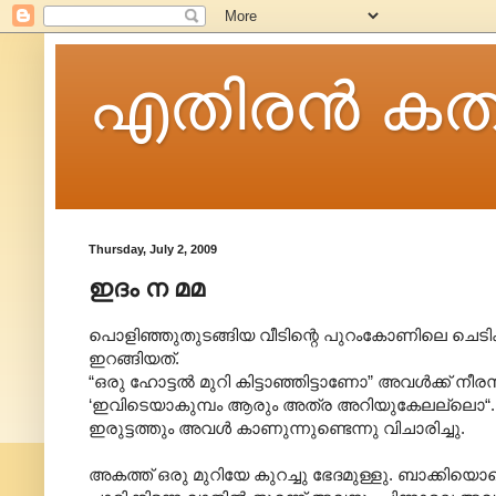
എതിരന്‍ കത
Thursday, July 2, 2009
ഇദം ന മമ
പൊളിഞ്ഞുതുടങ്ങിയ വീടിന്റെ പുറംകോണിലെ ചെടിക
ഇറങ്ങിയത്.
“ഒരു ഹോട്ടൽ മുറി കിട്ടാഞ്ഞിട്ടാണോ” അവൾക്ക് നീര
‘ഇവിടെയാകുമ്പം ആരും അത്ര അറിയുകേലല്ലൊ“. അ
ഇരുട്ടത്തും അവൾ കാണുന്നുണ്ടെന്നു വിചാരിച്ചു.
അകത്ത് ഒരു മുറിയേ കുറച്ചു ഭേദമുള്ളു. ബാക്കിയൊക