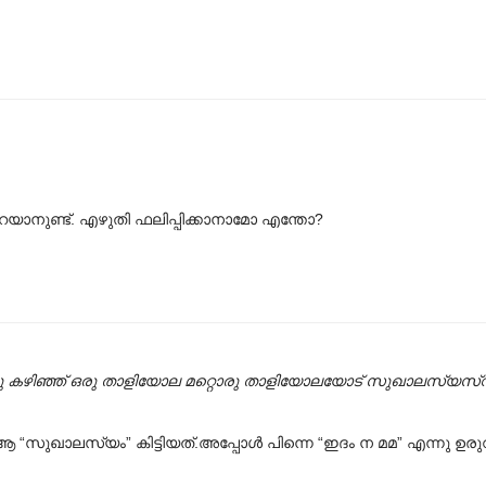
റയാനുണ്ട്. എഴുതി ഫലിപ്പിക്കാനാമോ എന്തോ?
്ചു കഴിഞ്ഞ് ഒരു താളിയോല മറ്റൊരു താളിയോലയോട് സുഖാലസ്യസ്
സുഖാലസ്യം” കിട്ടിയത്.അപ്പോൾ പിന്നെ “ഇദം ന മമ” എന്നു ഉരുവിട്