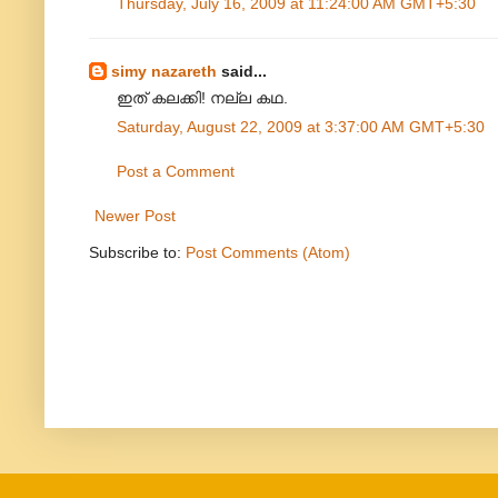
Thursday, July 16, 2009 at 11:24:00 AM GMT+5:30
simy nazareth
said...
ഇത് കലക്കി! നല്ല കഥ.
Saturday, August 22, 2009 at 3:37:00 AM GMT+5:30
Post a Comment
Newer Post
Subscribe to:
Post Comments (Atom)