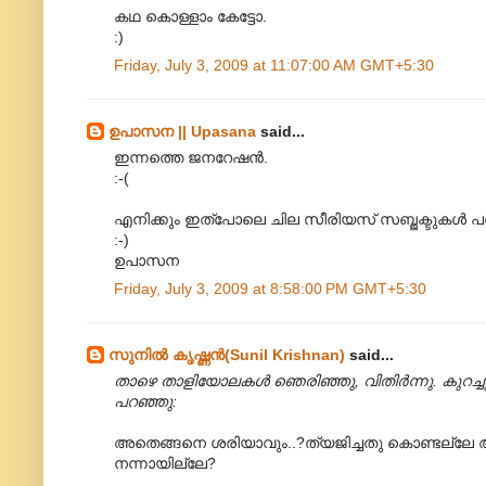
കഥ കൊള്ളാം കേട്ടോ.
:)
Friday, July 3, 2009 at 11:07:00 AM GMT+5:30
ഉപാസന || Upasana
said...
ഇന്നത്തെ ജനറേഷന്‍.
:-(
എനിക്കും ഇത്പോലെ ചില സീരിയസ് സബ്ജക്ടുകള്‍ പ
:-)
ഉപാസന
Friday, July 3, 2009 at 8:58:00 PM GMT+5:30
സുനിൽ കൃഷ്ണൻ(Sunil Krishnan)
said...
താഴെ താളിയോലകൾ ഞെരിഞ്ഞു, വിതിർന്നു. കുറച
പറഞ്ഞു:
അതെങ്ങനെ ശരിയാവും..?ത്യജിച്ചതു കൊണ്ടല്ലേ ആ “
നന്നായില്ലേ?