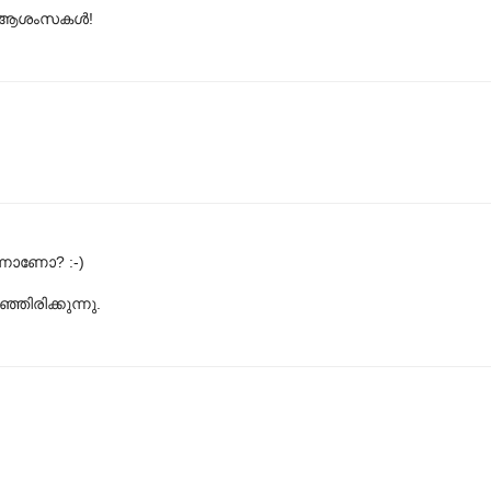
യി.ആശംസകൾ!
്നാണോ? :-)
ിരിക്കുന്നു.