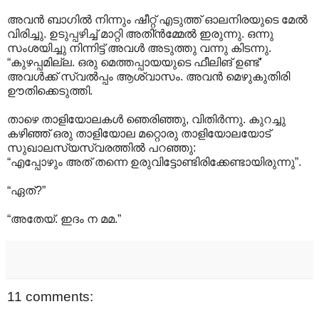
അവൻ ബാഗിൽ നിന്നും ഷീറ്റ് എടുത്ത് ഓലനിരയുടെ മേൽ
വിരിച്ചു. ഉടുപ്പഴിച്ച് മാറ്റി അതി്ൻമ്മേൽ ഇരുന്നു. ഒന്നു
സംശയിച്ചു നിന്നിട്ട് അവൾ അടുത്തു വന്നു കിടന്നു.
“കുഴപ്പമില്ല. ഒരു മെത്തപ്പായയുടെ ഫീലിങ് ഉണ്ട്’
അവൾക്ക് സ്വൽ‌പ്പം ആശ്വാസം. അവൻ മെഴുകുതിരി
ഊതിക്കെടുത്തി.
താഴെ താളിയോലകൾ ഞെരിഞ്ഞു, വിതിർന്നു. കുറച്ചു
കഴിഞ്ഞ് ഒരു താളിയോല മറ്റൊരു താളിയോലയോട്
സുഖാലസ്യസ്വരത്തിൽ പറഞ്ഞു:
“എപ്പോഴും അത് തന്നെ ഉരുവിട്ടോണ്ടിരിക്കേണ്ടായിരുന്നു”.
“ഏത്?”
“അതേയ്. ഇദം ന മമ.”
11 comments: