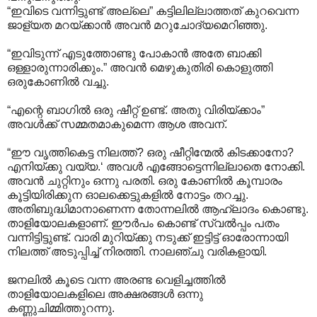
“ഇവിടെ വന്നിട്ടുണ്ട് അല്ലെ” കട്ടിലില്ലാത്തത് കുറവെന്ന
ജാള്യത മറയ്ക്കാൻ അവൻ മറുചോദ്യമെറിഞ്ഞു.
“ഇവിടുന്ന് എടുത്തോണ്ടു പോകാൻ അതേ ബാക്കി
ഒള്ളാരുന്നാരിക്കും.” അവൻ മെഴുകുതിരി കൊളുത്തി
ഒരുകോണിൽ വച്ചു.
“എന്റെ ബാഗിൽ ഒരു ഷീറ്റ് ഉണ്ട്. അതു വിരിയ്ക്കാം”
അവൾക്ക് സമ്മതമാകുമെന്ന ആശ അവന്.
“ഈ വൃത്തികെട്ട നിലത്ത്? ഒരു ഷീറ്റിന്മേൽ കിടക്കാനോ?
എനിയ്ക്കു വയ്യ.‘ അവൾ എങ്ങോട്ടെന്നില്ലാതെ നോക്കി.
അവൻ ചുറ്റിനും ഒന്നു പരതി. ഒരു കോണിൽ കൂമ്പാരം
കൂട്ടിയിരിക്കുന ഓലക്കെട്ടുകളിൽ നോട്ടം തറച്ചു.
അതിബുദ്ധിമാനാണെന്ന തോന്നലിൽ ആഹ്ലാദം കൊണ്ടു.
താളിയോലകളാണ്. ഈർപം കൊണ്ട് സ്വൽ‌പ്പം പതം
വന്നിട്ടിട്ടുണ്ട്. വാരി മുറിയ്ക്കു നടുക്ക് ഇട്ടിട്ട് ഓരോന്നായി
നിലത്ത് അടുപ്പിച്ച് നിരത്തി. നാലഞ്ചു വരികളായി.
ജനലിൽ കൂടെ വന്ന അരണ്ട വെളിച്ചത്തിൽ
താളിയോലകളിലെ അക്ഷരങ്ങൾ ഒന്നു
കണ്ണുചിമ്മിത്തുറന്നു.