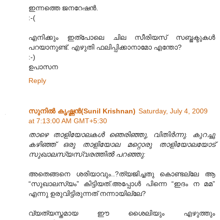
ഇന്നത്തെ ജനറേഷന്‍.
:-(
എനിക്കും ഇത്പോലെ ചില സീരിയസ് സബ്ജക്ടുകള്‍
പറയാനുണ്ട്. എഴുതി ഫലിപ്പിക്കാനാമോ എന്തോ?
:-)
ഉപാസന
Reply
സുനിൽ കൃഷ്ണൻ(Sunil Krishnan)
Saturday, July 4, 2009
at 7:13:00 AM GMT+5:30
താഴെ താളിയോലകൾ ഞെരിഞ്ഞു, വിതിർന്നു. കുറച്ചു
കഴിഞ്ഞ് ഒരു താളിയോല മറ്റൊരു താളിയോലയോട്
സുഖാലസ്യസ്വരത്തിൽ പറഞ്ഞു:
അതെങ്ങനെ ശരിയാവും..?ത്യജിച്ചതു കൊണ്ടല്ലേ ആ
“സുഖാലസ്യം” കിട്ടിയത്.അപ്പോൾ പിന്നെ “ഇദം ന മമ”
എന്നു ഉരുവിട്ടിരുന്നത് നന്നായില്ലേ?
വ്യത്യസ്തമായ ഈ ശൈലിയും എഴുത്തും