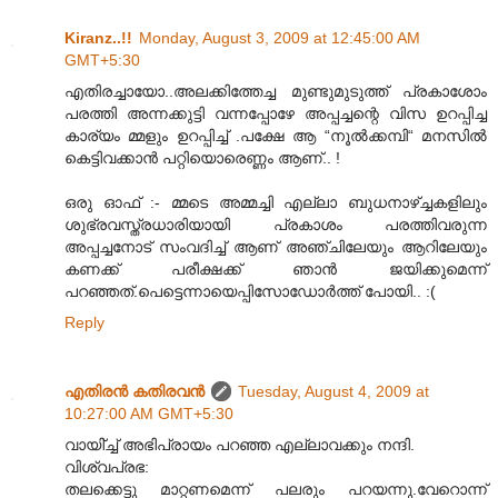
Kiranz..!!
Monday, August 3, 2009 at 12:45:00 AM
GMT+5:30
എതിരച്ചായോ..അലക്കിത്തേച്ച മുണ്ടുമുടുത്ത് പ്രകാശോം
പരത്തി അന്നക്കുട്ടി വന്നപ്പോഴേ അപ്പച്ചന്റെ വിസ ഉറപ്പിച്ച
കാര്യം മ്മളും ഉറപ്പിച്ച് .പക്ഷേ ആ “നൂൽക്കമ്പി“ മനസിൽ
കെട്ടിവക്കാൻ പറ്റിയൊരെണ്ണം ആണ്.. !
ഒരു ഓഫ് :- മ്മടെ അമ്മച്ചി എല്ലാ ബുധനാഴ്ച്ചകളിലും
ശുഭ്രവസ്ത്രധാരിയായി പ്രകാശം പരത്തിവരുന്ന
അപ്പച്ചനോട് സംവദിച്ച് ആണ് അഞ്ചിലേയും ആറിലേയും
കണക്ക് പരീക്ഷക്ക് ഞാൻ ജയിക്കുമെന്ന്
പറഞ്ഞത്.പെട്ടെന്നായെപ്പിസോഡോർത്ത് പോയി.. :(
Reply
എതിരന്‍ കതിരവന്‍
Tuesday, August 4, 2009 at
10:27:00 AM GMT+5:30
വായി്ച്ച് അഭിപ്രായം പറഞ്ഞ എല്ലാവക്കും നന്ദി.
വിശ്വപ്രഭ:
തലക്കെട്ടു മാറ്റണമെന്ന് പലരും പറയന്നു.വേറൊന്ന്