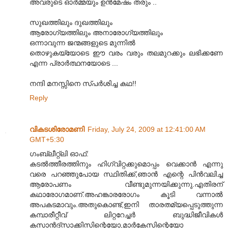
അവരുടെ ഓര്‍മ്മയും ഉന്‍മേഷം തരും ..
സുഖത്തിലും ദുഖത്തിലും
ആരോഗ്യത്തിലും അനാരോഗ്യത്തിലും
ഒന്നാവുന്ന ജന്മങ്ങളുടെ മുന്നില്‍
തൊഴുകയ്യോടെ ഈ വരം വരും തലമുറക്കും ലഭിക്കണേ
എന്ന പ്രാര്‍ത്ഥനയോടെ ...
നന്ദി മനസ്സിനെ സ്പര്‍ശിച്ച കഥ!!
Reply
വികടശിരോമണി
Friday, July 24, 2009 at 12:41:00 AM
GMT+5:30
ഗംബ്ലീറ്റ്ലി ഓഫ്:
കടൽത്തീരത്തിനും ഹിഗ്വിറ്റക്കുമൊപ്പം വെക്കാൻ എന്നു
വരെ പറഞ്ഞുപോയ സ്ഥിതിക്ക്,ഞാൻ എന്റെ പിൻ‌വലിച്ച
ആരോപണം വീണ്ടുമുന്നയിക്കുന്നു.എതിരന്
കഥാരോഗമാണ്.അഹങ്കാരരോഗം കൂടി വന്നാൽ
അപകടമാവും.അതുകൊണ്ട്,ഇനി താരത‌മ്യപ്പെടുത്തുന്ന
കമ്പാരീറ്റീവ് ലിറ്ററേച്ചർ ബുദ്ധിജീവികൾ
കസാൻ‌ദ്സാക്കിസിന്റെയോ,മാർകേസിന്റെയോ