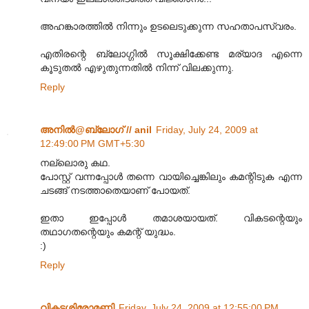
അഹങ്കാരത്തിൽ നിന്നും ഉടലെടുക്കുന്ന സഹതാപസ്വരം.
എതിരന്റെ ബ്ലോഗ്ഗിൽ സൂക്ഷിക്കേണ്ട മര്യാദ എന്നെ
കൂടുതൽ എഴുതുന്നതിൽ നിന്ന് വിലക്കുന്നു.
Reply
അനില്‍@ബ്ലോഗ് // anil
Friday, July 24, 2009 at
12:49:00 PM GMT+5:30
നല്ലൊരു കഥ.
പോസ്റ്റ് വന്നപ്പോള്‍ തന്നെ വായിച്ചെങ്കിലും കമന്റിടുക എന്ന
ചടങ്ങ് നടത്താതെയാണ് പോയത്.
ഇതാ ഇപ്പോള്‍ തമാശയായത്. വികടന്റെയും
തഥാഗതന്റെയും കമന്റ് യുദ്ധം.
:)
Reply
വികടശിരോമണി
Friday, July 24, 2009 at 12:55:00 PM