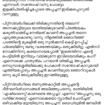
എന്നവൾ. സന്തോഷ് വന്നു ഫോട്ടോ
ഇളക്കിപ്രതിഷ്ഠിച്ചപ്പോഴെ അപ്പച്ചന് ഇരിക്കപ്പൊറുതി
വന്നുള്ളു.
പിറ്റ്സ്ബർഗിലേക്ക് തിരിക്കുന്നതിന്റെ തലേന്ന്
അന്നക്കുട്ടിയുടെ യാത്രയ്ക്കുവേണ്ടി പ്രത്യേകം
കരുതിവാങ്ങിച്ച നേര്യത് കവണി അപ്പച്ചൻ തന്നെ
എടുത്തുകൊണ്ടു വന്നു. നീളത്തിൽ ഞൊറിഞ്ഞ്
പടത്തിന്റെ മുകളിൽ ഒരു നൂൽക്കമ്പി കെട്ടി ഉറപ്പിച്ച്
ഫ്രെയിമിനു രണ്ടു വശത്തേയ്ക്കും ഒതുക്കിയിട്ടു. എൽസി
നോക്കിനിന്നു കരയാനായപ്പോൽ “ഇതെന്തിനാ എന്റെ
പെട്ടിയിൽ ഇനിയും വയ്ക്കുന്നേ ഇവിടെയാരിക്കും ഭംഗി”
എന്നൊക്കെ ചാതുര്യം പറയാൻ ശ്രമിച്ചു അപ്പച്ചൻ.
നെടുമ്പാശ്ശേരിയിലേക്കു പോകാൻ സന്തോഷ് കാറുമായി
എത്തിയപ്പോഴും അപ്പച്ചൻ കവണിയുടെ ഞൊറിവുകൾ
ഒന്നു കൂടി അടുക്കിയിട്ടേ ഇറങ്ങിയുള്ളു.
പിറ്റ്സ്ബർഗിലെ തണുത്തകാറ്റിൽ അപ്പച്ചന്റെ
ദീർഘനിശ്വാസങ്ങൾ അലിഞ്ഞുപരന്നു. രാത്രിയിൽ
‘ഏഷ്യാനെറ്റ് കാണണ്ടെ അപ്പച്ചാ’ എന്നോ “അപ്പച്ചനു ഒരു
ഡ്രിങ്ക് തരട്ടെ“ എന്നൊക്കെയോ സ്റ്റാൻലി ചോദിച്ചത്
ഒഴിവാക്കിയ മട്ടായിരുന്നു അപ്പച്ചന്. ബെഡ്രൂമിൽ ജനലിൽ