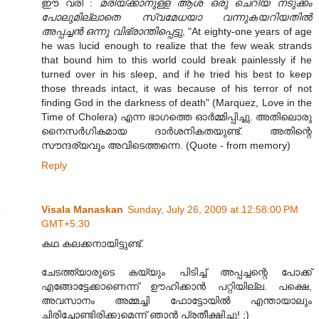
ഈ വരി :
മരിയ്ക്കാനുള്ള ആശ ഒരു ചെറിയ നടുക്കം
പോലുമില്ലാതെ സ്വമേധയാ വന്നുകയറിയതില്‍
അപ്പച്ചന്‍ ഒന്നു വിഭ്രാന്തിപ്പെട്ടു
, "At eighty-one years of age
he was lucid enough to realize that the few weak strands
that bound him to this world could break painlessly if he
turned over in his sleep, and if he tried his best to keep
those threads intact, it was because of his terror of not
finding God in the darkness of death" (Marquez, Love in the
Time of Cholera) എന്ന ഭാഗത്തെ ഓര്‍മ്മിപ്പിച്ചു. അതിലൊരു
നൈസര്‍ഗികമായ ദാര്‍ശനികതയുണ്ട്. അതിന്റെ
സൗന്ദര്യവും അവിടെത്തന്നെ. (Quote - from memory)
Reply
Visala Manaskan
Sunday, July 26, 2009 at 12:58:00 PM
GMT+5:30
കഥ കലക്കനായിട്ടുണ്ട്.
ചേടത്ത്യാരുടെ കയ്യും പിടിച്ച് അപ്പച്ചന്റെ പോക്ക്
എങ്ങോട്ടേക്കാണെന്ന് ഊഹിക്കാന്‍ പറ്റിയില്ല. പക്ഷെ,
അവസാനം അമ്മച്ചി ഫോട്ടോയില്‍ എന്തായാലും
ചിരിച്ചോണ്ടിരിക്കുമെന്ന് ഞാന്‍ പ്രതീക്ഷിച്ചു! ;)