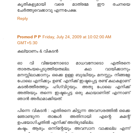
കൃതികളുമായി വരെ മാത്രമേ ഈ രചനയെ
ചേർത്തുവെക്കാവൂ എന്നപേക്ഷ.
Reply
Promod P P
Friday, July 24, 2009 at 10:02:00 AM
GMT+5:30
കല്യാണം & വികടൻ
ഓ വി വിജയനോടൊ മാധവനോടൊ എതിരനെ
താരതംയപ്പെടുത്തിയതല്ല. കഥ വായിക്കാനും
മനസ്സിലാക്കാനും ഒക്കെ ഉള്ള ബുദ്ധിയും മനസ്സും നിങ്ങളേ
പോലെ എനിക്കും ഉണ്ട്. എനിക്ക് ഇഷ്ടപ്പെട്ട രണ്ട് കഥകളാണ്
കടൽത്തീരത്തും ഹിഗ്വിറ്റയും. അതു പോലെ എനിക്ക്
അത്രയും തന്നെ ഇഷ്ടപ്പെട്ട ഒരു കഥയാണിത് എന്നാണ്
ഞാൻ അർഥമാക്കിയത്.
പിന്നെ വികടൻ : എതിരനെ കിട്ടുന്ന അവസരത്തിൽ ഒക്കെ
ഞോണ്ടുന്ന താങ്കൾ അതിനായി എന്റെ കമന്റ്
ഉപയോഗിച്ചതിൽ എനിക്ക് അദ്‌ഭുദമില്ല.
കഷ്ടം. ആരും ഒന്നിന്റേയും അവസാന വാക്കല്ല എന്ന്