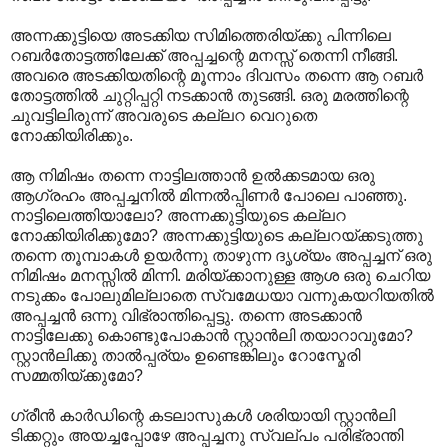
അന്നക്കുട്ടിയെ അടക്കിയ സിമിത്തെരിയ്ക്കു പിന്നിലെ
റബർതോട്ടത്തിലേക്ക് അപ്പച്ചന്റെ മനസ്സ് തെന്നി നീങ്ങി.
അവരെ അടക്കിയതിന്റെ മൂന്നാം ദിവസം തന്നെ ആ റബർ
തോട്ടത്തിൽ ചുറ്റിപ്പറ്റി നടക്കാൻ തുടങ്ങി. ഒരു മരത്തിന്റെ
ചുവട്ടിലിരുന്ന് അവരുടെ കല്ലറ വെറുതെ
നോക്കിയിരിക്കും.
ആ നിമിഷം തന്നെ നാട്ടിലത്താൻ ഉൽക്കടമായ ഒരു
ആഗ്രഹം അപ്പച്ചനിൽ മിന്നൽപ്പിണർ പോലെ പാഞ്ഞു.
നാട്ടിലെത്തിയാലോ? അന്നക്കുട്ടിയുടെ കല്ലറ
നോക്കിയിരിക്കുമോ? അന്നക്കുട്ടിയുടെ കല്ലറയ്ക്കടുത്തു
തന്നെ തൂമ്പാകൾ ഉയർന്നു താഴുന്ന ദൃശ്യം അപ്പച്ചന് ഒരു
നിമിഷം മനസ്സിൽ മിന്നി. മരിയ്ക്കാനുള്ള ആശ ഒരു ചെറിയ
നടുക്കം പോലുമില്ലാതെ സ്വമേധയാ വന്നുകയറിയതിൽ
അപ്പച്ചൻ ഒന്നു വിഭ്രാന്തിപ്പെട്ടു. തന്നെ അടക്കാൻ
നാട്ടിലേക്കു കൊണ്ടുപോകാൻ സ്റ്റാൻലി തയാറാവുമോ?
സ്റ്റാൻലിക്കു താൽപ്പര്യം ഉണ്ടെങ്കിലും റോസ്മേരി
സമ്മതിയ്ക്കുമോ?
ഗ്രീൻ കാർഡിന്റെ കടലാസുകൾ ശരിയായി സ്റ്റാൻലി
ടിക്കറ്റും അയച്ചപ്പോഴേ അപ്പച്ചനു സ്വല്പം പരിഭ്രാന്തി