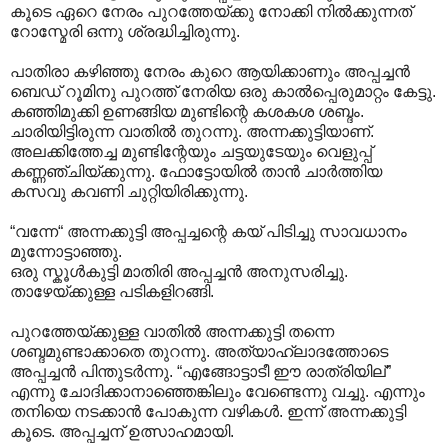
കൂടെ ഏറെ നേരം പുറത്തേയ്ക്കു നോക്കി നിൽക്കുന്നത്
റോസ്മേരി ഒന്നു ശ്രദ്ധിച്ചിരുന്നു.
പാതിരാ കഴിഞ്ഞു നേരം കുറെ ആയിക്കാണും അപ്പച്ചൻ
ബെഡ് റൂമിനു പുറത്ത് നേരിയ ഒരു കാൽപ്പെരുമാറ്റം കേട്ടു.
കഞ്ഞിമുക്കി ഉണങ്ങിയ മുണ്ടിന്റെ കശകശ ശബ്ദം.
ചാരിയിട്ടിരുന്ന വാതിൽ തുറന്നു. അന്നക്കുട്ടിയാണ്.
അലക്കിത്തേച്ച മുണ്ടിന്റേയും ചട്ടയുടേയും വെളുപ്പ്
കണ്ണഞ്ചിയ്ക്കുന്നു. ഫോട്ടോയിൽ താൻ ചാർത്തിയ
കസവു കവണി ചുറ്റിയിരിക്കുന്നു.
“വന്നേ“ അന്നക്കുട്ടി അപ്പച്ചന്റെ കയ് പിടിച്ചു സാവധാനം
മുന്നോട്ടാഞ്ഞു.
ഒരു സ്കൂൾകുട്ടി മാതിരി അപ്പച്ചൻ അനുസരിച്ചു.
താഴേയ്ക്കുള്ള പടികളിറങ്ങി.
പുറത്തേയ്ക്കുള്ള വാതിൽ അന്നക്കുട്ടി തന്നെ
ശബ്ദമുണ്ടാക്കാതെ തുറന്നു. അത്യാഹ്ലാദത്തോടെ
അപ്പച്ചൻ പിന്തുടർന്നു. “എങ്ങോട്ടാടീ ഈ രാത്രിയില്”
എന്നു ചോദിക്കാനാഞ്ഞെങ്കിലും വേണ്ടെന്നു വച്ചു. എന്നും
തനിയെ നടക്കാൻ പോകുന്ന വഴികൾ. ഇന്ന് അന്നക്കുട്ടി
കൂടെ. അപ്പച്ചന് ഉത്സാഹമായി.