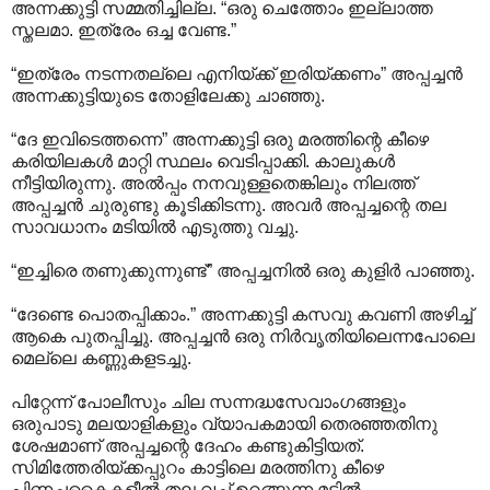
അന്നക്കുട്ടി സമ്മതിച്ചില്ല. “ഒരു ചെത്തോം ഇല്ലാത്ത
സ്തലമാ. ഇത്രേം ഒച്ച വേണ്ട.”
“ഇത്രേം നടന്നതല്ലെ എനിയ്ക്ക് ഇരിയ്ക്കണം” അപ്പച്ചൻ
അന്നക്കുട്ടിയുടെ തോളിലേക്കു ചാഞ്ഞു.
“ദേ ഇവിടെത്തന്നെ” അന്നക്കുട്ടി ഒരു മരത്തിന്റെ കീഴെ
കരിയിലകൾ മാറ്റി സ്ഥലം വെടിപ്പാക്കി. കാലുകൾ
നീട്ടിയിരുന്നു. അൽപ്പം നനവുള്ളതെങ്കിലും നിലത്ത്
അപ്പച്ചൻ ചുരുണ്ടു കൂടിക്കിടന്നു. അവർ അപ്പച്ചന്റെ തല
സാവധാനം മടിയിൽ എടുത്തു വച്ചു.
“ഇച്ചിരെ തണുക്കുന്നുണ്ട്” അപ്പച്ചനിൽ ഒരു കുളിർ പാഞ്ഞു.
“ദേണ്ടെ പൊതപ്പിക്കാം.” അന്നക്കുട്ടി കസവു കവണി അഴിച്ച്
ആകെ പുതപ്പിച്ചു. അപ്പച്ചൻ ഒരു നിർവൃതിയിലെന്നപോലെ
മെല്ലെ കണ്ണുകളടച്ചു.
പിറ്റേന്ന് പോലീസും ചില സന്നദ്ധസേവാംഗങ്ങളും
ഒരുപാടു മലയാളികളും വ്യാപകമായി തെരഞ്ഞതിനു
ശേഷമാണ് അപ്പച്ചന്റെ ദേഹം കണ്ടുകിട്ടിയത്.
സിമിത്തേരിയ്ക്കപ്പുറം കാട്ടിലെ മരത്തിനു കീഴെ
പിണച്ചകൈകളീൽ തല വച്ച് ഉറങ്ങുന്ന മട്ടിൽ.