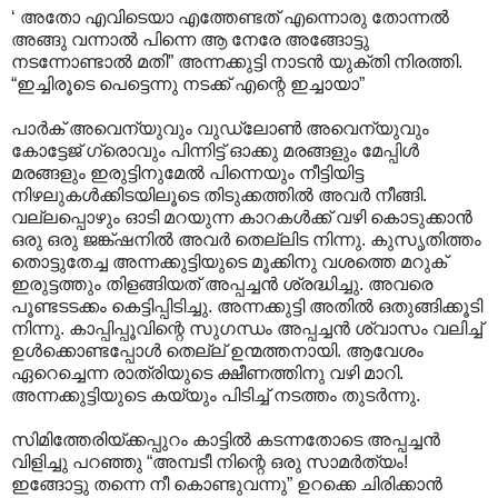
‘ അതോ എവിടെയാ എത്തേണ്ടത് എന്നൊരു തോന്നൽ
അങ്ങു വന്നാൽ പിന്നെ ആ നേരേ അങ്ങോട്ടു
നടന്നോണ്ടാൽ മതി” അന്നക്കുട്ടി നാടൻ യുക്തി നിരത്തി.
“ഇച്ചിരൂടെ പെട്ടെന്നു നടക്ക് എന്റെ ഇച്ചായാ”
പാർക് അവെന്യുവും വുഡ്ലോൺ അവെന്യുവും
കോട്ടേജ് ഗ്രൊവും പിന്നിട്ട് ഓക്കു മരങ്ങളും മേപ്പിൾ
മരങ്ങളും ഇരുട്ടിനുമേൽ പിന്നെയും നീട്ടിയിട്ട
നിഴലുകൾക്കിടയിലൂടെ തിടുക്കത്തിൽ അവർ നീങ്ങി.
വല്ലപ്പൊഴും ഓടി മറയുന്ന കാറകൾക്ക് വഴി കൊടുക്കാൻ
ഒരു ഒരു ജങ്ക്ഷനിൽ അവർ തെല്ലിട നിന്നു. കുസൃതിത്തം
തൊട്ടുതേച്ച അന്നക്കുട്ടിയുടെ മൂക്കിനു വശത്തെ മറുക്
ഇരുട്ടത്തും തിളങ്ങിയത് അപ്പച്ചൻ ശ്രദ്ധിച്ചു. അവരെ
പൂണ്ടടടക്കം കെട്ടിപ്പിടിച്ചു. അന്നക്കുട്ടി അതിൽ ഒതുങ്ങിക്കൂടി
നിന്നു. കാപ്പിപ്പൂവിന്റെ സുഗന്ധം അപ്പച്ചൻ ശ്വാസം വലിച്ച്
ഉൾക്കൊണ്ടപ്പോൾ തെല്ല് ഉന്മത്തനായി. ആവേശം
ഏറെച്ചെന്ന രാത്രിയുടെ ക്ഷീണത്തിനു വഴി മാറി.
അന്നക്കുട്ടിയുടെ കയ്യും പിടിച്ച് നടത്തം തുടർന്നു.
സിമിത്തേരിയ്ക്കപ്പുറം കാട്ടിൽ കടന്നതോടെ അപ്പച്ചൻ
വിളിച്ചു പറഞ്ഞു “അമ്പടീ നിന്റെ ഒരു സാമർത്യം!
ഇങ്ങോട്ടു തന്നെ നീ കൊണ്ടുവന്നു” ഉറക്കെ ചിരിക്കാൻ