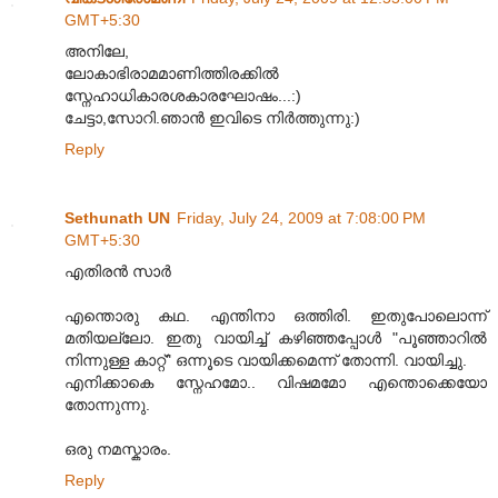
GMT+5:30
അനിലേ,
ലോകാഭിരാമമാണിത്തിരക്കിൽ
സ്നേഹാധികാരശകാരഘോഷം...:)
ചേട്ടാ,സോറി.ഞാൻ ഇവിടെ നിർത്തുന്നു:)
Reply
Sethunath UN
Friday, July 24, 2009 at 7:08:00 PM
GMT+5:30
എതിരന്‍ സാ‌ര്‍
എന്തൊരു കഥ. എന്തിനാ ഒത്തിരി. ഇതുപോലൊന്ന്
മ‌തിയല്ലോ. ഇതു വായിച്ച് കഴിഞ്ഞപ്പോ‌ള്‍ "പൂഞ്ഞാറില്‍
നിന്നുള്ള കാറ്റ്" ഒന്നൂടെ വായിക്കമെന്ന് തോന്നി. വായിച്ചു.
എനിക്കാകെ സ്നേഹമോ.. വിഷമ‌മോ എന്തൊക്കെയോ
തോന്നുന്നു.
ഒരു നമ‌സ്കാരം.
Reply