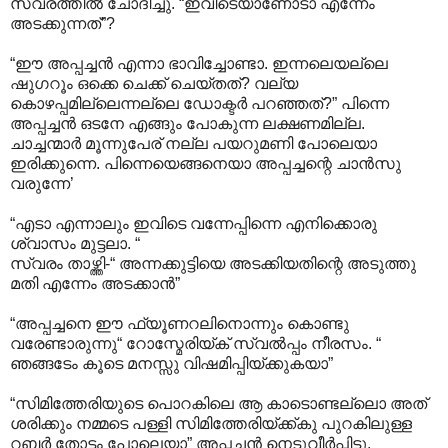
സ്വരത്തിൽ ചോദിച്ചു. “ഇവിടെയാണോടാ എന്നേം
അടക്കുന്നത്”?
“ഈ അപ്പച്ചൻ എന്നാ ഭാവിച്ചോണ്ടാ. ഇന്നലെയല്ലെ
ഷുഗറൂം ഒക്കെ ചെക്ക് ചെയ്തത്? വല്യ
കൊഴപ്പമില്ലെന്നല്ലെ ഡോക്ടർ പറഞ്ഞത്?” പിന്നെ
അപ്പച്ചൻ ഒടനേ എങ്ങും പോകുന്ന ലക്ഷണമില്ല.
ചാച്ചന്മാർ മൂന്നുപേര് നല്ല പയറുമണി പോലെയാ
ഇരിക്കുന്നെ. പിന്നെയെങ്ങനെയാ അപ്പച്ചന്റെ ചാൻസു
വരുന്നേ’
“എടാ എന്നാലും ഇവിടെ വന്നേപ്പിന്നെ എനിക്കൊരു
ശ്വാസം മുട്ടലാ. “
സ്വരം താഴ്ത്തി-“ അന്നക്കുട്ടിയെ അടക്കിയതിന്റെ അടുത്തു
മതി എന്നേം അടക്കാൻ”
“അപ്പച്ചനെ ഈ ഫ്യൂണറലിനൊന്നും കൊണ്ടു
വരേണ്ടാരുന്നു“ റോസ്മേരിയ്ക് സ്വൽപ്പം നീരസം. “
ഞങ്ങടേം കൂടെ മനസ്സു വിഷമിപ്പിയ്ക്കുകയാ”
“സിമിത്തേരിയുടെ പൊറകിലെ ആ കാടൊണ്ടല്ലൊ അത്
ശരിക്കും നമ്മടെ പള്ളി സിമിത്തേരിയ്ക്ക്കു പുറകിലുള്ള
റബർ തോട്ടം പോലെയാ” അപ്പച്ചൻ നെടുവീർപ്പിട്ടു.