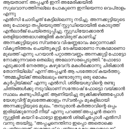
ആയതാണ്. അപ്പച്ചൻ ഇനി അമേരിക്കയിൽ
സുഖവാസത്തിനല്ലേ പോകുന്നെ ഇനിയെന്നാ വെപ്രാളം
എന്നു
എൽസി ചോദിച്ചത് കേട്ടില്ലെന്നു നടിച്ചു. അന്നക്കുട്ടിയുടെ
ഒരു ഫോട്ടൊ തപ്പിയെടുത്ത് സ്റ്റുഡിയൊയിൽ കൊടുത്ത്
എൻലാർജ് ചെയ്തെടുപ്പിച്ചു. സ്റ്റുഡിയോക്കാരൻ
തെളിയാത്തഭാഗങ്ങളിൽ കരവിരുത് കാണിച്ച്
അന്നക്കുട്ടിയുടെ സ്വതവേ വിഷണ്ണഭാവം മറ്റൊന്നാക്കി
വികൃതിത്തരം ചെയ്തുകൂട്ടി. ദേഷ്യമാണോ സങ്കടമാണൊ
മുഖത്ത് എന്നു പറയാൻ പറ്റാത്തവണ്ണം അന്നക്കുട്ടി ഫോട്ടോ
നോക്കുന്നവരെ തെല്ലു അലോസരപ്പെടുത്തി. “ഫോടോ
എടുക്കാൻ നേരത്തും കഴുവേറ്ട മകൾക്കൊന്നു ചിരിക്കാൻ
തോന്നിയില്ല” എന്ന് അപ്പച്ചൻ ആ പടത്തോട് കയർത്തു.
“അമ്മച്ചിയ്ക്ക് അല്ലേലും ഒണ്ടാരുന്നു ഒരു മൊകം
കൂർപ്പിയ്ക്കല്“ എന്നു എൽസി. ശ്രീയേശുവിന്റെ രണ്ടു
ചിത്രങ്ങൾക്കു നടുവിലാണ് സന്തോഷ് ഫോട്ടൊ വയ്ക്കാൻ
സ്ഥലം കണ്ടുപിടിച്ചത്. ആണിയടിച്ചു തൂക്കിക്കഴിഞ്ഞപ്പോൾ
യേശുവിന്റ് മുഖത്തേക്കാളും സ്വൽപ്പം മുകളിലായി
അന്നക്കുട്ടിയുടെ മുഖം. “തമ്പുരാൻ കർത്താവിന്റെ ഒപ്പം
ഇരിയ്ക്കുന്നോടീ നീയ്’ എന്നു പറഞ്ഞ് അപ്പച്ചൻ തന്നെ
സ്റ്റൂളിൽ കയറി ഫോട്ടോ ഇളക്കൻ ശ്രമിച്ചപ്പോൾ എൽസി
വന്നു തടയിട്ടു. “അപ്പച്ചനെന്തിനാ ഇപ്പൊ അതൊക്കെ
ചെയ്യുന്നത്. സന്തോഷ് ചെയ്യുകേലേ അതൊക്കെ”