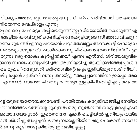
ക്കറ്റും അയച്ചപ്പോഴേ അപ്പച്ചനു സ്വല്പം പരിഭ്രാന്തി ആയതാണ
യെന്നാ വെപ്രാളം എന്നു
ുട്ടിയുടെ ഒരു ഫോട്ടൊ തപ്പിയെടുത്ത് സ്റ്റുഡിയൊയിൽ കൊടുത്ത്
ങ്ങളിൽ കരവിരുത് കാണിച്ച് അന്നക്കുട്ടിയുടെ സ്വതവേ വിഷണ്ണഭാ
ൊ മുഖത്ത് എന്നു പറയാൻ പറ്റാത്തവണ്ണം അന്നക്കുട്ടി ഫോട്ടോ
്തും കഴുവേറ്ട മകൾക്കൊന്നു ചിരിക്കാൻ തോന്നിയില്ല” എന്
ാരുന്നു ഒരു മൊകം കൂർപ്പിയ്ക്കല്“ എന്നു എൽസി. ശ്രീയേശുവിന്റ
ൻ സ്ഥലം കണ്ടുപിടിച്ചത്. ആണിയടിച്ചു തൂക്കിക്കഴിഞ്ഞപ്പോൾ യ
ടെ മുഖം. “തമ്പുരാൻ കർത്താവിന്റെ ഒപ്പം ഇരിയ്ക്കുന്നോടീ നീയ്’
രമിച്ചപ്പോൾ എൽസി വന്നു തടയിട്ടു. “അപ്പച്ചനെന്തിനാ ഇപ്പൊ 
നവൾ. സന്തോഷ് വന്നു ഫോട്ടോ ഇളക്കിപ്രതിഷ്ഠിച്ചപ്പോഴെ അപ്
നക്കുട്ടിയുടെ യാത്രയ്ക്കുവേണ്ടി പ്രത്യേകം കരുതിവാങ്ങിച്ച നേര
ിഞ്ഞ് പടത്തിന്റെ മുകളിൽ ഒരു നൂൽക്കമ്പി കെട്ടി ഉറപ്പിച്ച് ഫ
ു കരയാനായപ്പോൽ “ഇതെന്തിനാ എന്റെ പെട്ടിയിൽ ഇനിയും വയ്ക്ക
ൻ ശ്രമിച്ചു അപ്പച്ചൻ. നെടുമ്പാശ്ശേരിയിലേക്കു പോകാൻ സന്ത
നു കൂടി അടുക്കിയിട്ടേ ഇറങ്ങിയുള്ളു.