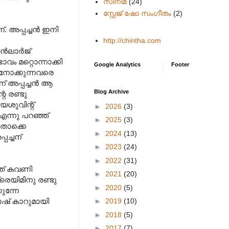
സിനിമ
(24)
സ്റ്റേജ് ഷോ സംഗീതം
(2)
്. അപ്പച്ചൻ ഇനി
http://chintha.com
 എൻലാർജ്
വം മറ്റൊന്നാക്കി
Google Analytics
Footer
 നോക്കുന്നവരെ
ന് അപ്പച്ചൻ ആ
Blog Archive
െ രണ്ടു
േശുവിന്റ്
►
2026
(3)
 എന്നു പറഞ്ഞ്
►
2025
(3)
അതൊക്കെ
►
2024
(13)
പച്ചന്
►
2023
(24)
►
2022
(31)
്യത് കവണി
►
2021
(20)
്രെയിമിനു രണ്ടു
►
2020
(5)
ുന്നേ
►
2019
(10)
ോഷ് കാറുമായി
►
2018
(5)
►
2017
(7)