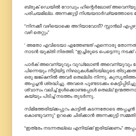
ബ്രൂക് ഡെയിൽ റോഡും ഹിന്റെർലോങ് അവെന്യുവും കൂ
പരിചയമില്ല. അന്നക്കുട്ടി നിശ്ചയദാർഢ്യത്തോടെ 
“നിനക്കീ വഴിയൊക്കെ അറിയാവോടീ? സ്റ്റാൻലി എപ്പഴും ക
വഴി തെറ്റും”
‘ അതോ എവിടെയാ എത്തേണ്ടത് എന്നൊരു തോന്നൽ അങ്
നാടൻ യുക്തി നിരത്തി. “ഇച്ചിരൂടെ പെട്ടെന്നു നടക്ക്
പാർക് അവെന്യുവും വുഡ്ലോൺ അവെന്യുവും കോട്ടേജ് 
പിന്നെയും നീട്ടിയിട്ട നിഴലുകൾക്കിടയിലൂടെ തിടുക
ഒരു ജങ്ക്ഷനിൽ അവർ തെല്ലിട നിന്നു. കുസൃതിത്തം തൊ
അപ്പച്ചൻ ശ്രദ്ധിച്ചു. അവരെ പൂണ്ടടടക്കം കെട്ടിപ്പിടിച്
ശ്വാസം വലിച്ച് ഉൾക്കൊണ്ടപ്പോൾ തെല്ല് ഉന്മത്തനാ
കയ്യും പിടിച്ച് നടത്തം തുടർന്നു.
സിമിത്തേരിയ്ക്കപ്പുറം കാട്ടിൽ കടന്നതോടെ അപ്പച്ചൻ
കൊണ്ടുവന്നു” ഉറക്കെ ചിരിക്കാൻ അന്നക്കുട്ടി സമ്മതി
“ഇത്രേം നടന്നതല്ലെ എനിയ്ക്ക് ഇരിയ്ക്കണം” അപ്പച