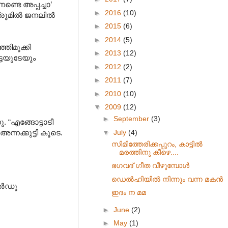
്ടെ അപ്പച്ചാ’
►
2016
(10)
ബെഡ്രൂമിൽ ജനലിൽ
►
2015
(6)
►
2014
(5)
ഞിമുക്കി
►
2013
(12)
ട്ടയുടേയും
►
2012
(2)
►
2011
(7)
►
2010
(10)
▼
2009
(12)
►
September
(3)
. “എങ്ങോട്ടാടീ
▼
July
(4)
്നക്കുട്ടി കൂടെ.
സിമിത്തേരിക്കപ്പുറം, കാട്ടിൽ
മരത്തിനു കീഴെ....
ഭഗവദ് ഗീത വീഴുമ്പോൾ
ഡെൽഹിയിൽ നിന്നും വന്ന മകൻ
കാർഡു
ഇദം ന മമ
►
June
(2)
►
May
(1)