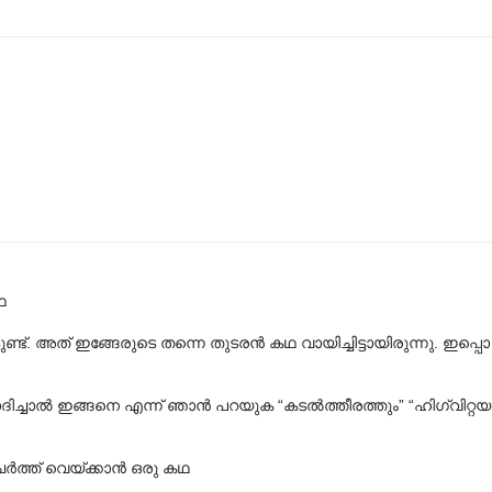
ഥ
ണ്ട്. അത് ഇങ്ങേരുടെ തന്നെ തുടരൻ കഥ വായിച്ചിട്ടായിരുന്നു. ഇപ
ച്ചാൽ ഇങ്ങനെ എന്ന് ഞാൻ പറയുക “കടൽത്തീരത്തും” “ഹിഗ്വിറ്റയു
ർത്ത് വെയ്ക്കാൻ ഒരു കഥ