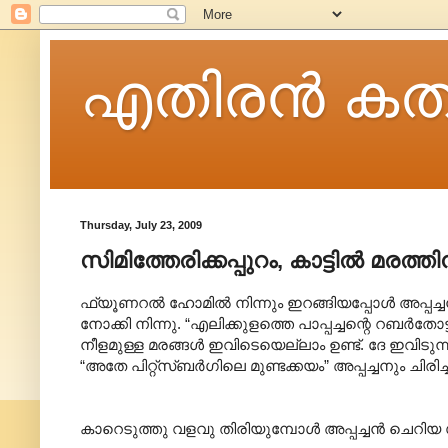
എതിരന്‍ കത
Thursday, July 23, 2009
സിമിത്തേരിക്കപ്പുറം, കാട്ടിൽ മരത്തി
ഫ്യൂണറൽ ഹോമിൽ നിന്നും ഇറങ്ങിയപ്പോൾ അപ്പച്ചൻ
നോക്കി നിന്നു. “എലിക്കുളത്തെ പാപ്പച്ചന്റെ റബർതോട
നീളമുള്ള മരങ്ങൾ ഇവിടെയെല്ലാം ഉണ്ട്. ദേ ഇവിടുന്
“അതേ പിറ്റ്സ്ബർഗിലെ മുണ്ടക്കയം” അപ്പച്ചനും ചിരിച്ച
കാറെടുത്തു വളവു തിരിയുമ്പോൾ അപ്പച്ചൻ ചെറിയ 