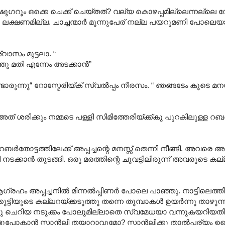
ഷുഗറൂം ഒക്കെ ചെക്ക് ചെയ്തത്? വല്യ കൊഴപ്പമില്ലെന്നല്ലെ 
 ലക്ഷണമില്ല. ചാച്ചന്മാർ മൂന്നുപേര് നല്ല പയറുമണി പോലെയാ 
വാസം മുട്ടലാ. “
ുത്തു മതി എന്നേം അടക്കാൻ”
ുന്നു“ റോസ്മേരിയ്ക് സ്വൽപ്പം നീരസം. “ ഞങ്ങടേം കൂടെ മനസ
രിക്കും നമ്മടെ പള്ളി സിമിത്തേരിയ്ക്ക്കു പുറകിലുള്ള റബർ
 റബർതോട്ടത്തിലേക്ക് അപ്പച്ചന്റെ മനസ്സ് തെന്നി നീങ്ങി. അവരെ അ
റി നടക്കാൻ തുടങ്ങി. ഒരു മരത്തിന്റെ ചുവട്ടിലിരുന്ന് അവരുടെ 
ഗ്രഹം അപ്പച്ചനിൽ മിന്നൽപ്പിണർ പോലെ പാഞ്ഞു. നാട്ടിലെത
കുട്ടിയുടെ കല്ലറയ്ക്കടുത്തു തന്നെ തൂമ്പാകൾ ഉയർന്നു താഴുന്ന
 ഒരു ചെറിയ നടുക്കം പോലുമില്ലാതെ സ്വമേധയാ വന്നുകയറിയതിൽ
ൊണ്ടുപോകാൻ സ്റ്റാൻലി തയാറാവുമോ? സ്റ്റാൻലിക്കു താൽപ്പര്യം ഉണ്