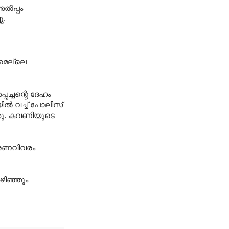
 അൽപ്പം
ു.
 മെല്ലെ
ച്ചന്റെ ദേഹം
ിയിൽ വച്ച് പോലീസ്
്ഞു. കവണിയുടെ
മരണവിവരം
ഴിഞ്ഞും