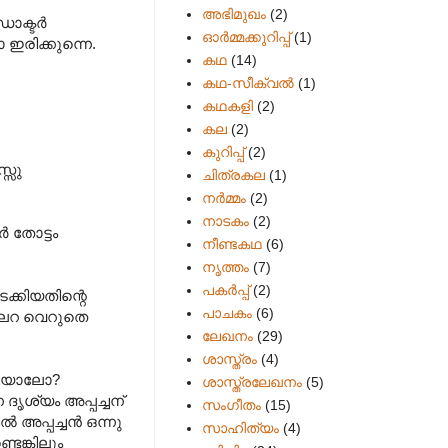
അഭിമുഖം
(2)
ഡോക്ടർ
ഓർമ്മക്കുറിപ്പ്
(1)
ഇരിക്കുന്നെ.
കഥ
(14)
കഥ-സീക്വല്‍
(1)
കഥകളി
(2)
കല
(2)
കുറിപ്പ്
(2)
്സു
ചിത്രകല
(1)
നർമ്മം
(2)
നാടകം
(2)
 തോട്ടം
നീണ്ടകഥ
(6)
നൃത്തം
(7)
പകര്‍പ്പ്
(2)
ടക്കിയതിന്റെ
പാചകം
(6)
കല്ലറ വെറുതെ
ലേഖനം
(29)
ശാസ്ത്രം
(4)
്തിയാലോ?
ശാസ്ത്രലേഖനം
(5)
 ദൃശ്യം അപ്പച്ചന്
സംഗീതം
(15)
 അപ്പച്ചൻ ഒന്നു
സാഹിത്യം
(4)
ടെങ്കിലും