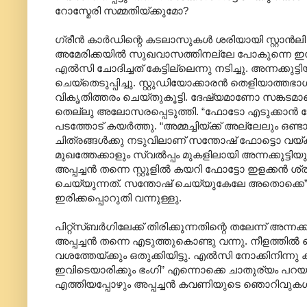
റോസ്മേരി സമ്മതിയ്ക്കുമോ?
ഗ്രീൻ കാർഡിന്റെ കടലാസുകൾ ശരിയായി സ്റ്റാൻലി ടി
അമേരിക്കയിൽ സുഖവാസത്തിനല്ലേ പോകുന്നെ ഇനി
എൽസി ചോദിച്ചത് കേട്ടില്ലെന്നു നടിച്ചു. അന്നക്ക
ചെയ്തെടുപ്പിച്ചു. സ്റ്റുഡിയോക്കാരൻ തെളിയാത്തഭാഗ
വികൃതിത്തരം ചെയ്തുകൂട്ടി. ദേഷ്യമാണോ സങ്കടമാണ
തെല്ലു അലോസരപ്പെടുത്തി. “ഫോടോ എടുക്കാൻ നേരത
പടത്തോട് കയർത്തു. “അമ്മച്ചിയ്ക്ക് അല്ലേലും ഒണ്ട
ചിത്രങ്ങൾക്കു നടുവിലാണ് സന്തോഷ് ഫോട്ടൊ വയ്ക്കാ
മുഖത്തേക്കാളും സ്വൽപ്പം മുകളിലായി അന്നക്കുട്ടിയു
അപ്പച്ചൻ തന്നെ സ്റ്റൂളിൽ കയറി ഫോട്ടോ ഇളക്കൻ ശ്
ചെയ്യുന്നത്. സന്തോഷ് ചെയ്യുകേലേ അതൊക്കെ” എന്
ഇരിക്കപ്പൊറുതി വന്നുള്ളു.
പിറ്റ്സ്ബർഗിലേക്ക് തിരിക്കുന്നതിന്റെ തലേന്ന് അന്
അപ്പച്ചൻ തന്നെ എടുത്തുകൊണ്ടു വന്നു. നീളത്തിൽ ഞൊറ
വശത്തേയ്ക്കും ഒതുക്കിയിട്ടു. എൽസി നോക്കിനിന്ന
ഇവിടെയാരിക്കും ഭംഗി” എന്നൊക്കെ ചാതുര്യം പറയാ
എത്തിയപ്പോഴും അപ്പച്ചൻ കവണിയുടെ ഞൊറിവുകൾ ഒന്