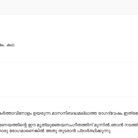
ഷം. കഥ.
‌കർത്താവിനോളം ഉയരുന്ന,മാസനിബദ്ധമല്ലാത്ത രാഗദ്വേഷം.ഇത്രയ
ന്ന പ്രണയത്തിന്റെ ഈ മൃത്യുജ്ഞയസംഗീതത്തിന് മുന്നിൽ,ഞാൻ നടത്
രു രോഗമാണെങ്കിൽ അതു തുടരാൻ പ്രാർത്ഥിക്കുന്നു.