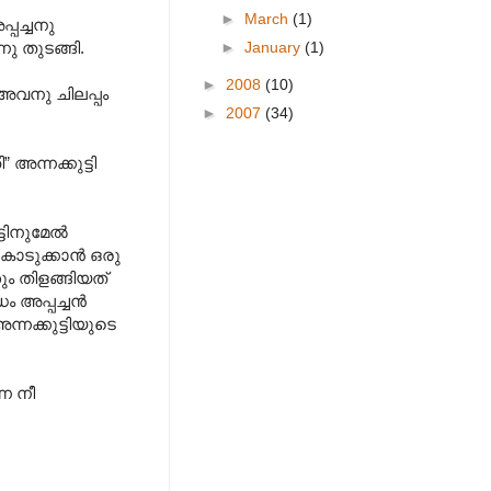
►
March
(1)
്പച്ചനു
►
January
(1)
ു തുടങ്ങി.
►
2008
(10)
ം അവനു ചിലപ്പം
►
2007
(34)
ന്നക്കുട്ടി
്ടിനുമേൽ
 കൊടുക്കാൻ ഒരു
ും തിളങ്ങിയത്
്ധം അപ്പച്ചൻ
്നക്കുട്ടിയുടെ
നെ നീ