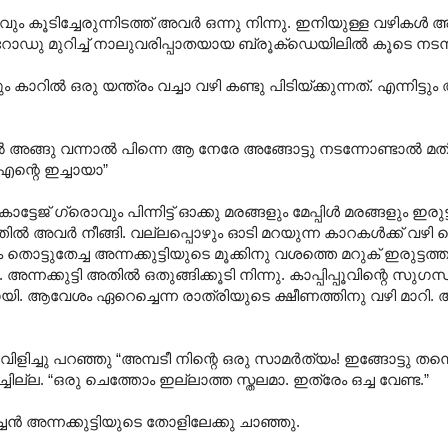
ടിച്ചേരുന്നിടത്ത് അവർ ഒന്നു നിന്നു. ഇനിയുള്ള വഴികൾ അപ
റോഡു മുറിച്ച് നാലുവരിപ്പാതയായ ബ്രൂക്ഡെയിലിൽ കൂടെ നടന്ന
ാറിൽ ഒരു യന്ത്രം വച്ചാ വഴി കണ്ടു പിടിയ്ക്കുന്നത്. എന്നിട്ടു
ങു വന്നാൽ പിന്നെ ആ നേരേ അങ്ങോട്ടു നടന്നോണ്ടാൽ മതി” അ
 എന്റെ ഇച്ചായാ”
ഗ്രൊവും പിന്നിട്ട് ഓക്കു മരങ്ങളും മേപ്പിൾ മരങ്ങളും ഇരുട
്കത്തിൽ അവർ നീങ്ങി. വല്ലപ്പൊഴും ഓടി മറയുന്ന കാറകൾക്ക് വഴി
ട്ടുതേച്ച അന്നക്കുട്ടിയുടെ മൂക്കിനു വശത്തെ മറുക് ഇരുട്ടത്ത
ചു. അന്നക്കുട്ടി അതിൽ ഒതുങ്ങിക്കൂടി നിന്നു. കാപ്പിപ്പൂവിന്റെ സുഗന
യി. ആവേശം ഏറെച്ചെന്ന രാത്രിയുടെ ക്ഷീണത്തിനു വഴി മാറി. അന
 വിളിച്ചു പറഞ്ഞു “അമ്പടീ നിന്റെ ഒരു സാമർത്യം! ഇങ്ങോട്ടു തന്
ച്ചില്ല. “ഒരു ചെത്തോം ഇല്ലാത്ത സ്തലമാ. ഇത്രേം ഒച്ച വേണ്ട.”
്ചൻ അന്നക്കുട്ടിയുടെ തോളിലേക്കു ചാഞ്ഞു.