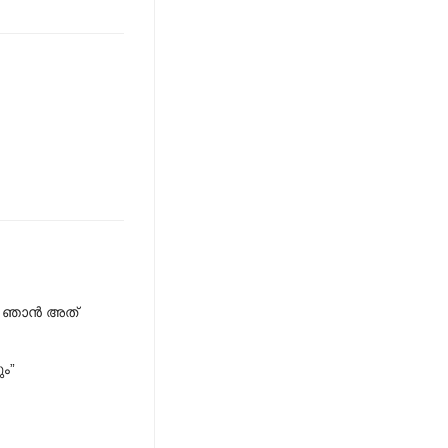
്പൊ ഞാൻ അത്
ം”