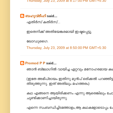
Thursday, July 23, 2009 at 8:17:00 PM GMT+5:30
ബഹുവ്രീഹി
said...
എതിർസ് കതിർസ്...
ഇതെനിക്ക് അതിഭയങ്കരമായി ഇഷ്ടപ്പെട്ടൂ.
ഖോഡുഗൈ.
Thursday, July 23, 2009 at 8:50:00 PM GMT+5:30
Promod P P
said...
ഞാൻ ബ്ലോഗിൽ വായിച്ച ഏറ്റവും മനോഹരമായ ക
(ഇതേ അഭിപ്രായം ഇതിനു മുൻപ് ഒരിക്കൽ പറഞ്ഞിട്ടു
തിരുത്തുന്നു. ഇത് അതിലും മഹത്തരം)
കഥ എങ്ങനെ ആയിരിക്കണം എന്നു ആരെങ്കിലും ചോദി
ചൂണ്ടിക്കാണിച്ചായിരുന്നു.
എന്നെ സംബന്ധിച്ചിടത്തോളം,ആ കഥകളോടൊപ്പം ചേ