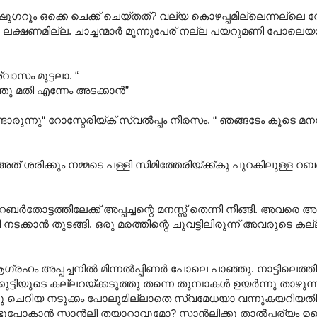
ഷുഗറൂം ഒക്കെ ചെക്ക് ചെയ്തത്? വല്യ കൊഴപ്പമില്ലെന്നല്ലെ 
 ലക്ഷണമില്ല. ചാച്ചന്മാർ മൂന്നുപേര് നല്ല പയറുമണി പോലെയാ 
വാസം മുട്ടലാ. “
ുത്തു മതി എന്നേം അടക്കാൻ”
ുന്നു“ റോസ്മേരിയ്ക് സ്വൽപ്പം നീരസം. “ ഞങ്ങടേം കൂടെ മനസ
രിക്കും നമ്മടെ പള്ളി സിമിത്തേരിയ്ക്ക്കു പുറകിലുള്ള റബർ
 റബർതോട്ടത്തിലേക്ക് അപ്പച്ചന്റെ മനസ്സ് തെന്നി നീങ്ങി. അവരെ അ
റി നടക്കാൻ തുടങ്ങി. ഒരു മരത്തിന്റെ ചുവട്ടിലിരുന്ന് അവരുടെ 
ഗ്രഹം അപ്പച്ചനിൽ മിന്നൽപ്പിണർ പോലെ പാഞ്ഞു. നാട്ടിലെത
കുട്ടിയുടെ കല്ലറയ്ക്കടുത്തു തന്നെ തൂമ്പാകൾ ഉയർന്നു താഴുന്ന
 ഒരു ചെറിയ നടുക്കം പോലുമില്ലാതെ സ്വമേധയാ വന്നുകയറിയതിൽ
ൊണ്ടുപോകാൻ സ്റ്റാൻലി തയാറാവുമോ? സ്റ്റാൻലിക്കു താൽപ്പര്യം ഉണ്