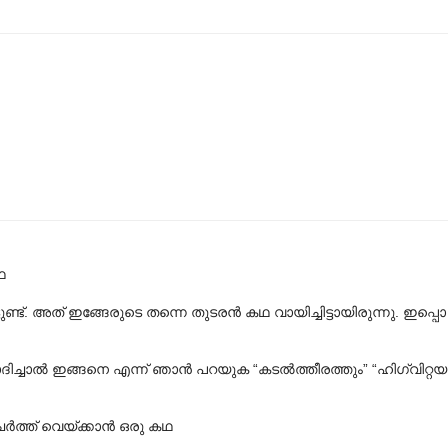
ഥ
ണ്ട്. അത് ഇങ്ങേരുടെ തന്നെ തുടരൻ കഥ വായിച്ചിട്ടായിരുന്നു. ഇപ
ച്ചാൽ ഇങ്ങനെ എന്ന് ഞാൻ പറയുക “കടൽത്തീരത്തും” “ഹിഗ്വിറ്റയു
ർത്ത് വെയ്ക്കാൻ ഒരു കഥ