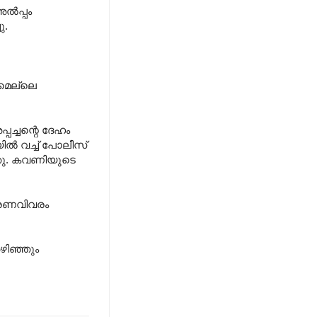
 അൽപ്പം
ു.
 മെല്ലെ
ച്ചന്റെ ദേഹം
ിയിൽ വച്ച് പോലീസ്
്ഞു. കവണിയുടെ
മരണവിവരം
ഴിഞ്ഞും