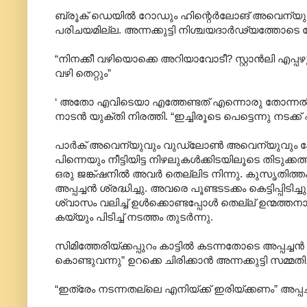
ബ്രൂക് ഡെയിൽ റോഡും ഹിന്റെർലോങ് അവെന്യുവും കൂ
പരിചയമില്ല. അന്നക്കുട്ടി നിശ്ചയദാർഢ്യത്തോടെ 
“നിനക്കീ വഴിയൊക്കെ അറിയാവോടീ? സ്റ്റാൻലി എപ്പഴും ക
വഴി തെറ്റും”
‘ അതോ എവിടെയാ എത്തേണ്ടത് എന്നൊരു തോന്നൽ അങ്
നാടൻ യുക്തി നിരത്തി. “ഇച്ചിരൂടെ പെട്ടെന്നു നടക്ക്
പാർക് അവെന്യുവും വുഡ്ലോൺ അവെന്യുവും കോട്ടേജ് 
പിന്നെയും നീട്ടിയിട്ട നിഴലുകൾക്കിടയിലൂടെ തിടുക
ഒരു ജങ്ക്ഷനിൽ അവർ തെല്ലിട നിന്നു. കുസൃതിത്തം തൊ
അപ്പച്ചൻ ശ്രദ്ധിച്ചു. അവരെ പൂണ്ടടടക്കം കെട്ടിപ്പിടിച്
ശ്വാസം വലിച്ച് ഉൾക്കൊണ്ടപ്പോൾ തെല്ല് ഉന്മത്തനാ
കയ്യും പിടിച്ച് നടത്തം തുടർന്നു.
സിമിത്തേരിയ്ക്കപ്പുറം കാട്ടിൽ കടന്നതോടെ അപ്പച്ചൻ
കൊണ്ടുവന്നു” ഉറക്കെ ചിരിക്കാൻ അന്നക്കുട്ടി സമ്മതി
“ഇത്രേം നടന്നതല്ലെ എനിയ്ക്ക് ഇരിയ്ക്കണം” അപ്പച