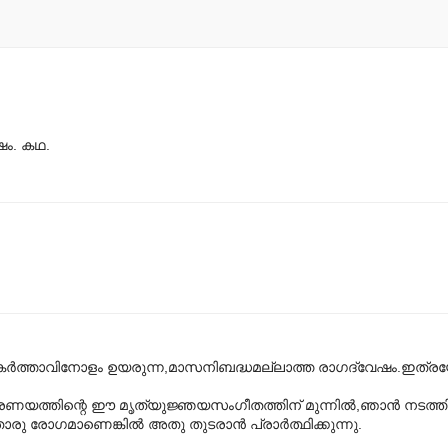
ഷം. കഥ.
‌കർത്താവിനോളം ഉയരുന്ന,മാസനിബദ്ധമല്ലാത്ത രാഗദ്വേഷം.ഇത്രയ
ന്ന പ്രണയത്തിന്റെ ഈ മൃത്യുജ്ഞയസംഗീതത്തിന് മുന്നിൽ,ഞാൻ നടത്
രു രോഗമാണെങ്കിൽ അതു തുടരാൻ പ്രാർത്ഥിക്കുന്നു.