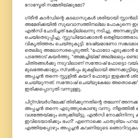
റോസ്മേരി സമ്മതിയ്ക്കുമോ?
ഗ്രീൻ കാർഡിന്റെ കടലാസുകൾ ശരിയായി സ്റ്റാൻലി ടി
അമേരിക്കയിൽ സുഖവാസത്തിനല്ലേ പോകുന്നെ ഇനി
എൽസി ചോദിച്ചത് കേട്ടില്ലെന്നു നടിച്ചു. അന്നക്ക
ചെയ്തെടുപ്പിച്ചു. സ്റ്റുഡിയോക്കാരൻ തെളിയാത്തഭാഗ
വികൃതിത്തരം ചെയ്തുകൂട്ടി. ദേഷ്യമാണോ സങ്കടമാണ
തെല്ലു അലോസരപ്പെടുത്തി. “ഫോടോ എടുക്കാൻ നേരത
പടത്തോട് കയർത്തു. “അമ്മച്ചിയ്ക്ക് അല്ലേലും ഒണ്ട
ചിത്രങ്ങൾക്കു നടുവിലാണ് സന്തോഷ് ഫോട്ടൊ വയ്ക്കാ
മുഖത്തേക്കാളും സ്വൽപ്പം മുകളിലായി അന്നക്കുട്ടിയു
അപ്പച്ചൻ തന്നെ സ്റ്റൂളിൽ കയറി ഫോട്ടോ ഇളക്കൻ ശ്
ചെയ്യുന്നത്. സന്തോഷ് ചെയ്യുകേലേ അതൊക്കെ” എന്
ഇരിക്കപ്പൊറുതി വന്നുള്ളു.
പിറ്റ്സ്ബർഗിലേക്ക് തിരിക്കുന്നതിന്റെ തലേന്ന് അന്
അപ്പച്ചൻ തന്നെ എടുത്തുകൊണ്ടു വന്നു. നീളത്തിൽ ഞൊറ
വശത്തേയ്ക്കും ഒതുക്കിയിട്ടു. എൽസി നോക്കിനിന്ന
ഇവിടെയാരിക്കും ഭംഗി” എന്നൊക്കെ ചാതുര്യം പറയാ
എത്തിയപ്പോഴും അപ്പച്ചൻ കവണിയുടെ ഞൊറിവുകൾ ഒന്