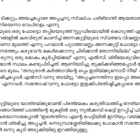
ക്കറ്റും അയച്ചപ്പോഴേ അപ്പച്ചനു സ്വല്പം പരിഭ്രാന്തി ആയതാണ
യെന്നാ വെപ്രാളം എന്നു
ുട്ടിയുടെ ഒരു ഫോട്ടൊ തപ്പിയെടുത്ത് സ്റ്റുഡിയൊയിൽ കൊടുത്ത്
ങ്ങളിൽ കരവിരുത് കാണിച്ച് അന്നക്കുട്ടിയുടെ സ്വതവേ വിഷണ്ണഭാ
ൊ മുഖത്ത് എന്നു പറയാൻ പറ്റാത്തവണ്ണം അന്നക്കുട്ടി ഫോട്ടോ
്തും കഴുവേറ്ട മകൾക്കൊന്നു ചിരിക്കാൻ തോന്നിയില്ല” എന്
ാരുന്നു ഒരു മൊകം കൂർപ്പിയ്ക്കല്“ എന്നു എൽസി. ശ്രീയേശുവിന്റ
ൻ സ്ഥലം കണ്ടുപിടിച്ചത്. ആണിയടിച്ചു തൂക്കിക്കഴിഞ്ഞപ്പോൾ യ
ടെ മുഖം. “തമ്പുരാൻ കർത്താവിന്റെ ഒപ്പം ഇരിയ്ക്കുന്നോടീ നീയ്’
രമിച്ചപ്പോൾ എൽസി വന്നു തടയിട്ടു. “അപ്പച്ചനെന്തിനാ ഇപ്പൊ 
നവൾ. സന്തോഷ് വന്നു ഫോട്ടോ ഇളക്കിപ്രതിഷ്ഠിച്ചപ്പോഴെ അപ്
നക്കുട്ടിയുടെ യാത്രയ്ക്കുവേണ്ടി പ്രത്യേകം കരുതിവാങ്ങിച്ച നേര
ിഞ്ഞ് പടത്തിന്റെ മുകളിൽ ഒരു നൂൽക്കമ്പി കെട്ടി ഉറപ്പിച്ച് ഫ
ു കരയാനായപ്പോൽ “ഇതെന്തിനാ എന്റെ പെട്ടിയിൽ ഇനിയും വയ്ക്ക
ൻ ശ്രമിച്ചു അപ്പച്ചൻ. നെടുമ്പാശ്ശേരിയിലേക്കു പോകാൻ സന്ത
നു കൂടി അടുക്കിയിട്ടേ ഇറങ്ങിയുള്ളു.