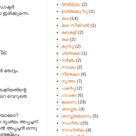
അഭിമുഖം
(2)
ഡോക്ടർ
ഓർമ്മക്കുറിപ്പ്
(1)
ഇരിക്കുന്നെ.
കഥ
(14)
കഥ-സീക്വല്‍
(1)
കഥകളി
(2)
കല
(2)
കുറിപ്പ്
(2)
്സു
ചിത്രകല
(1)
നർമ്മം
(2)
നാടകം
(2)
 തോട്ടം
നീണ്ടകഥ
(6)
നൃത്തം
(7)
പകര്‍പ്പ്
(2)
ടക്കിയതിന്റെ
പാചകം
(6)
കല്ലറ വെറുതെ
ലേഖനം
(29)
ശാസ്ത്രം
(4)
്തിയാലോ?
ശാസ്ത്രലേഖനം
(5)
 ദൃശ്യം അപ്പച്ചന്
സംഗീതം
(15)
 അപ്പച്ചൻ ഒന്നു
സാഹിത്യം
(4)
ടെങ്കിലും