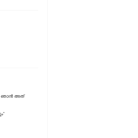
്പൊ ഞാൻ അത്
ം”