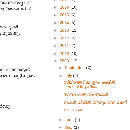
്ടെ അപ്പച്ചാ’
►
2016
(10)
ബെഡ്രൂമിൽ ജനലിൽ
►
2015
(6)
►
2014
(5)
ഞിമുക്കി
►
2013
(12)
ട്ടയുടേയും
►
2012
(2)
►
2011
(7)
►
2010
(10)
▼
2009
(12)
►
September
(3)
. “എങ്ങോട്ടാടീ
▼
July
(4)
്നക്കുട്ടി കൂടെ.
സിമിത്തേരിക്കപ്പുറം, കാട്ടിൽ
മരത്തിനു കീഴെ....
ഭഗവദ് ഗീത വീഴുമ്പോൾ
ഡെൽഹിയിൽ നിന്നും വന്ന മകൻ
കാർഡു
ഇദം ന മമ
►
June
(2)
►
May
(1)