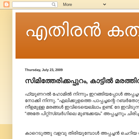
എതിരന്‍ കത
Thursday, July 23, 2009
സിമിത്തേരിക്കപ്പുറം, കാട്ടിൽ മരത്തി
ഫ്യൂണറൽ ഹോമിൽ നിന്നും ഇറങ്ങിയപ്പോൾ അപ്പച്ചൻ
നോക്കി നിന്നു. “എലിക്കുളത്തെ പാപ്പച്ചന്റെ റബർതോട
നീളമുള്ള മരങ്ങൾ ഇവിടെയെല്ലാം ഉണ്ട്. ദേ ഇവിടുന്
“അതേ പിറ്റ്സ്ബർഗിലെ മുണ്ടക്കയം” അപ്പച്ചനും ചിരിച്ച
കാറെടുത്തു വളവു തിരിയുമ്പോൾ അപ്പച്ചൻ ചെറിയ 