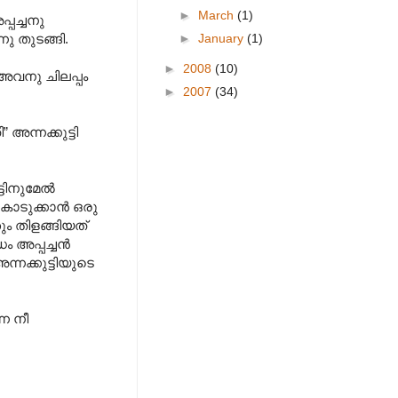
►
March
(1)
്പച്ചനു
►
January
(1)
ു തുടങ്ങി.
►
2008
(10)
ം അവനു ചിലപ്പം
►
2007
(34)
ന്നക്കുട്ടി
്ടിനുമേൽ
 കൊടുക്കാൻ ഒരു
ും തിളങ്ങിയത്
്ധം അപ്പച്ചൻ
്നക്കുട്ടിയുടെ
നെ നീ