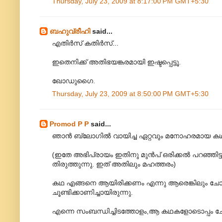
Thursday, July 23, 2009 at 8:17:00 PM GMT+5:30
ബഹുവ്രീഹി
said...
എതിർസ് കതിർസ്...
ഇതെനിക്ക് അതിഭയങ്കരമായി ഇഷ്ടപ്പെട്ടൂ.
ഖോഡുഗൈ.
Thursday, July 23, 2009 at 8:50:00 PM GMT+5:30
Promod P P
said...
ഞാൻ ബ്ലോഗിൽ വായിച്ച ഏറ്റവും മനോഹരമായ ക
(ഇതേ അഭിപ്രായം ഇതിനു മുൻപ് ഒരിക്കൽ പറഞ്ഞിട്ടു
തിരുത്തുന്നു. ഇത് അതിലും മഹത്തരം)
കഥ എങ്ങനെ ആയിരിക്കണം എന്നു ആരെങ്കിലും ചോദി
ചൂണ്ടിക്കാണിച്ചായിരുന്നു.
എന്നെ സംബന്ധിച്ചിടത്തോളം,ആ കഥകളോടൊപ്പം ചേ