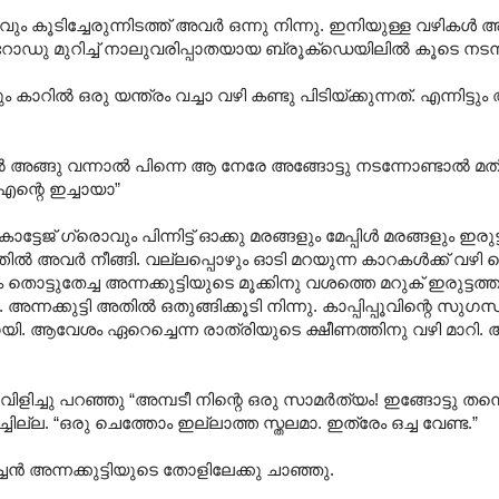
ടിച്ചേരുന്നിടത്ത് അവർ ഒന്നു നിന്നു. ഇനിയുള്ള വഴികൾ അപ
റോഡു മുറിച്ച് നാലുവരിപ്പാതയായ ബ്രൂക്ഡെയിലിൽ കൂടെ നടന്ന
ാറിൽ ഒരു യന്ത്രം വച്ചാ വഴി കണ്ടു പിടിയ്ക്കുന്നത്. എന്നിട്ടു
ങു വന്നാൽ പിന്നെ ആ നേരേ അങ്ങോട്ടു നടന്നോണ്ടാൽ മതി” അ
 എന്റെ ഇച്ചായാ”
ഗ്രൊവും പിന്നിട്ട് ഓക്കു മരങ്ങളും മേപ്പിൾ മരങ്ങളും ഇരുട
്കത്തിൽ അവർ നീങ്ങി. വല്ലപ്പൊഴും ഓടി മറയുന്ന കാറകൾക്ക് വഴി
ട്ടുതേച്ച അന്നക്കുട്ടിയുടെ മൂക്കിനു വശത്തെ മറുക് ഇരുട്ടത്ത
ചു. അന്നക്കുട്ടി അതിൽ ഒതുങ്ങിക്കൂടി നിന്നു. കാപ്പിപ്പൂവിന്റെ സുഗന
യി. ആവേശം ഏറെച്ചെന്ന രാത്രിയുടെ ക്ഷീണത്തിനു വഴി മാറി. അന
 വിളിച്ചു പറഞ്ഞു “അമ്പടീ നിന്റെ ഒരു സാമർത്യം! ഇങ്ങോട്ടു തന്
ച്ചില്ല. “ഒരു ചെത്തോം ഇല്ലാത്ത സ്തലമാ. ഇത്രേം ഒച്ച വേണ്ട.”
്ചൻ അന്നക്കുട്ടിയുടെ തോളിലേക്കു ചാഞ്ഞു.