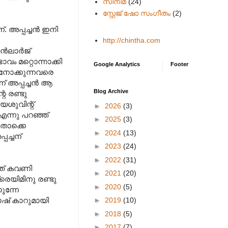
സിനിമ
(24)
സ്റ്റേജ് ഷോ സംഗീതം
(2)
്. അപ്പച്ചൻ ഇനി
http://chintha.com
 എൻലാർജ്
വം മറ്റൊന്നാക്കി
Google Analytics
Footer
 നോക്കുന്നവരെ
ന് അപ്പച്ചൻ ആ
Blog Archive
െ രണ്ടു
േശുവിന്റ്
►
2026
(3)
 എന്നു പറഞ്ഞ്
►
2025
(3)
അതൊക്കെ
►
2024
(13)
പച്ചന്
►
2023
(24)
►
2022
(31)
്യത് കവണി
►
2021
(20)
്രെയിമിനു രണ്ടു
►
2020
(5)
ുന്നേ
►
2019
(10)
ോഷ് കാറുമായി
►
2018
(5)
►
2017
(7)