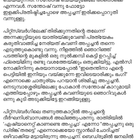
എന്നവൾ. സന്തോഷ് വന്നു ഫോട്ടോ
ഇളക്കിപ്രതിഷ്ഠിച്ചപ്പോഴെ അപ്പച്ചന് ഇരിക്കപ്പൊറുതി
വന്നുള്ളു.
പിറ്റ്സ്ബർഗിലേക്ക് തിരിക്കുന്നതിന്റെ തലേന്ന്
അന്നക്കുട്ടിയുടെ യാത്രയ്ക്കുവേണ്ടി പ്രത്യേകം
കരുതിവാങ്ങിച്ച നേര്യത് കവണി അപ്പച്ചൻ തന്നെ
എടുത്തുകൊണ്ടു വന്നു. നീളത്തിൽ ഞൊറിഞ്ഞ്
പടത്തിന്റെ മുകളിൽ ഒരു നൂൽക്കമ്പി കെട്ടി ഉറപ്പിച്ച്
ഫ്രെയിമിനു രണ്ടു വശത്തേയ്ക്കും ഒതുക്കിയിട്ടു. എൽസി
നോക്കിനിന്നു കരയാനായപ്പോൽ “ഇതെന്തിനാ എന്റെ
പെട്ടിയിൽ ഇനിയും വയ്ക്കുന്നേ ഇവിടെയാരിക്കും ഭംഗി”
എന്നൊക്കെ ചാതുര്യം പറയാൻ ശ്രമിച്ചു അപ്പച്ചൻ.
നെടുമ്പാശ്ശേരിയിലേക്കു പോകാൻ സന്തോഷ് കാറുമായി
എത്തിയപ്പോഴും അപ്പച്ചൻ കവണിയുടെ ഞൊറിവുകൾ
ഒന്നു കൂടി അടുക്കിയിട്ടേ ഇറങ്ങിയുള്ളു.
പിറ്റ്സ്ബർഗിലെ തണുത്തകാറ്റിൽ അപ്പച്ചന്റെ
ദീർഘനിശ്വാസങ്ങൾ അലിഞ്ഞുപരന്നു. രാത്രിയിൽ
‘ഏഷ്യാനെറ്റ് കാണണ്ടെ അപ്പച്ചാ’ എന്നോ “അപ്പച്ചനു ഒരു
ഡ്രിങ്ക് തരട്ടെ“ എന്നൊക്കെയോ സ്റ്റാൻലി ചോദിച്ചത്
ഒഴിവാക്കിയ മട്ടായിരുന്നു അപ്പച്ചന്. ബെഡ്രൂമിൽ ജനലിൽ