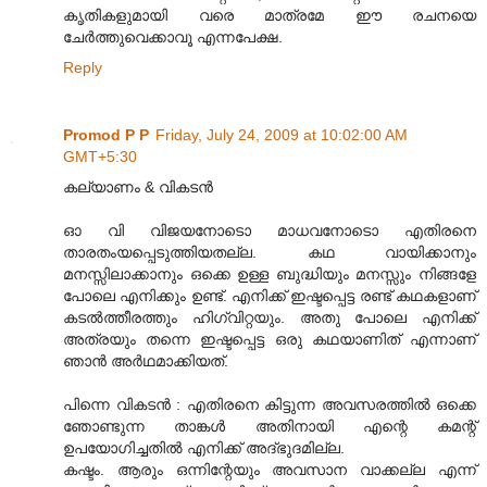
കൃതികളുമായി വരെ മാത്രമേ ഈ രചനയെ
ചേർത്തുവെക്കാവൂ എന്നപേക്ഷ.
Reply
Promod P P
Friday, July 24, 2009 at 10:02:00 AM
GMT+5:30
കല്യാണം & വികടൻ
ഓ വി വിജയനോടൊ മാധവനോടൊ എതിരനെ
താരതംയപ്പെടുത്തിയതല്ല. കഥ വായിക്കാനും
മനസ്സിലാക്കാനും ഒക്കെ ഉള്ള ബുദ്ധിയും മനസ്സും നിങ്ങളേ
പോലെ എനിക്കും ഉണ്ട്. എനിക്ക് ഇഷ്ടപ്പെട്ട രണ്ട് കഥകളാണ്
കടൽത്തീരത്തും ഹിഗ്വിറ്റയും. അതു പോലെ എനിക്ക്
അത്രയും തന്നെ ഇഷ്ടപ്പെട്ട ഒരു കഥയാണിത് എന്നാണ്
ഞാൻ അർഥമാക്കിയത്.
പിന്നെ വികടൻ : എതിരനെ കിട്ടുന്ന അവസരത്തിൽ ഒക്കെ
ഞോണ്ടുന്ന താങ്കൾ അതിനായി എന്റെ കമന്റ്
ഉപയോഗിച്ചതിൽ എനിക്ക് അദ്‌ഭുദമില്ല.
കഷ്ടം. ആരും ഒന്നിന്റേയും അവസാന വാക്കല്ല എന്ന്