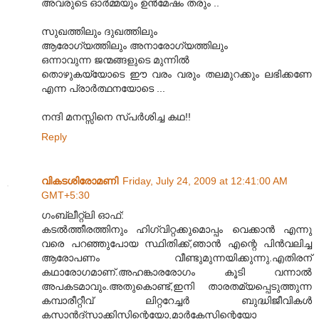
അവരുടെ ഓര്‍മ്മയും ഉന്‍മേഷം തരും ..
സുഖത്തിലും ദുഖത്തിലും
ആരോഗ്യത്തിലും അനാരോഗ്യത്തിലും
ഒന്നാവുന്ന ജന്മങ്ങളുടെ മുന്നില്‍
തൊഴുകയ്യോടെ ഈ വരം വരും തലമുറക്കും ലഭിക്കണേ
എന്ന പ്രാര്‍ത്ഥനയോടെ ...
നന്ദി മനസ്സിനെ സ്പര്‍ശിച്ച കഥ!!
Reply
വികടശിരോമണി
Friday, July 24, 2009 at 12:41:00 AM
GMT+5:30
ഗംബ്ലീറ്റ്ലി ഓഫ്:
കടൽത്തീരത്തിനും ഹിഗ്വിറ്റക്കുമൊപ്പം വെക്കാൻ എന്നു
വരെ പറഞ്ഞുപോയ സ്ഥിതിക്ക്,ഞാൻ എന്റെ പിൻ‌വലിച്ച
ആരോപണം വീണ്ടുമുന്നയിക്കുന്നു.എതിരന്
കഥാരോഗമാണ്.അഹങ്കാരരോഗം കൂടി വന്നാൽ
അപകടമാവും.അതുകൊണ്ട്,ഇനി താരത‌മ്യപ്പെടുത്തുന്ന
കമ്പാരീറ്റീവ് ലിറ്ററേച്ചർ ബുദ്ധിജീവികൾ
കസാൻ‌ദ്സാക്കിസിന്റെയോ,മാർകേസിന്റെയോ