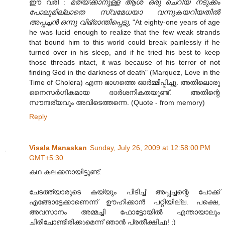
ഈ വരി :
മരിയ്ക്കാനുള്ള ആശ ഒരു ചെറിയ നടുക്കം
പോലുമില്ലാതെ സ്വമേധയാ വന്നുകയറിയതില്‍
അപ്പച്ചന്‍ ഒന്നു വിഭ്രാന്തിപ്പെട്ടു
, "At eighty-one years of age
he was lucid enough to realize that the few weak strands
that bound him to this world could break painlessly if he
turned over in his sleep, and if he tried his best to keep
those threads intact, it was because of his terror of not
finding God in the darkness of death" (Marquez, Love in the
Time of Cholera) എന്ന ഭാഗത്തെ ഓര്‍മ്മിപ്പിച്ചു. അതിലൊരു
നൈസര്‍ഗികമായ ദാര്‍ശനികതയുണ്ട്. അതിന്റെ
സൗന്ദര്യവും അവിടെത്തന്നെ. (Quote - from memory)
Reply
Visala Manaskan
Sunday, July 26, 2009 at 12:58:00 PM
GMT+5:30
കഥ കലക്കനായിട്ടുണ്ട്.
ചേടത്ത്യാരുടെ കയ്യും പിടിച്ച് അപ്പച്ചന്റെ പോക്ക്
എങ്ങോട്ടേക്കാണെന്ന് ഊഹിക്കാന്‍ പറ്റിയില്ല. പക്ഷെ,
അവസാനം അമ്മച്ചി ഫോട്ടോയില്‍ എന്തായാലും
ചിരിച്ചോണ്ടിരിക്കുമെന്ന് ഞാന്‍ പ്രതീക്ഷിച്ചു! ;)