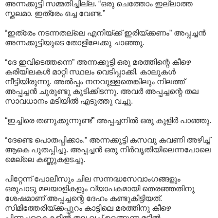
അന്നക്കുട്ടി സമ്മതിച്ചില്ല. “ഒരു ചെത്തോം ഇല്ലാത്ത
സ്തലമാ. ഇത്രേം ഒച്ച വേണ്ട.”
“ഇത്രേം നടന്നതല്ലെ എനിയ്ക്ക് ഇരിയ്ക്കണം” അപ്പച്ചൻ
അന്നക്കുട്ടിയുടെ തോളിലേക്കു ചാഞ്ഞു.
“ദേ ഇവിടെത്തന്നെ” അന്നക്കുട്ടി ഒരു മരത്തിന്റെ കീഴെ
കരിയിലകൾ മാറ്റി സ്ഥലം വെടിപ്പാക്കി. കാലുകൾ
നീട്ടിയിരുന്നു. അൽപ്പം നനവുള്ളതെങ്കിലും നിലത്ത്
അപ്പച്ചൻ ചുരുണ്ടു കൂടിക്കിടന്നു. അവർ അപ്പച്ചന്റെ തല
സാവധാനം മടിയിൽ എടുത്തു വച്ചു.
“ഇച്ചിരെ തണുക്കുന്നുണ്ട്” അപ്പച്ചനിൽ ഒരു കുളിർ പാഞ്ഞു.
“ദേണ്ടെ പൊതപ്പിക്കാം.” അന്നക്കുട്ടി കസവു കവണി അഴിച്ച്
ആകെ പുതപ്പിച്ചു. അപ്പച്ചൻ ഒരു നിർവൃതിയിലെന്നപോലെ
മെല്ലെ കണ്ണുകളടച്ചു.
പിറ്റേന്ന് പോലീസും ചില സന്നദ്ധസേവാംഗങ്ങളും
ഒരുപാടു മലയാളികളും വ്യാപകമായി തെരഞ്ഞതിനു
ശേഷമാണ് അപ്പച്ചന്റെ ദേഹം കണ്ടുകിട്ടിയത്.
സിമിത്തേരിയ്ക്കപ്പുറം കാട്ടിലെ മരത്തിനു കീഴെ
പിണച്ചകൈകളീൽ തല വച്ച് ഉറങ്ങുന്ന മട്ടിൽ.