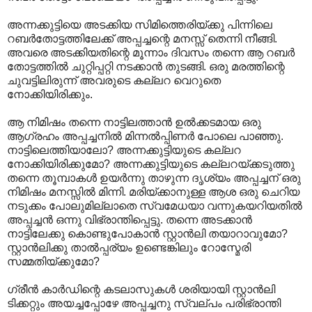
അന്നക്കുട്ടിയെ അടക്കിയ സിമിത്തെരിയ്ക്കു പിന്നിലെ
റബർതോട്ടത്തിലേക്ക് അപ്പച്ചന്റെ മനസ്സ് തെന്നി നീങ്ങി.
അവരെ അടക്കിയതിന്റെ മൂന്നാം ദിവസം തന്നെ ആ റബർ
തോട്ടത്തിൽ ചുറ്റിപ്പറ്റി നടക്കാൻ തുടങ്ങി. ഒരു മരത്തിന്റെ
ചുവട്ടിലിരുന്ന് അവരുടെ കല്ലറ വെറുതെ
നോക്കിയിരിക്കും.
ആ നിമിഷം തന്നെ നാട്ടിലത്താൻ ഉൽക്കടമായ ഒരു
ആഗ്രഹം അപ്പച്ചനിൽ മിന്നൽപ്പിണർ പോലെ പാഞ്ഞു.
നാട്ടിലെത്തിയാലോ? അന്നക്കുട്ടിയുടെ കല്ലറ
നോക്കിയിരിക്കുമോ? അന്നക്കുട്ടിയുടെ കല്ലറയ്ക്കടുത്തു
തന്നെ തൂമ്പാകൾ ഉയർന്നു താഴുന്ന ദൃശ്യം അപ്പച്ചന് ഒരു
നിമിഷം മനസ്സിൽ മിന്നി. മരിയ്ക്കാനുള്ള ആശ ഒരു ചെറിയ
നടുക്കം പോലുമില്ലാതെ സ്വമേധയാ വന്നുകയറിയതിൽ
അപ്പച്ചൻ ഒന്നു വിഭ്രാന്തിപ്പെട്ടു. തന്നെ അടക്കാൻ
നാട്ടിലേക്കു കൊണ്ടുപോകാൻ സ്റ്റാൻലി തയാറാവുമോ?
സ്റ്റാൻലിക്കു താൽപ്പര്യം ഉണ്ടെങ്കിലും റോസ്മേരി
സമ്മതിയ്ക്കുമോ?
ഗ്രീൻ കാർഡിന്റെ കടലാസുകൾ ശരിയായി സ്റ്റാൻലി
ടിക്കറ്റും അയച്ചപ്പോഴേ അപ്പച്ചനു സ്വല്പം പരിഭ്രാന്തി