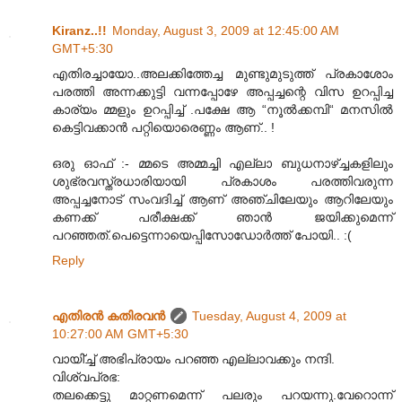
Kiranz..!!
Monday, August 3, 2009 at 12:45:00 AM
GMT+5:30
എതിരച്ചായോ..അലക്കിത്തേച്ച മുണ്ടുമുടുത്ത് പ്രകാശോം
പരത്തി അന്നക്കുട്ടി വന്നപ്പോഴേ അപ്പച്ചന്റെ വിസ ഉറപ്പിച്ച
കാര്യം മ്മളും ഉറപ്പിച്ച് .പക്ഷേ ആ “നൂൽക്കമ്പി“ മനസിൽ
കെട്ടിവക്കാൻ പറ്റിയൊരെണ്ണം ആണ്.. !
ഒരു ഓഫ് :- മ്മടെ അമ്മച്ചി എല്ലാ ബുധനാഴ്ച്ചകളിലും
ശുഭ്രവസ്ത്രധാരിയായി പ്രകാശം പരത്തിവരുന്ന
അപ്പച്ചനോട് സംവദിച്ച് ആണ് അഞ്ചിലേയും ആറിലേയും
കണക്ക് പരീക്ഷക്ക് ഞാൻ ജയിക്കുമെന്ന്
പറഞ്ഞത്.പെട്ടെന്നായെപ്പിസോഡോർത്ത് പോയി.. :(
Reply
എതിരന്‍ കതിരവന്‍
Tuesday, August 4, 2009 at
10:27:00 AM GMT+5:30
വായി്ച്ച് അഭിപ്രായം പറഞ്ഞ എല്ലാവക്കും നന്ദി.
വിശ്വപ്രഭ:
തലക്കെട്ടു മാറ്റണമെന്ന് പലരും പറയന്നു.വേറൊന്ന്