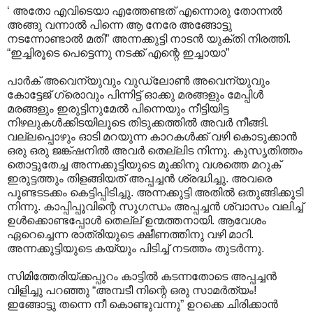
‘ അതോ എവിടെയാ എത്തേണ്ടത് എന്നൊരു തോന്നൽ
അങ്ങു വന്നാൽ പിന്നെ ആ നേരേ അങ്ങോട്ടു
നടന്നോണ്ടാൽ മതി” അന്നക്കുട്ടി നാടൻ യുക്തി നിരത്തി.
“ഇച്ചിരൂടെ പെട്ടെന്നു നടക്ക് എന്റെ ഇച്ചായാ”
പാർക് അവെന്യുവും വുഡ്ലോൺ അവെന്യുവും
കോട്ടേജ് ഗ്രൊവും പിന്നിട്ട് ഓക്കു മരങ്ങളും മേപ്പിൾ
മരങ്ങളും ഇരുട്ടിനുമേൽ പിന്നെയും നീട്ടിയിട്ട
നിഴലുകൾക്കിടയിലൂടെ തിടുക്കത്തിൽ അവർ നീങ്ങി.
വല്ലപ്പൊഴും ഓടി മറയുന്ന കാറകൾക്ക് വഴി കൊടുക്കാൻ
ഒരു ഒരു ജങ്ക്ഷനിൽ അവർ തെല്ലിട നിന്നു. കുസൃതിത്തം
തൊട്ടുതേച്ച അന്നക്കുട്ടിയുടെ മൂക്കിനു വശത്തെ മറുക്
ഇരുട്ടത്തും തിളങ്ങിയത് അപ്പച്ചൻ ശ്രദ്ധിച്ചു. അവരെ
പൂണ്ടടടക്കം കെട്ടിപ്പിടിച്ചു. അന്നക്കുട്ടി അതിൽ ഒതുങ്ങിക്കൂടി
നിന്നു. കാപ്പിപ്പൂവിന്റെ സുഗന്ധം അപ്പച്ചൻ ശ്വാസം വലിച്ച്
ഉൾക്കൊണ്ടപ്പോൾ തെല്ല് ഉന്മത്തനായി. ആവേശം
ഏറെച്ചെന്ന രാത്രിയുടെ ക്ഷീണത്തിനു വഴി മാറി.
അന്നക്കുട്ടിയുടെ കയ്യും പിടിച്ച് നടത്തം തുടർന്നു.
സിമിത്തേരിയ്ക്കപ്പുറം കാട്ടിൽ കടന്നതോടെ അപ്പച്ചൻ
വിളിച്ചു പറഞ്ഞു “അമ്പടീ നിന്റെ ഒരു സാമർത്യം!
ഇങ്ങോട്ടു തന്നെ നീ കൊണ്ടുവന്നു” ഉറക്കെ ചിരിക്കാൻ