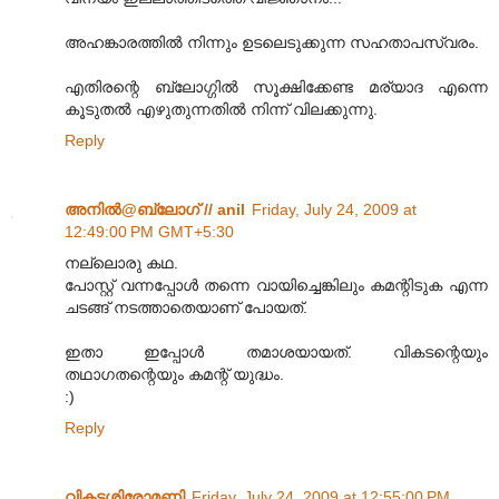
അഹങ്കാരത്തിൽ നിന്നും ഉടലെടുക്കുന്ന സഹതാപസ്വരം.
എതിരന്റെ ബ്ലോഗ്ഗിൽ സൂക്ഷിക്കേണ്ട മര്യാദ എന്നെ
കൂടുതൽ എഴുതുന്നതിൽ നിന്ന് വിലക്കുന്നു.
Reply
അനില്‍@ബ്ലോഗ് // anil
Friday, July 24, 2009 at
12:49:00 PM GMT+5:30
നല്ലൊരു കഥ.
പോസ്റ്റ് വന്നപ്പോള്‍ തന്നെ വായിച്ചെങ്കിലും കമന്റിടുക എന്ന
ചടങ്ങ് നടത്താതെയാണ് പോയത്.
ഇതാ ഇപ്പോള്‍ തമാശയായത്. വികടന്റെയും
തഥാഗതന്റെയും കമന്റ് യുദ്ധം.
:)
Reply
വികടശിരോമണി
Friday, July 24, 2009 at 12:55:00 PM