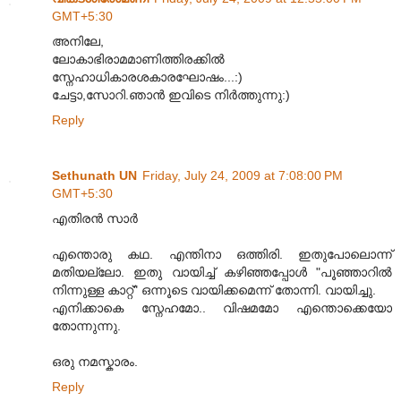
GMT+5:30
അനിലേ,
ലോകാഭിരാമമാണിത്തിരക്കിൽ
സ്നേഹാധികാരശകാരഘോഷം...:)
ചേട്ടാ,സോറി.ഞാൻ ഇവിടെ നിർത്തുന്നു:)
Reply
Sethunath UN
Friday, July 24, 2009 at 7:08:00 PM
GMT+5:30
എതിരന്‍ സാ‌ര്‍
എന്തൊരു കഥ. എന്തിനാ ഒത്തിരി. ഇതുപോലൊന്ന്
മ‌തിയല്ലോ. ഇതു വായിച്ച് കഴിഞ്ഞപ്പോ‌ള്‍ "പൂഞ്ഞാറില്‍
നിന്നുള്ള കാറ്റ്" ഒന്നൂടെ വായിക്കമെന്ന് തോന്നി. വായിച്ചു.
എനിക്കാകെ സ്നേഹമോ.. വിഷമ‌മോ എന്തൊക്കെയോ
തോന്നുന്നു.
ഒരു നമ‌സ്കാരം.
Reply