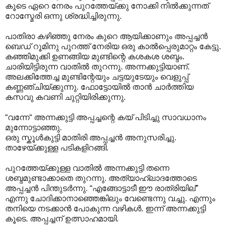
കൂടെ ഏറെ നേരം പുറത്തേയ്ക്കു നോക്കി നിൽക്കുന്നത്
റോസ്മേരി ഒന്നു ശ്രദ്ധിച്ചിരുന്നു.
പാതിരാ കഴിഞ്ഞു നേരം കുറെ ആയിക്കാണും അപ്പച്ചൻ
ബെഡ് റൂമിനു പുറത്ത് നേരിയ ഒരു കാൽപ്പെരുമാറ്റം കേട്ടു.
കഞ്ഞിമുക്കി ഉണങ്ങിയ മുണ്ടിന്റെ കശകശ ശബ്ദം.
ചാരിയിട്ടിരുന്ന വാതിൽ തുറന്നു. അന്നക്കുട്ടിയാണ്.
അലക്കിത്തേച്ച മുണ്ടിന്റേയും ചട്ടയുടേയും വെളുപ്പ്
കണ്ണഞ്ചിയ്ക്കുന്നു. ഫോട്ടോയിൽ താൻ ചാർത്തിയ
കസവു കവണി ചുറ്റിയിരിക്കുന്നു.
“വന്നേ“ അന്നക്കുട്ടി അപ്പച്ചന്റെ കയ് പിടിച്ചു സാവധാനം
മുന്നോട്ടാഞ്ഞു.
ഒരു സ്കൂൾകുട്ടി മാതിരി അപ്പച്ചൻ അനുസരിച്ചു.
താഴേയ്ക്കുള്ള പടികളിറങ്ങി.
പുറത്തേയ്ക്കുള്ള വാതിൽ അന്നക്കുട്ടി തന്നെ
ശബ്ദമുണ്ടാക്കാതെ തുറന്നു. അത്യാഹ്ലാദത്തോടെ
അപ്പച്ചൻ പിന്തുടർന്നു. “എങ്ങോട്ടാടീ ഈ രാത്രിയില്”
എന്നു ചോദിക്കാനാഞ്ഞെങ്കിലും വേണ്ടെന്നു വച്ചു. എന്നും
തനിയെ നടക്കാൻ പോകുന്ന വഴികൾ. ഇന്ന് അന്നക്കുട്ടി
കൂടെ. അപ്പച്ചന് ഉത്സാഹമായി.