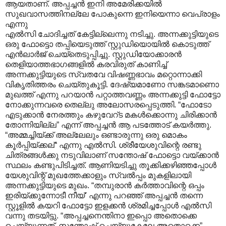
ആയതാണ്. അപ്പച്ചൻ ഇനി അമേരിക്കയിൽ
സുഖവാസത്തിനല്ലേ പോകുന്നെ ഇനിയെന്നാ വെപ്രാളം
എന്നു
എൽസി ചോദിച്ചത് കേട്ടില്ലെന്നു നടിച്ചു. അന്നക്കുട്ടിയുടെ
ഒരു ഫോട്ടൊ തപ്പിയെടുത്ത് സ്റ്റുഡിയൊയിൽ കൊടുത്ത്
എൻലാർജ് ചെയ്തെടുപ്പിച്ചു. സ്റ്റുഡിയോക്കാരൻ
തെളിയാത്തഭാഗങ്ങളിൽ കരവിരുത് കാണിച്ച്
അന്നക്കുട്ടിയുടെ സ്വതവേ വിഷണ്ണഭാവം മറ്റൊന്നാക്കി
വികൃതിത്തരം ചെയ്തുകൂട്ടി. ദേഷ്യമാണോ സങ്കടമാണൊ
മുഖത്ത് എന്നു പറയാൻ പറ്റാത്തവണ്ണം അന്നക്കുട്ടി ഫോട്ടോ
നോക്കുന്നവരെ തെല്ലു അലോസരപ്പെടുത്തി. “ഫോടോ
എടുക്കാൻ നേരത്തും കഴുവേറ്ട മകൾക്കൊന്നു ചിരിക്കാൻ
തോന്നിയില്ല” എന്ന് അപ്പച്ചൻ ആ പടത്തോട് കയർത്തു.
“അമ്മച്ചിയ്ക്ക് അല്ലേലും ഒണ്ടാരുന്നു ഒരു മൊകം
കൂർപ്പിയ്ക്കല്“ എന്നു എൽസി. ശ്രീയേശുവിന്റെ രണ്ടു
ചിത്രങ്ങൾക്കു നടുവിലാണ് സന്തോഷ് ഫോട്ടൊ വയ്ക്കാൻ
സ്ഥലം കണ്ടുപിടിച്ചത്. ആണിയടിച്ചു തൂക്കിക്കഴിഞ്ഞപ്പോൾ
യേശുവിന്റ് മുഖത്തേക്കാളും സ്വൽപ്പം മുകളിലായി
അന്നക്കുട്ടിയുടെ മുഖം. “തമ്പുരാൻ കർത്താവിന്റെ ഒപ്പം
ഇരിയ്ക്കുന്നോടീ നീയ്’ എന്നു പറഞ്ഞ് അപ്പച്ചൻ തന്നെ
സ്റ്റൂളിൽ കയറി ഫോട്ടോ ഇളക്കൻ ശ്രമിച്ചപ്പോൾ എൽസി
വന്നു തടയിട്ടു. “അപ്പച്ചനെന്തിനാ ഇപ്പൊ അതൊക്കെ
ചെയ്യുന്നത്. സന്തോഷ് ചെയ്യുകേലേ അതൊക്കെ”