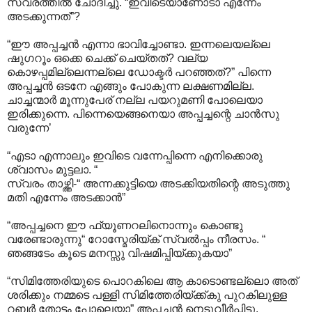
സ്വരത്തിൽ ചോദിച്ചു. “ഇവിടെയാണോടാ എന്നേം
അടക്കുന്നത്”?
“ഈ അപ്പച്ചൻ എന്നാ ഭാവിച്ചോണ്ടാ. ഇന്നലെയല്ലെ
ഷുഗറൂം ഒക്കെ ചെക്ക് ചെയ്തത്? വല്യ
കൊഴപ്പമില്ലെന്നല്ലെ ഡോക്ടർ പറഞ്ഞത്?” പിന്നെ
അപ്പച്ചൻ ഒടനേ എങ്ങും പോകുന്ന ലക്ഷണമില്ല.
ചാച്ചന്മാർ മൂന്നുപേര് നല്ല പയറുമണി പോലെയാ
ഇരിക്കുന്നെ. പിന്നെയെങ്ങനെയാ അപ്പച്ചന്റെ ചാൻസു
വരുന്നേ’
“എടാ എന്നാലും ഇവിടെ വന്നേപ്പിന്നെ എനിക്കൊരു
ശ്വാസം മുട്ടലാ. “
സ്വരം താഴ്ത്തി-“ അന്നക്കുട്ടിയെ അടക്കിയതിന്റെ അടുത്തു
മതി എന്നേം അടക്കാൻ”
“അപ്പച്ചനെ ഈ ഫ്യൂണറലിനൊന്നും കൊണ്ടു
വരേണ്ടാരുന്നു“ റോസ്മേരിയ്ക് സ്വൽപ്പം നീരസം. “
ഞങ്ങടേം കൂടെ മനസ്സു വിഷമിപ്പിയ്ക്കുകയാ”
“സിമിത്തേരിയുടെ പൊറകിലെ ആ കാടൊണ്ടല്ലൊ അത്
ശരിക്കും നമ്മടെ പള്ളി സിമിത്തേരിയ്ക്ക്കു പുറകിലുള്ള
റബർ തോട്ടം പോലെയാ” അപ്പച്ചൻ നെടുവീർപ്പിട്ടു.