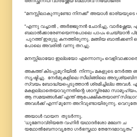
അനിച്ഛന്നപി വാർഷ്ണേയ ബലാദിവ നിയോജിതഃ”
“മനസ്സിലാകുന്നുണ്ടോ നിനക്ക്” അയാൾ ഭാര്യയുടെ
“എന്നു വച്ചാൽ , അർജ്ജുനൻ ചോദിച്ചു, വാർഷ്ണേയ, എ
ബലാൽക്കാരേണയെന്നപോലെ പാപം ചെയ്യാൻ പ്രേര
പുറത്ത് ഇരുട്ടു കനത്തിരുന്നു. മങ്ങിയ ബാൽക്കണി വെ
പോലെ അവരിൽ വന്നു തറച്ചു.
മനസ്സിലായോ ഇല്ലയോ എന്നൊനും വെളിവാക്കാതെ
അകത്ത് കിടപ്പുമുറിയിൽ നിന്നും മകളുടെ നേർത്ത ഞ
സൃഷ്ടിച്ചു. നേർമുകളിലെ സീലിങ്ങിലെ അദൃശ്യബിന്ദു
സ്വയം ബോദ്ധ്യപ്പെടുത്താൻ ശ്രമിച്ചില്ല അവൾ. എട
മകളല്ലാതെയാവുന്നതിന്റെ ശാ‍സ്ത്രമോ സാമൂഹ്
ആ സമയങ്ങൾക്ക് എന്ത് ആപേക്ഷികതയാണ് സിദ്ധാന്തങ്
അവൾക്ക് എന്ന് മുന്നേ അറിവുണ്ടായിരുന്നു. വെറുതേ
അയാൾ വായന തുടർന്നു.
‘ധൂമേനാവ്രിയതേ വഹ്നിർ യഥാദർശോ മലേന ച
യഥോൽബേനാവൃതോ ഗർഭസ്തഥാ തേനേദമാവൃതം”