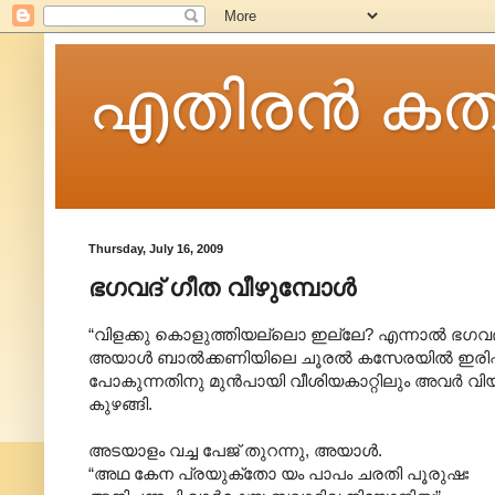
എതിരന്‍ കത
Thursday, July 16, 2009
ഭഗവദ് ഗീത വീഴുമ്പോൾ
“വിളക്കു കൊളുത്തിയല്ലൊ ഇല്ലേ? എന്നാൽ ഭഗവദ്
അയാൾ ബാൽക്കണിയിലെ ചൂരൽ കസേരയിൽ ഇരിപ്പുറപ
പോകുന്നതിനു മുൻപായി വീശിയകാറ്റിലും അവർ വിയർത്
കുഴങ്ങി.
അടയാളം വച്ച പേജ് തുറന്നു, അയാൾ.
“അഥ കേന പ്രയുക്തോ യം പാപം ചരതി പൂരുഷഃ