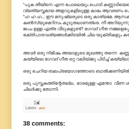
“പുക തീയിനെ എന്ന പോലെയും പൊടി കണ്ണാടിയ
വ്യത്യസ്തമായ അളവുകളിലുള്ള കാമം ആവരണം ചെയ്ത
“ഹ ഹ ഹ... ഈ മനുഷ്യരുടെ ഒരു കാര്യമേ. ആസക്തി
കൺസ്യൂമെറിസം കൂടുതലാണത്രെ. നീ അറിയുന്നുണ്
ജപം ഉള്ള എത്ര വീടുകളുണ്ട്? ഭഗവദ് ഗീത നമ്മളെപ്
ഭക്തിപാരവശ്യങ്ങൾക്കിടയിൽ ചില യുക്തികളും കയ
അവർ ഒരു നിമിഷം അയാളുടെ മുഖത്തു തന്നെ കണ്ണു
കയ്യിലെ ഭഗവദ് ഗീത ഒറ്റ വലിയ്ക്കു പിടിച്ച് കയ്യിലാക
ഒരു ചെറിയ ബലപ്രയോഗത്തോടെ ബാൽക്കണിയിൽ നിന്ന
ഒരു പുസ്തകത്തിന്റേതല്ല, ഭാരമുള്ള എന്തോ വീണ ശബ്
ചിലർക്കു തോന്നി.
Labels:
കഥ
38 comments: