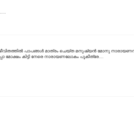
....
ലോ. ജീവിതത്തിൽ പാപങ്ങൾ മാത്രം ചെയ്ത മനുഷ്യൻ മോനു നാ‍രായണ
ചപ്പോ മോക്ഷം കിട്ടി നേരെ നാരായണലോകം പൂകീത്രേ....