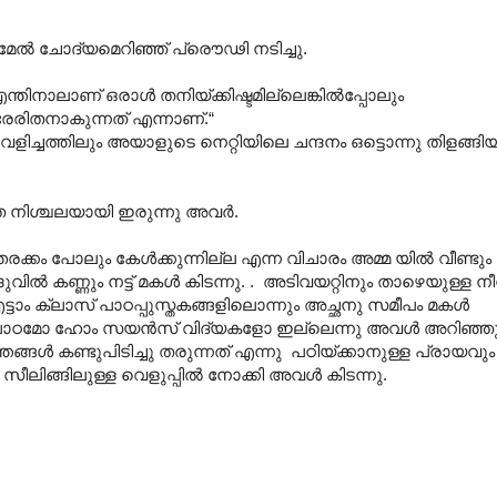
 മേൽ ചോദ്യമെറിഞ്ഞ് പ്രൌഢി നടിച്ചു.
ന്തിനാലാണ് ഒരാൾ തനിയ്ക്കിഷ്ടമില്ലെങ്കിൽ‌പ്പോലും
ിതനാകുന്നത് എന്നാണ്.“
ളിച്ചത്തിലും അയാളുടെ നെറ്റിയിലെ ചന്ദനം ഒട്ടൊന്നു തിളങ്ങിയത
 നിശ്ചലയായി ഇരുന്നു അവർ.
രക്കം പോലും കേൾക്കുന്നില്ല എന്ന വിചാരം അമ്മ യിൽ വീണ്ടും 
വിൽ കണ്ണും നട്ട് മകൾ കിടന്നു. . അടിവയറ്റിനും താഴെയുള്ള നീ
്ടാം ക്ലാസ് പാഠപ്പുസ്തകങ്ങളിലൊന്നും അച്ഛനു സമീപം മകൾ
യപാഠമോ ഹോം സയൻസ് വിദ്യകളോ ഇല്ലെന്നു അവൾ അറിഞ്ഞുകഴ
ങൾ കണ്ടുപിടിച്ചു തരുന്നത് എന്നു പഠിയ്ക്കാനുള്ള പ്രായവും
 സീലിങ്ങിലുള്ള വെളുപ്പിൽ നോക്കി അവൾ കിടന്നു.