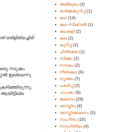
അഭിമുഖം
(2)
ഓർമ്മക്കുറിപ്പ്
(1)
കഥ
(14)
കഥ-സീക്വല്‍
(1)
കഥകളി
(2)
് ഒരിളിഭ്യച്ചിരി
കല
(2)
കുറിപ്പ്
(2)
ചിത്രകല
(1)
നർമ്മം
(2)
നാടകം
(2)
ഒരു നടുക്കം
നീണ്ടകഥ
(6)
റ്റൽ ഇല്ലെന്നു
നൃത്തം
(7)
പകര്‍പ്പ്
(2)
ിഞ്ഞിരുന്നു.
പാചകം
(6)
 ആയിട്ടില്ല
ലേഖനം
(29)
ശാസ്ത്രം
(4)
ശാസ്ത്രലേഖനം
(5)
സംഗീതം
(15)
സാഹിത്യം
(4)