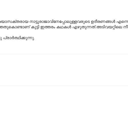
ക്തരായ നാട്ടുരാജാവിനേപ്പോലുള്ളവരുടെ ഉദീരണങ്ങൾ എന്ന
തതുകൊണ്ടാണ് കുട്ടി ഇത്തരം കഥകൾ എഴുതുന്നത്.അടിവയറ്റിലെ നീ
രാർത്ഥിക്കുന്നു.