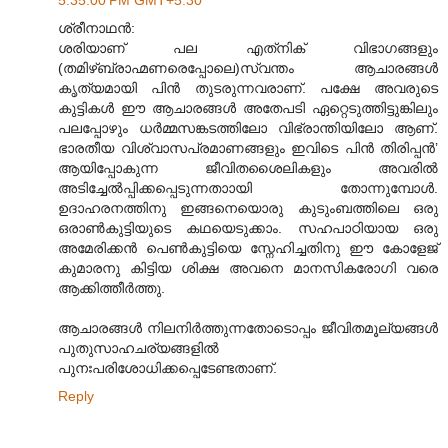
ശ്രീനാഥൻ:
ശരിയാണ് പല എത്‌നിക് വിഭാഗങ്ങളും
(തമിഴ്ബ്രാഹ്മണരെപ്പോലെ)സ്വന്തം ആചാരങ്ങൾ
കൃത്യമായി പിൻ തുടരുന്നവരാണ്. പക്ഷേ അവരുടെ
കുട്ടികൾ ഈ ആചാരങ്ങൾ അതേപടി ഏറ്റെടുത്തിട്ടുങ്കിലും
പലപ്പോഴും ധർമ്മസങ്കടത്തിലോ വിഭ്രാന്തിയിലോ ആണ്.
ഭാരതീയ വിശ്വാസപ്രമാണങ്ങളും ഇവിടെ പിൻ തിരിപ്പൻ’
ആയിപ്പോകുന്ന ജീവിതശൈലികളും അവരിൽ
അടിച്ചേൽ‌പ്പിക്കപ്പെടുന്നതാ‍ായി തോന്നുമ്പോൾ.
ഉദാഹരനത്തിനു ഇങ്ങനെയൊരു കുടുംബത്തിലെ ഒരു
ഒരാൺകുട്ടിയുടെ കഥയെടുക്കാം. സഹപാഠിയായ ഒരു
അമേരിക്കൻ പെൺകുട്ടിയെ സ്നേഹിച്ചതിനു ഈ കോളേജ്
കുമാരനു കിട്ടിയ ശിക്ഷ അവനെ മാനസികരോഗി വരെ
ആക്കിത്തീർത്തു.
ആചാരങ്ങൾ നിലനിർത്തുന്നതോടൊപ്പം ജീവിതമൂല്യങ്ങൾ
പുതുസാഹചര്യങ്ങളിൽ
പുനഃപരിശോധിക്കപ്പെടേണ്ടതാണ്.
Reply