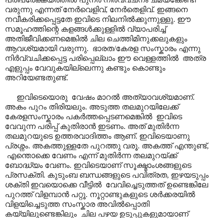
വരുന്നു എന്നത് നേർവെളിവ്, നേർതെളിവ്. ഇങ്ങനെ
നവീകരിക്കപ്പെട്ടതേ ഇവിടെ നിലനിൽക്കുന്നുള്ളു. ഈ
സമൂഹത്തിന്റെ കളങ്ങൾക്കുള്ളിൽ വ്യാപരിച്ച്
അതിജീവിക്കണമെങ്കിൽ ചില ചെത്തിമിനുക്കലുകളും
ആവശ്യമായി വരുന്നു. ഭാരത/കേരള സംസ്കാരം എന്നു
നിർവ്വചിക്കപ്പെട്ട പരിപ്പെല്ലാം ഈ വെള്ളത്തിൽ അത്ര
എളുപ്പം വേവുകയില്ലെന്നു കണ്ടും കൊണ്ടും
അറിയേണ്ടതുണ്ട്.
ഇവിടെയൊരു വേഷം മാറൽ അത്യാവശ്യമാണ്.
അകം പുറം തിരിയലും. അടുത്ത തലമുറയിലേക്ക്
കേരളസംസ്കാരം പകർത്തപ്പെടണമെങ്കിൽ ഇവിടെ
വേവുന്ന പരിപ്പ് കുതിരാൻ ഇടണം. അത് മുതിർന്ന
തലമുറയുടെ ഉത്തരവാദിത്തം ആണ്. ഇവിടെയാണു
പ്രശ്നം. അകത്തുള്ളതേ പുറത്തു വരൂ. അകത്ത് എന്തുണ്ട്,
എന്തൊക്കെ വേണം എന്ന് മുതിർന്ന തലമുറയ്ക്ക്
ബോദ്ധ്യം വേണം. ഇവിടെയാണ് സൂക്ഷ്മാംശങ്ങളുടെ
പ്രസക്തി. കുടുംബ ബന്ധങ്ങളുടെ പവിത്രത, ഇഴയടുപ്പം
ശക്തി ഇവയൊക്കെ വീട്ടിൽ വേവിച്ചെടുത്തത് ഉണ്ടെങ്കിലേ
പുറത്ത് വിളമ്പാൻ പറ്റൂ. നൂറ്റാണ്ടുകളുടെ ശർക്കരയിൽ
വിളയിച്ചെടുത്ത സംസ്കാര അവിൽപ്പൊതി
കയ്യിലുണ്ടെങ്കിലും ചില പഴയ ഉടുപ്പുകളുമായാണ്