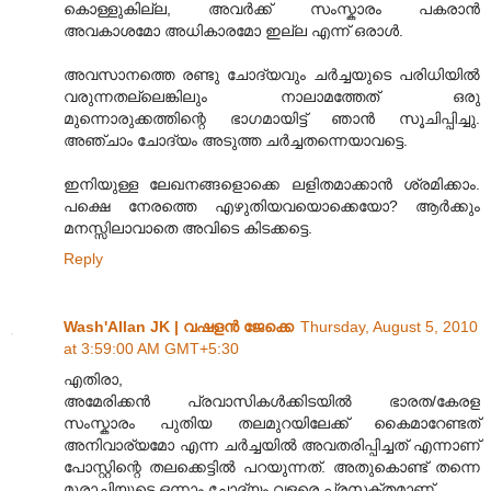
കൊള്ളുകില്ല, അവർക്ക് സംസ്കാരം പകരാൻ
അവകാശമോ അധികാരമോ ഇല്ല എന്ന് ഒരാൾ.
അവസാനത്തെ രണ്ടു ചോദ്യവും ചർച്ചയുടെ പരിധിയിൽ
വരുന്നതല്ലെങ്കിലും നാലാമത്തേത് ഒരു
മുന്നൊരുക്കത്തിന്റെ ഭാഗമായിട്ട് ഞാൻ സൂചിപ്പിച്ചു.
അഞ്ചാം ചോദ്യം അടുത്ത ചർച്ചതന്നെയാവട്ടെ.
ഇനിയുള്ള ലേഖനങ്ങളൊക്കെ ലളിതമാക്കാൻ ശ്രമിക്കാം.
പക്ഷെ നേരത്തെ എഴുതിയവയൊക്കെയോ? ആർക്കും
മനസ്സിലാവാതെ അവിടെ കിടക്കട്ടെ.
Reply
Wash'Allan JK | വഷളന്‍ ജേക്കെ
Thursday, August 5, 2010
at 3:59:00 AM GMT+5:30
എതിരാ,
അമേരിക്കൻ പ്രവാസികൾക്കിടയിൽ ഭാരത/കേരള
സംസ്കാരം പുതിയ തലമുറയിലേക്ക് കൈമാറേണ്ടത്
അനിവാര്യമോ എന്ന ചർച്ചയിൽ അവതരിപ്പിച്ചത് എന്നാണ്
പോസ്റ്റിന്റെ തലക്കെട്ടില്‍ പറയുന്നത്. അതുകൊണ്ട് തന്നെ
മൂരാച്ചിയുടെ ഒന്നാം ചോദ്യം വളരെ പ്രസക്തമാണ്.