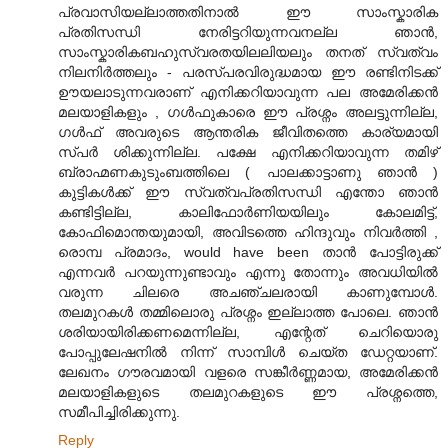
പ്രവാസിയല്ലാത്തതിനാല്‍ ഈ സാംസ്കാരിക
പ്രതിസന്ധി നേരിട്ടറിയുന്നവനല്ല ഞാന്‍,
സാംസ്കാരികബഹുസ്വരതയിലലിയലും തനത് സ്വത്വം
നിലനിര്‍ത്തലും - പരസ്പരവിരുദ്ധമായ ഈ രണ്ടിനിടക്ക്
ഊയലാടുന്നവരാണ് എനിക്കറിയാവുന്ന പല അമേരിക്കന്‍
മലയാളികളും , ഗള്‍ഫുകാരെ ഈ പ്രശ്നം അലട്ടുന്നില്ല,
ഗള്‍ഫ് അവരുടെ ആന്തരിക ജീവിതത്തെ കാര്യമായി
സ്പര്‍ ശിക്കുന്നില്ല. പക്ഷേ എനിക്കറിയാവുന്ന തമിഴ്
ബ്രാഹ്മണകുടുംബത്തിലെ ( പാലക്കാട്ടാണു ഞാന്‍ )
കുട്ടികള്‍ക്ക് ഈ സ്വത്വപ്രതിസന്ധി എന്തോ ഞാന്‍
കണ്ടിട്ടില്ല, കാലിഫോര്‍ണിയയിലും കോലമിട്ട്,
കോഫിമൊന്തയുമായി, അവിടത്തെ ഹിന്ദുവും നിവര്‍ത്തി ,
രൊമ്പ പ്രമാദം, would have been താന്‍ പോട്ടിരുക്ക്
എന്നവര്‍ പറയുന്നുണ്ടാവും എന്നു തോന്നും അവധിയില്‍
വരുന്ന ചിലരെ അചഞ്ചലരായി കാണുമ്പോള്‍.
തലമുറകള്‍ തമ്മിലൊരു പ്രശ്നം ഇല്ലാത്ത പോലെ. ഞാന്‍
ശരിയായിരിക്കണമെന്നില്ല, എന്റേത് ചെറിയൊരു
പോപ്പുലേഷനില്‍ നിന്ന് സാമ്പിള്‍ ചെയ്ത ഡേറ്റയാണ്.
ലേഖനം ഗൗരവമായി വളരെ സങ്കീര്‍ണ്ണമായ, അമേരിക്കന്‍
മലയാളികളുടെ തലമുറകളുടെ ഈ പ്രശ്നത്തെ,
സമീപിച്ചിരിക്കുന്നു.
Reply