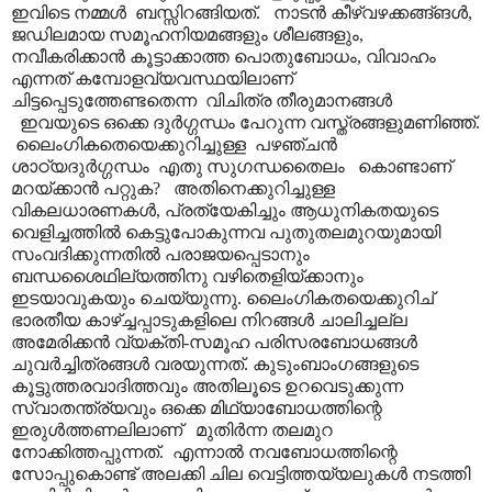
ഇവിടെ നമ്മൾ ബസ്സിറങ്ങിയത്. നാടൻ കീഴ്വഴക്കങ്ങ്ങൾ,
ജഡിലമായ സമൂഹനിയമങ്ങളും ശീലങ്ങളും,
നവീകരിക്കാൻ കൂട്ടാക്കാത്ത പൊതുബോധം, വിവാഹം
എന്നത് കമ്പോളവ്യവസ്ഥയിലാണ്
ചിട്ടപ്പെടുത്തേണ്ടതെന്ന വിചിത്ര തീരുമാനങ്ങൾ
ഇവയുടെ ഒക്കെ ദുർഗ്ഗന്ധം പേറുന്ന വസ്ത്രങ്ങളുമണിഞ്ഞ്.
ലൈംഗികതെയെക്കുറിച്ചുള്ള പഴഞ്ചൻ
ശാഠ്യദുർഗ്ഗന്ധം എതു സുഗന്ധതൈലം കൊണ്ടാണ്
മറയ്ക്കാൻ പറ്റുക? അതിനെക്കുറിച്ചുള്ള
വികലധാരണകൾ, പ്രത്യേകിച്ചും ആധുനികതയുടെ
വെളിച്ചത്തിൽ കെട്ടുപോകുന്നവ പുതുതലമുറയുമായി
സംവദിക്കുന്നതിൽ പരാജയപ്പെടാനും
ബന്ധശൈഥില്യത്തിനു വഴിതെളിയ്ക്കാനും
ഇടയാവുകയും ചെയ്യുന്നു. ലൈംഗികതയെക്കുറിച്
ഭാരതീയ കാഴ്ച്ചപ്പാടുകളിലെ നിറങ്ങൾ ചാലിച്ചല്ല
അമേരിക്കൻ വ്യക്തി-സമൂഹ പരിസരബോധങ്ങൾ
ചുവർച്ചിത്രങ്ങൾ വരയുന്നത്. കുടുംബാ‍ംഗങ്ങളുടെ
കൂട്ടുത്തരവാദിത്തവും അതിലൂടെ ഉറവെടുക്കുന്ന
സ്വാതന്ത്ര്യവും ഒക്കെ മിഥ്യാബോധത്തിന്റെ
ഇരുൾത്തണലിലാണ് മുതിർന്ന തലമുറ
നോക്കിത്തപ്പുന്നത്. എന്നാൽ നവബോധത്തിന്റെ
സോപ്പുകൊണ്ട് അലക്കി ചില വെട്ടിത്തയ്യലുകൾ നടത്തി