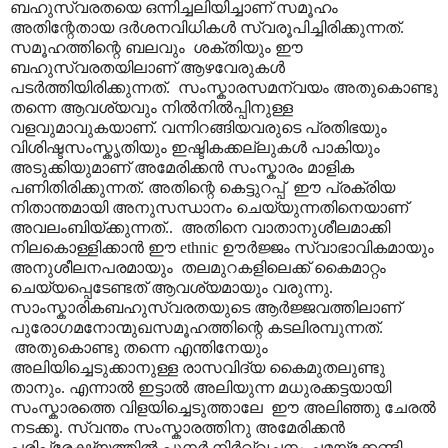
ബഹുസ്വരതയെ ഒന്നിച്ചലിയിച്ചാണ് സമൂഹം
അതിന്റേതായ ദർശനവിധികൾ സ്വരൂപിച്ചിരിക്കുന്നത്.
സമൂഹത്തിന്റെ ബലവും ശക്തിയും ഈ
ബഹുസ്വരതയിലാണ് ആഴവേരുകൾ
പടർത്തിയിരിക്കുന്നത്. സംസ്കാരസമന്വയം അതുകൊണ്ടു
തന്നെ ആവശ്യവും നിൽനിൽ‌പ്പിനുള്ള
വളവുമാവുകയാണ്. വന്നിറങ്ങിയവരുടെ പ്രതിഭയും
വിശിഷ്ടസംസ്കൃതിയും ഇഷ്ടികക്കല്ലുകൾ പാകിയും
അടുക്കിയുമാണ് അമേരിക്കൻ സംസ്കാരം മാളിക
പണിതിരിക്കുന്നത്. അതിന്റെ കെട്ടുറപ്പ് ഈ പ്രക്രിയ
നിതാന്തമായി അനുസന്ധാനം ചെയ്യുന്നതിനെയാണ്
അവലംബിയ്ക്കുന്നത്.. അതിനെ വാതാനുശീലമാക്കി
നിലകൊള്ളിക്കാൻ ഈ ethnic ഊർജ്ജം സ്വാഭാവികമായും
അനുശീലനപരമായും തലമുറകളിലെക്ക് കൈമാറ്റം
ചെയ്യപ്പെടേണ്ടത് ആവശ്യമായും വരുന്നു.
സാംസ്കാരികബഹുസ്വരതയുടെ ആർജ്ജവത്തിലാണ്
പുരോഗമനോന്മുഖസമൂഹത്തിന്റെ കടലിരമ്പുന്നത്.
അതുകൊണ്ടു തന്നെ എന്തിനേയും
അലിയിച്ചെടുക്കാനുള്ള രാസവിദ്യ കൈമുതലുണ്ടു
താനും. എന്നാൽ ഇട്ടാൽ അലിയുന്ന മധുരക്കട്ടയായി
സംസ്കാരത്തെ വിളയിച്ചെടുത്താലേ ഈ അലിഞ്ഞു ചേരൽ
നടക്കൂ. സ്വന്തം സംസ്കാരത്തിനു അമേരിക്കൻ
പരിപ്രേക്ഷ്യത്തിൽ പുനർ നിർവ്വചനം ചമയ്ക്കേണ്ടി