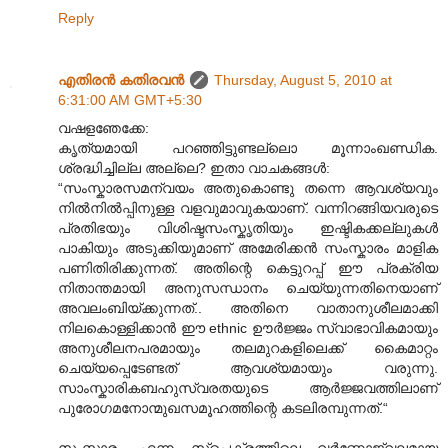
Reply
എതിരന്‍ കതിരവന്‍
Thursday, August 5, 2010 at
6:31:00 AM GMT+5:30
വഷളഞേക്കേ:
കൃത്യമായി പറഞ്ഞിട്ടുണ്ടല്ലൊ മൂന്നാംഖണ്ഡിക.
ശ്രദ്ധിച്ചില്ല അല്ലെ? ഇതാ വാചകങ്ങൾ:
“സംസ്കാരസമന്വയം അതുകൊണ്ടു തന്നെ ആവശ്യവും
നിൽനിൽ‌പ്പിനുള്ള വളവുമാവുകയാണ്. വന്നിറങ്ങിയവരുടെ
പ്രതിഭയും വിശിഷ്ടസംസ്കൃതിയും ഇഷ്ടികക്കല്ലുകൾ
പാകിയും അടുക്കിയുമാണ് അമേരിക്കൻ സംസ്കാരം മാളിക
പണിതിരിക്കുന്നത്. അതിന്റെ കെട്ടുറപ്പ് ഈ പ്രക്രിയ
നിതാന്തമായി അനുസന്ധാനം ചെയ്യുന്നതിനെയാണ്
അവലംബിയ്ക്കുന്നത്.. അതിനെ വാതാനുശീലമാക്കി
നിലകൊള്ളിക്കാൻ ഈ ethnic ഊർജ്ജം സ്വാഭാവികമായും
അനുശീലനപരമായും തലമുറകളിലെക്ക് കൈമാറ്റം
ചെയ്യപ്പെടേണ്ടത് ആവശ്യമായും വരുന്നു.
സാംസ്കാരികബഹുസ്വരതയുടെ ആർജ്ജവത്തിലാണ്
പുരോഗമനോന്മുഖസമൂഹത്തിന്റെ കടലിരമ്പുന്നത്.“
സംസ്കാരം എന്ന സ്പെക്ട്രത്തിലെ വർണ്ണോജ്വലമായ