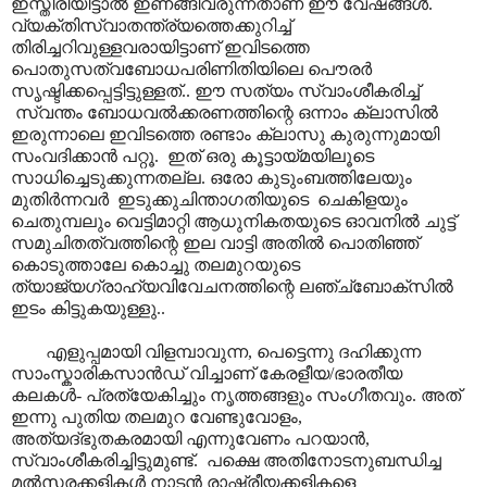
ഇസ്തിരിയിട്ടാൽ ഇണങ്ങിവരുന്നതാണ് ഈ വേഷങ്ങൾ.
വ്യക്തിസ്വാതന്ത്ര്യത്തെക്കുറിച്ച്
തിരിച്ചറിവുള്ളവരായിട്ടാണ് ഇവിടത്തെ
പൊതുസത്വബോധപരിണിതിയിലെ പൌരർ
സൃഷ്ടിക്കപ്പെട്ടിട്ടുള്ളത്.. ഈ സത്യം സ്വാംശീകരിച്ച്
സ്വന്തം ബോധവൽക്കരണത്തിന്റെ ഒന്നാം ക്ലാസിൽ
ഇരുന്നാലെ ഇവിടത്തെ രണ്ടാം ക്ലാസു കുരുന്നുമായി
സംവദിക്കാൻ പറ്റൂ. ഇത് ഒരു കൂട്ടായ്മയിലൂടെ
സാധിച്ചെടുക്കുന്നതല്ല. ഒരോ കുടുംബത്തിലേയും
മുതിർന്നവർ ഇടുക്കുചിന്താഗതിയുടെ ചെകിളയും
ചെതുമ്പലും വെട്ടിമാറ്റി ആധുനികതയുടെ ഓവനിൽ ചുട്ട്
സമുചിതത്വത്തിന്റെ ഇല വാട്ടി അതിൽ പൊതിഞ്ഞ്
കൊടുത്താലേ കൊച്ചു തലമുറയുടെ
ത്യാജ്യഗ്രാഹ്യവിവേചനത്തിന്റെ ലഞ്ച്ബോക്സിൽ
ഇടം കിട്ടുകയുള്ളു..
എളുപ്പമായി വിളമ്പാവുന്ന, പെട്ടെന്നു ദഹിക്കുന്ന
സാംസ്കാരികസാൻഡ് വിച്ചാണ് കേരളീയ/ഭാരതീയ
കലകൾ- പ്രത്യേകിച്ചും നൃത്തങ്ങളും സംഗീതവും. അത്
ഇന്നു പുതിയ തലമുറ വേണ്ടുവോളം,
അത്യദ്ഭുതകരമായി എന്നുവേണം പറയാൻ,
സ്വാംശീകരിച്ചിട്ടുമുണ്ട്. പക്ഷെ അതിനോടനുബന്ധിച്ച
മൽസരക്കളികൾ നാടൻ രാഷ്ട്രീയക്കളികളെ