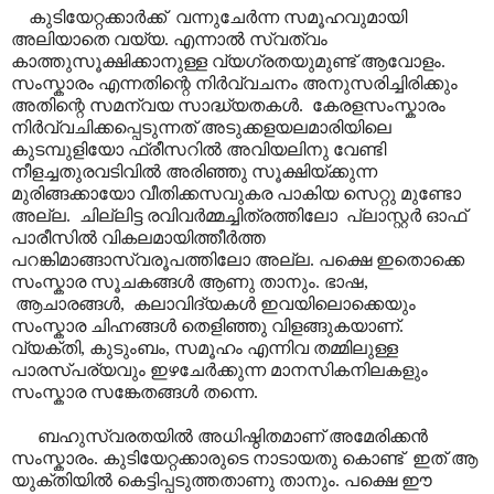
കുടിയേറ്റക്കാർക്ക് വന്നുചേർന്ന സമൂഹവുമായി
അലിയാതെ വയ്യ. എന്നാൽ സ്വത്വം
കാത്തുസൂക്ഷിക്കാനുള്ള വ്യഗ്രതയുമുണ്ട് ആവോളം.
സംസ്കാരം എന്നതിന്റെ നിർവ്വചനം അനുസരിച്ചിരിക്കും
അതിന്റെ സമന്വയ സാദ്ധ്യതകൾ. കേരളസംസ്കാരം
നിർവ്വചിക്കപ്പെടുന്നത് അടുക്കളയലമാരിയിലെ
കുടമ്പുളിയോ ഫ്രീസറിൽ അവിയലിനു വേണ്ടി
നീളച്ചതുരവടിവിൽ അരിഞ്ഞു സൂക്ഷിയ്ക്കുന്ന
മുരിങ്ങക്കായോ വീതിക്കസവുകര പാകിയ സെറ്റു മുണ്ടോ
അല്ല. ചില്ലിട്ട രവിവർമ്മച്ചിത്രത്തിലോ പ്ലാ‍സ്റ്റർ ഓഫ്
പാരീസിൽ വികലമായിത്തീർത്ത
പറങ്കിമാങ്ങാസ്വരൂപത്തിലോ അല്ല. പക്ഷെ ഇതൊക്കെ
സംസ്കാര സൂചകങ്ങൾ ആണു താനും. ഭാഷ,
ആചാരങ്ങൾ, കലാവിദ്യകൾ ഇവയിലൊക്കെയും
സംസ്കാര ചിഹ്നങ്ങൾ തെളിഞ്ഞു വിളങ്ങുകയാണ്.
വ്യക്തി, കുടുംബം, സമൂഹം എന്നിവ തമ്മിലുള്ള
പാരസ്പര്യവും ഇഴചേർക്കുന്ന മാനസികനിലകളും
സംസ്കാര സങ്കേതങ്ങൾ തന്നെ.
ബഹുസ്വരതയിൽ അധിഷ്ഠിതമാണ് അമേരിക്കൻ
സംസ്കാരം. കുടിയേറ്റക്കാരുടെ നാടായതു കൊണ്ട് ഇത് ആ
യുക്തിയിൽ കെട്ടിപ്പടുത്തതാണു താനും. പക്ഷെ ഈ