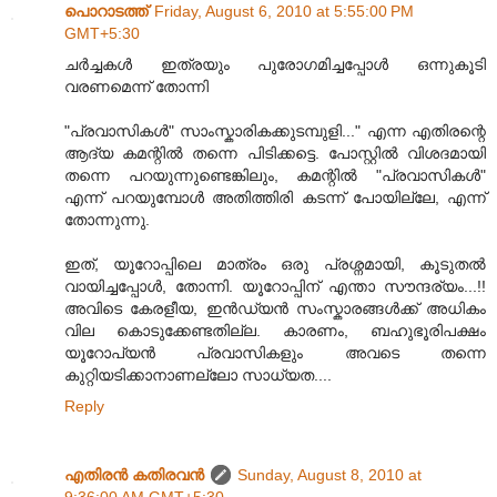
പൊറാടത്ത്
Friday, August 6, 2010 at 5:55:00 PM
GMT+5:30
ചര്‍ച്ചകള്‍ ഇത്രയും പുരോഗമിച്ചപ്പോള്‍ ഒന്നുകൂടി
വരണമെന്ന് തോന്നി
"പ്രവാസികൾ" സാംസ്കാരികക്കുടമ്പുളി..." എന്ന എതിരന്റെ
ആദ്യ കമന്റില്‍ തന്നെ പിടിക്കട്ടെ. പോസ്റ്റില്‍ വിശദമായി
തന്നെ പറയുന്നുണ്ടെങ്കിലും, കമന്റില്‍ "പ്രവാസികൾ"
എന്ന് പറയുമ്പോള്‍ അതിത്തിരി കടന്ന് പോയില്ലേ, എന്ന്
തോന്നുന്നു.
ഇത്, യൂറോപ്പിലെ മാത്രം ഒരു പ്രശ്നമായി, കൂടുതല്‍
വായിച്ചപ്പോള്‍, തോന്നി. യൂറോപ്പിന്‌ എന്താ സൗന്ദര്യം...!!
അവിടെ കേരളീയ, ഇന്‍ഡ്യന്‍ സംസ്കാരങ്ങള്‍ക്ക് അധികം
വില കൊടുക്കേണ്ടതില്ല. കാരണം, ബഹുഭൂരിപക്ഷം
യൂറോപ്യന്‍ പ്രവാസികളും അവടെ തന്നെ
കുറ്റിയടിക്കാനാണല്ലോ സാധ്യത....
Reply
എതിരന്‍ കതിരവന്‍
Sunday, August 8, 2010 at
9:36:00 AM GMT+5:30