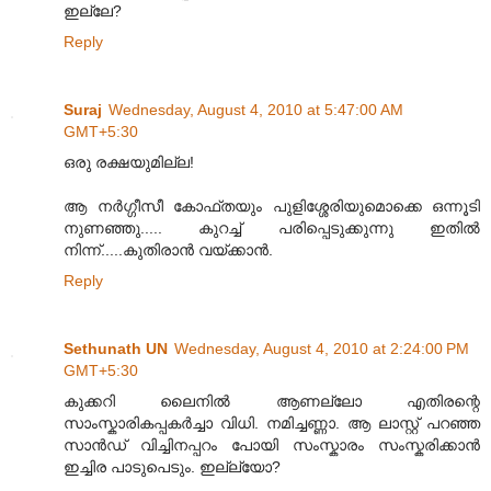
ഇല്ലേ?
Reply
Suraj
Wednesday, August 4, 2010 at 5:47:00 AM
GMT+5:30
ഒരു രക്ഷയുമില്ല!
ആ നർഗ്ഗീസീ കോഫ്തയും പുളിശ്ശേരിയുമൊക്കെ ഒന്നൂടി
നുണഞ്ഞു..... കുറച്ച് പരിപ്പെടുക്കുന്നു ഇതിൽ
നിന്ന്.....കുതിരാൻ വയ്ക്കാൻ.
Reply
Sethunath UN
Wednesday, August 4, 2010 at 2:24:00 PM
GMT+5:30
കുക്കറി ലൈനി‌ല്‍ ആണ‌ല്ലോ എതിരന്റെ
സാംസ്കാരികപ്പക‌ര്‍ച്ചാ വി‌ധി. ന‌മിച്ചണ്ണാ. ആ ലാസ്റ്റ് പറഞ്ഞ
സാ‌ന്‍ഡ് വിച്ചിനപ്പറം പോ‌യി ‌സംസ്കാര‌ം സ‌ംസ്കരിക്കാന്‍
ഇ‌ച്ചിര പാടുപെടും. ഇല്ല്യോ?