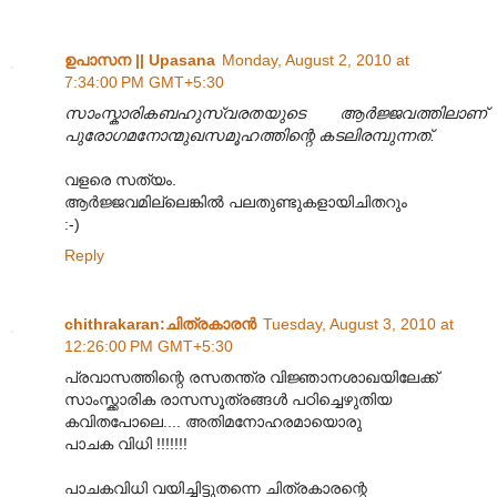
ഉപാസന || Upasana
Monday, August 2, 2010 at
7:34:00 PM GMT+5:30
സാംസ്കാരികബഹുസ്വരതയുടെ ആർജ്ജവത്തിലാണ്
പുരോഗമനോന്മുഖസമൂഹത്തിന്റെ കടലിരമ്പുന്നത്.
വളരെ സത്യം.
ആര്‍ജ്ജവമില്ലെങ്കില്‍ പലതുണ്ടുകളായിചിതറും
:-)
Reply
chithrakaran:ചിത്രകാരന്‍
Tuesday, August 3, 2010 at
12:26:00 PM GMT+5:30
പ്രവാസത്തിന്റെ രസതന്ത്ര വിജ്ഞാനശാഖയിലേക്ക്
സാംസ്ക്കാരിക രാസസൂത്രങ്ങള്‍ പഠിച്ചെഴുതിയ
കവിതപോലെ.... അതിമനോഹരമായൊരു
പാചക വിധി !!!!!!!
പാചകവിധി വയിച്ചിട്ടുതന്നെ ചിത്രകാരന്റെ