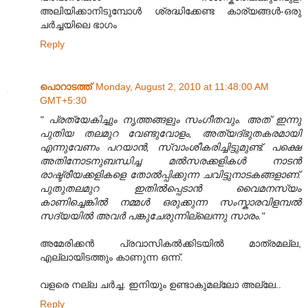
അലിയിക്കാനിടുമ്പോൾ ശ്രദ്ധിക്കേണ്ട കാര്യങ്ങൾ-ഒരു
ചർച്ചയിലെ ഭാഗം
Reply
പൊറാടത്ത്
Monday, August 2, 2010 at 11:48:00 AM
GMT+5:30
" പ്രത്യേകിച്ചും നൃത്തങ്ങളും സംഗീതവും. അത് ഇന്നു
പുതിയ തലമുറ വേണ്ടുവോളം, അത്യദ്ഭുതകരമായി
എന്നുവേണം പറയാൻ, സ്വാംശീകരിച്ചിട്ടുമുണ്ട്. പക്ഷെ
അതിനോടനുബന്ധിച്ച മൽസരക്കളികൾ നാടൻ
രാഷ്ട്രീയക്കളികളെ തോൽ‌പ്പിക്കുന്ന ചവിട്ടുനാടകങ്ങളാണ്.
പുതുതലമുറ ഇതിൽ‌പ്പെടാൻ വൈമനസ്യം
കാണിച്ചെങ്കിൽ നമ്മൾ ഒരുക്കുന്ന സംസ്കാരവിളമ്പൽ
സദ്യയിൽ അവർ പങ്കുചേരുന്നില്ലെന്നു സാരം."
അമേരിക്കന്‍ പ്രവാസികല്‍ക്കിടയില്‍ മാത്രമല്ല,
എല്ലായിടത്തും കാണുന്ന ഒന്ന്.
വളരെ നല്ല ചര്‍ച്ച. ഇനിയും ഉണ്ടാകുമല്ലോ അല്ലേ..
Reply