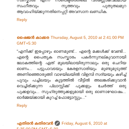
സംഗീതവും നൃത്തവും പുതുതലമുറ
ആവാഹിയ്ക്കുന്നതിനെപ്പറ്റി അവസാന ഖണ്ഡിക.
Reply
ഷൈജൻ കാക്കര
Thursday, August 5, 2010 at 2:41:00 PM
GMT+5:30
"എനിക്ക്‌ ഇപ്പോഴും ഓണമുണ്ട്... എന്റെ മക്കൾക്ക്‌ വേണ്ടി...
എന്റെ പൈതൃക സംസ്കാരം പകർന്നുനല്കുവാനായി
ലോകത്തിന്റെ ഏത്‌ മൂലയിലായിരുന്നാലും ഒരു ചെറിയ
ഓണം... പട്ടുപാവടയും കേരളസാരിയും മുണ്ടുമുടുത്ത്‌
അണിഞ്ഞൊരുങ്ങി വാഴയിലയിൽ വിളമ്പി സദ്യയും കഴിച്ച്‌
പൂവും പച്ചിലയും കൂട്ടത്തിൽ വീട്ടിൽ അലങ്കരിക്കുവാൻ
വെച്ചിരിക്കുന്ന പ്ലാസ്റ്റിക്ക്‌ പൂക്കളും ചേർത്ത്‌ ഒരു
പുക്കളവും... സുഹ്രുത്തുക്കളുമായി ഒരു ഓണാഘോഷം...
ഓർമ്മയ്ക്കായി കുറച്ച്‌ ഫോട്ടോസ്സും..."
Reply
എതിരന്‍ കതിരവന്‍
Friday, August 6, 2010 at
5:35:00 PM GMT+5:30