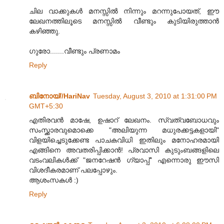
ചില വാക്കുകള്‍ മനസ്സില്‍ നിന്നും മറന്നുപോയത്, ഈ
ലേഖനത്തിലൂടെ മനസ്സില്‍ വീണ്ടും കുടിയിരുത്താന്‍
കഴിഞ്ഞു.
ഗുരോ.......വീണ്ടും പ്രണാമം
Reply
ബിനോയ്//HariNav
Tuesday, August 3, 2010 at 1:31:00 PM
GMT+5:30
എതിരവന്‍ മാഷേ, ഉഷാറ് ലേഖനം. സ്വത്വബോധവും
സംസ്ക്കാരവുമൊക്കെ "അലിയുന്ന മധുരക്കട്ടകളായി"
വിളയിച്ചെടുക്കേണ്ട പാചകവിധി ഇതിലും മനോഹരമായി
എങ്ങിനെ അവതരിപ്പിക്കാന്‍! പ്രവാസി കുടും‌ബങ്ങളിലെ
വടം‌വലികള്‍ക്ക് "ജനറേഷന്‍ ഗ്യാപ്പ്" എന്നൊരു ഈസി
വിശദീകരമാണ് പലപ്പോഴും.
ആശംസകള്‍ :)
Reply