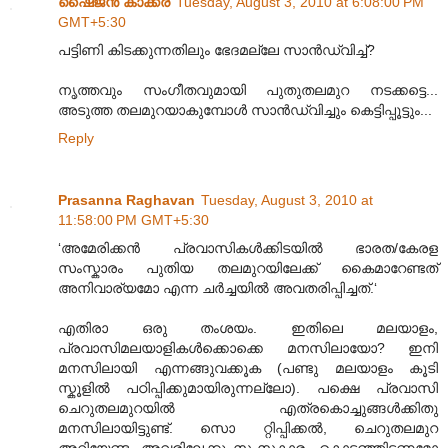
ഷൈജൻ കാക്കര
Tuesday, August 3, 2010 at 6:08:00 PM
GMT+5:30
പട്ടിണി കിടക്കുന്നതിലും ഭേദമല്ലേ സാൻഡ്‌വിച്ച്‌?
നൃത്തവും സംഗീതവുമായി പുതുതലമുറ നടക്കട്ടെ...
അടുത്ത തലമുറയാകുമ്പോൾ സാൻഡ്‌വിച്ചും കെട്ടിപ്പൂട്ടും...
Reply
Prasanna Raghavan
Tuesday, August 3, 2010 at
11:58:00 PM GMT+5:30
‘അമേരിക്കൻ പ്രവാസികൾക്കിടയിൽ ഭാരത/കേരള
സംസ്കാരം പുതിയ തലമുറയിലേക്ക് കൈമാറേണ്ടത്
അനിവാര്യമോ എന്ന ചർച്ചയിൽ അവതരിപ്പിച്ചത്.‘
എതിരാ ഒരു തംശയം. ഇതിലെ മലയാളം,
പ്രവാസിമലയാളികള്‍ക്കൊക്കെ മനസിലായോ? ഇനി
മനസിലായി എന്നങ്ങുവക്കൂക (പണ്ടു മലയാളം കൂടി
സ്കൂളില്‍ പഠിപ്പിക്കുമായിരുന്നല്ലോ). പക്ഷെ പ്രവാസി
ചെറുതലമുറയില്‍ എത്രകൊച്ചുങ്ങള്‍ക്കിതു
മനസിലായിട്ടുണ്ട്. സൊ റ്റിപ്പിക്കല്‍, ചെറുതലമുറ