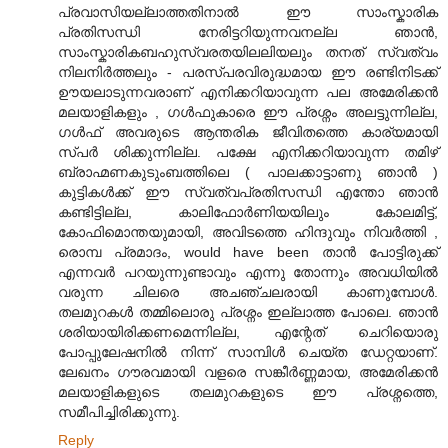
പ്രവാസിയല്ലാത്തതിനാല്‍ ഈ സാംസ്കാരിക
പ്രതിസന്ധി നേരിട്ടറിയുന്നവനല്ല ഞാന്‍,
സാംസ്കാരികബഹുസ്വരതയിലലിയലും തനത് സ്വത്വം
നിലനിര്‍ത്തലും - പരസ്പരവിരുദ്ധമായ ഈ രണ്ടിനിടക്ക്
ഊയലാടുന്നവരാണ് എനിക്കറിയാവുന്ന പല അമേരിക്കന്‍
മലയാളികളും , ഗള്‍ഫുകാരെ ഈ പ്രശ്നം അലട്ടുന്നില്ല,
ഗള്‍ഫ് അവരുടെ ആന്തരിക ജീവിതത്തെ കാര്യമായി
സ്പര്‍ ശിക്കുന്നില്ല. പക്ഷേ എനിക്കറിയാവുന്ന തമിഴ്
ബ്രാഹ്മണകുടുംബത്തിലെ ( പാലക്കാട്ടാണു ഞാന്‍ )
കുട്ടികള്‍ക്ക് ഈ സ്വത്വപ്രതിസന്ധി എന്തോ ഞാന്‍
കണ്ടിട്ടില്ല, കാലിഫോര്‍ണിയയിലും കോലമിട്ട്,
കോഫിമൊന്തയുമായി, അവിടത്തെ ഹിന്ദുവും നിവര്‍ത്തി ,
രൊമ്പ പ്രമാദം, would have been താന്‍ പോട്ടിരുക്ക്
എന്നവര്‍ പറയുന്നുണ്ടാവും എന്നു തോന്നും അവധിയില്‍
വരുന്ന ചിലരെ അചഞ്ചലരായി കാണുമ്പോള്‍.
തലമുറകള്‍ തമ്മിലൊരു പ്രശ്നം ഇല്ലാത്ത പോലെ. ഞാന്‍
ശരിയായിരിക്കണമെന്നില്ല, എന്റേത് ചെറിയൊരു
പോപ്പുലേഷനില്‍ നിന്ന് സാമ്പിള്‍ ചെയ്ത ഡേറ്റയാണ്.
ലേഖനം ഗൗരവമായി വളരെ സങ്കീര്‍ണ്ണമായ, അമേരിക്കന്‍
മലയാളികളുടെ തലമുറകളുടെ ഈ പ്രശ്നത്തെ,
സമീപിച്ചിരിക്കുന്നു.
Reply