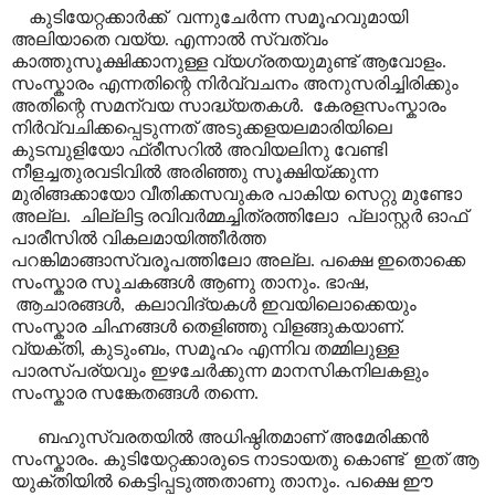
കുടിയേറ്റക്കാർക്ക് വന്നുചേർന്ന സമൂഹവുമായി
അലിയാതെ വയ്യ. എന്നാൽ സ്വത്വം
കാത്തുസൂക്ഷിക്കാനുള്ള വ്യഗ്രതയുമുണ്ട് ആവോളം.
സംസ്കാരം എന്നതിന്റെ നിർവ്വചനം അനുസരിച്ചിരിക്കും
അതിന്റെ സമന്വയ സാദ്ധ്യതകൾ. കേരളസംസ്കാരം
നിർവ്വചിക്കപ്പെടുന്നത് അടുക്കളയലമാരിയിലെ
കുടമ്പുളിയോ ഫ്രീസറിൽ അവിയലിനു വേണ്ടി
നീളച്ചതുരവടിവിൽ അരിഞ്ഞു സൂക്ഷിയ്ക്കുന്ന
മുരിങ്ങക്കായോ വീതിക്കസവുകര പാകിയ സെറ്റു മുണ്ടോ
അല്ല. ചില്ലിട്ട രവിവർമ്മച്ചിത്രത്തിലോ പ്ലാ‍സ്റ്റർ ഓഫ്
പാരീസിൽ വികലമായിത്തീർത്ത
പറങ്കിമാങ്ങാസ്വരൂപത്തിലോ അല്ല. പക്ഷെ ഇതൊക്കെ
സംസ്കാര സൂചകങ്ങൾ ആണു താനും. ഭാഷ,
ആചാരങ്ങൾ, കലാവിദ്യകൾ ഇവയിലൊക്കെയും
സംസ്കാര ചിഹ്നങ്ങൾ തെളിഞ്ഞു വിളങ്ങുകയാണ്.
വ്യക്തി, കുടുംബം, സമൂഹം എന്നിവ തമ്മിലുള്ള
പാരസ്പര്യവും ഇഴചേർക്കുന്ന മാനസികനിലകളും
സംസ്കാര സങ്കേതങ്ങൾ തന്നെ.
ബഹുസ്വരതയിൽ അധിഷ്ഠിതമാണ് അമേരിക്കൻ
സംസ്കാരം. കുടിയേറ്റക്കാരുടെ നാടായതു കൊണ്ട് ഇത് ആ
യുക്തിയിൽ കെട്ടിപ്പടുത്തതാണു താനും. പക്ഷെ ഈ