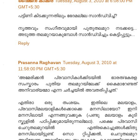
ഷൈജൻ കാക്കര
Tuesday, August 3, 2010 at 6:08:00 PM
GMT+5:30
പട്ടിണി കിടക്കുന്നതിലും ഭേദമല്ലേ സാൻഡ്‌വിച്ച്‌?
നൃത്തവും സംഗീതവുമായി പുതുതലമുറ നടക്കട്ടെ...
അടുത്ത തലമുറയാകുമ്പോൾ സാൻഡ്‌വിച്ചും കെട്ടിപ്പൂട്ടും...
Reply
Prasanna Raghavan
Tuesday, August 3, 2010 at
11:58:00 PM GMT+5:30
‘അമേരിക്കൻ പ്രവാസികൾക്കിടയിൽ ഭാരത/കേരള
സംസ്കാരം പുതിയ തലമുറയിലേക്ക് കൈമാറേണ്ടത്
അനിവാര്യമോ എന്ന ചർച്ചയിൽ അവതരിപ്പിച്ചത്.‘
എതിരാ ഒരു തംശയം. ഇതിലെ മലയാളം,
പ്രവാസിമലയാളികള്‍ക്കൊക്കെ മനസിലായോ? ഇനി
മനസിലായി എന്നങ്ങുവക്കൂക (പണ്ടു മലയാളം കൂടി
സ്കൂളില്‍ പഠിപ്പിക്കുമായിരുന്നല്ലോ). പക്ഷെ പ്രവാസി
ചെറുതലമുറയില്‍ എത്രകൊച്ചുങ്ങള്‍ക്കിതു
മനസിലായിട്ടുണ്ട്. സൊ റ്റിപ്പിക്കല്‍, ചെറുതലമുറ