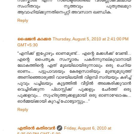
സംഗീതവും നൃത്തവും പുതുതലമുറ
ആവാഹിയ്ക്കുന്നതിനെപ്പറ്റി അവസാന ഖണ്ഡിക.
Reply
ഷൈജൻ കാക്കര
Thursday, August 5, 2010 at 2:41:00 PM
GMT+5:30
"എനിക്ക്‌ ഇപ്പോഴും ഓണമുണ്ട്... എന്റെ മക്കൾക്ക്‌ വേണ്ടി...
എന്റെ പൈതൃക സംസ്കാരം പകർന്നുനല്കുവാനായി
ലോകത്തിന്റെ ഏത്‌ മൂലയിലായിരുന്നാലും ഒരു ചെറിയ
ഓണം... പട്ടുപാവടയും കേരളസാരിയും മുണ്ടുമുടുത്ത്‌
അണിഞ്ഞൊരുങ്ങി വാഴയിലയിൽ വിളമ്പി സദ്യയും കഴിച്ച്‌
പൂവും പച്ചിലയും കൂട്ടത്തിൽ വീട്ടിൽ അലങ്കരിക്കുവാൻ
വെച്ചിരിക്കുന്ന പ്ലാസ്റ്റിക്ക്‌ പൂക്കളും ചേർത്ത്‌ ഒരു
പുക്കളവും... സുഹ്രുത്തുക്കളുമായി ഒരു ഓണാഘോഷം...
ഓർമ്മയ്ക്കായി കുറച്ച്‌ ഫോട്ടോസ്സും..."
Reply
എതിരന്‍ കതിരവന്‍
Friday, August 6, 2010 at
5:35:00 PM GMT+5:30