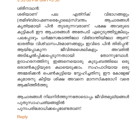
ശ്രീനാഥൻ:
ശരിയാണ് പല എത്‌നിക് വിഭാഗങ്ങളും
(തമിഴ്ബ്രാഹ്മണരെപ്പോലെ)സ്വന്തം ആചാരങ്ങൾ
കൃത്യമായി പിൻ തുടരുന്നവരാണ്. പക്ഷേ അവരുടെ
കുട്ടികൾ ഈ ആചാരങ്ങൾ അതേപടി ഏറ്റെടുത്തിട്ടുങ്കിലും
പലപ്പോഴും ധർമ്മസങ്കടത്തിലോ വിഭ്രാന്തിയിലോ ആണ്.
ഭാരതീയ വിശ്വാസപ്രമാണങ്ങളും ഇവിടെ പിൻ തിരിപ്പൻ’
ആയിപ്പോകുന്ന ജീവിതശൈലികളും അവരിൽ
അടിച്ചേൽ‌പ്പിക്കപ്പെടുന്നതാ‍ായി തോന്നുമ്പോൾ.
ഉദാഹരനത്തിനു ഇങ്ങനെയൊരു കുടുംബത്തിലെ ഒരു
ഒരാൺകുട്ടിയുടെ കഥയെടുക്കാം. സഹപാഠിയായ ഒരു
അമേരിക്കൻ പെൺകുട്ടിയെ സ്നേഹിച്ചതിനു ഈ കോളേജ്
കുമാരനു കിട്ടിയ ശിക്ഷ അവനെ മാനസികരോഗി വരെ
ആക്കിത്തീർത്തു.
ആചാരങ്ങൾ നിലനിർത്തുന്നതോടൊപ്പം ജീവിതമൂല്യങ്ങൾ
പുതുസാഹചര്യങ്ങളിൽ
പുനഃപരിശോധിക്കപ്പെടേണ്ടതാണ്.
Reply