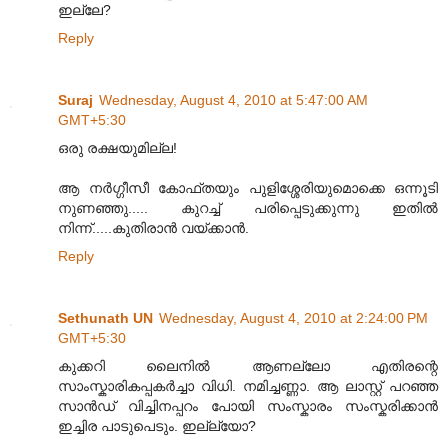
ഇല്ലേ?
Reply
Suraj
Wednesday, August 4, 2010 at 5:47:00 AM
GMT+5:30
ഒരു രക്ഷയുമില്ല!
ആ നർഗ്ഗീസീ കോഫ്തയും പുളിശ്ശേരിയുമൊക്കെ ഒന്നൂടി
നുണഞ്ഞു..... കുറച്ച് പരിപ്പെടുക്കുന്നു ഇതിൽ
നിന്ന്.....കുതിരാൻ വയ്ക്കാൻ.
Reply
Sethunath UN
Wednesday, August 4, 2010 at 2:24:00 PM
GMT+5:30
കുക്കറി ലൈനി‌ല്‍ ആണ‌ല്ലോ എതിരന്റെ
സാംസ്കാരികപ്പക‌ര്‍ച്ചാ വി‌ധി. ന‌മിച്ചണ്ണാ. ആ ലാസ്റ്റ് പറഞ്ഞ
സാ‌ന്‍ഡ് വിച്ചിനപ്പറം പോ‌യി ‌സംസ്കാര‌ം സ‌ംസ്കരിക്കാന്‍
ഇ‌ച്ചിര പാടുപെടും. ഇല്ല്യോ?