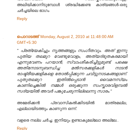
അലിയിക്കാനിടുമ്പോൾ ശ്രദ്ധിക്കേണ്ട കാര്യങ്ങൾ-ഒരു
ചർച്ചയിലെ ഭാഗം
Reply
പൊറാടത്ത്
Monday, August 2, 2010 at 11:48:00 AM
GMT+5:30
" പ്രത്യേകിച്ചും നൃത്തങ്ങളും സംഗീതവും. അത് ഇന്നു
പുതിയ തലമുറ വേണ്ടുവോളം, അത്യദ്ഭുതകരമായി
എന്നുവേണം പറയാൻ, സ്വാംശീകരിച്ചിട്ടുമുണ്ട്. പക്ഷെ
അതിനോടനുബന്ധിച്ച മൽസരക്കളികൾ നാടൻ
രാഷ്ട്രീയക്കളികളെ തോൽ‌പ്പിക്കുന്ന ചവിട്ടുനാടകങ്ങളാണ്.
പുതുതലമുറ ഇതിൽ‌പ്പെടാൻ വൈമനസ്യം
കാണിച്ചെങ്കിൽ നമ്മൾ ഒരുക്കുന്ന സംസ്കാരവിളമ്പൽ
സദ്യയിൽ അവർ പങ്കുചേരുന്നില്ലെന്നു സാരം."
അമേരിക്കന്‍ പ്രവാസികല്‍ക്കിടയില്‍ മാത്രമല്ല,
എല്ലായിടത്തും കാണുന്ന ഒന്ന്.
വളരെ നല്ല ചര്‍ച്ച. ഇനിയും ഉണ്ടാകുമല്ലോ അല്ലേ..
Reply