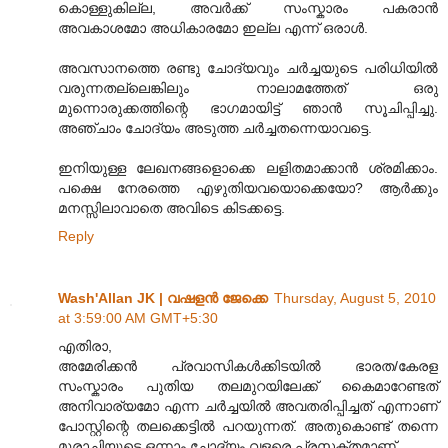
കൊള്ളുകില്ല, അവർക്ക് സംസ്കാരം പകരാൻ
അവകാശമോ അധികാരമോ ഇല്ല എന്ന് ഒരാൾ.
അവസാനത്തെ രണ്ടു ചോദ്യവും ചർച്ചയുടെ പരിധിയിൽ
വരുന്നതല്ലെങ്കിലും നാലാമത്തേത് ഒരു
മുന്നൊരുക്കത്തിന്റെ ഭാഗമായിട്ട് ഞാൻ സൂചിപ്പിച്ചു.
അഞ്ചാം ചോദ്യം അടുത്ത ചർച്ചതന്നെയാവട്ടെ.
ഇനിയുള്ള ലേഖനങ്ങളൊക്കെ ലളിതമാക്കാൻ ശ്രമിക്കാം.
പക്ഷെ നേരത്തെ എഴുതിയവയൊക്കെയോ? ആർക്കും
മനസ്സിലാവാതെ അവിടെ കിടക്കട്ടെ.
Reply
Wash'Allan JK | വഷളന്‍ ജേക്കെ
Thursday, August 5, 2010
at 3:59:00 AM GMT+5:30
എതിരാ,
അമേരിക്കൻ പ്രവാസികൾക്കിടയിൽ ഭാരത/കേരള
സംസ്കാരം പുതിയ തലമുറയിലേക്ക് കൈമാറേണ്ടത്
അനിവാര്യമോ എന്ന ചർച്ചയിൽ അവതരിപ്പിച്ചത് എന്നാണ്
പോസ്റ്റിന്റെ തലക്കെട്ടില്‍ പറയുന്നത്. അതുകൊണ്ട് തന്നെ
മൂരാച്ചിയുടെ ഒന്നാം ചോദ്യം വളരെ പ്രസക്തമാണ്.