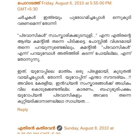
പൊറാടത്ത്
Friday, August 6, 2010 at 5:55:00 PM
GMT+5:30
ചര്‍ച്ചകള്‍ ഇത്രയും പുരോഗമിച്ചപ്പോള്‍ ഒന്നുകൂടി
വരണമെന്ന് തോന്നി
"പ്രവാസികൾ" സാംസ്കാരികക്കുടമ്പുളി..." എന്ന എതിരന്റെ
ആദ്യ കമന്റില്‍ തന്നെ പിടിക്കട്ടെ. പോസ്റ്റില്‍ വിശദമായി
തന്നെ പറയുന്നുണ്ടെങ്കിലും, കമന്റില്‍ "പ്രവാസികൾ"
എന്ന് പറയുമ്പോള്‍ അതിത്തിരി കടന്ന് പോയില്ലേ, എന്ന്
തോന്നുന്നു.
ഇത്, യൂറോപ്പിലെ മാത്രം ഒരു പ്രശ്നമായി, കൂടുതല്‍
വായിച്ചപ്പോള്‍, തോന്നി. യൂറോപ്പിന്‌ എന്താ സൗന്ദര്യം...!!
അവിടെ കേരളീയ, ഇന്‍ഡ്യന്‍ സംസ്കാരങ്ങള്‍ക്ക് അധികം
വില കൊടുക്കേണ്ടതില്ല. കാരണം, ബഹുഭൂരിപക്ഷം
യൂറോപ്യന്‍ പ്രവാസികളും അവടെ തന്നെ
കുറ്റിയടിക്കാനാണല്ലോ സാധ്യത....
Reply
എതിരന്‍ കതിരവന്‍
Sunday, August 8, 2010 at
9:36:00 AM GMT+5:30