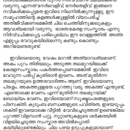
വരുന്നു എന്നത് നേർവെളിവ്, നേർതെളിവ്. ഇങ്ങനെ
നവീകരിക്കപ്പെട്ടതേ ഇവിടെ നിലനിൽക്കുന്നുള്ളു. ഈ
സമൂഹത്തിന്റെ കളങ്ങൾക്കുള്ളിൽ വ്യാപരിച്ച്
അതിജീവിക്കണമെങ്കിൽ ചില ചെത്തിമിനുക്കലുകളും
ആവശ്യമായി വരുന്നു. ഭാരത/കേരള സംസ്കാരം എന്നു
നിർവ്വചിക്കപ്പെട്ട പരിപ്പെല്ലാം ഈ വെള്ളത്തിൽ അത്ര
എളുപ്പം വേവുകയില്ലെന്നു കണ്ടും കൊണ്ടും
അറിയേണ്ടതുണ്ട്.
ഇവിടെയൊരു വേഷം മാറൽ അത്യാവശ്യമാണ്.
അകം പുറം തിരിയലും. അടുത്ത തലമുറയിലേക്ക്
കേരളസംസ്കാരം പകർത്തപ്പെടണമെങ്കിൽ ഇവിടെ
വേവുന്ന പരിപ്പ് കുതിരാൻ ഇടണം. അത് മുതിർന്ന
തലമുറയുടെ ഉത്തരവാദിത്തം ആണ്. ഇവിടെയാണു
പ്രശ്നം. അകത്തുള്ളതേ പുറത്തു വരൂ. അകത്ത് എന്തുണ്ട്,
എന്തൊക്കെ വേണം എന്ന് മുതിർന്ന തലമുറയ്ക്ക്
ബോദ്ധ്യം വേണം. ഇവിടെയാണ് സൂക്ഷ്മാംശങ്ങളുടെ
പ്രസക്തി. കുടുംബ ബന്ധങ്ങളുടെ പവിത്രത, ഇഴയടുപ്പം
ശക്തി ഇവയൊക്കെ വീട്ടിൽ വേവിച്ചെടുത്തത് ഉണ്ടെങ്കിലേ
പുറത്ത് വിളമ്പാൻ പറ്റൂ. നൂറ്റാണ്ടുകളുടെ ശർക്കരയിൽ
വിളയിച്ചെടുത്ത സംസ്കാര അവിൽപ്പൊതി
കയ്യിലുണ്ടെങ്കിലും ചില പഴയ ഉടുപ്പുകളുമായാണ്