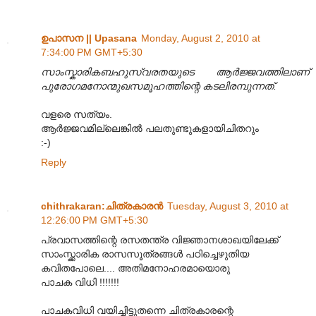
ഉപാസന || Upasana
Monday, August 2, 2010 at
7:34:00 PM GMT+5:30
സാംസ്കാരികബഹുസ്വരതയുടെ ആർജ്ജവത്തിലാണ്
പുരോഗമനോന്മുഖസമൂഹത്തിന്റെ കടലിരമ്പുന്നത്.
വളരെ സത്യം.
ആര്‍ജ്ജവമില്ലെങ്കില്‍ പലതുണ്ടുകളായിചിതറും
:-)
Reply
chithrakaran:ചിത്രകാരന്‍
Tuesday, August 3, 2010 at
12:26:00 PM GMT+5:30
പ്രവാസത്തിന്റെ രസതന്ത്ര വിജ്ഞാനശാഖയിലേക്ക്
സാംസ്ക്കാരിക രാസസൂത്രങ്ങള്‍ പഠിച്ചെഴുതിയ
കവിതപോലെ.... അതിമനോഹരമായൊരു
പാചക വിധി !!!!!!!
പാചകവിധി വയിച്ചിട്ടുതന്നെ ചിത്രകാരന്റെ