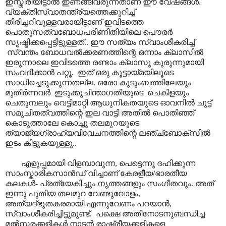
ഇസ്തിരിയിട്ടാൽ ഇണങ്ങിവരുന്നതാണ് ഈ വേഷങ്ങൾ.
വ്യക്തിസ്വാതന്ത്ര്യത്തെക്കുറിച്ച്
തിരിച്ചറിവുള്ളവരായിട്ടാണ് ഇവിടത്തെ
പൊതുസത്വബോധപരിണിതിയിലെ പൌരർ
സൃഷ്ടിക്കപ്പെട്ടിട്ടുള്ളത്.. ഈ സത്യം സ്വാംശീകരിച്ച്
സ്വന്തം ബോധവൽക്കരണത്തിന്റെ ഒന്നാം ക്ലാസിൽ
ഇരുന്നാലെ ഇവിടത്തെ രണ്ടാം ക്ലാസു കുരുന്നുമായി
സംവദിക്കാൻ പറ്റൂ. ഇത് ഒരു കൂട്ടായ്മയിലൂടെ
സാധിച്ചെടുക്കുന്നതല്ല. ഒരോ കുടുംബത്തിലേയും
മുതിർന്നവർ ഇടുക്കുചിന്താഗതിയുടെ ചെകിളയും
ചെതുമ്പലും വെട്ടിമാറ്റി ആധുനികതയുടെ ഓവനിൽ ചുട്ട്
സമുചിതത്വത്തിന്റെ ഇല വാട്ടി അതിൽ പൊതിഞ്ഞ്
കൊടുത്താലേ കൊച്ചു തലമുറയുടെ
ത്യാജ്യഗ്രാഹ്യവിവേചനത്തിന്റെ ലഞ്ച്ബോക്സിൽ
ഇടം കിട്ടുകയുള്ളു..
എളുപ്പമായി വിളമ്പാവുന്ന, പെട്ടെന്നു ദഹിക്കുന്ന
സാംസ്കാരികസാൻഡ് വിച്ചാണ് കേരളീയ/ഭാരതീയ
കലകൾ- പ്രത്യേകിച്ചും നൃത്തങ്ങളും സംഗീതവും. അത്
ഇന്നു പുതിയ തലമുറ വേണ്ടുവോളം,
അത്യദ്ഭുതകരമായി എന്നുവേണം പറയാൻ,
സ്വാംശീകരിച്ചിട്ടുമുണ്ട്. പക്ഷെ അതിനോടനുബന്ധിച്ച
മൽസരക്കളികൾ നാടൻ രാഷ്ട്രീയക്കളികളെ