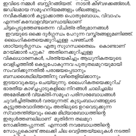
ഇവിടെ നമ്മൾ ബസ്സിറങ്ങിയത്. നാടൻ കീഴ്വഴക്കങ്ങ്ങൾ,
ജഡിലമായ സമൂഹനിയമങ്ങളും ശീലങ്ങളും,
നവീകരിക്കാൻ കൂട്ടാക്കാത്ത പൊതുബോധം, വിവാഹം
എന്നത് കമ്പോളവ്യവസ്ഥയിലാണ്
ചിട്ടപ്പെടുത്തേണ്ടതെന്ന വിചിത്ര തീരുമാനങ്ങൾ
ഇവയുടെ ഒക്കെ ദുർഗ്ഗന്ധം പേറുന്ന വസ്ത്രങ്ങളുമണിഞ്ഞ്.
ലൈംഗികതെയെക്കുറിച്ചുള്ള പഴഞ്ചൻ
ശാഠ്യദുർഗ്ഗന്ധം എതു സുഗന്ധതൈലം കൊണ്ടാണ്
മറയ്ക്കാൻ പറ്റുക? അതിനെക്കുറിച്ചുള്ള
വികലധാരണകൾ, പ്രത്യേകിച്ചും ആധുനികതയുടെ
വെളിച്ചത്തിൽ കെട്ടുപോകുന്നവ പുതുതലമുറയുമായി
സംവദിക്കുന്നതിൽ പരാജയപ്പെടാനും
ബന്ധശൈഥില്യത്തിനു വഴിതെളിയ്ക്കാനും
ഇടയാവുകയും ചെയ്യുന്നു. ലൈംഗികതയെക്കുറിച്
ഭാരതീയ കാഴ്ച്ചപ്പാടുകളിലെ നിറങ്ങൾ ചാലിച്ചല്ല
അമേരിക്കൻ വ്യക്തി-സമൂഹ പരിസരബോധങ്ങൾ
ചുവർച്ചിത്രങ്ങൾ വരയുന്നത്. കുടുംബാ‍ംഗങ്ങളുടെ
കൂട്ടുത്തരവാദിത്തവും അതിലൂടെ ഉറവെടുക്കുന്ന
സ്വാതന്ത്ര്യവും ഒക്കെ മിഥ്യാബോധത്തിന്റെ
ഇരുൾത്തണലിലാണ് മുതിർന്ന തലമുറ
നോക്കിത്തപ്പുന്നത്. എന്നാൽ നവബോധത്തിന്റെ
സോപ്പുകൊണ്ട് അലക്കി ചില വെട്ടിത്തയ്യലുകൾ നടത്തി