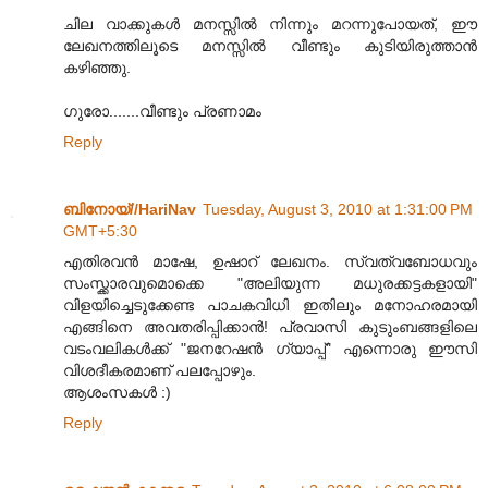
ചില വാക്കുകള്‍ മനസ്സില്‍ നിന്നും മറന്നുപോയത്, ഈ
ലേഖനത്തിലൂടെ മനസ്സില്‍ വീണ്ടും കുടിയിരുത്താന്‍
കഴിഞ്ഞു.
ഗുരോ.......വീണ്ടും പ്രണാമം
Reply
ബിനോയ്//HariNav
Tuesday, August 3, 2010 at 1:31:00 PM
GMT+5:30
എതിരവന്‍ മാഷേ, ഉഷാറ് ലേഖനം. സ്വത്വബോധവും
സംസ്ക്കാരവുമൊക്കെ "അലിയുന്ന മധുരക്കട്ടകളായി"
വിളയിച്ചെടുക്കേണ്ട പാചകവിധി ഇതിലും മനോഹരമായി
എങ്ങിനെ അവതരിപ്പിക്കാന്‍! പ്രവാസി കുടും‌ബങ്ങളിലെ
വടം‌വലികള്‍ക്ക് "ജനറേഷന്‍ ഗ്യാപ്പ്" എന്നൊരു ഈസി
വിശദീകരമാണ് പലപ്പോഴും.
ആശംസകള്‍ :)
Reply