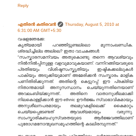
Reply
എതിരന്‍ കതിരവന്‍
Thursday, August 5, 2010 at
6:31:00 AM GMT+5:30
വഷളഞേക്കേ:
കൃത്യമായി പറഞ്ഞിട്ടുണ്ടല്ലൊ മൂന്നാംഖണ്ഡിക.
ശ്രദ്ധിച്ചില്ല അല്ലെ? ഇതാ വാചകങ്ങൾ:
“സംസ്കാരസമന്വയം അതുകൊണ്ടു തന്നെ ആവശ്യവും
നിൽനിൽ‌പ്പിനുള്ള വളവുമാവുകയാണ്. വന്നിറങ്ങിയവരുടെ
പ്രതിഭയും വിശിഷ്ടസംസ്കൃതിയും ഇഷ്ടികക്കല്ലുകൾ
പാകിയും അടുക്കിയുമാണ് അമേരിക്കൻ സംസ്കാരം മാളിക
പണിതിരിക്കുന്നത്. അതിന്റെ കെട്ടുറപ്പ് ഈ പ്രക്രിയ
നിതാന്തമായി അനുസന്ധാനം ചെയ്യുന്നതിനെയാണ്
അവലംബിയ്ക്കുന്നത്.. അതിനെ വാതാനുശീലമാക്കി
നിലകൊള്ളിക്കാൻ ഈ ethnic ഊർജ്ജം സ്വാഭാവികമായും
അനുശീലനപരമായും തലമുറകളിലെക്ക് കൈമാറ്റം
ചെയ്യപ്പെടേണ്ടത് ആവശ്യമായും വരുന്നു.
സാംസ്കാരികബഹുസ്വരതയുടെ ആർജ്ജവത്തിലാണ്
പുരോഗമനോന്മുഖസമൂഹത്തിന്റെ കടലിരമ്പുന്നത്.“
സംസ്കാരം എന്ന സ്പെക്ട്രത്തിലെ വർണ്ണോജ്വലമായ