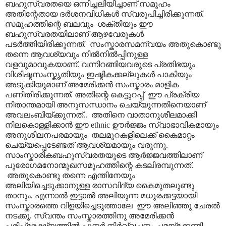
ബഹുസ്വരതയെ ഒന്നിച്ചലിയിച്ചാണ് സമൂഹം
അതിന്റേതായ ദർശനവിധികൾ സ്വരൂപിച്ചിരിക്കുന്നത്.
സമൂഹത്തിന്റെ ബലവും ശക്തിയും ഈ
ബഹുസ്വരതയിലാണ് ആഴവേരുകൾ
പടർത്തിയിരിക്കുന്നത്. സംസ്കാരസമന്വയം അതുകൊണ്ടു
തന്നെ ആവശ്യവും നിൽനിൽ‌പ്പിനുള്ള
വളവുമാവുകയാണ്. വന്നിറങ്ങിയവരുടെ പ്രതിഭയും
വിശിഷ്ടസംസ്കൃതിയും ഇഷ്ടികക്കല്ലുകൾ പാകിയും
അടുക്കിയുമാണ് അമേരിക്കൻ സംസ്കാരം മാളിക
പണിതിരിക്കുന്നത്. അതിന്റെ കെട്ടുറപ്പ് ഈ പ്രക്രിയ
നിതാന്തമായി അനുസന്ധാനം ചെയ്യുന്നതിനെയാണ്
അവലംബിയ്ക്കുന്നത്.. അതിനെ വാതാനുശീലമാക്കി
നിലകൊള്ളിക്കാൻ ഈ ethnic ഊർജ്ജം സ്വാഭാവികമായും
അനുശീലനപരമായും തലമുറകളിലെക്ക് കൈമാറ്റം
ചെയ്യപ്പെടേണ്ടത് ആവശ്യമായും വരുന്നു.
സാംസ്കാരികബഹുസ്വരതയുടെ ആർജ്ജവത്തിലാണ്
പുരോഗമനോന്മുഖസമൂഹത്തിന്റെ കടലിരമ്പുന്നത്.
അതുകൊണ്ടു തന്നെ എന്തിനേയും
അലിയിച്ചെടുക്കാനുള്ള രാസവിദ്യ കൈമുതലുണ്ടു
താനും. എന്നാൽ ഇട്ടാൽ അലിയുന്ന മധുരക്കട്ടയായി
സംസ്കാരത്തെ വിളയിച്ചെടുത്താലേ ഈ അലിഞ്ഞു ചേരൽ
നടക്കൂ. സ്വന്തം സംസ്കാരത്തിനു അമേരിക്കൻ
പരിപ്രേക്ഷ്യത്തിൽ പുനർ നിർവ്വചനം ചമയ്ക്കേണ്ടി