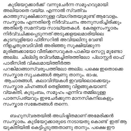
കുടിയേറ്റക്കാർക്ക് വന്നുചേർന്ന സമൂഹവുമായി
അലിയാതെ വയ്യ. എന്നാൽ സ്വത്വം
കാത്തുസൂക്ഷിക്കാനുള്ള വ്യഗ്രതയുമുണ്ട് ആവോളം.
സംസ്കാരം എന്നതിന്റെ നിർവ്വചനം അനുസരിച്ചിരിക്കും
അതിന്റെ സമന്വയ സാദ്ധ്യതകൾ. കേരളസംസ്കാരം
നിർവ്വചിക്കപ്പെടുന്നത് അടുക്കളയലമാരിയിലെ
കുടമ്പുളിയോ ഫ്രീസറിൽ അവിയലിനു വേണ്ടി
നീളച്ചതുരവടിവിൽ അരിഞ്ഞു സൂക്ഷിയ്ക്കുന്ന
മുരിങ്ങക്കായോ വീതിക്കസവുകര പാകിയ സെറ്റു മുണ്ടോ
അല്ല. ചില്ലിട്ട രവിവർമ്മച്ചിത്രത്തിലോ പ്ലാ‍സ്റ്റർ ഓഫ്
പാരീസിൽ വികലമായിത്തീർത്ത
പറങ്കിമാങ്ങാസ്വരൂപത്തിലോ അല്ല. പക്ഷെ ഇതൊക്കെ
സംസ്കാര സൂചകങ്ങൾ ആണു താനും. ഭാഷ,
ആചാരങ്ങൾ, കലാവിദ്യകൾ ഇവയിലൊക്കെയും
സംസ്കാര ചിഹ്നങ്ങൾ തെളിഞ്ഞു വിളങ്ങുകയാണ്.
വ്യക്തി, കുടുംബം, സമൂഹം എന്നിവ തമ്മിലുള്ള
പാരസ്പര്യവും ഇഴചേർക്കുന്ന മാനസികനിലകളും
സംസ്കാര സങ്കേതങ്ങൾ തന്നെ.
ബഹുസ്വരതയിൽ അധിഷ്ഠിതമാണ് അമേരിക്കൻ
സംസ്കാരം. കുടിയേറ്റക്കാരുടെ നാടായതു കൊണ്ട് ഇത് ആ
യുക്തിയിൽ കെട്ടിപ്പടുത്തതാണു താനും. പക്ഷെ ഈ