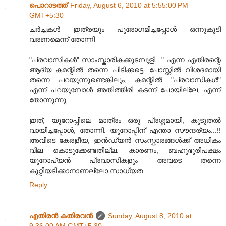
പൊറാടത്ത്
Friday, August 6, 2010 at 5:55:00 PM
GMT+5:30
ചര്‍ച്ചകള്‍ ഇത്രയും പുരോഗമിച്ചപ്പോള്‍ ഒന്നുകൂടി
വരണമെന്ന് തോന്നി
"പ്രവാസികൾ" സാംസ്കാരികക്കുടമ്പുളി..." എന്ന എതിരന്റെ
ആദ്യ കമന്റില്‍ തന്നെ പിടിക്കട്ടെ. പോസ്റ്റില്‍ വിശദമായി
തന്നെ പറയുന്നുണ്ടെങ്കിലും, കമന്റില്‍ "പ്രവാസികൾ"
എന്ന് പറയുമ്പോള്‍ അതിത്തിരി കടന്ന് പോയില്ലേ, എന്ന്
തോന്നുന്നു.
ഇത്, യൂറോപ്പിലെ മാത്രം ഒരു പ്രശ്നമായി, കൂടുതല്‍
വായിച്ചപ്പോള്‍, തോന്നി. യൂറോപ്പിന്‌ എന്താ സൗന്ദര്യം...!!
അവിടെ കേരളീയ, ഇന്‍ഡ്യന്‍ സംസ്കാരങ്ങള്‍ക്ക് അധികം
വില കൊടുക്കേണ്ടതില്ല. കാരണം, ബഹുഭൂരിപക്ഷം
യൂറോപ്യന്‍ പ്രവാസികളും അവടെ തന്നെ
കുറ്റിയടിക്കാനാണല്ലോ സാധ്യത....
Reply
എതിരന്‍ കതിരവന്‍
Sunday, August 8, 2010 at
9:36:00 AM GMT+5:30