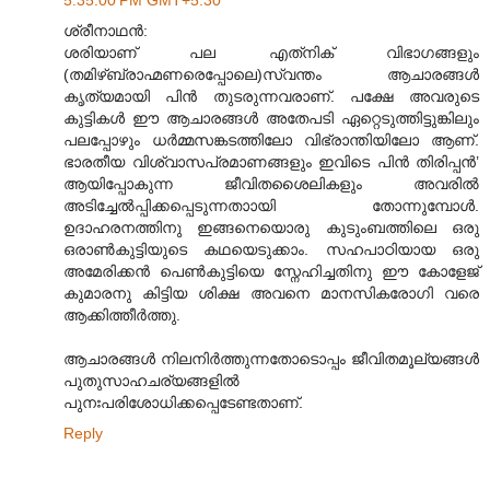
ശ്രീനാഥൻ:
ശരിയാണ് പല എത്‌നിക് വിഭാഗങ്ങളും
(തമിഴ്ബ്രാഹ്മണരെപ്പോലെ)സ്വന്തം ആചാരങ്ങൾ
കൃത്യമായി പിൻ തുടരുന്നവരാണ്. പക്ഷേ അവരുടെ
കുട്ടികൾ ഈ ആചാരങ്ങൾ അതേപടി ഏറ്റെടുത്തിട്ടുങ്കിലും
പലപ്പോഴും ധർമ്മസങ്കടത്തിലോ വിഭ്രാന്തിയിലോ ആണ്.
ഭാരതീയ വിശ്വാസപ്രമാണങ്ങളും ഇവിടെ പിൻ തിരിപ്പൻ’
ആയിപ്പോകുന്ന ജീവിതശൈലികളും അവരിൽ
അടിച്ചേൽ‌പ്പിക്കപ്പെടുന്നതാ‍ായി തോന്നുമ്പോൾ.
ഉദാഹരനത്തിനു ഇങ്ങനെയൊരു കുടുംബത്തിലെ ഒരു
ഒരാൺകുട്ടിയുടെ കഥയെടുക്കാം. സഹപാഠിയായ ഒരു
അമേരിക്കൻ പെൺകുട്ടിയെ സ്നേഹിച്ചതിനു ഈ കോളേജ്
കുമാരനു കിട്ടിയ ശിക്ഷ അവനെ മാനസികരോഗി വരെ
ആക്കിത്തീർത്തു.
ആചാരങ്ങൾ നിലനിർത്തുന്നതോടൊപ്പം ജീവിതമൂല്യങ്ങൾ
പുതുസാഹചര്യങ്ങളിൽ
പുനഃപരിശോധിക്കപ്പെടേണ്ടതാണ്.
Reply