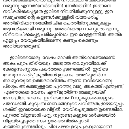
വരുന്നു എന്നത് നേർവെളിവ്, നേർതെളിവ്. ഇങ്ങനെ
നവീകരിക്കപ്പെട്ടതേ ഇവിടെ നിലനിൽക്കുന്നുള്ളു. ഈ
സമൂഹത്തിന്റെ കളങ്ങൾക്കുള്ളിൽ വ്യാപരിച്ച്
അതിജീവിക്കണമെങ്കിൽ ചില ചെത്തിമിനുക്കലുകളും
ആവശ്യമായി വരുന്നു. ഭാരത/കേരള സംസ്കാരം എന്നു
നിർവ്വചിക്കപ്പെട്ട പരിപ്പെല്ലാം ഈ വെള്ളത്തിൽ അത്ര
എളുപ്പം വേവുകയില്ലെന്നു കണ്ടും കൊണ്ടും
അറിയേണ്ടതുണ്ട്.
ഇവിടെയൊരു വേഷം മാറൽ അത്യാവശ്യമാണ്.
അകം പുറം തിരിയലും. അടുത്ത തലമുറയിലേക്ക്
കേരളസംസ്കാരം പകർത്തപ്പെടണമെങ്കിൽ ഇവിടെ
വേവുന്ന പരിപ്പ് കുതിരാൻ ഇടണം. അത് മുതിർന്ന
തലമുറയുടെ ഉത്തരവാദിത്തം ആണ്. ഇവിടെയാണു
പ്രശ്നം. അകത്തുള്ളതേ പുറത്തു വരൂ. അകത്ത് എന്തുണ്ട്,
എന്തൊക്കെ വേണം എന്ന് മുതിർന്ന തലമുറയ്ക്ക്
ബോദ്ധ്യം വേണം. ഇവിടെയാണ് സൂക്ഷ്മാംശങ്ങളുടെ
പ്രസക്തി. കുടുംബ ബന്ധങ്ങളുടെ പവിത്രത, ഇഴയടുപ്പം
ശക്തി ഇവയൊക്കെ വീട്ടിൽ വേവിച്ചെടുത്തത് ഉണ്ടെങ്കിലേ
പുറത്ത് വിളമ്പാൻ പറ്റൂ. നൂറ്റാണ്ടുകളുടെ ശർക്കരയിൽ
വിളയിച്ചെടുത്ത സംസ്കാര അവിൽപ്പൊതി
കയ്യിലുണ്ടെങ്കിലും ചില പഴയ ഉടുപ്പുകളുമായാണ്