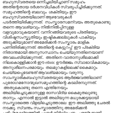
ബഹുസ്വരതയെ ഒന്നിച്ചലിയിച്ചാണ് സമൂഹം
അതിന്റേതായ ദർശനവിധികൾ സ്വരൂപിച്ചിരിക്കുന്നത്.
സമൂഹത്തിന്റെ ബലവും ശക്തിയും ഈ
ബഹുസ്വരതയിലാണ് ആഴവേരുകൾ
പടർത്തിയിരിക്കുന്നത്. സംസ്കാരസമന്വയം അതുകൊണ്ടു
തന്നെ ആവശ്യവും നിൽനിൽ‌പ്പിനുള്ള
വളവുമാവുകയാണ്. വന്നിറങ്ങിയവരുടെ പ്രതിഭയും
വിശിഷ്ടസംസ്കൃതിയും ഇഷ്ടികക്കല്ലുകൾ പാകിയും
അടുക്കിയുമാണ് അമേരിക്കൻ സംസ്കാരം മാളിക
പണിതിരിക്കുന്നത്. അതിന്റെ കെട്ടുറപ്പ് ഈ പ്രക്രിയ
നിതാന്തമായി അനുസന്ധാനം ചെയ്യുന്നതിനെയാണ്
അവലംബിയ്ക്കുന്നത്.. അതിനെ വാതാനുശീലമാക്കി
നിലകൊള്ളിക്കാൻ ഈ ethnic ഊർജ്ജം സ്വാഭാവികമായും
അനുശീലനപരമായും തലമുറകളിലെക്ക് കൈമാറ്റം
ചെയ്യപ്പെടേണ്ടത് ആവശ്യമായും വരുന്നു.
സാംസ്കാരികബഹുസ്വരതയുടെ ആർജ്ജവത്തിലാണ്
പുരോഗമനോന്മുഖസമൂഹത്തിന്റെ കടലിരമ്പുന്നത്.
അതുകൊണ്ടു തന്നെ എന്തിനേയും
അലിയിച്ചെടുക്കാനുള്ള രാസവിദ്യ കൈമുതലുണ്ടു
താനും. എന്നാൽ ഇട്ടാൽ അലിയുന്ന മധുരക്കട്ടയായി
സംസ്കാരത്തെ വിളയിച്ചെടുത്താലേ ഈ അലിഞ്ഞു ചേരൽ
നടക്കൂ. സ്വന്തം സംസ്കാരത്തിനു അമേരിക്കൻ
പരിപ്രേക്ഷ്യത്തിൽ പുനർ നിർവ്വചനം ചമയ്ക്കേണ്ടി