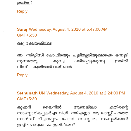
ഇല്ലേ?
Reply
Suraj
Wednesday, August 4, 2010 at 5:47:00 AM
GMT+5:30
ഒരു രക്ഷയുമില്ല!
ആ നർഗ്ഗീസീ കോഫ്തയും പുളിശ്ശേരിയുമൊക്കെ ഒന്നൂടി
നുണഞ്ഞു..... കുറച്ച് പരിപ്പെടുക്കുന്നു ഇതിൽ
നിന്ന്.....കുതിരാൻ വയ്ക്കാൻ.
Reply
Sethunath UN
Wednesday, August 4, 2010 at 2:24:00 PM
GMT+5:30
കുക്കറി ലൈനി‌ല്‍ ആണ‌ല്ലോ എതിരന്റെ
സാംസ്കാരികപ്പക‌ര്‍ച്ചാ വി‌ധി. ന‌മിച്ചണ്ണാ. ആ ലാസ്റ്റ് പറഞ്ഞ
സാ‌ന്‍ഡ് വിച്ചിനപ്പറം പോ‌യി ‌സംസ്കാര‌ം സ‌ംസ്കരിക്കാന്‍
ഇ‌ച്ചിര പാടുപെടും. ഇല്ല്യോ?