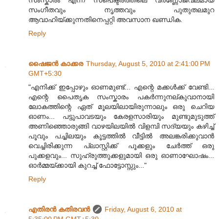
സംഗീതവും നൃത്തവും പുതുതലമുറ
ആവാഹിയ്ക്കുന്നതിനെപ്പറ്റി അവസാന ഖണ്ഡിക.
Reply
ഷൈജൻ കാക്കര
Thursday, August 5, 2010 at 2:41:00 PM
GMT+5:30
"എനിക്ക്‌ ഇപ്പോഴും ഓണമുണ്ട്... എന്റെ മക്കൾക്ക്‌ വേണ്ടി...
എന്റെ പൈതൃക സംസ്കാരം പകർന്നുനല്കുവാനായി
ലോകത്തിന്റെ ഏത്‌ മൂലയിലായിരുന്നാലും ഒരു ചെറിയ
ഓണം... പട്ടുപാവടയും കേരളസാരിയും മുണ്ടുമുടുത്ത്‌
അണിഞ്ഞൊരുങ്ങി വാഴയിലയിൽ വിളമ്പി സദ്യയും കഴിച്ച്‌
പൂവും പച്ചിലയും കൂട്ടത്തിൽ വീട്ടിൽ അലങ്കരിക്കുവാൻ
വെച്ചിരിക്കുന്ന പ്ലാസ്റ്റിക്ക്‌ പൂക്കളും ചേർത്ത്‌ ഒരു
പുക്കളവും... സുഹ്രുത്തുക്കളുമായി ഒരു ഓണാഘോഷം...
ഓർമ്മയ്ക്കായി കുറച്ച്‌ ഫോട്ടോസ്സും..."
Reply
എതിരന്‍ കതിരവന്‍
Friday, August 6, 2010 at
5:35:00 PM GMT+5:30