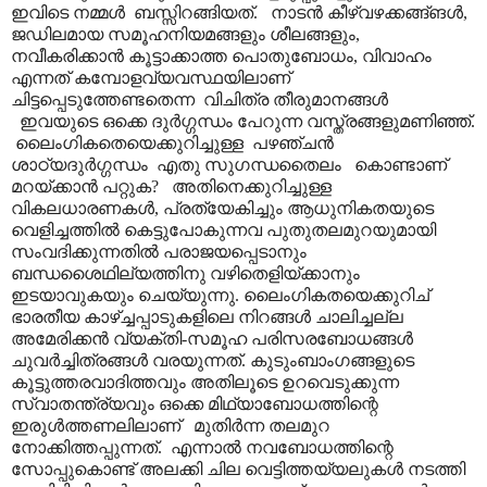
ഇവിടെ നമ്മൾ ബസ്സിറങ്ങിയത്. നാടൻ കീഴ്വഴക്കങ്ങ്ങൾ,
ജഡിലമായ സമൂഹനിയമങ്ങളും ശീലങ്ങളും,
നവീകരിക്കാൻ കൂട്ടാക്കാത്ത പൊതുബോധം, വിവാഹം
എന്നത് കമ്പോളവ്യവസ്ഥയിലാണ്
ചിട്ടപ്പെടുത്തേണ്ടതെന്ന വിചിത്ര തീരുമാനങ്ങൾ
ഇവയുടെ ഒക്കെ ദുർഗ്ഗന്ധം പേറുന്ന വസ്ത്രങ്ങളുമണിഞ്ഞ്.
ലൈംഗികതെയെക്കുറിച്ചുള്ള പഴഞ്ചൻ
ശാഠ്യദുർഗ്ഗന്ധം എതു സുഗന്ധതൈലം കൊണ്ടാണ്
മറയ്ക്കാൻ പറ്റുക? അതിനെക്കുറിച്ചുള്ള
വികലധാരണകൾ, പ്രത്യേകിച്ചും ആധുനികതയുടെ
വെളിച്ചത്തിൽ കെട്ടുപോകുന്നവ പുതുതലമുറയുമായി
സംവദിക്കുന്നതിൽ പരാജയപ്പെടാനും
ബന്ധശൈഥില്യത്തിനു വഴിതെളിയ്ക്കാനും
ഇടയാവുകയും ചെയ്യുന്നു. ലൈംഗികതയെക്കുറിച്
ഭാരതീയ കാഴ്ച്ചപ്പാടുകളിലെ നിറങ്ങൾ ചാലിച്ചല്ല
അമേരിക്കൻ വ്യക്തി-സമൂഹ പരിസരബോധങ്ങൾ
ചുവർച്ചിത്രങ്ങൾ വരയുന്നത്. കുടുംബാ‍ംഗങ്ങളുടെ
കൂട്ടുത്തരവാദിത്തവും അതിലൂടെ ഉറവെടുക്കുന്ന
സ്വാതന്ത്ര്യവും ഒക്കെ മിഥ്യാബോധത്തിന്റെ
ഇരുൾത്തണലിലാണ് മുതിർന്ന തലമുറ
നോക്കിത്തപ്പുന്നത്. എന്നാൽ നവബോധത്തിന്റെ
സോപ്പുകൊണ്ട് അലക്കി ചില വെട്ടിത്തയ്യലുകൾ നടത്തി