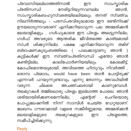
പ്രവാസിയല്ലാത്തതിനാല്‍ ഈ സാംസ്കാരിക
പ്രതിസന്ധി നേരിട്ടറിയുന്നവനല്ല ഞാന്‍,
സാംസ്കാരികബഹുസ്വരതയിലലിയലും തനത് സ്വത്വം
നിലനിര്‍ത്തലും - പരസ്പരവിരുദ്ധമായ ഈ രണ്ടിനിടക്ക്
ഊയലാടുന്നവരാണ് എനിക്കറിയാവുന്ന പല അമേരിക്കന്‍
മലയാളികളും , ഗള്‍ഫുകാരെ ഈ പ്രശ്നം അലട്ടുന്നില്ല,
ഗള്‍ഫ് അവരുടെ ആന്തരിക ജീവിതത്തെ കാര്യമായി
സ്പര്‍ ശിക്കുന്നില്ല. പക്ഷേ എനിക്കറിയാവുന്ന തമിഴ്
ബ്രാഹ്മണകുടുംബത്തിലെ ( പാലക്കാട്ടാണു ഞാന്‍ )
കുട്ടികള്‍ക്ക് ഈ സ്വത്വപ്രതിസന്ധി എന്തോ ഞാന്‍
കണ്ടിട്ടില്ല, കാലിഫോര്‍ണിയയിലും കോലമിട്ട്,
കോഫിമൊന്തയുമായി, അവിടത്തെ ഹിന്ദുവും നിവര്‍ത്തി ,
രൊമ്പ പ്രമാദം, would have been താന്‍ പോട്ടിരുക്ക്
എന്നവര്‍ പറയുന്നുണ്ടാവും എന്നു തോന്നും അവധിയില്‍
വരുന്ന ചിലരെ അചഞ്ചലരായി കാണുമ്പോള്‍.
തലമുറകള്‍ തമ്മിലൊരു പ്രശ്നം ഇല്ലാത്ത പോലെ. ഞാന്‍
ശരിയായിരിക്കണമെന്നില്ല, എന്റേത് ചെറിയൊരു
പോപ്പുലേഷനില്‍ നിന്ന് സാമ്പിള്‍ ചെയ്ത ഡേറ്റയാണ്.
ലേഖനം ഗൗരവമായി വളരെ സങ്കീര്‍ണ്ണമായ, അമേരിക്കന്‍
മലയാളികളുടെ തലമുറകളുടെ ഈ പ്രശ്നത്തെ,
സമീപിച്ചിരിക്കുന്നു.
Reply