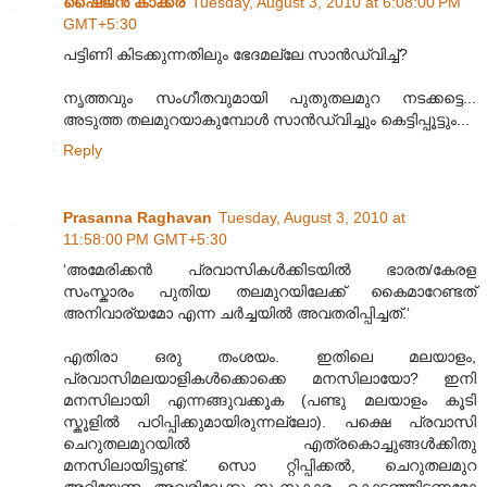
ഷൈജൻ കാക്കര
Tuesday, August 3, 2010 at 6:08:00 PM
GMT+5:30
പട്ടിണി കിടക്കുന്നതിലും ഭേദമല്ലേ സാൻഡ്‌വിച്ച്‌?
നൃത്തവും സംഗീതവുമായി പുതുതലമുറ നടക്കട്ടെ...
അടുത്ത തലമുറയാകുമ്പോൾ സാൻഡ്‌വിച്ചും കെട്ടിപ്പൂട്ടും...
Reply
Prasanna Raghavan
Tuesday, August 3, 2010 at
11:58:00 PM GMT+5:30
‘അമേരിക്കൻ പ്രവാസികൾക്കിടയിൽ ഭാരത/കേരള
സംസ്കാരം പുതിയ തലമുറയിലേക്ക് കൈമാറേണ്ടത്
അനിവാര്യമോ എന്ന ചർച്ചയിൽ അവതരിപ്പിച്ചത്.‘
എതിരാ ഒരു തംശയം. ഇതിലെ മലയാളം,
പ്രവാസിമലയാളികള്‍ക്കൊക്കെ മനസിലായോ? ഇനി
മനസിലായി എന്നങ്ങുവക്കൂക (പണ്ടു മലയാളം കൂടി
സ്കൂളില്‍ പഠിപ്പിക്കുമായിരുന്നല്ലോ). പക്ഷെ പ്രവാസി
ചെറുതലമുറയില്‍ എത്രകൊച്ചുങ്ങള്‍ക്കിതു
മനസിലായിട്ടുണ്ട്. സൊ റ്റിപ്പിക്കല്‍, ചെറുതലമുറ