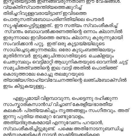
ഇസ്തിരിയിട്ടാൽ ഇണങ്ങിവരുന്നതാണ് ഈ വേഷങ്ങൾ.
വ്യക്തിസ്വാതന്ത്ര്യത്തെക്കുറിച്ച്
തിരിച്ചറിവുള്ളവരായിട്ടാണ് ഇവിടത്തെ
പൊതുസത്വബോധപരിണിതിയിലെ പൌരർ
സൃഷ്ടിക്കപ്പെട്ടിട്ടുള്ളത്.. ഈ സത്യം സ്വാംശീകരിച്ച്
സ്വന്തം ബോധവൽക്കരണത്തിന്റെ ഒന്നാം ക്ലാസിൽ
ഇരുന്നാലെ ഇവിടത്തെ രണ്ടാം ക്ലാസു കുരുന്നുമായി
സംവദിക്കാൻ പറ്റൂ. ഇത് ഒരു കൂട്ടായ്മയിലൂടെ
സാധിച്ചെടുക്കുന്നതല്ല. ഒരോ കുടുംബത്തിലേയും
മുതിർന്നവർ ഇടുക്കുചിന്താഗതിയുടെ ചെകിളയും
ചെതുമ്പലും വെട്ടിമാറ്റി ആധുനികതയുടെ ഓവനിൽ ചുട്ട്
സമുചിതത്വത്തിന്റെ ഇല വാട്ടി അതിൽ പൊതിഞ്ഞ്
കൊടുത്താലേ കൊച്ചു തലമുറയുടെ
ത്യാജ്യഗ്രാഹ്യവിവേചനത്തിന്റെ ലഞ്ച്ബോക്സിൽ
ഇടം കിട്ടുകയുള്ളു..
എളുപ്പമായി വിളമ്പാവുന്ന, പെട്ടെന്നു ദഹിക്കുന്ന
സാംസ്കാരികസാൻഡ് വിച്ചാണ് കേരളീയ/ഭാരതീയ
കലകൾ- പ്രത്യേകിച്ചും നൃത്തങ്ങളും സംഗീതവും. അത്
ഇന്നു പുതിയ തലമുറ വേണ്ടുവോളം,
അത്യദ്ഭുതകരമായി എന്നുവേണം പറയാൻ,
സ്വാംശീകരിച്ചിട്ടുമുണ്ട്. പക്ഷെ അതിനോടനുബന്ധിച്ച
മൽസരക്കളികൾ നാടൻ രാഷ്ട്രീയക്കളികളെ