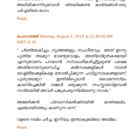
അലിയിക്കാനിടുമ്പോൾ ശ്രദ്ധിക്കേണ്ട കാര്യങ്ങൾ-ഒരു
ചർച്ചയിലെ ഭാഗം
Reply
പൊറാടത്ത്
Monday, August 2, 2010 at 11:48:00 AM
GMT+5:30
" പ്രത്യേകിച്ചും നൃത്തങ്ങളും സംഗീതവും. അത് ഇന്നു
പുതിയ തലമുറ വേണ്ടുവോളം, അത്യദ്ഭുതകരമായി
എന്നുവേണം പറയാൻ, സ്വാംശീകരിച്ചിട്ടുമുണ്ട്. പക്ഷെ
അതിനോടനുബന്ധിച്ച മൽസരക്കളികൾ നാടൻ
രാഷ്ട്രീയക്കളികളെ തോൽ‌പ്പിക്കുന്ന ചവിട്ടുനാടകങ്ങളാണ്.
പുതുതലമുറ ഇതിൽ‌പ്പെടാൻ വൈമനസ്യം
കാണിച്ചെങ്കിൽ നമ്മൾ ഒരുക്കുന്ന സംസ്കാരവിളമ്പൽ
സദ്യയിൽ അവർ പങ്കുചേരുന്നില്ലെന്നു സാരം."
അമേരിക്കന്‍ പ്രവാസികല്‍ക്കിടയില്‍ മാത്രമല്ല,
എല്ലായിടത്തും കാണുന്ന ഒന്ന്.
വളരെ നല്ല ചര്‍ച്ച. ഇനിയും ഉണ്ടാകുമല്ലോ അല്ലേ..
Reply