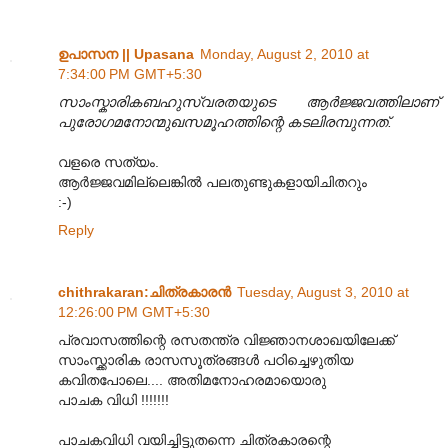
ഉപാസന || Upasana
Monday, August 2, 2010 at
7:34:00 PM GMT+5:30
സാംസ്കാരികബഹുസ്വരതയുടെ ആർജ്ജവത്തിലാണ്
പുരോഗമനോന്മുഖസമൂഹത്തിന്റെ കടലിരമ്പുന്നത്.
വളരെ സത്യം.
ആര്‍ജ്ജവമില്ലെങ്കില്‍ പലതുണ്ടുകളായിചിതറും
:-)
Reply
chithrakaran:ചിത്രകാരന്‍
Tuesday, August 3, 2010 at
12:26:00 PM GMT+5:30
പ്രവാസത്തിന്റെ രസതന്ത്ര വിജ്ഞാനശാഖയിലേക്ക്
സാംസ്ക്കാരിക രാസസൂത്രങ്ങള്‍ പഠിച്ചെഴുതിയ
കവിതപോലെ.... അതിമനോഹരമായൊരു
പാചക വിധി !!!!!!!
പാചകവിധി വയിച്ചിട്ടുതന്നെ ചിത്രകാരന്റെ