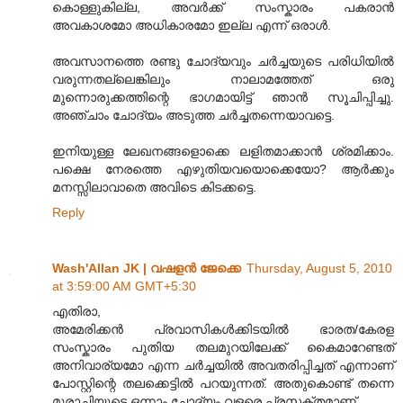
കൊള്ളുകില്ല, അവർക്ക് സംസ്കാരം പകരാൻ
അവകാശമോ അധികാരമോ ഇല്ല എന്ന് ഒരാൾ.
അവസാനത്തെ രണ്ടു ചോദ്യവും ചർച്ചയുടെ പരിധിയിൽ
വരുന്നതല്ലെങ്കിലും നാലാമത്തേത് ഒരു
മുന്നൊരുക്കത്തിന്റെ ഭാഗമായിട്ട് ഞാൻ സൂചിപ്പിച്ചു.
അഞ്ചാം ചോദ്യം അടുത്ത ചർച്ചതന്നെയാവട്ടെ.
ഇനിയുള്ള ലേഖനങ്ങളൊക്കെ ലളിതമാക്കാൻ ശ്രമിക്കാം.
പക്ഷെ നേരത്തെ എഴുതിയവയൊക്കെയോ? ആർക്കും
മനസ്സിലാവാതെ അവിടെ കിടക്കട്ടെ.
Reply
Wash'Allan JK | വഷളന്‍ ജേക്കെ
Thursday, August 5, 2010
at 3:59:00 AM GMT+5:30
എതിരാ,
അമേരിക്കൻ പ്രവാസികൾക്കിടയിൽ ഭാരത/കേരള
സംസ്കാരം പുതിയ തലമുറയിലേക്ക് കൈമാറേണ്ടത്
അനിവാര്യമോ എന്ന ചർച്ചയിൽ അവതരിപ്പിച്ചത് എന്നാണ്
പോസ്റ്റിന്റെ തലക്കെട്ടില്‍ പറയുന്നത്. അതുകൊണ്ട് തന്നെ
മൂരാച്ചിയുടെ ഒന്നാം ചോദ്യം വളരെ പ്രസക്തമാണ്.