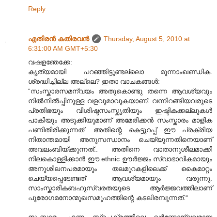
Reply
എതിരന്‍ കതിരവന്‍
Thursday, August 5, 2010 at
6:31:00 AM GMT+5:30
വഷളഞേക്കേ:
കൃത്യമായി പറഞ്ഞിട്ടുണ്ടല്ലൊ മൂന്നാംഖണ്ഡിക.
ശ്രദ്ധിച്ചില്ല അല്ലെ? ഇതാ വാചകങ്ങൾ:
“സംസ്കാരസമന്വയം അതുകൊണ്ടു തന്നെ ആവശ്യവും
നിൽനിൽ‌പ്പിനുള്ള വളവുമാവുകയാണ്. വന്നിറങ്ങിയവരുടെ
പ്രതിഭയും വിശിഷ്ടസംസ്കൃതിയും ഇഷ്ടികക്കല്ലുകൾ
പാകിയും അടുക്കിയുമാണ് അമേരിക്കൻ സംസ്കാരം മാളിക
പണിതിരിക്കുന്നത്. അതിന്റെ കെട്ടുറപ്പ് ഈ പ്രക്രിയ
നിതാന്തമായി അനുസന്ധാനം ചെയ്യുന്നതിനെയാണ്
അവലംബിയ്ക്കുന്നത്.. അതിനെ വാതാനുശീലമാക്കി
നിലകൊള്ളിക്കാൻ ഈ ethnic ഊർജ്ജം സ്വാഭാവികമായും
അനുശീലനപരമായും തലമുറകളിലെക്ക് കൈമാറ്റം
ചെയ്യപ്പെടേണ്ടത് ആവശ്യമായും വരുന്നു.
സാംസ്കാരികബഹുസ്വരതയുടെ ആർജ്ജവത്തിലാണ്
പുരോഗമനോന്മുഖസമൂഹത്തിന്റെ കടലിരമ്പുന്നത്.“
സംസ്കാരം എന്ന സ്പെക്ട്രത്തിലെ വർണ്ണോജ്വലമായ