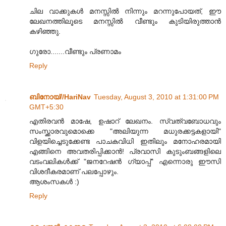
ചില വാക്കുകള്‍ മനസ്സില്‍ നിന്നും മറന്നുപോയത്, ഈ
ലേഖനത്തിലൂടെ മനസ്സില്‍ വീണ്ടും കുടിയിരുത്താന്‍
കഴിഞ്ഞു.
ഗുരോ.......വീണ്ടും പ്രണാമം
Reply
ബിനോയ്//HariNav
Tuesday, August 3, 2010 at 1:31:00 PM
GMT+5:30
എതിരവന്‍ മാഷേ, ഉഷാറ് ലേഖനം. സ്വത്വബോധവും
സംസ്ക്കാരവുമൊക്കെ "അലിയുന്ന മധുരക്കട്ടകളായി"
വിളയിച്ചെടുക്കേണ്ട പാചകവിധി ഇതിലും മനോഹരമായി
എങ്ങിനെ അവതരിപ്പിക്കാന്‍! പ്രവാസി കുടും‌ബങ്ങളിലെ
വടം‌വലികള്‍ക്ക് "ജനറേഷന്‍ ഗ്യാപ്പ്" എന്നൊരു ഈസി
വിശദീകരമാണ് പലപ്പോഴും.
ആശംസകള്‍ :)
Reply