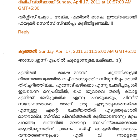
ദിലീപ് വിശ്വനാഥ്
Sunday, April 17, 2011 at 10:57:00 AM
GMT+5:30
വർഗ്ഗീസ് ചേട്ടാ... അല്ല, എതിരൻ മാഷേ, ഈയിടെയായി
ഹ്യൂമർ സെൻസ് സ്വൽ‌പ്പം കൂടിയിട്ടുണ്ടല്ല്!!!
Reply
കുഞ്ഞന്‍
Sunday, April 17, 2011 at 11:36:00 AM GMT+5:30
അമ്പോ..ഇന്ന് ഏപ്രിൽ ഫൂളൊന്നുമല്ലല്ലൊ.. :(((
എതിരൻ മാഷേ...മാടമ്പ് കുഞ്ഞിക്കുട്ടൻ
വീമാനത്താവളത്തിൽ വച്ച് തൊട്ടടുത്ത് വന്നിരുന്നിട്ടും ഞാൻ
തിരിച്ചറിഞ്ഞില്ല,, എന്നോട് കഴിക്കൊ എന്നു ചോദിച്ചപ്പോൾ
ഇല്ലെന്ന മറുപടിയിൽ, ഹെ യുവാവെ തന്റെ ക്വാട്ട
എനിക്ക് മേടിച്ചുതരിക എന്നു പറയുകയും, പിന്നീട്
സന്ദേഹത്തോടെ അങ്ങ് ഒരു എഴുത്തുകാരനല്ലെ
എന്നുള്ള എന്റെ ചോദ്യത്തിൽ എഴുത്തുകാരൻ
മാത്രമല്ല, സിനിമാ പ്രവർത്തകൻ കൂടിയാണെന്നും മറ്റും
പറഞ്ഞു. ഖത്തറിൽ മലയാള സാഹിത്യകാരന്മാരെ
ആദരിക്കുന്നതിന് ക്ഷണം ലഭിച്ച് ഓഎൻ‌വിയോടൊപ്പം
വന്നതാണെന്നും,ഓ എൻ വി നാളെയെ