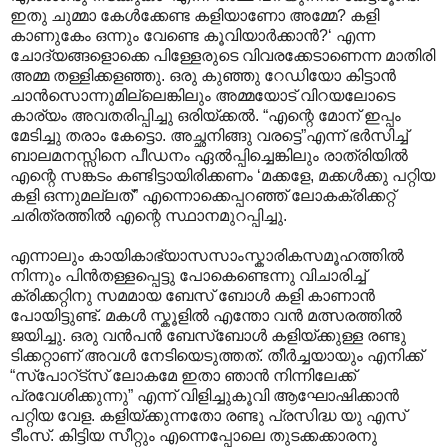
ഇതു ചുമ്മാ കേൾക്കേണ്ട കളിയാണോ അമ്മേ? കളി
കാണുകേം ഒന്നും വേണ്ടെ കൂവിയാർക്കാൻ?‘ എന്ന
ചോദ്യങ്ങളൊക്കെ പിള്ളേരുടെ വിവരക്കേടാണെന്ന മാതിരി
അമ്മ തള്ളിക്കളഞ്ഞു. ഒരു കുഞ്ഞു റേഡിയോ കിട്ടാൻ
ചാൻസൊന്നുമില്ലെങ്കിലും അമ്മയോട് വിറയലോടെ
കാര്യം അവതരിപ്പിച്ചു ഒരിയ്ക്കൽ. “എന്റെ മോന് ഇപ്പം
മേടിച്ചു തരാം കേട്ടൊ. അച്ഛനിങ്ങു വരട്ടെ”എന്ന് ഭർസിച്ച്
ബാലമനസ്സിനെ പീഡനം ഏൽപ്പിച്ചെങ്കിലും രാത്രിയിൽ
എന്റെ സങ്കടം കണ്ടിട്ടായിരിക്കണം ‘മക്കളേ, മക്കൾക്കു പറ്റിയ
കളി ഒന്നുമല്ലത്” എന്നൊക്കെപ്പറഞ്ഞ് ലോകക്രിക്കറ്റ്
ചരിത്രത്തിൽ എന്റെ സ്ഥാനമുറപ്പിച്ചു.
എന്നാലും കായികാഭ്യാസസാംസ്കാരികസമൂഹത്തിൽ
നിന്നും പിൻതള്ളപ്പെട്ടു പോകെണ്ടെന്നു വിചാരിച്ച്
ക്രിക്കറ്റിനു സമമായ ബേസ് ബോൾ കളി കാണാൻ
പോയിട്ടുണ്ട്. മകൾ സ്കൂളിൽ എന്തോ വൻ മത്സരത്തിൽ
ജയിച്ചു. ഒരു വൻപൻ ബേസ്ബോൾ കളിയ്ക്കുള്ള രണ്ടു
ടിക്കറ്റാണ് അവൾ നേടിയെടുത്തത്. തീർച്ചയായും എനിക്ക്
“സ്പോറ്ട്സ് ലോകമേ ഇതാ ഞാൻ നിന്നിലേക്ക്
പ്രവേശിക്കുന്നു” എന്ന് വിളിച്ചുകൂവി ആഘോഷിക്കാൻ
പറ്റിയ വേള. കളിയ്ക്കുന്നതോ രണ്ടു പ്രസിദ്ധ യു എസ്
ടീംസ്. കിട്ടിയ സീറ്റും എന്നെപ്പോലെ തുടക്കക്കാരനു