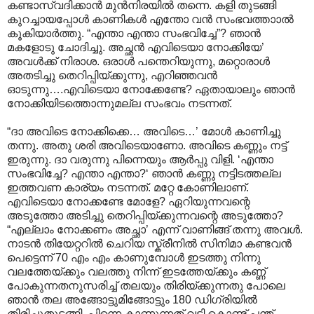
കണ്ടാസ്വദിക്കാൻ മുൻനിരയിൽ തന്നെ. കളി തുടങ്ങി
കുറച്ചായപ്പോൾ കാണികൾ എന്തോ വൻ സംഭവത്താ‍ാൽ
കൂകിയാർത്തു. “എന്താ എന്താ സംഭവിച്ചേ”? ഞാൻ
മകളോടു ചോദിച്ചു. അച്ഛൻ എവിടെയാ നോക്കിയേ’
അവൾക്ക് നിരാശ. ഒരാൾ പന്തെറിയുന്നു, മറ്റൊരാൾ
അതടിച്ചു തെറിപ്പിയ്ക്കുന്നു, എറിഞ്ഞവൻ
ഓടുന്നു….എവിടെയാ നോക്കേണ്ടേ? ഏതായാലും ഞാൻ
നോക്കിയിടത്തൊന്നുമല്ല സംഭവം നടന്നത്.
“ദാ അവിടെ നോക്കിക്കെ… അവിടെ…’ മോൾ കാണിച്ചു
തന്നു. അതു ശരി അവിടെയാണോ. അവിടെ കണ്ണും നട്ട്
ഇരുന്നു. ദാ വരുന്നു പിന്നെയും ആർപ്പു വിളി. ‘എന്താ
സംഭവിച്ചേ? എന്താ എന്താ?‘ ഞാൻ കണ്ണു നട്ടിടത്തല്ല
ഇത്തവണ കാര്യം നടന്നത്. മറ്റേ കോണിലാണ്.
എവിടെയാ നോക്കണ്ടേ മോളേ? ഏറിയുന്നവന്റെ
അടുത്തോ അടിച്ചു തെറിപ്പിയ്ക്കുന്നവന്റെ അടുത്തോ?
“എല്ലാം നോക്കണം അച്ഛാ’ എന്ന് വാണിങ്ങ് തന്നു അവൾ.
നാടൻ തിയേറ്ററിൽ ചെറിയ സ്ക്രീനിൽ സിനിമാ കണ്ടവൻ
പെട്ടെന്ന് 70 എം എം കാണുമ്പോൾ ഇടത്തു നിന്നു
വലത്തേയ്ക്കും വലത്തു നിന്ന് ഇടത്തേയ്ക്കും കണ്ണ്
പോകുന്നതനുസരിച്ച് തലയും തിരിയ്ക്കുന്നതു പോലെ
ഞാൻ തല അങ്ങോട്ടുമിങ്ങോട്ടും 180 ഡിഗ്രിയിൽ
തിരിച്ചുതുടങ്ങി. പിന്നെ കാണുന്നത് വടി കൊണ്ട് പന്ത്