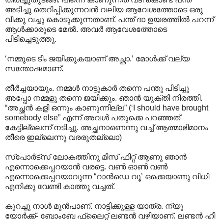
അടിച്ചു തെറിപ്പിക്കുന്നവൻ വലിയ ആവേശത്തോടെ ഒരു
വീക്കു വച്ചു കൊടുക്കുന്നതാണ്. പന്ത് ദാ ഉയരത്തിൽ പറന്ന്
ആൾക്കാരുടെ മേൽ. അവർ ആവേശത്തോടെ
പിടിച്ചെടുത്തു.
‘നമ്മുടെ ടീം ജയിക്കുകയാണ് അച്ഛാ.’ മോൾക്ക് വല്യ
സന്തോഷമാണ്.
തീർച്ചയായും. നമ്മൾ നാട്ടുകാർ തന്നെ പന്തു പിടിച്ചു
അപ്പോ നമ്മളു തന്നെ ജയിക്കും. ഞാൻ യുക്തി നിരത്തി.
“അച്ഛൻ കളി ഒന്നും കാണുന്നില്ല” (‘I should have brought
somebody else” എന്ന് അവൾ പതുക്കെ പറഞ്ഞത്
കേട്ടില്ലെന്ന് നടിച്ചു. അച്ഛനാണെന്നു വച്ച് ആത്മാഭിമാനം
തീരെ ഇല്ലെന്നു വരരുതല്ലൊ)
സ്പോർട്സ് ലോകത്തിനു മിസ് ഫിറ്റ് ആണു ഞാൻ
എന്നൊക്കെപ്പറയാൻ വരട്ടെ. വൺ ഓൺ വൺ
എന്നൊക്കെപ്പറയാവുന്ന “റാൻഡെ വൂ’ ഒക്കെയാണു വിധി
എനിക്കു വേണ്ടി കാത്തു വച്ചത്.
കുറച്ചു നാൾ മുൻപാണ്. നാട്ടിക്കുള്ള യാത്ര. ന്യൂ
യോർക്ക്- ബോംബേ ഫ്ലൈറ്റ് ലണ്ടൻ വഴിയാണ്. ലണ്ടൻ ഹീ