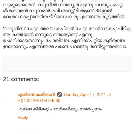
വട്ടമുഖക്കാരൻ- സുനിൽ ഗവാസ്കർ എന്നു പറയും. മറ്റെ
മീശക്കാരൻ സുന്ദരൻ രവി ശാസ്ത്രി ആണ്. 83 ഇൽ
വേൾഡ് കപ്പ് നേടിയ ടീമിലെ പലരും ഉണ്ട് ആ കൂട്ടത്തിൽ.
‘വറുഗീസ് ചേട്ടാ അല്ല കപിലൻ ചേട്ടാ വേൾഡ് കപ്പ് പിടിച്ച
ആ കയ്യേൽ ഒന്നൂടെ തൊട്ടോട്ടെ' എന്നു
ചോദിക്കാനൊന്നും പോയില്ല. എനിക്ക് പറ്റിയ കളിയല്ല
ഇതൊന്നും എന്ന് അമ്മ പണ്ടേ പറഞ്ഞു തന്നിട്ടുണ്ടല്ലൊ.
21 comments:
എതിരന്‍ കതിരവന്‍
Sunday, April 17, 2011 at
9:04:00 AM GMT+5:30
എല്ലാ ക്രിക്കറ്റ് പ്രേമികൾക്കും സമർപ്പണം.
Reply