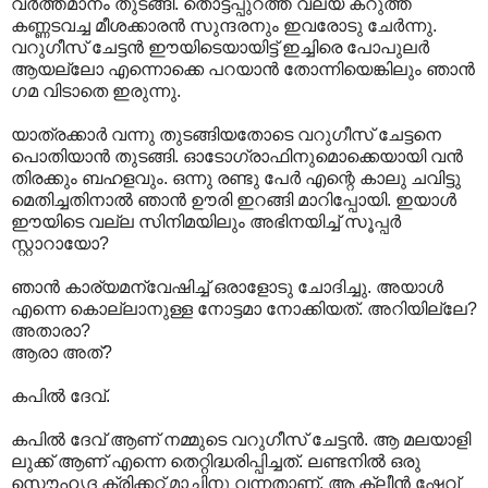
വർത്തമാനം തുടങ്ങി. തൊട്ടപ്പുറത്ത് വല്യ കറുത്ത
കണ്ണടവച്ച മീശക്കാരൻ സുന്ദരനും ഇവരോടു ചേർന്നു.
വറുഗീസ് ചേട്ടൻ ഈയിടെയായിട്ട് ഇച്ചിരെ പോപുലർ
ആയല്ലോ എന്നൊക്കെ പറയാൻ തോന്നിയെങ്കിലും ഞാൻ
ഗമ വിടാതെ ഇരുന്നു.
യാത്രക്കാർ വന്നു തുടങ്ങിയതോടെ വറുഗീസ് ചേട്ടനെ
പൊതിയാൻ തുടങ്ങി. ഓടോഗ്രാഫിനുമൊക്കെയായി വൻ
തിരക്കും ബഹളവും. ഒന്നു രണ്ടു പേർ എന്റെ കാലു ചവിട്ടു
മെതിച്ചതിനാൽ ഞാൻ ഊരി ഇറങ്ങി മാറിപ്പോയി. ഇയാൾ
ഈയിടെ വല്ല സിനിമയിലും അഭിനയിച്ച് സൂപ്പർ
സ്റ്റാറായോ?
ഞാൻ കാര്യമന്വേഷിച്ച് ഒരാളോടു ചോദിച്ചു. അയാൾ
എന്നെ കൊല്ലാനുള്ള നോട്ടമാ നോക്കിയത്. അറിയില്ലേ?
അതാരാ?
ആരാ അത്?
കപിൽ ദേവ്.
കപിൽ ദേവ് ആണ് നമ്മുടെ വറുഗീസ് ചേട്ടൻ. ആ മലയാളി
ലുക്ക് ആണ് എന്നെ തെറ്റിദ്ധരിപ്പിച്ചത്. ലണ്ടനിൽ ഒരു
സൌഹൃദ ക്രിക്കറ്റ് മാച്ചിനു വന്നതാണ്. ആ ക്ലീൻ ഷേവ്