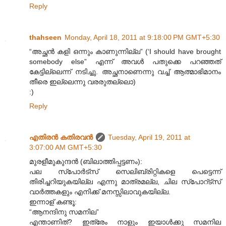
Reply
thahseen
Monday, April 18, 2011 at 9:18:00 PM GMT+5:30
“അച്ഛൻ കളി ഒന്നും കാണുന്നില്ല” (‘I should have brought
somebody else” എന്ന് അവൾ പതുക്കെ പറഞ്ഞത്
കേട്ടില്ലെന്ന് നടിച്ചു. അച്ഛനാണെന്നു വച്ച് ആത്മാഭിമാനം
തീരെ ഇല്ലെന്നു വരരുതല്ലൊ)
:)
Reply
എതിരന്‍ കതിരവന്‍
Tuesday, April 19, 2011 at
3:07:00 AM GMT+5:30
മുരളീമുകുന്ദൻ (ബിലാത്തിപ്പട്ടണം):
പല സ്പോർട്സ് സെലിബ്രിറ്റികളെ പെട്ടെന്ന്
തിരിച്ചറിയുകയില്ല എന്നു മാത്രമല്ല, ചില സ്പോറ്ട്സ്
വാർത്തകളും എനിക്ക് മനസ്സിലാവുകയില്ല.
ഇന്നാള് കണ്ടൂ:
“ആനന്ദിനു സമനില”
എന്താണിത്? ഇത്രേം നാളും ഇയാൾക്കു സമനില