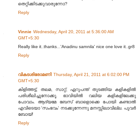
തെറ്റിക്കിടക്കുവാരുന്നോ?
Reply
Vinnie
Wednesday, April 20, 2011 at 5:36:00 AM
GMT+5:30
Really like it..thanks...'Anadinu samnila' nice one love it..gr8
Reply
വികടശിരോമണി
Thursday, April 21, 2011 at 6:02:00 PM
GMT+5:30
കിളിത്തട്ട്, തലമ, സാറ്റ്, ഏറുപന്ത് തുടങ്ങിയ കളികളിൽ
പരിശീലിച്ചുനോക്കൂ. ഭാവിയിൽ വലിയ കളികളിലേക്കു
പോവാം. ആദ്യമേ ബേസ് ബാളൊക്കെ പോയി കണ്ടാൽ
എവിടെയാ 'സംഭവം' നടക്കുന്നേന്നു മനസ്സിലാവില്ല. പുവർ
ബോയ്!
Reply