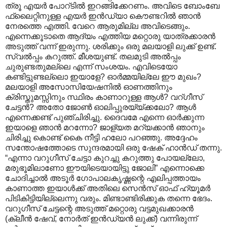
ത്രൂ എയർ പോറ്ടിൽ ഇറങ്ങിക്കേറണം. അവിടെ ബോംബേ
ഫ്ലൈറ്റിനുള്ള എയർ ഇൻഡ്യാ കൌണ്ടറിൽ ഞാൻ
നേരത്തെ എത്തി. വേറെ ആരുമില്ല അവിടെങ്ങും.
എന്നെക്കൂടാതെ ആദ്യം എത്തിയ മറ്റൊരു യാത്രക്കാരൻ
അടുത്ത് വന്ന് ഇരുന്നു. ശരിക്കും ഒരു മലയാളി ലുക്ക് ഉണ്ട്.
സ്വൽ‌പ്പം കറുത്ത്. മീശയുണ്ട്. തലമുടി അൽ‌പ്പം
ചുരുണ്ടതുമല്ലെ എന്ന് സംശയം. എവിടെയോ
കണ്ടിട്ടുണ്ടല്ലൊ ഇയാളേ? ഓർമ്മയില്ലേ ഈ മുഖം?
മലയാളി അസോസിയേഷനിൽ ഓണത്തിനും
ക്രിസ്തുമസ്സിനും സ്ഥിരം കാണാറുള്ള ആൾ? വറ്ഗീസ്
ചേട്ടൻ? അതോ ജോൺ ഓലിപ്പുരയ്യ്ക്കലോ? ആൾ
എന്നെക്കണ്ട് പുഞ്ചിരിച്ചു. ദൈവമേ എന്നെ ഓർക്കുന്ന
ഇയാളെ ഞാൻ മറന്നോ? ജാള്യത മറ്യക്കാൻ ഞാനും
ചിരിച്ചു കൊണ്ട് കൈ നീട്ടി ഹലോ പറഞ്ഞു. അദ്ദേഹം
സന്തോഷത്തോടെ സുന്ദരമായി ഒരു ഷേക് ഹാൻഡ് തന്നു.
“എന്നാ വറുഗീസ് ചേട്ടാ കുറച്ചു കറുത്തു പോയല്ലോ,
മരുഭൂമിലാണോ ഈയിടെയായിട്ടു ജോലി” എന്നൊക്കെ
ചോദിച്ചാൽ അടൂർ ഗോപാലകൃഷ്ണന്റെ എലിപ്പത്തായം
കാണാത്ത ഇയാൾക്ക് അതിലെ സെൻസ് ഓഫ് ഹ്യൂമർ
പിടികിട്ടിയില്ലെന്നു വരും. മിണ്ടാണ്ടിരിക്കുക തന്നെ ഭേദം.
വറുഗീസ് ചേട്ടന്റെ അടുത്ത് മറ്റൊരു വട്ടമുഖക്കാരൻ
(ക്ലീൻ ഷേവ്, നോർത് ഇൻഡ്യൻ ലുക്ക്) വന്നിരുന്ന്