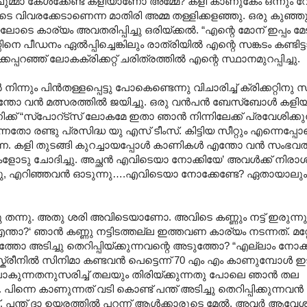
ഇതു ചുമ്മാ കേൾക്കേണ്ട കളിയാണോ അമ്മേ? കളി കാണുകേം ഒന്നും വ
ടെ വിവരക്കേടാണെന്ന മാതിരി അമ്മ തള്ളിക്കളഞ്ഞു. ഒരു കുഞ
ടെ കാര്യം അവതരിപ്പിച്ചു ഒരിയ്ക്കൽ. “എന്റെ മോന് ഇപ്പം മേടി
സിനെ പീഡനം ഏൽപ്പിച്ചെങ്കിലും രാത്രിയിൽ എന്റെ സങ്കടം കണ്ടിട്
കെപ്പറഞ്ഞ് ലോകക്രിക്കറ്റ് ചരിത്രത്തിൽ എന്റെ സ്ഥാനമുറപ്പിച്ചു.
ും പിൻതള്ളപ്പെട്ടു പോകെണ്ടെന്നു വിചാരിച്ച് ക്രിക്കറ്റിന
്തോ വൻ മത്സരത്തിൽ ജയിച്ചു. ഒരു വൻപൻ ബേസ്ബോൾ കളിയ്ക്
ക്ക് “സ്പോറ്ട്സ് ലോകമേ ഇതാ ഞാൻ നിന്നിലേക്ക് പ്രവേശിക്കുന്
നതോ രണ്ടു പ്രസിദ്ധ യു എസ് ടീംസ്. കിട്ടിയ സീറ്റും എന്നെപ്പ
്നെ. കളി തുടങ്ങി കുറച്ചായപ്പോൾ കാണികൾ എന്തോ വൻ സംഭവത
മകളോടു ചോദിച്ചു. അച്ഛൻ എവിടെയാ നോക്കിയേ’ അവൾക്ക് നിരാ
ക്കുന്നു, എറിഞ്ഞവൻ ഓടുന്നു….എവിടെയാ നോക്കേണ്ടേ? ഏതായാല
തന്നു. അതു ശരി അവിടെയാണോ. അവിടെ കണ്ണും നട്ട് ഇരുന്നു. 
 എന്താ?‘ ഞാൻ കണ്ണു നട്ടിടത്തല്ല ഇത്തവണ കാര്യം നടന്നത്. മ
ോ അടിച്ചു തെറിപ്പിയ്ക്കുന്നവന്റെ അടുത്തോ? “എല്ലാം നോക്ക
ക്രീനിൽ സിനിമാ കണ്ടവൻ പെട്ടെന്ന് 70 എം എം കാണുമ്പോൾ ഇട
ണ് പോകുന്നതനുസരിച്ച് തലയും തിരിയ്ക്കുന്നതു പോലെ ഞാൻ തല
ി. പിന്നെ കാണുന്നത് വടി കൊണ്ട് പന്ത് അടിച്ചു തെറിപ്പിക്കുന്നവ
ണ്. പന്ത് ദാ ഉയരത്തിൽ പറന്ന് ആൾക്കാരുടെ മേൽ. അവർ ആവ