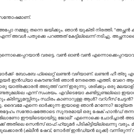
യ സന്തോഷമാണ്.
ു അപ്പോ നമ്മളു തന്നെ ജയിക്കും. ഞാൻ യുക്തി നിരത്തി. “അച്ഛൻ ക
e” എന്ന് അവൾ പതുക്കെ പറഞ്ഞത് കേട്ടില്ലെന്ന് നടിച്ചു. അച്ഛനാണെ
എന്നൊക്കെപ്പറയാൻ വരട്ടെ. വൺ ഓൺ വൺ എന്നൊക്കെപ്പറയാ
യൂ യോർക്ക്- ബോംബേ ഫ്ലൈറ്റ് ലണ്ടൻ വഴിയാണ്. ലണ്ടൻ ഹീ ത്രൂ
ള എയർ ഇൻഡ്യാ കൌണ്ടറിൽ ഞാൻ നേരത്തെ എത്തി. വേറെ ആര
യാത്രക്കാരൻ അടുത്ത് വന്ന് ഇരുന്നു. ശരിക്കും ഒരു മലയാളി ലു
ചുരുണ്ടതുമല്ലെ എന്ന് സംശയം. എവിടെയോ കണ്ടിട്ടുണ്ടല്ലൊ ഇയ
രിസ്തുമസ്സിനും സ്ഥിരം കാണാറുള്ള ആൾ? വറ്ഗീസ് ചേട
ച്ചു. ദൈവമേ എന്നെ ഓർക്കുന്ന ഇയാളെ ഞാൻ മറന്നോ? ജാള്യത 
 അദ്ദേഹം സന്തോഷത്തോടെ സുന്ദരമായി ഒരു ഷേക് ഹാൻഡ് തന്നു
ുഭൂമിലാണോ ഈയിടെയായിട്ടു ജോലി” എന്നൊക്കെ ചോദിച്ചാൽ അട
 അതിലെ സെൻസ് ഓഫ് ഹ്യൂമർ പിടികിട്ടിയില്ലെന്നു വരും. മിണ്
ട്ടമുഖക്കാരൻ (ക്ലീൻ ഷേവ്, നോർത് ഇൻഡ്യൻ ലുക്ക്) വന്നിരുന്ന