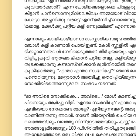
നടക്കുകാ‘ എന്ന് അമ്മ പറയുന്നത് കേട്ടിടൂണ്ട്. ‘ 
കൂവിയാർക്കാൻ?‘ എന്ന ചോദ്യങ്ങളൊക്കെ പിള്ളേരു
കിട്ടാൻ ചാൻസൊന്നുമില്ലെങ്കിലും അമ്മയോട് വിറയലോ
കേട്ടൊ. അച്ഛനിങ്ങു വരട്ടെ”എന്ന് ഭർസിച്ച് ബാലമനസ്
‘മക്കളേ, മക്കൾക്കു പറ്റിയ കളി ഒന്നുമല്ലത്” എന്നൊക്
എന്നാലും കായികാഭ്യാസസാംസ്കാരികസമൂഹത്തിൽ നിന്ന
ബോൾ കളി കാണാൻ പോയിട്ടുണ്ട്. മകൾ സ്കൂളിൽ എന
ടിക്കറ്റാണ് അവൾ നേടിയെടുത്തത്. തീർച്ചയായും എനി
വിളിച്ചുകൂവി ആഘോഷിക്കാൻ പറ്റിയ വേള. കളിയ്ക്കുന്
തുടക്കക്കാരനു കണ്ടാസ്വദിക്കാൻ മുൻനിരയിൽ തന
കൂകിയാർത്തു. “എന്താ എന്താ സംഭവിച്ചേ”? ഞാൻ 
പന്തെറിയുന്നു, മറ്റൊരാൾ അതടിച്ചു തെറിപ്പിയ്
നോക്കിയിടത്തൊന്നുമല്ല സംഭവം നടന്നത്.
“ദാ അവിടെ നോക്കിക്കെ… അവിടെ…’ മോൾ കാണിച്ചു 
പിന്നെയും ആർപ്പു വിളി. ‘എന്താ സംഭവിച്ചേ? എന്താ
എവിടെയാ നോക്കണ്ടേ മോളേ? ഏറിയുന്നവന്റെ അടുത്ത
വാണിങ്ങ് തന്നു അവൾ. നാടൻ തിയേറ്ററിൽ ചെറിയ സ്
വലത്തേയ്ക്കും വലത്തു നിന്ന് ഇടത്തേയ്ക്കും കണ്
അങ്ങോട്ടുമിങ്ങോട്ടും 180 ഡിഗ്രിയിൽ തിരിച്ചുതുടങ്ങ
ആവേശത്തോടെ ഒരു വീക്കു വച്ചു കൊടുക്കുന്നതാ