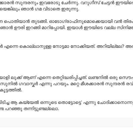
മീശക്കാരൻ സുന്ദരനും ഇവരോടു ചേർന്നു. വറുഗീസ് ചേട്ടൻ ഈയിടെയ
്കിലും ഞാൻ ഗമ വിടാതെ ഇരുന്നു.
്ടനെ പൊതിയാൻ തുടങ്ങി. ഓടോഗ്രാഫിനുമൊക്കെയായി വൻ തിരക
നാൽ ഞാൻ ഊരി ഇറങ്ങി മാറിപ്പോയി. ഇയാൾ ഈയിടെ വല്ല സിനിമയ
ാൾ എന്നെ കൊല്ലാനുള്ള നോട്ടമാ നോക്കിയത്. അറിയില്ലേ? അ
 ലുക്ക് ആണ് എന്നെ തെറ്റിദ്ധരിപ്പിച്ചത്. ലണ്ടനിൽ ഒരു സൌഹൃദ 
- സുനിൽ ഗവാസ്കർ എന്നു പറയും. മറ്റെ മീശക്കാരൻ സുന്ദരൻ രവ
ൂട്ടത്തിൽ.
 പിടിച്ച ആ കയ്യേൽ ഒന്നൂടെ തൊട്ടോട്ടെ' എന്നു ചോദിക്കാനൊന്
േ പറഞ്ഞു തന്നിട്ടുണ്ടല്ലൊ.