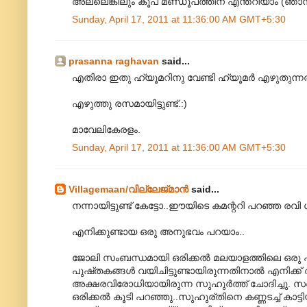
അല്ലെങ്കിലും കൂപ മണ്ഡൂപത്തിന് എന്തറിയാം (ഞാ
Sunday, April 17, 2011 at 11:36:00 AM GMT+5:30
prasanna raghavan
said...
എതിരാ ഇതു ഹ്യൂമറിനു വേണ്ടി ഹ്യൂമര്‍ എഴുതുന
എഴുത്തു രസമായിട്ടുണ്ട്.:)
മാവേലികേരളം.
Sunday, April 17, 2011 at 11:36:00 AM GMT+5:30
Villagemaan/വില്ലേജ്മാന്‍
said...
നന്നായിട്ടുണ്ട് കേട്ടോ..ഈയിടെ കമന്ററി പറഞ്ഞ രവി
എനിക്കുണ്ടായ ഒരു അനുഭവം പറയാം..
ജോലി സംബന്ധമായി ഒരിക്കല്‍ മലയാളത്തിലെ ഒരു പ്രശ
പുഷ്തകങ്ങള്‍ വയിചിട്ടുണ്ടായിരുന്നതിനാല്‍ എനിക്ക് 
അക്ഷരവിരോധിയായിരുന്ന സുഹുര്‍ത്ത് ചോദിച്ചു. സര്‍ എ
ഒരിക്കല്‍ കൂടി പറഞ്ഞു..സുഹുര്തിനെ കണ്ണടച്ച് കാട്ട