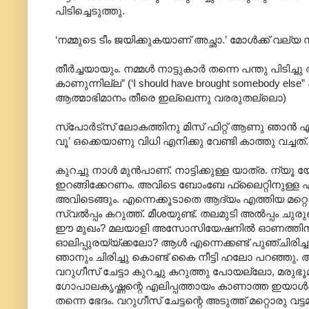
പിടിച്ചെടുത്തു.
‘നമ്മുടെ ടീം ജയിക്കുകയാണ് അച്ഛാ.’ മോൾക്ക് വല്
തീർച്ചയായും. നമ്മൾ നാട്ടുകാർ തന്നെ പന്തു പിടിച്ച
കാണുന്നില്ല” (‘I should have brought somebody els
ആത്മാഭിമാനം തീരെ ഇല്ലെന്നു വരരുതല്ലൊ)
സ്പോർട്സ് ലോകത്തിനു മിസ് ഫിറ്റ് ആണു ഞാൻ 
വൂ’ ഒക്കെയാണു വിധി എനിക്കു വേണ്ടി കാത്തു വച്ചത്.
കുറച്ചു നാൾ മുൻപാണ്. നാട്ടിക്കുള്ള യാത്ര. ന്
ഇറങ്ങിക്കേറണം. അവിടെ ബോംബേ ഫ്ലൈറ്റിനുള്
അവിടെങ്ങും. എന്നെക്കൂടാതെ ആദ്യം എത്തിയ മറ്റൊരു 
സ്വൽ‌പ്പം കറുത്ത്. മീശയുണ്ട്. തലമുടി അൽ‌പ്പം 
ഈ മുഖം? മലയാളി അസോസിയേഷനിൽ ഓണത്തിനും ക്
ഓലിപ്പുരയ്യ്ക്കലോ? ആൾ എന്നെക്കണ്ട് പുഞ്ചിരി
ഞാനും ചിരിച്ചു കൊണ്ട് കൈ നീട്ടി ഹലോ പറഞ്ഞു.
വറുഗീസ് ചേട്ടാ കുറച്ചു കറുത്തു പോയല്ലോ, മര
ഗോപാലകൃഷ്ണന്റെ എലിപ്പത്തായം കാണാത്ത ഇയാൾക്ക്
തന്നെ ഭേദം. വറുഗീസ് ചേട്ടന്റെ അടുത്ത് മറ്റൊരു വ