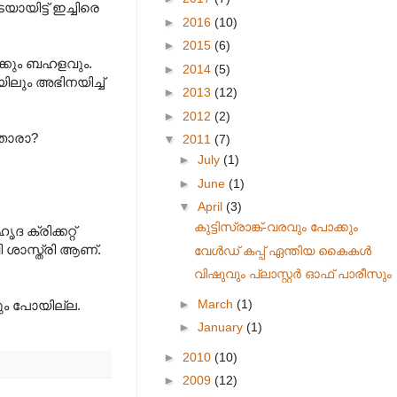
ായിട്ട് ഇച്ചിരെ
►
2016
(10)
►
2015
(6)
്കും ബഹളവും.
►
2014
(5)
ിലും അഭിനയിച്ച്
►
2013
(12)
►
2012
(2)
താരാ?
▼
2011
(7)
►
July
(1)
►
June
(1)
▼
April
(3)
കുട്ടിസ്രാങ്ക്-വരവും പോക്കും
ക്രിക്കറ്റ്
ി ശാസ്ത്രി ആണ്.
വേൾഡ് കപ്പ് ഏന്തിയ കൈകൾ
വിഷുവും പ്ലാസ്റ്റര്‍ ഓഫ് പാരീസും
►
March
(1)
നും പോയില്ല.
►
January
(1)
►
2010
(10)
►
2009
(12)