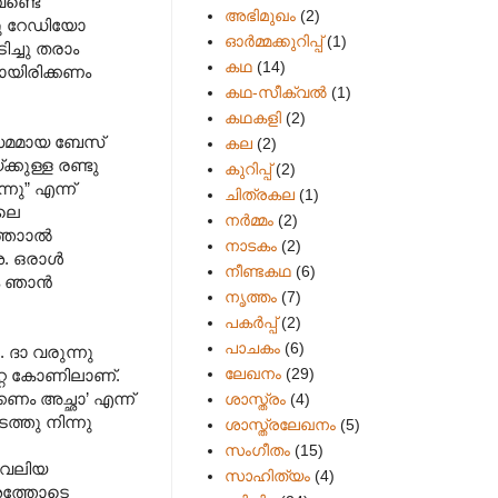
േണ്ടെ
അഭിമുഖം
(2)
്ഞു റേഡിയോ
ഓർമ്മക്കുറിപ്പ്
(1)
ച്ചു തരാം
കഥ
(14)
ടായിരിക്കണം
കഥ-സീക്വല്‍
(1)
കഥകളി
(2)
ു സമമായ ബേസ്
കല
(2)
കുള്ള രണ്ടു
കുറിപ്പ്
(2)
നു” എന്ന്
ചിത്രകല
(1)
ോലെ
നർമ്മം
(2)
്താ‍ാൽ
നാടകം
(2)
ശ. ഒരാൾ
നീണ്ടകഥ
(6)
ും ഞാൻ
നൃത്തം
(7)
പകര്‍പ്പ്
(2)
പാചകം
(6)
ദാ വരുന്നു
ലേഖനം
(29)
റ്റേ കോണിലാണ്.
ണം അച്ഛാ’ എന്ന്
ശാസ്ത്രം
(4)
ത്തു നിന്നു
ശാസ്ത്രലേഖനം
(5)
സംഗീതം
(15)
ൻ വലിയ
സാഹിത്യം
(4)
േശത്തോടെ