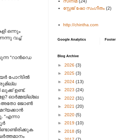
സിനിമ
(24)
സ്റ്റേജ് ഷോ സംഗീതം
(2)
http://chintha.com
ളി ഒന്നും
ന്നു വച്ച്
Google Analytics
Footer
Blog Archive
വുന്ന “റാൻഡെ
►
2026
(3)
►
2025
(3)
 എയർ പോറ്ടിൽ
►
2024
(13)
ുമില്ല
►
2023
(24)
ക്ക് ഉണ്ട്.
ാളേ? ഓർമ്മയില്ലേ
►
2022
(31)
്ടൻ? അതോ ജോൺ
►
2021
(20)
മറ്യക്കാൻ
►
2020
(5)
. “എന്നാ
►
2019
(10)
ൂർ
ടാണ്ടിരിക്കുക
►
2018
(5)
് വർത്തമാനം
►
2017
(7)