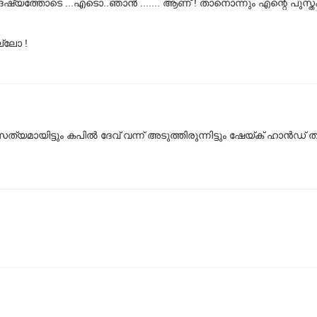
്യത്തോടെ ...എടൊ..ഞാന്‍ ....... ആണ് ! താനൊന്നും എന്റെ പുസ്തക
ല്ലോ !
ായിട്ടും കപിൽ ദേവ് വന്ന് അടുത്തിരുന്നിട്ടും ഷേയ്ക് ഹാൻഡ് തന്ന