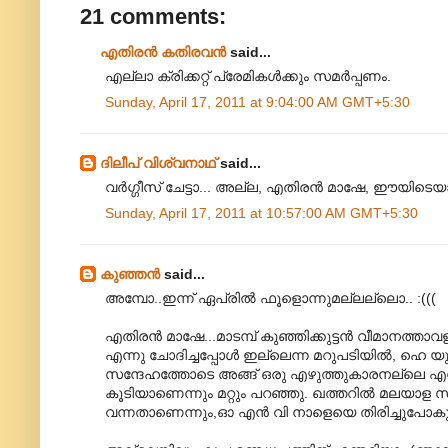
21 comments:
എതിരന്‍ കതിരവന്‍
said...
എല്ലാ ക്രിക്കറ്റ് പ്രേമികൾക്കും സമർപ്പണം.
Sunday, April 17, 2011 at 9:04:00 AM GMT+5:30
ദിലീപ് വിശ്വനാഥ്
said...
വർഗ്ഗീസ് ചേട്ടാ... അല്ല, എതിരൻ മാഷേ, ഈയിടെയായ
Sunday, April 17, 2011 at 10:57:00 AM GMT+5:30
കുഞ്ഞന്‍
said...
അമ്പോ..ഇന്ന് ഏപ്രിൽ ഫൂളൊന്നുമല്ലല്ലൊ.. :(((
എതിരൻ മാഷേ...മാടമ്പ് കുഞ്ഞിക്കുട്ടൻ വീമാനത്താവളത്
എന്നു ചോദിച്ചപ്പോൾ ഇല്ലെന്ന മറുപടിയിൽ, ഹെ യുവാ
സന്ദേഹത്തോടെ അങ്ങ് ഒരു എഴുത്തുകാരനല്ലെ എന
കൂടിയാണെന്നും മറ്റും പറഞ്ഞു. ഖത്തറിൽ മലയാള 
വന്നതാണെന്നും,ഓ എൻ വി നാളെയെ തിരിച്ചുപോകുക