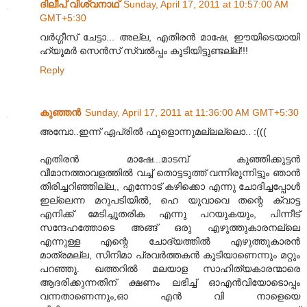
ദിലീപ് വിശ്വനാഥ്
Sunday, April 17, 2011 at 10:57:00 AM
GMT+5:30
വർഗ്ഗീസ് ചേട്ടാ... അല്ല, എതിരൻ മാഷേ, ഈയിടെയായി
ഹ്യൂമർ സെൻസ് സ്വൽ‌പ്പം കൂടിയിട്ടുണ്ടല്ല്!!!
Reply
കുഞ്ഞന്‍
Sunday, April 17, 2011 at 11:36:00 AM GMT+5:30
അമ്പോ..ഇന്ന് ഏപ്രിൽ ഫൂളൊന്നുമല്ലല്ലൊ.. :(((
എതിരൻ മാഷേ...മാടമ്പ് കുഞ്ഞിക്കുട്ടൻ
വീമാനത്താവളത്തിൽ വച്ച് തൊട്ടടുത്ത് വന്നിരുന്നിട്ടും ഞാൻ
തിരിച്ചറിഞ്ഞില്ല,, എന്നോട് കഴിക്കൊ എന്നു ചോദിച്ചപ്പോൾ
ഇല്ലെന്ന മറുപടിയിൽ, ഹെ യുവാവെ തന്റെ ക്വാട്ട
എനിക്ക് മേടിച്ചുതരിക എന്നു പറയുകയും, പിന്നീട്
സന്ദേഹത്തോടെ അങ്ങ് ഒരു എഴുത്തുകാരനല്ലെ
എന്നുള്ള എന്റെ ചോദ്യത്തിൽ എഴുത്തുകാരൻ
മാത്രമല്ല, സിനിമാ പ്രവർത്തകൻ കൂടിയാണെന്നും മറ്റും
പറഞ്ഞു. ഖത്തറിൽ മലയാള സാഹിത്യകാരന്മാരെ
ആദരിക്കുന്നതിന് ക്ഷണം ലഭിച്ച് ഓഎൻ‌വിയോടൊപ്പം
വന്നതാണെന്നും,ഓ എൻ വി നാളെയെ