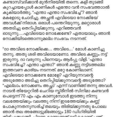
കണ്ടാസ്വദിക്കാൻ മുൻനിരയിൽ തന്നെ. കളി തുടങ്ങി
കുറച്ചായപ്പോൾ കാണികൾ എന്തോ വൻ സംഭവത്താ‍ാൽ
കൂകിയാർത്തു. “എന്താ എന്താ സംഭവിച്ചേ”? ഞാൻ
മകളോടു ചോദിച്ചു. അച്ഛൻ എവിടെയാ നോക്കിയേ’
അവൾക്ക് നിരാശ. ഒരാൾ പന്തെറിയുന്നു, മറ്റൊരാൾ
അതടിച്ചു തെറിപ്പിയ്ക്കുന്നു, എറിഞ്ഞവൻ
ഓടുന്നു….എവിടെയാ നോക്കേണ്ടേ? ഏതായാലും ഞാൻ
നോക്കിയിടത്തൊന്നുമല്ല സംഭവം നടന്നത്.
“ദാ അവിടെ നോക്കിക്കെ… അവിടെ…’ മോൾ കാണിച്ചു
തന്നു. അതു ശരി അവിടെയാണോ. അവിടെ കണ്ണും നട്ട്
ഇരുന്നു. ദാ വരുന്നു പിന്നെയും ആർപ്പു വിളി. ‘എന്താ
സംഭവിച്ചേ? എന്താ എന്താ?‘ ഞാൻ കണ്ണു നട്ടിടത്തല്ല
ഇത്തവണ കാര്യം നടന്നത്. മറ്റേ കോണിലാണ്.
എവിടെയാ നോക്കണ്ടേ മോളേ? ഏറിയുന്നവന്റെ
അടുത്തോ അടിച്ചു തെറിപ്പിയ്ക്കുന്നവന്റെ അടുത്തോ?
“എല്ലാം നോക്കണം അച്ഛാ’ എന്ന് വാണിങ്ങ് തന്നു അവൾ.
നാടൻ തിയേറ്ററിൽ ചെറിയ സ്ക്രീനിൽ സിനിമാ കണ്ടവൻ
പെട്ടെന്ന് 70 എം എം കാണുമ്പോൾ ഇടത്തു നിന്നു
വലത്തേയ്ക്കും വലത്തു നിന്ന് ഇടത്തേയ്ക്കും കണ്ണ്
പോകുന്നതനുസരിച്ച് തലയും തിരിയ്ക്കുന്നതു പോലെ
ഞാൻ തല അങ്ങോട്ടുമിങ്ങോട്ടും 180 ഡിഗ്രിയിൽ
തിരിച്ചുതുടങ്ങി. പിന്നെ കാണുന്നത് വടി കൊണ്ട് പന്ത്