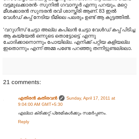
വട്ടമുഖക്കാരൻ- സുനിൽ ഗവാസ്കർ എന്നു പറയും. മറ്റെ
മീശക്കാരൻ സുന്ദരൻ രവി ശാസ്ത്രി ആണ്. 83 ഇൽ
വേൾഡ് കപ്പ് നേടിയ ടീമിലെ പലരും ഉണ്ട് ആ കൂട്ടത്തിൽ.
‘വറുഗീസ് ചേട്ടാ അല്ല കപിലൻ ചേട്ടാ വേൾഡ് കപ്പ് പിടിച്ച
ആ കയ്യേൽ ഒന്നൂടെ തൊട്ടോട്ടെ' എന്നു
ചോദിക്കാനൊന്നും പോയില്ല. എനിക്ക് പറ്റിയ കളിയല്ല
ഇതൊന്നും എന്ന് അമ്മ പണ്ടേ പറഞ്ഞു തന്നിട്ടുണ്ടല്ലൊ.
21 comments:
എതിരന്‍ കതിരവന്‍
Sunday, April 17, 2011 at
9:04:00 AM GMT+5:30
എല്ലാ ക്രിക്കറ്റ് പ്രേമികൾക്കും സമർപ്പണം.
Reply