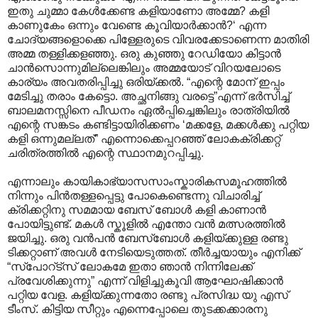
ഇതു ചുമ്മാ കേൾക്കേണ്ട കളിയാണോ അമ്മേ? കളി
കാണുകേം ഒന്നും വേണ്ടെ കൂവിയാർക്കാൻ?‘ എന്ന
ചോദ്യങ്ങളൊക്കെ പിള്ളേരുടെ വിവരക്കേടാണെന്ന മാതിരി
അമ്മ തള്ളിക്കളഞ്ഞു. ഒരു കുഞ്ഞു റേഡിയോ കിട്ടാൻ
ചാൻസൊന്നുമില്ലെങ്കിലും അമ്മയോട് വിറയലോടെ
കാര്യം അവതരിപ്പിച്ചു ഒരിയ്ക്കൽ. “എന്റെ മോന് ഇപ്പം
മേടിച്ചു തരാം കേട്ടൊ. അച്ഛനിങ്ങു വരട്ടെ”എന്ന് ഭർസിച്ച്
ബാലമനസ്സിനെ പീഡനം ഏൽപ്പിച്ചെങ്കിലും രാത്രിയിൽ
എന്റെ സങ്കടം കണ്ടിട്ടായിരിക്കണം ‘മക്കളേ, മക്കൾക്കു പറ്റിയ
കളി ഒന്നുമല്ലത്” എന്നൊക്കെപ്പറഞ്ഞ് ലോകക്രിക്കറ്റ്
ചരിത്രത്തിൽ എന്റെ സ്ഥാനമുറപ്പിച്ചു.
എന്നാലും കായികാഭ്യാസസാംസ്കാരികസമൂഹത്തിൽ
നിന്നും പിൻതള്ളപ്പെട്ടു പോകെണ്ടെന്നു വിചാരിച്ച്
ക്രിക്കറ്റിനു സമമായ ബേസ് ബോൾ കളി കാണാൻ
പോയിട്ടുണ്ട്. മകൾ സ്കൂളിൽ എന്തോ വൻ മത്സരത്തിൽ
ജയിച്ചു. ഒരു വൻപൻ ബേസ്ബോൾ കളിയ്ക്കുള്ള രണ്ടു
ടിക്കറ്റാണ് അവൾ നേടിയെടുത്തത്. തീർച്ചയായും എനിക്ക്
“സ്പോറ്ട്സ് ലോകമേ ഇതാ ഞാൻ നിന്നിലേക്ക്
പ്രവേശിക്കുന്നു” എന്ന് വിളിച്ചുകൂവി ആഘോഷിക്കാൻ
പറ്റിയ വേള. കളിയ്ക്കുന്നതോ രണ്ടു പ്രസിദ്ധ യു എസ്
ടീംസ്. കിട്ടിയ സീറ്റും എന്നെപ്പോലെ തുടക്കക്കാരനു