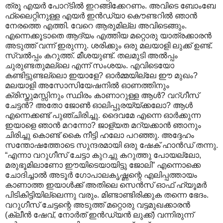
ത്രൂ എയർ പോറ്ടിൽ ഇറങ്ങിക്കേറണം. അവിടെ ബോംബേ
ഫ്ലൈറ്റിനുള്ള എയർ ഇൻഡ്യാ കൌണ്ടറിൽ ഞാൻ
നേരത്തെ എത്തി. വേറെ ആരുമില്ല അവിടെങ്ങും.
എന്നെക്കൂടാതെ ആദ്യം എത്തിയ മറ്റൊരു യാത്രക്കാരൻ
അടുത്ത് വന്ന് ഇരുന്നു. ശരിക്കും ഒരു മലയാളി ലുക്ക് ഉണ്ട്.
സ്വൽ‌പ്പം കറുത്ത്. മീശയുണ്ട്. തലമുടി അൽ‌പ്പം
ചുരുണ്ടതുമല്ലെ എന്ന് സംശയം. എവിടെയോ
കണ്ടിട്ടുണ്ടല്ലൊ ഇയാളേ? ഓർമ്മയില്ലേ ഈ മുഖം?
മലയാളി അസോസിയേഷനിൽ ഓണത്തിനും
ക്രിസ്തുമസ്സിനും സ്ഥിരം കാണാറുള്ള ആൾ? വറ്ഗീസ്
ചേട്ടൻ? അതോ ജോൺ ഓലിപ്പുരയ്യ്ക്കലോ? ആൾ
എന്നെക്കണ്ട് പുഞ്ചിരിച്ചു. ദൈവമേ എന്നെ ഓർക്കുന്ന
ഇയാളെ ഞാൻ മറന്നോ? ജാള്യത മറ്യക്കാൻ ഞാനും
ചിരിച്ചു കൊണ്ട് കൈ നീട്ടി ഹലോ പറഞ്ഞു. അദ്ദേഹം
സന്തോഷത്തോടെ സുന്ദരമായി ഒരു ഷേക് ഹാൻഡ് തന്നു.
“എന്നാ വറുഗീസ് ചേട്ടാ കുറച്ചു കറുത്തു പോയല്ലോ,
മരുഭൂമിലാണോ ഈയിടെയായിട്ടു ജോലി” എന്നൊക്കെ
ചോദിച്ചാൽ അടൂർ ഗോപാലകൃഷ്ണന്റെ എലിപ്പത്തായം
കാണാത്ത ഇയാൾക്ക് അതിലെ സെൻസ് ഓഫ് ഹ്യൂമർ
പിടികിട്ടിയില്ലെന്നു വരും. മിണ്ടാണ്ടിരിക്കുക തന്നെ ഭേദം.
വറുഗീസ് ചേട്ടന്റെ അടുത്ത് മറ്റൊരു വട്ടമുഖക്കാരൻ
(ക്ലീൻ ഷേവ്, നോർത് ഇൻഡ്യൻ ലുക്ക്) വന്നിരുന്ന്