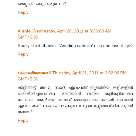
തെറ്റിക്കിടക്കുവാരുന്നോ?
Reply
Vinnie
Wednesday, April 20, 2011 at 5:36:00 AM
GMT+5:30
Really like it..thanks...'Anadinu samnila' nice one love it..gr8
Reply
വികടശിരോമണി
Thursday, April 21, 2011 at 6:02:00 PM
GMT+5:30
കിളിത്തട്ട്, തലമ, സാറ്റ്, ഏറുപന്ത് തുടങ്ങിയ കളികളിൽ
പരിശീലിച്ചുനോക്കൂ. ഭാവിയിൽ വലിയ കളികളിലേക്കു
പോവാം. ആദ്യമേ ബേസ് ബാളൊക്കെ പോയി കണ്ടാൽ
എവിടെയാ 'സംഭവം' നടക്കുന്നേന്നു മനസ്സിലാവില്ല. പുവർ
ബോയ്!
Reply