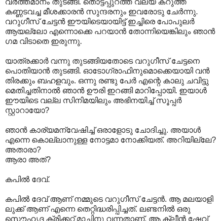
വർത്തമാനം തുടങ്ങി. തൊട്ടപ്പുറത്ത് വല്യ കറുത്ത
കണ്ണടവച്ച മീശക്കാരൻ സുന്ദരനും ഇവരോടു ചേർന്നു.
വറുഗീസ് ചേട്ടൻ ഈയിടെയായിട്ട് ഇച്ചിരെ പോപുലർ
ആയല്ലോ എന്നൊക്കെ പറയാൻ തോന്നിയെങ്കിലും ഞാൻ
ഗമ വിടാതെ ഇരുന്നു.
യാത്രക്കാർ വന്നു തുടങ്ങിയതോടെ വറുഗീസ് ചേട്ടനെ
പൊതിയാൻ തുടങ്ങി. ഓടോഗ്രാഫിനുമൊക്കെയായി വൻ
തിരക്കും ബഹളവും. ഒന്നു രണ്ടു പേർ എന്റെ കാലു ചവിട്ടു
മെതിച്ചതിനാൽ ഞാൻ ഊരി ഇറങ്ങി മാറിപ്പോയി. ഇയാൾ
ഈയിടെ വല്ല സിനിമയിലും അഭിനയിച്ച് സൂപ്പർ
സ്റ്റാറായോ?
ഞാൻ കാര്യമന്വേഷിച്ച് ഒരാളോടു ചോദിച്ചു. അയാൾ
എന്നെ കൊല്ലാനുള്ള നോട്ടമാ നോക്കിയത്. അറിയില്ലേ?
അതാരാ?
ആരാ അത്?
കപിൽ ദേവ്.
കപിൽ ദേവ് ആണ് നമ്മുടെ വറുഗീസ് ചേട്ടൻ. ആ മലയാളി
ലുക്ക് ആണ് എന്നെ തെറ്റിദ്ധരിപ്പിച്ചത്. ലണ്ടനിൽ ഒരു
സൌഹൃദ ക്രിക്കറ്റ് മാച്ചിനു വന്നതാണ്. ആ ക്ലീൻ ഷേവ്