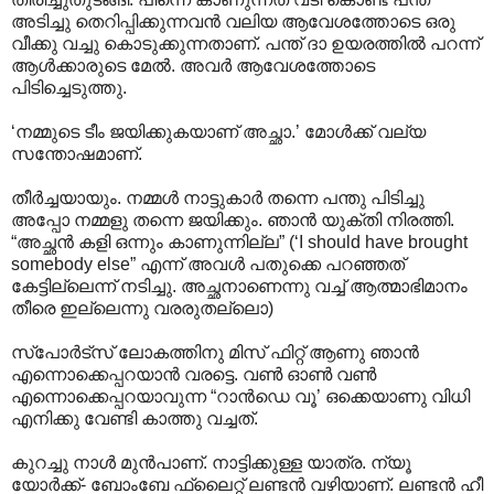
അടിച്ചു തെറിപ്പിക്കുന്നവൻ വലിയ ആവേശത്തോടെ ഒരു
വീക്കു വച്ചു കൊടുക്കുന്നതാണ്. പന്ത് ദാ ഉയരത്തിൽ പറന്ന്
ആൾക്കാരുടെ മേൽ. അവർ ആവേശത്തോടെ
പിടിച്ചെടുത്തു.
‘നമ്മുടെ ടീം ജയിക്കുകയാണ് അച്ഛാ.’ മോൾക്ക് വല്യ
സന്തോഷമാണ്.
തീർച്ചയായും. നമ്മൾ നാട്ടുകാർ തന്നെ പന്തു പിടിച്ചു
അപ്പോ നമ്മളു തന്നെ ജയിക്കും. ഞാൻ യുക്തി നിരത്തി.
“അച്ഛൻ കളി ഒന്നും കാണുന്നില്ല” (‘I should have brought
somebody else” എന്ന് അവൾ പതുക്കെ പറഞ്ഞത്
കേട്ടില്ലെന്ന് നടിച്ചു. അച്ഛനാണെന്നു വച്ച് ആത്മാഭിമാനം
തീരെ ഇല്ലെന്നു വരരുതല്ലൊ)
സ്പോർട്സ് ലോകത്തിനു മിസ് ഫിറ്റ് ആണു ഞാൻ
എന്നൊക്കെപ്പറയാൻ വരട്ടെ. വൺ ഓൺ വൺ
എന്നൊക്കെപ്പറയാവുന്ന “റാൻഡെ വൂ’ ഒക്കെയാണു വിധി
എനിക്കു വേണ്ടി കാത്തു വച്ചത്.
കുറച്ചു നാൾ മുൻപാണ്. നാട്ടിക്കുള്ള യാത്ര. ന്യൂ
യോർക്ക്- ബോംബേ ഫ്ലൈറ്റ് ലണ്ടൻ വഴിയാണ്. ലണ്ടൻ ഹീ