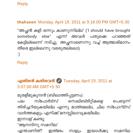
Reply
thahseen
Monday, April 18, 2011 at 9:18:00 PM GMT+5:30
“അച്ഛൻ കളി ഒന്നും കാണുന്നില്ല” (‘I should have brought
somebody else” എന്ന് അവൾ പതുക്കെ പറഞ്ഞത്
കേട്ടില്ലെന്ന് നടിച്ചു. അച്ഛനാണെന്നു വച്ച് ആത്മാഭിമാനം
തീരെ ഇല്ലെന്നു വരരുതല്ലൊ)
:)
Reply
എതിരന്‍ കതിരവന്‍
Tuesday, April 19, 2011 at
3:07:00 AM GMT+5:30
മുരളീമുകുന്ദൻ (ബിലാത്തിപ്പട്ടണം):
പല സ്പോർട്സ് സെലിബ്രിറ്റികളെ പെട്ടെന്ന്
തിരിച്ചറിയുകയില്ല എന്നു മാത്രമല്ല, ചില സ്പോറ്ട്സ്
വാർത്തകളും എനിക്ക് മനസ്സിലാവുകയില്ല.
ഇന്നാള് കണ്ടൂ:
“ആനന്ദിനു സമനില”
എന്താണിത്? ഇത്രേം നാളും ഇയാൾക്കു സമനില