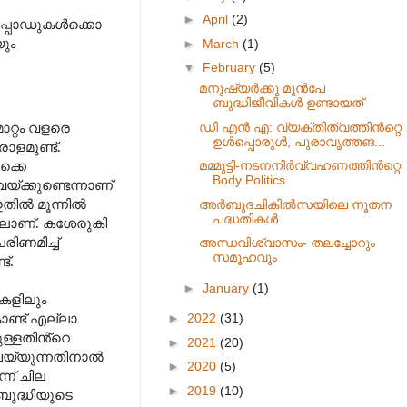
►
April
(2)
ോപ്പോഡുകൾക്കൊ
യും
►
March
(1)
▼
February
(5)
മനുഷ്യർക്കു മുൻപേ
ബുദ്ധിജീവികൾ ഉണ്ടായത്
ഡി എൻ എ: വ്യക്തിത്വത്തിൻറ്റെ
ാറ്റം വളരെ
ഉൾപ്പൊരുൾ, പുരാവൃത്തങ...
ാളമുണ്ട്.
മമ്മുട്ടി-നടനനിർവ്വഹണത്തിൻറ്റെ
്കെ
Body Politics
്ക്കുണ്ടെന്നാണ്
ഇതിൽ
മൂന്നിൽ
അർബുദചികിൽസയിലെ നൂതന
പദ്ധതികൾ
തലാണ്. കശേരുകി
രിണമിച്ച്
അന്ധവിശ്വാസം- തലച്ചോറും
സമൂഹവും
്.
►
January
(1)
കളിലും
►
2022
(31)
ൊണ്ട് എല്ലാ
ുള്ളതിൻ്റെ
►
2021
(20)
ചെയ്യുന്നതിനാൽ
►
2020
(5)
്ന് ചില
►
2019
(10)
 ബുദ്ധിയുടെ