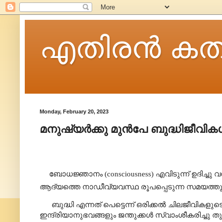
എതിരന്‍ കത
Monday, February 20, 2023
മനുഷ്യർക്കു മുൻപേ ബുദ്ധിജീവിക
ബോധജ്ഞാനം (
consciousness)
എവിടുന്ന് ഉദിച്ചു വ
ആദ്യത്തെ നാഡീവ്യവസ്ഥ രൂപപ്പെടുന്ന സമയത്
ബുദ്ധി എന്നത് പെട്ടെന്ന് ഒരിക്കൽ ചിലജീവികള
ഇന്ദ്രിയാനുഭവങ്ങളും ജന്തുക്കൾ സ്വാംശീകരിച്ചു ത