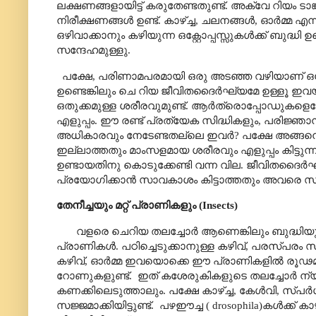
ലക്ഷണങ്ങളായിട്ട് കരുതേണ്ടതുണ്ട്. അക്വേ റിയം ടാങ്
നിരീക്ഷണങ്ങൾ ഉണ്ട്. കാഴ്ച്ച
,
ചലനങ്ങൾ
,
ഓർമ്മ എന്
ഒഴിവാക്കാനും കഴിയുന്ന ഒക്റ്റോപ്പസ്സുകൾക്ക്
ബുദ്ധി 
സന്ദേഹമുള്ളു.
പക്ഷേ
,
പരിണാമപരമായി ഒരു അടഞ്ഞ വഴിയാണ് ഒക്റ്റോ
ഉണ്ടെങ്കിലും ചെ റിയ ജീവിതദൈർഘ്യമേ ഉള്ളൂ ഇവയ
ഒതുക്കമുള്ള ശരീരവുമുണ്ട്. ആർത്രൊപ്പോഡുകള
എളുപ്പം. ഈ രണ്ട് പ്രത്യേക സിദ്ധികളും
,
പരിജ്ഞാന
അധികാരവും നേടേണ്ടതല്ലെ ഇവർ
?
പക്ഷേ അങ്ങനെ
ഇല്ലാത്തതും മാംസളമായ ശരീരവും എളുപ്പം കിട്ടു
ഉണ്ടായതിനു കൊടുക്കേണ്ടി വന്ന വില. ജീവിതദൈ
പ്രയോഗിക്കാൻ സാവകാശം കിട്ടാത്തതും അവരെ സാധ
തേനീച്ചയും മറ്റ് പ്രാണികളും
(Insects
)
വളരെ ചെറിയ തലച്ചോർ ആണെങ്കിലും ബുദ്ധിയുടെ 
പ്രാണികൾ. പഠിച്ചെടുക്കാനുള്ള കഴിവ്
,
പരസ്പരം സ
കഴിവ്
,
ഓർമ്മ ഇവയൊക്കെ ഈ പ്രാണികളിൽ രൂഢമൂല
റോണുകളുണ്ട്.
ഇത് കശേരുകികളുടെ തലച്ചോർ ന്
കണക്കിലെടുത്താലും. പക്ഷേ കാഴ്ച്ച
,
കേൾവി
,
സ്പർ
സജ്ജമാക്കിയിട്ടുണ്ട്.
പഴഈച്ച (
drosophila
)കൾക്ക് ക