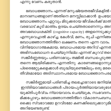
എന്നു വേണം കരുതാൻ.
ബോധജ്ഞാനം എന്നത് മനുഷ്യേതരജീവികളിൽ നി
മാനദണ്ഡങ്ങളാണ് അതിനെ മനസ്സിലാക്കാൻ
ഉപയോഗി
ബോധജ്ഞാനം ഏറ്റവും മിടുക്കരായ ജീവികൾക്ക് മാത്
വരവോട് കൂടി മാത്രം ഉദയം ചെയ്തതാണെന്നും അനുമ
അവബോധശക്തി
(cognitive capacity)
അളന്നെടുക്കു
എന്നുവെച്ചാൽ കാഴ്ച്ച
,
കേൾവി
,
മണം
,
രുചി എന്നിങ്
ബോധജ്ഞാനത്തിൻ്റെ ലക്ഷണം തന്നെ എന്ന വാദം.
വിനിയോഗാത്മകമായ
,
ബോധപരമായ അറിവ് എന്നത
അഭിസംബോധന ചെയ്യുന്നില്ല എന്നത് കുറവ് തന
സങ്കീർണ്ണതയും പരിണാമവും തമ്മിൽ ബന്ധപ്പെടുത്താവ
തന്നെ ആയിരിക്കണം എന്നതിനു
കാരണങ്ങളൊന്നുമില
പ്രൈമേറ്റുകളെക്കാൾ ബുദ്ധിയുണ്ടെങ്കിലും ഒരു മ
തീവ്രമായോ അടിസ്ഥാനപരമായ ബോധജ്ഞാനപരമ
സങ്കീർണ്ണമായി പരിണമിച്ച തലച്ചോറോടെ ജനിയ്ക്കു
ഇന്ദ്രിയാവബോധങ്ങൾ പ്രായപൂർത്തിയായവരുടേ
യുക്തിപൂർവ്വം ന്യായവാദം ചെയ്യുക
,
സംവേദനം 
മിക്കപ്പോഴും ബോധജ്ഞാനത്തിൻ്റെ വികാരസംബന്
ഒക്കെ) സ്വഭാവമോ ഉറവിടമോ കണക്കിലെടുക്കാറുമി
അറിയേണ്ടതുണ്ട്.