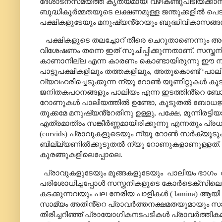
ദേശാടനസമയത്ത് കൃത്യമായി വഴികണ്ടുപിടിയ്ക്കാനുള
ബുദ്ധികൂർമ്മതയുടെ ലക്ഷണമുള്ള ജന്തുക്കളിൽ പെടു
പക്ഷികളുടേയും മനുഷ്യൻ്റേയും ബുദ്ധിവികാസങ്
പക്ഷികളുടെ തലച്ചോറ് തീരെ ചെറുതാണെന്നും അവ
വിശേഷണം തന്നെ ഇത് സൂചിപ്പിക്കുന്നതാണ്. സസ്ത
കാണാനില്ല എന്ന കാരണം കൊണ്ടായിരുന്നു ഈ ന
പാട്ടുപക്ഷികളിലും തത്തകളിലും
,
അതുകൊണ്ട്
‘
പാല
വ്യവഹരിച്ചെടുക്കുന്ന ന്യൂ റോൺ യൂണിറ്റുകൾ കൂട
ജനിതകപഠനങ്ങളും പാലിയം എന്ന ഇടത്തിൻ്റെ 
റോണുകൾ പാലിയത്തിൽ ഉണ്ടോ
,
കൂടുതൽ ബോധജ്
തൂക്കമേ മനുഷ്യൻ്റേതിനു ഉള്ളു
,
പക്ഷേ
,
മൂന്നിരട്
എത്രമാത്രം സങ്കീർണ്ണമായിരിക്കുന്നു എന്നതും പ്
(corvids)
പ്രാവുകളുടെയും ന്യൂ റോൺ സർക്യൂ
ബില്ല്യണിൽക്കൂടുതൽ ന്യൂ റോണുകളാണുള്ളത്
കുരങ്ങുകളിലെപ്പോലെ.
പ്രാവുകളുടേയും മൂങ്ങകളുടേയും
പാലിയം ഭാഗം
പരിശോധിച്ചപ്പോൾ സസ്തനികളുടെ കോർടെക്സില
കടക്കുന്നവയും പല നേരിയ പാളികൾ (
lamina
) ആയി 
സാമ്യം അതിൻ്റെ പ്രാവർത്തനക്ഷമതയുമായും സാമ്
തിരിച്ചറിഞ്ഞ് പ്രായോഗികനടപടികൾ പ്രാവർത്തിക