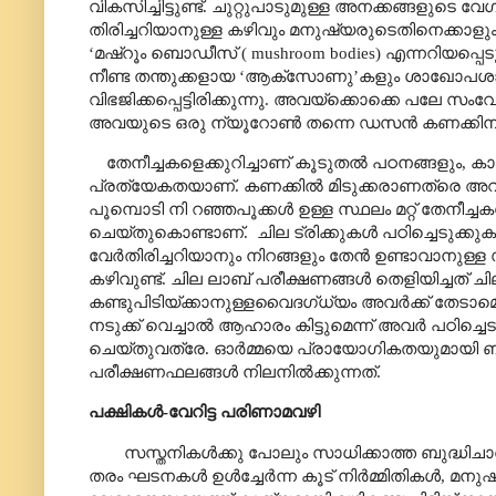
വികസിച്ചിട്ടുണ്ട്. ചുറ്റുപാടുമുള്ള അനക്കങ്ങളുടെ 
തിരിച്ചറിയാനുള്ള കഴിവും മനുഷ്യരുടെതിനെക്കാളു
‘
മഷ്റൂം ബൊഡീസ് (
mushroom bodies
) എന്നറിയപ്പ
നീണ്ട തന്തുക്കളായ
‘
ആക്സോണു
’
കളും ശാഖോപശാഖ
വിഭജിക്കപ്പെട്ടിരിക്കുന്നു. അവയ്ക്കൊക്കെ പലേ സംവ
അവയുടെ ഒരു ന്യൂറോൺ തന്നെ ഡസൻ കണക്കിനു ക
തേനീച്ചകളെക്കുറിച്ചാണ് കൂടുതൽ പഠനങ്ങളും
,
കാ
പ്രത്യേകതയാണ്. കണക്കിൽ മിടുക്കരാണത്രെ അ
പൂമ്പൊടി
നി റഞ്ഞപൂക്കൾ ഉള്ള സ്ഥലം മറ്റ് തേനീച
ചെയ്തുകൊണ്ടാണ്.
ചില ട്രിക്കുകൾ പഠിച്ചെടുക്കു
വേർതിരിച്ചറിയാനും നിറങ്ങളും തേൻ ഉണ്ടാവാനുള്ള സാ
കഴിവുണ്ട്.
ചില ലാബ് പരീക്ഷണങ്ങൾ തെളിയിച്ചത് ച
കണ്ടുപിടിയ്ക്കാനുള്ളവൈദഗ്ധ്യം അവർക്ക് തേടാമ
നടുക്ക് വെച്ചാൽ ആഹാരം കിട്ടുമെന്ന് അവർ പഠിച്ചെ
ചെയ്തുവത്രേ. ഓർമ്മയെ പ്രായോഗികതയുമായി ബന്ധ
പരീക്ഷണഫലങ്ങൾ നിലനിൽക്കുന്നത്.
പക്ഷികൾ-വേറിട്ട പരിണാമവഴി
സസ്തനികൾക്കു പോലും സാധിക്കാത്ത ബുദ്ധിചാ
തരം ഘടനകൾ ഉൾച്ചേർന്ന കൂട് നിർമ്മിതികൾ
,
മനുഷ്