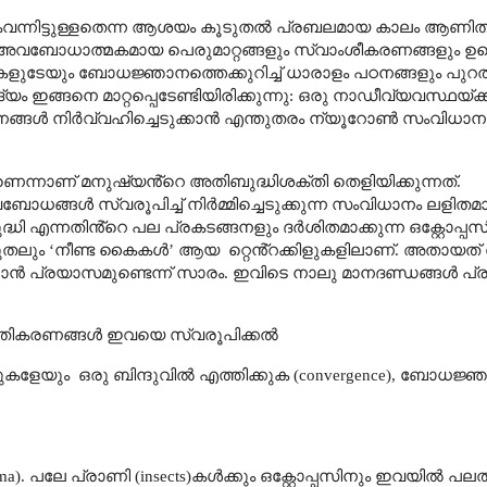
ന്നിട്ടുള്ളതെന്ന ആശയം കൂടുതൽ പ്രബലമായ കാലം ആണിത്
ം അവബോധാത്മകമായ പെരുമാറ്റങ്ങളും സ്വാംശീകരണങ്ങളും ഉണ്
േയും ബോധജ്ഞാനത്തെക്കുറിച്ച് ധാരാളം പഠനങ്ങളും പുറത്തു വ
ം ഇങ്ങനെ മാറ്റപ്പെടേണ്ടിയിരിക്കുന്നു: ഒരു നാഡീവ്യവസ്ഥയ്ക്ക
നങ്ങൾ നിർവ്വഹിച്ചെടുക്കാൻ എന്തുതരം ന്യൂറോൺ സംവിധാന
െന്നാണ് മനുഷ്യൻ്റെ അതിബുദ്ധിശക്തി തെളിയിക്കുന്നത്.
ോധങ്ങൾ സ്വരൂപിച്ച് നിർമ്മിച്ചെടുക്കുന്ന സംവിധാനം ലളിതമായ
ധി എന്നതിൻ്റെ പല പ്രകടങ്ങനളും ദർശിതമാക്കുന്ന ഒക്റ്റോപ്പസ
ടുതലും
‘
നീണ്ട കൈകൾ
’
ആയ
റ്റെൻ്റക്കിളുകളിലാണ്. അതായത്
്കാൻ പ്രയാസമുണ്ടെന്ന് സാരം. ഇവിടെ നാലു മാനദണ്ഡങ്ങൾ പ
 പ്രതികരണങ്ങൾ ഇവയെ സ്വരൂപിക്കൽ
വുകളേയും
ഒരു ബിന്ദുവിൽ എത്തിക്കുക (
convergence
)
,
ബോധജ്ഞാന
ma)
. പലേ പ്രാണി (
insects)
കൾക്കും ഒക്റ്റോപ്പസിനും ഇവയിൽ പലതു