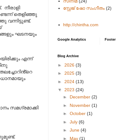
സിനിമ
(24)
.
നീരാളി
സ്റ്റേജ് ഷോ സംഗീതം
(2)
ടെന്ന് തെളിഞ്ഞു
ന്നിട്ടുണ്ട്.
http://chintha.com
്
ങ്ങളും ഘടനയും
Google Analytics
Footer
Blog Archive
ിരിക്കും എന്ന്
►
2026
(3)
ിനു
 തലച്ചോറിൻ്റെ
►
2025
(3)
്രധാനമായും
►
2024
(13)
▼
2023
(24)
►
December
(2)
►
November
(1)
ം സമഗ്രമാക്കി
►
October
(1)
►
July
(6)
►
June
(4)
മുണ്ട്.
►
May
(1)