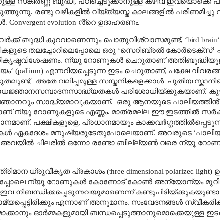
്ള സങ്കീർണ്ണ ബുദ്ധി
,
പഠിച്ചെടുക്കാനുള്ള കഴിവ് ഇവയൊക്കെ 
ത്തുന്നു.
രണ്ടു വഴികളിൽ വ്യ്ത്യസ്ത കാലങ്ങളിൽ പരിണമിച്ചു
ങൾ.
Convergent evolution
ൻ്റെ ഉദാഹരണം.
ർക്ക് ബുദ്ധി കുറവാണെന്നും പൊതുവിശ്വാസമുണ്ട്
, ‘bird brain
നികളുടെ
തലച്ചോറിലെപ്പോലെ ഒരു
‘
സെറിബ്രൽ കോർടെക്സ്
‘
ികൃഷ്ടവിശേഷണം. ന്യൂ റോണുകൾ ചെറുതാണ് അതിബുദ്ധിയുള്
ിയം
‘ (pallium)
എന്നറിയപ്പെടുന്ന ഇടം ചെറുതാണ്
,
പക്ഷേ വിവരങ
ുതലുണ്ട്
,
അതേ വലിപ്പമുള്ള സസ്തനികളെക്കാൾ. പുതിയ സ്കാനിങ
ബോധജ്ഞാനസമ്പാദനസാദ്ധ്യതകൾ പരിശോധിയ്ക്കുകയാണ്. കൂ
ഞാനവും സാദ്ധ്യമാവുകയാണ്.
ഒരു ആനയുടെ പാലിയത്തിൻ്
ടിയാണ് ന്യൂ റോണുകളുടെ എണ്ണം. മാത്രമല്ല ഈ ഇടത്തിൽ സർക
രധാനമാണ്. പക്ഷികളുളെ
,
പ്രധാനമായും കാക്കവർഗ്ഗത്തിൽപ്പെടു
ടുകൾ ഏകദേശം മനുഷ്യരുടേതുപോലെയാണ്. അവരുടെ
‘
പാലി
. അവയിൽ ചിലരിൽ ഒന്നോ രണ്ടോ ബില്ല്യൺ വരെ ന്യൂ റോ
ത്രിമാന ധ്രുവീകൃത പ്രകാശം (
three dimensional polarized light)
ഉ
െപ്പോലെ ന്യൂ റോണുകൾ കോണോട് കോൺ അന്യോന്യം മുറിച്
ഇവ നിബന്ധിക്കപ്പെടുന്നവയുമാണെന്ന് കണ്ടുപിടിയ്ക്കുകയുണ
യപ്പെട്ടിരിക്കും എന്നാണ് അനുമാനം. സംവേദനങ്ങൾ സ്വീകര
മാക്കാനും ഓർമ്മകളുമായി ബന്ധപ്പെടുത്താനുമൊക്കെയുള്ള ഇട