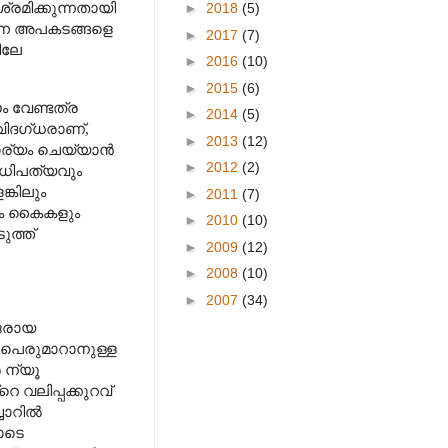
ശ്രമിക്കുന്നതായി
►
2018
(5)
്ന അപകടങ്ങളെ
►
2017
(7)
ിലേ
►
2016
(10)
►
2015
(6)
ം വേണ്ടത്ര
►
2014
(5)
 വിദഗ്ധരാണ്
,
►
2013
(12)
ര്യം ചെയ്യാൻ
►
2012
(2)
ധിപത്യവും
്കിലും
►
2011
(7)
വും കൈകളും
►
2010
(10)
ുത്ത്
►
2009
(12)
►
2008
(10)
►
2007
(34)
ജരായ
 പെരുമാറാനുള്ള
 ന്യൂ
െ വലിപ്പക്കുറവ്
ചോറിൽ
ോടെ