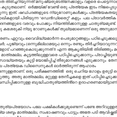
വേഗത തിരിച്ചറിയുന്നത് മനുഷ്യരുടേതിനേക്കാളും വളരെ പെട്ടെന്നാ
ം കൂടുതലാണ്.
ഒർമ്മയ്ക്ക് വേണ്ടി ഒരു പ്രത്യേക ഇടം നിജപ്പെടുത്ത
െടുന്നു ഇത്. ഷഡ്പദങ്ങളുടെ ന്യൂറോണുകൾക്കും പ്രത്യേകതയ
ികളായി പിരിയുന്ന
‘
ഡെൻഡ്രൈറ്റ്
‘
കളും
പല പ്രാവർത്തിക
േദനങ്ങളുടെ വരവും പോക്കും നിയന്ത്രിക്കാനുള്ള ചാതുര്യമുണ്ട്.
ശേരുകി ന്യൂ റോണുകൾക്ക് തുല്യമാണെന്ന് ഒരു അനുമാനവു
രണം ഏറ്റവും വൈവിദ്ധ്യമാർന്ന പെരുമാറ്റങ്ങളും പഠിച്ചെടുക്
വർ
;
പൂജ്യവും (ഒന്നുമില്ലാമയും) ഒന്നും രണ്ടും തിർച്ചറിയാവ
്ചകളോട് പറഞ്ഞുകൊടുക്കുന്നത് 8 എന്ന ആകൃതിയിൽ തിരിഞ്ഞും മ
ക മാത്രമല്ല
,
കൂട്ടത്തിലുള്ളവരെ പഠിപ്പിച്ചെടുക്കാനും പ്രാപ്തിയുണ്
ദ്ധ്യതയും കൂട്ടി യോജിപ്പിച്ച് തീരുമാനങ്ങൾ എടുക്കാനും
തേനീ
ില പ്രത്യേക
ഡിസൈനുകൾ ഓർത്തിരുന്ന് ആഹാരം
െന്നുള്ളതാണ്. ഒരു പരീക്ഷണത്തിൽ
ഒരു ചെറിയ ഗോളം ഉരുട്ടി ഒ
ടുത്തു. അതു മാത്രമല്ല
,
മറ്റുള്ള തേനീച്ചകളെ ഇത് പഠിപ്പിച്ചെടുക
ിപ്പിക്കാനുള്ള ബുദ്ധിചാതുര്യത്തിൻ്റെ ഉദാഹരണമായിട്ടാണ്
തുര്യപ്രയോഗം പലേ പക്ഷികൾക്കുമുണ്ടെന്ന് പണ്ടേ അറിവുള്ള
യ ശബ്ദം മാത്രമല്ല
,
സംഭാഷണവും പാട്ടും അതേ പടി ആവിഷ്ക്കരി