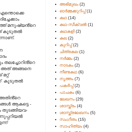
അഭിമുഖം
(2)
ഓർമ്മക്കുറിപ്പ്
(1)
 എന്തൊക്കെ
കഥ
(14)
ച്ചേക്കാം
കഥ-സീക്വല്‍
(1)
ത് മനുഷ്യൻ്റെ
കഥകളി
(2)
ത് കൂടുതൽ
്നാണ്.
കല
(2)
കുറിപ്പ്
(2)
്ന
ചിത്രകല
(1)
ാദം
നർമ്മം
(2)
 തലച്ചോറിൻ്റെ
നാടകം
(2)
ലും അത് അങ്ങനെ
നീണ്ടകഥ
(6)
റ്റ്
നൃത്തം
(7)
്
കൂടുതൽ
പകര്‍പ്പ്
(2)
പാചകം
(6)
ം അതിൻ്റെ
ലേഖനം
(29)
്ങൾ ആകട്ടെ -
ശാസ്ത്രം
(4)
ക തുടങ്ങിയവ-
ശാസ്ത്രലേഖനം
(5)
ുപ്പറിയൽ
സംഗീതം
(15)
ന്ന്
സാഹിത്യം
(4)