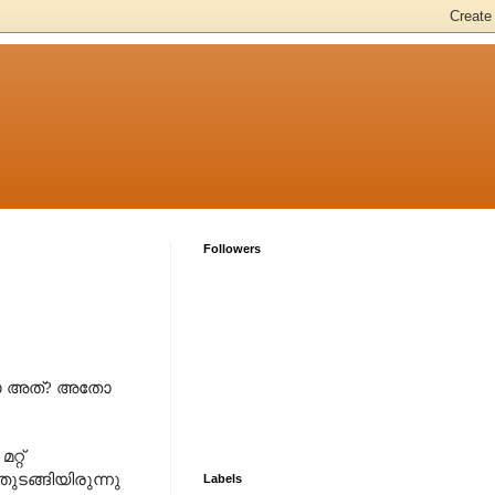
Followers
ോ അത്
?
അതോ
റ്റ്
ുടങ്ങിയിരുന്നു
Labels