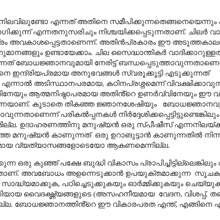
ലവിലുണ്ടോ എന്നത് അതിനെ സമീപിക്കുന്നതെങ്ങനെയെന്നും
ക്കുന്ന് എന്നതനുസരിചും നിശ്ചയിക്കപ്പെടുന്നതാണ്. ചിലർ വാദി
രം അവകാശപ്പെട്ടതാണെന്ന്.
അതിൻപ്രകാരം ഈ അടുത്തകാലത്
ാനങ്ങളും ഉണ്ടായേക്കാം. ചില സൈദ്ധാന്തികർ വാദിക്കാറുള്ള
ന്നത് ബോധജ്ഞാനവുമായി നേരിട്ട് ബന്ധപ്പെടുത്താവുന്നതാണെന
ങനെ ഇന്ദ്രിയപ്രമായ അനുഭവങ്ങൾ സ്വരൂക്കൂട്ടി എടുക്കുന്നത്
എന്നാൽ അടിസ്ഥാനപരമായ
,
കഠിനപ്രശ്നമെന്ന് വിവക്ഷിക്കാവുന
ിനേയും
ആത്മനിഷ്ഠാപരമായ അതിൻ്റെ ഉണർവ്വിനേയും ഈ വ
്നെയാണ്. കൂടാതെ തികഞ്ഞ ജ്ഞാനശേഷിയും
ബോധജ്ഞാനവും
ുന്നതാണെന്ന് പരികൽപ്പനകൾ നിർദ്ദേശിക്കപ്പെട്ടിട്ടുണ്ടെങ്കി
്ല. ഉദാഹരണത്തിനു മനുഷ്യൻ ഒരു സ്പീഷീസ് എന്നനിലയ്ക്ക് മ
രത്തെ മനുഷ്യൻ കാണുന്നത്
ഒരു ഉറാങുട്ടാൻ കാണുന്നതിൽ നിന്ന
ായ വ്യത്യാസങ്ങളോടെയോ ആകണമെന്നില്ല.
ന്ന ഒരു കുഞ്ഞ് പക്ഷേ ബുദ്ധി വികാസം പ്രാപിച്ചിട്ടില്ലെങ്കിലു
താണ്
.
അവബോധം അളന്നെടുക്കാൻ ഉപയുക്തമാക്കുന്ന
സൂചകങ
സാദ്ധ്യമാക്കുക
,
പഠിച്ചെടുക്കുകയും ഓർമ്മിക്കുകയും ചെയ്യു
ധിയായ
വൈദഗ്ദ്ധ്യങ്ങളുടെ (അസഹനീയമായ
വേദന
,
വിശപ്പ്
,
തണ
ല്ല.
ബോധജ്ഞാനത്തിൻ്റെ ഈ വികാരപരത എന്ത്
,
എങ്ങിനെ എ