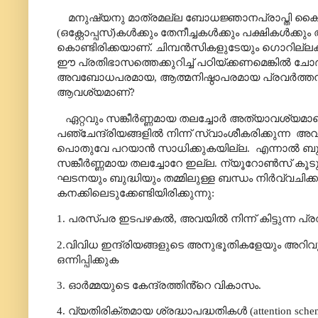
മനുഷ്യനു മാത്രമല്ല ബോധജ്ഞാനപ്രാപ്തി കൈവ
(ഒക്റ്റോപ്പസ്)കൾക്കും
തേനീച്ചകൾക്കും പക്ഷികൾക്കു
കൊണ്ടിരിക്കയാണ്. ചിമ്പൻസികളുടേയും ഗൊറില്ലകളുട
ഈ പ്രതിഭാസത്തെക്കുറിച്ച് പഠിയ്ക്കണമെങ്കിൽ ചോദ്യ
അവബോധപരമായ
,
ആത്മനിഷ്ഠാപരമായ പ്രവർത്ത
ആവശ്യമാണ്
?
ഏറ്റവും സങ്കീർണ്ണമായ തലച്ചോർ അത്യാവശ്യമാണ
പഞ്ചേന്ദ്രിയങ്ങളിൽ നിന്ന് സ്വാംശീകരിക്കുന്ന
അവബ
പൊതുവേ പറയാൻ സാധിക്കുകയില്ല.
എന്നാൽ ബുദ്
സങ്കീർണ്ണമായ തലച്ചോറേ ഇല്ല. ന്യൂറോൺസ് കൂ
ഘടനയും ബുദ്ധിയും തമ്മിലുള്ള ബന്ധം നിർവ്വചിക
കനക്കിലെടുക്കേണ്ടിയിരിക്കുന്നു:
1. പരസ്പര ഇടപഴകൽ
,
അവയിൽ നിന്ന് കിട്ടുന്ന
2.
വിവിധ ഇന്ദ്രിയങ്ങളുടെ അനുഭൂതികളേയും അറി
ഒന്നിപ്പിക്കുക
3. ഓർമ്മയുടെ കേന്ദ്രത്തിൻ്റെ വികാസം.
4. വ്യതിരിക്തമായ ശ്രദ്ധാപദ്ധതികൾ (
attention sche