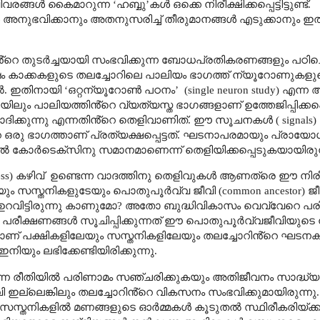
 വിവരങ്ങൾ കൈമാറുന്ന
‘
ഹബ്ബു
’
കൾ ഒക്കെ നിരീക്ഷിക്കപ്പെട്ടിട്ടുണ്ട്.
ങൾ അനുഭവിക്കാനും അതനുസരിച്ച് തീരുമാനങ്ങൾ എടുക്കാനും ഇത്
ൻ്റെ തുടർച്ചയായി സംഭവിക്കുന്ന ബോധപ്രതികരണങ്ങളും പഠിച്ച
േഷം കാക്കകളുടെ തലച്ചോറിലെ പാലിയം ഭാഗത്ത് ന്യൂറോണുകളു
തൽ. ഇതിനായി
‘
ഒറ്റന്യൂറോൺ പഠനം
’
(single neuron study)
എന്ന 
ലും പാലിയത്തിൻ്റെ വ്യത്യസ്ത ഭാഗങ്ങളാണ് ഉത്തേജിപ്പിക്കപ്
ാദിക്കുന്നു എന്നതിൻ്റെ തെളിവാണിത്.
ഈ സൂചനകൾ (
signals)
ു ഭാഗത്താണ് പ്രത്യക്ഷപ്പെട്ടത്. ഘടനാപരമായും പ്രായോ
ടൽ കോർടെക്സിനു സമാനമാണെന്ന് തെളിയിക്കപ്പെടുകയായിരുന
ss)
കഴിവ്
ഉണ്ടെന്ന വാദത്തിനു തെളിവുകൾ ആണത്രെ ഈ നിര
യും സസ്തനികളുടേയും
പൊതുപൂർവ്വ ജീവി
(common ancestor)
ജീ
വിട്ടിരുന്നു കാണുമോ
?
അതോ ബുദ്ധിവികാസം വെവ്വേറെ പരിണ
ിയ പരീക്ഷണങ്ങൾ സൂചിപ്പിക്കുന്നത് ഈ പൊതുപൂർവ്വജീവിയു
ാപിച്ചതാണ് പക്ഷികളിലേയും സസ്തനികളിലേയും തലച്ചോറിൻ്റെ ഘട
ിയും ലഭിക്കേണ്ടിയിരിക്കുന്നു.
്ന രീതിയിൽ പരിണാമം സഞ്ചരിക്കുകയും അതിജീവനം സാദ്ധ്യമ
ല്ലെങ്കിലും തലച്ചോറിൻ്റെ വികസനം സംഭവിക്കുമായിരുന്നു. 
പോൾ സസ്തനികളിൽ മണങ്ങളുടെ ഓർമ്മകൾ കൂടുതൽ സ്ഥിരീകരിയ്ക്ക