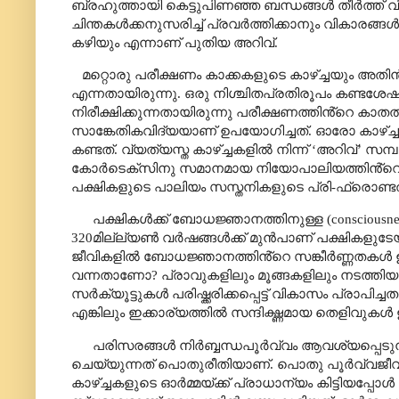
ബ്രഹുത്തായി കെട്ടുപിണഞ്ഞ ബന്ധങ്ങൾ തീർത്ത്
ചിന്തകൾക്കനുസരിച്ച് പ്രവർത്തിക്കാനും വികാരങ്
കഴിയും എന്നാണ് പുതിയ അറിവ്.
മറ്റൊരു പരീക്ഷണം കാക്കകളുടെ കാഴ്ച്ചയും അതി
എന്നതായിരുന്നു. ഒരു നിശ്ചിതപ്രതിരൂപം കണ്ടശ
നിരീക്ഷിക്കുന്നതായിരുന്നു പരീക്ഷണത്തിൻ്റെ കാ
സാങ്കേതികവിദ്യയാണ് ഉപയോഗിച്ചത്. ഓരോ കാഴ്ച്ചയി
കണ്ടത്. വ്യത്യസ്ത കാഴ്ച്ചകളിൽ നിന്ന്
‘
അറിവ്
’
സമ്പ
കോർടെക്സിനു സമാനമായ നിയോപാലിയത്തിൻ്റെ ഒര
പക്ഷികളുടെ പാലിയം സസ്തനികളുടെ പ്രി-ഫ്രൊണ്
പക്ഷികൾക്ക് ബോധജ്ഞാനത്തിനുള്ള (
consciousne
320മില്ല്യൺ വർഷങ്ങൾക്ക് മുൻപാണ് പക്ഷികളുടേ
ജീവികളിൽ ബോധജ്ഞാനത്തിൻ്റെ സങ്കീർണ്ണതകൾ ഉറ
വന്നതാണോ
?
പ്രാവുകളിലും മൂങ്ങകളിലും നടത്ത
സർക്യൂട്ടുകൾ പരിഷ്ക്കരിക്കപ്പെട്ട് വികാസം പ്ര
എങ്കിലും ഇക്കാര്യത്തിൽ സന്ദിഗ്ദ്ധമായ തെളിവുകൾ ഇന
പരിസരങ്ങൾ നിർബ്ബന്ധപൂർവ്വം ആവശ്യപ്പെടുന
ചെയ്യുന്നത് പൊതുരീതിയാണ്. പൊതു പൂർവ്വജീവി ഇ
കാഴ്ച്ചകളുടെ ഓർമ്മയ്ക്ക് പ്രാധാന്യം കിട്ടിയപ്