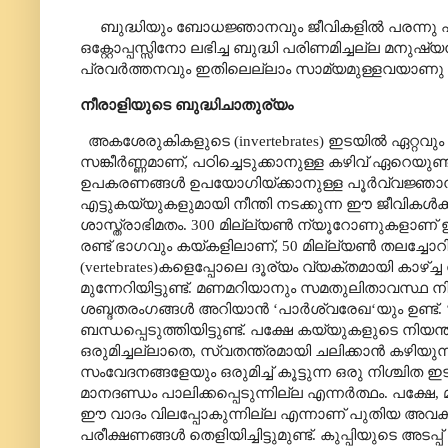
ബുദ്ധിയും ബോധജ്ഞാനവും ജീവികളിൽ പരന്നു പട
ഒക്റ്റോപ്പസ്സിനോ ലഭിച്ച ബുദ്ധി പരിണമിച്ചല്ല മ
പ്രവർത്തനവും ഇതിലെല്ലാം സാമ്യമുള്ളവയാണു 
നീരാളിയുടെ ബുദ്ധിചാതുര്യം
അകശേരുകികളുടെ (
invertebrates
) ഇടയിൽ ഏറ്റവും
സങ്കീർണ്ണമാണ്
,
പഠിച്ചെടുക്കാനുള്ള കഴിവ് ഏറെയുണ്ട
ഉപകരണങ്ങൾ ഉപയോഗിയ്ക്കാനുള്ള
പൂർവ്വജ്ഞാ
എട്ടുകയ്യുകളുമായി നീന്തി നടക്കുന്ന ഈ ജീവികൾക
ശാസ്ത്രാഭിമതം. 300 മില്ല്യൺ ന്യൂറോണുകളാണ് 
രണ്ട് ഭാഗവും കയ്കളിലാണ്
, 50
മില്ല്യൺ തലച്ചോറി
(
vertebrates
)കളെപ്പോലെ ദൂര്യം വ്യക്തമായി കാഴ്ച്ച 
മുന്നേറിയിട്ടുണ്ട്.
മണമറിയാനും സമതുലിതാവസ്ഥ നിലനി
ശബ്ദതരംഗങ്ങൾ അറിയാൻ
‘
പാർശ്വരേഖ
‘
യും ഉണ്ട്.
ബന്ധപ്പെടുത്തിയിട്ടുണ്ട്
.
പക്ഷേ കയ്യുകളുടെ നിയന്ത
ഒരുമിച്ചല്ലാതെ
,
സ്വതന്ത്രമായി ചലിക്കാൻ കഴിയുന്
സംവേദനങ്ങളേയും ഒരുമിച്ച് കൂട്ടുന്ന ഒരു നിശ്ചി
മാനദണ്ഡം പാലിക്കപ്പെടുന്നില്ല എന്നർത്ഥം. പക്ഷേ
,
ഈ വാദം വിലപ്പോകുന്നില്ല എന്നാണ് പുതിയ അവകാശവാ
പരീക്ഷണങ്ങൾ തെളിയിച്ചിട്ടുമുണ്ട്. കുപ്പിയുടെ അടപ്