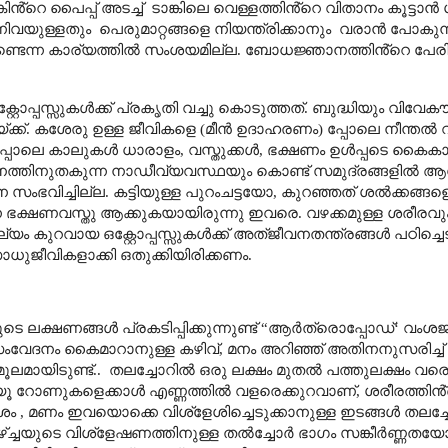
കിൻ്റെ പൈപ്പ് അടച്ച്
ടാങ്കിലെ വെള്ളത്തിൻ്റെ വിതാനം കൂട്ടാൻ 
നിവയുള്ളതും
പെരുമാറ്റങ്ങളെ നിയന്ത്രിക്കാനും
വരാൻ പോകുന
ഉണ്ടെന്ന കാര്യത്തിൽ സംശയമില്ല. ബോധജ്ഞാനത്തിൻ്റെ പേര
പ്പസ്സുകൾക്ക് പ്രകൃതി വച്ചു കൊടുത്തത്. ബുദ്ധിയും വിവേകൗ
്ക്ക്. കശേരു ഉള്ള ജീവികളെ (മീൻ ഉദാഹരണം) പ്പോലെ നീന്തൽ
െപ്പോലെ കാലുകൾ ധാരാളം
,
വസ്തുക്കൾ
,
ഭക്ഷണം ഉൾപ്പടെ കൈകാ
ത്തിനുതകുന്ന നാഡീവ്യവസ്ഥയും കൊണ്ട് സമുദ്രങ്ങളിൽ ആ
 സംഭവിച്ചില്ല
.
കട്ടിയുള്ള പുറംചട്ടയോ
,
കുറഞ്ഞത് ശൽക്കങ്ങളെങ
ന്ന ഭക്ഷണവസ്തു ആക്കുകയായിരുന്നു ഇവരെ. വഴക്കമുള്ള ശരീര
ർഘ്യം കുറവായ
ഒക്റ്റോപ്പസ്സുകൾക്ക്
അത്ജീവനതന്ത്രങ്ങൾ പഠിച്ചെട
ുജീവികളാക്കി ഒതുക്കിയിരിക്കണം.
ലക്ഷണങ്ങൾ പ്രകടിപ്പിക്കുന്നുണ്ട്
“
ആർത്രൊപ്പോഡ്
‘
വംശ
ംവേദനം കൈമാറാനുള്ള കഴിവ്
,
മനം അറിഞ്ഞ് അതിനനുസരിച്ച്
മായിടുണ്ട്..
തലച്ചോറിൽ ഒരു ലക്ഷം
മുതൽ പത്തുലക്ഷം വരെ
യൂ റോണുകളെക്കാൾ എണ്ണത്തിൽ വളരെക്കുറവാണ്
,
ശരീരത്തിൻ്റ
ശം
,
മണം ഇവയൊക്കെ വിശ്ളേശിച്ചെടുക്കാനുള്ള ഇടങ്ങൾ തലച്
ാഴ്ച്ചയുടെ വിശ്ളേഷണത്തിനുള്ള തൽച്ചോർ ഭാഗം സങ്കീർണ്ണതയ