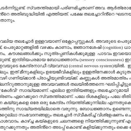
ർന്നിട്ടുണ്ട്. സ്വതന്ത്രമായി പരിണമിച്ചതാണ് അവ. ആർത്ര
നുഷ്യൻ്റെ അതിബുദ്ധിയിൽ എത്തിയത്. പക്ഷേ തലച്ചോറിൻ്റെ ഘടന
താനും.
 വലിയ തലച്ചോർ ഉള്ളവയാണ് ഒക്റ്റോപ്പസ്സുകൾ. അവരുടെ പെരുമ
്
,
പെരുമാറ്റങ്ങളിൽ വഴക്കം കാണാം
,
ജ്ഞാനശേഷി (
cognition)
ധാര
നം
,
കൗശലങ്ങൾക്കും സൂത്രപ്പണികൾക്കുമുള്ള
പാടവം ഇവയൊക
്കുണ്ട്. ഇന്ദ്രിയപരമായ ബോധജ്ഞാനം (
sensory consciousness)
ഇവയ
ഇവയുടെ കേന്ദ്രനാഡീ വ്യവസ്ഥ (
central nervous system
)യിൽ.
ലും. ഇത് മീനുകളിലും ഉഭയജീവികളിലും ഉള്ളതിനേക്കാൾ കൂടു
വഴി ഗണിയ്ക്കാൻ പ്രാപ്തിയുണ്ടിവയ്ക്ക്. കണ്ണുകൾ അത്രമാത്രം പ
റുത്താനുമുള്ള അവയവങ്ങൾ തലയിൽത്തന്നെ ഘടിപ്പിച്ചിട്ടുണ്ട
‘
കേൾവി
‘
സാദ്ധ്യമാണ്. എല്ലാ ഇന്ദ്രിയങ്ങളും തലച്ചോറുമായി
്രണം ഏറെക്കുറെ സ്വതന്ത്രമാണ്. പലേ ദിശകളിലും പലേ രീതി
ന കയ്യുകളെ ഒരേ ഒരു കേന്ദ്രം നിയന്ത്രിക്കുന്നില്ല എന്നതുക
ത ഇടത്തിനു സാദ്ധ്യതയില്ലാതെ വരുന്നു. ബോധജ്ഞാനം ഉണ്ടെന്ന
മറ്റെല്ലാ സംവേദനങ്ങളും തലച്ചോർ സ്വീകരിച്ച് വിശ്ളേഷണം 
ദം. കാഴ്ച്ച കയ്കളുടെ ചലനങ്ങളെ നിയന്ത്രിക്കുന്നുണ്ട് എന
പ് തുറക്കുന്നതും അതിൻ്റെ അടപ്പ് കൊണ്ട് കളിയ്ക്കുന്നതും ഒക്കെ