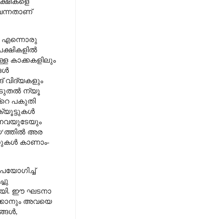
പക്ഷികളെ
 വന്നതാണ്
‘
എന്നൊരു
പക്ഷികളിൽ
ള കാക്കകളിലും
്ങൾ
് വിദ്യകളും
ടുതൽ ന്യൂ
റെ പകുതി
്യൂട്ടുകൾ
ന്നവയുടേയും
യ
‘
ത്തിൽ അര
ണുകൾ കാണാം-
പയോഗിച്ച്
ചു
്ടായി. ഈ ഘടനാ
ിക്കാനും അവയെ
ങ്ങൾ
,