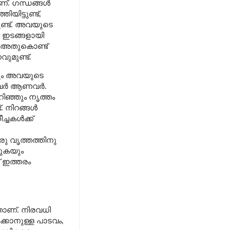
ണ്
.
ഗന്ധങ്ങൾ
ിയിട്ടുണ്ട്
,
ുണ്ട്. അവയുടെ
ഇടങ്ങളായി
അതുകൊണ്ട്
മുണ്ട്.
കലും അവയുടെ
ുന്നവർ ആണവർ.
റിഞ്ഞും നൃത്തം
ട്. നിറങ്ങൾ
ച്ചകൾക്ക്
രു വൃത്തത്തിനു
്കുകയും
 ഇത്തരം
താണ്. നിരവധി
ക്കാനുള്ള പാടവം
,