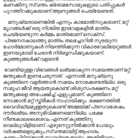
കണക്കിനു സ്വന്തം ക്രോമസോമുകളുടെ പതിപ്പുകൾ
പുറത്തിറക്കുകയാണ് ആണുങ്ങൾ ചെയ്യേണ്ടത്.
മനുഷ്യരാണെങ്കിൽ എന്നും കാമോൽസുകരാണ്. മറ്റ്
മൃഗങ്ങൾക്ക് ഒരു നിശ്ചിത ഇടവേളകളിൽ മാത്രം
ചെയ്യേണ്ടുന്ന കർമ്മം മാത്രമാണ് സെക്സ്
.
പ്രജനനകാലത്തു മാത്രം തലച്ചോറിൽ നുരയുന്ന
ഹോർമോണുകൾ നിയന്ത്രിക്കുന്ന വികാരവേലിയേറ്റങ്ങൾ
ഇണയുമായി ചേരാൻ നിർബ്ബന്ധിക്കുകയാണ്.
കുഞ്ഞുങ്ങൾക്ക് വളരാൻ
വേണ്ടിയുള്ള വിഭവങ്ങൾ ലഭ്യമാകുന്ന സമയത്താണ് മറ്റ്
ജന്തുക്കൾ ഇണചേരുന്നത്.
എന്നാൽ മനുഷ്യനു
കുഞ്ഞിനെ വളർത്താൻ സമയം നോക്കേണ്ടതില്ല. ഒരു
സമൂഹ ജീവി ആയതുകൊണ്ട് ശിശുസംരക്ഷണം മറ്റ്
ജന്തുക്കളെ അപേക്ഷിച്ച് എളുപ്പമാണ്
.
കുഞ്ഞിനെ
നോക്കാൻ മറ്റ് സ്ത്രീകൾ സഹായിക്കും
ഭക്ഷണത്തിൽ
വൈവിദ്ധ്യമുള്ളതുകൊണ്ട് അമ്മയ്ക്ക് പ്രസവശേഷം
ദൗർലഭ്യം അനുഭിവിക്കണമെന്നില്ല. പക്ഷേ
നീണ്ടകാലശൈശവം എന്നത് കുഞ്ഞിനു
വെല്ലുവിളിയാണ്. എഴുനേറ്റുനിൽക്കാൻ പോലും
വർഷങ്ങളെടുക്കും
,
സ്വന്തമായിട്ട് ആഹാരം
കണ്ടുപിടിയ്ക്കാൻ സാദ്ധ്യത ഇല്ല. അതിജീവനം