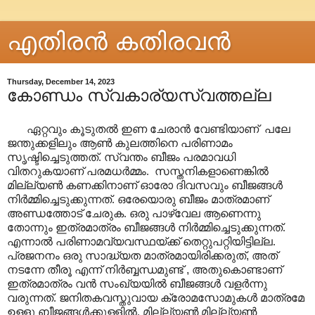
എതിരന്‍ കതിരവന്‍
Thursday, December 14, 2023
കോണ്ഡം സ്വകാര്യസ്വത്തല്ല
ഏറ്റവും കൂടുതൽ ഇണ ചേരാൻ വേണ്ടിയാണ് പലേ
ജന്തുക്കളിലും ആൺ കുലത്തിനെ പരിണാമം
സൃഷ്ടിച്ചെടുത്തത്. സ്വന്തം ബീജം പരമാവധി
വിതറുകയാണ് പരമധർമ്മം. സസ്തനികളാണെങ്കിൽ
മില്ല്യൺ കണക്കിനാണ് ഓരോ ദിവസവും ബീജങ്ങൾ
നിർമ്മിച്ചെടുക്കുന്നത്. ഒരേയൊരു ബീജം മാത്രമാണ്
അണ്ഡത്തോട് ചേരുക. ഒരു പാഴ്വേല ആണെന്നു
തോന്നും ഇത്രമാത്രം ബീജങ്ങൾ നിർമ്മിച്ചെടുക്കുന്നത്.
എന്നാൽ പരിണാമവ്യവസ്ഥയ്ക്ക് തെറ്റുപറ്റിയിട്ടില്ല.
പ്രജനനം ഒരു സാദ്ധ്യത മാത്രമായിരിക്കരുത്
,
അത്
നടന്നേ തീരൂ എന്ന് നിർബ്ബന്ധമുണ്ട്
,
അതുകൊണ്ടാണ്
ഇത്രമാത്രം വൻ സംഖ്യയിൽ ബീജങ്ങൾ വളർന്നു
വരുന്നത്
.
ജനിതകവസ്തുവായ ക്രോമസോമുകൾ മാത്രമേ
ഉള്ളു ബീജങ്ങൾക്കുള്ളിൽ. മില്ല്യൺ മില്ല്യൺ