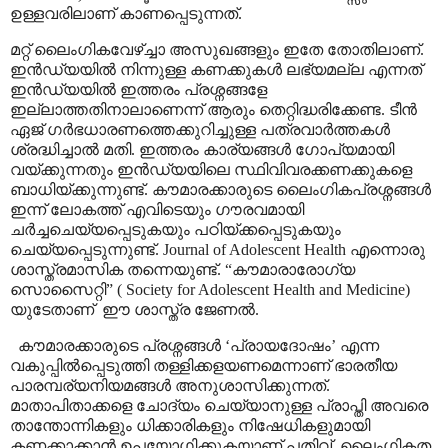
ഉള്ളവരിലാണ് കാണപ്പെടുന്നത്.
മറ്റ് ലൈംഗികവേഴ്ച്ചാ അസുഖങ്ങളും ഇതേ തോതിലാണ്.
ഇൻഡ്യയിൽ നിന്നുള്ള കണക്കുകൾ ലഭ്യമല്ല എന്നത്
ഇൻഡ്യയിൽ ഇത്തരം പ്രശ്നങ്ങളേ
ഇല്ലാത്തതിനാലാണെന്ന് ആരും തെറ്റിദ്ധരിക്കേണ്ട. ടീൻ
ഏജ് ഗർഭധാരണത്തെക്കുറിച്ചുള്ള പത്രവാർത്തകൾ
ശ്രദ്ധിച്ചാൽ മതി. ഇത്തരം കാര്യങ്ങൾ ഗോപ്യമായി
വയ്ക്കുന്നതും ഇൻഡ്യയിലെ സ്ഥിവിവരക്കണക്കുകളെ
ബാധിയ്ക്കുന്നുണ്ട്. കൗമാരക്കാരുടെ ലൈംഗികപ്രശ്നങ്ങൾ
ഇന്ന് ലോകത്ത് എവിടെയും ഗൗരവമായി
ചർച്ചചെയ്യപ്പെടുകയും പഠിയ്ക്കപ്പെടുകയും
ചെയ്യപ്പെടുന്നുണ്ട്.
Journal of Adolescent Health
എന്നൊരു
ശാസ്ത്രമാസിക തന്നെയുണ്ട്.
“
കൗമാരാരോഗ്യ
സൊസൈറ്റി
”
(
Society for Adolescent Health and Medicine)
യുടേതാണ്
ഈ ശാസ്ത്ര ജേണൽ.
കൗമാരക്കാരുടെ പ്രശ്നങ്ങൾ
‘
പ്രായദോഷം
’
എന്ന
വകുപ്പിൽപ്പെടുത്തി തള്ളിക്കളയണമെന്നാണ് ഭാരതീയ
പാരമ്പര്യനിയമങ്ങൾ അനുശാസിക്കുന്നത്.
മാതാപിതാക്കളെ ചോദ്യം ചെയ്യാനുള്ള പ്രാപ്തി അവരെ
താന്തോന്നികളും ധിക്കാരികളും നിഷേധികളുമായി
കണക്കാക്കാൻ ഉപയോഗിക്കുകയാണ് പതിവ്. ലൈംഗികത