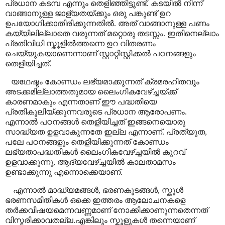
പ്രധാന കടമ്പ എന്നും തെളിഞ്ഞിട്ടുണ്ട്. കടയിൽ നിന്ന്
വാങ്ങാനുള്ള ജാള്യതയ്ക്കും ഒരു പങ്കുണ്ട് ഉറ
ഉപയോഗിക്കാതിരിക്കുന്നതിൽ. അത് വാങ്ങാനുള്ള പണം
കയ്യിലില്ലാതെ വരുന്നത് മറ്റൊരു തടസ്സം. ഇതിനെല്ലാം
പ്രതിവിധി സ്കൂളിൽത്തന്നെ ഉറ വിതരണം
ചെയ്യുകയാണെന്നാണ് സ്റ്റാറ്റിസ്റ്റിക്കൽ പഠനങ്ങളും
തെളിയിച്ചത്.
യഥേഷ്ടം കോണ്ഡം ലഭ്യമാക്കുന്നത് ക്രമരഹിതവും
അടക്കമില്ലാത്തതുമായ ലൈംഗികവേഴ്ച്ചയ്ക്ക്
കാരണമാകും എന്നതാണ് ഈ പദ്ധതിയെ
പ്രതികൂലിയ്ക്കുന്നവരുടെ പ്രധാന ആരോപണം.
എന്നാൽ പഠനങ്ങൾ തെളിയിച്ചത് ഇങ്ങനെയൊരു
സാദ്ധ്യത ഉളവാകുന്നതേ ഇല്ല എന്നാണ്
.
പ്രത്യുത
,
പലേ പഠനങ്ങളും തെളിയിക്കുന്നത് കോണ്ഡം
ലഭ്യതാപദ്ധതികൾ ലൈംഗികവേഴ്ച്ചയിൽ കുറവ്
ഉളവാക്കുന്നു
,
ആദ്യവേഴ്ച്ചയിൽ കാലതാമസം
ഉണ്ടാക്കുന്നു എന്നൊക്കെയാണ്.
എന്നാൽ മാദ്ധ്യമങ്ങൾ
,
ഭരണകൂടങ്ങൾ
,
സ്കൂൾ
ഭരണസമിതികൾ ഒക്കെ ഇത്തരം ആലോചനകളെ
തർക്കവിഷയമെന്നവണ്ണമാണ് നോക്കിക്കാണുന്നതെന്നത്
വിസ്മരിക്കാവതല്ല.എങ്കിലും സ്കൂളുകൾ തന്നെയാണ്