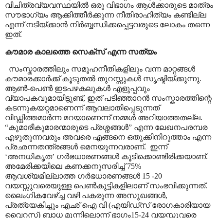
വിചിത്രവ്യവസ്ഥയിൽ ഒരു വിഭാഗം ആൾക്കാരുടെ മാത്രം
സൗഭാഗ്യം ആക്കിത്തീർക്കുന്ന നീതിരാഹിത്യം കണ്ടില്ല
എന്ന് നടിയ്ക്കാൻ നിർബ്ബന്ധിക്കപ്പെട്ടവരുടെ ലോകം തന്നെ
ഇത്.
കൗമാര കാലത്തെ സെക്സ് എന്ന സത്യം
സംസ്കാരത്തിലും സമൂഹനീതികളിലും വന്ന മാറ്റങ്ങൾ
കൗമാരക്കാർക്ക് കൂടുതൽ തുറസ്സുകൾ സൃഷ്ടിയ്ക്കുന്നു.
ആൺ-പെൺ ഇടപഴകലുകൾ എളുപ്പവും
വ്യാപകവുമായിട്ടുണ്ട്
,
ഇത് പടിഞ്ഞാറൻ സംസ്കാരത്തിന്റെ
കടന്നുകയറ്റമാണെന്ന് ആവലാതിപ്പെടുന്നത്
വിഡ്ഡിത്തമാർന്ന മറയാണെന്ന് നമ്മൾ അറിയാത്തതല്ല.
“
കുമാരീകുമാരന്മാരുടെ പ്രശ്നങ്ങൾ
”
എന്ന ലേഖനപരമ്പര
എഴുതുന്നവരും അവരെ എങ്ങനെ ഒതുക്കിനിറുത്താം എന്ന
പ്രഛന്നതന്ത്രങ്ങൾ മെനയുന്നവരാണ്
.
ഇന്ന്
‘
അനധികൃത
’
ഗർഭധാരണങ്ങൾ കൂടിക്കൊണ്ടിരിക്കയാണ്.
അമേരിക്കയിലെ കണക്കനുസരിച്ച് 75%
ആവശ്യമില്ലാത്ത ഗർഭധാരണങ്ങൾ 15 -20
വയസ്സുവരെയുള്ള പെൺകുട്ടികളിലാണ് സംഭവിക്കുന്നത്.
ലൈംഗികവേഴ്ച്ച വഴി പകരുന്ന അസുഖങ്ങൾ
,
പ്രത്യേകിച്ചും എഛ് ഐ വി (എയിഡ്സ് രോഗകാരിയായ
വൈറസ്) ബാധ മൂന്നിലൊന്ന് ഭാഗം15-24 വയസ്സുവരെ