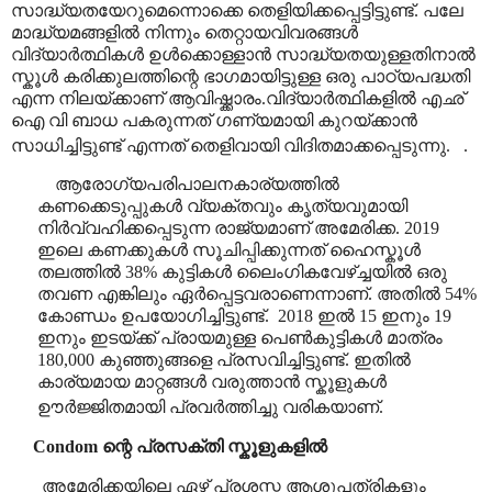
സാദ്ധ്യതയേറുമെന്നൊക്കെ തെളിയിക്കപ്പെട്ടിട്ടുണ്ട്. പലേ
മാദ്ധ്യമങ്ങളിൽ നിന്നും തെറ്റായവിവരങ്ങൾ
വിദ്യാർത്ഥികൾ ഉൾക്കൊള്ളാൻ സാദ്ധ്യതയുള്ളതിനാൽ
സ്കൂൾ കരിക്കുലത്തിന്റെ ഭാഗമായിട്ടുള്ള ഒരു പാഠ്യപദ്ധതി
എന്ന നിലയ്ക്കാണ് ആവിഷ്ക്കാരം.വിദ്യാർത്ഥികളിൽ എഛ്
ഐ വി ബാധ പകരുന്നത് ഗണ്യമായി കുറയ്ക്കാൻ
സാധിച്ചിട്ടുണ്ട് എന്നത് തെളിവായി വിദിതമാക്കപ്പെടുന്നു.
.
ആരോഗ്യപരിപാലനകാര്യത്തിൽ
കണക്കെടുപ്പുകൾ വ്യക്തവും കൃത്യവുമായി
നിർവ്വഹിക്കപ്പെടുന്ന രാജ്യമാണ് അമേരിക്ക. 2019
ഇലെ കണക്കുകൾ സൂചിപ്പിക്കുന്നത് ഹൈസ്കൂൾ
തലത്തിൽ 38% കുട്ടികൾ ലൈംഗികവേഴ്ച്ചയിൽ ഒരു
തവണ എങ്കിലും ഏർപ്പെട്ടവരാണെന്നാണ്. അതിൽ 54%
കോണ്ഡം ഉപയോഗിച്ചിട്ടുണ്ട്.
2018 ഇൽ 15 ഇനും 19
ഇനും ഇടയ്ക്ക് പ്രായമുള്ള പെൺകുട്ടികൾ മാത്രം
180
,000
കുഞ്ഞുങ്ങളെ പ്രസവിച്ചിട്ടുണ്ട്. ഇതിൽ
കാര്യമായ മാറ്റങ്ങൾ വരുത്താൻ സ്കൂളുകൾ
ഊർജ്ജിതമായി പ്രവർത്തിച്ചു വരികയാണ്.
Condom
ന്റെ പ്രസക്തി
സ്കൂളുകളിൽ
അമേരിക്കയിലെ ഏഴ് പ്രശസ്ത ആശുപത്രികളും