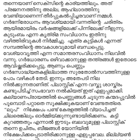
തന്നെയാണ് സെക്സിന്റെ കാര്യത്തിലും. അത്
പ്രജനനത്തിനു അല്ല
,
ആഹ്ലാദത്തിനു
വേണ്ടിയാണെന്ന് തീർപ്പുകൽപ്പിച്ചരവാണ് നമ്മൾ.
ഗർഭനിരോധനം ആവശ്യമായി വന്നതിന്റെ
ചരിത്രം
ആയിരമായിരം വർഷങ്ങളിലേക്ക് പിന്നിലേക്ക് നീളുന്നു.
കുടുംബം എന്ന കൃത്രിമ സംവിധാനം ഇതിനു
വഴിത്തിരിവുകൾ നിർമ്മിച്ചു.
എത്ര കുട്ടികൾ എന്നത്
സമ്പത്തിന്റെ അവകാശവുമായി ബന്ധപ്പെട്ടു.
വേശ്യാവൃത്തി എന്ന സമാന്തരസംവിധാനം നിലവിൽ
വന്നു. ഗർഭധാരണം ഒഴിവാക്കാനുള്ള തന്ത്രങ്ങൾ ഇതോടെ
ആവിഷ്ക്കരിക്കപ്പെട്ടു
,
ആണും പെണ്ണും
ഗർഭസാദ്ധ്യതകളില്ലാത്ത സുരതോൽസവത്തിനുള്ള
പോം വഴികൾ തേടി.
ഇന്നും അതേപടി നില
നിൽക്കുന്നതാണിത്. പ്ലാസ്റ്റിക് എന്ന വസ്തു ശാസ്ത്രം
കണ്ടുപിടിച്ച് സംഭാവന നൽകിയത് ഇത് എളുപ്പമാക്കി.
കല്യാണപ്രായത്തിൽ പെണ്ണുങ്ങൾ ചൂടുന്ന കന്മദപ്പൂവിൽ
പൂമ്പൊടി പറ്റാതെ സൂക്ഷിക്കുകയാണ് വേണ്ടതത്രെ.
“
ലൂപ്
”
നിക്ഷേപം പണ്ട് കേരളത്തിൽ വ്യാപിച്ചത്
ചിലരെങ്കിലും ഓർമ്മിയ്ക്കുന്നുണ്ടായിരിക്കണം.
കട്ടി
കുറഞ്ഞതും എന്നാൽ ഈടും ബലവുമുള്ള പ്ലാസ്റ്റിക്
തന്നെ ഉചിതം
,
ബീജങ്ങൾ യോനിയിൽ
നിക്ഷേപിക്കപ്പെടാതിരിക്കാനുള്ള എളുപ്പവേല. മില്ല്യൺ