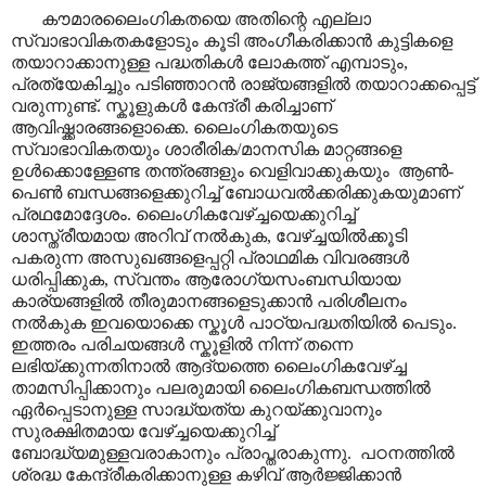
കൗമാരലൈംഗികതയെ അതിന്റെ എല്ലാ
സ്വാഭാവികതകളോടും കൂടി അംഗീകരിക്കാൻ കുട്ടികളെ
തയാറാക്കാനുള്ള പദ്ധതികൾ ലോകത്ത് എമ്പാടും
,
പ്രത്യേകിച്ചും പടിഞ്ഞാറൻ രാജ്യങ്ങളിൽ തയാറാക്കപ്പെട്ട്
വരുന്നുണ്ട്. സ്കൂളുകൾ കേന്ദ്രീ കരിച്ചാണ്
ആവിഷ്ക്കാരങ്ങളൊക്കെ. ലൈംഗികതയുടെ
സ്വാഭാവികതയും ശാരീരിക/മാനസിക മാറ്റങ്ങളെ
ഉൾക്കൊള്ളേണ്ട തന്ത്രങ്ങളും വെളിവാക്കുകയും
ആൺ-
പെൺ ബന്ധങ്ങളെക്കുറിച്ച് ബോധവൽക്കരിക്കുകയുമാണ്
പ്രഥമോദ്ദേശം. ലൈംഗികവേഴ്ച്ചയെക്കുറിച്ച്
ശാസ്ത്രീയമായ അറിവ് നൽകുക
,
വേഴ്ച്ചയിൽക്കൂടി
പകരുന്ന അസുഖങ്ങളെപ്പറ്റി പ്രാഥമിക വിവരങ്ങൾ
ധരിപ്പിക്കുക
,
സ്വന്തം ആരോഗ്യസംബന്ധിയായ
കാര്യങ്ങളിൽ തീരുമാനങ്ങളെടുക്കാൻ പരിശീലനം
നൽകുക ഇവയൊക്കെ സ്കൂൾ പാഠ്യപദ്ധതിയിൽ പെടും.
ഇത്തരം പരിചയങ്ങൾ സ്കൂളിൽ നിന്ന് തന്നെ
ലഭിയ്ക്കുന്നതിനാൽ ആദ്യത്തെ ലൈംഗികവേഴ്ച്ച
താമസിപ്പിക്കാനും പലരുമായി ലൈംഗികബന്ധത്തിൽ
ഏർപ്പെടാനുള്ള സാദ്ധ്യത്യ കുറയ്ക്കുവാനും
സുരക്ഷിതമായ വേഴ്ച്ചയെക്കുറിച്ച്
ബോദ്ധ്യമുള്ളവരാകാനും പ്രാപ്തരാകുന്നു.
പഠനത്തിൽ
ശ്രദ്ധ കേന്ദ്രീകരിക്കാനുള്ള കഴിവ് ആർജ്ജിക്കാൻ