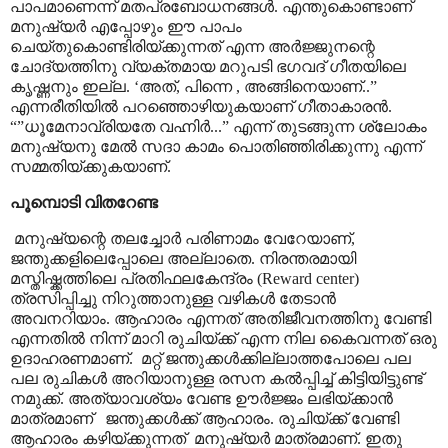
പാപമാണെന്ന് മതപ്രബോധനങ്ങൾ. എന്തുകൊണ്ടാണ്
മനുഷ്യർ എപ്പോഴും ഈ പാപം
ചെയ്തുകൊണ്ടിരിയ്ക്കുന്നത് എന്ന അർജ്ജുനന്റെ
ചോദ്യത്തിനു വ്യക്തമായ മറുപടി ഭഗവദ് ഗീതയിലെ
കൃഷ്ണനും ഇല്ല.
‘
അത്
,
പിന്നെ
,
അങ്ങിനെയാണ്..
”
എന്നരീതിയിൽ പറഞ്ഞൊഴിയുകയാണ് ഗീതാകാരൻ.
“”
ധൂമേനാവ്രിയതേ വഹ്നിർ...
”
എന്ന് തുടങ്ങുന്ന ശ്ലോകം
മനുഷ്യനു മേൽ സദാ കാമം പൊതിഞ്ഞിരിക്കുന്നു എന്ന്
സമ്മതിയ്ക്കുകയാണ്.
പൂമ്പൊടി വിതറേണ്ട
മനുഷ്യന്റെ തലച്ചോർ പരിണാമം വേറേയാണ്
,
ജന്തുക്കളിലെപ്പോലെ അല്ലാതെ. നിരന്തരമായി
മസ്തിഷ്ക്കത്തിലെ പ്രതിഫലകേന്ദ്രം (
Reward center
)
ത്രസിപ്പിച്ചു നിറുത്താനുള്ള വഴികൾ തേടാൻ
അവനറിയാം. ആഹാരം എന്നത് അതിജീവനത്തിനു വേണ്ടി
എന്നതിൽ നിന്ന് മാറി രുചിയ്ക്ക് എന്ന നില കൈവന്നത് ഒരു
ഉദാഹരണമാണ്.
മറ്റ് ജന്തുക്കൾക്കില്ലാത്തപോലെ പല
പല രുചികൾ അറിയാനുള്ള രസന കൽപ്പിച്ച് കിട്ടിയിട്ടുണ്ട്
നമുക്ക്. അത്യാവശ്യം വേണ്ട ഊർജ്ജം ലഭിയ്ക്കാൻ
മാത്രമാണ്
ജന്തുക്കൾക്ക് ആഹാരം. രുചിയ്ക്ക് വേണ്ടി
ആഹാരം കഴിയ്ക്കുന്നത്
മനുഷ്യർ മാത്രമാണ്. ഇതു