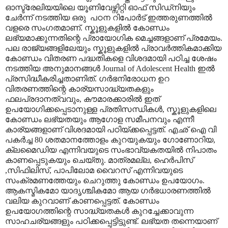
ഓസ്ട്രേലിയയിലെ യൂണിവേഴ്സിറ്റി ഓഫ് സിഡ്നിയും
ചേർന്ന് നടത്തിയ ഒരു
പഠന റിപോർട് ഇത്തരുണത്തിൽ
വളരെ സംഗതമാണ്. സ്കൂളുകളിൽ കോണ്ഡം
ലഭ്യമാക്കുന്നതിന്റെ പ്രായോഗിക മെച്ചങ്ങളാണ് പ്രമേയം.
പല രാജ്യങ്ങളിലേയും സ്കൂളുകളിൽ പ്രാവർത്തികമാക്കിയ
കോണ്ഡം വിതരണ പദ്ധതികളെ വിശദമായി പഠിച്ച ശേഷം
നടത്തിയ അനുമാനങ്ങൾ
Journal of Adolescent Health
ഇൽ
പ്രസിദ്ധീകരിച്ചതാണിത്. ഗർഭനിരോധന ഉറ
വിതരണത്തിന്റെ കാര്യസാദ്ധ്യതകളും
ഫലപ്രദാനത്വവും
,
കൗമാരക്കാരിൽ ഇത്
ഉപയോഗിക്കപ്പെടാനുള്ള പ്രതിസന്ധികൾ
,
സ്കൂളുകളിലെ
കോണ്ഡം ലഭ്യതയും ആഗോള സമീപനവും എന്നീ
കാര്യങ്ങളാണ് വിശദമായി പഠിയ്ക്കപ്പെട്ടത്. എഛ് ഐ വി
പകർച്ച 80 ശതമാനത്തോളം കുറയുകയും ഗോണോറിയ
,
ക്ലമൈഡിയ എന്നിവയുടെ സംഭാവ്യകതയിൽ നിപാതം
കാണപ്പെടുകയും ചെയ്തു. മാത്രമല്ല
,
ഹെർപിസ്
,
സിഫിലിസ്
,
പാപിലോമ വൈറസ് എന്നിവയുടെ
സംക്രമണത്തേയും ചെറുത്തു കോണ്ഡം ഉപയോഗം.
ആകസ്മികമോ യാദൃശ്ചികമോ ആയ ഗർഭധാരണത്തിൽ
വലിയ കുറവാണ് കാണപ്പെട്ടത്. കോണ്ഡം
ഉപയോഗത്തിന്റെ സാദ്ധ്യതകൾ കുറച്ചേക്കാവുന്ന
സാഹചര്യങ്ങളും പഠിക്കപ്പെട്ടിട്ടുണ്ട്. ലഭ്യത തന്നെയാണ്