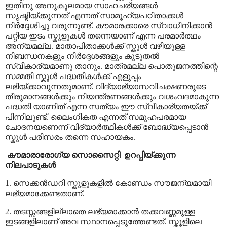
ഇതിനു അനുകൂലമായ സാഹചര്യങ്ങൾ
സൃഷ്ടിയ്ക്കുന്നത് എന്നത് സാമൂഹ്യപഠിതാക്കൾ
നിർദ്ദേശിച്ചു വരുന്നുണ്ട്. കൗമാരക്കാരെ സ്വാധീനിക്കാൻ
പറ്റിയ ഇടം സ്കൂളുകൾ തന്നെയാണ് എന്ന പരമാർത്ഥം
അന്യമല്ല. മാതാപിതാക്കൾക്ക് സ്കൂൾ വഴിയുള്ള
നിബന്ധനകളും നിർദ്ദേശങ്ങളും കൂടുതൽ
സ്വീകാര്യമാണു താനും. മാത്രമല്ല പൊതുജനത്തിന്റെ
സമ്മതി സ്കൂൾ പദ്ധതികൾക്ക് എളുപ്പം
ലഭിയ്ക്കാവുന്നതുമാണ്. വിദ്യാഭ്യാസവിചക്ഷണരുടെ
തീരുമാനങ്ങൾക്കും നിയന്ത്രണങ്ങൾക്കും വശംവദമാകുന്ന
പദ്ധതി യാണിത് എന്ന സത്യം ഈ സ്വീകാര്യതയ്ക്ക്
പിന്നിലുണ്ട്. ലൈംഗികത എന്നത് സമൂഹപരമായ
ചോദനയണെന്ന് വിദ്യാർത്ഥികൾക്ക് ബോദ്ധ്യപ്പെടാൻ
സ്കൂൾ പരിസരം തന്നെ സഹായകം.
കൗമാരാരോഗ്യ സൊസൈറ്റി
ഉറപ്പിയ്ക്കുന്ന
നിലപാടുകൾ
1. സെക്കൻഡറി സ്കൂളുകളിൽ കോണ്ഡം സൗജന്യമായി
ലഭ്യമാക്കേണ്ടതാണ്
.
2. തടസ്സങ്ങളില്ലാതെ ലഭ്യമാക്കാൻ തക്കവണ്ണമുള്ള
ഇടങ്ങളിലാണ് അവ സ്ഥാനപ്പെടുത്തേണ്ടത്. സ്കൂളിലെ