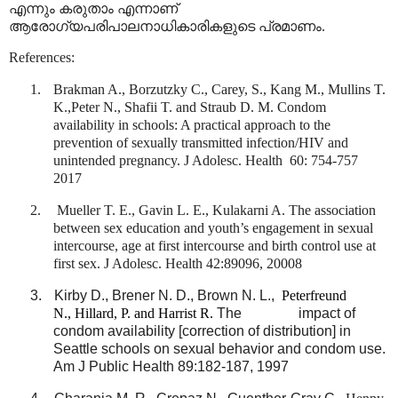
എന്നും കരുതാം എന്നാണ്
ആരോഗ്യപരിപാലനാധികാരികളുടെ പ്രമാണം.
References:
1.
Brakman A., Borzutzky C., Carey, S., Kang M., Mullins T.
K.,Peter N., Shafii T. and Straub D. M. Condom
availability in schools: A practical approach to the
prevention of sexually transmitted infection/HIV and
unintended pregnancy. J Adolesc. Health
60: 754-757
2017
2.
Mueller T. E., Gavin L. E., Kulakarni A. The association
between sex education and youth’s engagement in sexual
intercourse, age at first intercourse and birth control use at
first sex. J Adolesc. Health 42:89096, 20008
3.
Kirby D., Brener N. D., Brown N. L.,
Peterfreund
N.,
Hillard
, P. and
Harrist
R.
The
impact of
condom availability [correction of distribution] in
Seattle
schools on sexual behavior and condom use.
Am J Public Health 89:182-187, 1997