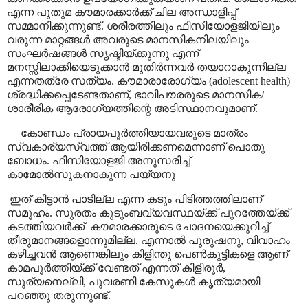
എന്ന പുതുമ കൗമാരക്കാർക്ക് ചില അന്ധാളിപ്പ്
സമ്മാനിക്കുന്നുണ്ട്. ശരീരത്തിലും ഫിസിയോളജിയിലും
വരുന്ന മാറ്റങ്ങൾ അവരുടെ മാനസികനിലയിലും
സംഘർഷങ്ങൾ സൃഷ്ടിയ്ക്കുന്നു എന്ന്
മനസ്സിലാക്കിയെടുക്കാൻ മുതിർന്നവർ തയാറാകുന്നില്ല
എന്നതത്രേ സത്യം. കൗമാരാരോഗ്യം (
adolescent health)
ശ്രദ്ധിക്കപ്പെടേണ്ടതാണ്
,
ഭാവിപൗരരുടെ മാനസിക/
ശാരീരിക ആരോഗ്യത്തിന്റെ അടിസ്ഥാനവുമാണ്.
കോണ്ഡം പ്രായപൂർത്തിയായവരുടെ മാത്രം
സ്വകാര്യസ്വത്ത് ആയിരിക്കണമെന്നാണ് പൊതു
ബോധം. ഫിസിയോളജി അനുസരിച്ച്
കാമോൽസുകനാകുന്ന പയ്യനു
ഇത് കിട്ടാൻ പാടില്ല എന്ന കടും പിടിത്തത്തിലാണ്
സമൂഹം. സുരതം കുടുംബവ്യവസ്ഥയ്ക്ക് പുറത്തേയ്ക്ക്
കടത്തിയവർക്ക്
കൗമാരക്കാരുടെ ചോദനയെക്കുറിച്ച്
തീരുമാനങ്ങളൊന്നുമില്ല. എന്നാൽ പുരുഷനു
,
വിവാഹം
കഴിച്ചവൻ ആണെങ്കിലും കിളിന്തു പെൺകുട്ടികളെ ആണ്
കാമപൂർത്തിയ്ക്ക് വേണ്ടത് എന്നത് കിളിരൂർ
,
സൂര്യനെല്ലി
,
പൂവരണി കേസുകൾ കൃത്യമായി
പറഞ്ഞു തരുന്നുണ്ട്.