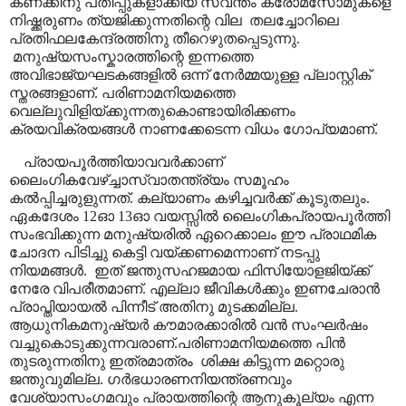
കണക്കിനു പതിപ്പുകളാക്കിയ സ്വന്തം ക്രോമസോമുകളെ
നിഷ്ക്കരുണം ത്യജിക്കുന്നതിന്റെ വില
തലച്ചോറിലെ
പ്രതിഫലകേന്ദ്രത്തിനു തീറെഴുതപ്പെടുന്നു.
മനുഷ്യസംസ്കാരത്തിന്റെ ഇന്നത്തെ
അവിഭാജ്യഘടകങ്ങളിൽ ഒന്ന് നേർമ്മയുള്ള പ്ലാസ്റ്റിക്
സ്തരങ്ങളാണ്. പരിണാമനിയമത്തെ
വെല്ലുവിളിയ്ക്കുന്നതുകൊണ്ടായിരിക്കണം
ക്രയവിക്രയങ്ങൾ നാണക്കേടെന്ന വിധം ഗോപ്യമാണ്.
പ്രായപൂർത്തിയാവവർക്കാണ്
ലൈംഗികവേഴ്ച്ചാസ്വാതന്ത്ര്യം സമൂഹം
കൽപ്പിച്ചരുളുന്നത്. കല്യാണം കഴിച്ചവർക്ക് കൂടുതലും.
ഏകദേശം 12ഓ 13ഓ വയസ്സിൽ ലൈംഗികപ്രായപൂർത്തി
സംഭവിക്കുന്ന മനുഷ്യരിൽ ഏറെക്കാലം ഈ പ്രാഥമിക
ചോദന പിടിച്ചു കെട്ടി വയ്ക്കണമെന്നാണ് നടപ്പു
നിയമങ്ങൾ.
ഇത് ജന്തുസഹജമായ ഫിസിയോളജിയ്ക്ക്
നേരേ വിപരീതമാണ്. എല്ലാ ജീവികൾക്കും ഇണചേരാൻ
പ്രാപ്തിയായൽ പിന്നീട് അതിനു മുടക്കമില്ല.
ആധുനികമനുഷ്യർ കൗമാരക്കാരിൽ വൻ സംഘർഷം
വച്ചുകൊടുക്കുന്നവരാണ്.പരിണാമനിയമത്തെ പിൻ
തുടരുന്നതിനു ഇത്രമാത്രം
ശിക്ഷ കിട്ടുന്ന മറ്റൊരു
ജന്തുവുമില്ല. ഗർഭധാരണനിയന്ത്രണവും
വേശ്യാസംഗമവും പ്രായത്തിന്റെ ആനുകൂല്യം എന്ന