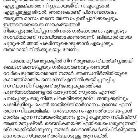
എളുപ്പമല്ലാത്ത നിസ്സഹായജീവി. നഷ്ടപ്പെടാൻ
എളുപ്പമുള്ള ജീവൻ. അതുകൊണ്ട്
പ്രസവശേഷം
അടുത്ത മാസം തന്നെ അണ്ഡം ഉൽപ്പാദിക്കപ്പെടും.
ഇങ്ങനെയൊക്കെ സൗകര്യങ്ങൾ
നിജപ്പെടുത്തിക്കിട്ടുന്നതിനാൽ ഗർഭധാരണം എപ്പോഴും
സാദ്ധ്യമാണ്
,
സാദ്ധ്യമാക്കേണ്ടതാണ്.
ബീജധാരിയായ
പുരുഷൻ അത് പകർന്നുകൊടുക്കാൻ എപ്പോഴും
തയാറായി നിൽക്കുകയും വേണം.
പക്ഷേ മറ്റ് ജന്തുക്കളിൽ നിന്ന് തുലോം വ്യത്യ്സ്തമായി
ലൈംഗികവേഴ്ച്ചയും ഗർഭധാരണവും രണ്ടായി
വേർപെടുത്തിയവരാണ് നമ്മൾ. അണ്ഡനിർമ്മിതിയുടെ
കാലത്ത് മാത്രം സെക്സ് എന്ന് നിശ്ചയിച്ചുറപ്പിച്ച
സന്യാസിനികളാണ് മറ്റ് ജന്തുകുലത്തിലെ
പുണ്യാശ്രമങ്ങളിൽ വാഴുന്നത്. സുരതം എന്നത്
പലപ്പോഴും ഒരു നീണ്ട പ്രക്രിയയുമല്ല. ജന്തുക്കളിലും
പക്ഷികളിലും പെൺ ജാതിയ്ക്ക് ഓർഗാസം ഉണ്ടോ എന്ന്
തന്നെ നിശ്ചയമില്ല.
ഗർഭധാരണം എന്നത് വേണ്ടപ്പോൾ
മാത്രം എന്ന സ്വയംതീരുമാനം ഉറപ്പിച്ചെടുത്ത സ്പീഷീസ്
ആണ് മനുഷ്യർ. ജൈവികതയ്ക്ക് എതിരെ പൊരുതുന്നത്
ശീലമാക്കിയിരിക്കുന്നു നമ്മൾ. വേദാന്തികൾക്ക് പിടികിട്ടാത്ത
മനോരഹസ്യമാണ് രതിയോടുള്ള ആസക്തി.