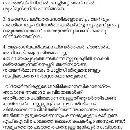
ഹെൽത് ക്ലിനിക്കിൽ
,
നേഴ്സിന്റെ ഓഫീസിൽ
,
ശുചിമുറികളിൽ എന്നിങ്ങനെ.
3. കോണ്ഡം ലഭ്യതാപദ്ധതികളോടൊപ്പം അറിവും
പരിശീലനവും വിദ്യാർത്ഥികൾക്ക് കിട്ടുന്നു എന്ന് ഉറപ്പു
വരുത്തേണ്ടതാണ്. പക്ഷേ ഇതിനു വേണ്ടി കാത്തു
നിൽക്കേണ്ടതില്ല.
4. ആരോഗ്യപരിപാലനപ്രവർത്തകർ പ്രാദേശിക
അധികാരികളെ ഉചിതമാംവണ്ണം
ബോദ്ധ്യപ്പെടുത്തേണ്ടതാണ് സ്കൂളുകളിൽ ഉറകൾ
ലഭ്യമാക്കുന്നതിനെപ്പറ്റി. അതിനുവേണ്ട
നിയമനിർമ്മാണവും പോളിസി തീരുമാനങ്ങളും
നടപ്പിലാക്കാൻ നിർദ്ദേശിക്കേണ്ടതുമാണ്
.
വിദ്യാർത്ഥികളുടെ ശാരീരിക/മാനസികാരോഗ്യം
അവരുടെ അക്കാദമിക വിജയങ്ങൾക്ക്
അത്യന്താപേക്ഷിതമാണെന്നുള്ളത് ആവർത്തിക്കേണ്ട
കാര്യമില്ല.
സ്കൂളുകളിലെ ഈ പരിശീലനം
പിൽക്കാലത്തെ ജീവിതരീതിയ്ക്ക് ആരോഗ്യപരമായ
അടിത്തറ ഇടുകയാണെന്നും കണക്കുകൂട്ടലുകൾ ഉണ്ട്.
എച് ഐ വി പോലത്തെ ലൈംഗികപകർച്ചാ അസുഖങ്ങൾ
സമൂഹത്തിൽ പടരാതിരിക്കാനുള്ള മുൻകൂർ സംവിധാനം