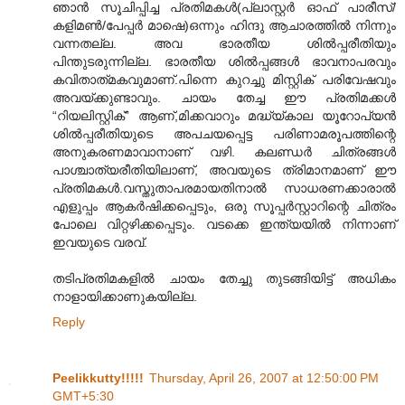
ഞാന്‍ സൂചിപ്പിച്ച പ്രതിമകള്‍(പ്ലാസ്റ്റര്‍ ഓഫ് പാരീസ്/
കളിമണ്‍‍/പേപ്പര്‍ മാഷെ)ഒന്നും ഹിന്ദു ആചാരത്തില്‍ നിന്നും
വന്നതല്ല. അവ ഭാരതീയ ശില്‍പ്പരീതിയും
പിന്തുടരുന്നില്ല. ഭാരതീയ ശില്‍പ്പങ്ങള്‍ ഭാവനാപരവും
കവിതാത്‍മകവുമാണ്.പിന്നെ കുറച്ചു മിസ്റ്റിക് പരിവേഷവും
അവയ്ക്കുണ്ടാവും. ചായം തേച്ച ഈ പ്രതിമക്കള്‍
“റിയലിസ്റ്റിക്” ആണ്,മിക്കവാറും മദ്ധ്യ്കാല യൂറോപ്യന്‍
ശില്‍പ്പരീതിയുടെ അപചയപ്പെട്ട പരിണാമരൂപത്തിന്റെ
അനുകരണമാവാനാണ് വഴി. കലണ്ഡര്‍ ചിത്രങ്ങള്‍
പാശ്ചാത്യരീതിയിലാണ്, അവയുടെ ത്രിമാനമാണ് ഈ
പ്രതിമകള്‍.വസ്തുതാപരമായതിനാല്‍ സാധരണക്കാരാല്‍
എളുപ്പം ആകര്‍ഷിക്കപ്പെടും, ഒരു സൂപ്പര്‍സ്റ്റാറിന്റെ ചിത്രം
പോലെ വിറ്റഴിക്കപ്പെടും. വടക്കെ ഇന്ത്യയില്‍ നിന്നാണ്
ഇവയുടെ വരവ്.
തടിപ്രതിമകളില്‍ ചായം തേച്ചു തുടങ്ങിയിട്ട് അധികം
നാളായിക്കാണുകയില്ല.
Reply
Peelikkutty!!!!!
Thursday, April 26, 2007 at 12:50:00 PM
GMT+5:30