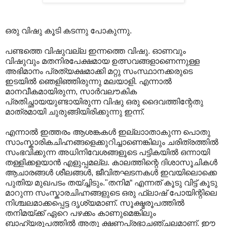
ഒരു വിഷു കൂടി കടന്നു പോകുന്നു.
പണ്ടത്തെ വിഷുവല്ല ഇന്നത്തെ വിഷു. ഓണവും
വിഷുവും മതനിരപേക്ഷമായ ഉത്സവങ്ങളാണെന്നുള്ള
അഭിമാനം പ്രത്യക്ഷമാക്കി മറ്റു സംസ്ഥാനക്കരുടെ
ഇടയില്‍ ഞെളിഞ്ഞിരുന്നു മലയാളി. എന്നാൽ
മാനവീകമായിരുന്ന, സാര്‍വലൗകിക
പ്രതിച്ഛായയുണ്ടായിരുന്ന വിഷു ഒരു ദൈവത്തിന്റേതു
മാത്രമായി ചുരുങ്ങിയിരിക്കുന്നു ഇന്ന്.
എന്നാൽ ഇത്തരം ആശങ്കകൾ ഇല്ലാ‍ാതാകുന്ന പൊതു
സാംസ്കാരികചിഹ്നങ്ങളെക്കുറിച്ചാണെങ്കിലും ചരിത്രത്തിൽ
സംഭവിക്കുന്ന അധിനിവേശങ്ങളൂടെ പട്ടികയിൽ ഒന്നായി
തള്ളിക്കളയാൻ എളുപ്പമല്ല. കാലത്തിന്റെ ദിശാസൂചികള്‍
ആചാരങ്ങള്‍ ശീലങ്ങള്‍, ജീവിതഘടനകള്‍ ഇവയിലൊക്കെ
പുതിയ മുഖപടം തയ്ച്ചിടും."തനിമ“ എന്നത്‌ കൂടു വിട്ട്‌ കൂടു
മാറുന്ന സംസ്കാരചിഹ്നങ്ങളുടെ ഒരു ഫ്ലാഷ്‌ പോയിന്റിലെ
നിശ്ചലമാക്കപ്പെട്ട ദൃശ്യമാണ്‌. സൂക്ഷ്മരൂപത്തില്‍
തനിമയ്ക്ക്‌ ഏറെ പഴക്കം കാണുമെങ്കിലും
ബാഹ്യരൂപത്തില്‍ അതു ക്ഷണപ്രഭാചഞ്ചലമാണ്‌. ഈ