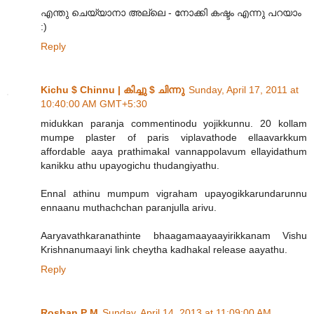
എന്തു ചെയ്യാനാ അല്ലെ - നോക്കി കഷ്ടം എന്നു പറയാം
:)
Reply
Kichu $ Chinnu | കിച്ചു $ ചിന്നു
Sunday, April 17, 2011 at
10:40:00 AM GMT+5:30
midukkan paranja commentinodu yojikkunnu. 20 kollam
mumpe plaster of paris viplavathode ellaavarkkum
affordable aaya prathimakal vannappolavum ellayidathum
kanikku athu upayogichu thudangiyathu.
Ennal athinu mumpum vigraham upayogikkarundarunnu
ennaanu muthachchan paranjulla arivu.
Aaryavathkaranathinte bhaagamaayaayirikkanam Vishu
Krishnanumaayi link cheytha kadhakal release aayathu.
Reply
Roshan P M
Sunday, April 14, 2013 at 11:09:00 AM