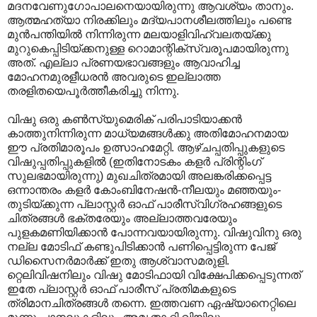
മദനവേണുഗോപാലനെയായിരുന്നു ആവശ്യം താനും.
ആത്മഹത്യാ നിരക്കിലും മദ്യപാനശീലത്തിലും പണ്ടെ
മുന്‍പന്തിയില്‍ നിന്നിരുന്ന മലയാളിവിഹ്വലതയ്ക്കു
മുറുകെപ്പിടിയ്ക്കനുള്ള റൊമാന്റിക്‌സ്വരൂപമായിരുന്നു
അത്‌. എല്ലാ പ്രണയഭാവങ്ങളും ആവാഹിച്ച
മോഹനമുരളീധരന്‍ അവരുടെ ഇല്ലാത്ത
തരളിതയെപൂര്‍ത്തീകരിച്ചു നിന്നു.
വിഷു ഒരു കണ്‍സ്യുമെരിക് പരിപാടിയാക്കന്‍
കാത്തുനിന്നിരുന്ന മാധ്യമങ്ങള്‍ക്കു അതിമോഹനമായ
ഈ പ്രതിമാരൂപം ഉത്സാഹമേറ്റി. ആഴ്ചപ്പതിപ്പുകളുടെ
വിഷുപ്പതിപ്പുകളില്‍ (ഇതിനോടകം കളര്‍ പ്രിന്റിംഗ്‌
സുലഭമായിരുന്നു) മുഖചിത്രമായി അലങ്കരിക്കപ്പെട്ട
ഒന്നാന്തരം കളര്‍ കോംബിനേഷന്‍-നീലയും മഞ്ഞയും-
തുടിയ്ക്കുന്ന പ്ലാസ്റ്റര്‍ ഓഫ്‌ പാരീസ്‌വിഗ്രഹങ്ങളുടെ
ചിത്രങ്ങള്‍ ഭക്തരേയും അല്ലാത്തവരേയും
പുളകമണിയിക്കാന്‍ പോന്നവയായിരുന്നു. വിഷുവിനു ഒരു
നല്ല മോടിഫ്‌ കണ്ടുപിടിക്കാന്‍ പണിപ്പെട്ടിരുന്ന പേജ്‌
ഡിസൈനര്‍മാര്‍ക്ക്‌ ഇതു ആശ്വാസമരുളി.
റ്റെലിവിഷനിലും വിഷു മോടിഫായി വിക്ഷേപിക്കപ്പെടുന്നത്‌
ഇതേ പ്ലാസ്റ്റര്‍ ഓഫ്‌ പാരീസ്‌ പ്രതിമകളുടെ
ത്രിമാനചിത്രങ്ങള്‍ തന്നെ. ഇത്തവണ ഏഷ്യാനെറ്റിലെ