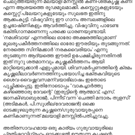
ചെലുത്തിയിരുന്ന മലയാളി മനസ്സില്‍ കണി-ശ്രീകൃഷ്ണ കണി
എന്ന ആശയത്തെ രൂഢമൂലമാക്കി. കസ്സെറ്റുകളുടേയും
കസ്സെറ്റ്‌ പ്ലേയറുകളുടേയും സുലഭത ഇതിനു
ആക്കംകൂട്ടി. വിഷുവിനു ഈ ഗാനം അമ്പലങ്ങളിലെ
ഉച്ചഭാഷിണികളും ആവര്‍ത്തിച്ചു. വിഷുവിനു പാടേണ്ട
ഭക്തിഗാനമണെന്നു പരക്കെ ധാരണയുണ്ടായി.
'നമശിവായ‘ എന്നതിലെ ഓരോ അക്ഷരത്തിലുമാണ്‌
മൂലരൂപകീര്‍ത്തനത്തിലെ ഓരോ ഈരടിയും തുടങ്ങുന്നത്‌.
നേരത്തെ സിനിമക്കാര്‍ 'നരകവൈരിയാം' എന്നു
തുടങ്ങുന്ന ആദ്യത്തെ ഈരടി ഉപേക്ഷിച്ചിരുന്നതിനല്‍
ഇത്‌ നൂറു ശതമാനവും കൃഷ്ണകീര്‍ത്തനം ആയി
മാറ്റിയെടുക്കാന്‍ എളുപ്പമായി. ശിവസമര്‍പ്പണത്തിന്റെ ക്രമം
കൃഷ്ണലീലാവര്‍ണനത്തിനുപയോഗിച്ച ഭക്തകവിയുടെ
ശൈവ-വൈഷ്ണവസമന്വയാഭിലാഷം ഇതോടെ
പുച്ഛിക്കപ്പെട്ടു. ഇതിനോടൊപ്പം "വാകച്ചാര്‍ത്തു
കഴിഞ്ഞൊരു ദേവന്റെ" (ഇരുട്ടിന്റെ ആത്മാവ്‌, എസ്‌.
ജാനകി/ബാബുരാജ്‌), പിന്നീട്‌ വന്ന 'ചെത്തി മന്ദാരം തുളസി"
(അടിമകള്‍, പി.സുശീല/ദേവരാജന്‍) ഒക്കെ
ഓടക്കുഴലൂതുന്ന കൃഷ്ണനെ/ഗുരുവായൂരപ്പനെ
കണികാണുന്നത്‌ മലയാളി മനസ്സില്‍പതിച്ചുവച്ചു.
അതിരസാവഹമായ ഒരു കാര്യം ഗുരുവായൂരിലെ
പ്രതിഷ്ഠാവിഗ്രഹം ഓടക്കുഴല്‍ ഊതുന്ന കൃഷ്ണന്റെ