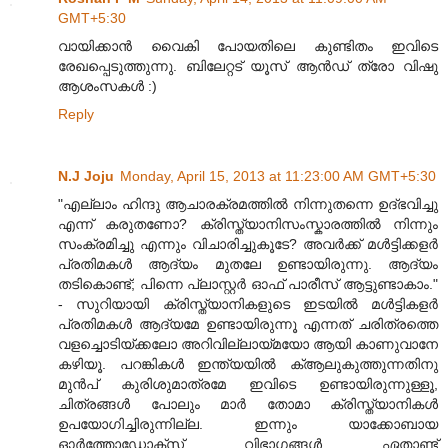
GMT+5:30
വായിക്കാൻ വൈകി പോയതിലെ കുണ്ടിതം ഇവിടെ
രേഖപ്പെടുത്തുന്നു. ബിലേറ്റട് യൂസ് ആൻഡ്‌ ത്രോ വിഷു
ആശംസകൾ :)
Reply
N.J Joju
Monday, April 15, 2013 at 11:23:00 AM GMT+5:30
"എല്ലാം ഹിന്ദു ആചാരക്രമത്തില്‍ നിന്നുതന്നെ ഉദ്ഭവിച്ചു
എന്ന്‌ കരുതണോ? ക്രിസ്ത്യാ‍നിസംസ്കാരത്തില്‍ നിന്നും
സംക്രമിച്ചു എന്നും വിചാരിച്ചുകൂടേ? അവര്‍ക്ക്‌ മള്‍ട്ടിക്കളര്‍
പ്രതിമകള്‍ ആദ്യം മുതലേ ഉണ്ടായിരുന്നു. ആദ്യം
തടികൊണ്ട്; പിന്നെ പ്ലാസ്റ്റര്‍ ഓഫ് പാരീസ് ആട്ടുണ്ടാകാം."
- സുറിയായി ക്രിസ്ത്യാനികളുടെ ഇടയിൽ മൾട്ടികളർ
പ്രതിമകൾ ആദ്യമേ ഉണ്ടായിരുന്നൂ എന്നത് ചരിത്രത്തെ
വളച്ചൊടിയ്ക്കലോ അറിവില്ലായ്മയോ ആയി കാണുവാനേ
കഴിയൂ. പറങ്കികൾ ഇന്ത്യയിൽ ക്ആലുകുത്തുന്നതിനു
മുൻപ് കുരിശുമാത്രമേ ഇവിടെ ഉണ്ടായിരുന്നുള്ളൂ,
ചിത്രങ്ങൾ പോലും മാർ തോമാ ക്രിസ്ത്യാനികൾ
ഉപയോഗിച്ചിരുന്നില്ല. ഇന്നും യാക്കോബായ
ഓർത്തോഡോക്സ് വിഭാഗങ്ങൾ ഏതാണ്ട്