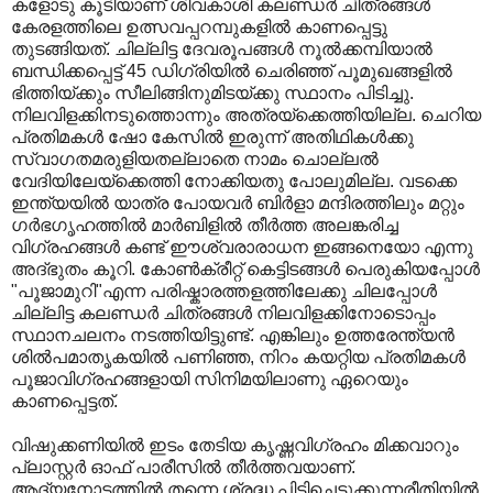
കളോടു കൂടിയാണ്‌ ശിവകാശി കലണ്ഡര്‍ ചിത്രങ്ങള്‍
കേരളത്തിലെ ഉത്സവപ്പറമ്പുകളില്‍ കാണപ്പെട്ടു
തുടങ്ങിയത്‌. ചില്ലിട്ട ദേവരൂപങ്ങള്‍ നൂല്‍ക്കമ്പിയാല്‍
ബന്ധിക്കപ്പെട്ട്‌ 45 ഡിഗ്രിയില്‍ ചെരിഞ്ഞ്‌ പൂമുഖങ്ങളില്‍
ഭിത്തിയ്ക്കും സീലിങ്ങിനുമിടയ്ക്കു സ്ഥാനം പിടിച്ചു.
നിലവിളക്കിനടുത്തൊന്നും അത്രയ്ക്കെത്തിയില്ല. ചെറിയ
പ്രതിമകള്‍ ഷോ കേസില്‍ ഇരുന്ന്‌ അതിഥികള്‍ക്കു
സ്വാഗതമരുളിയതല്ലാതെ നാമം ചൊല്ലല്‍
വേദിയിലേയ്ക്കെത്തി നോക്കിയതു പോലുമില്ല. വടക്കെ
ഇന്ത്യയില്‍ യാത്ര പോയവര്‍ ബിര്‍ളാ മന്ദിരത്തിലും മറ്റും
ഗര്‍ഭഗൃഹത്തില്‍ മാര്‍ബിളില്‍ തീര്‍ത്ത അലങ്കരിച്ച
വിഗ്രഹങ്ങള്‍ കണ്ട്‌ ഈശ്വരാരാധന ഇങ്ങനെയോ എന്നു
അദ്ഭുതം കൂറി. കോണ്‍ക്രീറ്റ്‌ കെട്ടിടങ്ങള്‍ പെരുകിയപ്പോള്‍
"പൂജാമുറി"എന്ന പരിഷ്കാരത്തളത്തിലേക്കു ചിലപ്പോള്‍
ചില്ലിട്ട കലണ്ഡര്‍ ചിത്രങ്ങള്‍ നിലവിളക്കിനോടൊപ്പം
സ്ഥാനചലനം നടത്തിയിട്ടുണ്ട്‌. എങ്കിലും ഉത്തരേന്ത്യന്‍
ശില്‍പമാതൃകയില്‍ പണിഞ്ഞ, നിറം കയറ്റിയ പ്രതിമകള്‍
പൂജാവിഗ്രഹങ്ങളായി സിനിമയിലാണു ഏറെയും
കാണപ്പെട്ടത്‌.
വിഷുക്കണിയില്‍ ഇടം തേടിയ കൃഷ്ണവിഗ്രഹം മിക്കവാറും
പ്ലാസ്റ്റര്‍ ഓഫ്‌ പാരീസില്‍ തീര്‍ത്തവയാണ്‌.
ആദ്യനോട്ടത്തില്‍ തന്നെ ശ്രദ്ധ പിടിച്ചെടുക്കുന്നരീതിയില്‍