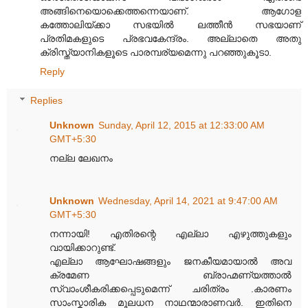
അങ്ങിനെയൊക്കെത്തന്നെയാണ്. ആഗോള
കത്തോലിയ്ക്കാ സഭയിൽ ലത്തീൻ സഭയാണ്
പ്രതിമകളുടെ പ്രഭവകേന്ദ്രം. അല്ലാതെ അതു
ക്രിസ്ത്യാനികളൂടെ പാരമ്പര്യമെന്നു പറഞ്ഞുകൂടാ.
Reply
Replies
Unknown
Sunday, April 12, 2015 at 12:33:00 AM
GMT+5:30
നല്ല ലേഖനം
Unknown
Wednesday, April 14, 2021 at 9:47:00 AM
GMT+5:30
നന്നായി! എതിരന്റെ എല്ലാ എഴുത്തുകളും
വായിക്കാറുണ്ട്.
എല്ലാ ആഘോഷങ്ങളും ജനകീയമായാൽ അവ
ക്രമേണ ബ്രാഹ്മണ്യത്താൽ
സ്വാംശീകരിക്കപ്പെടുമെന്ന് ചരിത്രം .കാരണം
സാംസ്കാരിക മൂലധന നാഥന്മാരാണവർ. ഇതിനെ