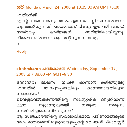
ശ്രീ
Monday, March 24, 2008 at 10:35:00 AM GMT+5:30
എതിരന്‍‌ജീ...
എന്റെ കാണികാണും നേരം എന്ന പോസ്റ്റിലെ വിശദമായ
ആ കമന്റിനു നന്ദി പറയാനാണ് വീണ്ടും ഈ വഴി വന്നത്.
അത്രയും കാര്യങ്ങള്‍ അറിയില്ലായിരുന്നു.
വിജ്ഞാനപ്രദമായ ആ കമന്റിനു നന്ദി കേട്ടോ.
:)
Reply
chithrakaran ചിത്രകാരന്‍
Wednesday, September 17,
2008 at 7:38:00 PM GMT+5:30
ഒന്നാന്തരം ലേഖനം. ഇപ്പഴെ കാണാന്‍ കഴിഞ്ഞുള്ളു
എന്നതില്‍ ഖേദം.ഇപ്പഴെങ്കിലും കാണാനായതിലുള്ള
സന്തോഷം !
വൈഷ്ണവവല്‍ക്കരണത്തിന്റെ സാംസ്കാരിക ഒഴുക്കിലാണ്
കുറേ നൂറ്റാണ്ടുകളായി നമ്മുടെ സമൂഹം
സഞ്ചരിച്ചുകൊണ്ടിരിക്കുന്നത്.
ആ സഞ്ചാരത്തിന്റെ സ്വാഭാവികമായ പരിണാമങ്ങളുടെ
ഭാഗം മാത്രമാണ് ഗുരുവായൂരപ്പന്റെ പൈങ്കിളി പ്ലാസ്റ്റെര്‍