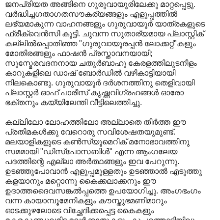
ജനപ്രിയത അങ്ങിനെ ഗുരുവായൂരിലേക്കു മാറ്റപ്പെട്ടു.
വര്‍ദ്ധിച്ചഗതാഗതസൗകര്യങ്ങളും എളുപ്പത്തില്‍
ലഭ്യമാകുന്ന വാഹനങ്ങളും ഗുരുവായൂര്‍ യാത്രകളുടെ
ഫ്രീക്വെന്‍സി കൂട്ടി. ചുവന്ന സുതാര്യമായ പ്ലാസ്റ്റിക്‌
കല്ലില്‍പ്പൊതിഞ്ഞ "ഗുരുവായൂരപ്പന്‍ ലോക്കറ്റ്‌"കളും
മോതിരങ്ങളും ഫാഷന്‍ പ്രസ്താവനയായി;
സുസ്മേരവദനനായ ചതുര്‍ബാഹു കേരളത്തിലുടനീളം
കാറുകളിലെ ഡാഷ് ബോര്‍‍ഡില്‍ വഴികാട്ടിയായി
നിലകൊണ്ടു. ഗുരുവായൂര്‍ ദര്‍ശനത്തിനു തെളിവായി
പ്ലാസ്റ്റര്‍ ഓഫ്‌ പാരീസ്‌ കൃഷ്ണവിഗ്രഹങ്ങള്‍ ഓരോ
ഭക്തനും കയ്യിലേന്തി വീട്ടിലെത്തിച്ചു.
കല്ലിലോ ലോഹത്തിലോ അല്ലാതെ തീര്‍ത്ത ഈ
പ്രതിമകള്‍ക്കു വേറൊരു സവിശേഷതയുമുണ്ട്‌.
മലയാളികളുടെ കണ്‍സ്യൂമെറിക്‌ മനോഭാവത്തിനു
സമമായി "ഡിസ്പോസബിള്‍" എന്ന ആംഗലേയ
പദത്തിന്റെ എല്ലാ അര്‍ത്ഥങ്ങളും ഇവ പേറുന്നു.
ഉടഞ്ഞുപോവാന്‍ എളുപ്പമുള്ളതും ഉടഞ്ഞാല്‍ എടുത്തു
കളയാനും മറ്റൊന്നു കൈക്കലാക്കനും ഈ
ഉദാത്തദൈവസങ്കല്‍പ്പത്തെ ഉപയോഗിച്ചു. അംഗഭംഗം
വന്ന കായാമ്പൂമേനികളും കൗസ്തുഭമണിമാറും
ഓടക്കുഴലോടെ വിച്ഛേദിക്കപ്പെട്ട കൈകളും