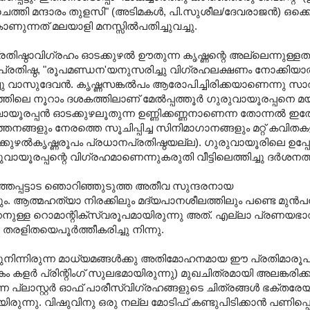
 'ചെത്തി മന്ദാരം തുളസി" (അടിമകള്‍, പി.സുശീല/ദേവരാജന്‍) ഒക്ക
ന്നത്‌ മലയാളി മനസ്സില്‍പതിച്ചുവച്ചു.
ഠാവിഗ്രഹം ഓടക്കുഴല്‍ ഊതുന്ന കൃഷ്ണന്റെ അല്ലെന്നുള്ളതാണ്
രതിഷ്ഠ, "രൂപമണ്ഡന'യനുസരിച്ചു വിഗ്രഹലക്ഷണം നോക്കിയാല്‍ ജ
ു വാസുദേവന്‍. കൃഷ്ണസങ്കല്‍പം ആരോപിച്ചിരിക്കയാണെന്നു സാര
ലെ നൂറാം ദശകത്തിലാണ്‌ മേല്‍പ്പത്തൂര്‍ ഗുരുവായൂരപ്പനെ മയില
യൂരപ്പന്‍ ഓടക്കുഴലൂതുന്ന ഉണ്ണിക്കണ്ണനാണെന്ന തോന്നല്‍ 
്‍ത്തനങ്ങളും നേരത്തെ സൂചിപ്പിച്ച സിനിമാഗാനങ്ങളും മറ്റ്‌ കവിതക
ടക്കുഴല്‍കൃഷ്ണരൂപം പ്രധാനപ്രതിഷ്ഠയല്ല). ഗുരുവായൂരിലെ ഉപ്പേ
വായൂരപ്പന്റെ വിഗ്രഹമാണെന്നുകരുതി വീട്ടിലെത്തിച്ചു ദര്‍ശനത്
, മഞ്ഞപ്പട്ടാട ഞൊറിഞ്ഞുടുത്ത അതീവ സുന്ദരനായ
്മഹത്യാ നിരക്കിലും മദ്യപാനശീലത്തിലും പണ്ടെ മുന്‍പന്
ക്കനുള്ള റൊമാന്റിക്‌സ്വരൂപമായിരുന്നു അത്‌. എല്ലാ പ്രണയഭാ
ിതയെപൂര്‍ത്തീകരിച്ചു നിന്നു.
ുനിന്നിരുന്ന മാധ്യമങ്ങള്‍ക്കു അതിമോഹനമായ ഈ പ്രതിമാരൂപം
കളര്‍ പ്രിന്റിംഗ്‌ സുലഭമായിരുന്നു) മുഖചിത്രമായി അലങ്കരിക്കപ്
 പ്ലാസ്റ്റര്‍ ഓഫ്‌ പാരീസ്‌വിഗ്രഹങ്ങളുടെ ചിത്രങ്ങള്‍ ഭക്തരേയ
നു. വിഷുവിനു ഒരു നല്ല മോടിഫ്‌ കണ്ടുപിടിക്കാന്‍ പണിപ്പെട്ട