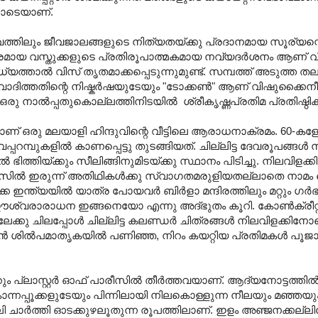
തോടെയാണ്.
്തിലും ജീവജാലങ്ങളുടെ നിത്യതയ്ക്കു പ്രദാനമായ സൂര്യന്റെ ര
ാരമായ വസ്തുക്കളുടെ പ്രതിരൂപാത്മകമായ നവ്യദര്‍ശനം ആണ്‌ വ
്യത്താല്‍ വിസ്‌ തൃതമാക്കപ്പെടുന്നുമുണ്ട്‌. സമ്പത്ത്‌ അടുത്ത 
ാദിത്തതിന്റെ നിഷ്കര്‍ഷയുടേയും "ടോക്കണ്‍" ആണ്‌ വിഷുക്കൈനീ
 നാൽപ്പതുകൊല്ലത്തിനിടയിൽ ശ്രീകൃഷ്ണപ്രതിമ പ്രതിഷ്ഠിക്കപ്പ
ലലാണ്‌ ഒരു മലയാളി ഹിന്ദുവിന്റെ വീട്ടിലെ ആരാധനാക്രമം. 60-ക
മ്പുകളില്‍ കാണപ്പെട്ടു തുടങ്ങിയത്‌. ചില്ലിട്ട ദേവരൂപങ്ങള്‍ നൂ
ില്‍ ഭിത്തിയ്ക്കും സീലിങ്ങിനുമിടയ്ക്കു സ്ഥാനം പിടിച്ചു. നിലവിളക
സില്‍ ഇരുന്ന്‌ അതിഥികള്‍ക്കു സ്വാഗതമരുളിയതല്ലാതെ നാമം
ഇന്ത്യയില്‍ യാത്ര പോയവര്‍ ബിര്‍ളാ മന്ദിരത്തിലും മറ്റും ഗര്‍
ട്‌ ഈശ്വരാരാധന ഇങ്ങനെയോ എന്നു അദ്ഭുതം കൂറി. കോണ്‍ക്രീറ്റ്‌ 
ക്കു ചിലപ്പോള്‍ ചില്ലിട്ട കലണ്ഡര്‍ ചിത്രങ്ങള്‍ നിലവിളക്കിനോ
ത്യന്‍ ശില്‍പമാതൃകയില്‍ പണിഞ്ഞ, നിറം കയറ്റിയ പ്രതിമകള്‍ പൂ
പ്ലാസ്റ്റര്‍ ഓഫ്‌ പാരീസില്‍ തീര്‍ത്തവയാണ്‌. ആദ്യനോട്ടത്തില്
ൊന്നപ്പൂക്കളുടേയും പിന്നിലായി നിലകൊള്ളുന്ന നീലയും മഞ്ഞയു
 ചാര്‍ത്തി ഓടക്കുഴലൂതുന്ന രൂപത്തിലാണ്‌. ഇളം അഞ്ജനക്കല്