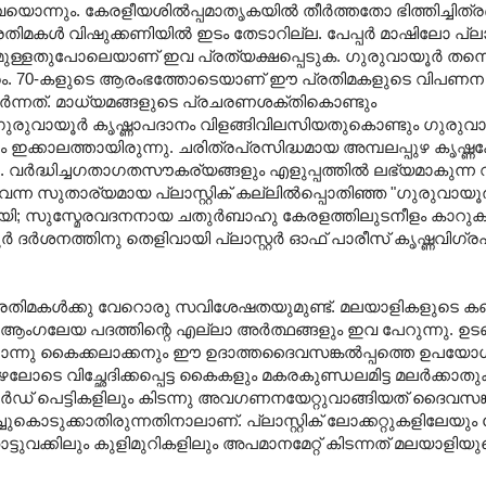
നും. കേരളീയശില്‍പ്പമാതൃകയില്‍ തീര്‍ത്തതോ ഭിത്തിച്ചിത്ര
്‍ വിഷുക്കണിയില്‍ ഇടം തേടാറില്ല. പേപ്പര്‍ മാഷിലോ പ്ലാസ്റ
മുള്ളതുപോലെയാണ്‌ ഇവ പ്രത്യക്ഷപ്പെടുക. ഗുരുവായൂര്‍ തന്ന
്രം. 70-കളുടെ ആരംഭത്തോടെയാണ്‌ ഈ പ്രതിമകളുടെ വിപണന
ച്ചേര്‍ന്നത്‌. മാധ്യമങ്ങളുടെ പ്രചരണശക്തികൊണ്ടും
ഗുരുവായൂര്‍ കൃഷ്ണാപദാനം വിളങ്ങിവിലസിയതുകൊണ്ടും ഗുരുവ
 ഇക്കാലത്തായിരുന്നു. ചരിത്രപ്രസിദ്ധമായ അമ്പലപ്പുഴ കൃഷ്ണക്
ു. വര്‍ദ്ധിച്ചഗതാഗതസൗകര്യങ്ങളും എളുപ്പത്തില്‍ ലഭ്യമാകുന്
ന്ന സുതാര്യമായ പ്ലാസ്റ്റിക്‌ കല്ലില്‍പ്പൊതിഞ്ഞ "ഗുരുവായൂരപ
വനയായി; സുസ്മേരവദനനായ ചതുര്‍ബാഹു കേരളത്തിലുടനീളം കാറ
‍ ദര്‍ശനത്തിനു തെളിവായി പ്ലാസ്റ്റര്‍ ഓഫ്‌ പാരീസ്‌ കൃഷ്ണവിഗ
ിമകള്‍ക്കു വേറൊരു സവിശേഷതയുമുണ്ട്‌. മലയാളികളുടെ കണ്
ഗലേയ പദത്തിന്റെ എല്ലാ അര്‍ത്ഥങ്ങളും ഇവ പേറുന്നു. ഉട
്റൊന്നു കൈക്കലാക്കനും ഈ ഉദാത്തദൈവസങ്കല്‍പ്പത്തെ ഉപയോഗ
ോടെ വിച്ഛേദിക്കപ്പെട്ട കൈകളും മകരകുണ്ഡലമിട്ട മലര്‍ക്കാതു
ോര്‍ഡ്‌ പെട്ടികളിലും കിടന്നു അവഗണനയേറ്റുവാങ്ങിയത്‌ ദൈവസങ്
കൊടുക്കാതിരുന്നതിനാലാണ്‌. പ്ലാസ്റ്റിക്‌ ലോക്കറ്റുകളിലേയു
ടുവക്കിലും കുളിമുറികളിലും അപമാനമേറ്റ്‌ കിടന്നത്‌ മലയാളിയ