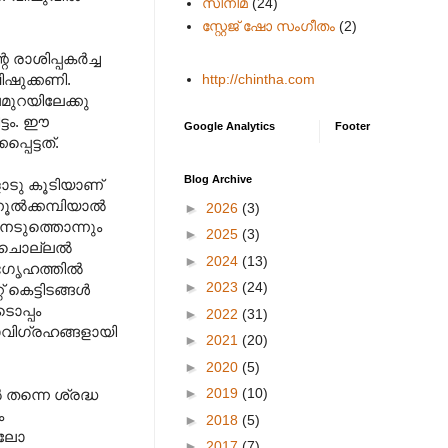
സിനിമ
(24)
സ്റ്റേജ് ഷോ സംഗീതം
(2)
ാശിപ്പകര്‍ച്ച
http://chintha.com
ിഷുക്കണി.
തലമുറയിലേക്കു
ട്ടം. ഈ
Google Analytics
Footer
െട്ടത്‌.
Blog Archive
ളോടു കൂടിയാണ്‌
ല്‍ക്കമ്പിയാല്‍
►
2026
(3)
്കിനടുത്തൊന്നും
►
2025
(3)
 ചൊല്ലല്‍
►
2024
(13)
ഭഗൃഹത്തില്‍
►
2023
(24)
കെട്ടിടങ്ങള്‍
ടൊപ്പം
►
2022
(31)
ജാവിഗ്രഹങ്ങളായി
►
2021
(20)
►
2020
(5)
►
2019
(10)
‍ തന്നെ ശ്രദ്ധ
ം
►
2018
(5)
ലിലോ
►
2017
(7)