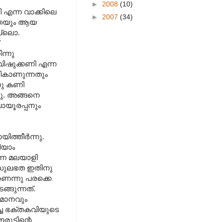
►
2008
(10)
എന്ന വാക്കിലെ
►
2007
(34)
ീത്തയും ആയ
ല്ലൊ.
ന്നു
 വിഷുക്കണി എന്ന
ികാണുന്നതും
നു കണി
നു. അങ്ങനെ
വായൂരപ്പനും
്തീര്‍ന്നു.
ിയാം
ന്ന മലയാളി
ം സുലഭത ഇതിനു
ണെന്നു പരക്കെ
ങുന്നത്‌.
തമാനവും
ിച്ച ഭക്തകവിയുടെ
ട്ടിന്റെ