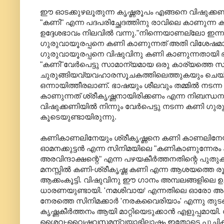
ഈ ഓടക്കുഴലൂതുന്ന കൃഷ്ണരൂപം എങ്ങനെ വിഷുക്ക
"കണി" എന്ന പദപരിച്ഛേദത്തിനു രാവിലെ കാണുന്ന കാ
ഉദ്ദേശഭാവം നിലവില്‍ വന്നു."നിന്നെയാണല്ലോ ഇ
ഗുരുവായൂരപ്പനെ കണി കാണുന്നത്‌ അതി വിശേഷമാണെന്
ഗുരുവായൂരപ്പനെ വിഷുവിനു കണി കാണുന്നതായി ഭവിച്
"കണി"വേര്‍പെട്ടു സാമാന്യമായ ഒരു കാര്യത്തെ സൂചിപ
ചുരുങ്ങിയവ്യവഹാരസൂചകത്തിലെത്തുകയും ചെയ്ത
ഒന്നായിത്തീരലാണ്‌. ഭാഷയും ശീലവും തമ്മില്‍ ന
കാണുന്നത്‌ ശ്രീകൃഷ്ണനായിരിക്കണം എന്ന നിബന
വിഷുക്കണിയില്‍ നിന്നും വേര്‍പെട്ടു നടന്ന കണി ഗു
കൂടെയുണ്ടായിരുന്നു.
കണികാണലിനേയും ശ്രീകൃഷ്ണനെ കണി കാണലിനേയുമൊന്ന
ഓമനക്കുട്ടന്‍ എന്ന സിനിമയിലെ "കണികാണുന്നേരം
അരവിന്ദാക്ഷന്റെ" എന്ന പഴയകീര്‍ത്തനതിന്റെ പുതു
മനസ്സില്‍ കണി-ശ്രീകൃഷ്ണ കണി എന്ന ആശയത്തെ രൂഢ
ആക്കംകൂട്ടി. വിഷുവിനു ഈ ഗാനം അമ്പലങ്ങളിലെ ഉച
ധാരണയുണ്ടായി. 'നമശിവായ‘ എന്നതിലെ ഓരോ അക്ഷര
നേരത്തെ സിനിമക്കാര്‍ 'നരകവൈരിയാം' എന്നു തുടങ
കൃഷ്ണകീര്‍ത്തനം ആയി മാറ്റിയെടുക്കാന്‍ എളുപ്പമാ
ശൈവ-വൈഷ്ണവസമന്വയാഭിലാഷം ഇതോടെ പുച്ഛിക്കപ്പെട്