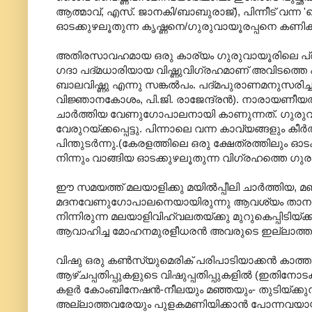
ആത്മാവ്‌, എസ്‌. ജാനകി/ബാബുരാജ്‌), പിന്നീട്‌ വന്ന
ഓടക്കുഴലൂതുന്ന കൃഷ്ണനെ/ഗുരുവായൂരപ്പനെ കണികാണു
അതിരസാവഹമായ ഒരു കാര്യം ഗുരുവായൂരിലെ പ്രതിഷ്
ഗദാ പദ്മധാരിയായ വിഷ്ണുവിഗ്രഹമാണ്‌ അവിടത്തെ പ്
ബാലവിഷ്ണു എന്നു സങ്കല്‍പം. പദ്മപുരാണമനുസരിച്ച
വിജ്ഞാനകോശം, പി.ജി. രാജേന്ദ്രന്‍). നാരായണീയത്തി
ചാര്‍ത്തിയ വേണുഗോപാലനായി കാണുന്നത്‌. ഗുരുവാ
വേരുറയ്ക്കപ്പെട്ടു. പിന്നാലെ വന്ന കാവ്യങ്ങളും കീര
പിന്തുടര്‍ന്നു.(കേരളത്തിലെ ഒരു ക്ഷേത്രത്തിലും ഓ
നിന്നും വാങ്ങിയ ഓടക്കുഴലൂതുന്ന വിഗ്രഹത്തെ ഗുരു
ഈ സമയത്ത്‌ മലയാളിക്കു മയില്‍പ്പീലി ചാര്‍ത്തിയ
മദനവേണുഗോപാലനെയായിരുന്നു ആവശ്യം താനും. ആത
നിന്നിരുന്ന മലയാളിവിഹ്വലതയ്ക്കു മുറുകെപ്പിടിയ്
ആവാഹിച്ച മോഹനമുരളീധരന്‍ അവരുടെ ഇല്ലാത്ത തരള
വിഷു ഒരു കണ്‍സ്യുമെരിക് പരിപാടിയാക്കന്‍ കാത്ത
ആഴ്ചപ്പതിപ്പുകളുടെ വിഷുപ്പതിപ്പുകളില്‍ (ഇതിനോടകം 
കളര്‍ കോംബിനേഷന്‍-നീലയും മഞ്ഞയും- തുടിയ്ക്കുന്ന
അല്ലാത്തവരേയും പുളകമണിയിക്കാന്‍ പോന്നവയായിരുന്