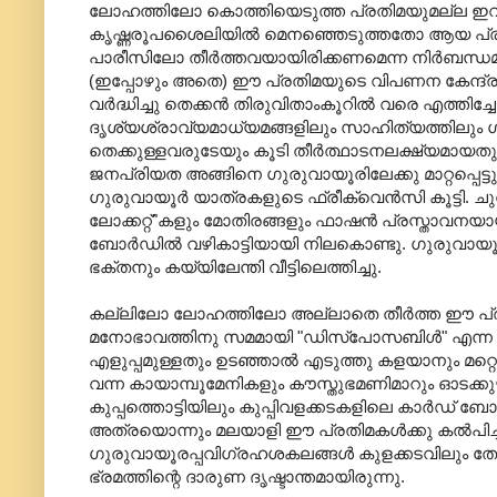
ലോഹത്തിലോ കൊത്തിയെടുത്ത പ്രതിമയുമല്ല ഇവയൊന്
കൃഷ്ണരൂപശൈലിയില്‍ ‍മെനഞ്ഞെടുത്തതോ ആയ പ്രതിമകള
പാരീസിലോ തീര്‍ത്തവയായിരിക്കണമെന്ന നിര്‍ബന്ധ
(ഇപ്പോഴും അതെ) ഈ പ്രതിമയുടെ വിപണന കേന്ദ
വര്‍ദ്ധിച്ചു തെക്കന്‍ തിരുവിതാംകൂറില്‍ വരെ എത്തി
ദൃശ്യശ്രാവ്യമാധ്യമങ്ങളിലും സാഹിത്യത്തിലും 
തെക്കുള്ളവരുടേയും കൂടി തീര്‍ത്ഥാടനലക്ഷ്യമായതും
ജനപ്രിയത അങ്ങിനെ ഗുരുവായൂരിലേക്കു മാറ്റപ്പെട്ട
ഗുരുവായൂര്‍ യാത്രകളുടെ ഫ്രീക്വെന്‍സി കൂട്ടി. ചുവ
ലോക്കറ്റ്‌"കളും മോതിരങ്ങളും ഫാഷന്‍ പ്രസ്താ
ബോര്‍‍ഡില്‍ വഴികാട്ടിയായി നിലകൊണ്ടു. ഗുരുവായൂര്
ഭക്തനും കയ്യിലേന്തി വീട്ടിലെത്തിച്ചു.
കല്ലിലോ ലോഹത്തിലോ അല്ലാതെ തീര്‍ത്ത ഈ പ്രത
മനോഭാവത്തിനു സമമായി "ഡിസ്പോസബിള്‍" എന്ന ആം
എളുപ്പമുള്ളതും ഉടഞ്ഞാല്‍ എടുത്തു കളയാനും മറ
വന്ന കായാമ്പൂമേനികളും കൗസ്തുഭമണിമാറും ഓടക്കുഴല
കുപ്പത്തൊട്ടിയിലും കുപ്പിവളക്കടകളിലെ കാര്‍ഡ്‌ ബ
അത്രയൊന്നും മലയാളി ഈ പ്രതിമകള്‍ക്കു കല്‍പിച്ചു
ഗുരുവായൂരപ്പവിഗ്രഹശകലങ്ങള്‍ കുളക്കടവിലും തോട്
ഭ്രമത്തിന്റെ ദാരുണ ദൃഷ്ടാന്തമായിരുന്നു.