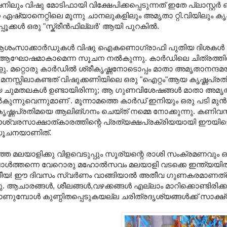
ും വിഷു മോടിഫായി വിക്ഷേപിക്കപ്പെടുന്നത്‌ ഇതേ പ്ലാസ്റ്റര്‍ 
ഏഷ്യാനെറ്റിലെ മൂന്നു ചാനലുകളിലും അമൃതാ റ്റി.വിയിലും കൃഷ
കള്‍ ഒരു "സ്ക്രീന്‍ഫില്ലര്‍' ആയി പുറകില്‍.
ിഷുആശംസാക്കാര്‍ഡുകള്‍ വിഷു ഐകണൊഗ്രാഫി പുതിയ ദിശകള്‍
ാത്രം ആഘോഷമാകാമെന്ന സൂചന നല്‍കുന്നു. കാര്‍ഡിലെ ചിത്രത്തില
ള്ളു. മറ്റൊരു കാര്‍ഡില്‍ ശ്രീകൃഷ്ണനോടൊപ്പം മാതാ അമൃതാനന്ദമയ
ം മനസ്സിലാകണ്ടത്‌ വിഷുക്കണിയിലെ ഒരു "ഐറ്റം"ആയ കൃഷ്ണപ്രതി
ുമതലകള്‍ ഉണ്ടായിരിന്നു; ആ ഗുണവിശേഷങ്ങള്‍ മാതാ അമൃതാ
നുവെന്നുമാണ്‌ . മൂന്നാമത്തെ കാര്‍ഡ്‌ ഇനിയും ഒരു പടി മുന്‍പ
രം കൃഷ്ണപ്രതിമയെ ആലിങ്ഗനം ചെയ്ത്‌ നമ്മെ നോക്കുന്നു. കണിവസ്
 ഈശ്വരസാക്ഷാത്കാരത്തിന്റെ പ്രത്യക്ഷപ്രക്രിയയായി ഈയിടെ
സൂചനയാണിത്‌.
ിഞ്ഞ മലയാളിക്കു വിളവെടുപ്പും സൂര്യന്റെ രാശി സംക്രമണവും ഒ
‍ത്തന്നെ വേറൊരു മഹോല്‍സവം മലയാളി വടക്കെ ഇന്ത്യയില്‍ 
തീയ! ഈ ദിവസം സ്വര്‍ണം വാങ്ങിയാല്‍ അതീവ ഗുണകരമാണത്
ു. ആചാരങ്ങള്‍, ശീലങ്ങള്‍,വഴക്കങ്ങള്‍ എല്ലാം മാറിക്കൊണ്ടിരിക്
ാണുമ്പോള്‍ കുണ്ഠിതപ്പെടുകയല്ല ചരിത്രദൃശ്യങ്ങള്‍ക്ക്‌ സാക്ഷ്