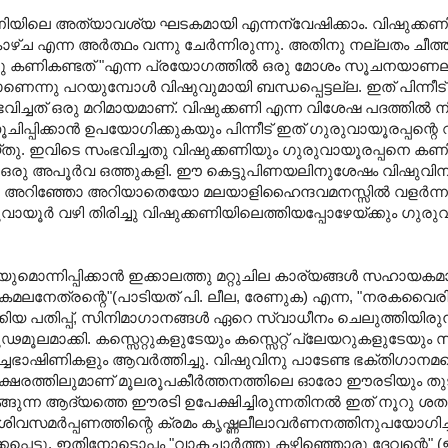
ണിയിലെ അത്യാവശ്യ ഘടകമായി എന്നന്വേഷിക്കാം. വിഷുക്കണി 
ഴ്ച എന്ന അര്‍ത്ഥം വന്നു ചേര്‍ന്നിരുന്നു. അതിനു നല്ലതം ച
ന്നു കണികണ്ടത്‌ "എന്ന പ്രയോഗത്തില്‍ ഒരു മോശം സൂചനയാണ
നു പറയുമ്പോള്‍ വിഷുവുമായി ബന്ധപ്പെട്ടല്ല. ഇത്‌ പിന്നീട്‌
ചത്‌ ഒരു മറിമായമാണ്‌. വിഷുക്കണി എന്ന വിശേഷ പദത്തില്‍ നി
്പിക്കാന്‍ ഉപയോഗിക്കുകയും പിന്നീട്‌ ഇത്‌ ഗുരുവായൂരപ്പന്റെ
ു. ഇവിടെ സംഭവിച്ചതു വിഷുക്കണിയും ഗുരുവായൂരപ്പനെ കണ
ടന്ന ഒരു അപൂര്‍വ ഒത്തുകളി. ഈ കെട്ടുപിണയലിനുശേഷം വിഷുവി
്ധന അറിഞ്ഞോ അറിയാതെയോ മലയാളിഹൈന്ദവമനസ്സില്‍ വളര്‍ന്
രുവായൂര്‍ വഴി തിരിച്ചു വിഷുക്കണിയിലെത്തിയപ്പോഴേയ്ക്കും ഗുരു
ിപ്പിക്കാന്‍ ഇക്കാലത്തു മറ്റുചില കാര്യങ്ങള്‍ സഹായകമായിത
 കമലനേത്രന്റെ"(പാടിയത്‌ പി. ലീല, രേണുക) എന്ന, "നരകവൈര
ക്കിയ പതിപ്പ്, സിനിമാഗാനങ്ങള്‍ ഏറെ സ്വാധീനം ചെലുത്തിയിരു
മൂലമാക്കി. കസ്സെറ്റുകളുടേയും കസ്സെറ്റ്‌ പ്ലേയറുകളുടേയു
്ചഭാഷിണികളും ആവര്‍ത്തിച്ചു. വിഷുവിനു പാടേണ്ട ഭക്തിഗാനമ
ത്തിലുമാണ്‌ മൂലരൂപകീര്‍ത്തനത്തിലെ ഓരോ ഈരടിയും തുടങ്
്ങുന്ന ആദ്യത്തെ ഈരടി ഉപേക്ഷിച്ചിരുന്നതിനല്‍ ഇത്‌ നൂറു ശ
യി. ശിവസമര്‍പ്പണത്തിന്റെ ക്രമം കൃഷ്ണലീലാവര്‍ണനത്തിനുപയോഗ
ടു. ഇതിനോടൊപ്പം "വാകച്ചാര്‍ത്തു കഴിഞ്ഞൊരു ദേവന്റെ" (ഇരു