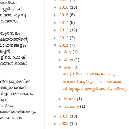
ങ്ങളിലെ
►
2016
(10)
്റര്‍ ഓഫ്‌
►
2015
(6)
െയായിരുന്നു
 വ്യാസം
►
2014
(5)
►
2013
(12)
ായൂരമ്പലം
►
2012
(2)
ഷേത്രത്തിന്റെ
ന വാഹനങ്ങളും
▼
2011
(7)
്പന്‍
►
July
(1)
ുകളിലെ ഡാഷ്
►
June
(1)
്രഹങ്ങള്‍ ഓരോ
▼
April
(3)
കുട്ടിസ്രാങ്ക്-വരവും പോക്കും
‍സ്യൂമെറിക്‌
വേൾഡ് കപ്പ് ഏന്തിയ കൈകൾ
ഞ്ഞുപോവാന്‍
വിഷുവും പ്ലാസ്റ്റര്‍ ഓഫ് പാരീസും
ിച്ചു. അംഗഭംഗം
►
March
(1)
കളും
കല്‍പം
►
January
(1)
ം മോതിരത്തിലേയും
►
2010
(10)
ുടെ ഫാഷന്‍
►
2009
(12)