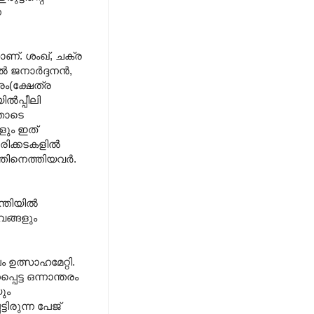
െ
‌. ശംഖ്‌, ചക്ര
നാര്‍ദ്ദനന്‍,
ം(ക്ഷേത്ര
്‍പ്പീലി
ഇതോടെ
ളും ഇത്‌
രിക്കടകളില്‍
തിനെത്തിയവര്‍.
തിയില്‍
വങ്ങളും
 ഉത്സാഹമേറ്റി.
പെട്ട ഒന്നാന്തരം
ും
ിരുന്ന പേജ്‌