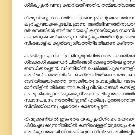
ശ്രീകൃഷ്ണൻ വന്നു കയറിയത് അതീവ തന്മ്മയത്വത്
വിഷുവിന്റെ സാംഗത്യം വിളവെടുപ്പിന്റെ മഹോല്‍സവത
കുറിച്ചുവയ്ക്കപ്പെടലിലുമാണ്‌. അതിജീവനത്തിനാധ
ദര്‍ശനത്തിന്റെ അര്‍ത്ഥവ്യാപ്തി കണ്ണാടിയുടെ സാന്നിധ
കൈമാറ്റംചെയ്യപ്പെടുന്നതിന്റേയും അതിന്റെ ഉത്തരവ
സിംബോളിക്‌ കൃത്യദൃശ്യത്തിനിടയിലാണ്‌ കഴിഞ്ഞ ഒരു
കത്തിച്ചുവച്ച നിലവിളക്കിനുമുന്‍പില്‍ നാമം ചൊല്
ശിവകാശി കലണ്ഡര്‍ ചിത്രങ്ങള്‍ കേരളത്തിലെ ഉത്സവപ്പറ
ബന്ധിക്കപ്പെട്ട്‌ 45 ഡിഗ്രിയില്‍ ചെരിഞ്ഞ്‌ പൂമുഖങ്ങള
അത്രയ്ക്കെത്തിയില്ല. ചെറിയ പ്രതിമകള്‍ ഷോ കേ
വേദിയിലേയ്ക്കെത്തി നോക്കിയതു പോലുമില്ല. വടക്കെ 
മാര്‍ബിളില്‍ തീര്‍ത്ത അലങ്കരിച്ച വിഗ്രഹങ്ങള്‍ കണ്
പെരുകിയപ്പോള്‍ "പൂജാമുറി"എന്ന പരിഷ്കാരത്തളത്തിലേ
സ്ഥാനചലനം നടത്തിയിട്ടുണ്ട്‌. എങ്കിലും ഉത്തരേന്
സിനിമയിലാണു ഏറെയും കാണപ്പെട്ടത്‌.
വിഷുക്കണിയില്‍ ഇടം തേടിയ കൃഷ്ണവിഗ്രഹം മിക്കവാറും 
പിടിച്ചെടുക്കുന്നരീതിയില്‍ കണിവെള്ളരിയുടേയും ക
അത്യുദാരമായി നിറമേകിയ ഈ വിഗ്രഹം മയില്‍പ്പീലി