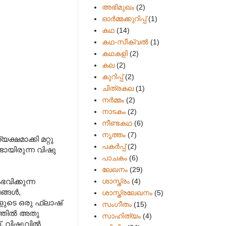
അഭിമുഖം
(2)
ഓർമ്മക്കുറിപ്പ്
(1)
കഥ
(14)
കഥ-സീക്വല്‍
(1)
കഥകളി
(2)
കല
(2)
കുറിപ്പ്
(2)
ചിത്രകല
(1)
നർമ്മം
(2)
നാടകം
(2)
നീണ്ടകഥ
(6)
നൃത്തം
(7)
ഷമാക്കി മറ്റു
പകര്‍പ്പ്
(2)
ടായിരുന്ന വിഷു
പാചകം
(6)
ലേഖനം
(29)
ശാസ്ത്രം
(4)
വിക്കുന്ന
്ങള്‍,
ശാസ്ത്രലേഖനം
(5)
ളുടെ ഒരു ഫ്ലാഷ്‌
സംഗീതം
(15)
ത്തില്‍ അതു
സാഹിത്യം
(4)
്. വിഷുവിൽ