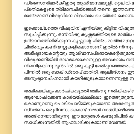
ഡിസൈനര്‍മാര്‍ക്ക്‌ ഇതു ആശ്വാസമരുളി. റ്റെലിവിഷനില
പ്രതിമകളുടെ ത്രിമാനചിത്രങ്ങള്‍ തന്നെ. ഇത്തവണ 
മാത്രമാണ്‌ വിഷുവിനെ വിളംബരം ചെയ്തത്‌. കൊന്നപ്പൂക്
ഇക്കൊല്ലത്തെ വിഷുവിന്‌ എനിയ്ക്കു കിട്ടിയ വ
സൂചിപ്പിക്കുന്നു. ഒന്ന്‌ വിഷു കൃഷ്ണഭക്തിയുടെ മ
ഉദ്യാനത്തിലിരിക്കുന്ന കൃഷ്ണന്റെ ചിത്രം മാത്രമേ ഉ
ചിത്രവും കണിവസ്തുക്കളിലൊന്നാണ്‌. ഇതില്‍ നിന്നു
അഭീഷ്ടദായകന്റേയും ആശ്വാസപ്രദായകന്റേതുമായ ച
വിഷുക്കണിയില്‍ ഭാഗഭാക്കാകാനുള്ള അവകാശം നല്‍കുന്
നിലവിളക്കിനു മുന്‍പില്‍ ഒരു കുട്ടി മേല്‍പ്പറഞ്ഞത
പിന്നില്‍ ഒരു ബാക് ഡ്രോപ്‌ മാതിരി. ആലിങ്ഗനം
അനുഷ്ഠാനചിഹ്നമായി കയറിക്കൂടുകയാണെന്നുള്ള 
അല്ലെങ്കിലും കാര്‍ഷികവൃത്തി തമിഴനു നല്‍കിക്കഴ
ആഘോഷിക്കേണ്ട കാര്യമില്ലല്ലൊ. ഇതെഴുതുമ്പോള്
കൊണ്ടുവന്നു പൊടിപൊടിയ്ക്കുകയാണ്‌. അക്ഷതൃ
സ്വര്‍ണം ഒരുദിവസം കൊണ്ട്‌ നമ്മള്‍ വാങ്ങിക്കഴിഞ്ഞ
അങ്ങിനെയായിരുന്നു. ഈ മാറ്റങ്ങള്‍ കണ്മുന്‍പില്‍ ക
സാധിക്കുന്നതില്‍ ആഹ്ലാദിക്കുകയാണ്‌ വേണ്ടത്‌.