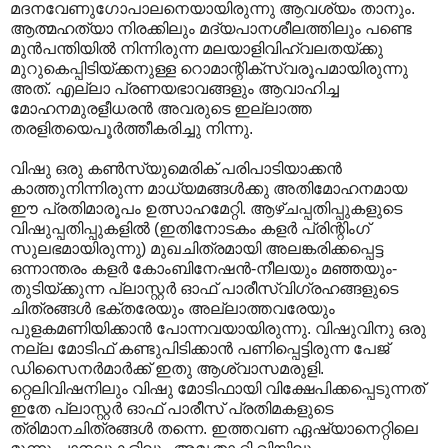
മദനവേണുഗോപാലനെയായിരുന്നു ആവശ്യം താനും.
ആത്മഹത്യാ നിരക്കിലും മദ്യപാനശീലത്തിലും പണ്ടെ
മുന്‍പന്തിയില്‍ നിന്നിരുന്ന മലയാളിവിഹ്വലതയ്ക്കു
മുറുകെപ്പിടിയ്ക്കനുള്ള റൊമാന്റിക്‌സ്വരൂപമായിരുന്നു
അത്‌. എല്ലാ പ്രണയഭാവങ്ങളും ആവാഹിച്ച
മോഹനമുരളീധരന്‍ അവരുടെ ഇല്ലാത്ത
തരളിതയെപൂര്‍ത്തീകരിച്ചു നിന്നു.
വിഷു ഒരു കണ്‍സ്യുമെരിക് പരിപാടിയാക്കന്‍
കാത്തുനിന്നിരുന്ന മാധ്യമങ്ങള്‍ക്കു അതിമോഹനമായ
ഈ പ്രതിമാരൂപം ഉത്സാഹമേറ്റി. ആഴ്ചപ്പതിപ്പുകളുടെ
വിഷുപ്പതിപ്പുകളില്‍ (ഇതിനോടകം കളര്‍ പ്രിന്റിംഗ്‌
സുലഭമായിരുന്നു) മുഖചിത്രമായി അലങ്കരിക്കപ്പെട്ട
ഒന്നാന്തരം കളര്‍ കോംബിനേഷന്‍-നീലയും മഞ്ഞയും-
തുടിയ്ക്കുന്ന പ്ലാസ്റ്റര്‍ ഓഫ്‌ പാരീസ്‌വിഗ്രഹങ്ങളുടെ
ചിത്രങ്ങള്‍ ഭക്തരേയും അല്ലാത്തവരേയും
പുളകമണിയിക്കാന്‍ പോന്നവയായിരുന്നു. വിഷുവിനു ഒരു
നല്ല മോടിഫ്‌ കണ്ടുപിടിക്കാന്‍ പണിപ്പെട്ടിരുന്ന പേജ്‌
ഡിസൈനര്‍മാര്‍ക്ക്‌ ഇതു ആശ്വാസമരുളി.
റ്റെലിവിഷനിലും വിഷു മോടിഫായി വിക്ഷേപിക്കപ്പെടുന്നത്‌
ഇതേ പ്ലാസ്റ്റര്‍ ഓഫ്‌ പാരീസ്‌ പ്രതിമകളുടെ
ത്രിമാനചിത്രങ്ങള്‍ തന്നെ. ഇത്തവണ ഏഷ്യാനെറ്റിലെ