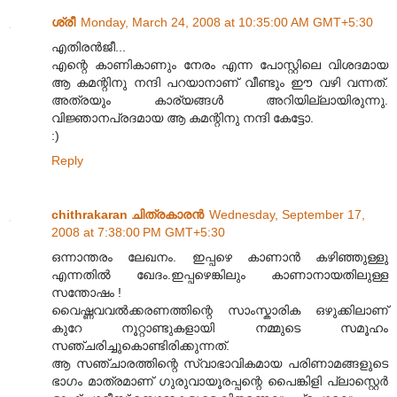
ശ്രീ
Monday, March 24, 2008 at 10:35:00 AM GMT+5:30
എതിരന്‍‌ജീ...
എന്റെ കാണികാണും നേരം എന്ന പോസ്റ്റിലെ വിശദമായ
ആ കമന്റിനു നന്ദി പറയാനാണ് വീണ്ടും ഈ വഴി വന്നത്.
അത്രയും കാര്യങ്ങള്‍ അറിയില്ലായിരുന്നു.
വിജ്ഞാനപ്രദമായ ആ കമന്റിനു നന്ദി കേട്ടോ.
:)
Reply
chithrakaran ചിത്രകാരന്‍
Wednesday, September 17,
2008 at 7:38:00 PM GMT+5:30
ഒന്നാന്തരം ലേഖനം. ഇപ്പഴെ കാണാന്‍ കഴിഞ്ഞുള്ളു
എന്നതില്‍ ഖേദം.ഇപ്പഴെങ്കിലും കാണാനായതിലുള്ള
സന്തോഷം !
വൈഷ്ണവവല്‍ക്കരണത്തിന്റെ സാംസ്കാരിക ഒഴുക്കിലാണ്
കുറേ നൂറ്റാണ്ടുകളായി നമ്മുടെ സമൂഹം
സഞ്ചരിച്ചുകൊണ്ടിരിക്കുന്നത്.
ആ സഞ്ചാരത്തിന്റെ സ്വാഭാവികമായ പരിണാമങ്ങളുടെ
ഭാഗം മാത്രമാണ് ഗുരുവായൂരപ്പന്റെ പൈങ്കിളി പ്ലാസ്റ്റെര്‍