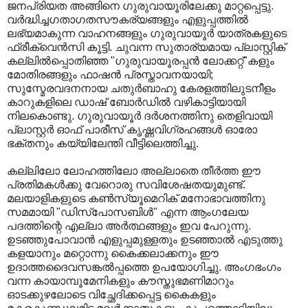
ജനപ്രിയത അങ്ങിനെ ഗുരുവായൂരിലേക്കു മാറ്റപ്പെട്ടു.
വര്‍ദ്ധിച്ചഗതാഗതസൗകര്യങ്ങളും എളുപ്പത്തില്‍
ലഭ്യമാകുന്ന വാഹനങ്ങളും ഗുരുവായൂര്‍ യാത്രകളുടെ
ഫ്രീക്വെന്‍സി കൂട്ടി. ചുവന്ന സുതാര്യമായ പ്ലാസ്റ്റിക്‌
കല്ലില്‍പ്പൊതിഞ്ഞ "ഗുരുവായൂരപ്പന്‍ ലോക്കറ്റ്‌"കളും
മോതിരങ്ങളും ഫാഷന്‍ പ്രസ്താവനയായി;
സുസ്മേരവദനനായ ചതുര്‍ബാഹു കേരളത്തിലുടനീളം
കാറുകളിലെ ഡാഷ് ബോര്‍‍ഡില്‍ വഴികാട്ടിയായി
നിലകൊണ്ടു. ഗുരുവായൂര്‍ ദര്‍ശനത്തിനു തെളിവായി
പ്ലാസ്റ്റര്‍ ഓഫ്‌ പാരീസ്‌ കൃഷ്ണവിഗ്രഹങ്ങള്‍ ഓരോ
ഭക്തനും കയ്യിലേന്തി വീട്ടിലെത്തിച്ചു.
കല്ലിലോ ലോഹത്തിലോ അല്ലാതെ തീര്‍ത്ത ഈ
പ്രതിമകള്‍ക്കു വേറൊരു സവിശേഷതയുമുണ്ട്‌.
മലയാളികളുടെ കണ്‍സ്യൂമെറിക്‌ മനോഭാവത്തിനു
സമമായി "ഡിസ്പോസബിള്‍" എന്ന ആംഗലേയ
പദത്തിന്റെ എല്ലാ അര്‍ത്ഥങ്ങളും ഇവ പേറുന്നു.
ഉടഞ്ഞുപോവാന്‍ എളുപ്പമുള്ളതും ഉടഞ്ഞാല്‍ എടുത്തു
കളയാനും മറ്റൊന്നു കൈക്കലാക്കനും ഈ
ഉദാത്തദൈവസങ്കല്‍പ്പത്തെ ഉപയോഗിച്ചു. അംഗഭംഗം
വന്ന കായാമ്പൂമേനികളും കൗസ്തുഭമണിമാറും
ഓടക്കുഴലോടെ വിച്ഛേദിക്കപ്പെട്ട കൈകളും