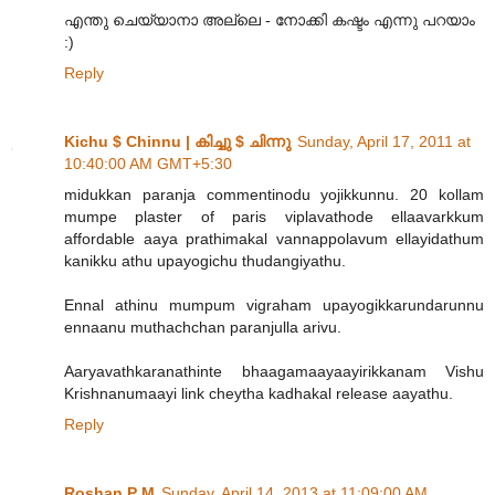
എന്തു ചെയ്യാനാ അല്ലെ - നോക്കി കഷ്ടം എന്നു പറയാം
:)
Reply
Kichu $ Chinnu | കിച്ചു $ ചിന്നു
Sunday, April 17, 2011 at
10:40:00 AM GMT+5:30
midukkan paranja commentinodu yojikkunnu. 20 kollam
mumpe plaster of paris viplavathode ellaavarkkum
affordable aaya prathimakal vannappolavum ellayidathum
kanikku athu upayogichu thudangiyathu.
Ennal athinu mumpum vigraham upayogikkarundarunnu
ennaanu muthachchan paranjulla arivu.
Aaryavathkaranathinte bhaagamaayaayirikkanam Vishu
Krishnanumaayi link cheytha kadhakal release aayathu.
Reply
Roshan P M
Sunday, April 14, 2013 at 11:09:00 AM