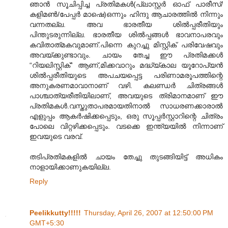
ഞാന്‍ സൂചിപ്പിച്ച പ്രതിമകള്‍(പ്ലാസ്റ്റര്‍ ഓഫ് പാരീസ്/
കളിമണ്‍‍/പേപ്പര്‍ മാഷെ)ഒന്നും ഹിന്ദു ആചാരത്തില്‍ നിന്നും
വന്നതല്ല. അവ ഭാരതീയ ശില്‍പ്പരീതിയും
പിന്തുടരുന്നില്ല. ഭാരതീയ ശില്‍പ്പങ്ങള്‍ ഭാവനാപരവും
കവിതാത്‍മകവുമാണ്.പിന്നെ കുറച്ചു മിസ്റ്റിക് പരിവേഷവും
അവയ്ക്കുണ്ടാവും. ചായം തേച്ച ഈ പ്രതിമക്കള്‍
“റിയലിസ്റ്റിക്” ആണ്,മിക്കവാറും മദ്ധ്യ്കാല യൂറോപ്യന്‍
ശില്‍പ്പരീതിയുടെ അപചയപ്പെട്ട പരിണാമരൂപത്തിന്റെ
അനുകരണമാവാനാണ് വഴി. കലണ്ഡര്‍ ചിത്രങ്ങള്‍
പാശ്ചാത്യരീതിയിലാണ്, അവയുടെ ത്രിമാനമാണ് ഈ
പ്രതിമകള്‍.വസ്തുതാപരമായതിനാല്‍ സാധരണക്കാരാല്‍
എളുപ്പം ആകര്‍ഷിക്കപ്പെടും, ഒരു സൂപ്പര്‍സ്റ്റാറിന്റെ ചിത്രം
പോലെ വിറ്റഴിക്കപ്പെടും. വടക്കെ ഇന്ത്യയില്‍ നിന്നാണ്
ഇവയുടെ വരവ്.
തടിപ്രതിമകളില്‍ ചായം തേച്ചു തുടങ്ങിയിട്ട് അധികം
നാളായിക്കാണുകയില്ല.
Reply
Peelikkutty!!!!!
Thursday, April 26, 2007 at 12:50:00 PM
GMT+5:30