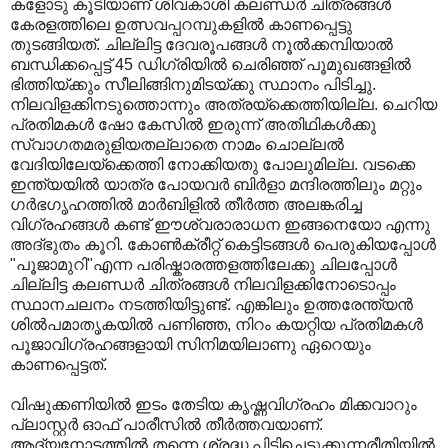
കളോടു കൂടിയാണ്‌ ശിവകാശി കലണ്ഡര്‍ ചിത്രങ്ങള്‍
കേരളത്തിലെ ഉത്സവപ്പറമ്പുകളില്‍ കാണപ്പെട്ടു
തുടങ്ങിയത്‌. ചില്ലിട്ട ദേവരൂപങ്ങള്‍ നൂല്‍ക്കമ്പിയാല്‍
ബന്ധിക്കപ്പെട്ട്‌ 45 ഡിഗ്രിയില്‍ ചെരിഞ്ഞ്‌ പൂമുഖങ്ങളില്‍
ഭിത്തിയ്ക്കും സീലിങ്ങിനുമിടയ്ക്കു സ്ഥാനം പിടിച്ചു.
നിലവിളക്കിനടുത്തൊന്നും അത്രയ്ക്കെത്തിയില്ല. ചെറിയ
പ്രതിമകള്‍ ഷോ കേസില്‍ ഇരുന്ന്‌ അതിഥികള്‍ക്കു
സ്വാഗതമരുളിയതല്ലാതെ നാമം ചൊല്ലല്‍
വേദിയിലേയ്ക്കെത്തി നോക്കിയതു പോലുമില്ല. വടക്കെ
ഇന്ത്യയില്‍ യാത്ര പോയവര്‍ ബിര്‍ളാ മന്ദിരത്തിലും മറ്റും
ഗര്‍ഭഗൃഹത്തില്‍ മാര്‍ബിളില്‍ തീര്‍ത്ത അലങ്കരിച്ച
വിഗ്രഹങ്ങള്‍ കണ്ട്‌ ഈശ്വരാരാധന ഇങ്ങനെയോ എന്നു
അദ്ഭുതം കൂറി. കോണ്‍ക്രീറ്റ്‌ കെട്ടിടങ്ങള്‍ പെരുകിയപ്പോള്‍
"പൂജാമുറി"എന്ന പരിഷ്കാരത്തളത്തിലേക്കു ചിലപ്പോള്‍
ചില്ലിട്ട കലണ്ഡര്‍ ചിത്രങ്ങള്‍ നിലവിളക്കിനോടൊപ്പം
സ്ഥാനചലനം നടത്തിയിട്ടുണ്ട്‌. എങ്കിലും ഉത്തരേന്ത്യന്‍
ശില്‍പമാതൃകയില്‍ പണിഞ്ഞ, നിറം കയറ്റിയ പ്രതിമകള്‍
പൂജാവിഗ്രഹങ്ങളായി സിനിമയിലാണു ഏറെയും
കാണപ്പെട്ടത്‌.
വിഷുക്കണിയില്‍ ഇടം തേടിയ കൃഷ്ണവിഗ്രഹം മിക്കവാറും
പ്ലാസ്റ്റര്‍ ഓഫ്‌ പാരീസില്‍ തീര്‍ത്തവയാണ്‌.
ആദ്യനോട്ടത്തില്‍ തന്നെ ശ്രദ്ധ പിടിച്ചെടുക്കുന്നരീതിയില്‍