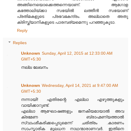
അങ്ങിനെയൊക്കെത്തന്നെയാണ്. ആഗോള
കത്തോലിയ്ക്കാ സഭയിൽ ലത്തീൻ സഭയാണ്
പ്രതിമകളുടെ പ്രഭവകേന്ദ്രം. അല്ലാതെ അതു
ക്രിസ്ത്യാനികളൂടെ പാരമ്പര്യമെന്നു പറഞ്ഞുകൂടാ.
Reply
Replies
Unknown
Sunday, April 12, 2015 at 12:33:00 AM
GMT+5:30
നല്ല ലേഖനം
Unknown
Wednesday, April 14, 2021 at 9:47:00 AM
GMT+5:30
നന്നായി! എതിരന്റെ എല്ലാ എഴുത്തുകളും
വായിക്കാറുണ്ട്.
എല്ലാ ആഘോഷങ്ങളും ജനകീയമായാൽ അവ
ക്രമേണ ബ്രാഹ്മണ്യത്താൽ
സ്വാംശീകരിക്കപ്പെടുമെന്ന് ചരിത്രം .കാരണം
സാംസ്കാരിക മൂലധന നാഥന്മാരാണവർ. ഇതിനെ