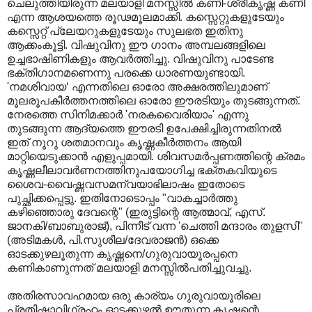
ചെലുത്തിയിരുന്ന മലയാളി മനസ്സില്‍ കണി-ശ്രീകൃഷ്ണ കണി
എന്ന ആശയത്തെ രൂഢമൂലമാക്കി. കസ്സെറ്റുകളുടേയും
കസ്സെറ്റ്‌ പ്ലേയറുകളുടേയും സുലഭത ഇതിനു
ആക്കംകൂട്ടി. വിഷുവിനു ഈ ഗാനം അമ്പലങ്ങളിലെ
ഉച്ചഭാഷിണികളും ആവര്‍ത്തിച്ചു. വിഷുവിനു പാടേണ്ട
ഭക്തിഗാനമണെന്നു പരക്കെ ധാരണയുണ്ടായി.
'നമശിവായ‘ എന്നതിലെ ഓരോ അക്ഷരത്തിലുമാണ്‌
മൂലരൂപകീര്‍ത്തനത്തിലെ ഓരോ ഈരടിയും തുടങ്ങുന്നത്‌.
നേരത്തെ സിനിമക്കാര്‍ 'നരകവൈരിയാം' എന്നു
തുടങ്ങുന്ന ആദ്യത്തെ ഈരടി ഉപേക്ഷിച്ചിരുന്നതിനല്‍
ഇത്‌ നൂറു ശതമാനവും കൃഷ്ണകീര്‍ത്തനം ആയി
മാറ്റിയെടുക്കാന്‍ എളുപ്പമായി. ശിവസമര്‍പ്പണത്തിന്റെ ക്രമം
കൃഷ്ണലീലാവര്‍ണനത്തിനുപയോഗിച്ച ഭക്തകവിയുടെ
ശൈവ-വൈഷ്ണവസമന്വയാഭിലാഷം ഇതോടെ
പുച്ഛിക്കപ്പെട്ടു. ഇതിനോടൊപ്പം "വാകച്ചാര്‍ത്തു
കഴിഞ്ഞൊരു ദേവന്റെ" (ഇരുട്ടിന്റെ ആത്മാവ്‌, എസ്‌.
ജാനകി/ബാബുരാജ്‌), പിന്നീട്‌ വന്ന 'ചെത്തി മന്ദാരം തുളസി"
(അടിമകള്‍, പി.സുശീല/ദേവരാജന്‍) ഒക്കെ
ഓടക്കുഴലൂതുന്ന കൃഷ്ണനെ/ഗുരുവായൂരപ്പനെ
കണികാണുന്നത്‌ മലയാളി മനസ്സില്‍പതിച്ചുവച്ചു.
അതിരസാവഹമായ ഒരു കാര്യം ഗുരുവായൂരിലെ
പ്രതിഷ്ഠാവിഗ്രഹം ഓടക്കുഴല്‍ ഊതുന്ന കൃഷ്ണന്റെ