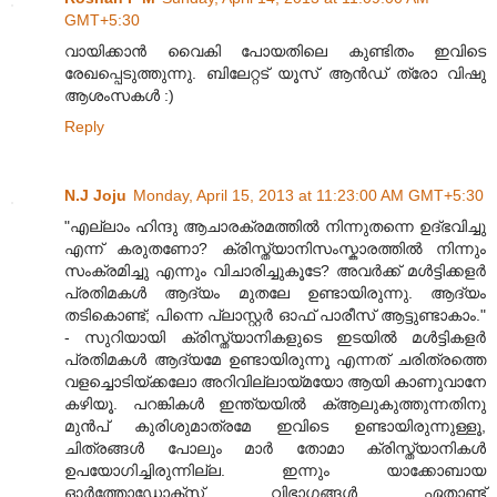
GMT+5:30
വായിക്കാൻ വൈകി പോയതിലെ കുണ്ടിതം ഇവിടെ
രേഖപ്പെടുത്തുന്നു. ബിലേറ്റട് യൂസ് ആൻഡ്‌ ത്രോ വിഷു
ആശംസകൾ :)
Reply
N.J Joju
Monday, April 15, 2013 at 11:23:00 AM GMT+5:30
"എല്ലാം ഹിന്ദു ആചാരക്രമത്തില്‍ നിന്നുതന്നെ ഉദ്ഭവിച്ചു
എന്ന്‌ കരുതണോ? ക്രിസ്ത്യാ‍നിസംസ്കാരത്തില്‍ നിന്നും
സംക്രമിച്ചു എന്നും വിചാരിച്ചുകൂടേ? അവര്‍ക്ക്‌ മള്‍ട്ടിക്കളര്‍
പ്രതിമകള്‍ ആദ്യം മുതലേ ഉണ്ടായിരുന്നു. ആദ്യം
തടികൊണ്ട്; പിന്നെ പ്ലാസ്റ്റര്‍ ഓഫ് പാരീസ് ആട്ടുണ്ടാകാം."
- സുറിയായി ക്രിസ്ത്യാനികളുടെ ഇടയിൽ മൾട്ടികളർ
പ്രതിമകൾ ആദ്യമേ ഉണ്ടായിരുന്നൂ എന്നത് ചരിത്രത്തെ
വളച്ചൊടിയ്ക്കലോ അറിവില്ലായ്മയോ ആയി കാണുവാനേ
കഴിയൂ. പറങ്കികൾ ഇന്ത്യയിൽ ക്ആലുകുത്തുന്നതിനു
മുൻപ് കുരിശുമാത്രമേ ഇവിടെ ഉണ്ടായിരുന്നുള്ളൂ,
ചിത്രങ്ങൾ പോലും മാർ തോമാ ക്രിസ്ത്യാനികൾ
ഉപയോഗിച്ചിരുന്നില്ല. ഇന്നും യാക്കോബായ
ഓർത്തോഡോക്സ് വിഭാഗങ്ങൾ ഏതാണ്ട്