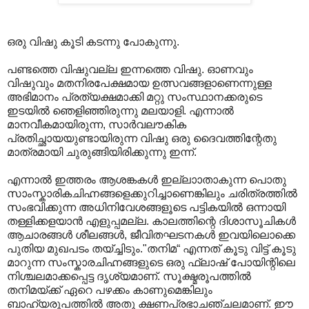
ഒരു വിഷു കൂടി കടന്നു പോകുന്നു.
പണ്ടത്തെ വിഷുവല്ല ഇന്നത്തെ വിഷു. ഓണവും
വിഷുവും മതനിരപേക്ഷമായ ഉത്സവങ്ങളാണെന്നുള്ള
അഭിമാനം പ്രത്യക്ഷമാക്കി മറ്റു സംസ്ഥാനക്കരുടെ
ഇടയില്‍ ഞെളിഞ്ഞിരുന്നു മലയാളി. എന്നാൽ
മാനവീകമായിരുന്ന, സാര്‍വലൗകിക
പ്രതിച്ഛായയുണ്ടായിരുന്ന വിഷു ഒരു ദൈവത്തിന്റേതു
മാത്രമായി ചുരുങ്ങിയിരിക്കുന്നു ഇന്ന്.
എന്നാൽ ഇത്തരം ആശങ്കകൾ ഇല്ലാ‍ാതാകുന്ന പൊതു
സാംസ്കാരികചിഹ്നങ്ങളെക്കുറിച്ചാണെങ്കിലും ചരിത്രത്തിൽ
സംഭവിക്കുന്ന അധിനിവേശങ്ങളൂടെ പട്ടികയിൽ ഒന്നായി
തള്ളിക്കളയാൻ എളുപ്പമല്ല. കാലത്തിന്റെ ദിശാസൂചികള്‍
ആചാരങ്ങള്‍ ശീലങ്ങള്‍, ജീവിതഘടനകള്‍ ഇവയിലൊക്കെ
പുതിയ മുഖപടം തയ്ച്ചിടും."തനിമ“ എന്നത്‌ കൂടു വിട്ട്‌ കൂടു
മാറുന്ന സംസ്കാരചിഹ്നങ്ങളുടെ ഒരു ഫ്ലാഷ്‌ പോയിന്റിലെ
നിശ്ചലമാക്കപ്പെട്ട ദൃശ്യമാണ്‌. സൂക്ഷ്മരൂപത്തില്‍
തനിമയ്ക്ക്‌ ഏറെ പഴക്കം കാണുമെങ്കിലും
ബാഹ്യരൂപത്തില്‍ അതു ക്ഷണപ്രഭാചഞ്ചലമാണ്‌. ഈ