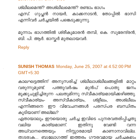
ശ്ലീലമെന്ത്? അശ്ലീലമെന്ത്? രണ്ടാം ഭാഗം
എസ്. ഗുപ്തന്‍ നായര്‍, കാക്കനാടന്‍, തോപ്പില്‍ ഭാസി
എന്നിവര്‍ ചര്‍ച്ചയില്‍ പങ്കെടുക്കുന്നു.
മൂന്നാം ഭാഗത്തില്‍ ശ്രീകുമാരന്‍ തമ്പി, കെ. സുരേന്ദ്രന്‍,
ബി. പി. ആര്‍. ഭാസ്കര്‍ മുതലായവര്‍.
Reply
SUNISH THOMAS
Monday, June 25, 2007 at 4:52:00 PM
GMT+5:30
കാലഘട്ടത്തിന് അനുസരിച്ച് ശ്ലീലാശ്ലീലങ്ങളില്‍ മാറ്റം
വരുന്നുമുണ്ട്. പത്തുവര്‍ഷം മുന്‍പ് പൊതു ജനം
മൂക്കുചുളിച്ചിരുന്ന പലതുമിന്നു സ്വീകാര്യമായിക്കഴിഞ്ഞു.
സ്വീകാര്യം- അസ്വീകാര്യം, ശ്ളീലം, അശ്ലീലം
എന്നിങ്ങനെ ഈ വിവേചനങ്ങള്‍ പരസ്പര ബന്ധിതം
കൂടിയാണ് അല്ലേ?
ഏതായാലും ഈയൊരു ചര്‍ച്ച ഇവിടെ പുനരവതരിപ്പിച്ചതു
വലിയ കാര്യമാണ്. ഇതിനു വേണ്ടി വന്ന
അധ്വാനത്തെയും നിസ്സാരമായി കാണാനാവില്ല.
തുടരുക... ബൂലോഗത്ത് ഇത്തരം ഗൗരവമായ ചര്‍ച്ചകളും