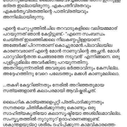
ഭദ്രത ഇല്ലായിരുന്നു. ഏകപത്നീവ്രതവും
ഏകഭര്‍തൃവ്രതത്തിന്റെ പാതിവ്രത്യവും
അന്നില്ലായിരുന്നു.
എന്റെ ചെറുപ്പത്തില്‍ചില തറവാടുകളിലെ വലിയമ്മമാര്
പറയുന്നത് ഞാന്‍ കേട്ടിട്ടുണ്ട്.- “എന്നെ സംബന്ധം
ചെയ്തത് ഇലഞ്ഞിക്കലെ നീലകണ്ഠപ്പിള്ളയാണ്.
അങ്ങേര്‍ക്ക് പിറന്നതാണ് കൊച്ചുരാമന്‍.പ്ലാവിലയില
കാരണവരാ‍ണ് എന്റെ മോന്‍ നാണുവിന്റെ അച്ഛന്‍. മോള്‍
പാറുവിന്റെതന്ത ചെങ്ങരത്തേ നടുവന്‍’ എന്നിങ്ങനെ. ഒരു
പുളിപ്പുമില്ല അവര്‍ക്കിതു പറയുന്നതിനു.
അതറിയുന്ന്നതില്‍ അവരുടെ ഭര്‍ത്താവിനും കേസില്ല.
അദ്ദേഹത്തിനു വേറെ പലേടത്തും മക്കള്‍ കാണുമല്ലൊ.
...തകഴി കേട്ടറിഞ്നതും നേരില്‍ അറിഞ്ഞതുമായ
സത്യങ്ങളാണ്‍ കലാപരമായി ആവിഷ്കരിച്ചത്.
ലൈംഗിക കാര്യങ്ങളെപ്പറ്റി പ്രതിപാദിക്കുന്നതും
നഗ്നതയെ ചിത്രീകരിക്കുന്നതു കൊണ്ടും ഒരു
സാഹിത്യകൃതിയോ കലാസൃഷ്ടിയോ അശ്ലീലമാവില്ല.
സംസ്കൃതത്തില്‍ നൂറുനൂറ് ഉദാഹരണങ്ങളുണ്ട്.
ശകുന്തളയുട്റ്റെ ശരീരം ദഹിപ്പിക്കുന്ന കാമവികാരത്തെ-