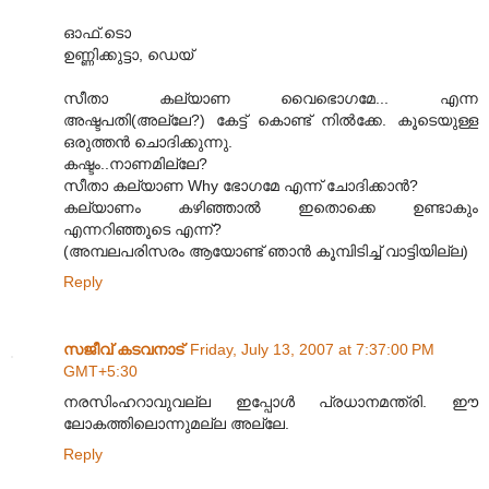
ഓഫ്.ടൊ
ഉണ്ണിക്കുട്ടാ, ഡെയ്
സീതാ കല്യാണ വൈഭൊഗമേ... എന്ന
അഷ്ടപതി(അല്ലേ?) കേട്ട് കൊണ്ട് നില്‍ക്കേ. കൂടെയുള്ള
ഒരുത്തന്‍ ചൊദിക്കുന്നു.
കഷ്ടം..നാണമില്ലേ?
സീതാ കല്യാണ Why ഭോഗമേ എന്ന് ചോദിക്കാന്‍?
കല്യാണം കഴിഞ്ഞാല്‍ ഇതൊക്കെ ഉണ്ടാകും
എന്നറിഞ്ഞൂടെ എന്ന്?
(അമ്പലപരിസരം ആയോണ്ട് ഞാന്‍ കൂമ്പിടിച്ച് വാട്ടിയില്ല)
Reply
സജീവ് കടവനാട്
Friday, July 13, 2007 at 7:37:00 PM
GMT+5:30
നരസിംഹറാ‍വുവല്ല ഇപ്പോള്‍ പ്രധാനമന്ത്രി. ഈ
ലോകത്തിലൊന്നുമല്ല അല്ലേ.
Reply