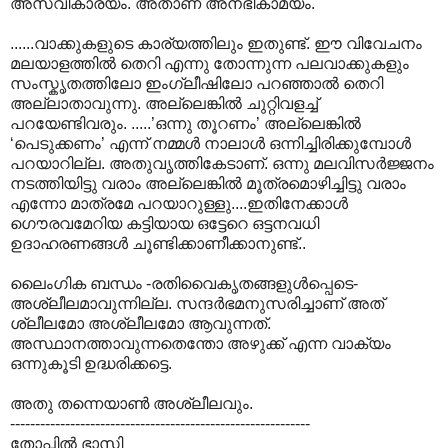
അസ്വീകാര്യം. അതാണ് അനഭികാമ്യം.
......വാക്കുകളുടെ കാ‍ര്യത്തിലും ഇതുണ്ട്. ഈ വിവേചനം
മലയാളത്തില്‍ തെറി എന്നു തോന്നുന്ന പലവാക്കുകളും
സംസ്കൃതത്തിലോ ഇംഗ്ലീഷിലോ പറഞ്ഞാല്‍ തെറി
അല്ലാതാവുന്നു. അല്ലെങ്കില്‍ ചുറ്റിവളച്ച്
പറയേണ്ടിവരും. .....’ഒന്നു തൂറണം’ അല്ലെങ്കില്‍
‘പെടുക്കണം’ എന്ന് നമ്മള്‍ നാലാള്‍ ഒന്നിച്ചിരിക്കുമ്പോള്‍‍
പറയാറില്ല. അതുവൃത്തികേടാണ്. ഒന്നു മലവിസര്‍ജ്ജനം
നടത്തിയിട്ടു വരാം അല്ലെങ്കില്‍ മൂത്രമൊഴിച്ചിട്ടു വരാം
എന്നോ മാത്രമേ പറയാറുള്ളു....ഇതിനേക്കാള്‍
ഗൌരവമേറിയ കട്ടിയായ ഒട്ടേറെ ഒട്ടനവധി
ഉദാഹരണങ്ങള്‍ ചൂണ്ടിക്കാണീക്കാനുണ്ട്..
ലൈംഗിക ബന്ധം -രതിവൈകൃതങ്ങളുള്‍പ്പെടെ-
അശ്ലീലമാവുന്നില്ല. സന്ദര്‍ഭമനുസരിച്ചാണ് അത്
ശ്ലീലമോ അശ്ലീലമോ ആവുന്നത്.
അസ്ഥാനത്താവുന്നതെന്തോ അഴുക്ക് എന്ന വാക്യം
ഒന്നുകൂടി ഉദ്ധരിക്കട്ടെ.
അതു തന്നെയാണ്‍ അശ്ലീലവും.
------------------------------------------------------------
തോപ്പില്‍ ഭാസി