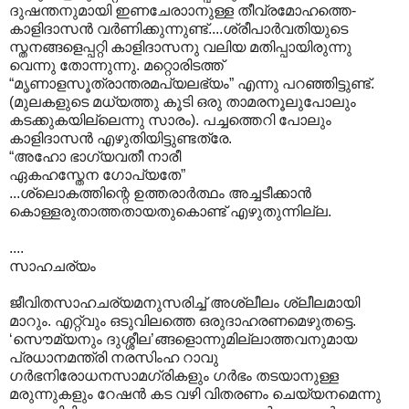
ദുഷന്തനുമായി ഇണചേരാ‍ാനുള്ള തീവ്രമോഹത്തെ-
കാളിദാസന്‍‍ വര്‍ണിക്കുന്നുണ്ട്....ശ്രീപാര്‍വതിയുടെ
സ്തനങ്ങളെപ്പറ്റി കാളിദാസനു വലിയ മതിപ്പായിരുന്നു
വെന്നു തോന്നുന്നു. മറ്റൊരിടത്ത്
“മൃണാളസൂത്രാന്തരമപ്യലഭ്യം” എന്നു പറഞ്ഞിട്ടുണ്ട്.
(മുലകളുടെ മധ്യത്തു കൂടി ഒരു താമരനൂലുപോലും
കടക്കുകയില്ലെന്നു സാരം). പച്ചത്തെറി പോലും
കാളിദാസന്‍ എഴുതിയിട്ടുണ്ടത്രേ.
“അഹോ ഭാഗ്യവതീ നാരീ
ഏകഹസ്തേന ഗോപ്യതേ”
...ശ്ലൊകത്തിന്റെ ഉത്തരാര്‍ത്ഥം അച്ചടീക്കാന്‍
കൊള്ളരുതാത്തതായതുകൊണ്ട് എഴുതുന്നില്ല.
....
സാഹചര്യം
ജീവിതസാഹചര്യമനുസരിച്ച് അശ്ലീലം ശ്ലീലമായി
മാറും. എറ്റ്വും ഒടുവിലത്തെ ഒരുദാഹരണമെഴുതട്ടെ.
‘സൌമ്യനും ദുശ്ശീല’ങ്ങളൊന്നുമില്ലാത്തവനുമായ
പ്രധാനമന്ത്രി നരസിംഹ റാവു
ഗര്‍ഭനിരോധനസാമഗ്രികളും ഗര്‍ഭം തടയാനുള്ള
മരുന്നുകളും റേഷന്‍ കട വഴി വിതരണം ചെയ്യനമെന്നു