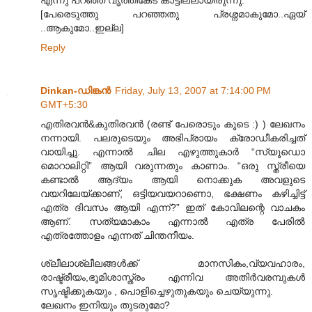
എന്നു പറഞ്ഞ വൃത്തികേട് കാട്ടില്ലായിരുന്നു.
[പേരെടുത്തു പറഞ്ഞതു പ്രശ്നമാകുമോ..ഏയ്
..ആകുമോ..ഇല്ല]
Reply
Dinkan-ഡിങ്കന്‍
Friday, July 13, 2007 at 7:14:00 PM
GMT+5:30
എതിരവന്‍&കുതിരവന്‍ (രണ്ട് പേരൊടും കൂടെ :) ) ലേഖനം
നന്നായി. പലരുടെയും അഭിപ്രായം ക്രോഡീ‍കരിച്ചത്
വായിച്ചു. എന്നാല്‍ ചില എഴുത്തുകാര്‍ “സ്യൂഡൊ
മൊറാലിറ്റി” ആയി വരുന്നതും കാണാം. “ഒരു സ്ത്രീയെ
കണ്ടാല്‍ ആദ്യം ആയി നൊക്കുക അവളുടെ
വയറിലേയ്ക്കാണ്, ഒട്ടിയവയറാണൊ, ഭക്ഷണം കഴിച്ചിട്ട്
എത്ര ദിവസം ആയി എന്ന്?” ഇത് കോവിലന്റെ വാചകം
ആണ്. സത്യമാകാം എന്നാല്‍ എത്ര പേരില്‍
എത്രത്തോളം എന്നത് ചിന്തനീയം.
ശ്ലീലാശ്ലീലങ്ങള്‍ക്ക് മാനസികം,വ്യവഹാരം,
രാഷ്ട്രീയം,ഭൂമിശാസ്ത്രം എന്നിവ അതിര്‍വരമ്പുകള്‍
സൃഷ്ടിക്കുകയും , പൊളിച്ചെഴുതുകയും ചെയ്യുന്നു.
ലേഖനം ഇനിയും തുടരുമോ?