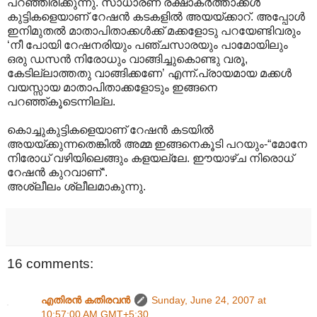
പറഞ്ഞിരിക്കുന്നു. സാധാരണ രക്ഷാകര്‍ത്താക്കള്‍
കുട്ടികളെയാണ് റേഷന്‍ കടകളില്‍ അയയ്ക്കാറ്. അപ്പോള്‍
ഇനിമുതല്‍ മാതാപിതാക്കള്‍‍ക്ക് മക്കളോടു പറയേണ്ടിവരും
‘നീ പോയി റേഷനരിയും പഞ്ചസാരയും പാമോയിലും
ഒരു ഡസന്‍ നിരോധും വാങ്ങിച്ചുകൊണ്ടു വരൂ,
കേടില്ലാത്തതു വാങ്ങിക്കണേ’ എന്ന്.പ്രായമായ മക്കള്‍
വയസ്സായ മാതാപിതാക്കളോടും ഇങ്ങനെ
പറഞ്ഞ്കൂടെന്നില്ല.
കൊച്ചുകുട്ടികളെയാണ് റേഷന്‍ കടയില്‍‍
അയയ്ക്കുന്നതെങ്കില്‍ അമ്മ ഇങ്ങനെകൂടി പറയും-“മോനേ
നിരോധ് വഴിയിലെങ്ങും കളയല്ലേ. ഈയാഴ്ച നിരൊധ്
റേഷന്‍ കുറവാണ്“.
അശ്ലീലം ശ്ലീലമാകുന്നു.
16 comments:
എതിരന്‍ കതിരവന്‍
Sunday, June 24, 2007 at
10:57:00 AM GMT+5:30