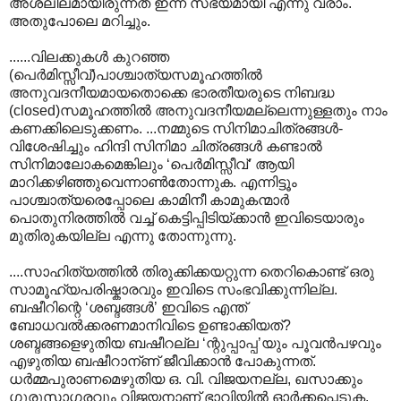
അശ്ലീലമായിരുന്നത് ഇന്ന് സഭ്യമായി എന്നു വരാം.
അതുപോലെ മറിച്ചും.
......വിലക്കുകള്‍ കുറഞ്ഞ
(പെര്‍മിസ്സീവ്)പാശ്ചാത്യസമൂഹത്തില്‍
അനുവദനീയമായതൊക്കെ ഭാരതീയരുടെ നിബദ്ധ
(closed)സമൂഹത്തില്‍ അനുവദനീയമല്ലെന്നുള്ളതും നാം
കണക്കിലെടുക്കണം. ...നമ്മുടെ സിനിമാചിത്രങ്ങള്‍-
വിശേഷിച്ചും ഹിന്ദി സിനിമാ ചിത്രങ്ങള്‍ കണ്ടാല്‍
സിനിമാലോകമെങ്കിലും ‘പെര്‍മിസ്സീവ്‘ ആയി
മാറിക്കഴിഞ്ഞുവെന്നാണ്‍തോന്നുക. എന്നിട്ടൂം
പാശ്ചാത്യരെപ്പോലെ കാമിനീ കാമുകന്മാര്‍
പൊതുനിരത്തില്‍ വച്ച് കെട്ടിപ്പിടിയ്ക്കാന്‍ ഇവിടെയാരും
മുതിരുകയില്ല എന്നു തോന്നുന്നു.
....സാഹിത്യത്തില്‍ തിരുക്കിക്കയറ്റുന്ന തെറികൊണ്ട് ഒരു
സാമൂഹ്യപരിഷ്കാരവും ഇവിടെ സംഭവിക്കുന്നില്ല.
ബഷീറിന്റെ ‘ശബ്ദങ്ങള്‍’ ഇവിടെ എന്ത്
ബോധവല്‍ക്കരണമാനിവിടെ ഉണ്ടാക്കിയത്?
ശബ്ദങ്ങളെഴുതിയ ബഷീറല്ല ‘ന്റുപ്പാപ്പ’യും പൂവന്‍പഴവും
എഴുതിയ ബഷീറാന്ണ് ജീവിക്കാന്‍ പോകുന്നത്.
ധര്‍മ്മപുരാണമെഴുതിയ ഒ. വി. വിജയനല്ല, ഖസാക്കും
ഗുരുസാഗരവും വിജയനാണ് ഭാവിയില്‍ ഓര്‍ക്കപ്പെടുക.