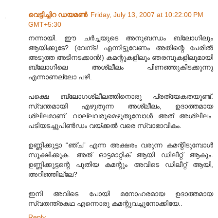
വെട്ടിച്ചിറ ഡയമൺ
Friday, July 13, 2007 at 10:22:00 PM
GMT+5:30
നന്നായി. ഈ ചര്‍ച്ചയുടെ അനുബന്ധം ബ്ലോഗിലും
ആയിക്കൂടേ? (വേന്ട! എന്നിട്ടുവേണം അതിന്റെ പേരില്‍
അടുത്ത അടിനടക്കാന്‍!) കമന്റുകളിലും ഞരമ്പുകളിലുമായി
ബ്ലോഗിലെ അശ്ലീലം പിണഞ്ഞുകിടക്കുന്നു
എന്നാണല്ലോ പഴി.
പക്ഷെ ബ്ലോഗശ്ലീലത്തിനൊരു പ്രത്യേകതയുണ്ട്.
സ്വന്തമായി എഴുതുന്ന അശ്ലീലം, ഉദാത്തമായ
ശ്ലിലമാണ്. വാല്ലവരുമെഴുതുമ്പോള്‍ അത് അശ്ലീലം.
പടിയടച്ചുപിണ്‍‌ഡം വയ്ക്കല്‍ വരെ സ്വാഭാവീകം.
ഉണ്ണിക്കുട്ടാ “ഞ്ച” എന്ന അക്ഷരം വരുന്ന കമന്റിടുമ്പോള്‍
സൂക്ഷിക്കുക. അത് ഓട്ടമാറ്റിക് ആയി ഡിലീറ്റ് ആകും.
ഉണ്ണിക്കുട്ടന്റെ പുതിയ കമന്റും അവിടെ ഡിലീറ്റ് ആയി,
അറിഞ്ഞില്ലേ?
ഇനി അവിടെ പോയി മനോഹരമായ ഉദാത്തമായ
സ്വതന്ത്രകഥ എന്നൊരു കമന്റുവച്ചുനോക്കിയേ..
Reply