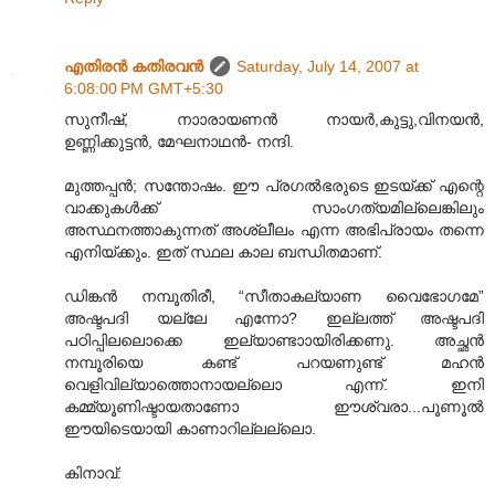
എതിരന്‍ കതിരവന്‍
Saturday, July 14, 2007 at
6:08:00 PM GMT+5:30
സുനീഷ്, നാ‍ാരായണന്‍ നായര്‍,കുട്ടു,വിനയന്‍,
ഉണ്ണിക്കുട്ടന്‍, മേഘനാഥന്‍- നന്ദി.
മുത്തപ്പന്‍; സന്തോഷം. ഈ പ്രഗല്‍ഭരുടെ ഇടയ്ക്ക് എന്റെ
വാക്കുകള്‍ക്ക് സാംഗത്യമില്ലെങ്കിലും
അസ്ഥനത്താകുന്നത് അശ്ലീലം എന്ന അഭിപ്രായം തന്നെ
എനിയ്ക്കും. ഇത് സ്ഥല കാല ബന്ധിതമാണ്.
ഡിങ്കന്‍ നമ്പൂതിരീ, “സീതാകല്യാണ വൈഭോഗമേ”
അഷ്ടപദി യല്ലേ എന്നോ? ഇല്ലത്ത് അഷ്ടപദി
പഠിപ്പിലലൊക്കെ ഇല്യാണ്ടാ‍ായിരിക്കണു. അച്ഛന്‍
നമ്പൂരിയെ കണ്ട് പറയണുണ്ട് മഹന്‍
വെളിവില്യാത്തൊനായല്ലൊ എന്ന്. ഇനി
കമ്മ്യൂണിഷ്ടായതാണോ ഈശ്വരാ...പൂണൂല്‍
ഈയിടെയായി കാണാറില്ലല്ലൊ.
കിനാവ്: