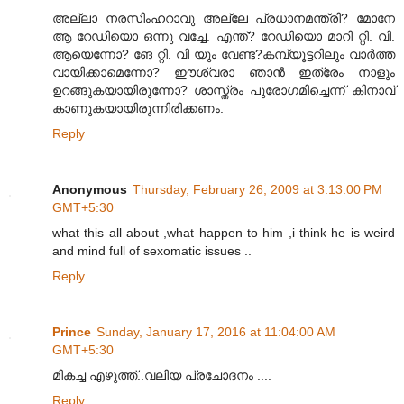
അല്ലാ നരസിംഹറാവു അല്ലേ പ്രധാനമന്ത്രി? മോനേ
ആ റേഡിയൊ ഒന്നു വച്ചേ. എന്ത്? റേഡിയൊ മാറി റ്റി. വി.
ആയെന്നോ? ങേ റ്റി. വി യും വേണ്ട?കമ്പ്യൂട്ടറിലും വാര്‍ത്ത
വായിക്കാമെന്നോ? ഈശ്വരാ ഞാന്‍ ഇത്രേം നാളും
ഉറങ്ങുകയായിരുന്നോ? ശാസ്ത്രം പുരോഗമിച്ചെന്ന് കിനാവ്
കാണുകയായിരുന്നിരിക്കണം.
Reply
Anonymous
Thursday, February 26, 2009 at 3:13:00 PM
GMT+5:30
what this all about ,what happen to him ,i think he is weird
and mind full of sexomatic issues ..
Reply
Prince
Sunday, January 17, 2016 at 11:04:00 AM
GMT+5:30
മികച്ച എഴുത്ത്..വലിയ പ്രചോദനം ....
Reply