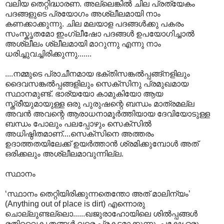
വലിയ തെറ്റിദ്ധാരണ. അല്ലെങ്കില്‍ ചില പ്രത്യേകം
പദങ്ങളുടെ പ്രയോഗം അശ്ലീലമായി നാം
കണക്കാക്കുന്നു. ചില മലയാള പദങ്ങള്‍ക്കു പകരം
സംസ്കൃതമോ ഇംഗ്ലീഷോ പദങ്ങള്‍ ഉപയോഗിച്ചാല്‍
അശ്ലീലം ശ്ലീലമായി മാറുന്നു എന്നു നാം
ധരിച്ചുവച്ചിരിക്കുന്നു.......
....നമ്മുടെ പ്രാചീനമായ ഭക്തിസങ്കല്‍പ്പങ്ങ്നളിലും
ദൈവസങ്കല്‍പ്പങ്ങളിലും സെക്സിനു പ്രമുഖമായ
സ്ഥാനമുണ്ട്. ഭാര്യയോ കാമുകിയോ ആയ
സ്ത്രീയുമായുള്ള ഒരു പുരുഷന്റെ ബന്ധം മാത്രമല്ല
അവന്‍ അവന്റെ ആരാധനാമൂര്‍ത്തിയായ ദേവിയോടുള്ള
ബന്ധം പോലും പലപ്പോഴും സെക്സില്‍
അധിഷ്ഠിതമാണ്....സെക്സിനെ അത്തരം
ഉദാത്തതയിലേക്ക് ഉയര്‍ത്താന്‍ ശ്രമിക്കുമ്പോള്‍ അത്
ഒരിക്കലും അശ്ലീലമാവുന്നില്ല.
സ്ഥാനം
‘സ്ഥാനം തെറ്റിയിരിക്കുന്നതെന്തോ അത് മാലിന്യം’
(Anything out of place is dirt) എന്നൊരു
ചൊല്ലുണ്ടല്ലൊ......ഖജുരാഹോയിലെ ശില്‍പ്പങ്ങള്‍
രതിവൈകൃതങ്ങള്‍ വരെ പ്രകടമാക്കുന്നു. പക്ഷേ ഒരു