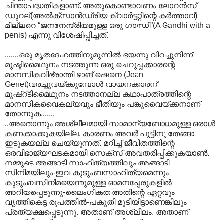
ചിന്താപദ്ധതികളാ‍ണ്. അതുകൊണ്ടാവണം ലോറന്‍സ്
ഡുറല്(അല്‍ക്സാന്‍ഡ്രിയ ക്വാര്‍ട്ടറ്റിന്റെ കര്‍ത്താവ്)
മില്ലറെ “ജന‍നേന്ദ്രിയമുള്ള ഒരു ഗാന്ധി”(A Gandhi with a
penis) എന്നു വിശേഷിപ്പിച്ചത്.
.......ഒരു മൃതദേഹത്തിനുമുന്നില്‍ ഭയന്നു വിറച്ചുനിന്ന്
മുഷ്ടിമൈഥുനം നടത്തുന്ന ഒരു ചെറുപ്പക്കാരന്റെ
മാനസികവിഭ്രാന്തി ഴാങ് ഷെനെ (Jean
Genet)വരച്ചുവയ്ക്കുമ്പോള്‍ വായനക്കാരന്
മുഷ്റ്ടിമൈഥുനം നടത്താനല്ല കഥാപാത്രത്തിന്റെ
മാനസികവൈകല്യവും‍ ഭീതിയും പങ്കുവൈയ്ക്കനാണ്
തോന്നുക.......
..അതൊന്നും അശ്ലീലമായി സാമാന്യബോധമുള്ള ഒരാള്‍
കണക്കാക്കുകയില്ല. കാരണം അവര്‍ പുട്ടിനു തേങ്ങാ
ഇടുകയല്ല ചെയ്യുന്നത്. മറിച്ച് ജീവിതത്തിന്റെ
ഒരവിഭാജ്യഘടകമായി സെക്സ് അവതരിപ്പിക്കുകയാണ്‍.
നമ്മുടെ അങ്ങാടി സാഹിത്യത്തിലും അങ്ങാടി
സിനിമയിലും-ഇവ കുടുംബസാഹിത്യമെന്നും
കുടുംബസിനിമയെന്നുമുള്ള ഓമനപ്പേരുകളില്‍
അറിയപ്പെടുന്നു-ലൈംഗികത അതിന്റെ ഏറ്റവും
വൃത്തികെട്ട രൂപത്തില്‍-പകുതി മൂടിയിട്ടാണെങ്കിലും
പ്രത്യക്ഷപ്പെടുന്നു. അതാണ് അശ്ലീലം. അതാണ്