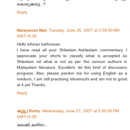
കൊഴുക്കട്ടെ...!!
Reply
Narayanan Nair
Tuesday, June 26, 2007 at 2:09:00 AM
GMT+5:30
Hello ethiran kathiravan
I have read all your Shleelam Ashleelam commentary. I
appreciate your eforts to classify what is accepted as
Shleelam nd what is not as per the various authors in
Malayalam literature. Excellent. let this kind of discussion
progress. Also, please pardon me for using English as a
medium, I am still practising Varamozhi and am not to good
at it yet.Thanks,
Reply
കുട്ടു | Kuttu
Wednesday, June 27, 2007 at 5:36:00 PM
GMT+5:30
കലക്കി കതിരാ....