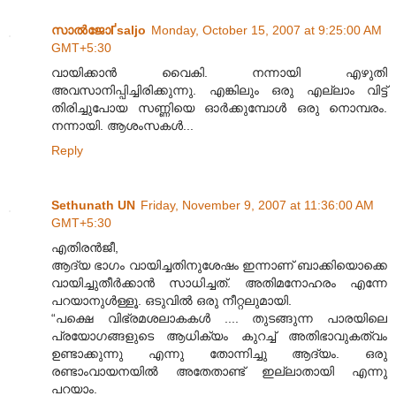
സാല്‍ജോҐsaljo
Monday, October 15, 2007 at 9:25:00 AM
GMT+5:30
വായിക്കാന്‍ വൈകി. നന്നായി എഴുതി
അവസാനിപ്പിച്ചിരിക്കുന്നു. എങ്കിലും ഒരു എല്ലാം വിട്ട്
തിരിച്ചുപോയ സണ്ണിയെ ഓര്‍ക്കുമ്പോള്‍ ഒരു നൊമ്പരം.
നന്നായി. ആശംസകള്‍...
Reply
Sethunath UN
Friday, November 9, 2007 at 11:36:00 AM
GMT+5:30
എതിര‌ന്‍‌ജീ,
ആദ്യ ഭാഗം വായിച്ചതിനുശേഷം ഇന്നാണ് ബാക്കിയൊക്കെ
വായിച്ചുതീര്‍ക്കാന്‍ സാധിച്ചത്. അതിമ‌നോഹ‌ര‌ം എന്നേ
പറയാനുള്‍‌ള്ളൂ. ഒടുവില്‍ ഒരു നീറ്റലുമായി.
“പക്ഷെ വിഭ്രമശലാകകള്‍ .... തുടങ്ങുന്ന പാരയിലെ
പ്രയോഗങ്ങ‌ളുടെ ആധിക്യം കുറച്ച് അതിഭാവുകത്വം
ഉണ്ടാക്കുന്നു എന്നു തോന്നിച്ചു ആദ്യം. ഒരു
രണ്ടാംവായന‌യില്‍ അതേതാണ്ട് ഇല്ലാതായി എന്നു
പ‌റയാം.