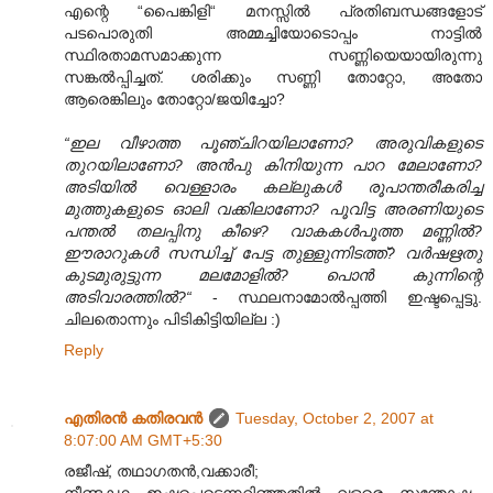
എന്റെ “പൈങ്കിളി“ മനസ്സില്‍ പ്രതിബന്ധങ്ങളോട്
പടപൊരുതി അമ്മച്ചിയോടൊപ്പം നാട്ടില്‍
സ്ഥിരതാമസമാക്കുന്ന സണ്ണിയെയായിരുന്നു
സങ്കല്‍‌പ്പിച്ചത്. ശരിക്കും സണ്ണി തോറ്റോ, അതോ
ആരെങ്കിലും തോറ്റോ/ജയിച്ചോ?
“ഇല വീഴാത്ത പൂഞ്ചിറയിലാണോ? അരുവികളുടെ
തുറയിലാണോ? അന്‍പു കിനിയുന്ന പാറ മേലാണോ?
അടിയില്‍ വെള്ളാരം കല്ലുകള്‍ രൂപാന്തരീകരിച്ച
മുത്തുകളുടെ ഓലി വക്കിലാണോ? പൂവിട്ട അരണിയുടെ
പന്തല്‍ തല‍പ്പിനു കീഴെ? വാകകള്‍പൂത്ത മണ്ണില്‍?
ഈരാറുകള്‍ സന്ധിച്ച് പേട്ട തുള്ളുന്നിടത്ത്? വര്‍ഷഋതു
കുടമുരുട്ടുന്ന മലമോളില്‍? പൊന്‍ കുന്നിന്റെ
അടിവാരത്തില്‍?“
- സ്ഥലനാമോല്‍‌പ്പത്തി ഇഷ്ടപ്പെട്ടു.
ചിലതൊന്നും പിടികിട്ടിയില്ല :)
Reply
എതിരന്‍ കതിരവന്‍
Tuesday, October 2, 2007 at
8:07:00 AM GMT+5:30
രജീഷ്, തഥാഗതന്‍,വക്കാരീ;