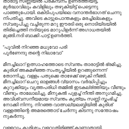
താരാട്ട് സണ്ണിയില്‍ പ്രകമ്പനം ഉണര്‍ത്തിയിട്ട്,
മൂര്‍ദ്ധാവിലും കവിളിലും തഴുകിയിട്ട് പെട്ടെന്നു
പാഞ്ഞുപോയി. ഒകിടിപുപയിലെ വനാന്തര്‍ഭാഗത് ചെന്നു
നിപതിച്ചു. അവിടെ കാട്ടുപൊന്തകളും മരച്ചില്ലകളും
സ്വരൂപിച്ചു വച്ചിരുന്ന മറു ഈരടി ഒരു നൊടിയിടയില്‍
തിരിച്ചെത്തി നദിയുടെ മാറുപിളര്‍ന്ന് അഗാധതയില്‍
മുങ്ങി.നദി ബാക്കി പാട്ട് ഉണര്‍ത്തി.
“പൂവില്‍ നിറഞ്ഞ മധുവോ പരി
പൂര്‍ണേന്ദു തന്റെ നിലാവോ”
മീനച്ചിലാറ് ഉത്സാഹത്തോടെ സ്വന്തം താരാട്ടില്‍ ഭ്രമിച്ചു.
കുരിശ് അകമഴിഞ്ഞ സംതൃപ്തിയില്‍ ഉറങ്ങുന്നെന്ന്
തോന്നിച്ചു. വള്ളം പതുക്കെ താഴേക്ക് ഒഴുകി നീങ്ങി.
മീനച്ചിലാറ് ചെറു ഓളങ്ങള്‍ വ്യാസം വര്‍ദ്ധിപ്പിച്ചും
കുറുക്കിയും വൃത്തപരിധി തമ്മില്‍ ഇടകല്ര്ത്തിയും വീണ്ടും
വീണ്ടും താലോലിച്ചു. മീനുകല്‍ പുളച്ച് നീന്തി അനുഗമിച്ചു.
അവിശ്വസനീയമായ സ്വന്തം കൃത്യം സണ്ണി സ്തംഭിച്ച്
നോക്കി നിന്നു. നിറഞ്ഞ വാത്സല്യലബ്ധിയില്‍ കുരിശ്
വള്ളത്തിന്റെ അമരത്തൊട് ചേര്‍ന്നു കിടന്നു സന്തോഷം
നുകര്‍ന്നു.
വള്ളവും കുരിശും വളവുതിരിഞ്ഞ് കാണാതായി.