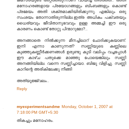
കസേരയുടെ അറ്റത്തിരുന്നാണ് വായിച്ച് തീര്‍ത്തത്.. അതി
മനോഹരങ്ങളായ പ്രയോഗങ്ങളും ബിംബങ്ങളും കൊണ്ട്
പ്രമേയം അതി ശക്തമാക്കിയിരിക്കുന്നു. എങ്കിലും ഒരു
സംശയം തോന്നാതിരുന്നില്ല.ഇത്ര അധികം പക്വതയും
ധൈര്യവും ജീവിതാനുഭവവും ഉള്ള അമ്മച്ചി ഈ ഒരു
കാരണം കൊണ്ട് തോറ്റു പിന്മാറുമോ?..
അനങ്ങാതെ നില്‍ക്കുന്ന മീനച്ചിലാറ് ചോദിക്കുകയാണ്.
ഇനി എന്നാ കാണുന്നത്? സണ്ണിയുടെ കണ്ണിലെ
കുഞ്ഞുകണ്ണീര്‍ക്കണങ്ങള്‍ ഉരുണ്ടു കൂടി വലിപ്പം വച്ചപ്പോള്‍
ഈ കാഴ്ച പതുക്കെ മാഞ്ഞു പോയെങ്കിലും സണ്ണി
അനങ്ങിയില്ല. വന്നെ സണ്ണിച്ചായാ. ബിജു വിളിച്ചു. സണ്ണി
കാറിന്റെ അരികിലേക്കു നീങ്ങി
അത്യൂജ്ജ്വലം..
Reply
myexperimentsandme
Monday, October 1, 2007 at
7:18:00 PM GMT+5:30
തികച്ചും മനോഹരം.