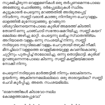
സൂക്ഷിച്ചിരുന്ന വെള്ളമണികള്‍ ഒരു തര്‍പ്പണമെന്നപോലെ
അങ്ങോട്ടു ചൊരിഞ്ഞു. ദര്‍ഭപ്പുല്ലുകള്‍ സ്ഥിരം
കൂട്ടൂകാരന്‍ പെട്ടെന്നു മറഞ്ഞതില്‍ അദ്ഭുതപ്പെട്ട്
നിവര്‍ന്നു. സണ്ണി വരാന്‍ കാത്തു നിന്നിരുന്ന ചെറുവള്ളം
ഓളത്തില്‍ മുന്നോ‍ട്ടാ‍ഞ്ഞു. ഉറങ്ങുന്ന
ശിശുവിനെയെന്നപോലെ കുരിശ് അമരത്ത് കിടത്തി.
തോണി ഒന്നു ചാഞ്ചാടി സന്തോഷമറിയിച്ചു. സണ്ണി കയറ്
മെല്ലെ അഴിച്ചു മാറ്റി . പെട്ടെന്നു ലഭിച്ച സ്വാതന്ത്ര്യം
അറിയാതെ വള്ളം ഒന്നു സംശയിച്ച് നിന്നു. സണ്ണി
നദിയുടെ നടുവിലേക്ക് വള്ളം ചെറുതായി തഴുകി നീക്കി.
മീനച്ചിലാറ് വള്ളത്തെ വെള്ളിക്കരയുള്ള കവണികൊണ്ടു
ചുറ്റിനും പുതപ്പിച്ച് താലോലിച്ചു. ഒന്നു തൊട്ടിലാട്ടി. കുരിശ്
ഉറങ്ങുന്നെന്നപോലെ കിടന്നു. സണ്ണി കണ്ണിമയ്ക്കാതെ
നോക്കി നിന്നു.
പെട്ടെന്ന് നദിയുടെ മാര്‍ത്തട്ടില്‍ നിന്നും ഒരാക്രന്ദനം
ഉയര്‍ന്നു. ആക്രന്ദനമല്ലല്ലൊ. ഒരു താരാട്ടല്ലെ? സണ്ണി
ചെവി കൂര്‍പ്പിച്ചു. അതെ. സംശയമില്ല.
“ഓമനത്തിങ്കള്‍ കിടാവോ-നല്ല
കോമളത്താമരപ്പൂവോ”