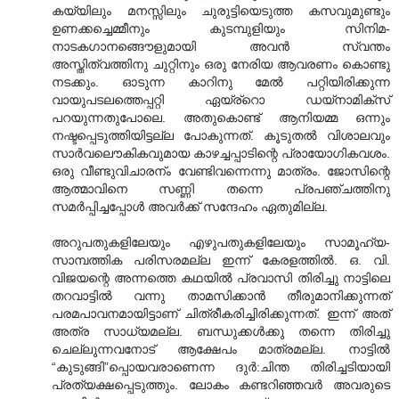
കയ്യിലും മനസ്സിലും ചുരുട്ടിയെടുത്ത കസവുമുണ്ടും
ഉണക്കച്ചെമ്മീനും കുടമ്പുളിയും സിനിമ-
നാടകഗാനങ്ങൌളുമായി അവന്‍ സ്വന്തം
അസ്തിത്വത്തിനു ചുറ്റിനും ഒരു നേരിയ ആവരണം കൊണ്ടു
നടക്കും. ഓടുന്ന കാറിനു മേല്‍ പറ്റിയിരിക്കുന്ന
വായുപടലത്തെപ്പറ്റി ഏയ്ര്‌റൊ ഡയ്നാമിക്സ്
പറയുന്നതുപോലെ.‍ അതുകൊണ്ട് ആനിയമ്മ ഒന്നും
നഷ്ടപ്പെടുത്തിയിട്ടല്ല പോകുന്നത്. കൂടുതല്‍ വിശാലവും
സാര്‍വലൌകികവുമായ കാഴച്ചപ്പാടിന്റെ പ്രായോഗികവശം.
ഒരു വീണ്ടുവിചാരന്ം വേണ്ടിവന്നെന്നു മാത്രം. ജോസിന്റെ
ആത്മാവിനെ സണ്ണി തന്നെ പ്രപഞ്ചത്തിനു
സമര്‍പ്പിച്ചപ്പോള്‍ അവര്‍ക്ക് സന്ദേഹം ഏതുമില്ല.
അറുപതുകളിലേയും എഴുപതുകളിലേയും സാമൂഹ്യ-
സാമ്പത്തിക പരിസരമല്ല ഇന്ന് കേരളത്തില്‍. ഒ. വി.
വിജയന്റെ അന്നത്തെ കഥയില്‍ പ്രവാസി തിരിച്ചു നാട്ടിലെ
തറവാട്ടില്‍ വന്നു താമസിക്കാന്‍ തീരുമാനിക്കുന്നത്
പരമപാവനമായിട്ടാണ് ചിത്രീകരിച്ചിരിക്കുന്നത്. ഇന്ന് അത്
അത്ര സാധ്യമല്ല. ബന്ധുക്കള്‍ക്കു തന്നെ തിരിച്ചു
ചെല്ലുന്നവനോട് ആക്ഷേപം മാത്രമല്ല. നാട്ടില്‍
“കുടുങ്ങി”പ്പൊയവരാണെന്ന ദുര്‍:ചിന്ത തിരിച്ചടിയായി
പ്രത്യക്ഷപ്പെടുത്തും. ലോകം കണ്ടറിഞ്ഞവര്‍ അവരുടെ