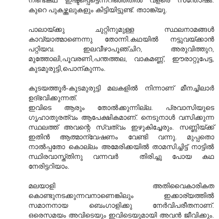
നീണ്ടകഥ ഇഷ്ടപ്പെട്ടെന്നറിഞ്ഞതില്‍ വളരെ സന്തോഷം.
കുറെ പുകഴ്ത്തലുകളും കിട്ടിയിട്ടുണ്ട്. താ‍ാങ്ക്യു.
പാലായ്ക്കു ചുറ്റിനുമുള്ള സ്ഥലനാമങ്ങള്‍
കാവ്യാത്മാണെന്നു തോന്നി.കഥയില്‍ നട്ടുവയ്ക്കാന്‍
പറ്റിയവ. ഇലവീഴാപൂഞ്ചിറ, അരുവിത്തുറ,
മുത്തോലി,പൂവരണി,പന്തത്തല, വാകമണ്ണ്, ഈരാറ്റുപേട്ട,
കുടമുരുട്ടി,പൊന്കുന്നം.
കുടയത്തൂര്‍-കുടമുരുട്ടി മലകളില്‍ നിന്നാണ് മീനച്ചിലാര്‍
ഉദ്ഭവിക്കുന്നത്.
ഇവിടെ ആരും തോല്‍ക്കുന്നില്ല. പ്രവാസിയുടെ
ഗൃഹാതുരത്വം ആപേക്ഷികമാണ്. നെടുനാള്‍ വസിക്കുന്ന
സ്ഥലത്ത് അവന്റെ സ്വത്വം ഇഴുകിച്ചേരും. സണ്ണിയ്ക്ക്
ഇതിന്‍ ആത്മാന്വേഷണം വേണ്ടി വന്നു. മുപ്പതൊ
നാല്‍പ്പതോ കൊല്ലം അമേരിക്കയില്‍ താമസിച്ചിട്ട് നാട്ടില്‍
സ്ഥിരവാസ്ത്തിനു വന്നവര്‍ ‍ തിരിച്ചു പോയ കഥ
നേരിട്ടറിയാം.
മലയാളി അതിവൈകാരികത
കൊണ്ടുനടക്കുന്നവനാണെങ്കിലും ഇക്കാര്യത്തില്‍
സമാനനായ ബെംഗാളിക്കു നേര്‍വിപരീതനാണ്.
ഒരെസമയം അവിടെയും ഇവിടെയുമായി അവന്‍ ജീവിക്കും.