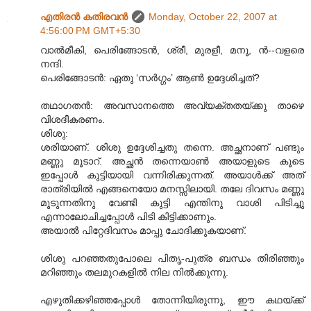
എതിരന്‍ കതിരവന്‍
Monday, October 22, 2007 at
4:56:00 PM GMT+5:30
വാല്‍മീകി, പെരിങ്ങോടന്‍, ശ്രീ, മുരളീ, മനൂ, ന്‍--വളരെ
നന്ദി.
പെരിങ്ങോടന്‍: ഏതു ‘സര്‍ഗ്ഗം’ ആണ്‍ ഉദ്ദേശിച്ചത്?
തഥാഗതന്‍: അവസാനത്തെ അവ്യക്തതയ്ക്കു താഴെ
വിശദീകരണം.
ശിശു:
ശരിയാണ്. ശിശു ഉദ്ദേശിച്ചതു തന്നെ. അച്ഛനാണ് പണ്ടും
മണ്ണു മൂടാറ്. അച്ഛന്‍ തന്നെയാണ്‍ അയാളുടെ കൂടെ
ഇപ്പോള്‍ കുട്ടിയായി വന്നിരിക്കുന്നത്. അയാള്‍ക്ക് അത്
രാത്രിയില്‍ എങ്ങനെയോ മനസ്സിലായി. തലേ ദിവസം മണ്ണു
മൂടുന്നതിനു വേണ്ടി കുട്ടി എന്തിനു വാശി പിടിച്ചു
എന്നാലോചിച്ചപ്പോള്‍ പിടി കിട്ടിക്കാണും.
അയാല്‍ പിറ്റേദിവസം മാപ്പു ചോദിക്കുകയാണ്.
ശിശു പറഞ്ഞതുപോലെ പിതൃ-പുത്ര ബന്ധം തിരിഞ്ഞും
മറിഞ്ഞും തലമുറകളില്‍ നില നില്‍ക്കുന്നു.
എഴുതിക്കഴിഞ്ഞപ്പോള്‍ തോന്നിയിരുന്നു, ഈ കഥയ്ക്ക്