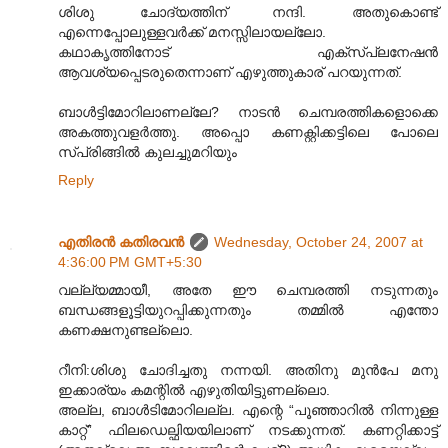
ശിശു ചോദ്യത്തിന്‌ നന്ദി. അതുകൊണ്ട്‌
എന്നെപ്പോലുള്ളവര്‍ക്ക്‌ മനസ്സിലായല്ലോ.
കഥാകൃത്തിനോട്‌ എക്സ്‌പ്ലനേഷന്‍
ആവശ്യപ്പെടരുതെന്നാണ്‌ എഴുത്തുകാര്‌ പറയുന്നത്‌.
ബാള്‍ട്ടിമോറിലാണല്ലേ? നാടന്‍ ചെമ്പരത്തികളൊക്കെ
അകത്തുവളര്‍ത്തു. അപ്പൊ കണക്റ്റിക്കട്ടിലെ പോലെ
സ്പ്രിങ്ങില്‍ കുലച്ചുമറിയും
Reply
എതിരന്‍ കതിരവന്‍
Wednesday, October 24, 2007 at
4:36:00 PM GMT+5:30
വല്ല്യമ്മായീ, അതേ ഈ ചെമ്പരത്തി നടുന്നതും
ബന്ധങ്ങളൂട്ടിയുറപ്പിക്കുന്നതും തമ്മില്‍ എന്തോ
കണക്ഷനുണ്ടല്ലൊ.
റീനി:ശിശു ചോദിച്ചതു നന്നയി. അതിനു മുന്‍പേ മനു
ഇക്കാര്യം കമന്റില്‍ എഴുതിയിട്ടുണല്ലൊ.
അല്ല, ബാള്‍ടിമോറിലല്ല. എന്റെ “പൂഞ്ഞാറില്‍ നിന്നുള്ള
കാറ്റ്” ഫിലഡെല്ഫിയയിലാണ് നടക്കുന്നത്. കണറ്റിക്കാട്ട്